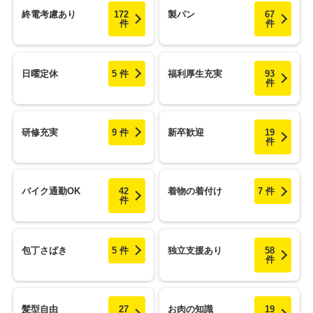
終電考慮あり
172
製パン
67
件
件
日曜定休
5 件
福利厚生充実
93
件
研修充実
9 件
新卒歓迎
19
件
バイク通勤OK
42
着物の着付け
7 件
件
包丁さばき
5 件
独立支援あり
58
件
髪型自由
27
お肉の知識
19