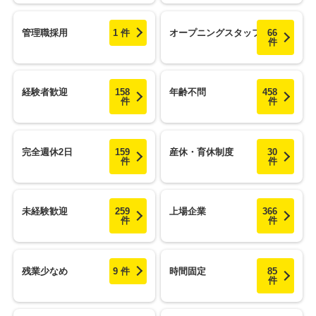
管理職採用
1 件
オープニングスタッフ
66
件
経験者歓迎
158
年齢不問
458
件
件
完全週休2日
159
産休・育休制度
30
件
件
未経験歓迎
259
上場企業
366
件
件
残業少なめ
9 件
時間固定
85
件