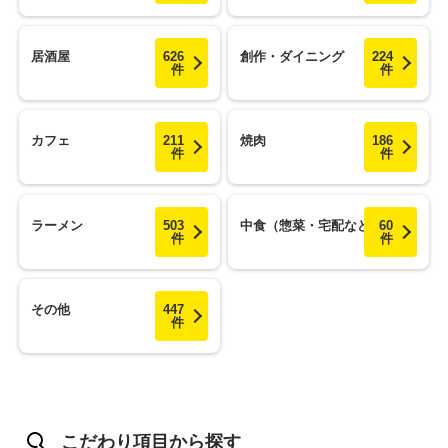
居酒屋
626
創作・ダイニング
224
件
件
カフェ
211
焼肉
186
件
件
ラーメン
503
中食（惣菜・宅配など）
60
件
件
その他
447
件
こだわり項目から探す