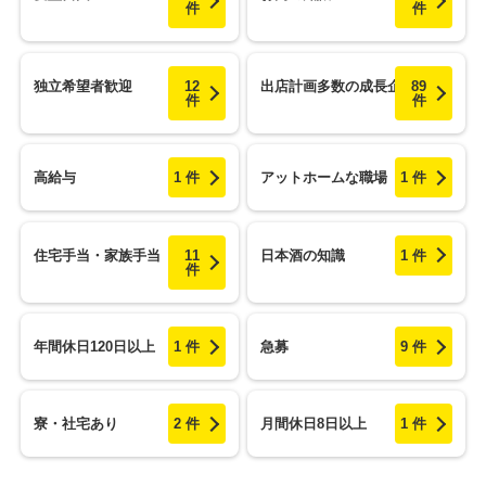
件
件
独立希望者歓迎
12
出店計画多数の成長企業
89
件
件
高給与
1 件
アットホームな職場
1 件
住宅手当・家族手当
11
日本酒の知識
1 件
件
年間休日120日以上
1 件
急募
9 件
寮・社宅あり
2 件
月間休日8日以上
1 件