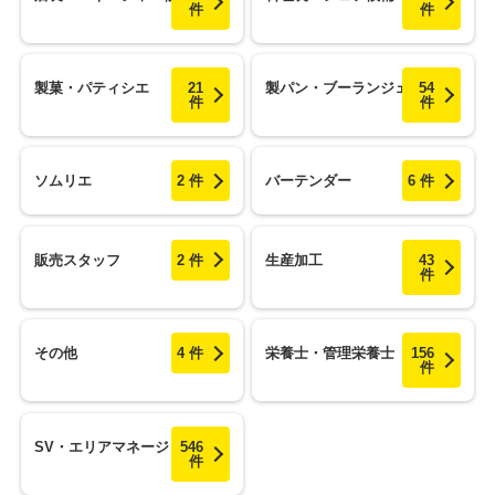
件
件
製菓・パティシエ
21
製パン・ブーランジェ
54
件
件
ソムリエ
2 件
バーテンダー
6 件
販売スタッフ
2 件
生産加工
43
件
その他
4 件
栄養士・管理栄養士
156
件
SV・エリアマネージャー候補
546
件