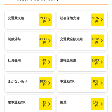
交通費支給
3939
社会保険完備
5976
件
件
制服貸与
4133
交通費全額支給
1012
件
件
社員登用
49
退職金制度
1603
件
件
まかないあり
1835
車通勤OK
839
件
件
電車通勤OK
11
製菓
142
件
件