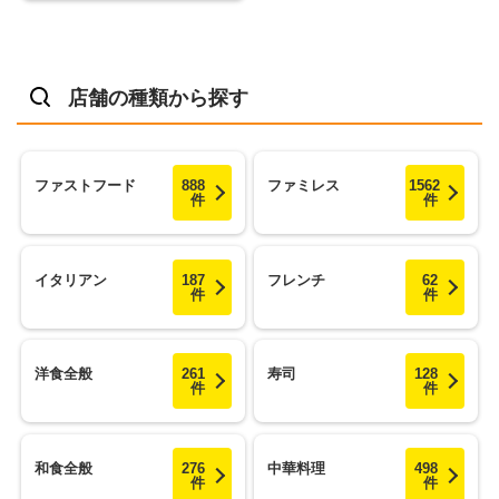
店舗の種類から探す
ファストフード
888
ファミレス
1562
件
件
イタリアン
187
フレンチ
62
件
件
洋食全般
261
寿司
128
件
件
和食全般
276
中華料理
498
件
件