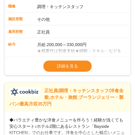
ます。まずは当店の仕事の流れ・お店のルールを把握してく
職種
調理・キッチンスタッフ
ださい。少しずつ業務に慣れていただければと考えていま
す。 ■チームワークがカギ！当店での調理方法は、給食等の
施設形態
その他
ようにチームで一度に大人数分の調理を手がけていく集団調
理です。メイン・副菜担当、揚げ物担当、ご飯担当、盛り付
雇用形態
正社員
け担当などがあり、各担当部と協力しての業務になります。
＜徐々にマネジメントも学んでください＞業務に慣れてきた
給与
月給:200,000～330,000円
ら、徐々にマネジメント業務をお任せしていきます。パート
★残業代は別途支給★経験・スキル・などを
スタッフのシフト管理やメニュー開発など、店舗運営に携わ
考慮のうえ、決定いたします★賞与年2回
ることになりますので、お店を作っていく面白さを味わえま
（2023年度実績：3.8ヶ月分支給）★昇給年
詳細を見る
すよ！＜将来はキャリアアップも＞まずは、1年間での一人立
1回（55歳まで）＜年収例＞年収380万円／
ちを目指してください。その後は、意欲・能力次第で本社事
入社5年／40歳年収400万円／入社3年／48歳
業部での役職や、その他マネジメント職へのステップアップ
年収460万円／入社7年／51歳
も可能です。
※試用期間3ヶ月あり（給与・待遇変動な
正社員/調理・キッチンスタッフ/洋食全
般,ホテル・旅館,ブーランジェリー・製
パン/最高月収35万円
◆バラエティ豊かな洋食メニューを作ろう！経験が浅くても
安心スタート♪ホテル2階にあるレストラン「Bayside
KITCHEN」でのお仕事です。洋食を中心とした幅広いメニュ