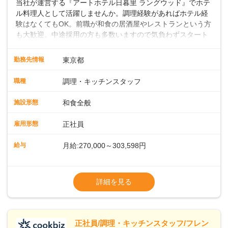
当社が運営する『アートホテル日暮里 ラングウッド』でホテ
ル料理人として活躍しませんか。調理経験があればホテル経
験はなくてもOK。前職が和食の居酒屋やレストランという方
も大歓迎。中途採用の方も多数いますので気負わずスタート
できます。地域に根差したフルサービスホテルなら仕事の幅
も深さもグッと広がりますよ。 ◎仕事内容ホテル内のレスト
勤務先情報
東京都
ランや宴会場での和食調理をお願いします。焼き物や煮物の
調理、盛り付け、刺身の切り出しのほか、料理長の下で和食
職種
調理・キッチンスタッフ
調理や仕込みの状況管理などの調理にかかる全般をお任せし
ます。スキルや経験に応じて発注業務やアルバイトスタッフ
施設形態
和食全般
の指導もお願いします。◇◇クラシカルモダンなホテル◇◇
新宿・東京駅まで20分圏内と便利な好ロケーション。ビジネ
雇用形態
正社員
スやレジャーなどのご利用が多く、18タイプのバンケットル
ームほか、朝食からディナーまでお楽しみいただけるオール
給与
月給:270,000～303,598円
デイダイニング「SERIO（セリオ）」、四季折々の味覚を楽
しめる和食「割烹みなと」などがあります。 ◆POINT◇◇
◎昇給／年1回
◎ワークライフバランスがとりやすい♪年間休日118～121
◎賞与／年2回（年2か月分支給）
詳細を見る
日。長期休暇の取得も推奨しているほか、バースデー休暇や
※経験・能力および年齢・前職給与を考慮し
永年勤続休暇などの制度もあります。 ◎奨学金返還支援制度
て優遇いたします
従業員の声を元に、2023年11月よりスタート。毎月最大1.5
※試用期間3ヶ月（同条件）
万円、最長10年間として、当社が直接返済を行います。
※給与には固定残業代（月22時間分、
正社員/調理・キッチンスタッフ/フレン