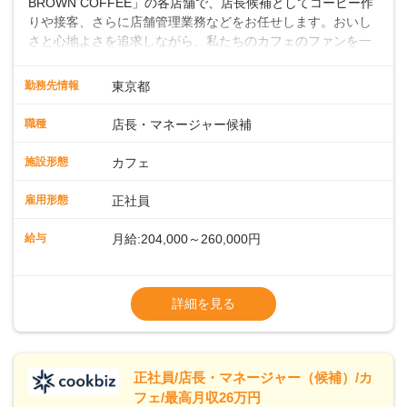
BROWN COFFEE」の各店舗で、店長候補としてコーヒー作
りや接客、さらに店舗管理業務などをお任せします。おいし
さと心地よさを追求しながら、私たちのカフェのファンを一
緒に増やしていきませんか？ 【具体的な業務内容】 コーヒー
の抽出や各種ドリンクの作成お客様のご案内、レジ対応軽食
勤務先情報
東京都
メニューの調理店内の清掃コーヒー豆の販売など ■未経験ス
タートも安心 ◎サポート体制充実コーヒーの知識から接客マ
職種
店長・マネージャー候補
ナーまで、先輩スタッフが丁寧に教えます。スタッフは20代
から40代まで幅広い年齢層が活躍しており、チームワークも
施設形態
カフェ
抜群です。基本マニュアルやトレーニング研修がしっかりあ
るので、スムーズに業務に馴染める環境です。「カフェの接
雇用形態
正社員
客は初めて」という方も安心してスタートを♪ ■ゆくゆくは店
長として活躍を！接客業務になれたら、売上・シフト・在庫
給与
月給:204,000～260,000円
管理やスタッフ育成といった管理業務もお任せしていきま
す。「店舗のマネジメントなんて難しそう…」そんな心配は
※上記は西日本エリアのスタート給与となり
一切無用♪一つひとつをしっかり伝えていきますので、無理の
ます・東日本エリア：月給21万4000～27万
詳細を見る
ないペースで覚えていきましょう！さらにマネージャーへの
円
ステップアップもあり！長期のキャリア形成をしっかり支援
※経験・スキルを考慮の上、決定します。
します。
※別途、残業代および各種手当あり
※試用期間なし
正社員/店長・マネージャー（候補）/カ
■店長職： ・西日本／月給26万7500円
フェ/最高月収26万円