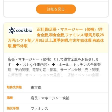
※試用期間2ヶ月（期間中、給与変更なし）
います。私たちは、多様な働き方を提供し、ライフステージ
※残業代全額支給
詳細を見る
に合わせた柔軟な勤務時間や働きやすい環境を整えていま
※経験に応じて応相談①ナショナル社員：月
す。経験を活かしながら、無理なく新たなキャリアをスター
給245,800円～②エリア社員 ：月給
トできるよう、充実した研修制度やフォロー体制を整備して
います。
正社員/店長・マネージャー（候補）/洋
食全般,和食全般,ファミレス/最高月収28
万円/シフト制／月8日以上,夏季休暇,年末年始休暇,有給休
暇,慶弔休暇
店長・マネージャー（候補）として運営全般をお任せしま
す！ ◆～おもな仕事内容～ ◆・ホール、キッチンの全体管
理・予約管理、電話対応・接客、サービス全般・売上管理、
在庫管理・オペレーションの見直し・店舗イベントの企画・
運営・スタッフの育成やマネジメント、シフト管理 など＼
入社後はスキルに合わせた業務からお任せしますので、徐々
勤務先情報
東京都
に仕事の幅を広げていきましょう／ ◆～働きやすさと満足度
向上を目指すDX推進～ ◆すかいらーくのレストランでは、
職種
店長・マネージャー候補
配膳ロボットが導入され、重たい食器を運ぶ負担を軽減し、
スタッフの働きやすさをサポートしています。配膳ロボット
施設形態
ファミレス
のおかげで、配膳以外の業務に集中でき、なんと片付け時間