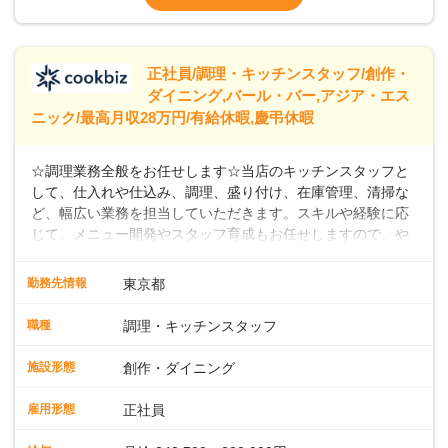
なし）
※経験年数を考慮の上、決定します。＜年収
例＞300万円~420万円 （賞与年3回を含む）
＞＞＞パートスタッフも同時募集中！時給
正社員/調理・キッチンスタッフ/創作・
ダイニング,バール・バー,アジア・エス
ニック/最高月収28万円/有給休暇,慶弔休暇
☆調理業務全般をお任せします☆当店のキッチンスタッフと
して、仕入れや仕込み、調理、盛り付け、在庫管理、清掃な
ど、幅広い業務を担当していただきます。スキルや経験に応
じて、メニュー開発やスタッフ育成もお任せしますので、や
りがいのある環境です。また出店予定が数多くあり、キャリ
アアップのチャンスが豊富に用意されています。 【Dam
勤務先情報
東京都
Brewery Restaurant】 スパイスの匠、米澤文雄シェフ監修の
もと、クラフトビールと共に楽しめるこだわりのフィッシュ
職種
調理・キッチンスタッフ
アンドチップスがシグネチャーメニュー。さらに、地中海、
中東、アジアなどの多国籍エッセンスを取り入れたカジュア
施設形態
創作・ダイニング
ルフードを提供しています。 【自家醸造のクラフトビール】
楽しい・美味しい瞬間をビールでつなぐことをコンセプト
雇用形態
正社員
に、毎日でも飲み飽きしない自家製ビールを日々店内で一か
ら醸造しています。私たちと一緒に、新しいスタートを切り