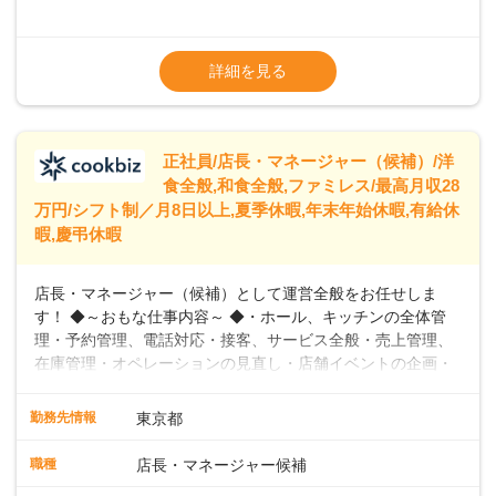
めています。 ◆～ライフステージに合った柔軟な働き方～ ◆
出産や育児を経て再就職を目指す世代を全力でサポートして
※試用期間2ヶ月（期間中、給与変更なし）
います。私たちは、多様な働き方を提供し、ライフステージ
※残業代全額支給
詳細を見る
に合わせた柔軟な勤務時間や働きやすい環境を整えていま
※経験に応じて応相談①ナショナル社員：月
す。経験を活かしながら、無理なく新たなキャリアをスター
給245,800円～②エリア社員 ：月給
トできるよう、充実した研修制度やフォロー体制を整備して
います。
正社員/店長・マネージャー（候補）/洋
食全般,和食全般,ファミレス/最高月収28
万円/シフト制／月8日以上,夏季休暇,年末年始休暇,有給休
暇,慶弔休暇
店長・マネージャー（候補）として運営全般をお任せしま
す！ ◆～おもな仕事内容～ ◆・ホール、キッチンの全体管
理・予約管理、電話対応・接客、サービス全般・売上管理、
在庫管理・オペレーションの見直し・店舗イベントの企画・
運営・スタッフの育成やマネジメント、シフト管理 など＼
入社後はスキルに合わせた業務からお任せしますので、徐々
勤務先情報
東京都
に仕事の幅を広げていきましょう／ ◆～働きやすさと満足度
向上を目指すDX推進～ ◆すかいらーくのレストランでは、
職種
店長・マネージャー候補
配膳ロボットが導入され、重たい食器を運ぶ負担を軽減し、