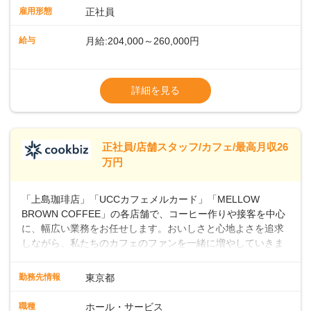
業務に馴染める環境です。「カフェの接客は初めて」という
雇用形態
正社員
方も安心してスタートを♪ ■店長を目指しませんか？店舗スタ
ッフとして経験を積んだ後、店長を目指してみませんか。売
給与
月給:204,000～260,000円
上・シフト・在庫管理やスタッフ育成といった店舗運営をお
任せします。実際に多くの社員がキャリアアップしています
※上記は西日本エリアのスタート給与となり
よ♪あなたも、無理なくステップアップできる環境で、少しず
ます・東日本エリア：月給21万4000～27万
詳細を見る
つ成長していきませんか？
円
※経験・スキルを考慮の上、決定します。
※別途、残業代および各種手当あり
※試用期間なし
正社員/店舗スタッフ/カフェ/最高月収26
■店長職： ・西日本／月給26万7500円
万円
～ ・東日本／月給28万900円～
■年収例・一般職：年収300万円／月給20.4
「上島珈琲店」「UCCカフェメルカード」「MELLOW
万円＋賞与(年3回)・店長職：年収410万円／
BROWN COFFEE」の各店舗で、コーヒー作りや接客を中心
に、幅広い業務をお任せします。おいしさと心地よさを追求
しながら、私たちのカフェのファンを一緒に増やしていきま
せんか？ 【具体的な業務内容】 コーヒーの抽出や各種ドリン
クの作成お客様のご案内、レジ対応軽食メニューの調理店内
勤務先情報
東京都
の清掃コーヒー豆の販売など ■未経験スタートも安心 ◎サポ
ート体制充実コーヒーの知識から接客マナーまで、先輩スタ
職種
ホール・サービス