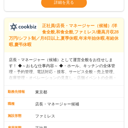
※残業代全額支給
詳細を見る
に合わせた柔軟な勤務時間や働きやすい環境を整えていま
※経験に応じて応相談①ナショナル社員：月
す。経験を活かしながら、無理なく新たなキャリアをスター
給245,800円～②エリア社員 ：月給
トできるよう、充実した研修制度やフォロー体制を整備して
います。
正社員/店長・マネージャー（候補）/洋
食全般,和食全般,ファミレス/最高月収28
万円/シフト制／月8日以上,夏季休暇,年末年始休暇,有給休
暇,慶弔休暇
店長・マネージャー（候補）として運営全般をお任せしま
す！ ◆～おもな仕事内容～ ◆・ホール、キッチンの全体管
理・予約管理、電話対応・接客、サービス全般・売上管理、
在庫管理・オペレーションの見直し・店舗イベントの企画・
運営・スタッフの育成やマネジメント、シフト管理 など＼
入社後はスキルに合わせた業務からお任せしますので、徐々
勤務先情報
東京都
に仕事の幅を広げていきましょう／ ◆～働きやすさと満足度
向上を目指すDX推進～ ◆すかいらーくのレストランでは、
職種
店長・マネージャー候補
配膳ロボットが導入され、重たい食器を運ぶ負担を軽減し、
スタッフの働きやすさをサポートしています。配膳ロボット
施設形態
ファミレス
のおかげで、配膳以外の業務に集中でき、なんと片付け時間
や歩行数が約40%も削減されました！また、配膳ロボットに
雇用形態