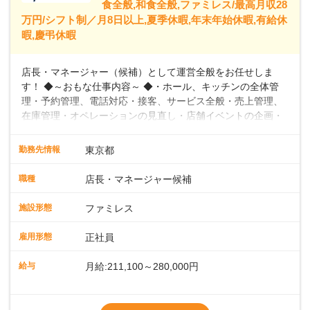
食全般,和食全般,ファミレス/最高月収28
万円/シフト制／月8日以上,夏季休暇,年末年始休暇,有給休
暇,慶弔休暇
店長・マネージャー（候補）として運営全般をお任せしま
す！ ◆～おもな仕事内容～ ◆・ホール、キッチンの全体管
理・予約管理、電話対応・接客、サービス全般・売上管理、
在庫管理・オペレーションの見直し・店舗イベントの企画・
運営・スタッフの育成やマネジメント、シフト管理 など＼
入社後はスキルに合わせた業務からお任せしますので、徐々
勤務先情報
東京都
に仕事の幅を広げていきましょう／ ◆～働きやすさと満足度
向上を目指すDX推進～ ◆すかいらーくのレストランでは、
職種
店長・マネージャー候補
配膳ロボットが導入され、重たい食器を運ぶ負担を軽減し、
スタッフの働きやすさをサポートしています。配膳ロボット
施設形態
ファミレス
のおかげで、配膳以外の業務に集中でき、なんと片付け時間
や歩行数が約40%も削減されました！また、配膳ロボットに
雇用形態
正社員
加え、働きやすさとお客様の満足度向上を目指し、さまざま
なDX（デジタルトランスフォーメーション）の取り組みを進
給与
月給:211,100～280,000円
めています。 ◆～ライフステージに合った柔軟な働き方～ ◆
出産や育児を経て再就職を目指す世代を全力でサポートして
※試用期間2ヶ月（期間中、給与変更なし）
います。私たちは、多様な働き方を提供し、ライフステージ