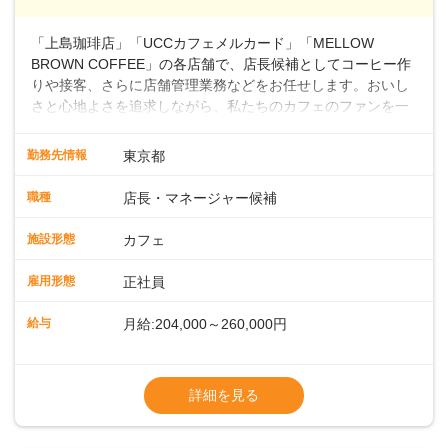
～ ・東日本／月給28万900円～
■年収例・一般職：年収300万円／月給20.4
「上島珈琲店」「UCCカフェメルカード」「MELLOW
万円＋賞与(年3回)・店長職：年収410万円／
BROWN COFFEE」の各店舗で、店長候補としてコーヒー作
りや接客、さらに店舗管理業務などをお任せします。おいし
さと心地よさを追求しながら、私たちのカフェのファンを一
緒に増やしていきませんか？ 【具体的な業務内容】 コーヒー
の抽出や各種ドリンクの作成お客様のご案内、レジ対応軽食
勤務先情報
東京都
メニューの調理店内の清掃コーヒー豆の販売など ■未経験ス
タートも安心 ◎サポート体制充実コーヒーの知識から接客マ
職種
店長・マネージャー候補
ナーまで、先輩スタッフが丁寧に教えます。スタッフは20代
から40代まで幅広い年齢層が活躍しており、チームワークも
施設形態
カフェ
抜群です。基本マニュアルやトレーニング研修がしっかりあ
るので、スムーズに業務に馴染める環境です。「カフェの接
雇用形態
正社員
客は初めて」という方も安心してスタートを♪ ■ゆくゆくは店
長として活躍を！接客業務になれたら、売上・シフト・在庫
給与
月給:204,000～260,000円
管理やスタッフ育成といった管理業務もお任せしていきま
す。「店舗のマネジメントなんて難しそう…」そんな心配は
※上記は西日本エリアのスタート給与となり
一切無用♪一つひとつをしっかり伝えていきますので、無理の
ます・東日本エリア：月給21万4000～27万
詳細を見る
ないペースで覚えていきましょう！さらにマネージャーへの
円
ステップアップもあり！長期のキャリア形成をしっかり支援
※経験・スキルを考慮の上、決定します。
します。