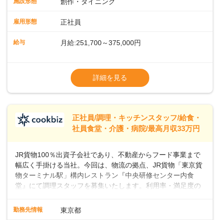
施設形態
創作・ダイニング
ーの間で人気が急上昇しています。一時的なブームにとどま
らず、テニスコートがピックルボールコートに改装されるな
雇用形態
正社員
ど、幅広い層のプレイヤーが楽しんでいるスポーツです。私
たちと一緒に、新しいスタートを切りませんか？あなたのご
給与
月給:251,700～375,000円
応募を心よりお待ちしております！
※経験・スキルなどを考慮のうえ決定します
▼給与改定（年1回)
詳細を見る
▼決算賞与（年1回)
【手当】
正社員/調理・キッチンスタッフ/給食・
▼残業手当（固定残業見合手当43,613円～／
社員食堂・介護・病院/最高月収33万円
残業見合30時間を超えた分は別途支給）
▼法定休出手当
JR貨物100％出資子会社であり、不動産からフード事業まで
▼深夜勤務手当（22:00〜25%UP）
幅広く手掛ける当社。今回は、物流の拠点、JR貨物「東京貨
▼交通費支給（上限月10万円)
物ターミナル駅」構内レストラン『中央研修センター内食
堂』にて調理スタッフを募集いたします。利用率・満足度の
高いお店づくりを目指して、一緒に盛り上げていきましょ
う！＜まずは調理スタッフとして＞入社後、あなたには調理
勤務先情報
東京都
スタッフとして、社員向けメニューの調理をお任せしていき