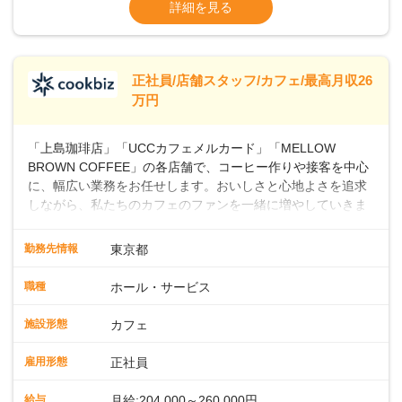
ます・東日本エリア：月給21万4000～27万
詳細を見る
つ成長していきませんか？
円
※経験・スキルを考慮の上、決定します。
※別途、残業代および各種手当あり
※試用期間なし
正社員/店舗スタッフ/カフェ/最高月収26
■店長職： ・西日本／月給26万7500円
万円
～ ・東日本／月給28万900円～
■年収例・一般職：年収300万円／月給20.4
「上島珈琲店」「UCCカフェメルカード」「MELLOW
万円＋賞与(年3回)・店長職：年収410万円／
BROWN COFFEE」の各店舗で、コーヒー作りや接客を中心
に、幅広い業務をお任せします。おいしさと心地よさを追求
しながら、私たちのカフェのファンを一緒に増やしていきま
せんか？ 【具体的な業務内容】 コーヒーの抽出や各種ドリン
クの作成お客様のご案内、レジ対応軽食メニューの調理店内
勤務先情報
東京都
の清掃コーヒー豆の販売など ■未経験スタートも安心 ◎サポ
ート体制充実コーヒーの知識から接客マナーまで、先輩スタ
職種
ホール・サービス
ッフが丁寧に教えます。スタッフは20代から40代まで幅広い
年齢層が活躍しており、チームワークも抜群です。基本マニ
施設形態
カフェ
ュアルやトレーニング研修がしっかりあるので、スムーズに
業務に馴染める環境です。「カフェの接客は初めて」という
雇用形態
正社員
方も安心してスタートを♪ ■店長を目指しませんか？店舗スタ
ッフとして経験を積んだ後、店長を目指してみませんか。売
給与
月給:204,000～260,000円