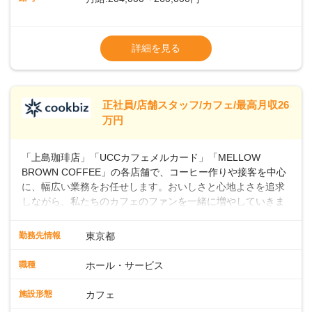
上・シフト・在庫管理やスタッフ育成といった店舗運営をお
任せします。実際に多くの社員がキャリアアップしています
※上記は西日本エリアのスタート給与となり
よ♪あなたも、無理なくステップアップできる環境で、少しず
ます・東日本エリア：月給21万4000～27万
詳細を見る
つ成長していきませんか？
円
※経験・スキルを考慮の上、決定します。
※別途、残業代および各種手当あり
※試用期間なし
正社員/店舗スタッフ/カフェ/最高月収26
■店長職： ・西日本／月給26万7500円
万円
～ ・東日本／月給28万900円～
■年収例・一般職：年収300万円／月給20.4
「上島珈琲店」「UCCカフェメルカード」「MELLOW
万円＋賞与(年3回)・店長職：年収410万円／
BROWN COFFEE」の各店舗で、コーヒー作りや接客を中心
に、幅広い業務をお任せします。おいしさと心地よさを追求
しながら、私たちのカフェのファンを一緒に増やしていきま
せんか？ 【具体的な業務内容】 コーヒーの抽出や各種ドリン
クの作成お客様のご案内、レジ対応軽食メニューの調理店内
勤務先情報
東京都
の清掃コーヒー豆の販売など ■未経験スタートも安心 ◎サポ
ート体制充実コーヒーの知識から接客マナーまで、先輩スタ
職種
ホール・サービス
ッフが丁寧に教えます。スタッフは20代から40代まで幅広い
年齢層が活躍しており、チームワークも抜群です。基本マニ
施設形態
カフェ
ュアルやトレーニング研修がしっかりあるので、スムーズに