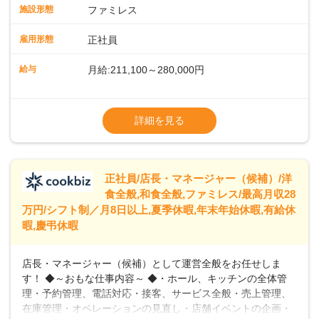
スタッフの働きやすさをサポートしています。配膳ロボット
施設形態
ファミレス
のおかげで、配膳以外の業務に集中でき、なんと片付け時間
や歩行数が約40%も削減されました！また、配膳ロボットに
雇用形態
正社員
加え、働きやすさとお客様の満足度向上を目指し、さまざま
なDX（デジタルトランスフォーメーション）の取り組みを進
給与
月給:211,100～280,000円
めています。 ◆～ライフステージに合った柔軟な働き方～ ◆
出産や育児を経て再就職を目指す世代を全力でサポートして
※試用期間2ヶ月（期間中、給与変更なし）
います。私たちは、多様な働き方を提供し、ライフステージ
※残業代全額支給
詳細を見る
に合わせた柔軟な勤務時間や働きやすい環境を整えていま
※経験に応じて応相談①ナショナル社員：月
す。経験を活かしながら、無理なく新たなキャリアをスター
給245,800円～②エリア社員 ：月給
トできるよう、充実した研修制度やフォロー体制を整備して
います。
正社員/店長・マネージャー（候補）/洋
食全般,和食全般,ファミレス/最高月収28
万円/シフト制／月8日以上,夏季休暇,年末年始休暇,有給休
暇,慶弔休暇
店長・マネージャー（候補）として運営全般をお任せしま
す！ ◆～おもな仕事内容～ ◆・ホール、キッチンの全体管
理・予約管理、電話対応・接客、サービス全般・売上管理、
在庫管理・オペレーションの見直し・店舗イベントの企画・