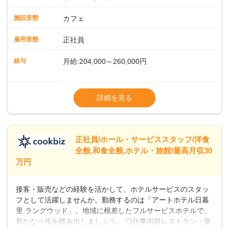
ッフが丁寧に教えます。スタッフは20代から40代まで幅広い
年齢層が活躍しており、チームワークも抜群です。基本マニ
施設形態
カフェ
ュアルやトレーニング研修がしっかりあるので、スムーズに
業務に馴染める環境です。「カフェの接客は初めて」という
雇用形態
正社員
方も安心してスタートを♪ ■店長を目指しませんか？店舗スタ
ッフとして経験を積んだ後、店長を目指してみませんか。売
給与
月給:204,000～260,000円
上・シフト・在庫管理やスタッフ育成といった店舗運営をお
任せします。実際に多くの社員がキャリアアップしています
※上記は西日本エリアのスタート給与となり
よ♪あなたも、無理なくステップアップできる環境で、少しず
ます・東日本エリア：月給21万4000～27万
詳細を見る
つ成長していきませんか？
円
※経験・スキルを考慮の上、決定します。
※別途、残業代および各種手当あり
※試用期間なし
正社員/ホール・サービススタッフ/洋食
■店長職： ・西日本／月給26万7500円
全般,和食全般,ホテル・旅館/最高月収30
～ ・東日本／月給28万900円～
万円
■年収例・一般職：年収300万円／月給20.4
万円＋賞与(年3回)・店長職：年収410万円／
接客・販売などの経験を活かして、ホテルサービスのスタッ
フとして活躍しませんか。勤務するのは「アートホテル日暮
里 ラングウッド」。地域に根差したフルサービスホテルで、
新たな一歩を踏み出しましょう。 ◎仕事内容レストラン・宴