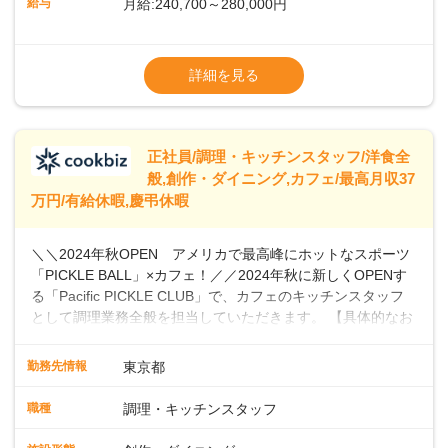
給与
月給:240,700～280,000円
ませんか？あなたのご応募を心よりお待ちしております！
※経験・スキルなどを考慮のうえ決定します
▼給与改定（年1回)
詳細を見る
▼決算賞与（年1回)
【手当】
正社員/調理・キッチンスタッフ/洋食全
▼残業手当（固定残業見合手当43,613円～／
般,創作・ダイニング,カフェ/最高月収37
残業見合30時間を超えた分は別途支給）
万円/有給休暇,慶弔休暇
▼法定休出手当
▼深夜勤務手当（22:00〜25%UP）
＼＼2024年秋OPEN アメリカで最高峰にホットなスポーツ
▼交通費支給（上限月10万円)
「PICKLE BALL」×カフェ！／／2024年秋に新しくOPENす
※第二新卒は月給22万円～
る「Pacific PICKLE CLUB」で、カフェのキッチンスタッフ
として調理業務全般を担当していただきます。 【具体的なお
仕事内容】 ・食材の発注・仕込み・簡単な調理・盛り付け・
清掃などスキルや希望に応じて、新メニューの開発にも積極
勤務先情報
東京都
的に携わっていただけます。オープニングスタッフとして、
新店舗の立ち上げに貢献し、カフェの成功に向けた重要な役
職種
調理・キッチンスタッフ
割を担うチャンスです。 【 PICKLE BALLとは】 現在、全米
で4880万人がプレイしていると言われ、特にビジネスリーダ