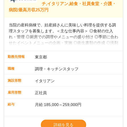
39,600円～43,598円分）を含みます。超過
チ,イタリアン,給食・社員食堂・介護・
病院/最高月収25万円
当院の産科病棟で、妊産婦さんに美味しい料理を提供する調
理スタッフを募集します。＜主な仕事内容＞ ◎食材の仕入
れ・管理 ◎厨房での調理やメニューの盛り付け ◎季節に合わ
せたイベントメニューの企画・実施 ◎衛生書類の作成 ◎洗剤
や消耗品の備品発注、衛生点検 ◎食数の管理 ◎パートスタッ
フの指導 など★フレンチ・和・洋・中・イタリアンなど、
勤務先情報
東京都
様々な料理に挑戦できる環境お任せする業務は、食材の仕入
れ・管理から、厨房での調理やメニューの盛り付け、さらに
職種
調理・キッチンスタッフ
季節に合わせたイベントメニューの企画まで多岐にわたりま
す。フレンチのコース料理から和・洋・中・イタリアンま
施設形態
イタリアン
で、幅広い料理に挑戦できる環境です。衛生書類の作成や備
品発注、食数管理も担当していただきます。各時間帯スタッ
雇用形態
正社員
フ2～4名体制で、安心して働けます。パートスタッフの指導
や育成業務もあるため、スキルアップを目指せます。お産前
給与
月給:185,000～259,000円
後の食事を通して、妊産婦さんに特別な時間を提供しましょ
う。
※残業代別途全額支給
※試用期間3か月間（期間中、給与待遇変更
詳細を見る