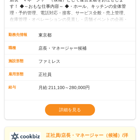
す！ ◆～おもな仕事内容～ ◆・ホール、キッチンの全体管
理・予約管理、電話対応・接客、サービス全般・売上管理、
在庫管理・オペレーションの見直し・店舗イベントの企画・
運営・スタッフの育成やマネジメント、シフト管理 など＼
入社後はスキルに合わせた業務からお任せしますので、徐々
勤務先情報
東京都
に仕事の幅を広げていきましょう／ ◆～働きやすさと満足度
向上を目指すDX推進～ ◆すかいらーくのレストランでは、
職種
店長・マネージャー候補
配膳ロボットが導入され、重たい食器を運ぶ負担を軽減し、
スタッフの働きやすさをサポートしています。配膳ロボット
施設形態
ファミレス
のおかげで、配膳以外の業務に集中でき、なんと片付け時間
や歩行数が約40%も削減されました！また、配膳ロボットに
雇用形態
正社員
加え、働きやすさとお客様の満足度向上を目指し、さまざま
なDX（デジタルトランスフォーメーション）の取り組みを進
給与
月給:211,100～280,000円
めています。 ◆～ライフステージに合った柔軟な働き方～ ◆
出産や育児を経て再就職を目指す世代を全力でサポートして
※試用期間2ヶ月（期間中、給与変更なし）
います。私たちは、多様な働き方を提供し、ライフステージ
※残業代全額支給
詳細を見る
に合わせた柔軟な勤務時間や働きやすい環境を整えていま
※経験に応じて応相談①ナショナル社員：月
す。経験を活かしながら、無理なく新たなキャリアをスター
給245,800円～②エリア社員 ：月給
トできるよう、充実した研修制度やフォロー体制を整備して
います。
正社員/店長・マネージャー（候補）/洋