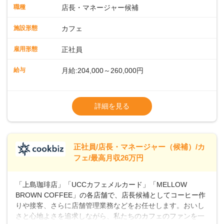
タートも安心 ◎サポート体制充実コーヒーの知識から接客マ
職種
店長・マネージャー候補
ナーまで、先輩スタッフが丁寧に教えます。スタッフは20代
から40代まで幅広い年齢層が活躍しており、チームワークも
施設形態
カフェ
抜群です。基本マニュアルやトレーニング研修がしっかりあ
るので、スムーズに業務に馴染める環境です。「カフェの接
雇用形態
正社員
客は初めて」という方も安心してスタートを♪ ■ゆくゆくは店
長として活躍を！接客業務になれたら、売上・シフト・在庫
給与
月給:204,000～260,000円
管理やスタッフ育成といった管理業務もお任せしていきま
す。「店舗のマネジメントなんて難しそう…」そんな心配は
※上記は西日本エリアのスタート給与となり
一切無用♪一つひとつをしっかり伝えていきますので、無理の
ます・東日本エリア：月給21万4000～27万
詳細を見る
ないペースで覚えていきましょう！さらにマネージャーへの
円
ステップアップもあり！長期のキャリア形成をしっかり支援
※経験・スキルを考慮の上、決定します。
します。
※別途、残業代および各種手当あり
※試用期間なし
正社員/店長・マネージャー（候補）/カ
■店長職： ・西日本／月給26万7500円
フェ/最高月収26万円
～ ・東日本／月給28万900円～
■年収例・一般職：年収300万円／月給20.4
「上島珈琲店」「UCCカフェメルカード」「MELLOW
万円＋賞与(年3回)・店長職：年収410万円／
BROWN COFFEE」の各店舗で、店長候補としてコーヒー作
りや接客、さらに店舗管理業務などをお任せします。おいし
さと心地よさを追求しながら、私たちのカフェのファンを一