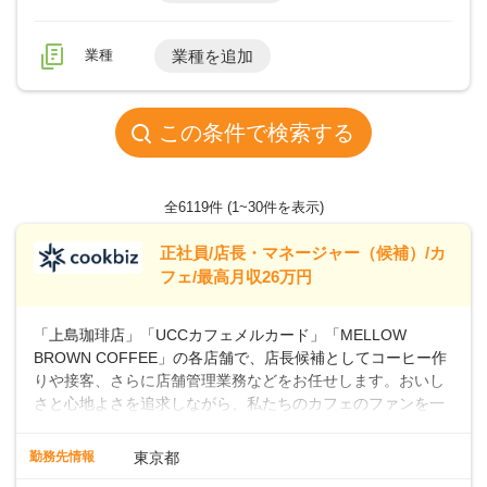
業種
業種を追加
この条件で検索する
全6119件
(1~30件を表示)
正社員/店長・マネージャー（候補）/カ
フェ/最高月収26万円
「上島珈琲店」「UCCカフェメルカード」「MELLOW
BROWN COFFEE」の各店舗で、店長候補としてコーヒー作
りや接客、さらに店舗管理業務などをお任せします。おいし
さと心地よさを追求しながら、私たちのカフェのファンを一
緒に増やしていきませんか？ 【具体的な業務内容】 コーヒー
の抽出や各種ドリンクの作成お客様のご案内、レジ対応軽食
勤務先情報
東京都
メニューの調理店内の清掃コーヒー豆の販売など ■未経験ス