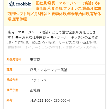
正社員/店長・マネージャー（候補）/洋
食全般,和食全般,ファミレス/最高月収28
万円/シフト制／月8日以上,夏季休暇,年末年始休暇,有給休
暇,慶弔休暇
店長・マネージャー（候補）として運営全般をお任せしま
す！ ◆～おもな仕事内容～ ◆・ホール、キッチンの全体管
理・予約管理、電話対応・接客、サービス全般・売上管理、
在庫管理・オペレーションの見直し・店舗イベントの企画・
運営・スタッフの育成やマネジメント、シフト管理 など＼
入社後はスキルに合わせた業務からお任せしますので、徐々
勤務先情報
東京都
に仕事の幅を広げていきましょう／ ◆～働きやすさと満足度
向上を目指すDX推進～ ◆すかいらーくのレストランでは、
職種
店長・マネージャー候補
配膳ロボットが導入され、重たい食器を運ぶ負担を軽減し、
スタッフの働きやすさをサポートしています。配膳ロボット
施設形態
ファミレス
のおかげで、配膳以外の業務に集中でき、なんと片付け時間
や歩行数が約40%も削減されました！また、配膳ロボットに
雇用形態
正社員
加え、働きやすさとお客様の満足度向上を目指し、さまざま
なDX（デジタルトランスフォーメーション）の取り組みを進
給与
月給:211,100～280,000円
めています。 ◆～ライフステージに合った柔軟な働き方～ ◆
出産や育児を経て再就職を目指す世代を全力でサポートして