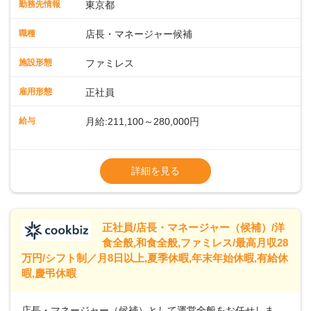
勤務先情報
東京都
に仕事の幅を広げていきましょう／ ◆～働きやすさと満足度
向上を目指すDX推進～ ◆すかいらーくのレストランでは、
職種
店長・マネージャー候補
配膳ロボットが導入され、重たい食器を運ぶ負担を軽減し、
スタッフの働きやすさをサポートしています。配膳ロボット
施設形態
ファミレス
のおかげで、配膳以外の業務に集中でき、なんと片付け時間
や歩行数が約40%も削減されました！また、配膳ロボットに
雇用形態
正社員
加え、働きやすさとお客様の満足度向上を目指し、さまざま
なDX（デジタルトランスフォーメーション）の取り組みを進
給与
月給:211,100～280,000円
めています。 ◆～ライフステージに合った柔軟な働き方～ ◆
出産や育児を経て再就職を目指す世代を全力でサポートして
※試用期間2ヶ月（期間中、給与変更なし）
います。私たちは、多様な働き方を提供し、ライフステージ
※残業代全額支給
詳細を見る
に合わせた柔軟な勤務時間や働きやすい環境を整えていま
※経験に応じて応相談①ナショナル社員：月
す。経験を活かしながら、無理なく新たなキャリアをスター
給245,800円～②エリア社員 ：月給
トできるよう、充実した研修制度やフォロー体制を整備して
います。
正社員/店長・マネージャー（候補）/洋
食全般,和食全般,ファミレス/最高月収28
万円/シフト制／月8日以上,夏季休暇,年末年始休暇,有給休
暇,慶弔休暇
店長・マネージャー（候補）として運営全般をお任せしま