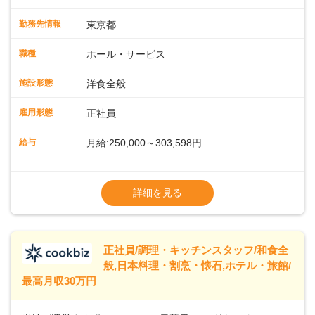
会場での料飲サービスをお任せします。ゲストのアテンド
や、メニュー説明、オーダーや料理のご提供ほか、予約対応
勤務先情報
東京都
やセッティング、片付けなどもお願いします。レストラン全
体を把握し、あなたの真心こもるおもてなしでゲストを笑顔
職種
ホール・サービス
にしていきましょう。レストランやバンケットでのサービス
経験のある方はもちろん、ホテル経験がない方も歓迎。飲食
施設形態
洋食全般
店やカフェ、ファミレスなどでの接客を経験された方も活躍
中です。◇◇クラシカルモダンなホテル◇◇新宿・東京駅ま
雇用形態
正社員
で20分圏内と便利な好ロケーション。ビジネスやレジャーな
どのご利用が多数。18タイプのバンケットルームほか、朝食
給与
月給:250,000～303,598円
からディナーまでお楽しみいただけるオールデイダイニング
「SERIO（セリオ）」、四季折々の味覚を楽しめる和食「割
◎昇給／年1回
烹みなと」などがあります。 ◆POINT◇◇ワークライフバラ
◎賞与／年2回（年2か月分支給）
詳細を見る
ンスがとりやすい♪育休産休、介護休暇などの制度も整ってお
※現在の給与・経験・スキルを考慮します
り、ライフステージが変わっても働きやすい環境です。年間
休日118～121日。長期休暇の取得も推奨しているほか、バー
スデー休暇や永年勤続休暇などの制度もあります。
正社員/調理・キッチンスタッフ/和食全
般,日本料理・割烹・懐石,ホテル・旅館/
最高月収30万円