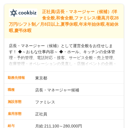
トできるよう、充実した研修制度やフォロー体制を整備して
います。
正社員/店長・マネージャー（候補）/洋
食全般,和食全般,ファミレス/最高月収28
万円/シフト制／月8日以上,夏季休暇,年末年始休暇,有給休
暇,慶弔休暇
店長・マネージャー（候補）として運営全般をお任せしま
す！ ◆～おもな仕事内容～ ◆・ホール、キッチンの全体管
理・予約管理、電話対応・接客、サービス全般・売上管理、
在庫管理・オペレーションの見直し・店舗イベントの企画・
運営・スタッフの育成やマネジメント、シフト管理 など＼
入社後はスキルに合わせた業務からお任せしますので、徐々
勤務先情報
東京都
に仕事の幅を広げていきましょう／ ◆～働きやすさと満足度
向上を目指すDX推進～ ◆すかいらーくのレストランでは、
職種
店長・マネージャー候補
配膳ロボットが導入され、重たい食器を運ぶ負担を軽減し、
スタッフの働きやすさをサポートしています。配膳ロボット
施設形態
ファミレス
のおかげで、配膳以外の業務に集中でき、なんと片付け時間
や歩行数が約40%も削減されました！また、配膳ロボットに
雇用形態
正社員
加え、働きやすさとお客様の満足度向上を目指し、さまざま
なDX（デジタルトランスフォーメーション）の取り組みを進
給与
月給:211,100～280,000円