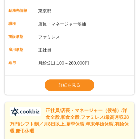
運営・スタッフの育成やマネジメント、シフト管理 など＼
入社後はスキルに合わせた業務からお任せしますので、徐々
勤務先情報
東京都
に仕事の幅を広げていきましょう／ ◆～働きやすさと満足度
向上を目指すDX推進～ ◆すかいらーくのレストランでは、
職種
店長・マネージャー候補
配膳ロボットが導入され、重たい食器を運ぶ負担を軽減し、
スタッフの働きやすさをサポートしています。配膳ロボット
施設形態
ファミレス
のおかげで、配膳以外の業務に集中でき、なんと片付け時間
や歩行数が約40%も削減されました！また、配膳ロボットに
雇用形態
正社員
加え、働きやすさとお客様の満足度向上を目指し、さまざま
なDX（デジタルトランスフォーメーション）の取り組みを進
給与
月給:211,100～280,000円
めています。 ◆～ライフステージに合った柔軟な働き方～ ◆
出産や育児を経て再就職を目指す世代を全力でサポートして
※試用期間2ヶ月（期間中、給与変更なし）
います。私たちは、多様な働き方を提供し、ライフステージ
※残業代全額支給
詳細を見る
に合わせた柔軟な勤務時間や働きやすい環境を整えていま
※経験に応じて応相談①ナショナル社員：月
す。経験を活かしながら、無理なく新たなキャリアをスター
給245,800円～②エリア社員 ：月給
トできるよう、充実した研修制度やフォロー体制を整備して
います。
正社員/店長・マネージャー（候補）/洋
食全般,和食全般,ファミレス/最高月収28
万円/シフト制／月8日以上,夏季休暇,年末年始休暇,有給休
暇,慶弔休暇