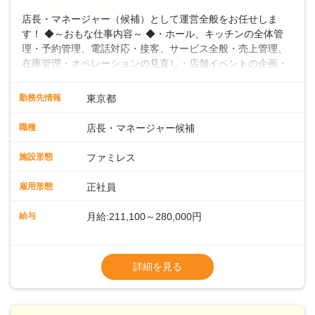
店長・マネージャー（候補）として運営全般をお任せしま
す！ ◆～おもな仕事内容～ ◆・ホール、キッチンの全体管
理・予約管理、電話対応・接客、サービス全般・売上管理、
在庫管理・オペレーションの見直し・店舗イベントの企画・
運営・スタッフの育成やマネジメント、シフト管理 など＼
入社後はスキルに合わせた業務からお任せしますので、徐々
勤務先情報
東京都
に仕事の幅を広げていきましょう／ ◆～働きやすさと満足度
向上を目指すDX推進～ ◆すかいらーくのレストランでは、
職種
店長・マネージャー候補
配膳ロボットが導入され、重たい食器を運ぶ負担を軽減し、
スタッフの働きやすさをサポートしています。配膳ロボット
施設形態
ファミレス
のおかげで、配膳以外の業務に集中でき、なんと片付け時間
や歩行数が約40%も削減されました！また、配膳ロボットに
雇用形態
正社員
加え、働きやすさとお客様の満足度向上を目指し、さまざま
なDX（デジタルトランスフォーメーション）の取り組みを進
給与
月給:211,100～280,000円
めています。 ◆～ライフステージに合った柔軟な働き方～ ◆
出産や育児を経て再就職を目指す世代を全力でサポートして
※試用期間2ヶ月（期間中、給与変更なし）
います。私たちは、多様な働き方を提供し、ライフステージ
※残業代全額支給
詳細を見る
に合わせた柔軟な勤務時間や働きやすい環境を整えていま
※経験に応じて応相談①ナショナル社員：月
す。経験を活かしながら、無理なく新たなキャリアをスター
給245,800円～②エリア社員 ：月給
トできるよう、充実した研修制度やフォロー体制を整備して
います。