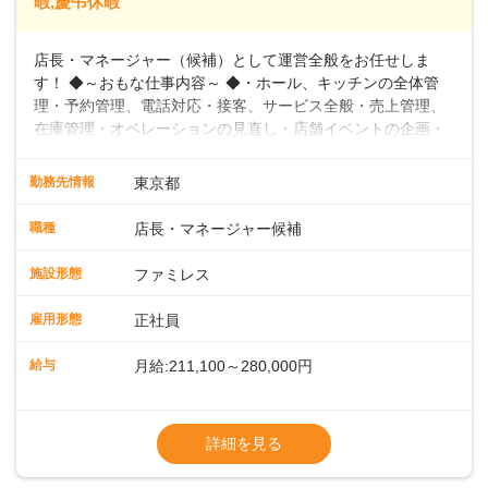
暇,慶弔休暇
店長・マネージャー（候補）として運営全般をお任せしま
す！ ◆～おもな仕事内容～ ◆・ホール、キッチンの全体管
理・予約管理、電話対応・接客、サービス全般・売上管理、
在庫管理・オペレーションの見直し・店舗イベントの企画・
運営・スタッフの育成やマネジメント、シフト管理 など＼
入社後はスキルに合わせた業務からお任せしますので、徐々
勤務先情報
東京都
に仕事の幅を広げていきましょう／ ◆～働きやすさと満足度
向上を目指すDX推進～ ◆すかいらーくのレストランでは、
職種
店長・マネージャー候補
配膳ロボットが導入され、重たい食器を運ぶ負担を軽減し、
スタッフの働きやすさをサポートしています。配膳ロボット
施設形態
ファミレス
のおかげで、配膳以外の業務に集中でき、なんと片付け時間
や歩行数が約40%も削減されました！また、配膳ロボットに
雇用形態
正社員
加え、働きやすさとお客様の満足度向上を目指し、さまざま
なDX（デジタルトランスフォーメーション）の取り組みを進
給与
月給:211,100～280,000円
めています。 ◆～ライフステージに合った柔軟な働き方～ ◆
出産や育児を経て再就職を目指す世代を全力でサポートして
※試用期間2ヶ月（期間中、給与変更なし）
います。私たちは、多様な働き方を提供し、ライフステージ
※残業代全額支給
詳細を見る
に合わせた柔軟な勤務時間や働きやすい環境を整えていま
※経験に応じて応相談①ナショナル社員：月
す。経験を活かしながら、無理なく新たなキャリアをスター
給245,800円～②エリア社員 ：月給