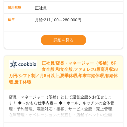
や歩行数が約40%も削減されました！また、配膳ロボットに
雇用形態
正社員
加え、働きやすさとお客様の満足度向上を目指し、さまざま
なDX（デジタルトランスフォーメーション）の取り組みを進
給与
月給:211,100～280,000円
めています。 ◆～ライフステージに合った柔軟な働き方～ ◆
出産や育児を経て再就職を目指す世代を全力でサポートして
※試用期間2ヶ月（期間中、給与変更なし）
います。私たちは、多様な働き方を提供し、ライフステージ
※残業代全額支給
詳細を見る
に合わせた柔軟な勤務時間や働きやすい環境を整えていま
※経験に応じて応相談①ナショナル社員：月
す。経験を活かしながら、無理なく新たなキャリアをスター
給245,800円～②エリア社員 ：月給
トできるよう、充実した研修制度やフォロー体制を整備して
います。
正社員/店長・マネージャー（候補）/洋
食全般,和食全般,ファミレス/最高月収28
万円/シフト制／月8日以上,夏季休暇,年末年始休暇,有給休
暇,慶弔休暇
店長・マネージャー（候補）として運営全般をお任せしま
す！ ◆～おもな仕事内容～ ◆・ホール、キッチンの全体管
理・予約管理、電話対応・接客、サービス全般・売上管理、
在庫管理・オペレーションの見直し・店舗イベントの企画・
運営・スタッフの育成やマネジメント、シフト管理 など＼
入社後はスキルに合わせた業務からお任せしますので、徐々