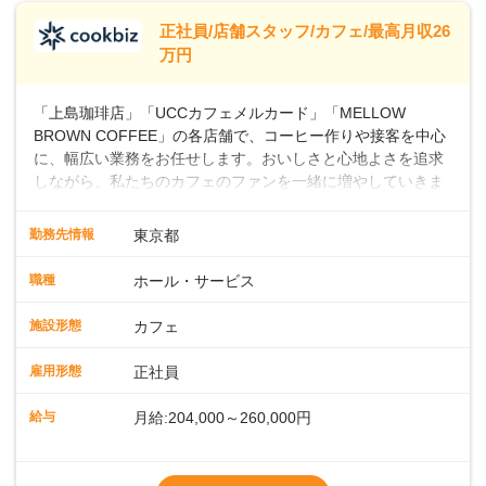
※別途、残業代および各種手当あり
※試用期間なし
正社員/店舗スタッフ/カフェ/最高月収26
■店長職： ・西日本／月給26万7500円
万円
～ ・東日本／月給28万900円～
■年収例・一般職：年収300万円／月給20.4
「上島珈琲店」「UCCカフェメルカード」「MELLOW
万円＋賞与(年3回)・店長職：年収410万円／
BROWN COFFEE」の各店舗で、コーヒー作りや接客を中心
に、幅広い業務をお任せします。おいしさと心地よさを追求
しながら、私たちのカフェのファンを一緒に増やしていきま
せんか？ 【具体的な業務内容】 コーヒーの抽出や各種ドリン
クの作成お客様のご案内、レジ対応軽食メニューの調理店内
勤務先情報
東京都
の清掃コーヒー豆の販売など ■未経験スタートも安心 ◎サポ
ート体制充実コーヒーの知識から接客マナーまで、先輩スタ
職種
ホール・サービス
ッフが丁寧に教えます。スタッフは20代から40代まで幅広い
年齢層が活躍しており、チームワークも抜群です。基本マニ
施設形態
カフェ
ュアルやトレーニング研修がしっかりあるので、スムーズに
業務に馴染める環境です。「カフェの接客は初めて」という
雇用形態
正社員
方も安心してスタートを♪ ■店長を目指しませんか？店舗スタ
ッフとして経験を積んだ後、店長を目指してみませんか。売
給与
月給:204,000～260,000円
上・シフト・在庫管理やスタッフ育成といった店舗運営をお
任せします。実際に多くの社員がキャリアアップしています
※上記は西日本エリアのスタート給与となり
よ♪あなたも、無理なくステップアップできる環境で、少しず