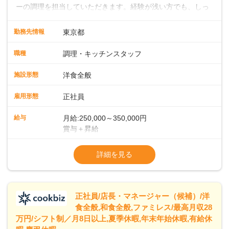
ーの調理を担当していただきます。経験が浅い方でも、しっ
かりとしたサポート体制が整っているので、安心してスター
トできます。経験者は、これまでのスキルを活かして即戦力
勤務先情報
東京都
として活躍していただけます。キッチンでは大型ホテルのよ
うな流れ作業ではなく、一人ひとりが責任を持って料理に取
職種
調理・キッチンスタッフ
り組む環境です。そのため、しっかりと実力をつけることが
できます。また、20代・30代の若手や中堅スタッフにどんど
施設形態
洋食全般
ん仕事を任せていくので、若手がぐんぐん成長していくのも
大きな特徴です。 ◆ライブキッチンでお客様を魅了！メニュ
雇用形態
正社員
ー開発であなたのアイデアを形にしよう！シェフはイタリア
ンを極めたベテラン。朝食・ランチの時間帯に、自家製の焼
給与
月給:250,000～350,000円
きたてパンをメインとしたビュッフェスタイルでお客様をお
賞与＋昇給
もてなしします。目の前で料理を仕上げるライブキッチンも
※経験・スキルを考慮の上、決定します
あり、お客様との距離が近い臨場感あふれる環境で、調理だ
※試用期間 3ヶ月間あり（待遇変動なし）
詳細を見る
けでなく演出スキルも身につけられます。さらに、将来的に
※固定残業代15時間25,000円～を含む、超
はメニュー開発にも携わっていただき、あなたのアイデアで
「また食べたい！」「また来たい！」と思っていただけるフ
ァンを一緒に増やしていきましょう！
正社員/店長・マネージャー（候補）/洋
食全般,和食全般,ファミレス/最高月収28
万円/シフト制／月8日以上,夏季休暇,年末年始休暇,有給休