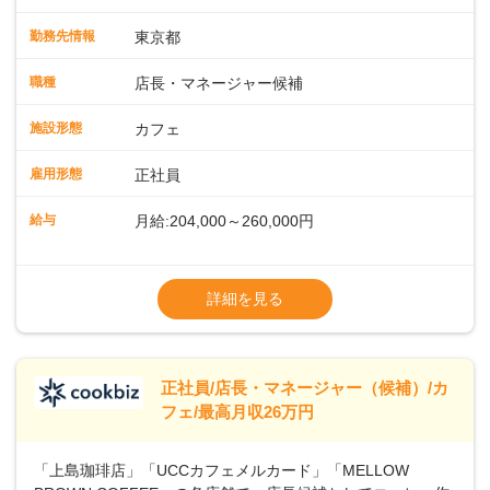
緒に増やしていきませんか？ 【具体的な業務内容】 コーヒー
の抽出や各種ドリンクの作成お客様のご案内、レジ対応軽食
勤務先情報
東京都
メニューの調理店内の清掃コーヒー豆の販売など ■未経験ス
タートも安心 ◎サポート体制充実コーヒーの知識から接客マ
職種
店長・マネージャー候補
ナーまで、先輩スタッフが丁寧に教えます。スタッフは20代
から40代まで幅広い年齢層が活躍しており、チームワークも
施設形態
カフェ
抜群です。基本マニュアルやトレーニング研修がしっかりあ
るので、スムーズに業務に馴染める環境です。「カフェの接
雇用形態
正社員
客は初めて」という方も安心してスタートを♪ ■ゆくゆくは店
長として活躍を！接客業務になれたら、売上・シフト・在庫
給与
月給:204,000～260,000円
管理やスタッフ育成といった管理業務もお任せしていきま
す。「店舗のマネジメントなんて難しそう…」そんな心配は
※上記は西日本エリアのスタート給与となり
一切無用♪一つひとつをしっかり伝えていきますので、無理の
ます・東日本エリア：月給21万4000～27万
詳細を見る
ないペースで覚えていきましょう！さらにマネージャーへの
円
ステップアップもあり！長期のキャリア形成をしっかり支援
※経験・スキルを考慮の上、決定します。
します。
※別途、残業代および各種手当あり
※試用期間なし
正社員/店長・マネージャー（候補）/カ
■店長職： ・西日本／月給26万7500円
フェ/最高月収26万円
～ ・東日本／月給28万900円～
■年収例・一般職：年収300万円／月給20.4
「上島珈琲店」「UCCカフェメルカード」「MELLOW
万円＋賞与(年3回)・店長職：年収410万円／