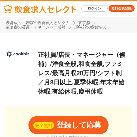
ログイン
無料会員登録
飲食求人・転職の飲食求人セレクト
東京都
東京都の店長・マネージャー候補
190429の飲食求人
正社員/店長・マネージャー（候
補）/洋食全般,和食全般,ファミ
レス/最高月収28万円/シフト制
／月8日以上,夏季休暇,年末年始
休暇,有給休暇,慶弔休暇
登録して応募
完全無料