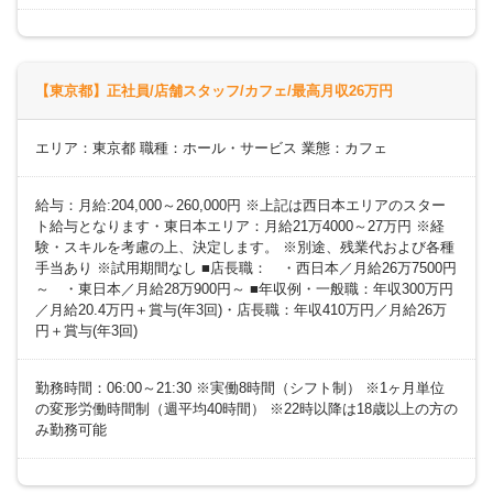
【東京都】正社員/店舗スタッフ/カフェ/最高月収26万円
エリア：東京都 職種：ホール・サービス 業態：カフェ
給与：月給:204,000～260,000円 ※上記は西日本エリアのスター
ト給与となります・東日本エリア：月給21万4000～27万円 ※経
験・スキルを考慮の上、決定します。 ※別途、残業代および各種
手当あり ※試用期間なし ■店長職： ・西日本／月給26万7500円
～ ・東日本／月給28万900円～ ■年収例・一般職：年収300万円
／月給20.4万円＋賞与(年3回)・店長職：年収410万円／月給26万
円＋賞与(年3回)
勤務時間：06:00～21:30 ※実働8時間（シフト制） ※1ヶ月単位
の変形労働時間制（週平均40時間） ※22時以降は18歳以上の方の
み勤務可能