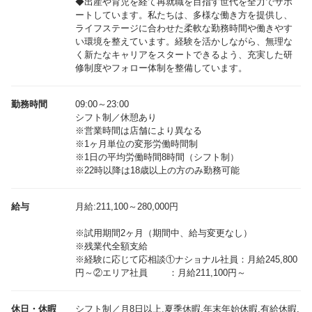
◆出産や育児を経て再就職を目指す世代を全力でサポ
ートしています。私たちは、多様な働き方を提供し、
ライフステージに合わせた柔軟な勤務時間や働きやす
い環境を整えています。経験を活かしながら、無理な
く新たなキャリアをスタートできるよう、充実した研
修制度やフォロー体制を整備しています。
勤務時間
09:00～23:00
シフト制／休憩あり
※営業時間は店舗により異なる
※1ヶ月単位の変形労働時間制
※1日の平均労働時間8時間（シフト制）
※22時以降は18歳以上の方のみ勤務可能
給与
月給:211,100～280,000円
※試用期間2ヶ月（期間中、給与変更なし）
※残業代全額支給
※経験に応じて応相談①ナショナル社員：月給245,800
休日・休暇
シフト制／月8日以上,夏季休暇,年末年始休暇,有給休暇,