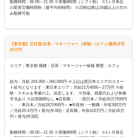
勤務時間：06:00～21:30 ※実働8時間（シフト制） ※1ヶ月単位
の変形労働時間制（週平均40時間） ※22時以降は18歳以上の方の
み勤務可能
【東京都】正社員/店長・マネージャー（候補）/カフェ/最高月収
26万円
エリア：東京都 職種：店長・マネージャー候補 業態：カフェ
給与：月給:204,000～260,000円 ※上記は西日本エリアのスター
ト給与となります・東日本エリア：月給21万4000～27万円 ※経
験・スキルを考慮の上、決定します。 ※別途、残業代および各種
手当あり ※試用期間なし ■店長職： ・西日本／月給26万7500円
～ ・東日本／月給28万900円～ ■年収例・一般職：年収300万円
／月給20.4万円＋賞与(年3回)・店長職：年収410万円／月給26万
円＋賞与(年3回)
勤務時間：06:00～21:30 ※実働8時間（シフト制） ※1ヶ月単位