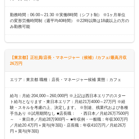
勤務時間：06:00～21:30 ※実働8時間（シフト制） ※1ヶ月単位
の変形労働時間制（週平均40時間） ※22時以降は18歳以上の方の
み勤務可能
【東京都】正社員/店長・マネージャー（候補）/カフェ/最高月収
26万円
エリア：東京都 職種：店長・マネージャー候補 業態：カフェ
給与：月給:204,000～260,000円 ※上記は西日本エリアのスター
ト給与となります・東日本エリア：月給21万4000～27万円 ※経
験・スキルを考慮の上、決定します。 ※別途、残業代および各種
手当あり ※試用期間なし ■店長職： ・西日本／月給26万7500円
～ ・東日本／月給28万900円～ ■年収例・一般職：年収300万円
／月給20.4万円＋賞与(年3回)・店長職：年収410万円／月給26万
円＋賞与(年3回)