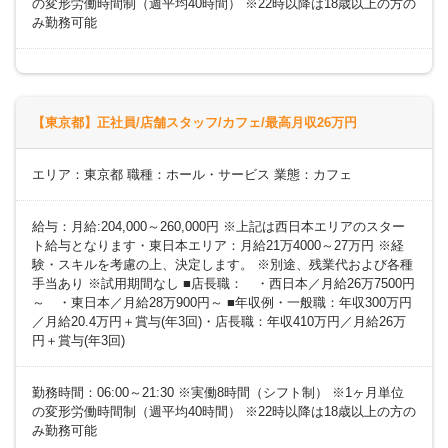
の変形労働時間制（週平均40時間） ※22時以降は18歳以上の方の
み勤務可能
【東京都】正社員/店舗スタッフ/カフェ/最高月収26万円
エリア：東京都 職種：ホール・サービス 業態：カフェ
給与：月給:204,000～260,000円 ※上記は西日本エリアのスター
ト給与となります・東日本エリア：月給21万4000～27万円 ※経
験・スキルを考慮の上、決定します。 ※別途、残業代および各種
手当あり ※試用期間なし ■店長職： ・西日本／月給26万7500円
～ ・東日本／月給28万900円～ ■年収例・一般職：年収300万円
／月給20.4万円＋賞与(年3回)・店長職：年収410万円／月給26万
円＋賞与(年3回)
勤務時間：06:00～21:30 ※実働8時間（シフト制） ※1ヶ月単位
の変形労働時間制（週平均40時間） ※22時以降は18歳以上の方の
み勤務可能