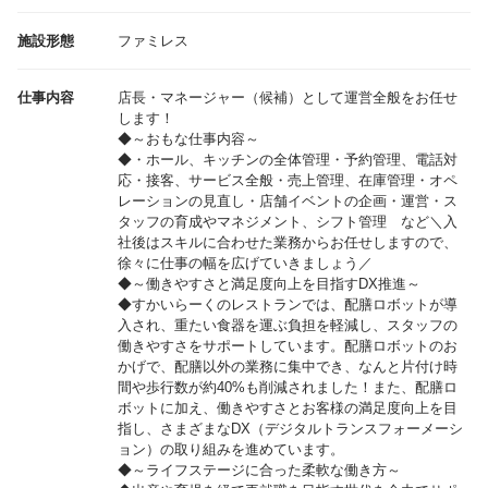
施設形態
ファミレス
仕事内容
店長・マネージャー（候補）として運営全般をお任せ
します！
◆～おもな仕事内容～
◆・ホール、キッチンの全体管理・予約管理、電話対
応・接客、サービス全般・売上管理、在庫管理・オペ
レーションの見直し・店舗イベントの企画・運営・ス
タッフの育成やマネジメント、シフト管理 など＼入
社後はスキルに合わせた業務からお任せしますので、
徐々に仕事の幅を広げていきましょう／
◆～働きやすさと満足度向上を目指すDX推進～
◆すかいらーくのレストランでは、配膳ロボットが導
入され、重たい食器を運ぶ負担を軽減し、スタッフの
働きやすさをサポートしています。配膳ロボットのお
かげで、配膳以外の業務に集中でき、なんと片付け時
間や歩行数が約40%も削減されました！また、配膳ロ
ボットに加え、働きやすさとお客様の満足度向上を目
指し、さまざまなDX（デジタルトランスフォーメーシ
ョン）の取り組みを進めています。
◆～ライフステージに合った柔軟な働き方～