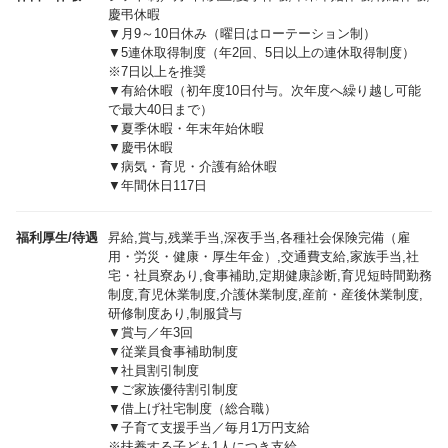
慶弔休暇
▼月9～10日休み（曜日はローテーション制）
▼5連休取得制度（年2回、5日以上の連休取得制度）
※7日以上を推奨
▼有給休暇（初年度10日付与。次年度へ繰り越し可能
で最大40日まで）
▼夏季休暇・年末年始休暇
▼慶弔休暇
▼病気・育児・介護有給休暇
▼年間休日117日
福利厚生/待遇
昇給,賞与,残業手当,深夜手当,各種社会保険完備（雇
用・労災・健康・厚生年金）,交通費支給,家族手当,社
宅・社員寮あり,食事補助,定期健康診断,育児短時間勤務
制度,育児休業制度,介護休業制度,産前・産後休業制度,
研修制度あり,制服貸与
▼賞与／年3回
▼従業員食事補助制度
▼社員割引制度
▼ご家族優待割引制度
▼借上げ社宅制度（総合職）
▼子育て支援手当／毎月1万円支給
※扶養する子ども1人につき支給