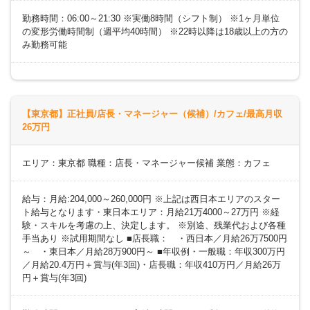
勤務時間：06:00～21:30 ※実働8時間（シフト制） ※1ヶ月単位
の変形労働時間制（週平均40時間） ※22時以降は18歳以上の方の
み勤務可能
【東京都】正社員/店長・マネージャー（候補）/カフェ/最高月収
26万円
エリア：東京都 職種：店長・マネージャー候補 業態：カフェ
給与：月給:204,000～260,000円 ※上記は西日本エリアのスター
ト給与となります・東日本エリア：月給21万4000～27万円 ※経
験・スキルを考慮の上、決定します。 ※別途、残業代および各種
手当あり ※試用期間なし ■店長職： ・西日本／月給26万7500円
～ ・東日本／月給28万900円～ ■年収例・一般職：年収300万円
／月給20.4万円＋賞与(年3回)・店長職：年収410万円／月給26万
円＋賞与(年3回)