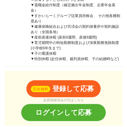
▼退職金給付制度（確定拠出年金制度、企業年金基
金）
▼すかいらーくグループ従業員持株会、 その他各種制
度あり
▼健康保険組合および共済会の契約保養所や契約施設
あり（全国各地）
▼産前産後休暇 (産前6週間、産後8週間)
▼育児期間中の時短勤務制度および深夜勤務免除制度
(小学校6年生まで)
▼子の看護休暇
▼特別休暇 (赴任休暇、裁判員休暇、子の結婚時など)
登録して応募
完全無料
会員登録済みの方はこちら
ログインして応募