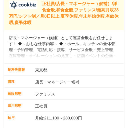
正社員/店長・マネージャー（候補）/洋
食全般,和食全般,ファミレス/最高月収28
万円/シフト制／月8日以上,夏季休暇,年末年始休暇,有給休
暇,慶弔休暇
店長・マネージャー（候補）として運営全般をお任せしま
す！ ◆～おもな仕事内容～ ◆・ホール、キッチンの全体管
理・予約管理、電話対応・接客、サービス全般・売上管理、
在庫管理・オペレーションの見直し・店舗イベントの企画・
運営・スタッフの育成やマネジメント、シフト管理 など＼
入社後はスキルに合わせた業務からお任せしますので、徐々
勤務先情報
東京都
に仕事の幅を広げていきましょう／ ◆～働きやすさと満足度
向上を目指すDX推進～ ◆すかいらーくのレストランでは、
職種
店長・マネージャー候補
配膳ロボットが導入され、重たい食器を運ぶ負担を軽減し、
スタッフの働きやすさをサポートしています。配膳ロボット
施設形態
ファミレス
のおかげで、配膳以外の業務に集中でき、なんと片付け時間
や歩行数が約40%も削減されました！また、配膳ロボットに
雇用形態
正社員
加え、働きやすさとお客様の満足度向上を目指し、さまざま
なDX（デジタルトランスフォーメーション）の取り組みを進
給与
月給:211,100～280,000円
めています。 ◆～ライフステージに合った柔軟な働き方～ ◆
出産や育児を経て再就職を目指す世代を全力でサポートして