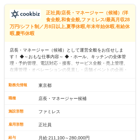
トできるよう、充実した研修制度やフォロー体制を整備して
います。
正社員/店長・マネージャー（候補）/洋
食全般,和食全般,ファミレス/最高月収28
万円/シフト制／月8日以上,夏季休暇,年末年始休暇,有給休
暇,慶弔休暇
店長・マネージャー（候補）として運営全般をお任せしま
す！ ◆～おもな仕事内容～ ◆・ホール、キッチンの全体管
理・予約管理、電話対応・接客、サービス全般・売上管理、
在庫管理・オペレーションの見直し・店舗イベントの企画・
運営・スタッフの育成やマネジメント、シフト管理 など＼
入社後はスキルに合わせた業務からお任せしますので、徐々
勤務先情報
東京都
に仕事の幅を広げていきましょう／ ◆～働きやすさと満足度
向上を目指すDX推進～ ◆すかいらーくのレストランでは、
職種
店長・マネージャー候補
配膳ロボットが導入され、重たい食器を運ぶ負担を軽減し、
スタッフの働きやすさをサポートしています。配膳ロボット
施設形態
ファミレス
のおかげで、配膳以外の業務に集中でき、なんと片付け時間
や歩行数が約40%も削減されました！また、配膳ロボットに
雇用形態
正社員
加え、働きやすさとお客様の満足度向上を目指し、さまざま
なDX（デジタルトランスフォーメーション）の取り組みを進
給与
月給:211,100～280,000円