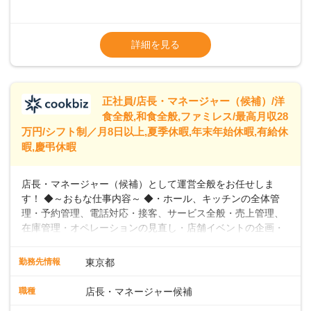
めています。 ◆～ライフステージに合った柔軟な働き方～ ◆
出産や育児を経て再就職を目指す世代を全力でサポートして
※試用期間2ヶ月（期間中、給与変更なし）
います。私たちは、多様な働き方を提供し、ライフステージ
※残業代全額支給
詳細を見る
に合わせた柔軟な勤務時間や働きやすい環境を整えていま
※経験に応じて応相談①ナショナル社員：月
す。経験を活かしながら、無理なく新たなキャリアをスター
給245,800円～②エリア社員 ：月給
トできるよう、充実した研修制度やフォロー体制を整備して
います。
正社員/店長・マネージャー（候補）/洋
食全般,和食全般,ファミレス/最高月収28
万円/シフト制／月8日以上,夏季休暇,年末年始休暇,有給休
暇,慶弔休暇
店長・マネージャー（候補）として運営全般をお任せしま
す！ ◆～おもな仕事内容～ ◆・ホール、キッチンの全体管
理・予約管理、電話対応・接客、サービス全般・売上管理、
在庫管理・オペレーションの見直し・店舗イベントの企画・
運営・スタッフの育成やマネジメント、シフト管理 など＼
入社後はスキルに合わせた業務からお任せしますので、徐々
勤務先情報
東京都
に仕事の幅を広げていきましょう／ ◆～働きやすさと満足度
向上を目指すDX推進～ ◆すかいらーくのレストランでは、
職種
店長・マネージャー候補
配膳ロボットが導入され、重たい食器を運ぶ負担を軽減し、