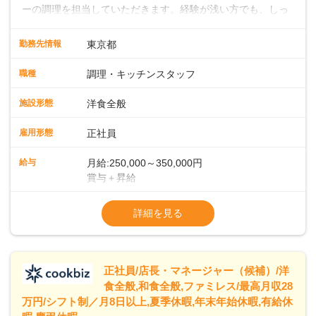
ーの調理を担当していただきます。経験が浅い方でも、しっ
かりとしたサポート体制が整っているので、安心してスター
トできます。経験者は、これまでのスキルを活かして即戦力
勤務先情報
東京都
として活躍していただけます。キッチンでは大型ホテルのよ
うな流れ作業ではなく、一人ひとりが責任を持って料理に取
職種
調理・キッチンスタッフ
り組む環境です。そのため、しっかりと実力をつけることが
できます。また、20代・30代の若手や中堅スタッフにどんど
施設形態
洋食全般
ん仕事を任せていくので、若手がぐんぐん成長していくのも
大きな特徴です。 ◆ライブキッチンでお客様を魅了！メニュ
雇用形態
正社員
ー開発であなたのアイデアを形にしよう！シェフはイタリア
ンを極めたベテラン。朝食・ランチの時間帯に、自家製の焼
給与
月給:250,000～350,000円
きたてパンをメインとしたビュッフェスタイルでお客様をお
賞与＋昇給
もてなしします。目の前で料理を仕上げるライブキッチンも
※経験・スキルを考慮の上、決定します
あり、お客様との距離が近い臨場感あふれる環境で、調理だ
※試用期間 3ヶ月間あり（待遇変動なし）
詳細を見る
けでなく演出スキルも身につけられます。さらに、将来的に
※固定残業代15時間25,000円～を含む、超
はメニュー開発にも携わっていただき、あなたのアイデアで
「また食べたい！」「また来たい！」と思っていただけるフ
ァンを一緒に増やしていきましょう！
正社員/店長・マネージャー（候補）/洋
食全般,和食全般,ファミレス/最高月収28
万円/シフト制／月8日以上,夏季休暇,年末年始休暇,有給休