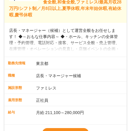
食全般,和食全般,ファミレス/最高月収28
万円/シフト制／月8日以上,夏季休暇,年末年始休暇,有給休
暇,慶弔休暇
店長・マネージャー（候補）として運営全般をお任せしま
す！ ◆～おもな仕事内容～ ◆・ホール、キッチンの全体管
理・予約管理、電話対応・接客、サービス全般・売上管理、
在庫管理・オペレーションの見直し・店舗イベントの企画・
運営・スタッフの育成やマネジメント、シフト管理 など＼
入社後はスキルに合わせた業務からお任せしますので、徐々
勤務先情報
東京都
に仕事の幅を広げていきましょう／ ◆～働きやすさと満足度
向上を目指すDX推進～ ◆すかいらーくのレストランでは、
職種
店長・マネージャー候補
配膳ロボットが導入され、重たい食器を運ぶ負担を軽減し、
スタッフの働きやすさをサポートしています。配膳ロボット
施設形態
ファミレス
のおかげで、配膳以外の業務に集中でき、なんと片付け時間
や歩行数が約40%も削減されました！また、配膳ロボットに
雇用形態
正社員
加え、働きやすさとお客様の満足度向上を目指し、さまざま
なDX（デジタルトランスフォーメーション）の取り組みを進
給与
月給:211,100～280,000円
めています。 ◆～ライフステージに合った柔軟な働き方～ ◆
出産や育児を経て再就職を目指す世代を全力でサポートして
※試用期間2ヶ月（期間中、給与変更なし）
います。私たちは、多様な働き方を提供し、ライフステージ