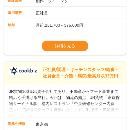
施設形態
創作・ダイニング
ーの間で人気が急上昇しています。一時的なブームにとどま
らず、テニスコートがピックルボールコートに改装されるな
雇用形態
正社員
ど、幅広い層のプレイヤーが楽しんでいるスポーツです。私
たちと一緒に、新しいスタートを切りませんか？あなたのご
給与
月給:251,700～375,000円
応募を心よりお待ちしております！
※経験・スキルなどを考慮のうえ決定します
▼給与改定（年1回)
詳細を見る
▼決算賞与（年1回)
【手当】
正社員/調理・キッチンスタッフ/給食・
▼残業手当（固定残業見合手当43,613円～／
社員食堂・介護・病院/最高月収33万円
残業見合30時間を超えた分は別途支給）
▼法定休出手当
JR貨物100％出資子会社であり、不動産からフード事業まで
▼深夜勤務手当（22:00〜25%UP）
幅広く手掛ける当社。今回は、物流の拠点、JR貨物「東京貨
▼交通費支給（上限月10万円)
物ターミナル駅」構内レストラン『中央研修センター内食
堂』にて調理スタッフを募集いたします。利用率・満足度の
高いお店づくりを目指して、一緒に盛り上げていきましょ
う！＜まずは調理スタッフとして＞入社後、あなたには調理
勤務先情報
東京都
スタッフとして、社員向けメニューの調理をお任せしていき