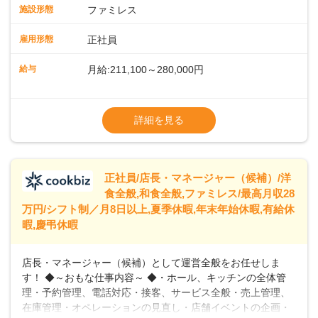
スタッフの働きやすさをサポートしています。配膳ロボット
施設形態
ファミレス
のおかげで、配膳以外の業務に集中でき、なんと片付け時間
や歩行数が約40%も削減されました！また、配膳ロボットに
雇用形態
正社員
加え、働きやすさとお客様の満足度向上を目指し、さまざま
なDX（デジタルトランスフォーメーション）の取り組みを進
給与
月給:211,100～280,000円
めています。 ◆～ライフステージに合った柔軟な働き方～ ◆
出産や育児を経て再就職を目指す世代を全力でサポートして
※試用期間2ヶ月（期間中、給与変更なし）
います。私たちは、多様な働き方を提供し、ライフステージ
※残業代全額支給
詳細を見る
に合わせた柔軟な勤務時間や働きやすい環境を整えていま
※経験に応じて応相談①ナショナル社員：月
す。経験を活かしながら、無理なく新たなキャリアをスター
給245,800円～②エリア社員 ：月給
トできるよう、充実した研修制度やフォロー体制を整備して
います。
正社員/店長・マネージャー（候補）/洋
食全般,和食全般,ファミレス/最高月収28
万円/シフト制／月8日以上,夏季休暇,年末年始休暇,有給休
暇,慶弔休暇
店長・マネージャー（候補）として運営全般をお任せしま
す！ ◆～おもな仕事内容～ ◆・ホール、キッチンの全体管
理・予約管理、電話対応・接客、サービス全般・売上管理、
在庫管理・オペレーションの見直し・店舗イベントの企画・