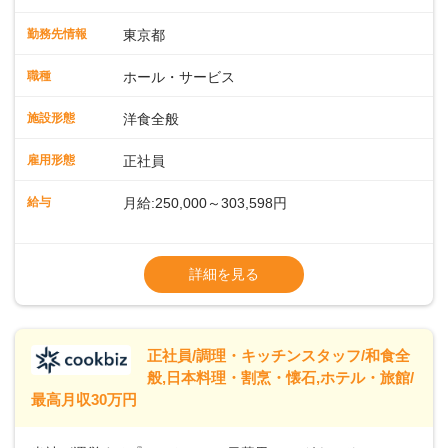
会場での料飲サービスをお任せします。ゲストのアテンド
や、メニュー説明、オーダーや料理のご提供ほか、予約対応
勤務先情報
東京都
やセッティング、片付けなどもお願いします。レストラン全
体を把握し、あなたの真心こもるおもてなしでゲストを笑顔
職種
ホール・サービス
にしていきましょう。レストランやバンケットでのサービス
経験のある方はもちろん、ホテル経験がない方も歓迎。飲食
施設形態
洋食全般
店やカフェ、ファミレスなどでの接客を経験された方も活躍
中です。◇◇クラシカルモダンなホテル◇◇新宿・東京駅ま
雇用形態
正社員
で20分圏内と便利な好ロケーション。ビジネスやレジャーな
どのご利用が多数。18タイプのバンケットルームほか、朝食
給与
月給:250,000～303,598円
からディナーまでお楽しみいただけるオールデイダイニング
「SERIO（セリオ）」、四季折々の味覚を楽しめる和食「割
◎昇給／年1回
烹みなと」などがあります。 ◆POINT◇◇ワークライフバラ
◎賞与／年2回（年2か月分支給）
詳細を見る
ンスがとりやすい♪育休産休、介護休暇などの制度も整ってお
※現在の給与・経験・スキルを考慮します
り、ライフステージが変わっても働きやすい環境です。年間
休日118～121日。長期休暇の取得も推奨しているほか、バー
スデー休暇や永年勤続休暇などの制度もあります。
正社員/調理・キッチンスタッフ/和食全
般,日本料理・割烹・懐石,ホテル・旅館/
最高月収30万円