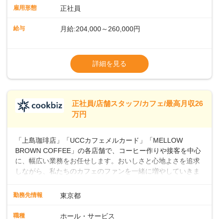
業務に馴染める環境です。「カフェの接客は初めて」という
雇用形態
正社員
方も安心してスタートを♪ ■店長を目指しませんか？店舗スタ
ッフとして経験を積んだ後、店長を目指してみませんか。売
給与
月給:204,000～260,000円
上・シフト・在庫管理やスタッフ育成といった店舗運営をお
任せします。実際に多くの社員がキャリアアップしています
※上記は西日本エリアのスタート給与となり
よ♪あなたも、無理なくステップアップできる環境で、少しず
ます・東日本エリア：月給21万4000～27万
詳細を見る
つ成長していきませんか？
円
※経験・スキルを考慮の上、決定します。
※別途、残業代および各種手当あり
※試用期間なし
正社員/店舗スタッフ/カフェ/最高月収26
■店長職： ・西日本／月給26万7500円
万円
～ ・東日本／月給28万900円～
■年収例・一般職：年収300万円／月給20.4
「上島珈琲店」「UCCカフェメルカード」「MELLOW
万円＋賞与(年3回)・店長職：年収410万円／
BROWN COFFEE」の各店舗で、コーヒー作りや接客を中心
に、幅広い業務をお任せします。おいしさと心地よさを追求
しながら、私たちのカフェのファンを一緒に増やしていきま
せんか？ 【具体的な業務内容】 コーヒーの抽出や各種ドリン
クの作成お客様のご案内、レジ対応軽食メニューの調理店内
勤務先情報
東京都
の清掃コーヒー豆の販売など ■未経験スタートも安心 ◎サポ
ート体制充実コーヒーの知識から接客マナーまで、先輩スタ
職種
ホール・サービス