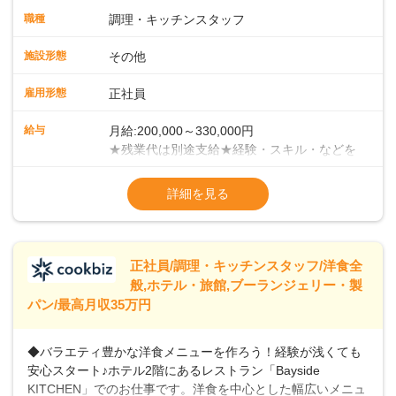
ます。まずは当店の仕事の流れ・お店のルールを把握してく
職種
調理・キッチンスタッフ
ださい。少しずつ業務に慣れていただければと考えていま
す。 ■チームワークがカギ！当店での調理方法は、給食等の
施設形態
その他
ようにチームで一度に大人数分の調理を手がけていく集団調
理です。メイン・副菜担当、揚げ物担当、ご飯担当、盛り付
雇用形態
正社員
け担当などがあり、各担当部と協力しての業務になります。
＜徐々にマネジメントも学んでください＞業務に慣れてきた
給与
月給:200,000～330,000円
ら、徐々にマネジメント業務をお任せしていきます。パート
★残業代は別途支給★経験・スキル・などを
スタッフのシフト管理やメニュー開発など、店舗運営に携わ
考慮のうえ、決定いたします★賞与年2回
ることになりますので、お店を作っていく面白さを味わえま
（2023年度実績：3.8ヶ月分支給）★昇給年
詳細を見る
すよ！＜将来はキャリアアップも＞まずは、1年間での一人立
1回（55歳まで）＜年収例＞年収380万円／
ちを目指してください。その後は、意欲・能力次第で本社事
入社5年／40歳年収400万円／入社3年／48歳
業部での役職や、その他マネジメント職へのステップアップ
年収460万円／入社7年／51歳
も可能です。
※試用期間3ヶ月あり（給与・待遇変動な
正社員/調理・キッチンスタッフ/洋食全
般,ホテル・旅館,ブーランジェリー・製
パン/最高月収35万円
◆バラエティ豊かな洋食メニューを作ろう！経験が浅くても
安心スタート♪ホテル2階にあるレストラン「Bayside
KITCHEN」でのお仕事です。洋食を中心とした幅広いメニュ