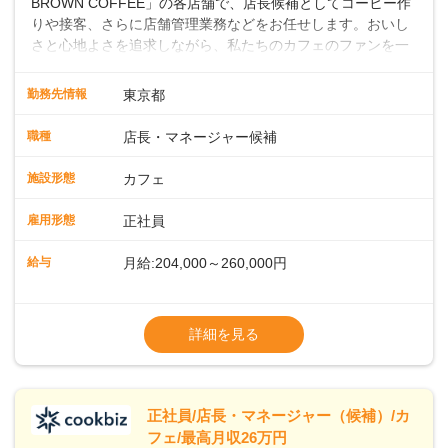
BROWN COFFEE」の各店舗で、店長候補としてコーヒー作
りや接客、さらに店舗管理業務などをお任せします。おいし
さと心地よさを追求しながら、私たちのカフェのファンを一
緒に増やしていきませんか？ 【具体的な業務内容】 コーヒー
の抽出や各種ドリンクの作成お客様のご案内、レジ対応軽食
勤務先情報
東京都
メニューの調理店内の清掃コーヒー豆の販売など ■未経験ス
タートも安心 ◎サポート体制充実コーヒーの知識から接客マ
職種
店長・マネージャー候補
ナーまで、先輩スタッフが丁寧に教えます。スタッフは20代
から40代まで幅広い年齢層が活躍しており、チームワークも
施設形態
カフェ
抜群です。基本マニュアルやトレーニング研修がしっかりあ
るので、スムーズに業務に馴染める環境です。「カフェの接
雇用形態
正社員
客は初めて」という方も安心してスタートを♪ ■ゆくゆくは店
長として活躍を！接客業務になれたら、売上・シフト・在庫
給与
月給:204,000～260,000円
管理やスタッフ育成といった管理業務もお任せしていきま
す。「店舗のマネジメントなんて難しそう…」そんな心配は
※上記は西日本エリアのスタート給与となり
一切無用♪一つひとつをしっかり伝えていきますので、無理の
ます・東日本エリア：月給21万4000～27万
詳細を見る
ないペースで覚えていきましょう！さらにマネージャーへの
円
ステップアップもあり！長期のキャリア形成をしっかり支援
※経験・スキルを考慮の上、決定します。
します。
※別途、残業代および各種手当あり
※試用期間なし
正社員/店長・マネージャー（候補）/カ
■店長職： ・西日本／月給26万7500円
フェ/最高月収26万円