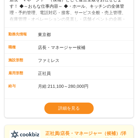
す！ ◆～おもな仕事内容～ ◆・ホール、キッチンの全体管
理・予約管理、電話対応・接客、サービス全般・売上管理、
在庫管理・オペレーションの見直し・店舗イベントの企画・
運営・スタッフの育成やマネジメント、シフト管理 など＼
入社後はスキルに合わせた業務からお任せしますので、徐々
勤務先情報
東京都
に仕事の幅を広げていきましょう／ ◆～働きやすさと満足度
向上を目指すDX推進～ ◆すかいらーくのレストランでは、
職種
店長・マネージャー候補
配膳ロボットが導入され、重たい食器を運ぶ負担を軽減し、
スタッフの働きやすさをサポートしています。配膳ロボット
施設形態
ファミレス
のおかげで、配膳以外の業務に集中でき、なんと片付け時間
や歩行数が約40%も削減されました！また、配膳ロボットに
雇用形態
正社員
加え、働きやすさとお客様の満足度向上を目指し、さまざま
なDX（デジタルトランスフォーメーション）の取り組みを進
給与
月給:211,100～280,000円
めています。 ◆～ライフステージに合った柔軟な働き方～ ◆
出産や育児を経て再就職を目指す世代を全力でサポートして
※試用期間2ヶ月（期間中、給与変更なし）
います。私たちは、多様な働き方を提供し、ライフステージ
※残業代全額支給
詳細を見る
に合わせた柔軟な勤務時間や働きやすい環境を整えていま
※経験に応じて応相談①ナショナル社員：月
す。経験を活かしながら、無理なく新たなキャリアをスター
給245,800円～②エリア社員 ：月給
トできるよう、充実した研修制度やフォロー体制を整備して
います。
正社員/店長・マネージャー（候補）/洋