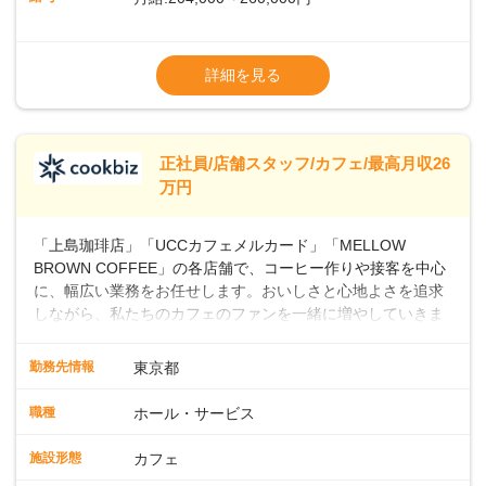
上・シフト・在庫管理やスタッフ育成といった店舗運営をお
任せします。実際に多くの社員がキャリアアップしています
※上記は西日本エリアのスタート給与となり
よ♪あなたも、無理なくステップアップできる環境で、少しず
ます・東日本エリア：月給21万4000～27万
詳細を見る
つ成長していきませんか？
円
※経験・スキルを考慮の上、決定します。
※別途、残業代および各種手当あり
※試用期間なし
正社員/店舗スタッフ/カフェ/最高月収26
■店長職： ・西日本／月給26万7500円
万円
～ ・東日本／月給28万900円～
■年収例・一般職：年収300万円／月給20.4
「上島珈琲店」「UCCカフェメルカード」「MELLOW
万円＋賞与(年3回)・店長職：年収410万円／
BROWN COFFEE」の各店舗で、コーヒー作りや接客を中心
に、幅広い業務をお任せします。おいしさと心地よさを追求
しながら、私たちのカフェのファンを一緒に増やしていきま
せんか？ 【具体的な業務内容】 コーヒーの抽出や各種ドリン
クの作成お客様のご案内、レジ対応軽食メニューの調理店内
勤務先情報
東京都
の清掃コーヒー豆の販売など ■未経験スタートも安心 ◎サポ
ート体制充実コーヒーの知識から接客マナーまで、先輩スタ
職種
ホール・サービス
ッフが丁寧に教えます。スタッフは20代から40代まで幅広い
年齢層が活躍しており、チームワークも抜群です。基本マニ
施設形態
カフェ
ュアルやトレーニング研修がしっかりあるので、スムーズに