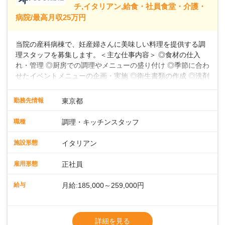
39,600円～43,598円分）を含みます。超過
チ,イタリアン,給食・社員食堂・介護・
病院/最高月収25万円
当院の産科病棟で、妊産婦さんに美味しい料理を提供する調
理スタッフを募集します。＜主な仕事内容＞ ◎食材の仕入
れ・管理 ◎厨房での調理やメニューの盛り付け ◎季節に合わ
せたイベントメニューの企画・実施 ◎衛生書類の作成 ◎洗剤
や消耗品の備品発注、衛生点検 ◎食数の管理 ◎パートスタッ
フの指導 など★フレンチ・和・洋・中・イタリアンなど、
勤務先情報
東京都
様々な料理に挑戦できる環境お任せする業務は、食材の仕入
れ・管理から、厨房での調理やメニューの盛り付け、さらに
職種
調理・キッチンスタッフ
季節に合わせたイベントメニューの企画まで多岐にわたりま
す。フレンチのコース料理から和・洋・中・イタリアンま
施設形態
イタリアン
で、幅広い料理に挑戦できる環境です。衛生書類の作成や備
品発注、食数管理も担当していただきます。各時間帯スタッ
雇用形態
正社員
フ2～4名体制で、安心して働けます。パートスタッフの指導
や育成業務もあるため、スキルアップを目指せます。お産前
給与
月給:185,000～259,000円
後の食事を通して、妊産婦さんに特別な時間を提供しましょ
う。
※残業代別途全額支給
※試用期間3か月間（期間中、給与待遇変更
詳細を見る