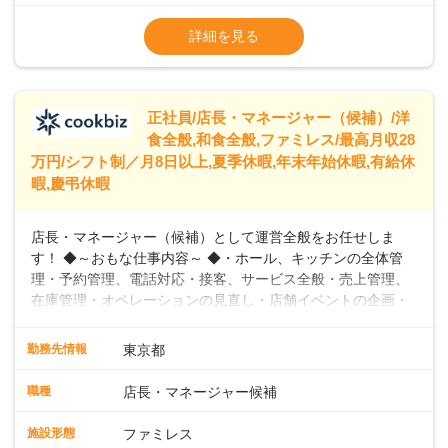
※試用期間2ヶ月（期間中、給与変更なし）
います。私たちは、多様な働き方を提供し、ライフステージ
※残業代全額支給
詳細を見る
に合わせた柔軟な勤務時間や働きやすい環境を整えていま
※経験に応じて応相談①ナショナル社員：月
す。経験を活かしながら、無理なく新たなキャリアをスター
給245,800円～②エリア社員 ：月給
トできるよう、充実した研修制度やフォロー体制を整備して
います。
正社員/店長・マネージャー（候補）/洋
食全般,和食全般,ファミレス/最高月収28
万円/シフト制／月8日以上,夏季休暇,年末年始休暇,有給休
暇,慶弔休暇
店長・マネージャー（候補）として運営全般をお任せしま
す！ ◆～おもな仕事内容～ ◆・ホール、キッチンの全体管
理・予約管理、電話対応・接客、サービス全般・売上管理、
在庫管理・オペレーションの見直し・店舗イベントの企画・
運営・スタッフの育成やマネジメント、シフト管理 など＼
入社後はスキルに合わせた業務からお任せしますので、徐々
勤務先情報
東京都
に仕事の幅を広げていきましょう／ ◆～働きやすさと満足度
向上を目指すDX推進～ ◆すかいらーくのレストランでは、
職種
店長・マネージャー候補
配膳ロボットが導入され、重たい食器を運ぶ負担を軽減し、
スタッフの働きやすさをサポートしています。配膳ロボット
施設形態
ファミレス
のおかげで、配膳以外の業務に集中でき、なんと片付け時間