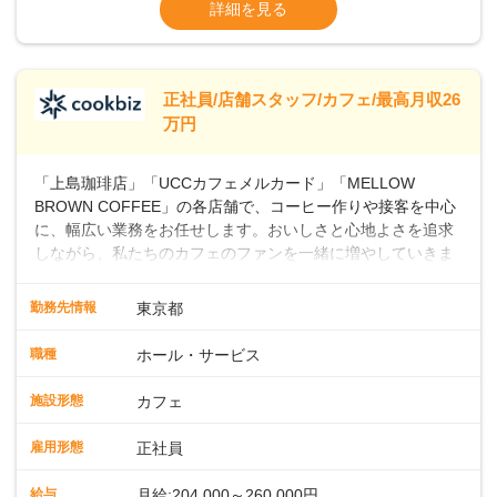
ます・東日本エリア：月給21万4000～27万
詳細を見る
つ成長していきませんか？
円
※経験・スキルを考慮の上、決定します。
※別途、残業代および各種手当あり
※試用期間なし
正社員/店舗スタッフ/カフェ/最高月収26
■店長職： ・西日本／月給26万7500円
万円
～ ・東日本／月給28万900円～
■年収例・一般職：年収300万円／月給20.4
「上島珈琲店」「UCCカフェメルカード」「MELLOW
万円＋賞与(年3回)・店長職：年収410万円／
BROWN COFFEE」の各店舗で、コーヒー作りや接客を中心
に、幅広い業務をお任せします。おいしさと心地よさを追求
しながら、私たちのカフェのファンを一緒に増やしていきま
せんか？ 【具体的な業務内容】 コーヒーの抽出や各種ドリン
クの作成お客様のご案内、レジ対応軽食メニューの調理店内
勤務先情報
東京都
の清掃コーヒー豆の販売など ■未経験スタートも安心 ◎サポ
ート体制充実コーヒーの知識から接客マナーまで、先輩スタ
職種
ホール・サービス
ッフが丁寧に教えます。スタッフは20代から40代まで幅広い
年齢層が活躍しており、チームワークも抜群です。基本マニ
施設形態
カフェ
ュアルやトレーニング研修がしっかりあるので、スムーズに
業務に馴染める環境です。「カフェの接客は初めて」という
雇用形態
正社員
方も安心してスタートを♪ ■店長を目指しませんか？店舗スタ
ッフとして経験を積んだ後、店長を目指してみませんか。売
給与
月給:204,000～260,000円