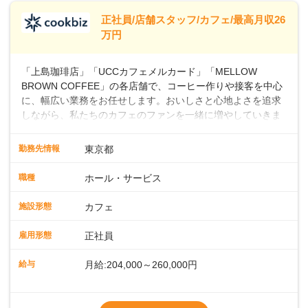
※別途、残業代および各種手当あり
※試用期間なし
正社員/店舗スタッフ/カフェ/最高月収26
■店長職： ・西日本／月給26万7500円
万円
～ ・東日本／月給28万900円～
■年収例・一般職：年収300万円／月給20.4
「上島珈琲店」「UCCカフェメルカード」「MELLOW
万円＋賞与(年3回)・店長職：年収410万円／
BROWN COFFEE」の各店舗で、コーヒー作りや接客を中心
に、幅広い業務をお任せします。おいしさと心地よさを追求
しながら、私たちのカフェのファンを一緒に増やしていきま
せんか？ 【具体的な業務内容】 コーヒーの抽出や各種ドリン
クの作成お客様のご案内、レジ対応軽食メニューの調理店内
勤務先情報
東京都
の清掃コーヒー豆の販売など ■未経験スタートも安心 ◎サポ
ート体制充実コーヒーの知識から接客マナーまで、先輩スタ
職種
ホール・サービス
ッフが丁寧に教えます。スタッフは20代から40代まで幅広い
年齢層が活躍しており、チームワークも抜群です。基本マニ
施設形態
カフェ
ュアルやトレーニング研修がしっかりあるので、スムーズに
業務に馴染める環境です。「カフェの接客は初めて」という
雇用形態
正社員
方も安心してスタートを♪ ■店長を目指しませんか？店舗スタ
ッフとして経験を積んだ後、店長を目指してみませんか。売
給与
月給:204,000～260,000円
上・シフト・在庫管理やスタッフ育成といった店舗運営をお
任せします。実際に多くの社員がキャリアアップしています
※上記は西日本エリアのスタート給与となり
よ♪あなたも、無理なくステップアップできる環境で、少しず