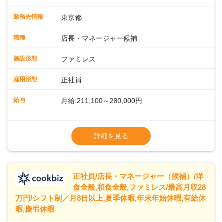
運営・スタッフの育成やマネジメント、シフト管理 など＼
入社後はスキルに合わせた業務からお任せしますので、徐々
勤務先情報
東京都
に仕事の幅を広げていきましょう／ ◆～働きやすさと満足度
向上を目指すDX推進～ ◆すかいらーくのレストランでは、
職種
店長・マネージャー候補
配膳ロボットが導入され、重たい食器を運ぶ負担を軽減し、
スタッフの働きやすさをサポートしています。配膳ロボット
施設形態
ファミレス
のおかげで、配膳以外の業務に集中でき、なんと片付け時間
や歩行数が約40%も削減されました！また、配膳ロボットに
雇用形態
正社員
加え、働きやすさとお客様の満足度向上を目指し、さまざま
なDX（デジタルトランスフォーメーション）の取り組みを進
給与
月給:211,100～280,000円
めています。 ◆～ライフステージに合った柔軟な働き方～ ◆
出産や育児を経て再就職を目指す世代を全力でサポートして
※試用期間2ヶ月（期間中、給与変更なし）
います。私たちは、多様な働き方を提供し、ライフステージ
※残業代全額支給
詳細を見る
に合わせた柔軟な勤務時間や働きやすい環境を整えていま
※経験に応じて応相談①ナショナル社員：月
す。経験を活かしながら、無理なく新たなキャリアをスター
給245,800円～②エリア社員 ：月給
トできるよう、充実した研修制度やフォロー体制を整備して
います。
正社員/店長・マネージャー（候補）/洋
食全般,和食全般,ファミレス/最高月収28
万円/シフト制／月8日以上,夏季休暇,年末年始休暇,有給休
暇,慶弔休暇