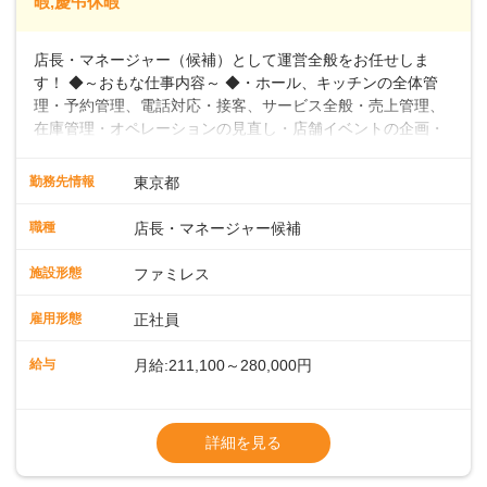
暇,慶弔休暇
店長・マネージャー（候補）として運営全般をお任せしま
す！ ◆～おもな仕事内容～ ◆・ホール、キッチンの全体管
理・予約管理、電話対応・接客、サービス全般・売上管理、
在庫管理・オペレーションの見直し・店舗イベントの企画・
運営・スタッフの育成やマネジメント、シフト管理 など＼
入社後はスキルに合わせた業務からお任せしますので、徐々
勤務先情報
東京都
に仕事の幅を広げていきましょう／ ◆～働きやすさと満足度
向上を目指すDX推進～ ◆すかいらーくのレストランでは、
職種
店長・マネージャー候補
配膳ロボットが導入され、重たい食器を運ぶ負担を軽減し、
スタッフの働きやすさをサポートしています。配膳ロボット
施設形態
ファミレス
のおかげで、配膳以外の業務に集中でき、なんと片付け時間
や歩行数が約40%も削減されました！また、配膳ロボットに
雇用形態
正社員
加え、働きやすさとお客様の満足度向上を目指し、さまざま
なDX（デジタルトランスフォーメーション）の取り組みを進
給与
月給:211,100～280,000円
めています。 ◆～ライフステージに合った柔軟な働き方～ ◆
出産や育児を経て再就職を目指す世代を全力でサポートして
※試用期間2ヶ月（期間中、給与変更なし）
います。私たちは、多様な働き方を提供し、ライフステージ
※残業代全額支給
詳細を見る
に合わせた柔軟な勤務時間や働きやすい環境を整えていま
※経験に応じて応相談①ナショナル社員：月
す。経験を活かしながら、無理なく新たなキャリアをスター
給245,800円～②エリア社員 ：月給