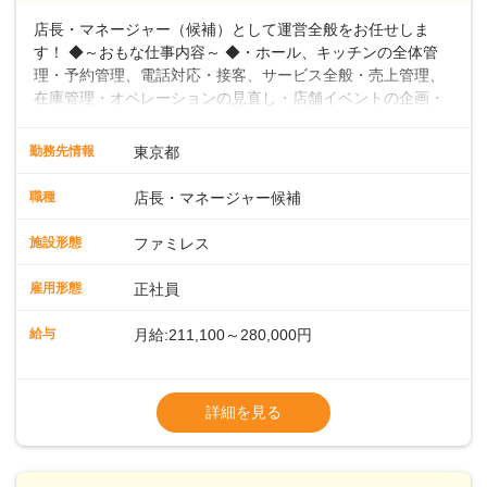
店長・マネージャー（候補）として運営全般をお任せしま
す！ ◆～おもな仕事内容～ ◆・ホール、キッチンの全体管
理・予約管理、電話対応・接客、サービス全般・売上管理、
在庫管理・オペレーションの見直し・店舗イベントの企画・
運営・スタッフの育成やマネジメント、シフト管理 など＼
入社後はスキルに合わせた業務からお任せしますので、徐々
勤務先情報
東京都
に仕事の幅を広げていきましょう／ ◆～働きやすさと満足度
向上を目指すDX推進～ ◆すかいらーくのレストランでは、
職種
店長・マネージャー候補
配膳ロボットが導入され、重たい食器を運ぶ負担を軽減し、
スタッフの働きやすさをサポートしています。配膳ロボット
施設形態
ファミレス
のおかげで、配膳以外の業務に集中でき、なんと片付け時間
や歩行数が約40%も削減されました！また、配膳ロボットに
雇用形態
正社員
加え、働きやすさとお客様の満足度向上を目指し、さまざま
なDX（デジタルトランスフォーメーション）の取り組みを進
給与
月給:211,100～280,000円
めています。 ◆～ライフステージに合った柔軟な働き方～ ◆
出産や育児を経て再就職を目指す世代を全力でサポートして
※試用期間2ヶ月（期間中、給与変更なし）
います。私たちは、多様な働き方を提供し、ライフステージ
※残業代全額支給
詳細を見る
に合わせた柔軟な勤務時間や働きやすい環境を整えていま
※経験に応じて応相談①ナショナル社員：月
す。経験を活かしながら、無理なく新たなキャリアをスター
給245,800円～②エリア社員 ：月給
トできるよう、充実した研修制度やフォロー体制を整備して
います。