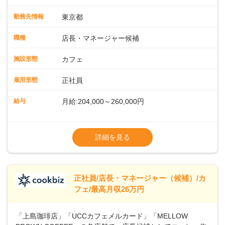
緒に増やしていきませんか？ 【具体的な業務内容】 コーヒー
の抽出や各種ドリンクの作成お客様のご案内、レジ対応軽食
勤務先情報
東京都
メニューの調理店内の清掃コーヒー豆の販売など ■未経験ス
タートも安心 ◎サポート体制充実コーヒーの知識から接客マ
職種
店長・マネージャー候補
ナーまで、先輩スタッフが丁寧に教えます。スタッフは20代
から40代まで幅広い年齢層が活躍しており、チームワークも
施設形態
カフェ
抜群です。基本マニュアルやトレーニング研修がしっかりあ
るので、スムーズに業務に馴染める環境です。「カフェの接
雇用形態
正社員
客は初めて」という方も安心してスタートを♪ ■ゆくゆくは店
長として活躍を！接客業務になれたら、売上・シフト・在庫
給与
月給:204,000～260,000円
管理やスタッフ育成といった管理業務もお任せしていきま
す。「店舗のマネジメントなんて難しそう…」そんな心配は
※上記は西日本エリアのスタート給与となり
一切無用♪一つひとつをしっかり伝えていきますので、無理の
ます・東日本エリア：月給21万4000～27万
詳細を見る
ないペースで覚えていきましょう！さらにマネージャーへの
円
ステップアップもあり！長期のキャリア形成をしっかり支援
※経験・スキルを考慮の上、決定します。
します。
※別途、残業代および各種手当あり
※試用期間なし
正社員/店長・マネージャー（候補）/カ
■店長職： ・西日本／月給26万7500円
フェ/最高月収26万円
～ ・東日本／月給28万900円～
■年収例・一般職：年収300万円／月給20.4
「上島珈琲店」「UCCカフェメルカード」「MELLOW
万円＋賞与(年3回)・店長職：年収410万円／