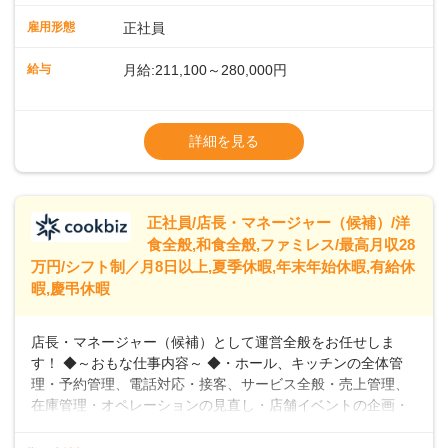
や歩行数が約40%も削減されました！また、配膳ロボットに
雇用形態
正社員
加え、働きやすさとお客様の満足度向上を目指し、さまざま
なDX（デジタルトランスフォーメーション）の取り組みを進
給与
月給:211,100～280,000円
めています。 ◆～ライフステージに合った柔軟な働き方～ ◆
出産や育児を経て再就職を目指す世代を全力でサポートして
※試用期間2ヶ月（期間中、給与変更なし）
います。私たちは、多様な働き方を提供し、ライフステージ
※残業代全額支給
詳細を見る
に合わせた柔軟な勤務時間や働きやすい環境を整えていま
※経験に応じて応相談①ナショナル社員：月
す。経験を活かしながら、無理なく新たなキャリアをスター
給245,800円～②エリア社員 ：月給
トできるよう、充実した研修制度やフォロー体制を整備して
います。
正社員/店長・マネージャー（候補）/洋
食全般,和食全般,ファミレス/最高月収28
万円/シフト制／月8日以上,夏季休暇,年末年始休暇,有給休
暇,慶弔休暇
店長・マネージャー（候補）として運営全般をお任せしま
す！ ◆～おもな仕事内容～ ◆・ホール、キッチンの全体管
理・予約管理、電話対応・接客、サービス全般・売上管理、
在庫管理・オペレーションの見直し・店舗イベントの企画・
運営・スタッフの育成やマネジメント、シフト管理 など＼
入社後はスキルに合わせた業務からお任せしますので、徐々