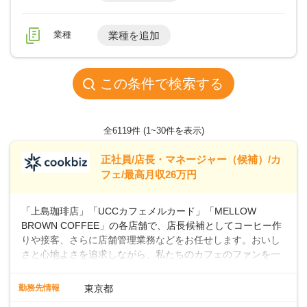
業種
業種を追加
この条件で検索する
全6119件
(1~30件を表示)
正社員/店長・マネージャー（候補）/カ
フェ/最高月収26万円
「上島珈琲店」「UCCカフェメルカード」「MELLOW
BROWN COFFEE」の各店舗で、店長候補としてコーヒー作
りや接客、さらに店舗管理業務などをお任せします。おいし
さと心地よさを追求しながら、私たちのカフェのファンを一
緒に増やしていきませんか？ 【具体的な業務内容】 コーヒー
の抽出や各種ドリンクの作成お客様のご案内、レジ対応軽食
勤務先情報
東京都
メニューの調理店内の清掃コーヒー豆の販売など ■未経験ス