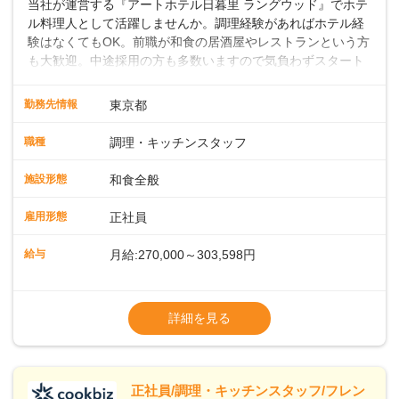
当社が運営する『アートホテル日暮里 ラングウッド』でホテ
ル料理人として活躍しませんか。調理経験があればホテル経
験はなくてもOK。前職が和食の居酒屋やレストランという方
も大歓迎。中途採用の方も多数いますので気負わずスタート
できます。地域に根差したフルサービスホテルなら仕事の幅
も深さもグッと広がりますよ。 ◎仕事内容ホテル内のレスト
勤務先情報
東京都
ランや宴会場での和食調理をお願いします。焼き物や煮物の
調理、盛り付け、刺身の切り出しのほか、料理長の下で和食
職種
調理・キッチンスタッフ
調理や仕込みの状況管理などの調理にかかる全般をお任せし
ます。スキルや経験に応じて発注業務やアルバイトスタッフ
施設形態
和食全般
の指導もお願いします。◇◇クラシカルモダンなホテル◇◇
新宿・東京駅まで20分圏内と便利な好ロケーション。ビジネ
雇用形態
正社員
スやレジャーなどのご利用が多く、18タイプのバンケットル
ームほか、朝食からディナーまでお楽しみいただけるオール
給与
月給:270,000～303,598円
デイダイニング「SERIO（セリオ）」、四季折々の味覚を楽
しめる和食「割烹みなと」などがあります。 ◆POINT◇◇
◎昇給／年1回
◎ワークライフバランスがとりやすい♪年間休日118～121
◎賞与／年2回（年2か月分支給）
詳細を見る
日。長期休暇の取得も推奨しているほか、バースデー休暇や
※経験・能力および年齢・前職給与を考慮し
永年勤続休暇などの制度もあります。 ◎奨学金返還支援制度
て優遇いたします
従業員の声を元に、2023年11月よりスタート。毎月最大1.5
※試用期間3ヶ月（同条件）
万円、最長10年間として、当社が直接返済を行います。
※給与には固定残業代（月22時間分、
正社員/調理・キッチンスタッフ/フレン