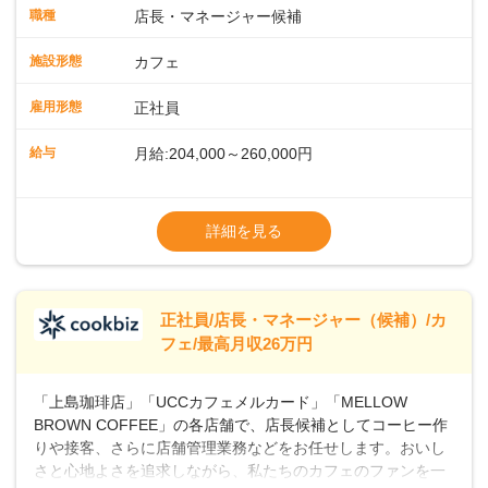
タートも安心 ◎サポート体制充実コーヒーの知識から接客マ
職種
店長・マネージャー候補
ナーまで、先輩スタッフが丁寧に教えます。スタッフは20代
から40代まで幅広い年齢層が活躍しており、チームワークも
施設形態
カフェ
抜群です。基本マニュアルやトレーニング研修がしっかりあ
るので、スムーズに業務に馴染める環境です。「カフェの接
雇用形態
正社員
客は初めて」という方も安心してスタートを♪ ■ゆくゆくは店
長として活躍を！接客業務になれたら、売上・シフト・在庫
給与
月給:204,000～260,000円
管理やスタッフ育成といった管理業務もお任せしていきま
す。「店舗のマネジメントなんて難しそう…」そんな心配は
※上記は西日本エリアのスタート給与となり
一切無用♪一つひとつをしっかり伝えていきますので、無理の
ます・東日本エリア：月給21万4000～27万
詳細を見る
ないペースで覚えていきましょう！さらにマネージャーへの
円
ステップアップもあり！長期のキャリア形成をしっかり支援
※経験・スキルを考慮の上、決定します。
します。
※別途、残業代および各種手当あり
※試用期間なし
正社員/店長・マネージャー（候補）/カ
■店長職： ・西日本／月給26万7500円
フェ/最高月収26万円
～ ・東日本／月給28万900円～
■年収例・一般職：年収300万円／月給20.4
「上島珈琲店」「UCCカフェメルカード」「MELLOW
万円＋賞与(年3回)・店長職：年収410万円／
BROWN COFFEE」の各店舗で、店長候補としてコーヒー作
りや接客、さらに店舗管理業務などをお任せします。おいし
さと心地よさを追求しながら、私たちのカフェのファンを一