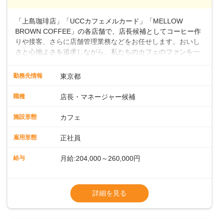
～ ・東日本／月給28万900円～
■年収例・一般職：年収300万円／月給20.4
「上島珈琲店」「UCCカフェメルカード」「MELLOW
万円＋賞与(年3回)・店長職：年収410万円／
BROWN COFFEE」の各店舗で、店長候補としてコーヒー作
りや接客、さらに店舗管理業務などをお任せします。おいし
さと心地よさを追求しながら、私たちのカフェのファンを一
緒に増やしていきませんか？ 【具体的な業務内容】 コーヒー
の抽出や各種ドリンクの作成お客様のご案内、レジ対応軽食
勤務先情報
東京都
メニューの調理店内の清掃コーヒー豆の販売など ■未経験ス
タートも安心 ◎サポート体制充実コーヒーの知識から接客マ
職種
店長・マネージャー候補
ナーまで、先輩スタッフが丁寧に教えます。スタッフは20代
から40代まで幅広い年齢層が活躍しており、チームワークも
施設形態
カフェ
抜群です。基本マニュアルやトレーニング研修がしっかりあ
るので、スムーズに業務に馴染める環境です。「カフェの接
雇用形態
正社員
客は初めて」という方も安心してスタートを♪ ■ゆくゆくは店
長として活躍を！接客業務になれたら、売上・シフト・在庫
給与
月給:204,000～260,000円
管理やスタッフ育成といった管理業務もお任せしていきま
す。「店舗のマネジメントなんて難しそう…」そんな心配は
※上記は西日本エリアのスタート給与となり
一切無用♪一つひとつをしっかり伝えていきますので、無理の
ます・東日本エリア：月給21万4000～27万
詳細を見る
ないペースで覚えていきましょう！さらにマネージャーへの
円
ステップアップもあり！長期のキャリア形成をしっかり支援
※経験・スキルを考慮の上、決定します。
します。