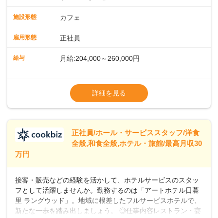
ッフが丁寧に教えます。スタッフは20代から40代まで幅広い
年齢層が活躍しており、チームワークも抜群です。基本マニ
施設形態
カフェ
ュアルやトレーニング研修がしっかりあるので、スムーズに
業務に馴染める環境です。「カフェの接客は初めて」という
雇用形態
正社員
方も安心してスタートを♪ ■店長を目指しませんか？店舗スタ
ッフとして経験を積んだ後、店長を目指してみませんか。売
給与
月給:204,000～260,000円
上・シフト・在庫管理やスタッフ育成といった店舗運営をお
任せします。実際に多くの社員がキャリアアップしています
※上記は西日本エリアのスタート給与となり
よ♪あなたも、無理なくステップアップできる環境で、少しず
ます・東日本エリア：月給21万4000～27万
詳細を見る
つ成長していきませんか？
円
※経験・スキルを考慮の上、決定します。
※別途、残業代および各種手当あり
※試用期間なし
正社員/ホール・サービススタッフ/洋食
■店長職： ・西日本／月給26万7500円
全般,和食全般,ホテル・旅館/最高月収30
～ ・東日本／月給28万900円～
万円
■年収例・一般職：年収300万円／月給20.4
万円＋賞与(年3回)・店長職：年収410万円／
接客・販売などの経験を活かして、ホテルサービスのスタッ
フとして活躍しませんか。勤務するのは「アートホテル日暮
里 ラングウッド」。地域に根差したフルサービスホテルで、
新たな一歩を踏み出しましょう。 ◎仕事内容レストラン・宴