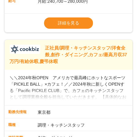
給与
月給:240,700～280,000円
ませんか？あなたのご応募を心よりお待ちしております！
※経験・スキルなどを考慮のうえ決定します
▼給与改定（年1回)
詳細を見る
▼決算賞与（年1回)
【手当】
正社員/調理・キッチンスタッフ/洋食全
▼残業手当（固定残業見合手当43,613円～／
般,創作・ダイニング,カフェ/最高月収37
残業見合30時間を超えた分は別途支給）
万円/有給休暇,慶弔休暇
▼法定休出手当
▼深夜勤務手当（22:00〜25%UP）
＼＼2024年秋OPEN アメリカで最高峰にホットなスポーツ
▼交通費支給（上限月10万円)
「PICKLE BALL」×カフェ！／／2024年秋に新しくOPENす
※第二新卒は月給22万円～
る「Pacific PICKLE CLUB」で、カフェのキッチンスタッフ
として調理業務全般を担当していただきます。 【具体的なお
仕事内容】 ・食材の発注・仕込み・簡単な調理・盛り付け・
清掃などスキルや希望に応じて、新メニューの開発にも積極
勤務先情報
東京都
的に携わっていただけます。オープニングスタッフとして、
新店舗の立ち上げに貢献し、カフェの成功に向けた重要な役
職種
調理・キッチンスタッフ
割を担うチャンスです。 【 PICKLE BALLとは】 現在、全米
で4880万人がプレイしていると言われ、特にビジネスリーダ