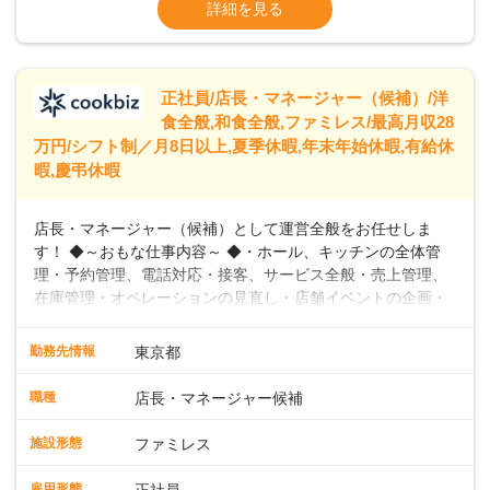
※残業代全額支給
詳細を見る
に合わせた柔軟な勤務時間や働きやすい環境を整えていま
※経験に応じて応相談①ナショナル社員：月
す。経験を活かしながら、無理なく新たなキャリアをスター
給245,800円～②エリア社員 ：月給
トできるよう、充実した研修制度やフォロー体制を整備して
います。
正社員/店長・マネージャー（候補）/洋
食全般,和食全般,ファミレス/最高月収28
万円/シフト制／月8日以上,夏季休暇,年末年始休暇,有給休
暇,慶弔休暇
店長・マネージャー（候補）として運営全般をお任せしま
す！ ◆～おもな仕事内容～ ◆・ホール、キッチンの全体管
理・予約管理、電話対応・接客、サービス全般・売上管理、
在庫管理・オペレーションの見直し・店舗イベントの企画・
運営・スタッフの育成やマネジメント、シフト管理 など＼
入社後はスキルに合わせた業務からお任せしますので、徐々
勤務先情報
東京都
に仕事の幅を広げていきましょう／ ◆～働きやすさと満足度
向上を目指すDX推進～ ◆すかいらーくのレストランでは、
職種
店長・マネージャー候補
配膳ロボットが導入され、重たい食器を運ぶ負担を軽減し、
スタッフの働きやすさをサポートしています。配膳ロボット
施設形態
ファミレス
のおかげで、配膳以外の業務に集中でき、なんと片付け時間
や歩行数が約40%も削減されました！また、配膳ロボットに
雇用形態