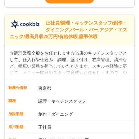
なし）
※経験年数を考慮の上、決定します。＜年収
例＞300万円~420万円 （賞与年3回を含む）
＞＞＞パートスタッフも同時募集中！時給
正社員/調理・キッチンスタッフ/創作・
ダイニング,バール・バー,アジア・エス
ニック/最高月収28万円/有給休暇,慶弔休暇
☆調理業務全般をお任せします☆当店のキッチンスタッフと
して、仕入れや仕込み、調理、盛り付け、在庫管理、清掃な
ど、幅広い業務を担当していただきます。スキルや経験に応
じて、メニュー開発やスタッフ育成もお任せしますので、や
りがいのある環境です。また出店予定が数多くあり、キャリ
アアップのチャンスが豊富に用意されています。 【Dam
勤務先情報
東京都
Brewery Restaurant】 スパイスの匠、米澤文雄シェフ監修の
もと、クラフトビールと共に楽しめるこだわりのフィッシュ
職種
調理・キッチンスタッフ
アンドチップスがシグネチャーメニュー。さらに、地中海、
中東、アジアなどの多国籍エッセンスを取り入れたカジュア
施設形態
創作・ダイニング
ルフードを提供しています。 【自家醸造のクラフトビール】
楽しい・美味しい瞬間をビールでつなぐことをコンセプト
雇用形態
正社員
に、毎日でも飲み飽きしない自家製ビールを日々店内で一か
ら醸造しています。私たちと一緒に、新しいスタートを切り