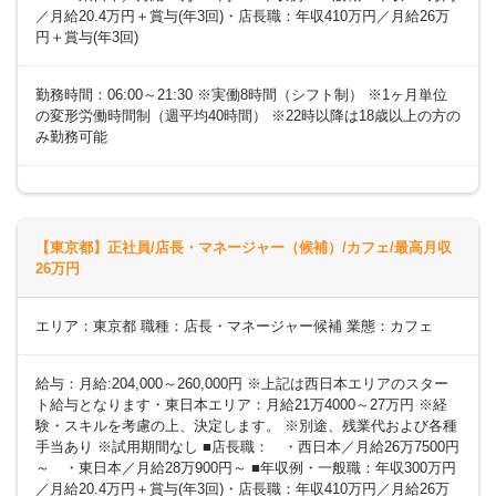
／月給20.4万円＋賞与(年3回)・店長職：年収410万円／月給26万
円＋賞与(年3回)
勤務時間：06:00～21:30 ※実働8時間（シフト制） ※1ヶ月単位
の変形労働時間制（週平均40時間） ※22時以降は18歳以上の方の
み勤務可能
【東京都】正社員/店長・マネージャー（候補）/カフェ/最高月収
26万円
エリア：東京都 職種：店長・マネージャー候補 業態：カフェ
給与：月給:204,000～260,000円 ※上記は西日本エリアのスター
ト給与となります・東日本エリア：月給21万4000～27万円 ※経
験・スキルを考慮の上、決定します。 ※別途、残業代および各種
手当あり ※試用期間なし ■店長職： ・西日本／月給26万7500円
～ ・東日本／月給28万900円～ ■年収例・一般職：年収300万円
／月給20.4万円＋賞与(年3回)・店長職：年収410万円／月給26万