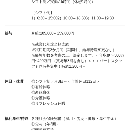
シフト制／実働7.5時間（休憩1時間）
【シフト例】
1）6:30～15:002）10:00～18:303）11:00～19:30
給与
月給:185,000～259,000円
※残業代別途全額支給
※試用期間3か月間（期間中、給与待遇変更なし）
※経験年数を考慮の上、決定します。＜年収例＞300万
円~420万円 （賞与年3回を含む）＞＞＞パートスタッ
休日・休暇
◎シフト制／月8日～＜年間休日112日＞
◎有給休暇
◎産休育休
◎介護休暇
◎リフレッシュ休暇
福利厚生/待遇
各種社会保険完備（雇用・労災・健康・厚生年金）
◎賞与（年3回）
◎交通費支給