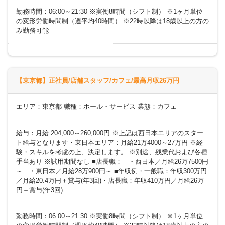
勤務時間：06:00～21:30 ※実働8時間（シフト制） ※1ヶ月単位
の変形労働時間制（週平均40時間） ※22時以降は18歳以上の方の
み勤務可能
【東京都】正社員/店舗スタッフ/カフェ/最高月収26万円
エリア：東京都 職種：ホール・サービス 業態：カフェ
給与：月給:204,000～260,000円 ※上記は西日本エリアのスター
ト給与となります・東日本エリア：月給21万4000～27万円 ※経
験・スキルを考慮の上、決定します。 ※別途、残業代および各種
手当あり ※試用期間なし ■店長職： ・西日本／月給26万7500円
～ ・東日本／月給28万900円～ ■年収例・一般職：年収300万円
／月給20.4万円＋賞与(年3回)・店長職：年収410万円／月給26万
円＋賞与(年3回)
勤務時間：06:00～21:30 ※実働8時間（シフト制） ※1ヶ月単位