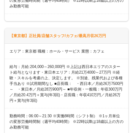
の変形労働時間制（週平均40時間） ※22時以降は18歳以上の方の
み勤務可能
【東京都】正社員/店舗スタッフ/カフェ/最高月収26万円
エリア：東京都 職種：ホール・サービス 業態：カフェ
給与：月給:204,000～260,000円 ※上記は西日本エリアのスター
ト給与となります・東日本エリア：月給21万4000～27万円 ※経
験・スキルを考慮の上、決定します。 ※別途、残業代および各種
手当あり ※試用期間なし ■店長職： ・西日本／月給26万7500円
～ ・東日本／月給28万900円～ ■年収例・一般職：年収300万円
／月給20.4万円＋賞与(年3回)・店長職：年収410万円／月給26万
円＋賞与(年3回)
勤務時間：06:00～21:30 ※実働8時間（シフト制） ※1ヶ月単位
の変形労働時間制（週平均40時間） ※22時以降は18歳以上の方の
み勤務可能