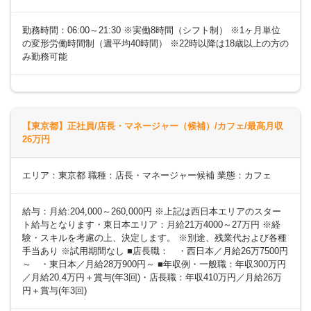
勤務時間：06:00～21:30 ※実働8時間（シフト制） ※1ヶ月単位
の変形労働時間制（週平均40時間） ※22時以降は18歳以上の方の
み勤務可能
【東京都】正社員/店長・マネージャー（候補）/カフェ/最高月収
26万円
エリア：東京都 職種：店長・マネージャー候補 業態：カフェ
給与：月給:204,000～260,000円 ※上記は西日本エリアのスター
ト給与となります・東日本エリア：月給21万4000～27万円 ※経
験・スキルを考慮の上、決定します。 ※別途、残業代および各種
手当あり ※試用期間なし ■店長職： ・西日本／月給26万7500円
～ ・東日本／月給28万900円～ ■年収例・一般職：年収300万円
／月給20.4万円＋賞与(年3回)・店長職：年収410万円／月給26万
円＋賞与(年3回)