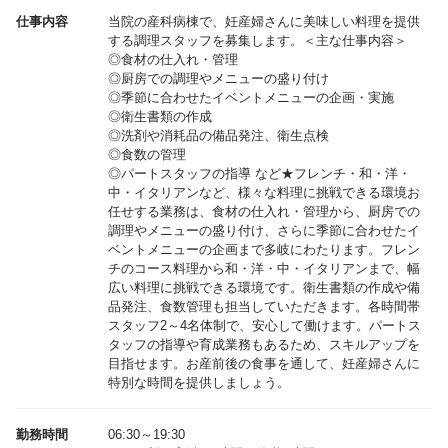
仕事内容
当院の産科病棟で、妊産婦さんに美味しい料理を提供
する調理スタッフを募集します。＜主な仕事内容＞
◎食材の仕入れ・管理
◎厨房での調理やメニューの盛り付け
◎季節に合わせたイベントメニューの企画・実施
◎衛生書類の作成
◎洗剤や消耗品の備品発注、衛生点検
◎食数の管理
◎パートスタッフの指導 など★フレンチ・和・洋・
中・イタリアンなど、様々な料理に挑戦できる環境お
任せする業務は、食材の仕入れ・管理から、厨房での
調理やメニューの盛り付け、さらに季節に合わせたイ
ベントメニューの企画まで多岐にわたります。フレン
チのコース料理から和・洋・中・イタリアンまで、幅
広い料理に挑戦できる環境です。衛生書類の作成や備
品発注、食数管理も担当していただきます。各時間帯
スタッフ2～4名体制で、安心して働けます。パートス
タッフの指導や育成業務もあるため、スキルアップを
目指せます。お産前後の食事を通して、妊産婦さんに
特別な時間を提供しましょう。
勤務時間
06:30～19:30