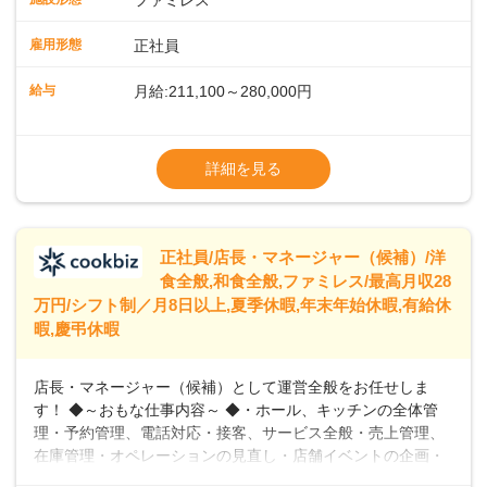
ファミレス
のおかげで、配膳以外の業務に集中でき、なんと片付け時間
や歩行数が約40%も削減されました！また、配膳ロボットに
雇用形態
正社員
加え、働きやすさとお客様の満足度向上を目指し、さまざま
なDX（デジタルトランスフォーメーション）の取り組みを進
給与
月給:211,100～280,000円
めています。 ◆～ライフステージに合った柔軟な働き方～ ◆
出産や育児を経て再就職を目指す世代を全力でサポートして
※試用期間2ヶ月（期間中、給与変更なし）
います。私たちは、多様な働き方を提供し、ライフステージ
※残業代全額支給
詳細を見る
に合わせた柔軟な勤務時間や働きやすい環境を整えていま
※経験に応じて応相談①ナショナル社員：月
す。経験を活かしながら、無理なく新たなキャリアをスター
給245,800円～②エリア社員 ：月給
トできるよう、充実した研修制度やフォロー体制を整備して
います。
正社員/店長・マネージャー（候補）/洋
食全般,和食全般,ファミレス/最高月収28
万円/シフト制／月8日以上,夏季休暇,年末年始休暇,有給休
暇,慶弔休暇
店長・マネージャー（候補）として運営全般をお任せしま
す！ ◆～おもな仕事内容～ ◆・ホール、キッチンの全体管
理・予約管理、電話対応・接客、サービス全般・売上管理、
在庫管理・オペレーションの見直し・店舗イベントの企画・
運営・スタッフの育成やマネジメント、シフト管理 など＼