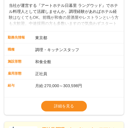
当社が運営する『アートホテル日暮里 ラングウッド』でホテ
ル料理人として活躍しませんか。調理経験があればホテル経
験はなくてもOK。前職が和食の居酒屋やレストランという方
も大歓迎。中途採用の方も多数いますので気負わずスタート
できます。地域に根差したフルサービスホテルなら仕事の幅
も深さもグッと広がりますよ。 ◎仕事内容ホテル内のレスト
勤務先情報
東京都
ランや宴会場での和食調理をお願いします。焼き物や煮物の
調理、盛り付け、刺身の切り出しのほか、料理長の下で和食
職種
調理・キッチンスタッフ
調理や仕込みの状況管理などの調理にかかる全般をお任せし
ます。スキルや経験に応じて発注業務やアルバイトスタッフ
施設形態
和食全般
の指導もお願いします。◇◇クラシカルモダンなホテル◇◇
新宿・東京駅まで20分圏内と便利な好ロケーション。ビジネ
雇用形態
正社員
スやレジャーなどのご利用が多く、18タイプのバンケットル
ームほか、朝食からディナーまでお楽しみいただけるオール
給与
月給:270,000～303,598円
デイダイニング「SERIO（セリオ）」、四季折々の味覚を楽
しめる和食「割烹みなと」などがあります。 ◆POINT◇◇
◎昇給／年1回
◎ワークライフバランスがとりやすい♪年間休日118～121
◎賞与／年2回（年2か月分支給）
詳細を見る
日。長期休暇の取得も推奨しているほか、バースデー休暇や
※経験・能力および年齢・前職給与を考慮し
永年勤続休暇などの制度もあります。 ◎奨学金返還支援制度
て優遇いたします
従業員の声を元に、2023年11月よりスタート。毎月最大1.5
※試用期間3ヶ月（同条件）
万円、最長10年間として、当社が直接返済を行います。
※給与には固定残業代（月22時間分、