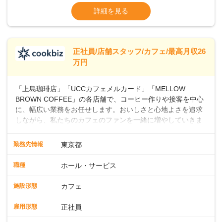
よ♪あなたも、無理なくステップアップできる環境で、少しず
ます・東日本エリア：月給21万4000～27万
詳細を見る
つ成長していきませんか？
円
※経験・スキルを考慮の上、決定します。
※別途、残業代および各種手当あり
※試用期間なし
正社員/店舗スタッフ/カフェ/最高月収26
■店長職： ・西日本／月給26万7500円
万円
～ ・東日本／月給28万900円～
■年収例・一般職：年収300万円／月給20.4
「上島珈琲店」「UCCカフェメルカード」「MELLOW
万円＋賞与(年3回)・店長職：年収410万円／
BROWN COFFEE」の各店舗で、コーヒー作りや接客を中心
に、幅広い業務をお任せします。おいしさと心地よさを追求
しながら、私たちのカフェのファンを一緒に増やしていきま
せんか？ 【具体的な業務内容】 コーヒーの抽出や各種ドリン
クの作成お客様のご案内、レジ対応軽食メニューの調理店内
勤務先情報
東京都
の清掃コーヒー豆の販売など ■未経験スタートも安心 ◎サポ
ート体制充実コーヒーの知識から接客マナーまで、先輩スタ
職種
ホール・サービス
ッフが丁寧に教えます。スタッフは20代から40代まで幅広い
年齢層が活躍しており、チームワークも抜群です。基本マニ
施設形態
カフェ
ュアルやトレーニング研修がしっかりあるので、スムーズに
業務に馴染める環境です。「カフェの接客は初めて」という
雇用形態
正社員
方も安心してスタートを♪ ■店長を目指しませんか？店舗スタ