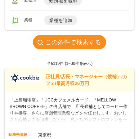
勤務地
勤務地を追加
業種
業種を追加
この条件で検索する
全6119件
(1~30件を表示)
正社員/店長・マネージャー（候補）/カ
フェ/最高月収26万円
「上島珈琲店」「UCCカフェメルカード」「MELLOW
BROWN COFFEE」の各店舗で、店長候補としてコーヒー作
りや接客、さらに店舗管理業務などをお任せします。おいし
さと心地よさを追求しながら、私たちのカフェのファンを一
緒に増やしていきませんか？ 【具体的な業務内容】 コーヒー
の抽出や各種ドリンクの作成お客様のご案内、レジ対応軽食
勤務先情報
東京都