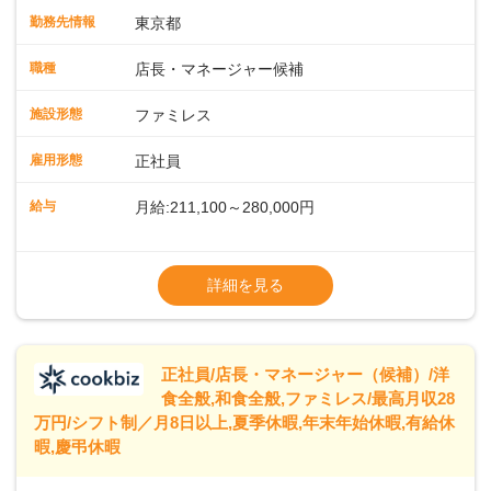
入社後はスキルに合わせた業務からお任せしますので、徐々
勤務先情報
東京都
に仕事の幅を広げていきましょう／ ◆～働きやすさと満足度
向上を目指すDX推進～ ◆すかいらーくのレストランでは、
職種
店長・マネージャー候補
配膳ロボットが導入され、重たい食器を運ぶ負担を軽減し、
スタッフの働きやすさをサポートしています。配膳ロボット
施設形態
ファミレス
のおかげで、配膳以外の業務に集中でき、なんと片付け時間
や歩行数が約40%も削減されました！また、配膳ロボットに
雇用形態
正社員
加え、働きやすさとお客様の満足度向上を目指し、さまざま
なDX（デジタルトランスフォーメーション）の取り組みを進
給与
月給:211,100～280,000円
めています。 ◆～ライフステージに合った柔軟な働き方～ ◆
出産や育児を経て再就職を目指す世代を全力でサポートして
※試用期間2ヶ月（期間中、給与変更なし）
います。私たちは、多様な働き方を提供し、ライフステージ
※残業代全額支給
詳細を見る
に合わせた柔軟な勤務時間や働きやすい環境を整えていま
※経験に応じて応相談①ナショナル社員：月
す。経験を活かしながら、無理なく新たなキャリアをスター
給245,800円～②エリア社員 ：月給
トできるよう、充実した研修制度やフォロー体制を整備して
います。
正社員/店長・マネージャー（候補）/洋
食全般,和食全般,ファミレス/最高月収28
万円/シフト制／月8日以上,夏季休暇,年末年始休暇,有給休
暇,慶弔休暇