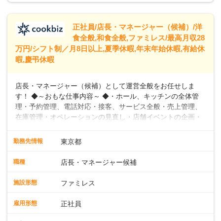
給245,800円～②エリア社員 ：月給
トできるよう、充実した研修制度やフォロー体制を整備して
います。
正社員/店長・マネージャー（候補）/洋
食全般,和食全般,ファミレス/最高月収28
万円/シフト制／月8日以上,夏季休暇,年末年始休暇,有給休
暇,慶弔休暇
店長・マネージャー（候補）として運営全般をお任せしま
す！ ◆～おもな仕事内容～ ◆・ホール、キッチンの全体管
理・予約管理、電話対応・接客、サービス全般・売上管理、
在庫管理・オペレーションの見直し・店舗イベントの企画・
運営・スタッフの育成やマネジメント、シフト管理 など＼
入社後はスキルに合わせた業務からお任せしますので、徐々
勤務先情報
東京都
に仕事の幅を広げていきましょう／ ◆～働きやすさと満足度
向上を目指すDX推進～ ◆すかいらーくのレストランでは、
職種
店長・マネージャー候補
配膳ロボットが導入され、重たい食器を運ぶ負担を軽減し、
スタッフの働きやすさをサポートしています。配膳ロボット
施設形態
ファミレス
のおかげで、配膳以外の業務に集中でき、なんと片付け時間
や歩行数が約40%も削減されました！また、配膳ロボットに
雇用形態
正社員
加え、働きやすさとお客様の満足度向上を目指し、さまざま
なDX（デジタルトランスフォーメーション）の取り組みを進