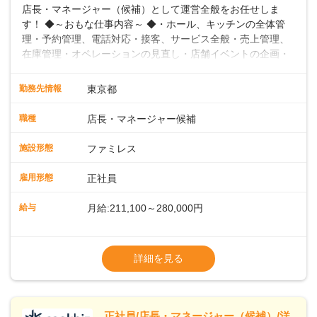
店長・マネージャー（候補）として運営全般をお任せしま
す！ ◆～おもな仕事内容～ ◆・ホール、キッチンの全体管
理・予約管理、電話対応・接客、サービス全般・売上管理、
在庫管理・オペレーションの見直し・店舗イベントの企画・
運営・スタッフの育成やマネジメント、シフト管理 など＼
入社後はスキルに合わせた業務からお任せしますので、徐々
勤務先情報
東京都
に仕事の幅を広げていきましょう／ ◆～働きやすさと満足度
向上を目指すDX推進～ ◆すかいらーくのレストランでは、
職種
店長・マネージャー候補
配膳ロボットが導入され、重たい食器を運ぶ負担を軽減し、
スタッフの働きやすさをサポートしています。配膳ロボット
施設形態
ファミレス
のおかげで、配膳以外の業務に集中でき、なんと片付け時間
や歩行数が約40%も削減されました！また、配膳ロボットに
雇用形態
正社員
加え、働きやすさとお客様の満足度向上を目指し、さまざま
なDX（デジタルトランスフォーメーション）の取り組みを進
給与
月給:211,100～280,000円
めています。 ◆～ライフステージに合った柔軟な働き方～ ◆
出産や育児を経て再就職を目指す世代を全力でサポートして
※試用期間2ヶ月（期間中、給与変更なし）
います。私たちは、多様な働き方を提供し、ライフステージ
※残業代全額支給
詳細を見る
に合わせた柔軟な勤務時間や働きやすい環境を整えていま
※経験に応じて応相談①ナショナル社員：月
す。経験を活かしながら、無理なく新たなキャリアをスター
給245,800円～②エリア社員 ：月給
トできるよう、充実した研修制度やフォロー体制を整備して
います。
正社員/店長・マネージャー（候補）/洋