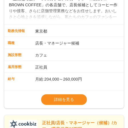
BROWN COFFEE」の各店舗で、店長候補としてコーヒー作
りや接客、さらに店舗管理業務などをお任せします。おいし
さと心地よさを追求しながら、私たちのカフェのファンを一
緒に増やしていきませんか？ 【具体的な業務内容】 コーヒー
の抽出や各種ドリンクの作成お客様のご案内、レジ対応軽食
勤務先情報
東京都
メニューの調理店内の清掃コーヒー豆の販売など ■未経験ス
タートも安心 ◎サポート体制充実コーヒーの知識から接客マ
職種
店長・マネージャー候補
ナーまで、先輩スタッフが丁寧に教えます。スタッフは20代
から40代まで幅広い年齢層が活躍しており、チームワークも
施設形態
カフェ
抜群です。基本マニュアルやトレーニング研修がしっかりあ
るので、スムーズに業務に馴染める環境です。「カフェの接
雇用形態
正社員
客は初めて」という方も安心してスタートを♪ ■ゆくゆくは店
長として活躍を！接客業務になれたら、売上・シフト・在庫
給与
月給:204,000～260,000円
管理やスタッフ育成といった管理業務もお任せしていきま
す。「店舗のマネジメントなんて難しそう…」そんな心配は
※上記は西日本エリアのスタート給与となり
一切無用♪一つひとつをしっかり伝えていきますので、無理の
ます・東日本エリア：月給21万4000～27万
詳細を見る
ないペースで覚えていきましょう！さらにマネージャーへの
円
ステップアップもあり！長期のキャリア形成をしっかり支援
※経験・スキルを考慮の上、決定します。
します。
※別途、残業代および各種手当あり
※試用期間なし
正社員/店長・マネージャー（候補）/カ
■店長職： ・西日本／月給26万7500円