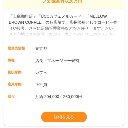
フェ/最高月収26万円
～ ・東日本／月給28万900円～
■年収例・一般職：年収300万円／月給20.4
「上島珈琲店」「UCCカフェメルカード」「MELLOW
万円＋賞与(年3回)・店長職：年収410万円／
BROWN COFFEE」の各店舗で、店長候補としてコーヒー作
りや接客、さらに店舗管理業務などをお任せします。おいし
さと心地よさを追求しながら、私たちのカフェのファンを一
緒に増やしていきませんか？ 【具体的な業務内容】 コーヒー
の抽出や各種ドリンクの作成お客様のご案内、レジ対応軽食
勤務先情報
東京都
メニューの調理店内の清掃コーヒー豆の販売など ■未経験ス
タートも安心 ◎サポート体制充実コーヒーの知識から接客マ
職種
店長・マネージャー候補
ナーまで、先輩スタッフが丁寧に教えます。スタッフは20代
から40代まで幅広い年齢層が活躍しており、チームワークも
施設形態
カフェ
抜群です。基本マニュアルやトレーニング研修がしっかりあ
るので、スムーズに業務に馴染める環境です。「カフェの接
雇用形態
正社員
客は初めて」という方も安心してスタートを♪ ■ゆくゆくは店
長として活躍を！接客業務になれたら、売上・シフト・在庫
給与
月給:204,000～260,000円
管理やスタッフ育成といった管理業務もお任せしていきま
す。「店舗のマネジメントなんて難しそう…」そんな心配は
※上記は西日本エリアのスタート給与となり
一切無用♪一つひとつをしっかり伝えていきますので、無理の
ます・東日本エリア：月給21万4000～27万
詳細を見る
ないペースで覚えていきましょう！さらにマネージャーへの
円
ステップアップもあり！長期のキャリア形成をしっかり支援
※経験・スキルを考慮の上、決定します。