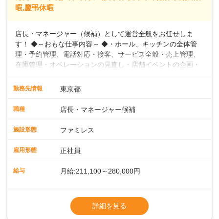
暇,慶弔休暇
店長・マネージャー（候補）として運営全般をお任せしま
す！ ◆～おもな仕事内容～ ◆・ホール、キッチンの全体管
理・予約管理、電話対応・接客、サービス全般・売上管理、
在庫管理・オペレーションの見直し・店舗イベントの企画・
運営・スタッフの育成やマネジメント、シフト管理 など＼
入社後はスキルに合わせた業務からお任せしますので、徐々
勤務先情報
東京都
に仕事の幅を広げていきましょう／ ◆～働きやすさと満足度
向上を目指すDX推進～ ◆すかいらーくのレストランでは、
職種
店長・マネージャー候補
配膳ロボットが導入され、重たい食器を運ぶ負担を軽減し、
スタッフの働きやすさをサポートしています。配膳ロボット
施設形態
ファミレス
のおかげで、配膳以外の業務に集中でき、なんと片付け時間
や歩行数が約40%も削減されました！また、配膳ロボットに
雇用形態
正社員
加え、働きやすさとお客様の満足度向上を目指し、さまざま
なDX（デジタルトランスフォーメーション）の取り組みを進
給与
月給:211,100～280,000円
めています。 ◆～ライフステージに合った柔軟な働き方～ ◆
出産や育児を経て再就職を目指す世代を全力でサポートして
※試用期間2ヶ月（期間中、給与変更なし）
います。私たちは、多様な働き方を提供し、ライフステージ
※残業代全額支給
詳細を見る
に合わせた柔軟な勤務時間や働きやすい環境を整えていま
※経験に応じて応相談①ナショナル社員：月
す。経験を活かしながら、無理なく新たなキャリアをスター