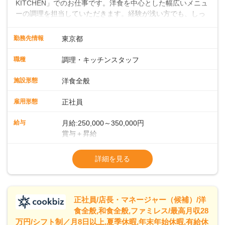
KITCHEN」でのお仕事です。洋食を中心とした幅広いメニュ
ーの調理を担当していただきます。経験が浅い方でも、しっ
かりとしたサポート体制が整っているので、安心してスター
トできます。経験者は、これまでのスキルを活かして即戦力
勤務先情報
東京都
として活躍していただけます。キッチンでは大型ホテルのよ
うな流れ作業ではなく、一人ひとりが責任を持って料理に取
職種
調理・キッチンスタッフ
り組む環境です。そのため、しっかりと実力をつけることが
できます。また、20代・30代の若手や中堅スタッフにどんど
施設形態
洋食全般
ん仕事を任せていくので、若手がぐんぐん成長していくのも
大きな特徴です。 ◆ライブキッチンでお客様を魅了！メニュ
雇用形態
正社員
ー開発であなたのアイデアを形にしよう！シェフはイタリア
ンを極めたベテラン。朝食・ランチの時間帯に、自家製の焼
給与
月給:250,000～350,000円
きたてパンをメインとしたビュッフェスタイルでお客様をお
賞与＋昇給
もてなしします。目の前で料理を仕上げるライブキッチンも
※経験・スキルを考慮の上、決定します
あり、お客様との距離が近い臨場感あふれる環境で、調理だ
※試用期間 3ヶ月間あり（待遇変動なし）
詳細を見る
けでなく演出スキルも身につけられます。さらに、将来的に
※固定残業代15時間25,000円～を含む、超
はメニュー開発にも携わっていただき、あなたのアイデアで
「また食べたい！」「また来たい！」と思っていただけるフ
ァンを一緒に増やしていきましょう！
正社員/店長・マネージャー（候補）/洋
食全般,和食全般,ファミレス/最高月収28
万円/シフト制／月8日以上,夏季休暇,年末年始休暇,有給休