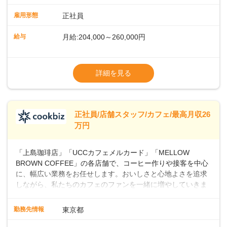
ュアルやトレーニング研修がしっかりあるので、スムーズに
業務に馴染める環境です。「カフェの接客は初めて」という
雇用形態
正社員
方も安心してスタートを♪ ■店長を目指しませんか？店舗スタ
ッフとして経験を積んだ後、店長を目指してみませんか。売
給与
月給:204,000～260,000円
上・シフト・在庫管理やスタッフ育成といった店舗運営をお
任せします。実際に多くの社員がキャリアアップしています
※上記は西日本エリアのスタート給与となり
よ♪あなたも、無理なくステップアップできる環境で、少しず
ます・東日本エリア：月給21万4000～27万
詳細を見る
つ成長していきませんか？
円
※経験・スキルを考慮の上、決定します。
※別途、残業代および各種手当あり
※試用期間なし
正社員/店舗スタッフ/カフェ/最高月収26
■店長職： ・西日本／月給26万7500円
万円
～ ・東日本／月給28万900円～
■年収例・一般職：年収300万円／月給20.4
「上島珈琲店」「UCCカフェメルカード」「MELLOW
万円＋賞与(年3回)・店長職：年収410万円／
BROWN COFFEE」の各店舗で、コーヒー作りや接客を中心
に、幅広い業務をお任せします。おいしさと心地よさを追求
しながら、私たちのカフェのファンを一緒に増やしていきま
せんか？ 【具体的な業務内容】 コーヒーの抽出や各種ドリン
クの作成お客様のご案内、レジ対応軽食メニューの調理店内
勤務先情報
東京都
の清掃コーヒー豆の販売など ■未経験スタートも安心 ◎サポ