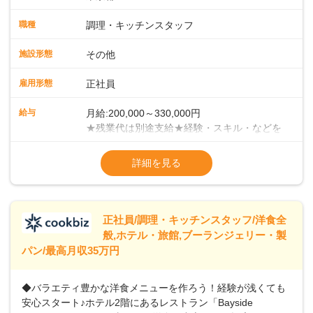
スタッフとして、社員向けメニューの調理をお任せしていき
ます。まずは当店の仕事の流れ・お店のルールを把握してく
職種
調理・キッチンスタッフ
ださい。少しずつ業務に慣れていただければと考えていま
す。 ■チームワークがカギ！当店での調理方法は、給食等の
施設形態
その他
ようにチームで一度に大人数分の調理を手がけていく集団調
理です。メイン・副菜担当、揚げ物担当、ご飯担当、盛り付
雇用形態
正社員
け担当などがあり、各担当部と協力しての業務になります。
＜徐々にマネジメントも学んでください＞業務に慣れてきた
給与
月給:200,000～330,000円
ら、徐々にマネジメント業務をお任せしていきます。パート
★残業代は別途支給★経験・スキル・などを
スタッフのシフト管理やメニュー開発など、店舗運営に携わ
考慮のうえ、決定いたします★賞与年2回
ることになりますので、お店を作っていく面白さを味わえま
（2023年度実績：3.8ヶ月分支給）★昇給年
詳細を見る
すよ！＜将来はキャリアアップも＞まずは、1年間での一人立
1回（55歳まで）＜年収例＞年収380万円／
ちを目指してください。その後は、意欲・能力次第で本社事
入社5年／40歳年収400万円／入社3年／48歳
業部での役職や、その他マネジメント職へのステップアップ
年収460万円／入社7年／51歳
も可能です。
※試用期間3ヶ月あり（給与・待遇変動な
正社員/調理・キッチンスタッフ/洋食全
般,ホテル・旅館,ブーランジェリー・製
パン/最高月収35万円
◆バラエティ豊かな洋食メニューを作ろう！経験が浅くても
安心スタート♪ホテル2階にあるレストラン「Bayside