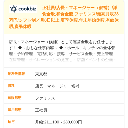
います。
正社員/店長・マネージャー（候補）/洋
食全般,和食全般,ファミレス/最高月収28
万円/シフト制／月8日以上,夏季休暇,年末年始休暇,有給休
暇,慶弔休暇
店長・マネージャー（候補）として運営全般をお任せしま
す！ ◆～おもな仕事内容～ ◆・ホール、キッチンの全体管
理・予約管理、電話対応・接客、サービス全般・売上管理、
在庫管理・オペレーションの見直し・店舗イベントの企画・
運営・スタッフの育成やマネジメント、シフト管理 など＼
入社後はスキルに合わせた業務からお任せしますので、徐々
勤務先情報
東京都
に仕事の幅を広げていきましょう／ ◆～働きやすさと満足度
向上を目指すDX推進～ ◆すかいらーくのレストランでは、
職種
店長・マネージャー候補
配膳ロボットが導入され、重たい食器を運ぶ負担を軽減し、
スタッフの働きやすさをサポートしています。配膳ロボット
施設形態
ファミレス
のおかげで、配膳以外の業務に集中でき、なんと片付け時間
や歩行数が約40%も削減されました！また、配膳ロボットに
雇用形態
正社員
加え、働きやすさとお客様の満足度向上を目指し、さまざま
なDX（デジタルトランスフォーメーション）の取り組みを進
給与
月給:211,100～280,000円
めています。 ◆～ライフステージに合った柔軟な働き方～ ◆