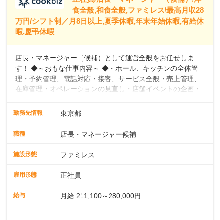
食全般,和食全般,ファミレス/最高月収28
万円/シフト制／月8日以上,夏季休暇,年末年始休暇,有給休
暇,慶弔休暇
店長・マネージャー（候補）として運営全般をお任せしま
す！ ◆～おもな仕事内容～ ◆・ホール、キッチンの全体管
理・予約管理、電話対応・接客、サービス全般・売上管理、
在庫管理・オペレーションの見直し・店舗イベントの企画・
運営・スタッフの育成やマネジメント、シフト管理 など＼
入社後はスキルに合わせた業務からお任せしますので、徐々
勤務先情報
東京都
に仕事の幅を広げていきましょう／ ◆～働きやすさと満足度
向上を目指すDX推進～ ◆すかいらーくのレストランでは、
職種
店長・マネージャー候補
配膳ロボットが導入され、重たい食器を運ぶ負担を軽減し、
スタッフの働きやすさをサポートしています。配膳ロボット
施設形態
ファミレス
のおかげで、配膳以外の業務に集中でき、なんと片付け時間
や歩行数が約40%も削減されました！また、配膳ロボットに
雇用形態
正社員
加え、働きやすさとお客様の満足度向上を目指し、さまざま
なDX（デジタルトランスフォーメーション）の取り組みを進
給与
月給:211,100～280,000円
めています。 ◆～ライフステージに合った柔軟な働き方～ ◆
出産や育児を経て再就職を目指す世代を全力でサポートして
※試用期間2ヶ月（期間中、給与変更なし）