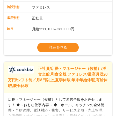
スタッフの働きやすさをサポートしています。配膳ロボット
施設形態
ファミレス
のおかげで、配膳以外の業務に集中でき、なんと片付け時間
や歩行数が約40%も削減されました！また、配膳ロボットに
雇用形態
正社員
加え、働きやすさとお客様の満足度向上を目指し、さまざま
なDX（デジタルトランスフォーメーション）の取り組みを進
給与
月給:211,100～280,000円
めています。 ◆～ライフステージに合った柔軟な働き方～ ◆
出産や育児を経て再就職を目指す世代を全力でサポートして
※試用期間2ヶ月（期間中、給与変更なし）
います。私たちは、多様な働き方を提供し、ライフステージ
※残業代全額支給
詳細を見る
に合わせた柔軟な勤務時間や働きやすい環境を整えていま
※経験に応じて応相談①ナショナル社員：月
す。経験を活かしながら、無理なく新たなキャリアをスター
給245,800円～②エリア社員 ：月給
トできるよう、充実した研修制度やフォロー体制を整備して
います。
正社員/店長・マネージャー（候補）/洋
食全般,和食全般,ファミレス/最高月収28
万円/シフト制／月8日以上,夏季休暇,年末年始休暇,有給休
暇,慶弔休暇
店長・マネージャー（候補）として運営全般をお任せしま
す！ ◆～おもな仕事内容～ ◆・ホール、キッチンの全体管
理・予約管理、電話対応・接客、サービス全般・売上管理、
在庫管理・オペレーションの見直し・店舗イベントの企画・