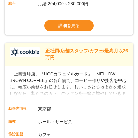
ッフとして経験を積んだ後、店長を目指してみませんか。売
給与
月給:204,000～260,000円
上・シフト・在庫管理やスタッフ育成といった店舗運営をお
任せします。実際に多くの社員がキャリアアップしています
※上記は西日本エリアのスタート給与となり
よ♪あなたも、無理なくステップアップできる環境で、少しず
ます・東日本エリア：月給21万4000～27万
詳細を見る
つ成長していきませんか？
円
※経験・スキルを考慮の上、決定します。
※別途、残業代および各種手当あり
※試用期間なし
正社員/店舗スタッフ/カフェ/最高月収26
■店長職： ・西日本／月給26万7500円
万円
～ ・東日本／月給28万900円～
■年収例・一般職：年収300万円／月給20.4
「上島珈琲店」「UCCカフェメルカード」「MELLOW
万円＋賞与(年3回)・店長職：年収410万円／
BROWN COFFEE」の各店舗で、コーヒー作りや接客を中心
に、幅広い業務をお任せします。おいしさと心地よさを追求
しながら、私たちのカフェのファンを一緒に増やしていきま
せんか？ 【具体的な業務内容】 コーヒーの抽出や各種ドリン
クの作成お客様のご案内、レジ対応軽食メニューの調理店内
勤務先情報
東京都
の清掃コーヒー豆の販売など ■未経験スタートも安心 ◎サポ
ート体制充実コーヒーの知識から接客マナーまで、先輩スタ
職種
ホール・サービス
ッフが丁寧に教えます。スタッフは20代から40代まで幅広い
年齢層が活躍しており、チームワークも抜群です。基本マニ
施設形態
カフェ