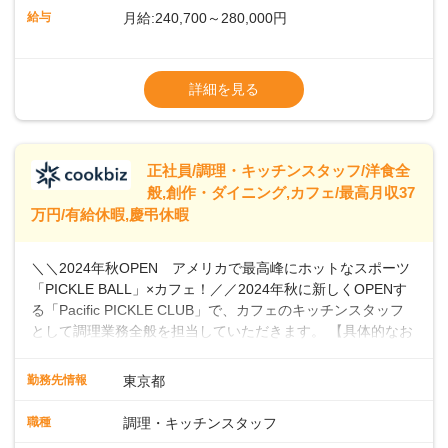
ら醸造しています。私たちと一緒に、新しいスタートを切り
給与
月給:240,700～280,000円
ませんか？あなたのご応募を心よりお待ちしております！
※経験・スキルなどを考慮のうえ決定します
▼給与改定（年1回)
詳細を見る
▼決算賞与（年1回)
【手当】
正社員/調理・キッチンスタッフ/洋食全
▼残業手当（固定残業見合手当43,613円～／
般,創作・ダイニング,カフェ/最高月収37
残業見合30時間を超えた分は別途支給）
万円/有給休暇,慶弔休暇
▼法定休出手当
▼深夜勤務手当（22:00〜25%UP）
＼＼2024年秋OPEN アメリカで最高峰にホットなスポーツ
▼交通費支給（上限月10万円)
「PICKLE BALL」×カフェ！／／2024年秋に新しくOPENす
※第二新卒は月給22万円～
る「Pacific PICKLE CLUB」で、カフェのキッチンスタッフ
として調理業務全般を担当していただきます。 【具体的なお
仕事内容】 ・食材の発注・仕込み・簡単な調理・盛り付け・
清掃などスキルや希望に応じて、新メニューの開発にも積極
勤務先情報
東京都
的に携わっていただけます。オープニングスタッフとして、
新店舗の立ち上げに貢献し、カフェの成功に向けた重要な役
職種
調理・キッチンスタッフ
割を担うチャンスです。 【 PICKLE BALLとは】 現在、全米