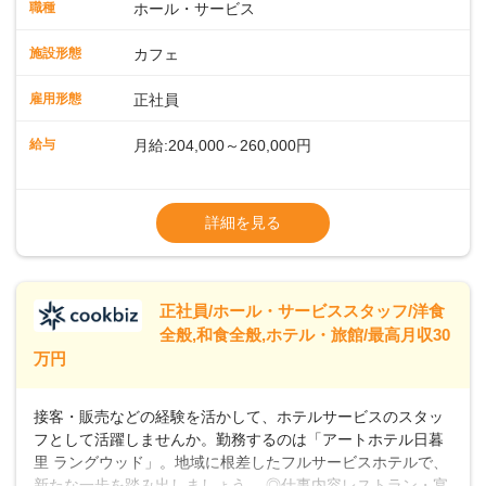
ート体制充実コーヒーの知識から接客マナーまで、先輩スタ
職種
ホール・サービス
ッフが丁寧に教えます。スタッフは20代から40代まで幅広い
年齢層が活躍しており、チームワークも抜群です。基本マニ
施設形態
カフェ
ュアルやトレーニング研修がしっかりあるので、スムーズに
業務に馴染める環境です。「カフェの接客は初めて」という
雇用形態
正社員
方も安心してスタートを♪ ■店長を目指しませんか？店舗スタ
ッフとして経験を積んだ後、店長を目指してみませんか。売
給与
月給:204,000～260,000円
上・シフト・在庫管理やスタッフ育成といった店舗運営をお
任せします。実際に多くの社員がキャリアアップしています
※上記は西日本エリアのスタート給与となり
よ♪あなたも、無理なくステップアップできる環境で、少しず
ます・東日本エリア：月給21万4000～27万
詳細を見る
つ成長していきませんか？
円
※経験・スキルを考慮の上、決定します。
※別途、残業代および各種手当あり
※試用期間なし
正社員/ホール・サービススタッフ/洋食
■店長職： ・西日本／月給26万7500円
全般,和食全般,ホテル・旅館/最高月収30
～ ・東日本／月給28万900円～
万円
■年収例・一般職：年収300万円／月給20.4
万円＋賞与(年3回)・店長職：年収410万円／
接客・販売などの経験を活かして、ホテルサービスのスタッ
フとして活躍しませんか。勤務するのは「アートホテル日暮
里 ラングウッド」。地域に根差したフルサービスホテルで、
新たな一歩を踏み出しましょう。 ◎仕事内容レストラン・宴