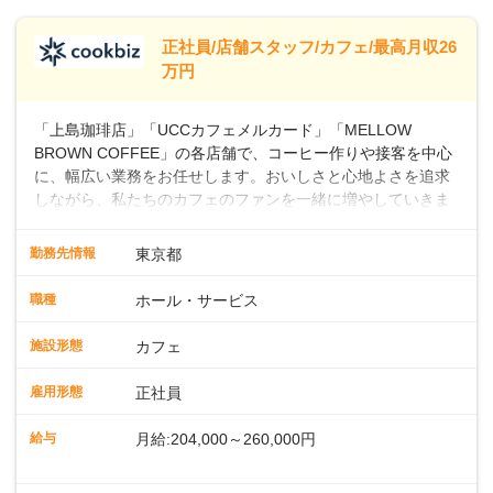
します。
※別途、残業代および各種手当あり
※試用期間なし
正社員/店舗スタッフ/カフェ/最高月収26
■店長職： ・西日本／月給26万7500円
万円
～ ・東日本／月給28万900円～
■年収例・一般職：年収300万円／月給20.4
「上島珈琲店」「UCCカフェメルカード」「MELLOW
万円＋賞与(年3回)・店長職：年収410万円／
BROWN COFFEE」の各店舗で、コーヒー作りや接客を中心
に、幅広い業務をお任せします。おいしさと心地よさを追求
しながら、私たちのカフェのファンを一緒に増やしていきま
せんか？ 【具体的な業務内容】 コーヒーの抽出や各種ドリン
クの作成お客様のご案内、レジ対応軽食メニューの調理店内
勤務先情報
東京都
の清掃コーヒー豆の販売など ■未経験スタートも安心 ◎サポ
ート体制充実コーヒーの知識から接客マナーまで、先輩スタ
職種
ホール・サービス
ッフが丁寧に教えます。スタッフは20代から40代まで幅広い
年齢層が活躍しており、チームワークも抜群です。基本マニ
施設形態
カフェ
ュアルやトレーニング研修がしっかりあるので、スムーズに
業務に馴染める環境です。「カフェの接客は初めて」という
雇用形態
正社員
方も安心してスタートを♪ ■店長を目指しませんか？店舗スタ
ッフとして経験を積んだ後、店長を目指してみませんか。売
給与
月給:204,000～260,000円
上・シフト・在庫管理やスタッフ育成といった店舗運営をお
任せします。実際に多くの社員がキャリアアップしています
※上記は西日本エリアのスタート給与となり