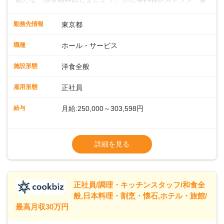
会場での料飲サービスをお任せします。ゲストのアテンド
や、メニュー説明、オーダーや料理のご提供ほか、予約対応
勤務先情報
東京都
やセッティング、片付けなどもお願いします。レストラン全
体を把握し、あなたの真心こもるおもてなしでゲストを笑顔
職種
ホール・サービス
にしていきましょう。レストランやバンケットでのサービス
経験のある方はもちろん、ホテル経験がない方も歓迎。飲食
施設形態
洋食全般
店やカフェ、ファミレスなどでの接客を経験された方も活躍
中です。◇◇クラシカルモダンなホテル◇◇新宿・東京駅ま
雇用形態
正社員
で20分圏内と便利な好ロケーション。ビジネスやレジャーな
どのご利用が多数。18タイプのバンケットルームほか、朝食
給与
月給:250,000～303,598円
からディナーまでお楽しみいただけるオールデイダイニング
「SERIO（セリオ）」、四季折々の味覚を楽しめる和食「割
◎昇給／年1回
烹みなと」などがあります。 ◆POINT◇◇ワークライフバラ
◎賞与／年2回（年2か月分支給）
詳細を見る
ンスがとりやすい♪育休産休、介護休暇などの制度も整ってお
※現在の給与・経験・スキルを考慮します
り、ライフステージが変わっても働きやすい環境です。年間
休日118～121日。長期休暇の取得も推奨しているほか、バー
スデー休暇や永年勤続休暇などの制度もあります。
正社員/調理・キッチンスタッフ/和食全
般,日本料理・割烹・懐石,ホテル・旅館/
最高月収30万円