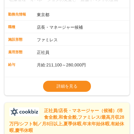
運営・スタッフの育成やマネジメント、シフト管理 など＼
入社後はスキルに合わせた業務からお任せしますので、徐々
勤務先情報
東京都
に仕事の幅を広げていきましょう／ ◆～働きやすさと満足度
向上を目指すDX推進～ ◆すかいらーくのレストランでは、
職種
店長・マネージャー候補
配膳ロボットが導入され、重たい食器を運ぶ負担を軽減し、
スタッフの働きやすさをサポートしています。配膳ロボット
施設形態
ファミレス
のおかげで、配膳以外の業務に集中でき、なんと片付け時間
や歩行数が約40%も削減されました！また、配膳ロボットに
雇用形態
正社員
加え、働きやすさとお客様の満足度向上を目指し、さまざま
なDX（デジタルトランスフォーメーション）の取り組みを進
給与
月給:211,100～280,000円
めています。 ◆～ライフステージに合った柔軟な働き方～ ◆
出産や育児を経て再就職を目指す世代を全力でサポートして
※試用期間2ヶ月（期間中、給与変更なし）
います。私たちは、多様な働き方を提供し、ライフステージ
※残業代全額支給
詳細を見る
に合わせた柔軟な勤務時間や働きやすい環境を整えていま
※経験に応じて応相談①ナショナル社員：月
す。経験を活かしながら、無理なく新たなキャリアをスター
給245,800円～②エリア社員 ：月給
トできるよう、充実した研修制度やフォロー体制を整備して
います。
正社員/店長・マネージャー（候補）/洋
食全般,和食全般,ファミレス/最高月収28
万円/シフト制／月8日以上,夏季休暇,年末年始休暇,有給休
暇,慶弔休暇