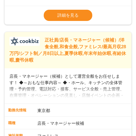
出産や育児を経て再就職を目指す世代を全力でサポートして
※試用期間2ヶ月（期間中、給与変更なし）
います。私たちは、多様な働き方を提供し、ライフステージ
※残業代全額支給
詳細を見る
に合わせた柔軟な勤務時間や働きやすい環境を整えていま
※経験に応じて応相談①ナショナル社員：月
す。経験を活かしながら、無理なく新たなキャリアをスター
給245,800円～②エリア社員 ：月給
トできるよう、充実した研修制度やフォロー体制を整備して
います。
正社員/店長・マネージャー（候補）/洋
食全般,和食全般,ファミレス/最高月収28
万円/シフト制／月8日以上,夏季休暇,年末年始休暇,有給休
暇,慶弔休暇
店長・マネージャー（候補）として運営全般をお任せしま
す！ ◆～おもな仕事内容～ ◆・ホール、キッチンの全体管
理・予約管理、電話対応・接客、サービス全般・売上管理、
在庫管理・オペレーションの見直し・店舗イベントの企画・
運営・スタッフの育成やマネジメント、シフト管理 など＼
入社後はスキルに合わせた業務からお任せしますので、徐々
勤務先情報
東京都
に仕事の幅を広げていきましょう／ ◆～働きやすさと満足度
向上を目指すDX推進～ ◆すかいらーくのレストランでは、
職種
店長・マネージャー候補
配膳ロボットが導入され、重たい食器を運ぶ負担を軽減し、
スタッフの働きやすさをサポートしています。配膳ロボット
施設形態