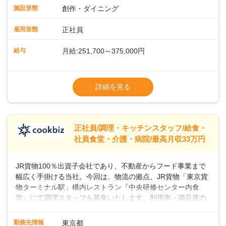
で4880万人がプレイしていると言われ、特にビジネスリーダ
施設形態
創作・ダイニング
ーの間で人気が急上昇しています。一時的なブームにとどま
らず、テニスコートがピックルボールコートに改装されるな
雇用形態
正社員
ど、幅広い層のプレイヤーが楽しんでいるスポーツです。私
たちと一緒に、新しいスタートを切りませんか？あなたのご
給与
月給:251,700～375,000円
応募を心よりお待ちしております！
※経験・スキルなどを考慮のうえ決定します
▼給与改定（年1回)
詳細を見る
▼決算賞与（年1回)
【手当】
正社員/調理・キッチンスタッフ/給食・
▼残業手当（固定残業見合手当43,613円～／
社員食堂・介護・病院/最高月収33万円
残業見合30時間を超えた分は別途支給）
▼法定休出手当
JR貨物100％出資子会社であり、不動産からフード事業まで
▼深夜勤務手当（22:00〜25%UP）
幅広く手掛ける当社。今回は、物流の拠点、JR貨物「東京貨
▼交通費支給（上限月10万円)
物ターミナル駅」構内レストラン『中央研修センター内食
堂』にて調理スタッフを募集いたします。利用率・満足度の
高いお店づくりを目指して、一緒に盛り上げていきましょ
う！＜まずは調理スタッフとして＞入社後、あなたには調理
勤務先情報
東京都