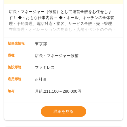
店長・マネージャー（候補）として運営全般をお任せしま
す！ ◆～おもな仕事内容～ ◆・ホール、キッチンの全体管
理・予約管理、電話対応・接客、サービス全般・売上管理、
在庫管理・オペレーションの見直し・店舗イベントの企画・
運営・スタッフの育成やマネジメント、シフト管理 など＼
入社後はスキルに合わせた業務からお任せしますので、徐々
勤務先情報
東京都
に仕事の幅を広げていきましょう／ ◆～働きやすさと満足度
向上を目指すDX推進～ ◆すかいらーくのレストランでは、
職種
店長・マネージャー候補
配膳ロボットが導入され、重たい食器を運ぶ負担を軽減し、
スタッフの働きやすさをサポートしています。配膳ロボット
施設形態
ファミレス
のおかげで、配膳以外の業務に集中でき、なんと片付け時間
や歩行数が約40%も削減されました！また、配膳ロボットに
雇用形態
正社員
加え、働きやすさとお客様の満足度向上を目指し、さまざま
なDX（デジタルトランスフォーメーション）の取り組みを進
給与
月給:211,100～280,000円
めています。 ◆～ライフステージに合った柔軟な働き方～ ◆
出産や育児を経て再就職を目指す世代を全力でサポートして
※試用期間2ヶ月（期間中、給与変更なし）
います。私たちは、多様な働き方を提供し、ライフステージ
※残業代全額支給
詳細を見る
に合わせた柔軟な勤務時間や働きやすい環境を整えていま
※経験に応じて応相談①ナショナル社員：月
す。経験を活かしながら、無理なく新たなキャリアをスター
給245,800円～②エリア社員 ：月給
トできるよう、充実した研修制度やフォロー体制を整備して