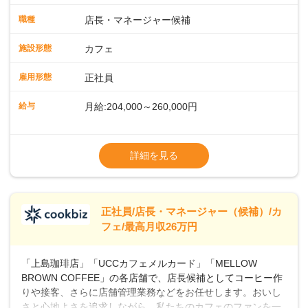
メニューの調理店内の清掃コーヒー豆の販売など ■未経験ス
タートも安心 ◎サポート体制充実コーヒーの知識から接客マ
職種
店長・マネージャー候補
ナーまで、先輩スタッフが丁寧に教えます。スタッフは20代
から40代まで幅広い年齢層が活躍しており、チームワークも
施設形態
カフェ
抜群です。基本マニュアルやトレーニング研修がしっかりあ
るので、スムーズに業務に馴染める環境です。「カフェの接
雇用形態
正社員
客は初めて」という方も安心してスタートを♪ ■ゆくゆくは店
長として活躍を！接客業務になれたら、売上・シフト・在庫
給与
月給:204,000～260,000円
管理やスタッフ育成といった管理業務もお任せしていきま
す。「店舗のマネジメントなんて難しそう…」そんな心配は
※上記は西日本エリアのスタート給与となり
一切無用♪一つひとつをしっかり伝えていきますので、無理の
ます・東日本エリア：月給21万4000～27万
詳細を見る
ないペースで覚えていきましょう！さらにマネージャーへの
円
ステップアップもあり！長期のキャリア形成をしっかり支援
※経験・スキルを考慮の上、決定します。
します。
※別途、残業代および各種手当あり
※試用期間なし
正社員/店長・マネージャー（候補）/カ
■店長職： ・西日本／月給26万7500円
フェ/最高月収26万円
～ ・東日本／月給28万900円～
■年収例・一般職：年収300万円／月給20.4
「上島珈琲店」「UCCカフェメルカード」「MELLOW
万円＋賞与(年3回)・店長職：年収410万円／
BROWN COFFEE」の各店舗で、店長候補としてコーヒー作
りや接客、さらに店舗管理業務などをお任せします。おいし
さと心地よさを追求しながら、私たちのカフェのファンを一