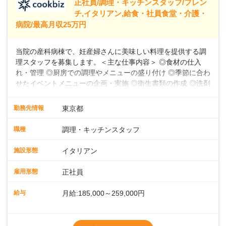
正社員/調理・キッチンスタッフ/フレン
39,600円～43,598円分）を含みます。超過
チ,イタリアン,給食・社員食堂・介護・
病院/最高月収25万円
当院の産科病棟で、妊産婦さんに美味しい料理を提供する調
理スタッフを募集します。＜主な仕事内容＞ ◎食材の仕入
れ・管理 ◎厨房での調理やメニューの盛り付け ◎季節に合わ
せたイベントメニューの企画・実施 ◎衛生書類の作成 ◎洗剤
や消耗品の備品発注、衛生点検 ◎食数の管理 ◎パートスタッ
フの指導 など★フレンチ・和・洋・中・イタリアンなど、
勤務先情報
東京都
様々な料理に挑戦できる環境お任せする業務は、食材の仕入
れ・管理から、厨房での調理やメニューの盛り付け、さらに
職種
調理・キッチンスタッフ
季節に合わせたイベントメニューの企画まで多岐にわたりま
す。フレンチのコース料理から和・洋・中・イタリアンま
施設形態
イタリアン
で、幅広い料理に挑戦できる環境です。衛生書類の作成や備
品発注、食数管理も担当していただきます。各時間帯スタッ
雇用形態
正社員
フ2～4名体制で、安心して働けます。パートスタッフの指導
や育成業務もあるため、スキルアップを目指せます。お産前
給与
月給:185,000～259,000円
後の食事を通して、妊産婦さんに特別な時間を提供しましょ
う。
※残業代別途全額支給
※試用期間3か月間（期間中、給与待遇変更