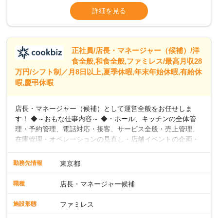
います。私たちは、多様な働き方を提供し、ライフステージ
※残業代全額支給
詳細を見る
に合わせた柔軟な勤務時間や働きやすい環境を整えていま
※経験に応じて応相談①ナショナル社員：月
す。経験を活かしながら、無理なく新たなキャリアをスター
給245,800円～②エリア社員 ：月給
トできるよう、充実した研修制度やフォロー体制を整備して
います。
正社員/店長・マネージャー（候補）/洋
食全般,和食全般,ファミレス/最高月収28
万円/シフト制／月8日以上,夏季休暇,年末年始休暇,有給休
暇,慶弔休暇
店長・マネージャー（候補）として運営全般をお任せしま
す！ ◆～おもな仕事内容～ ◆・ホール、キッチンの全体管
理・予約管理、電話対応・接客、サービス全般・売上管理、
在庫管理・オペレーションの見直し・店舗イベントの企画・
運営・スタッフの育成やマネジメント、シフト管理 など＼
入社後はスキルに合わせた業務からお任せしますので、徐々
勤務先情報
東京都
に仕事の幅を広げていきましょう／ ◆～働きやすさと満足度
向上を目指すDX推進～ ◆すかいらーくのレストランでは、
職種
店長・マネージャー候補
配膳ロボットが導入され、重たい食器を運ぶ負担を軽減し、
スタッフの働きやすさをサポートしています。配膳ロボット
施設形態
ファミレス
のおかげで、配膳以外の業務に集中でき、なんと片付け時間