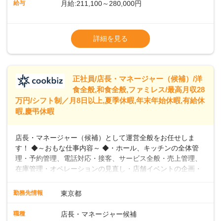
給与
月給:211,100～280,000円
めています。 ◆～ライフステージに合った柔軟な働き方～ ◆
出産や育児を経て再就職を目指す世代を全力でサポートして
※試用期間2ヶ月（期間中、給与変更なし）
います。私たちは、多様な働き方を提供し、ライフステージ
※残業代全額支給
詳細を見る
に合わせた柔軟な勤務時間や働きやすい環境を整えていま
※経験に応じて応相談①ナショナル社員：月
す。経験を活かしながら、無理なく新たなキャリアをスター
給245,800円～②エリア社員 ：月給
トできるよう、充実した研修制度やフォロー体制を整備して
います。
正社員/店長・マネージャー（候補）/洋
食全般,和食全般,ファミレス/最高月収28
万円/シフト制／月8日以上,夏季休暇,年末年始休暇,有給休
暇,慶弔休暇
店長・マネージャー（候補）として運営全般をお任せしま
す！ ◆～おもな仕事内容～ ◆・ホール、キッチンの全体管
理・予約管理、電話対応・接客、サービス全般・売上管理、
在庫管理・オペレーションの見直し・店舗イベントの企画・
運営・スタッフの育成やマネジメント、シフト管理 など＼
入社後はスキルに合わせた業務からお任せしますので、徐々
勤務先情報
東京都
に仕事の幅を広げていきましょう／ ◆～働きやすさと満足度
向上を目指すDX推進～ ◆すかいらーくのレストランでは、
職種
店長・マネージャー候補
配膳ロボットが導入され、重たい食器を運ぶ負担を軽減し、