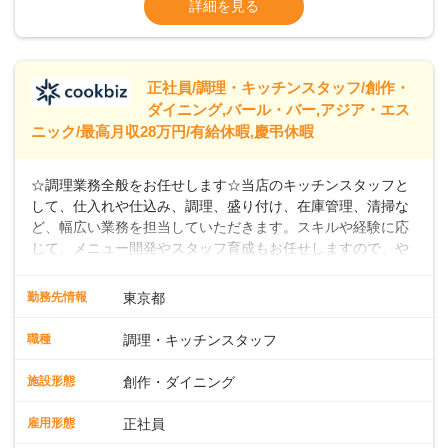
詳細を見る
なし）
※経験年数を考慮の上、決定します。＜年収
例＞300万円~420万円 （賞与年3回を含む）
＞＞＞パートスタッフも同時募集中！時給
正社員/調理・キッチンスタッフ/創作・
ダイニング,バール・バー,アジア・エス
ニック/最高月収28万円/有給休暇,慶弔休暇
☆調理業務全般をお任せします☆当店のキッチンスタッフと
して、仕入れや仕込み、調理、盛り付け、在庫管理、清掃な
ど、幅広い業務を担当していただきます。スキルや経験に応
じて、メニュー開発やスタッフ育成もお任せしますので、や
りがいのある環境です。また出店予定が数多くあり、キャリ
アアップのチャンスが豊富に用意されています。 【Dam
勤務先情報
東京都
Brewery Restaurant】 スパイスの匠、米澤文雄シェフ監修の
もと、クラフトビールと共に楽しめるこだわりのフィッシュ
職種
調理・キッチンスタッフ
アンドチップスがシグネチャーメニュー。さらに、地中海、
中東、アジアなどの多国籍エッセンスを取り入れたカジュア
施設形態
創作・ダイニング
ルフードを提供しています。 【自家醸造のクラフトビール】
楽しい・美味しい瞬間をビールでつなぐことをコンセプト
雇用形態
正社員
に、毎日でも飲み飽きしない自家製ビールを日々店内で一か