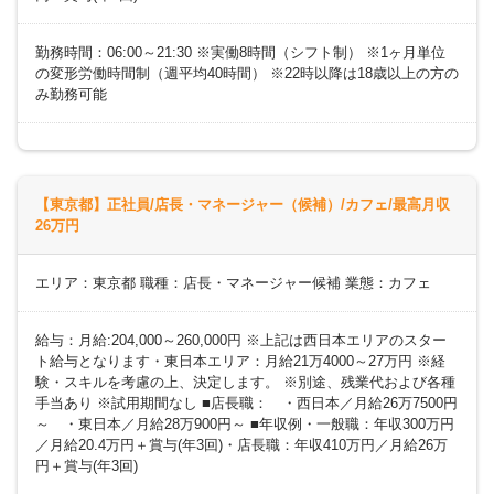
勤務時間：06:00～21:30 ※実働8時間（シフト制） ※1ヶ月単位
の変形労働時間制（週平均40時間） ※22時以降は18歳以上の方の
み勤務可能
【東京都】正社員/店長・マネージャー（候補）/カフェ/最高月収
26万円
エリア：東京都 職種：店長・マネージャー候補 業態：カフェ
給与：月給:204,000～260,000円 ※上記は西日本エリアのスター
ト給与となります・東日本エリア：月給21万4000～27万円 ※経
験・スキルを考慮の上、決定します。 ※別途、残業代および各種
手当あり ※試用期間なし ■店長職： ・西日本／月給26万7500円
～ ・東日本／月給28万900円～ ■年収例・一般職：年収300万円
／月給20.4万円＋賞与(年3回)・店長職：年収410万円／月給26万
円＋賞与(年3回)