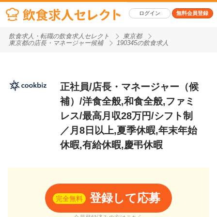
ログイン
無料会員登録
飲食求人・転職の飲食求人セレクト
東京都
東京都の店長・マネージャー候補
190345の飲食求人
正社員/店長・マネージャー（候
補）/洋食全般,和食全般,ファミ
レス/最高月収28万円/シフト制
／月8日以上,夏季休暇,年末年始
休暇,有給休暇,慶弔休暇
登録して応募
完全無料