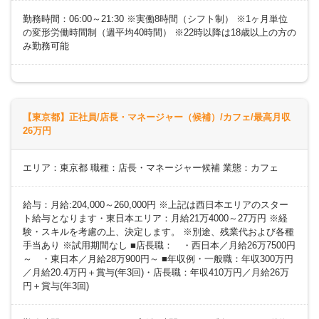
勤務時間：06:00～21:30 ※実働8時間（シフト制） ※1ヶ月単位
の変形労働時間制（週平均40時間） ※22時以降は18歳以上の方の
み勤務可能
【東京都】正社員/店長・マネージャー（候補）/カフェ/最高月収
26万円
エリア：東京都 職種：店長・マネージャー候補 業態：カフェ
給与：月給:204,000～260,000円 ※上記は西日本エリアのスター
ト給与となります・東日本エリア：月給21万4000～27万円 ※経
験・スキルを考慮の上、決定します。 ※別途、残業代および各種
手当あり ※試用期間なし ■店長職： ・西日本／月給26万7500円
～ ・東日本／月給28万900円～ ■年収例・一般職：年収300万円
／月給20.4万円＋賞与(年3回)・店長職：年収410万円／月給26万
円＋賞与(年3回)