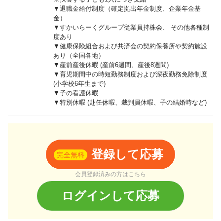
▼退職金給付制度（確定拠出年金制度、企業年金基
金）
▼すかいらーくグループ従業員持株会、 その他各種制
度あり
▼健康保険組合および共済会の契約保養所や契約施設
あり（全国各地）
▼産前産後休暇 (産前6週間、産後8週間)
▼育児期間中の時短勤務制度および深夜勤務免除制度
(小学校6年生まで)
▼子の看護休暇
▼特別休暇 (赴任休暇、裁判員休暇、子の結婚時など)
登録して応募
完全無料
会員登録済みの方はこちら
ログインして応募