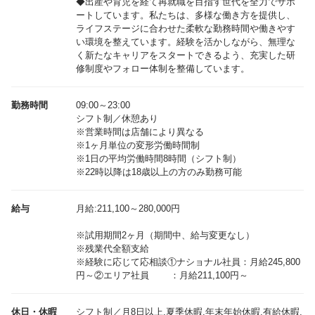
◆出産や育児を経て再就職を目指す世代を全力でサポ
ートしています。私たちは、多様な働き方を提供し、
ライフステージに合わせた柔軟な勤務時間や働きやす
い環境を整えています。経験を活かしながら、無理な
く新たなキャリアをスタートできるよう、充実した研
修制度やフォロー体制を整備しています。
勤務時間
09:00～23:00
シフト制／休憩あり
※営業時間は店舗により異なる
※1ヶ月単位の変形労働時間制
※1日の平均労働時間8時間（シフト制）
※22時以降は18歳以上の方のみ勤務可能
給与
月給:211,100～280,000円
※試用期間2ヶ月（期間中、給与変更なし）
※残業代全額支給
※経験に応じて応相談①ナショナル社員：月給245,800
休日・休暇
シフト制／月8日以上,夏季休暇,年末年始休暇,有給休暇,