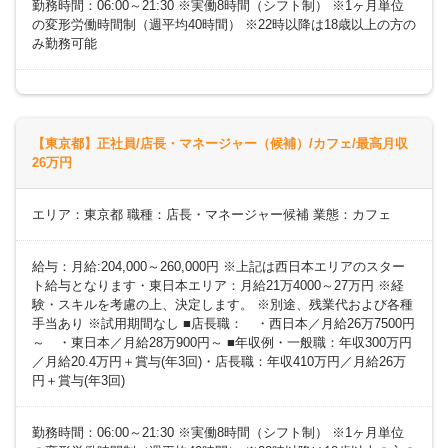
勤務時間：06:00～21:30 ※実働8時間（シフト制） ※1ヶ月単位
の変形労働時間制（週平均40時間） ※22時以降は18歳以上の方の
み勤務可能
【東京都】正社員/店長・マネージャー（候補）/カフェ/最高月収
26万円
エリア：東京都 職種：店長・マネージャー候補 業態：カフェ
給与：月給:204,000～260,000円 ※上記は西日本エリアのスター
ト給与となります・東日本エリア：月給21万4000～27万円 ※経
験・スキルを考慮の上、決定します。 ※別途、残業代および各種
手当あり ※試用期間なし ■店長職： ・西日本／月給26万7500円
～ ・東日本／月給28万900円～ ■年収例・一般職：年収300万円
／月給20.4万円＋賞与(年3回)・店長職：年収410万円／月給26万
円＋賞与(年3回)
勤務時間：06:00～21:30 ※実働8時間（シフト制） ※1ヶ月単位