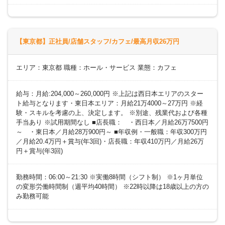
【東京都】正社員/店舗スタッフ/カフェ/最高月収26万円
エリア：東京都 職種：ホール・サービス 業態：カフェ
給与：月給:204,000～260,000円 ※上記は西日本エリアのスター
ト給与となります・東日本エリア：月給21万4000～27万円 ※経
験・スキルを考慮の上、決定します。 ※別途、残業代および各種
手当あり ※試用期間なし ■店長職： ・西日本／月給26万7500円
～ ・東日本／月給28万900円～ ■年収例・一般職：年収300万円
／月給20.4万円＋賞与(年3回)・店長職：年収410万円／月給26万
円＋賞与(年3回)
勤務時間：06:00～21:30 ※実働8時間（シフト制） ※1ヶ月単位
の変形労働時間制（週平均40時間） ※22時以降は18歳以上の方の
み勤務可能