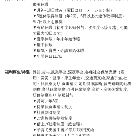
慶弔休暇
▼月9～10日休み（曜日はローテーション制）
▼5連休取得制度（年2回、5日以上の連休取得制度）
※7日以上を推奨
▼有給休暇（初年度10日付与。次年度へ繰り越し可能
で最大40日まで）
▼夏季休暇・年末年始休暇
▼慶弔休暇
▼病気・育児・介護有給休暇
▼年間休日117日
福利厚生/待遇
昇給,賞与,残業手当,深夜手当,各種社会保険完備（雇
用・労災・健康・厚生年金）,交通費支給,家族手当,社
宅・社員寮あり,食事補助,定期健康診断,育児短時間勤務
制度,育児休業制度,介護休業制度,産前・産後休業制度,
研修制度あり,制服貸与
▼賞与／年3回
▼従業員食事補助制度
▼社員割引制度
▼ご家族優待割引制度
▼借上げ社宅制度（総合職）
▼子育て支援手当／毎月1万円支給
※扶養する子ども1人につき支給