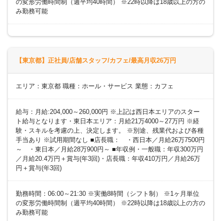
の変形労働時間制（週平均40時間） ※22時以降は18歳以上の方の
み勤務可能
【東京都】正社員/店舗スタッフ/カフェ/最高月収26万円
エリア：東京都 職種：ホール・サービス 業態：カフェ
給与：月給:204,000～260,000円 ※上記は西日本エリアのスター
ト給与となります・東日本エリア：月給21万4000～27万円 ※経
験・スキルを考慮の上、決定します。 ※別途、残業代および各種
手当あり ※試用期間なし ■店長職： ・西日本／月給26万7500円
～ ・東日本／月給28万900円～ ■年収例・一般職：年収300万円
／月給20.4万円＋賞与(年3回)・店長職：年収410万円／月給26万
円＋賞与(年3回)
勤務時間：06:00～21:30 ※実働8時間（シフト制） ※1ヶ月単位
の変形労働時間制（週平均40時間） ※22時以降は18歳以上の方の
み勤務可能