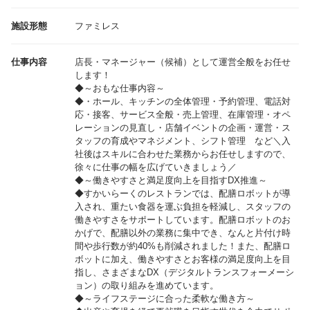
施設形態
ファミレス
仕事内容
店長・マネージャー（候補）として運営全般をお任せ
します！
◆～おもな仕事内容～
◆・ホール、キッチンの全体管理・予約管理、電話対
応・接客、サービス全般・売上管理、在庫管理・オペ
レーションの見直し・店舗イベントの企画・運営・ス
タッフの育成やマネジメント、シフト管理 など＼入
社後はスキルに合わせた業務からお任せしますので、
徐々に仕事の幅を広げていきましょう／
◆～働きやすさと満足度向上を目指すDX推進～
◆すかいらーくのレストランでは、配膳ロボットが導
入され、重たい食器を運ぶ負担を軽減し、スタッフの
働きやすさをサポートしています。配膳ロボットのお
かげで、配膳以外の業務に集中でき、なんと片付け時
間や歩行数が約40%も削減されました！また、配膳ロ
ボットに加え、働きやすさとお客様の満足度向上を目
指し、さまざまなDX（デジタルトランスフォーメーシ
ョン）の取り組みを進めています。
◆～ライフステージに合った柔軟な働き方～