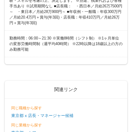
験・スキルを考慮の上、決定します。 ※別途、残業代および各種
手当あり ※試用期間なし ■店長職： ・西日本／月給26万7500円
～ ・東日本／月給28万900円～ ■年収例・一般職：年収300万円
／月給20.4万円＋賞与(年3回)・店長職：年収410万円／月給26万
円＋賞与(年3回)
勤務時間：06:00～21:30 ※実働8時間（シフト制） ※1ヶ月単位
の変形労働時間制（週平均40時間） ※22時以降は18歳以上の方の
み勤務可能
関連リンク
同じ職種から探す
東京都 x 店長・マネージャー候補
同じ業種から探す