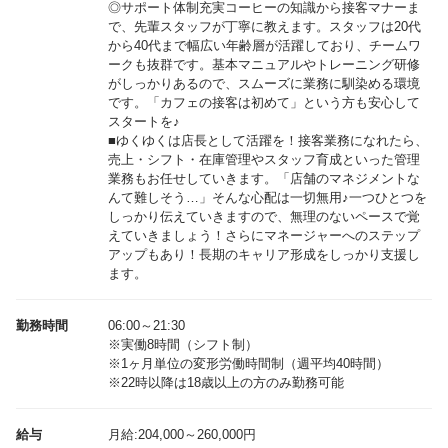
◎サポート体制充実コーヒーの知識から接客マナーま
で、先輩スタッフが丁寧に教えます。スタッフは20代
から40代まで幅広い年齢層が活躍しており、チームワ
ークも抜群です。基本マニュアルやトレーニング研修
がしっかりあるので、スムーズに業務に馴染める環境
です。「カフェの接客は初めて」という方も安心して
スタートを♪
■ゆくゆくは店長として活躍を！接客業務になれたら、
売上・シフト・在庫管理やスタッフ育成といった管理
業務もお任せしていきます。「店舗のマネジメントな
んて難しそう…」そんな心配は一切無用♪一つひとつを
しっかり伝えていきますので、無理のないペースで覚
えていきましょう！さらにマネージャーへのステップ
アップもあり！長期のキャリア形成をしっかり支援し
ます。
勤務時間
06:00～21:30
※実働8時間（シフト制）
※1ヶ月単位の変形労働時間制（週平均40時間）
※22時以降は18歳以上の方のみ勤務可能
給与
月給:204,000～260,000円