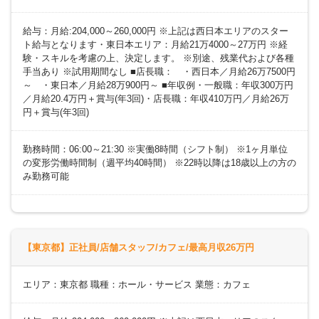
給与：月給:204,000～260,000円 ※上記は西日本エリアのスター
ト給与となります・東日本エリア：月給21万4000～27万円 ※経
験・スキルを考慮の上、決定します。 ※別途、残業代および各種
手当あり ※試用期間なし ■店長職： ・西日本／月給26万7500円
～ ・東日本／月給28万900円～ ■年収例・一般職：年収300万円
／月給20.4万円＋賞与(年3回)・店長職：年収410万円／月給26万
円＋賞与(年3回)
勤務時間：06:00～21:30 ※実働8時間（シフト制） ※1ヶ月単位
の変形労働時間制（週平均40時間） ※22時以降は18歳以上の方の
み勤務可能
【東京都】正社員/店舗スタッフ/カフェ/最高月収26万円
エリア：東京都 職種：ホール・サービス 業態：カフェ