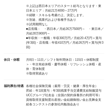
※上記は西日本エリアのスタート給与となります・東
日本エリア：月給21万4000～27万円
※経験・スキルを考慮の上、決定します。
※別途、残業代および各種手当あり
※試用期間なし
■店長職： ・西日本／月給26万7500円～ ・東日本／
月給28万900円～
■年収例・一般職：年収300万円／月給20.4万円＋賞与
(年3回)・店長職：年収410万円／月給26万円＋賞与(年3
休日・休暇
月8日～11日／シフト制年間休日：115日＜休暇制度
＞・年次有給休暇・慶弔休暇・リフレッシュ休暇・産
休・育休制度
※取得実績あり
福利厚生/待遇
各種社会保険完備（雇用・労災・健康・厚生年金）
昇給：年1回賞与：年3回残業手当交通費支給制服貸与
UCCグループ社友会（全国の契約保養所の利用可等）
資格取得支援制度出産祝い金結婚御祝い金お見舞金支
給各コンテストの参加社内勉強会あり