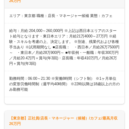
26万円
エリア：東京都 職種：店長・マネージャー候補 業態：カフェ
給与：月給:204,000～260,000円 ※上記は西日本エリアのスター
ト給与となります・東日本エリア：月給21万4000～27万円 ※経
験・スキルを考慮の上、決定します。 ※別途、残業代および各種
手当あり ※試用期間なし ■店長職： ・西日本／月給26万7500円
～ ・東日本／月給28万900円～ ■年収例・一般職：年収300万円
／月給20.4万円＋賞与(年3回)・店長職：年収410万円／月給26万
円＋賞与(年3回)
勤務時間：06:00～21:30 ※実働8時間（シフト制） ※1ヶ月単位
の変形労働時間制（週平均40時間） ※22時以降は18歳以上の方の
み勤務可能
【東京都】正社員/店長・マネージャー（候補）/カフェ/最高月収
26万円