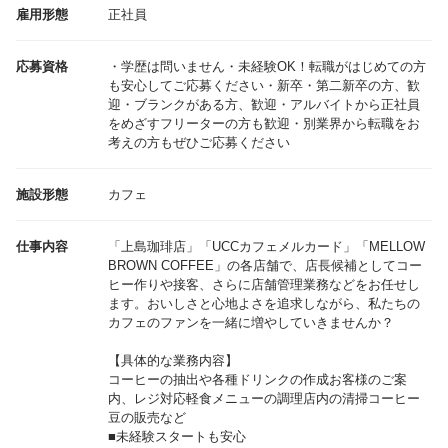
雇用形態
正社員
応募資格
・学歴は問いません・未経験OK！転職がはじめての方
も安心してご応募ください・新卒・第二新卒の方、歓
迎・ブランクがある方、歓迎・アルバイトから正社員
をめざすフリーターの方も歓迎・別業界から転職をお
考えの方もぜひご応募ください
施設形態
カフェ
仕事内容
「上島珈琲店」「UCCカフェメルカード」「MELLOW
BROWN COFFEE」の各店舗で、店長候補としてコー
ヒー作りや接客、さらに店舗管理業務などをお任せし
ます。おいしさと心地よさを追求しながら、私たちの
カフェのファンを一緒に増やしていきませんか？
【具体的な業務内容】
コーヒーの抽出や各種ドリンクの作成お客様のご案
内、レジ対応軽食メニューの調理店内の清掃コーヒー
豆の販売など
■未経験スタートも安心