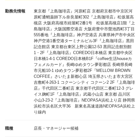
勤務先情報
東京都
『上島珈琲店』河原町店 京都府京都市中京区河
原町通蛸薬師下ル奈良屋町302『上島珈琲店』松坂屋高
槻店 大阪府高槻市紺屋町2番1号 松坂屋高槻店1階『上
島珈琲店』大阪国際空港店 大阪府豊中市螢池西町3丁目
555番地『上島珈琲店』神戸空港店 兵庫県神戸市中央区
神戸空港1番空港ターミナルビル3F『上島珈琲店』黒田
記念館店 東京都台東区上野公園12-53 黒田記念館別館
1・2F『上島珈琲店』COREDO日本橋店 東京都中央区
日本橋1-4-1 COREDO日本橋B1F『coffee生活houseカ
フェメルカード』長崎ゆめタウン夢彩都店 長崎県長崎
市元船10-1 ゆめタウン夢彩都2F『MELLOW BROWN
COFFEE』さいたま新都心店 埼玉県さいたま市大宮区
吉敷町4-263-1 コクーンシティ コクーン2 2F『上島珈琲
店』千代田区二番町店 東京都千代田区二番町12-3 グレ
イス麹町1F『上島珈琲店』武蔵小山店 東京都 品川区
小山3-23-2『上島珈琲店』NEOPASA浜松上り店 静岡県
浜松市浜名区大平36 新東名高速道路NEOPASA浜松上
り線内
職種
店長・マネージャー候補