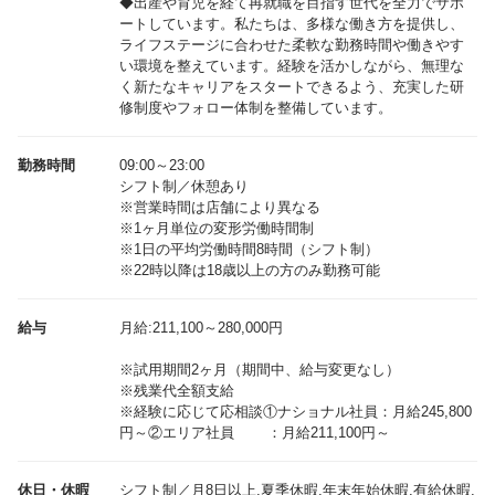
◆出産や育児を経て再就職を目指す世代を全力でサポ
ートしています。私たちは、多様な働き方を提供し、
ライフステージに合わせた柔軟な勤務時間や働きやす
い環境を整えています。経験を活かしながら、無理な
く新たなキャリアをスタートできるよう、充実した研
修制度やフォロー体制を整備しています。
勤務時間
09:00～23:00
シフト制／休憩あり
※営業時間は店舗により異なる
※1ヶ月単位の変形労働時間制
※1日の平均労働時間8時間（シフト制）
※22時以降は18歳以上の方のみ勤務可能
給与
月給:211,100～280,000円
※試用期間2ヶ月（期間中、給与変更なし）
※残業代全額支給
※経験に応じて応相談①ナショナル社員：月給245,800
休日・休暇
シフト制／月8日以上,夏季休暇,年末年始休暇,有給休暇,