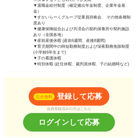
▼退職金給付制度（確定拠出年金制度、企業年金基
金）
▼すかいらーくグループ従業員持株会、 その他各種制
度あり
▼健康保険組合および共済会の契約保養所や契約施設
あり（全国各地）
▼産前産後休暇 (産前6週間、産後8週間)
▼育児期間中の時短勤務制度および深夜勤務免除制度
(小学校6年生まで)
▼子の看護休暇
▼特別休暇 (赴任休暇、裁判員休暇、子の結婚時など)
登録して応募
完全無料
会員登録済みの方はこちら
ログインして応募