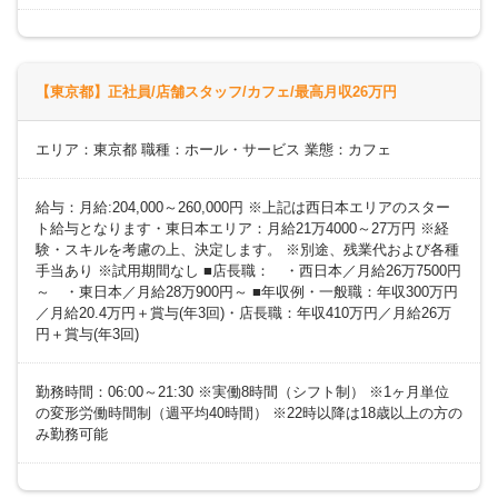
【東京都】正社員/店舗スタッフ/カフェ/最高月収26万円
エリア：東京都 職種：ホール・サービス 業態：カフェ
給与：月給:204,000～260,000円 ※上記は西日本エリアのスター
ト給与となります・東日本エリア：月給21万4000～27万円 ※経
験・スキルを考慮の上、決定します。 ※別途、残業代および各種
手当あり ※試用期間なし ■店長職： ・西日本／月給26万7500円
～ ・東日本／月給28万900円～ ■年収例・一般職：年収300万円
／月給20.4万円＋賞与(年3回)・店長職：年収410万円／月給26万
円＋賞与(年3回)
勤務時間：06:00～21:30 ※実働8時間（シフト制） ※1ヶ月単位
の変形労働時間制（週平均40時間） ※22時以降は18歳以上の方の
み勤務可能