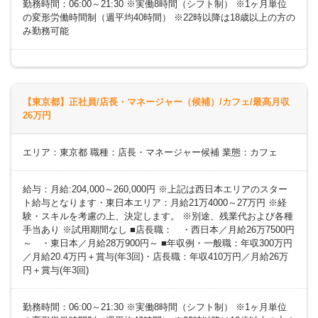
勤務時間：06:00～21:30 ※実働8時間（シフト制） ※1ヶ月単位
の変形労働時間制（週平均40時間） ※22時以降は18歳以上の方の
み勤務可能
【東京都】正社員/店長・マネージャー（候補）/カフェ/最高月収
26万円
エリア：東京都 職種：店長・マネージャー候補 業態：カフェ
給与：月給:204,000～260,000円 ※上記は西日本エリアのスター
ト給与となります・東日本エリア：月給21万4000～27万円 ※経
験・スキルを考慮の上、決定します。 ※別途、残業代および各種
手当あり ※試用期間なし ■店長職： ・西日本／月給26万7500円
～ ・東日本／月給28万900円～ ■年収例・一般職：年収300万円
／月給20.4万円＋賞与(年3回)・店長職：年収410万円／月給26万
円＋賞与(年3回)
勤務時間：06:00～21:30 ※実働8時間（シフト制） ※1ヶ月単位