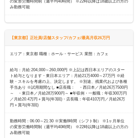
の変形労働時間制（週平均40時間） ※22時以降は18歳以上の方の
み勤務可能
【東京都】正社員/店舗スタッフ/カフェ/最高月収26万円
エリア：東京都 職種：ホール・サービス 業態：カフェ
給与：月給:204,000～260,000円 ※上記は西日本エリアのスター
ト給与となります・東日本エリア：月給21万4000～27万円 ※経
験・スキルを考慮の上、決定します。 ※別途、残業代および各種
手当あり ※試用期間なし ■店長職： ・西日本／月給26万7500円
～ ・東日本／月給28万900円～ ■年収例・一般職：年収300万円
／月給20.4万円＋賞与(年3回)・店長職：年収410万円／月給26万
円＋賞与(年3回)
勤務時間：06:00～21:30 ※実働8時間（シフト制） ※1ヶ月単位
の変形労働時間制（週平均40時間） ※22時以降は18歳以上の方の
み勤務可能