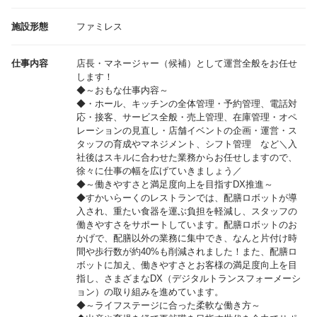
施設形態
ファミレス
仕事内容
店長・マネージャー（候補）として運営全般をお任せ
します！
◆～おもな仕事内容～
◆・ホール、キッチンの全体管理・予約管理、電話対
応・接客、サービス全般・売上管理、在庫管理・オペ
レーションの見直し・店舗イベントの企画・運営・ス
タッフの育成やマネジメント、シフト管理 など＼入
社後はスキルに合わせた業務からお任せしますので、
徐々に仕事の幅を広げていきましょう／
◆～働きやすさと満足度向上を目指すDX推進～
◆すかいらーくのレストランでは、配膳ロボットが導
入され、重たい食器を運ぶ負担を軽減し、スタッフの
働きやすさをサポートしています。配膳ロボットのお
かげで、配膳以外の業務に集中でき、なんと片付け時
間や歩行数が約40%も削減されました！また、配膳ロ
ボットに加え、働きやすさとお客様の満足度向上を目
指し、さまざまなDX（デジタルトランスフォーメーシ
ョン）の取り組みを進めています。
◆～ライフステージに合った柔軟な働き方～