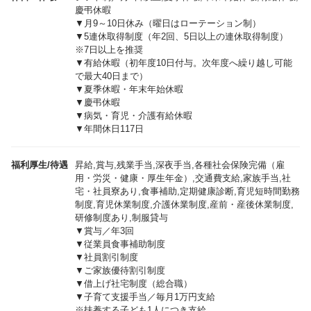
慶弔休暇
▼月9～10日休み（曜日はローテーション制）
▼5連休取得制度（年2回、5日以上の連休取得制度）
※7日以上を推奨
▼有給休暇（初年度10日付与。次年度へ繰り越し可能
で最大40日まで）
▼夏季休暇・年末年始休暇
▼慶弔休暇
▼病気・育児・介護有給休暇
▼年間休日117日
福利厚生/待遇
昇給,賞与,残業手当,深夜手当,各種社会保険完備（雇
用・労災・健康・厚生年金）,交通費支給,家族手当,社
宅・社員寮あり,食事補助,定期健康診断,育児短時間勤務
制度,育児休業制度,介護休業制度,産前・産後休業制度,
研修制度あり,制服貸与
▼賞与／年3回
▼従業員食事補助制度
▼社員割引制度
▼ご家族優待割引制度
▼借上げ社宅制度（総合職）
▼子育て支援手当／毎月1万円支給
※扶養する子ども1人につき支給