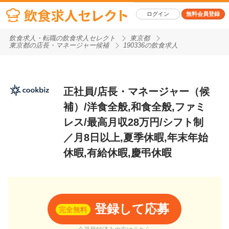
ログイン
無料会員登録
飲食求人・転職の飲食求人セレクト
東京都
東京都の店長・マネージャー候補
190336の飲食求人
正社員/店長・マネージャー（候
補）/洋食全般,和食全般,ファミ
レス/最高月収28万円/シフト制
／月8日以上,夏季休暇,年末年始
休暇,有給休暇,慶弔休暇
登録して応募
完全無料