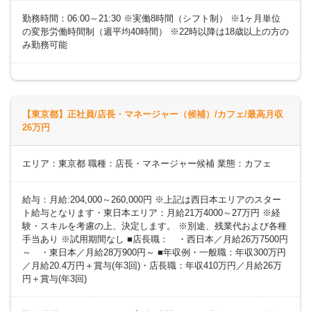
勤務時間：06:00～21:30 ※実働8時間（シフト制） ※1ヶ月単位
の変形労働時間制（週平均40時間） ※22時以降は18歳以上の方の
み勤務可能
【東京都】正社員/店長・マネージャー（候補）/カフェ/最高月収
26万円
エリア：東京都 職種：店長・マネージャー候補 業態：カフェ
給与：月給:204,000～260,000円 ※上記は西日本エリアのスター
ト給与となります・東日本エリア：月給21万4000～27万円 ※経
験・スキルを考慮の上、決定します。 ※別途、残業代および各種
手当あり ※試用期間なし ■店長職： ・西日本／月給26万7500円
～ ・東日本／月給28万900円～ ■年収例・一般職：年収300万円
／月給20.4万円＋賞与(年3回)・店長職：年収410万円／月給26万
円＋賞与(年3回)