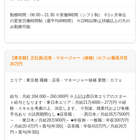
勤務時間：06:00～21:30 ※実働8時間（シフト制） ※1ヶ月単位
の変形労働時間制（週平均40時間） ※22時以降は18歳以上の方の
み勤務可能
【東京都】正社員/店長・マネージャー（候補）/カフェ/最高月収
26万円
エリア：東京都 職種：店長・マネージャー候補 業態：カフェ
給与：月給:204,000～260,000円 ※上記は西日本エリアのスター
ト給与となります・東日本エリア：月給21万4000～27万円 ※経
験・スキルを考慮の上、決定します。 ※別途、残業代および各種
手当あり ※試用期間なし ■店長職： ・西日本／月給26万7500円
～ ・東日本／月給28万900円～ ■年収例・一般職：年収300万円
／月給20.4万円＋賞与(年3回)・店長職：年収410万円／月給26万
円＋賞与(年3回)