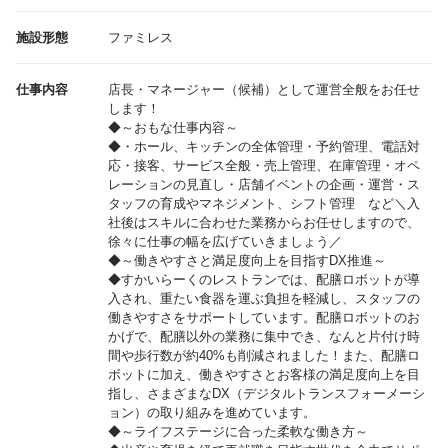
施設形態
ファミレス
仕事内容
店長・マネージャー（候補）として運営全般をお任せ
します！
◆～おもな仕事内容～
◆・ホール、キッチンの全体管理・予約管理、電話対
応・接客、サービス全般・売上管理、在庫管理・オペ
レーションの見直し・店舗イベントの企画・運営・ス
タッフの育成やマネジメント、シフト管理 など＼入
社後はスキルに合わせた業務からお任せしますので、
徐々に仕事の幅を広げていきましょう／
◆～働きやすさと満足度向上を目指すDX推進～
◆すかいらーくのレストランでは、配膳ロボットが導
入され、重たい食器を運ぶ負担を軽減し、スタッフの
働きやすさをサポートしています。配膳ロボットのお
かげで、配膳以外の業務に集中でき、なんと片付け時
間や歩行数が約40%も削減されました！また、配膳ロ
ボットに加え、働きやすさとお客様の満足度向上を目
指し、さまざまなDX（デジタルトランスフォーメーシ
ョン）の取り組みを進めています。
◆～ライフステージに合った柔軟な働き方～