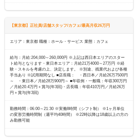
【東京都】正社員/店舗スタッフ/カフェ/最高月収26万円
エリア：東京都 職種：ホール・サービス 業態：カフェ
給与：月給:204,000～260,000円 ※上記は西日本エリアのスター
ト給与となります・東日本エリア：月給21万4000～27万円 ※経
験・スキルを考慮の上、決定します。 ※別途、残業代および各種
手当あり ※試用期間なし ■店長職： ・西日本／月給26万7500円
～ ・東日本／月給28万900円～ ■年収例・一般職：年収300万円
／月給20.4万円＋賞与(年3回)・店長職：年収410万円／月給26万
円＋賞与(年3回)
勤務時間：06:00～21:30 ※実働8時間（シフト制） ※1ヶ月単位
の変形労働時間制（週平均40時間） ※22時以降は18歳以上の方の
み勤務可能