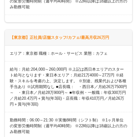
の変形労働時間制（週平均40時間） ※22時以降は18歳以上の方の
み勤務可能
【東京都】正社員/店舗スタッフ/カフェ/最高月収26万円
エリア：東京都 職種：ホール・サービス 業態：カフェ
給与：月給:204,000～260,000円 ※上記は西日本エリアのスター
ト給与となります・東日本エリア：月給21万4000～27万円 ※経
験・スキルを考慮の上、決定します。 ※別途、残業代および各種
手当あり ※試用期間なし ■店長職： ・西日本／月給26万7500円
～ ・東日本／月給28万900円～ ■年収例・一般職：年収300万円
／月給20.4万円＋賞与(年3回)・店長職：年収410万円／月給26万
円＋賞与(年3回)
勤務時間：06:00～21:30 ※実働8時間（シフト制） ※1ヶ月単位
の変形労働時間制（週平均40時間） ※22時以降は18歳以上の方の
み勤務可能