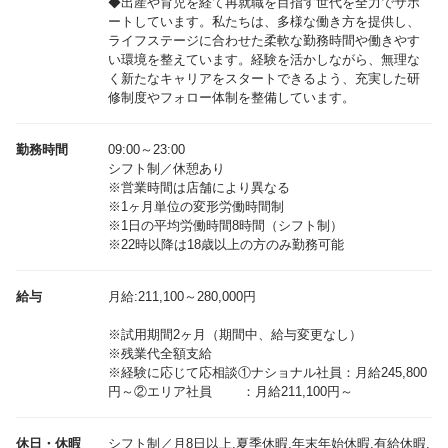
◆出産や育児を経て再就職を目指す世代を全力でサポ
ートしています。私たちは、多様な働き方を提供し、
ライフステージに合わせた柔軟な勤務時間や働きやす
い環境を整えています。経験を活かしながら、無理な
く新たなキャリアをスタートできるよう、充実した研
修制度やフォロー体制を整備しています。
勤務時間
09:00～23:00
シフト制／休憩あり
※営業時間は店舗により異なる
※1ヶ月単位の変形労働時間制
※1日の平均労働時間8時間（シフト制）
※22時以降は18歳以上の方のみ勤務可能
給与
月給:211,100～280,000円
※試用期間2ヶ月（期間中、給与変更なし）
※残業代全額支給
※経験に応じて応相談①ナショナル社員：月給245,800
休日・休暇
シフト制／月8日以上,夏季休暇,年末年始休暇,有給休暇,