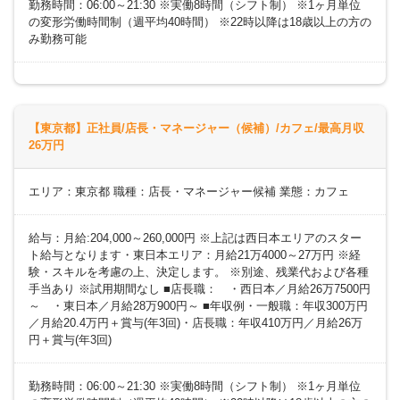
勤務時間：06:00～21:30 ※実働8時間（シフト制） ※1ヶ月単位
の変形労働時間制（週平均40時間） ※22時以降は18歳以上の方の
み勤務可能
【東京都】正社員/店長・マネージャー（候補）/カフェ/最高月収
26万円
エリア：東京都 職種：店長・マネージャー候補 業態：カフェ
給与：月給:204,000～260,000円 ※上記は西日本エリアのスター
ト給与となります・東日本エリア：月給21万4000～27万円 ※経
験・スキルを考慮の上、決定します。 ※別途、残業代および各種
手当あり ※試用期間なし ■店長職： ・西日本／月給26万7500円
～ ・東日本／月給28万900円～ ■年収例・一般職：年収300万円
／月給20.4万円＋賞与(年3回)・店長職：年収410万円／月給26万
円＋賞与(年3回)
勤務時間：06:00～21:30 ※実働8時間（シフト制） ※1ヶ月単位