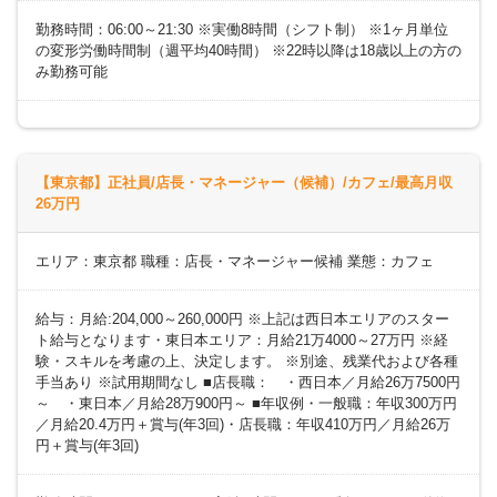
勤務時間：06:00～21:30 ※実働8時間（シフト制） ※1ヶ月単位
の変形労働時間制（週平均40時間） ※22時以降は18歳以上の方の
み勤務可能
【東京都】正社員/店長・マネージャー（候補）/カフェ/最高月収
26万円
エリア：東京都 職種：店長・マネージャー候補 業態：カフェ
給与：月給:204,000～260,000円 ※上記は西日本エリアのスター
ト給与となります・東日本エリア：月給21万4000～27万円 ※経
験・スキルを考慮の上、決定します。 ※別途、残業代および各種
手当あり ※試用期間なし ■店長職： ・西日本／月給26万7500円
～ ・東日本／月給28万900円～ ■年収例・一般職：年収300万円
／月給20.4万円＋賞与(年3回)・店長職：年収410万円／月給26万
円＋賞与(年3回)