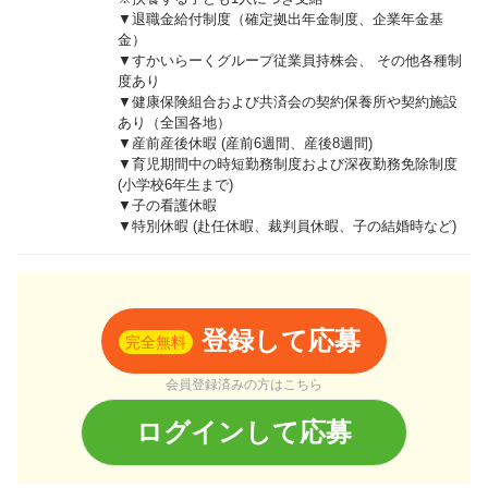
▼退職金給付制度（確定拠出年金制度、企業年金基
金）
▼すかいらーくグループ従業員持株会、 その他各種制
度あり
▼健康保険組合および共済会の契約保養所や契約施設
あり（全国各地）
▼産前産後休暇 (産前6週間、産後8週間)
▼育児期間中の時短勤務制度および深夜勤務免除制度
(小学校6年生まで)
▼子の看護休暇
▼特別休暇 (赴任休暇、裁判員休暇、子の結婚時など)
登録して応募
完全無料
会員登録済みの方はこちら
ログインして応募