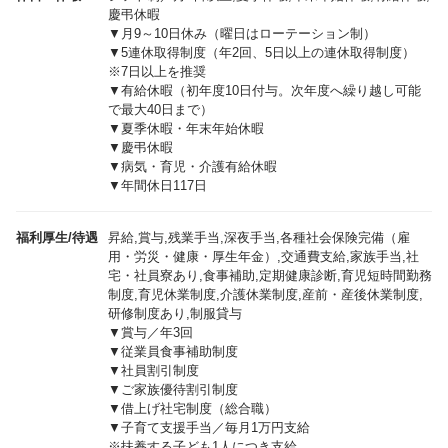
慶弔休暇
▼月9～10日休み（曜日はローテーション制）
▼5連休取得制度（年2回、5日以上の連休取得制度）
※7日以上を推奨
▼有給休暇（初年度10日付与。次年度へ繰り越し可能
で最大40日まで）
▼夏季休暇・年末年始休暇
▼慶弔休暇
▼病気・育児・介護有給休暇
▼年間休日117日
福利厚生/待遇
昇給,賞与,残業手当,深夜手当,各種社会保険完備（雇
用・労災・健康・厚生年金）,交通費支給,家族手当,社
宅・社員寮あり,食事補助,定期健康診断,育児短時間勤務
制度,育児休業制度,介護休業制度,産前・産後休業制度,
研修制度あり,制服貸与
▼賞与／年3回
▼従業員食事補助制度
▼社員割引制度
▼ご家族優待割引制度
▼借上げ社宅制度（総合職）
▼子育て支援手当／毎月1万円支給
※扶養する子ども1人につき支給