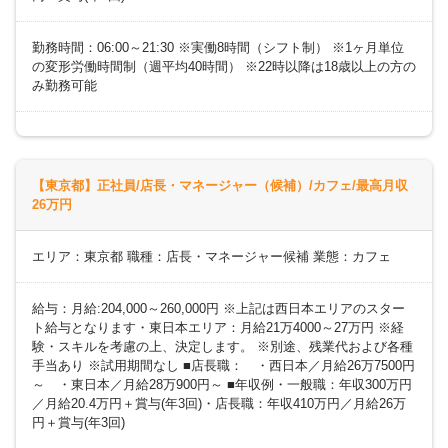
勤務時間：06:00～21:30 ※実働8時間（シフト制） ※1ヶ月単位
の変形労働時間制（週平均40時間） ※22時以降は18歳以上の方の
み勤務可能
【東京都】正社員/店長・マネージャー（候補）/カフェ/最高月収
26万円
エリア：東京都 職種：店長・マネージャー候補 業態：カフェ
給与：月給:204,000～260,000円 ※上記は西日本エリアのスター
ト給与となります・東日本エリア：月給21万4000～27万円 ※経
験・スキルを考慮の上、決定します。 ※別途、残業代および各種
手当あり ※試用期間なし ■店長職： ・西日本／月給26万7500円
～ ・東日本／月給28万900円～ ■年収例・一般職：年収300万円
／月給20.4万円＋賞与(年3回)・店長職：年収410万円／月給26万
円＋賞与(年3回)