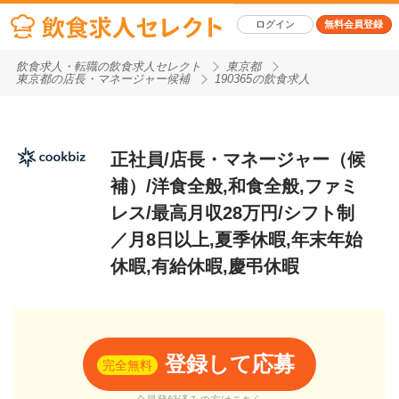
ログイン
無料会員登録
飲食求人・転職の飲食求人セレクト
東京都
東京都の店長・マネージャー候補
190365の飲食求人
正社員/店長・マネージャー（候
補）/洋食全般,和食全般,ファミ
レス/最高月収28万円/シフト制
／月8日以上,夏季休暇,年末年始
休暇,有給休暇,慶弔休暇
登録して応募
完全無料