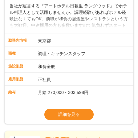
当社が運営する『アートホテル日暮里 ラングウッド』でホテ
ル料理人として活躍しませんか。調理経験があればホテル経
験はなくてもOK。前職が和食の居酒屋やレストランという方
も大歓迎。中途採用の方も多数いますので気負わずスタート
できます。地域に根差したフルサービスホテルなら仕事の幅
も深さもグッと広がりますよ。 ◎仕事内容ホテル内のレスト
勤務先情報
東京都
ランや宴会場での和食調理をお願いします。焼き物や煮物の
調理、盛り付け、刺身の切り出しのほか、料理長の下で和食
職種
調理・キッチンスタッフ
調理や仕込みの状況管理などの調理にかかる全般をお任せし
ます。スキルや経験に応じて発注業務やアルバイトスタッフ
施設形態
和食全般
の指導もお願いします。◇◇クラシカルモダンなホテル◇◇
新宿・東京駅まで20分圏内と便利な好ロケーション。ビジネ
雇用形態
正社員
スやレジャーなどのご利用が多く、18タイプのバンケットル
ームほか、朝食からディナーまでお楽しみいただけるオール
給与
月給:270,000～303,598円
デイダイニング「SERIO（セリオ）」、四季折々の味覚を楽
しめる和食「割烹みなと」などがあります。 ◆POINT◇◇
◎昇給／年1回
◎ワークライフバランスがとりやすい♪年間休日118～121
◎賞与／年2回（年2か月分支給）
詳細を見る
日。長期休暇の取得も推奨しているほか、バースデー休暇や
※経験・能力および年齢・前職給与を考慮し
永年勤続休暇などの制度もあります。 ◎奨学金返還支援制度
て優遇いたします
従業員の声を元に、2023年11月よりスタート。毎月最大1.5
※試用期間3ヶ月（同条件）
万円、最長10年間として、当社が直接返済を行います。
※給与には固定残業代（月22時間分、