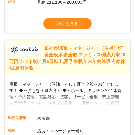
給与
月給:211,100～280,000円
めています。 ◆～ライフステージに合った柔軟な働き方～ ◆
出産や育児を経て再就職を目指す世代を全力でサポートして
※試用期間2ヶ月（期間中、給与変更なし）
います。私たちは、多様な働き方を提供し、ライフステージ
※残業代全額支給
詳細を見る
に合わせた柔軟な勤務時間や働きやすい環境を整えていま
※経験に応じて応相談①ナショナル社員：月
す。経験を活かしながら、無理なく新たなキャリアをスター
給245,800円～②エリア社員 ：月給
トできるよう、充実した研修制度やフォロー体制を整備して
います。
正社員/店長・マネージャー（候補）/洋
食全般,和食全般,ファミレス/最高月収28
万円/シフト制／月8日以上,夏季休暇,年末年始休暇,有給休
暇,慶弔休暇
店長・マネージャー（候補）として運営全般をお任せしま
す！ ◆～おもな仕事内容～ ◆・ホール、キッチンの全体管
理・予約管理、電話対応・接客、サービス全般・売上管理、
在庫管理・オペレーションの見直し・店舗イベントの企画・
運営・スタッフの育成やマネジメント、シフト管理 など＼
入社後はスキルに合わせた業務からお任せしますので、徐々
勤務先情報
東京都
に仕事の幅を広げていきましょう／ ◆～働きやすさと満足度
向上を目指すDX推進～ ◆すかいらーくのレストランでは、
職種
店長・マネージャー候補
配膳ロボットが導入され、重たい食器を運ぶ負担を軽減し、