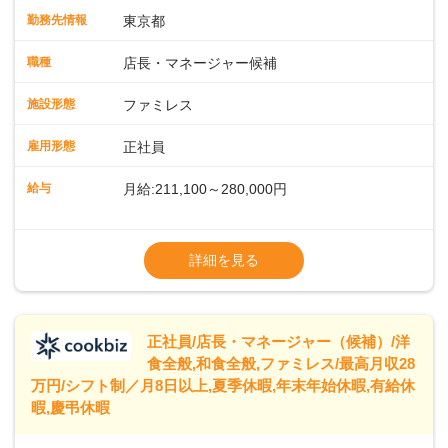
入社後はスキルに合わせた業務からお任せしますので、徐々
勤務先情報
東京都
に仕事の幅を広げていきましょう／ ◆～働きやすさと満足度
向上を目指すDX推進～ ◆すかいらーくのレストランでは、
職種
店長・マネージャー候補
配膳ロボットが導入され、重たい食器を運ぶ負担を軽減し、
スタッフの働きやすさをサポートしています。配膳ロボット
施設形態
ファミレス
のおかげで、配膳以外の業務に集中でき、なんと片付け時間
や歩行数が約40%も削減されました！また、配膳ロボットに
雇用形態
正社員
加え、働きやすさとお客様の満足度向上を目指し、さまざま
なDX（デジタルトランスフォーメーション）の取り組みを進
給与
月給:211,100～280,000円
めています。 ◆～ライフステージに合った柔軟な働き方～ ◆
出産や育児を経て再就職を目指す世代を全力でサポートして
※試用期間2ヶ月（期間中、給与変更なし）
います。私たちは、多様な働き方を提供し、ライフステージ
※残業代全額支給
詳細を見る
に合わせた柔軟な勤務時間や働きやすい環境を整えていま
※経験に応じて応相談①ナショナル社員：月
す。経験を活かしながら、無理なく新たなキャリアをスター
給245,800円～②エリア社員 ：月給
トできるよう、充実した研修制度やフォロー体制を整備して
います。
正社員/店長・マネージャー（候補）/洋
食全般,和食全般,ファミレス/最高月収28
万円/シフト制／月8日以上,夏季休暇,年末年始休暇,有給休
暇,慶弔休暇