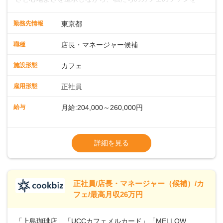
緒に増やしていきませんか？ 【具体的な業務内容】 コーヒー
の抽出や各種ドリンクの作成お客様のご案内、レジ対応軽食
勤務先情報
東京都
メニューの調理店内の清掃コーヒー豆の販売など ■未経験ス
タートも安心 ◎サポート体制充実コーヒーの知識から接客マ
職種
店長・マネージャー候補
ナーまで、先輩スタッフが丁寧に教えます。スタッフは20代
から40代まで幅広い年齢層が活躍しており、チームワークも
施設形態
カフェ
抜群です。基本マニュアルやトレーニング研修がしっかりあ
るので、スムーズに業務に馴染める環境です。「カフェの接
雇用形態
正社員
客は初めて」という方も安心してスタートを♪ ■ゆくゆくは店
長として活躍を！接客業務になれたら、売上・シフト・在庫
給与
月給:204,000～260,000円
管理やスタッフ育成といった管理業務もお任せしていきま
す。「店舗のマネジメントなんて難しそう…」そんな心配は
※上記は西日本エリアのスタート給与となり
一切無用♪一つひとつをしっかり伝えていきますので、無理の
ます・東日本エリア：月給21万4000～27万
詳細を見る
ないペースで覚えていきましょう！さらにマネージャーへの
円
ステップアップもあり！長期のキャリア形成をしっかり支援
※経験・スキルを考慮の上、決定します。
します。
※別途、残業代および各種手当あり
※試用期間なし
正社員/店長・マネージャー（候補）/カ
■店長職： ・西日本／月給26万7500円
フェ/最高月収26万円
～ ・東日本／月給28万900円～
■年収例・一般職：年収300万円／月給20.4
「上島珈琲店」「UCCカフェメルカード」「MELLOW
万円＋賞与(年3回)・店長職：年収410万円／