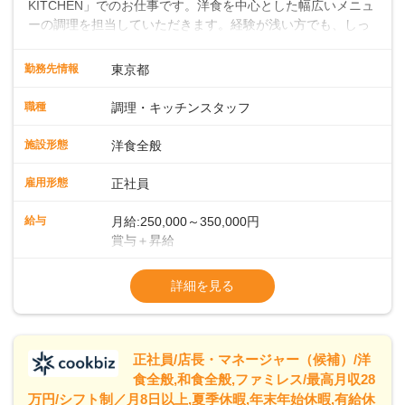
KITCHEN」でのお仕事です。洋食を中心とした幅広いメニュ
ーの調理を担当していただきます。経験が浅い方でも、しっ
かりとしたサポート体制が整っているので、安心してスター
トできます。経験者は、これまでのスキルを活かして即戦力
勤務先情報
東京都
として活躍していただけます。キッチンでは大型ホテルのよ
うな流れ作業ではなく、一人ひとりが責任を持って料理に取
職種
調理・キッチンスタッフ
り組む環境です。そのため、しっかりと実力をつけることが
できます。また、20代・30代の若手や中堅スタッフにどんど
施設形態
洋食全般
ん仕事を任せていくので、若手がぐんぐん成長していくのも
大きな特徴です。 ◆ライブキッチンでお客様を魅了！メニュ
雇用形態
正社員
ー開発であなたのアイデアを形にしよう！シェフはイタリア
ンを極めたベテラン。朝食・ランチの時間帯に、自家製の焼
給与
月給:250,000～350,000円
きたてパンをメインとしたビュッフェスタイルでお客様をお
賞与＋昇給
もてなしします。目の前で料理を仕上げるライブキッチンも
※経験・スキルを考慮の上、決定します
あり、お客様との距離が近い臨場感あふれる環境で、調理だ
※試用期間 3ヶ月間あり（待遇変動なし）
詳細を見る
けでなく演出スキルも身につけられます。さらに、将来的に
※固定残業代15時間25,000円～を含む、超
はメニュー開発にも携わっていただき、あなたのアイデアで
「また食べたい！」「また来たい！」と思っていただけるフ
ァンを一緒に増やしていきましょう！
正社員/店長・マネージャー（候補）/洋
食全般,和食全般,ファミレス/最高月収28
万円/シフト制／月8日以上,夏季休暇,年末年始休暇,有給休