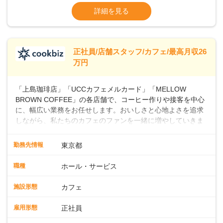
よ♪あなたも、無理なくステップアップできる環境で、少しず
ます・東日本エリア：月給21万4000～27万
詳細を見る
つ成長していきませんか？
円
※経験・スキルを考慮の上、決定します。
※別途、残業代および各種手当あり
※試用期間なし
正社員/店舗スタッフ/カフェ/最高月収26
■店長職： ・西日本／月給26万7500円
万円
～ ・東日本／月給28万900円～
■年収例・一般職：年収300万円／月給20.4
「上島珈琲店」「UCCカフェメルカード」「MELLOW
万円＋賞与(年3回)・店長職：年収410万円／
BROWN COFFEE」の各店舗で、コーヒー作りや接客を中心
に、幅広い業務をお任せします。おいしさと心地よさを追求
しながら、私たちのカフェのファンを一緒に増やしていきま
せんか？ 【具体的な業務内容】 コーヒーの抽出や各種ドリン
クの作成お客様のご案内、レジ対応軽食メニューの調理店内
勤務先情報
東京都
の清掃コーヒー豆の販売など ■未経験スタートも安心 ◎サポ
ート体制充実コーヒーの知識から接客マナーまで、先輩スタ
職種
ホール・サービス
ッフが丁寧に教えます。スタッフは20代から40代まで幅広い
年齢層が活躍しており、チームワークも抜群です。基本マニ
施設形態
カフェ
ュアルやトレーニング研修がしっかりあるので、スムーズに
業務に馴染める環境です。「カフェの接客は初めて」という
雇用形態
正社員
方も安心してスタートを♪ ■店長を目指しませんか？店舗スタ