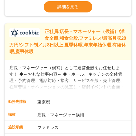
います。私たちは、多様な働き方を提供し、ライフステージ
※残業代全額支給
詳細を見る
に合わせた柔軟な勤務時間や働きやすい環境を整えていま
※経験に応じて応相談①ナショナル社員：月
す。経験を活かしながら、無理なく新たなキャリアをスター
給245,800円～②エリア社員 ：月給
トできるよう、充実した研修制度やフォロー体制を整備して
います。
正社員/店長・マネージャー（候補）/洋
食全般,和食全般,ファミレス/最高月収28
万円/シフト制／月8日以上,夏季休暇,年末年始休暇,有給休
暇,慶弔休暇
店長・マネージャー（候補）として運営全般をお任せしま
す！ ◆～おもな仕事内容～ ◆・ホール、キッチンの全体管
理・予約管理、電話対応・接客、サービス全般・売上管理、
在庫管理・オペレーションの見直し・店舗イベントの企画・
運営・スタッフの育成やマネジメント、シフト管理 など＼
入社後はスキルに合わせた業務からお任せしますので、徐々
勤務先情報
東京都
に仕事の幅を広げていきましょう／ ◆～働きやすさと満足度
向上を目指すDX推進～ ◆すかいらーくのレストランでは、
職種
店長・マネージャー候補
配膳ロボットが導入され、重たい食器を運ぶ負担を軽減し、
スタッフの働きやすさをサポートしています。配膳ロボット
施設形態
ファミレス
のおかげで、配膳以外の業務に集中でき、なんと片付け時間