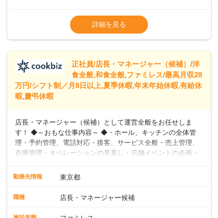
出産や育児を経て再就職を目指す世代を全力でサポートして
※試用期間2ヶ月（期間中、給与変更なし）
います。私たちは、多様な働き方を提供し、ライフステージ
※残業代全額支給
詳細を見る
に合わせた柔軟な勤務時間や働きやすい環境を整えていま
※経験に応じて応相談①ナショナル社員：月
す。経験を活かしながら、無理なく新たなキャリアをスター
給245,800円～②エリア社員 ：月給
トできるよう、充実した研修制度やフォロー体制を整備して
います。
正社員/店長・マネージャー（候補）/洋
食全般,和食全般,ファミレス/最高月収28
万円/シフト制／月8日以上,夏季休暇,年末年始休暇,有給休
暇,慶弔休暇
店長・マネージャー（候補）として運営全般をお任せしま
す！ ◆～おもな仕事内容～ ◆・ホール、キッチンの全体管
理・予約管理、電話対応・接客、サービス全般・売上管理、
在庫管理・オペレーションの見直し・店舗イベントの企画・
運営・スタッフの育成やマネジメント、シフト管理 など＼
入社後はスキルに合わせた業務からお任せしますので、徐々
勤務先情報
東京都
に仕事の幅を広げていきましょう／ ◆～働きやすさと満足度
向上を目指すDX推進～ ◆すかいらーくのレストランでは、
職種
店長・マネージャー候補
配膳ロボットが導入され、重たい食器を運ぶ負担を軽減し、
スタッフの働きやすさをサポートしています。配膳ロボット
施設形態