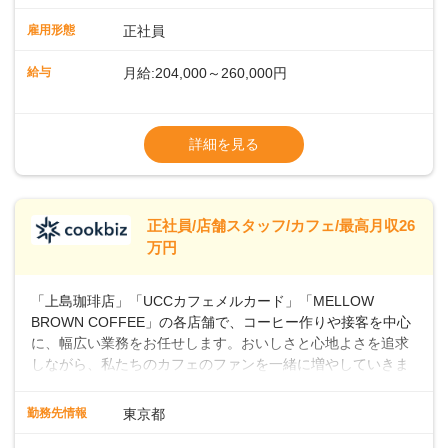
ュアルやトレーニング研修がしっかりあるので、スムーズに
業務に馴染める環境です。「カフェの接客は初めて」という
雇用形態
正社員
方も安心してスタートを♪ ■店長を目指しませんか？店舗スタ
ッフとして経験を積んだ後、店長を目指してみませんか。売
給与
月給:204,000～260,000円
上・シフト・在庫管理やスタッフ育成といった店舗運営をお
任せします。実際に多くの社員がキャリアアップしています
※上記は西日本エリアのスタート給与となり
よ♪あなたも、無理なくステップアップできる環境で、少しず
ます・東日本エリア：月給21万4000～27万
詳細を見る
つ成長していきませんか？
円
※経験・スキルを考慮の上、決定します。
※別途、残業代および各種手当あり
※試用期間なし
正社員/店舗スタッフ/カフェ/最高月収26
■店長職： ・西日本／月給26万7500円
万円
～ ・東日本／月給28万900円～
■年収例・一般職：年収300万円／月給20.4
「上島珈琲店」「UCCカフェメルカード」「MELLOW
万円＋賞与(年3回)・店長職：年収410万円／
BROWN COFFEE」の各店舗で、コーヒー作りや接客を中心
に、幅広い業務をお任せします。おいしさと心地よさを追求
しながら、私たちのカフェのファンを一緒に増やしていきま
せんか？ 【具体的な業務内容】 コーヒーの抽出や各種ドリン
クの作成お客様のご案内、レジ対応軽食メニューの調理店内
勤務先情報
東京都
の清掃コーヒー豆の販売など ■未経験スタートも安心 ◎サポ