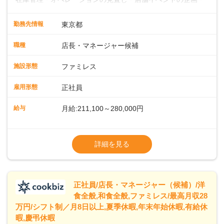
運営・スタッフの育成やマネジメント、シフト管理 など＼
入社後はスキルに合わせた業務からお任せしますので、徐々
勤務先情報
東京都
に仕事の幅を広げていきましょう／ ◆～働きやすさと満足度
向上を目指すDX推進～ ◆すかいらーくのレストランでは、
職種
店長・マネージャー候補
配膳ロボットが導入され、重たい食器を運ぶ負担を軽減し、
スタッフの働きやすさをサポートしています。配膳ロボット
施設形態
ファミレス
のおかげで、配膳以外の業務に集中でき、なんと片付け時間
や歩行数が約40%も削減されました！また、配膳ロボットに
雇用形態
正社員
加え、働きやすさとお客様の満足度向上を目指し、さまざま
なDX（デジタルトランスフォーメーション）の取り組みを進
給与
月給:211,100～280,000円
めています。 ◆～ライフステージに合った柔軟な働き方～ ◆
出産や育児を経て再就職を目指す世代を全力でサポートして
※試用期間2ヶ月（期間中、給与変更なし）
います。私たちは、多様な働き方を提供し、ライフステージ
※残業代全額支給
詳細を見る
に合わせた柔軟な勤務時間や働きやすい環境を整えていま
※経験に応じて応相談①ナショナル社員：月
す。経験を活かしながら、無理なく新たなキャリアをスター
給245,800円～②エリア社員 ：月給
トできるよう、充実した研修制度やフォロー体制を整備して
います。
正社員/店長・マネージャー（候補）/洋
食全般,和食全般,ファミレス/最高月収28
万円/シフト制／月8日以上,夏季休暇,年末年始休暇,有給休
暇,慶弔休暇