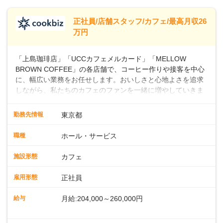
します。
※別途、残業代および各種手当あり
※試用期間なし
正社員/店舗スタッフ/カフェ/最高月収26
■店長職： ・西日本／月給26万7500円
万円
～ ・東日本／月給28万900円～
■年収例・一般職：年収300万円／月給20.4
「上島珈琲店」「UCCカフェメルカード」「MELLOW
万円＋賞与(年3回)・店長職：年収410万円／
BROWN COFFEE」の各店舗で、コーヒー作りや接客を中心
に、幅広い業務をお任せします。おいしさと心地よさを追求
しながら、私たちのカフェのファンを一緒に増やしていきま
せんか？ 【具体的な業務内容】 コーヒーの抽出や各種ドリン
クの作成お客様のご案内、レジ対応軽食メニューの調理店内
勤務先情報
東京都
の清掃コーヒー豆の販売など ■未経験スタートも安心 ◎サポ
ート体制充実コーヒーの知識から接客マナーまで、先輩スタ
職種
ホール・サービス
ッフが丁寧に教えます。スタッフは20代から40代まで幅広い
年齢層が活躍しており、チームワークも抜群です。基本マニ
施設形態
カフェ
ュアルやトレーニング研修がしっかりあるので、スムーズに
業務に馴染める環境です。「カフェの接客は初めて」という
雇用形態
正社員
方も安心してスタートを♪ ■店長を目指しませんか？店舗スタ
ッフとして経験を積んだ後、店長を目指してみませんか。売
給与
月給:204,000～260,000円
上・シフト・在庫管理やスタッフ育成といった店舗運営をお
任せします。実際に多くの社員がキャリアアップしています
※上記は西日本エリアのスタート給与となり