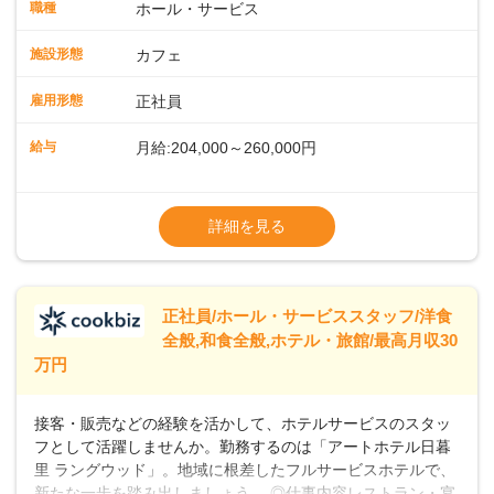
ート体制充実コーヒーの知識から接客マナーまで、先輩スタ
職種
ホール・サービス
ッフが丁寧に教えます。スタッフは20代から40代まで幅広い
年齢層が活躍しており、チームワークも抜群です。基本マニ
施設形態
カフェ
ュアルやトレーニング研修がしっかりあるので、スムーズに
業務に馴染める環境です。「カフェの接客は初めて」という
雇用形態
正社員
方も安心してスタートを♪ ■店長を目指しませんか？店舗スタ
ッフとして経験を積んだ後、店長を目指してみませんか。売
給与
月給:204,000～260,000円
上・シフト・在庫管理やスタッフ育成といった店舗運営をお
任せします。実際に多くの社員がキャリアアップしています
※上記は西日本エリアのスタート給与となり
よ♪あなたも、無理なくステップアップできる環境で、少しず
ます・東日本エリア：月給21万4000～27万
詳細を見る
つ成長していきませんか？
円
※経験・スキルを考慮の上、決定します。
※別途、残業代および各種手当あり
※試用期間なし
正社員/ホール・サービススタッフ/洋食
■店長職： ・西日本／月給26万7500円
全般,和食全般,ホテル・旅館/最高月収30
～ ・東日本／月給28万900円～
万円
■年収例・一般職：年収300万円／月給20.4
万円＋賞与(年3回)・店長職：年収410万円／
接客・販売などの経験を活かして、ホテルサービスのスタッ
フとして活躍しませんか。勤務するのは「アートホテル日暮
里 ラングウッド」。地域に根差したフルサービスホテルで、
新たな一歩を踏み出しましょう。 ◎仕事内容レストラン・宴