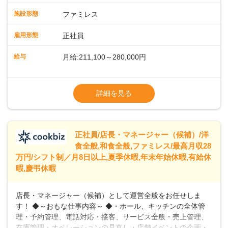
スタッフの働きやすさをサポートしています。配膳ロボット
施設形態
ファミレス
のおかげで、配膳以外の業務に集中でき、なんと片付け時間
や歩行数が約40%も削減されました！また、配膳ロボットに
雇用形態
正社員
加え、働きやすさとお客様の満足度向上を目指し、さまざま
なDX（デジタルトランスフォーメーション）の取り組みを進
給与
月給:211,100～280,000円
めています。 ◆～ライフステージに合った柔軟な働き方～ ◆
出産や育児を経て再就職を目指す世代を全力でサポートして
※試用期間2ヶ月（期間中、給与変更なし）
います。私たちは、多様な働き方を提供し、ライフステージ
※残業代全額支給
詳細を見る
に合わせた柔軟な勤務時間や働きやすい環境を整えていま
※経験に応じて応相談①ナショナル社員：月
す。経験を活かしながら、無理なく新たなキャリアをスター
給245,800円～②エリア社員 ：月給
トできるよう、充実した研修制度やフォロー体制を整備して
います。
正社員/店長・マネージャー（候補）/洋
食全般,和食全般,ファミレス/最高月収28
万円/シフト制／月8日以上,夏季休暇,年末年始休暇,有給休
暇,慶弔休暇
店長・マネージャー（候補）として運営全般をお任せしま
す！ ◆～おもな仕事内容～ ◆・ホール、キッチンの全体管
理・予約管理、電話対応・接客、サービス全般・売上管理、
在庫管理・オペレーションの見直し・店舗イベントの企画・