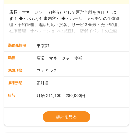
店長・マネージャー（候補）として運営全般をお任せしま
す！ ◆～おもな仕事内容～ ◆・ホール、キッチンの全体管
理・予約管理、電話対応・接客、サービス全般・売上管理、
在庫管理・オペレーションの見直し・店舗イベントの企画・
運営・スタッフの育成やマネジメント、シフト管理 など＼
入社後はスキルに合わせた業務からお任せしますので、徐々
勤務先情報
東京都
に仕事の幅を広げていきましょう／ ◆～働きやすさと満足度
向上を目指すDX推進～ ◆すかいらーくのレストランでは、
職種
店長・マネージャー候補
配膳ロボットが導入され、重たい食器を運ぶ負担を軽減し、
スタッフの働きやすさをサポートしています。配膳ロボット
施設形態
ファミレス
のおかげで、配膳以外の業務に集中でき、なんと片付け時間
や歩行数が約40%も削減されました！また、配膳ロボットに
雇用形態
正社員
加え、働きやすさとお客様の満足度向上を目指し、さまざま
なDX（デジタルトランスフォーメーション）の取り組みを進
給与
月給:211,100～280,000円
めています。 ◆～ライフステージに合った柔軟な働き方～ ◆
出産や育児を経て再就職を目指す世代を全力でサポートして
※試用期間2ヶ月（期間中、給与変更なし）
います。私たちは、多様な働き方を提供し、ライフステージ
※残業代全額支給
詳細を見る
に合わせた柔軟な勤務時間や働きやすい環境を整えていま
※経験に応じて応相談①ナショナル社員：月
す。経験を活かしながら、無理なく新たなキャリアをスター
給245,800円～②エリア社員 ：月給
トできるよう、充実した研修制度やフォロー体制を整備して