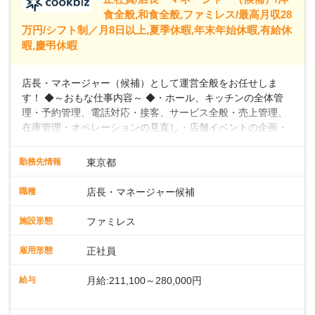
食全般,和食全般,ファミレス/最高月収28
万円/シフト制／月8日以上,夏季休暇,年末年始休暇,有給休
暇,慶弔休暇
店長・マネージャー（候補）として運営全般をお任せしま
す！ ◆～おもな仕事内容～ ◆・ホール、キッチンの全体管
理・予約管理、電話対応・接客、サービス全般・売上管理、
在庫管理・オペレーションの見直し・店舗イベントの企画・
運営・スタッフの育成やマネジメント、シフト管理 など＼
入社後はスキルに合わせた業務からお任せしますので、徐々
勤務先情報
東京都
に仕事の幅を広げていきましょう／ ◆～働きやすさと満足度
向上を目指すDX推進～ ◆すかいらーくのレストランでは、
職種
店長・マネージャー候補
配膳ロボットが導入され、重たい食器を運ぶ負担を軽減し、
スタッフの働きやすさをサポートしています。配膳ロボット
施設形態
ファミレス
のおかげで、配膳以外の業務に集中でき、なんと片付け時間
や歩行数が約40%も削減されました！また、配膳ロボットに
雇用形態
正社員
加え、働きやすさとお客様の満足度向上を目指し、さまざま
なDX（デジタルトランスフォーメーション）の取り組みを進
給与
月給:211,100～280,000円
めています。 ◆～ライフステージに合った柔軟な働き方～ ◆
出産や育児を経て再就職を目指す世代を全力でサポートして
※試用期間2ヶ月（期間中、給与変更なし）