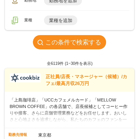
勤務地
勤務地を追加
業種
業種を追加
この条件で検索する
全6119件
(1~30件を表示)
正社員/店長・マネージャー（候補）/カ
フェ/最高月収26万円
「上島珈琲店」「UCCカフェメルカード」「MELLOW
BROWN COFFEE」の各店舗で、店長候補としてコーヒー作
りや接客、さらに店舗管理業務などをお任せします。おいし
さと心地よさを追求しながら、私たちのカフェのファンを一
緒に増やしていきませんか？ 【具体的な業務内容】 コーヒー
の抽出や各種ドリンクの作成お客様のご案内、レジ対応軽食
勤務先情報
東京都