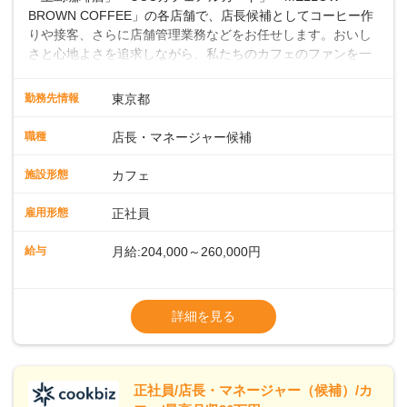
BROWN COFFEE」の各店舗で、店長候補としてコーヒー作
りや接客、さらに店舗管理業務などをお任せします。おいし
さと心地よさを追求しながら、私たちのカフェのファンを一
緒に増やしていきませんか？ 【具体的な業務内容】 コーヒー
の抽出や各種ドリンクの作成お客様のご案内、レジ対応軽食
勤務先情報
東京都
メニューの調理店内の清掃コーヒー豆の販売など ■未経験ス
タートも安心 ◎サポート体制充実コーヒーの知識から接客マ
職種
店長・マネージャー候補
ナーまで、先輩スタッフが丁寧に教えます。スタッフは20代
から40代まで幅広い年齢層が活躍しており、チームワークも
施設形態
カフェ
抜群です。基本マニュアルやトレーニング研修がしっかりあ
るので、スムーズに業務に馴染める環境です。「カフェの接
雇用形態
正社員
客は初めて」という方も安心してスタートを♪ ■ゆくゆくは店
長として活躍を！接客業務になれたら、売上・シフト・在庫
給与
月給:204,000～260,000円
管理やスタッフ育成といった管理業務もお任せしていきま
す。「店舗のマネジメントなんて難しそう…」そんな心配は
※上記は西日本エリアのスタート給与となり
一切無用♪一つひとつをしっかり伝えていきますので、無理の
ます・東日本エリア：月給21万4000～27万
詳細を見る
ないペースで覚えていきましょう！さらにマネージャーへの
円
ステップアップもあり！長期のキャリア形成をしっかり支援
※経験・スキルを考慮の上、決定します。
します。
※別途、残業代および各種手当あり
※試用期間なし
正社員/店長・マネージャー（候補）/カ
■店長職： ・西日本／月給26万7500円