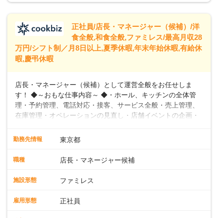
給245,800円～②エリア社員 ：月給
トできるよう、充実した研修制度やフォロー体制を整備して
います。
正社員/店長・マネージャー（候補）/洋
食全般,和食全般,ファミレス/最高月収28
万円/シフト制／月8日以上,夏季休暇,年末年始休暇,有給休
暇,慶弔休暇
店長・マネージャー（候補）として運営全般をお任せしま
す！ ◆～おもな仕事内容～ ◆・ホール、キッチンの全体管
理・予約管理、電話対応・接客、サービス全般・売上管理、
在庫管理・オペレーションの見直し・店舗イベントの企画・
運営・スタッフの育成やマネジメント、シフト管理 など＼
入社後はスキルに合わせた業務からお任せしますので、徐々
勤務先情報
東京都
に仕事の幅を広げていきましょう／ ◆～働きやすさと満足度
向上を目指すDX推進～ ◆すかいらーくのレストランでは、
職種
店長・マネージャー候補
配膳ロボットが導入され、重たい食器を運ぶ負担を軽減し、
スタッフの働きやすさをサポートしています。配膳ロボット
施設形態
ファミレス
のおかげで、配膳以外の業務に集中でき、なんと片付け時間
や歩行数が約40%も削減されました！また、配膳ロボットに
雇用形態
正社員
加え、働きやすさとお客様の満足度向上を目指し、さまざま
なDX（デジタルトランスフォーメーション）の取り組みを進