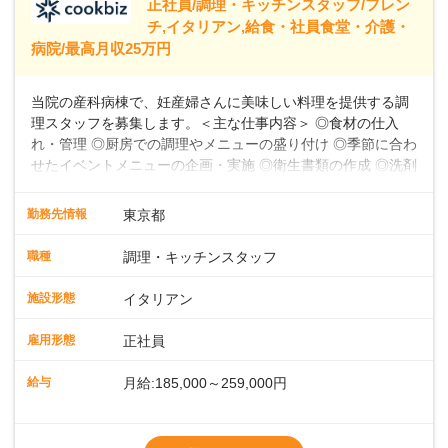
正社員/調理・キッチンスタッフ/フレン
39,600円～43,598円分）を含みます。超過
チ,イタリアン,給食・社員食堂・介護・
病院/最高月収25万円
当院の産科病棟で、妊産婦さんに美味しい料理を提供する調
理スタッフを募集します。＜主な仕事内容＞ ◎食材の仕入
れ・管理 ◎厨房での調理やメニューの盛り付け ◎季節に合わ
せたイベントメニューの企画・実施 ◎衛生書類の作成 ◎洗剤
や消耗品の備品発注、衛生点検 ◎食数の管理 ◎パートスタッ
フの指導 など★フレンチ・和・洋・中・イタリアンなど、
勤務先情報
東京都
様々な料理に挑戦できる環境お任せする業務は、食材の仕入
れ・管理から、厨房での調理やメニューの盛り付け、さらに
職種
調理・キッチンスタッフ
季節に合わせたイベントメニューの企画まで多岐にわたりま
す。フレンチのコース料理から和・洋・中・イタリアンま
施設形態
イタリアン
で、幅広い料理に挑戦できる環境です。衛生書類の作成や備
品発注、食数管理も担当していただきます。各時間帯スタッ
雇用形態
正社員
フ2～4名体制で、安心して働けます。パートスタッフの指導
や育成業務もあるため、スキルアップを目指せます。お産前
給与
月給:185,000～259,000円
後の食事を通して、妊産婦さんに特別な時間を提供しましょ
う。
※残業代別途全額支給
※試用期間3か月間（期間中、給与待遇変更