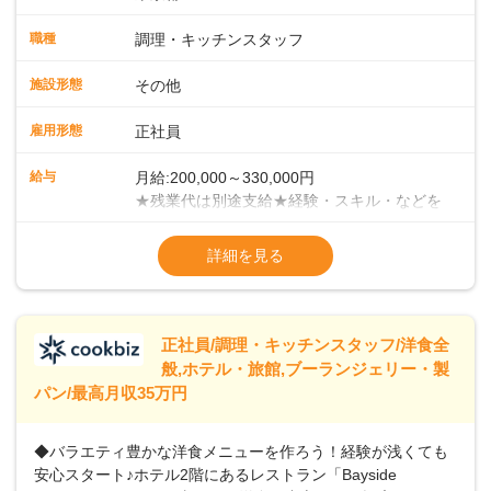
スタッフとして、社員向けメニューの調理をお任せしていき
ます。まずは当店の仕事の流れ・お店のルールを把握してく
職種
調理・キッチンスタッフ
ださい。少しずつ業務に慣れていただければと考えていま
す。 ■チームワークがカギ！当店での調理方法は、給食等の
施設形態
その他
ようにチームで一度に大人数分の調理を手がけていく集団調
理です。メイン・副菜担当、揚げ物担当、ご飯担当、盛り付
雇用形態
正社員
け担当などがあり、各担当部と協力しての業務になります。
＜徐々にマネジメントも学んでください＞業務に慣れてきた
給与
月給:200,000～330,000円
ら、徐々にマネジメント業務をお任せしていきます。パート
★残業代は別途支給★経験・スキル・などを
スタッフのシフト管理やメニュー開発など、店舗運営に携わ
考慮のうえ、決定いたします★賞与年2回
ることになりますので、お店を作っていく面白さを味わえま
（2023年度実績：3.8ヶ月分支給）★昇給年
詳細を見る
すよ！＜将来はキャリアアップも＞まずは、1年間での一人立
1回（55歳まで）＜年収例＞年収380万円／
ちを目指してください。その後は、意欲・能力次第で本社事
入社5年／40歳年収400万円／入社3年／48歳
業部での役職や、その他マネジメント職へのステップアップ
年収460万円／入社7年／51歳
も可能です。
※試用期間3ヶ月あり（給与・待遇変動な
正社員/調理・キッチンスタッフ/洋食全
般,ホテル・旅館,ブーランジェリー・製
パン/最高月収35万円
◆バラエティ豊かな洋食メニューを作ろう！経験が浅くても
安心スタート♪ホテル2階にあるレストラン「Bayside