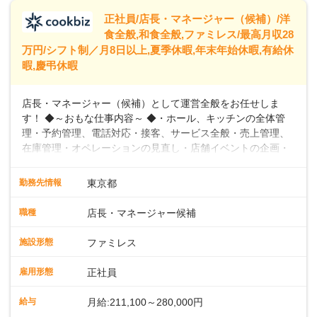
います。
正社員/店長・マネージャー（候補）/洋
食全般,和食全般,ファミレス/最高月収28
万円/シフト制／月8日以上,夏季休暇,年末年始休暇,有給休
暇,慶弔休暇
店長・マネージャー（候補）として運営全般をお任せしま
す！ ◆～おもな仕事内容～ ◆・ホール、キッチンの全体管
理・予約管理、電話対応・接客、サービス全般・売上管理、
在庫管理・オペレーションの見直し・店舗イベントの企画・
運営・スタッフの育成やマネジメント、シフト管理 など＼
入社後はスキルに合わせた業務からお任せしますので、徐々
勤務先情報
東京都
に仕事の幅を広げていきましょう／ ◆～働きやすさと満足度
向上を目指すDX推進～ ◆すかいらーくのレストランでは、
職種
店長・マネージャー候補
配膳ロボットが導入され、重たい食器を運ぶ負担を軽減し、
スタッフの働きやすさをサポートしています。配膳ロボット
施設形態
ファミレス
のおかげで、配膳以外の業務に集中でき、なんと片付け時間
や歩行数が約40%も削減されました！また、配膳ロボットに
雇用形態
正社員
加え、働きやすさとお客様の満足度向上を目指し、さまざま
なDX（デジタルトランスフォーメーション）の取り組みを進
給与
月給:211,100～280,000円
めています。 ◆～ライフステージに合った柔軟な働き方～ ◆