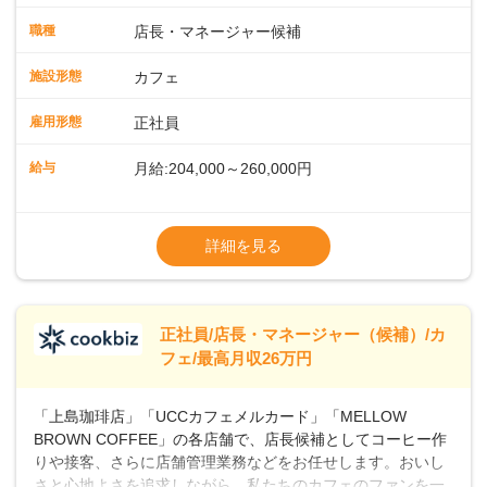
メニューの調理店内の清掃コーヒー豆の販売など ■未経験ス
タートも安心 ◎サポート体制充実コーヒーの知識から接客マ
職種
店長・マネージャー候補
ナーまで、先輩スタッフが丁寧に教えます。スタッフは20代
から40代まで幅広い年齢層が活躍しており、チームワークも
施設形態
カフェ
抜群です。基本マニュアルやトレーニング研修がしっかりあ
るので、スムーズに業務に馴染める環境です。「カフェの接
雇用形態
正社員
客は初めて」という方も安心してスタートを♪ ■ゆくゆくは店
長として活躍を！接客業務になれたら、売上・シフト・在庫
給与
月給:204,000～260,000円
管理やスタッフ育成といった管理業務もお任せしていきま
す。「店舗のマネジメントなんて難しそう…」そんな心配は
※上記は西日本エリアのスタート給与となり
一切無用♪一つひとつをしっかり伝えていきますので、無理の
ます・東日本エリア：月給21万4000～27万
詳細を見る
ないペースで覚えていきましょう！さらにマネージャーへの
円
ステップアップもあり！長期のキャリア形成をしっかり支援
※経験・スキルを考慮の上、決定します。
します。
※別途、残業代および各種手当あり
※試用期間なし
正社員/店長・マネージャー（候補）/カ
■店長職： ・西日本／月給26万7500円
フェ/最高月収26万円
～ ・東日本／月給28万900円～
■年収例・一般職：年収300万円／月給20.4
「上島珈琲店」「UCCカフェメルカード」「MELLOW
万円＋賞与(年3回)・店長職：年収410万円／
BROWN COFFEE」の各店舗で、店長候補としてコーヒー作
りや接客、さらに店舗管理業務などをお任せします。おいし
さと心地よさを追求しながら、私たちのカフェのファンを一