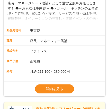
店長・マネージャー（候補）として運営全般をお任せしま
す！ ◆～おもな仕事内容～ ◆・ホール、キッチンの全体管
理・予約管理、電話対応・接客、サービス全般・売上管理、
在庫管理・オペレーションの見直し・店舗イベントの企画・
運営・スタッフの育成やマネジメント、シフト管理 など＼
入社後はスキルに合わせた業務からお任せしますので、徐々
勤務先情報
東京都
に仕事の幅を広げていきましょう／ ◆～働きやすさと満足度
向上を目指すDX推進～ ◆すかいらーくのレストランでは、
職種
店長・マネージャー候補
配膳ロボットが導入され、重たい食器を運ぶ負担を軽減し、
スタッフの働きやすさをサポートしています。配膳ロボット
施設形態
ファミレス
のおかげで、配膳以外の業務に集中でき、なんと片付け時間
や歩行数が約40%も削減されました！また、配膳ロボットに
雇用形態
正社員
加え、働きやすさとお客様の満足度向上を目指し、さまざま
なDX（デジタルトランスフォーメーション）の取り組みを進
給与
月給:211,100～280,000円
めています。 ◆～ライフステージに合った柔軟な働き方～ ◆
出産や育児を経て再就職を目指す世代を全力でサポートして
※試用期間2ヶ月（期間中、給与変更なし）
います。私たちは、多様な働き方を提供し、ライフステージ
※残業代全額支給
詳細を見る
に合わせた柔軟な勤務時間や働きやすい環境を整えていま
※経験に応じて応相談①ナショナル社員：月
す。経験を活かしながら、無理なく新たなキャリアをスター
給245,800円～②エリア社員 ：月給
トできるよう、充実した研修制度やフォロー体制を整備して
います。
正社員/店長・マネージャー（候補）/洋