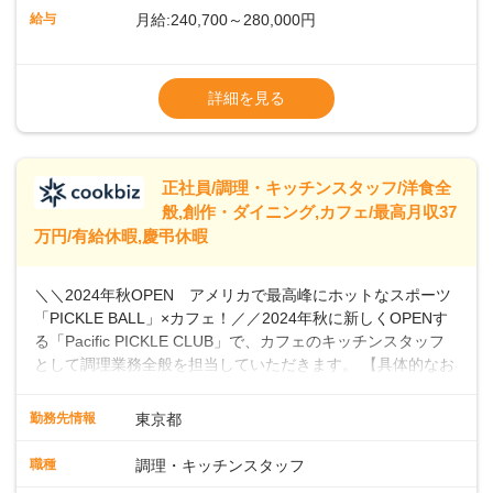
ら醸造しています。私たちと一緒に、新しいスタートを切り
給与
月給:240,700～280,000円
ませんか？あなたのご応募を心よりお待ちしております！
※経験・スキルなどを考慮のうえ決定します
▼給与改定（年1回)
詳細を見る
▼決算賞与（年1回)
【手当】
正社員/調理・キッチンスタッフ/洋食全
▼残業手当（固定残業見合手当43,613円～／
般,創作・ダイニング,カフェ/最高月収37
残業見合30時間を超えた分は別途支給）
万円/有給休暇,慶弔休暇
▼法定休出手当
▼深夜勤務手当（22:00〜25%UP）
＼＼2024年秋OPEN アメリカで最高峰にホットなスポーツ
▼交通費支給（上限月10万円)
「PICKLE BALL」×カフェ！／／2024年秋に新しくOPENす
※第二新卒は月給22万円～
る「Pacific PICKLE CLUB」で、カフェのキッチンスタッフ
として調理業務全般を担当していただきます。 【具体的なお
仕事内容】 ・食材の発注・仕込み・簡単な調理・盛り付け・
清掃などスキルや希望に応じて、新メニューの開発にも積極
勤務先情報
東京都
的に携わっていただけます。オープニングスタッフとして、
新店舗の立ち上げに貢献し、カフェの成功に向けた重要な役
職種
調理・キッチンスタッフ
割を担うチャンスです。 【 PICKLE BALLとは】 現在、全米