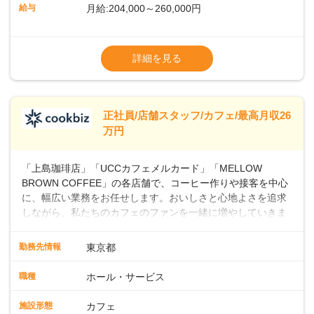
ッフとして経験を積んだ後、店長を目指してみませんか。売
給与
月給:204,000～260,000円
上・シフト・在庫管理やスタッフ育成といった店舗運営をお
任せします。実際に多くの社員がキャリアアップしています
※上記は西日本エリアのスタート給与となり
よ♪あなたも、無理なくステップアップできる環境で、少しず
ます・東日本エリア：月給21万4000～27万
詳細を見る
つ成長していきませんか？
円
※経験・スキルを考慮の上、決定します。
※別途、残業代および各種手当あり
※試用期間なし
正社員/店舗スタッフ/カフェ/最高月収26
■店長職： ・西日本／月給26万7500円
万円
～ ・東日本／月給28万900円～
■年収例・一般職：年収300万円／月給20.4
「上島珈琲店」「UCCカフェメルカード」「MELLOW
万円＋賞与(年3回)・店長職：年収410万円／
BROWN COFFEE」の各店舗で、コーヒー作りや接客を中心
に、幅広い業務をお任せします。おいしさと心地よさを追求
しながら、私たちのカフェのファンを一緒に増やしていきま
せんか？ 【具体的な業務内容】 コーヒーの抽出や各種ドリン
クの作成お客様のご案内、レジ対応軽食メニューの調理店内
勤務先情報
東京都
の清掃コーヒー豆の販売など ■未経験スタートも安心 ◎サポ
ート体制充実コーヒーの知識から接客マナーまで、先輩スタ
職種
ホール・サービス
ッフが丁寧に教えます。スタッフは20代から40代まで幅広い
年齢層が活躍しており、チームワークも抜群です。基本マニ
施設形態
カフェ