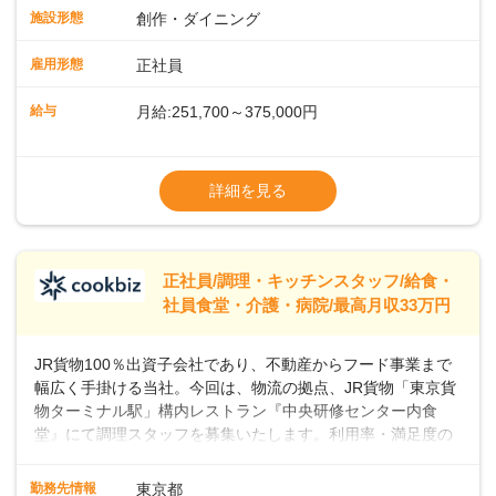
で4880万人がプレイしていると言われ、特にビジネスリーダ
施設形態
創作・ダイニング
ーの間で人気が急上昇しています。一時的なブームにとどま
らず、テニスコートがピックルボールコートに改装されるな
雇用形態
正社員
ど、幅広い層のプレイヤーが楽しんでいるスポーツです。私
たちと一緒に、新しいスタートを切りませんか？あなたのご
給与
月給:251,700～375,000円
応募を心よりお待ちしております！
※経験・スキルなどを考慮のうえ決定します
▼給与改定（年1回)
詳細を見る
▼決算賞与（年1回)
【手当】
正社員/調理・キッチンスタッフ/給食・
▼残業手当（固定残業見合手当43,613円～／
社員食堂・介護・病院/最高月収33万円
残業見合30時間を超えた分は別途支給）
▼法定休出手当
JR貨物100％出資子会社であり、不動産からフード事業まで
▼深夜勤務手当（22:00〜25%UP）
幅広く手掛ける当社。今回は、物流の拠点、JR貨物「東京貨
▼交通費支給（上限月10万円)
物ターミナル駅」構内レストラン『中央研修センター内食
堂』にて調理スタッフを募集いたします。利用率・満足度の
高いお店づくりを目指して、一緒に盛り上げていきましょ
う！＜まずは調理スタッフとして＞入社後、あなたには調理
勤務先情報
東京都