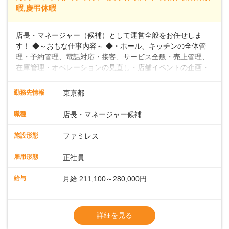
暇,慶弔休暇
店長・マネージャー（候補）として運営全般をお任せしま
す！ ◆～おもな仕事内容～ ◆・ホール、キッチンの全体管
理・予約管理、電話対応・接客、サービス全般・売上管理、
在庫管理・オペレーションの見直し・店舗イベントの企画・
運営・スタッフの育成やマネジメント、シフト管理 など＼
入社後はスキルに合わせた業務からお任せしますので、徐々
勤務先情報
東京都
に仕事の幅を広げていきましょう／ ◆～働きやすさと満足度
向上を目指すDX推進～ ◆すかいらーくのレストランでは、
職種
店長・マネージャー候補
配膳ロボットが導入され、重たい食器を運ぶ負担を軽減し、
スタッフの働きやすさをサポートしています。配膳ロボット
施設形態
ファミレス
のおかげで、配膳以外の業務に集中でき、なんと片付け時間
や歩行数が約40%も削減されました！また、配膳ロボットに
雇用形態
正社員
加え、働きやすさとお客様の満足度向上を目指し、さまざま
なDX（デジタルトランスフォーメーション）の取り組みを進
給与
月給:211,100～280,000円
めています。 ◆～ライフステージに合った柔軟な働き方～ ◆
出産や育児を経て再就職を目指す世代を全力でサポートして
※試用期間2ヶ月（期間中、給与変更なし）
います。私たちは、多様な働き方を提供し、ライフステージ
※残業代全額支給
詳細を見る
に合わせた柔軟な勤務時間や働きやすい環境を整えていま
※経験に応じて応相談①ナショナル社員：月
す。経験を活かしながら、無理なく新たなキャリアをスター