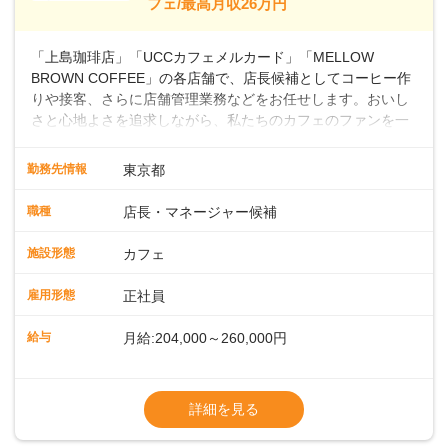
フェ/最高月収26万円
～ ・東日本／月給28万900円～
■年収例・一般職：年収300万円／月給20.4
「上島珈琲店」「UCCカフェメルカード」「MELLOW
万円＋賞与(年3回)・店長職：年収410万円／
BROWN COFFEE」の各店舗で、店長候補としてコーヒー作
りや接客、さらに店舗管理業務などをお任せします。おいし
さと心地よさを追求しながら、私たちのカフェのファンを一
緒に増やしていきませんか？ 【具体的な業務内容】 コーヒー
の抽出や各種ドリンクの作成お客様のご案内、レジ対応軽食
勤務先情報
東京都
メニューの調理店内の清掃コーヒー豆の販売など ■未経験ス
タートも安心 ◎サポート体制充実コーヒーの知識から接客マ
職種
店長・マネージャー候補
ナーまで、先輩スタッフが丁寧に教えます。スタッフは20代
から40代まで幅広い年齢層が活躍しており、チームワークも
施設形態
カフェ
抜群です。基本マニュアルやトレーニング研修がしっかりあ
るので、スムーズに業務に馴染める環境です。「カフェの接
雇用形態
正社員
客は初めて」という方も安心してスタートを♪ ■ゆくゆくは店
長として活躍を！接客業務になれたら、売上・シフト・在庫
給与
月給:204,000～260,000円
管理やスタッフ育成といった管理業務もお任せしていきま
す。「店舗のマネジメントなんて難しそう…」そんな心配は
※上記は西日本エリアのスタート給与となり
一切無用♪一つひとつをしっかり伝えていきますので、無理の
ます・東日本エリア：月給21万4000～27万
詳細を見る
ないペースで覚えていきましょう！さらにマネージャーへの
円
ステップアップもあり！長期のキャリア形成をしっかり支援
※経験・スキルを考慮の上、決定します。