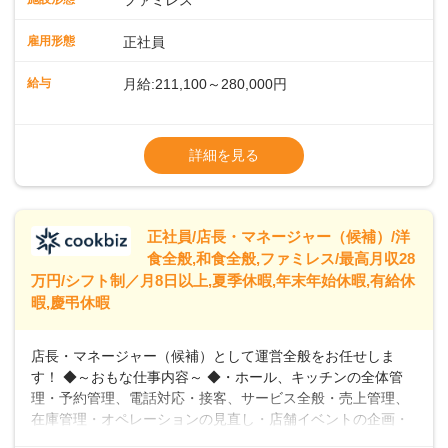
ファミレス
のおかげで、配膳以外の業務に集中でき、なんと片付け時間
や歩行数が約40%も削減されました！また、配膳ロボットに
雇用形態
正社員
加え、働きやすさとお客様の満足度向上を目指し、さまざま
なDX（デジタルトランスフォーメーション）の取り組みを進
給与
月給:211,100～280,000円
めています。 ◆～ライフステージに合った柔軟な働き方～ ◆
出産や育児を経て再就職を目指す世代を全力でサポートして
※試用期間2ヶ月（期間中、給与変更なし）
います。私たちは、多様な働き方を提供し、ライフステージ
※残業代全額支給
詳細を見る
に合わせた柔軟な勤務時間や働きやすい環境を整えていま
※経験に応じて応相談①ナショナル社員：月
す。経験を活かしながら、無理なく新たなキャリアをスター
給245,800円～②エリア社員 ：月給
トできるよう、充実した研修制度やフォロー体制を整備して
います。
正社員/店長・マネージャー（候補）/洋
食全般,和食全般,ファミレス/最高月収28
万円/シフト制／月8日以上,夏季休暇,年末年始休暇,有給休
暇,慶弔休暇
店長・マネージャー（候補）として運営全般をお任せしま
す！ ◆～おもな仕事内容～ ◆・ホール、キッチンの全体管
理・予約管理、電話対応・接客、サービス全般・売上管理、
在庫管理・オペレーションの見直し・店舗イベントの企画・
運営・スタッフの育成やマネジメント、シフト管理 など＼