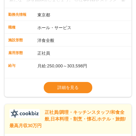
会場での料飲サービスをお任せします。ゲストのアテンド
や、メニュー説明、オーダーや料理のご提供ほか、予約対応
勤務先情報
東京都
やセッティング、片付けなどもお願いします。レストラン全
体を把握し、あなたの真心こもるおもてなしでゲストを笑顔
職種
ホール・サービス
にしていきましょう。レストランやバンケットでのサービス
経験のある方はもちろん、ホテル経験がない方も歓迎。飲食
施設形態
洋食全般
店やカフェ、ファミレスなどでの接客を経験された方も活躍
中です。◇◇クラシカルモダンなホテル◇◇新宿・東京駅ま
雇用形態
正社員
で20分圏内と便利な好ロケーション。ビジネスやレジャーな
どのご利用が多数。18タイプのバンケットルームほか、朝食
給与
月給:250,000～303,598円
からディナーまでお楽しみいただけるオールデイダイニング
「SERIO（セリオ）」、四季折々の味覚を楽しめる和食「割
◎昇給／年1回
烹みなと」などがあります。 ◆POINT◇◇ワークライフバラ
◎賞与／年2回（年2か月分支給）
詳細を見る
ンスがとりやすい♪育休産休、介護休暇などの制度も整ってお
※現在の給与・経験・スキルを考慮します
り、ライフステージが変わっても働きやすい環境です。年間
休日118～121日。長期休暇の取得も推奨しているほか、バー
スデー休暇や永年勤続休暇などの制度もあります。
正社員/調理・キッチンスタッフ/和食全
般,日本料理・割烹・懐石,ホテル・旅館/
最高月収30万円