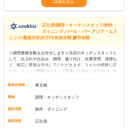
詳細を見る
なし）
※経験年数を考慮の上、決定します。＜年収
例＞300万円~420万円 （賞与年3回を含む）
＞＞＞パートスタッフも同時募集中！時給
正社員/調理・キッチンスタッフ/創作・
ダイニング,バール・バー,アジア・エス
ニック/最高月収28万円/有給休暇,慶弔休暇
☆調理業務全般をお任せします☆当店のキッチンスタッフと
して、仕入れや仕込み、調理、盛り付け、在庫管理、清掃な
ど、幅広い業務を担当していただきます。スキルや経験に応
じて、メニュー開発やスタッフ育成もお任せしますので、や
りがいのある環境です。また出店予定が数多くあり、キャリ
アアップのチャンスが豊富に用意されています。 【Dam
勤務先情報
東京都
Brewery Restaurant】 スパイスの匠、米澤文雄シェフ監修の
もと、クラフトビールと共に楽しめるこだわりのフィッシュ
職種
調理・キッチンスタッフ
アンドチップスがシグネチャーメニュー。さらに、地中海、
中東、アジアなどの多国籍エッセンスを取り入れたカジュア
施設形態
創作・ダイニング
ルフードを提供しています。 【自家醸造のクラフトビール】
楽しい・美味しい瞬間をビールでつなぐことをコンセプト
雇用形態
正社員
に、毎日でも飲み飽きしない自家製ビールを日々店内で一か