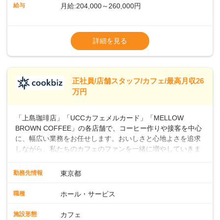
ッフとして経験を積んだ後、店長を目指してみませんか。売
給与
月給:204,000～260,000円
上・シフト・在庫管理やスタッフ育成といった店舗運営をお
任せします。実際に多くの社員がキャリアアップしています
※上記は西日本エリアのスタート給与となり
よ♪あなたも、無理なくステップアップできる環境で、少しず
ます・東日本エリア：月給21万4000～27万
詳細を見る
つ成長していきませんか？
円
※経験・スキルを考慮の上、決定します。
※別途、残業代および各種手当あり
※試用期間なし
正社員/店舗スタッフ/カフェ/最高月収26
■店長職： ・西日本／月給26万7500円
万円
～ ・東日本／月給28万900円～
■年収例・一般職：年収300万円／月給20.4
「上島珈琲店」「UCCカフェメルカード」「MELLOW
万円＋賞与(年3回)・店長職：年収410万円／
BROWN COFFEE」の各店舗で、コーヒー作りや接客を中心
に、幅広い業務をお任せします。おいしさと心地よさを追求
しながら、私たちのカフェのファンを一緒に増やしていきま
せんか？ 【具体的な業務内容】 コーヒーの抽出や各種ドリン
クの作成お客様のご案内、レジ対応軽食メニューの調理店内
勤務先情報
東京都
の清掃コーヒー豆の販売など ■未経験スタートも安心 ◎サポ
ート体制充実コーヒーの知識から接客マナーまで、先輩スタ
職種
ホール・サービス
ッフが丁寧に教えます。スタッフは20代から40代まで幅広い
年齢層が活躍しており、チームワークも抜群です。基本マニ
施設形態
カフェ