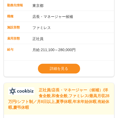
入社後はスキルに合わせた業務からお任せしますので、徐々
勤務先情報
東京都
に仕事の幅を広げていきましょう／ ◆～働きやすさと満足度
向上を目指すDX推進～ ◆すかいらーくのレストランでは、
職種
店長・マネージャー候補
配膳ロボットが導入され、重たい食器を運ぶ負担を軽減し、
スタッフの働きやすさをサポートしています。配膳ロボット
施設形態
ファミレス
のおかげで、配膳以外の業務に集中でき、なんと片付け時間
や歩行数が約40%も削減されました！また、配膳ロボットに
雇用形態
正社員
加え、働きやすさとお客様の満足度向上を目指し、さまざま
なDX（デジタルトランスフォーメーション）の取り組みを進
給与
月給:211,100～280,000円
めています。 ◆～ライフステージに合った柔軟な働き方～ ◆
出産や育児を経て再就職を目指す世代を全力でサポートして
※試用期間2ヶ月（期間中、給与変更なし）
います。私たちは、多様な働き方を提供し、ライフステージ
※残業代全額支給
詳細を見る
に合わせた柔軟な勤務時間や働きやすい環境を整えていま
※経験に応じて応相談①ナショナル社員：月
す。経験を活かしながら、無理なく新たなキャリアをスター
給245,800円～②エリア社員 ：月給
トできるよう、充実した研修制度やフォロー体制を整備して
います。
正社員/店長・マネージャー（候補）/洋
食全般,和食全般,ファミレス/最高月収28
万円/シフト制／月8日以上,夏季休暇,年末年始休暇,有給休
暇,慶弔休暇