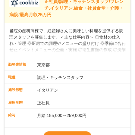
正社員/調理・キッチンスタッフ/フレン
39,600円～43,598円分）を含みます。超過
チ,イタリアン,給食・社員食堂・介護・
病院/最高月収25万円
当院の産科病棟で、妊産婦さんに美味しい料理を提供する調
理スタッフを募集します。＜主な仕事内容＞ ◎食材の仕入
れ・管理 ◎厨房での調理やメニューの盛り付け ◎季節に合わ
せたイベントメニューの企画・実施 ◎衛生書類の作成 ◎洗剤
や消耗品の備品発注、衛生点検 ◎食数の管理 ◎パートスタッ
フの指導 など★フレンチ・和・洋・中・イタリアンなど、
勤務先情報
東京都
様々な料理に挑戦できる環境お任せする業務は、食材の仕入
れ・管理から、厨房での調理やメニューの盛り付け、さらに
職種
調理・キッチンスタッフ
季節に合わせたイベントメニューの企画まで多岐にわたりま
す。フレンチのコース料理から和・洋・中・イタリアンま
施設形態
イタリアン
で、幅広い料理に挑戦できる環境です。衛生書類の作成や備
品発注、食数管理も担当していただきます。各時間帯スタッ
雇用形態
正社員
フ2～4名体制で、安心して働けます。パートスタッフの指導
や育成業務もあるため、スキルアップを目指せます。お産前
給与
月給:185,000～259,000円
後の食事を通して、妊産婦さんに特別な時間を提供しましょ
う。
※残業代別途全額支給
※試用期間3か月間（期間中、給与待遇変更