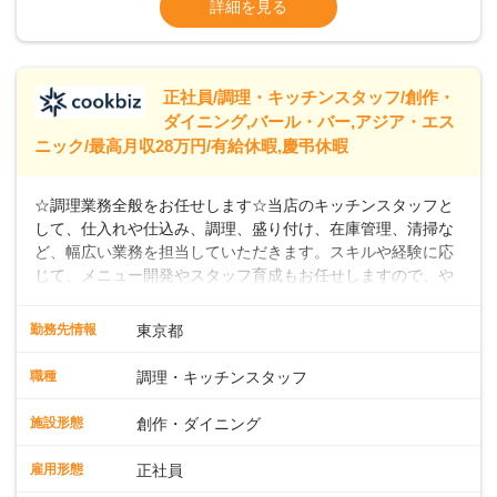
詳細を見る
なし）
※経験年数を考慮の上、決定します。＜年収
例＞300万円~420万円 （賞与年3回を含む）
＞＞＞パートスタッフも同時募集中！時給
正社員/調理・キッチンスタッフ/創作・
ダイニング,バール・バー,アジア・エス
ニック/最高月収28万円/有給休暇,慶弔休暇
☆調理業務全般をお任せします☆当店のキッチンスタッフと
して、仕入れや仕込み、調理、盛り付け、在庫管理、清掃な
ど、幅広い業務を担当していただきます。スキルや経験に応
じて、メニュー開発やスタッフ育成もお任せしますので、や
りがいのある環境です。また出店予定が数多くあり、キャリ
アアップのチャンスが豊富に用意されています。 【Dam
勤務先情報
東京都
Brewery Restaurant】 スパイスの匠、米澤文雄シェフ監修の
もと、クラフトビールと共に楽しめるこだわりのフィッシュ
職種
調理・キッチンスタッフ
アンドチップスがシグネチャーメニュー。さらに、地中海、
中東、アジアなどの多国籍エッセンスを取り入れたカジュア
施設形態
創作・ダイニング
ルフードを提供しています。 【自家醸造のクラフトビール】
楽しい・美味しい瞬間をビールでつなぐことをコンセプト
雇用形態
正社員
に、毎日でも飲み飽きしない自家製ビールを日々店内で一か