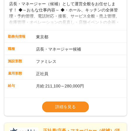
店長・マネージャー（候補）として運営全般をお任せしま
す！ ◆～おもな仕事内容～ ◆・ホール、キッチンの全体管
理・予約管理、電話対応・接客、サービス全般・売上管理、
在庫管理・オペレーションの見直し・店舗イベントの企画・
運営・スタッフの育成やマネジメント、シフト管理 など＼
入社後はスキルに合わせた業務からお任せしますので、徐々
勤務先情報
東京都
に仕事の幅を広げていきましょう／ ◆～働きやすさと満足度
向上を目指すDX推進～ ◆すかいらーくのレストランでは、
職種
店長・マネージャー候補
配膳ロボットが導入され、重たい食器を運ぶ負担を軽減し、
スタッフの働きやすさをサポートしています。配膳ロボット
施設形態
ファミレス
のおかげで、配膳以外の業務に集中でき、なんと片付け時間
や歩行数が約40%も削減されました！また、配膳ロボットに
雇用形態
正社員
加え、働きやすさとお客様の満足度向上を目指し、さまざま
なDX（デジタルトランスフォーメーション）の取り組みを進
給与
月給:211,100～280,000円
めています。 ◆～ライフステージに合った柔軟な働き方～ ◆
出産や育児を経て再就職を目指す世代を全力でサポートして
※試用期間2ヶ月（期間中、給与変更なし）
います。私たちは、多様な働き方を提供し、ライフステージ
※残業代全額支給
詳細を見る
に合わせた柔軟な勤務時間や働きやすい環境を整えていま
※経験に応じて応相談①ナショナル社員：月
す。経験を活かしながら、無理なく新たなキャリアをスター
給245,800円～②エリア社員 ：月給
トできるよう、充実した研修制度やフォロー体制を整備して
います。
正社員/店長・マネージャー（候補）/洋