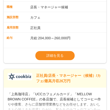
メニューの調理店内の清掃コーヒー豆の販売など ■未経験ス
タートも安心 ◎サポート体制充実コーヒーの知識から接客マ
職種
店長・マネージャー候補
ナーまで、先輩スタッフが丁寧に教えます。スタッフは20代
から40代まで幅広い年齢層が活躍しており、チームワークも
施設形態
カフェ
抜群です。基本マニュアルやトレーニング研修がしっかりあ
るので、スムーズに業務に馴染める環境です。「カフェの接
雇用形態
正社員
客は初めて」という方も安心してスタートを♪ ■ゆくゆくは店
長として活躍を！接客業務になれたら、売上・シフト・在庫
給与
月給:204,000～260,000円
管理やスタッフ育成といった管理業務もお任せしていきま
す。「店舗のマネジメントなんて難しそう…」そんな心配は
※上記は西日本エリアのスタート給与となり
一切無用♪一つひとつをしっかり伝えていきますので、無理の
ます・東日本エリア：月給21万4000～27万
詳細を見る
ないペースで覚えていきましょう！さらにマネージャーへの
円
ステップアップもあり！長期のキャリア形成をしっかり支援
※経験・スキルを考慮の上、決定します。
します。
※別途、残業代および各種手当あり
※試用期間なし
正社員/店長・マネージャー（候補）/カ
■店長職： ・西日本／月給26万7500円
フェ/最高月収26万円
～ ・東日本／月給28万900円～
■年収例・一般職：年収300万円／月給20.4
「上島珈琲店」「UCCカフェメルカード」「MELLOW
万円＋賞与(年3回)・店長職：年収410万円／
BROWN COFFEE」の各店舗で、店長候補としてコーヒー作
りや接客、さらに店舗管理業務などをお任せします。おいし
さと心地よさを追求しながら、私たちのカフェのファンを一