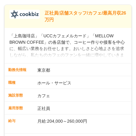
します。
※別途、残業代および各種手当あり
※試用期間なし
正社員/店舗スタッフ/カフェ/最高月収26
■店長職： ・西日本／月給26万7500円
万円
～ ・東日本／月給28万900円～
■年収例・一般職：年収300万円／月給20.4
「上島珈琲店」「UCCカフェメルカード」「MELLOW
万円＋賞与(年3回)・店長職：年収410万円／
BROWN COFFEE」の各店舗で、コーヒー作りや接客を中心
に、幅広い業務をお任せします。おいしさと心地よさを追求
しながら、私たちのカフェのファンを一緒に増やしていきま
せんか？ 【具体的な業務内容】 コーヒーの抽出や各種ドリン
クの作成お客様のご案内、レジ対応軽食メニューの調理店内
勤務先情報
東京都
の清掃コーヒー豆の販売など ■未経験スタートも安心 ◎サポ
ート体制充実コーヒーの知識から接客マナーまで、先輩スタ
職種
ホール・サービス
ッフが丁寧に教えます。スタッフは20代から40代まで幅広い
年齢層が活躍しており、チームワークも抜群です。基本マニ
施設形態
カフェ
ュアルやトレーニング研修がしっかりあるので、スムーズに
業務に馴染める環境です。「カフェの接客は初めて」という
雇用形態
正社員
方も安心してスタートを♪ ■店長を目指しませんか？店舗スタ
ッフとして経験を積んだ後、店長を目指してみませんか。売
給与
月給:204,000～260,000円
上・シフト・在庫管理やスタッフ育成といった店舗運営をお
任せします。実際に多くの社員がキャリアアップしています
※上記は西日本エリアのスタート給与となり