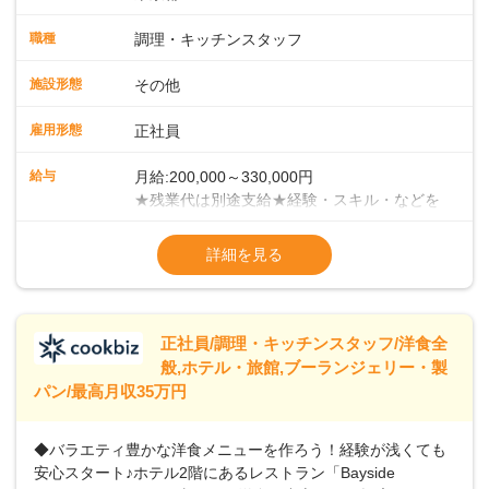
スタッフとして、社員向けメニューの調理をお任せしていき
ます。まずは当店の仕事の流れ・お店のルールを把握してく
職種
調理・キッチンスタッフ
ださい。少しずつ業務に慣れていただければと考えていま
す。 ■チームワークがカギ！当店での調理方法は、給食等の
施設形態
その他
ようにチームで一度に大人数分の調理を手がけていく集団調
理です。メイン・副菜担当、揚げ物担当、ご飯担当、盛り付
雇用形態
正社員
け担当などがあり、各担当部と協力しての業務になります。
＜徐々にマネジメントも学んでください＞業務に慣れてきた
給与
月給:200,000～330,000円
ら、徐々にマネジメント業務をお任せしていきます。パート
★残業代は別途支給★経験・スキル・などを
スタッフのシフト管理やメニュー開発など、店舗運営に携わ
考慮のうえ、決定いたします★賞与年2回
ることになりますので、お店を作っていく面白さを味わえま
（2023年度実績：3.8ヶ月分支給）★昇給年
詳細を見る
すよ！＜将来はキャリアアップも＞まずは、1年間での一人立
1回（55歳まで）＜年収例＞年収380万円／
ちを目指してください。その後は、意欲・能力次第で本社事
入社5年／40歳年収400万円／入社3年／48歳
業部での役職や、その他マネジメント職へのステップアップ
年収460万円／入社7年／51歳
も可能です。
※試用期間3ヶ月あり（給与・待遇変動な
正社員/調理・キッチンスタッフ/洋食全
般,ホテル・旅館,ブーランジェリー・製
パン/最高月収35万円
◆バラエティ豊かな洋食メニューを作ろう！経験が浅くても
安心スタート♪ホテル2階にあるレストラン「Bayside