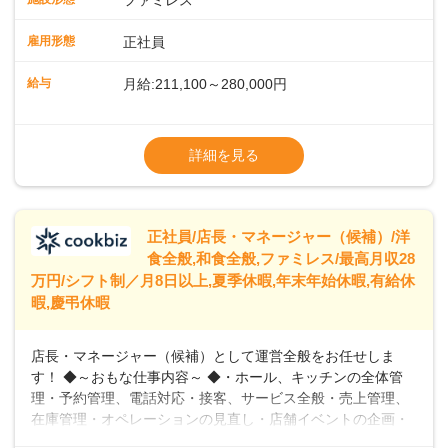
ファミレス
のおかげで、配膳以外の業務に集中でき、なんと片付け時間
や歩行数が約40%も削減されました！また、配膳ロボットに
雇用形態
正社員
加え、働きやすさとお客様の満足度向上を目指し、さまざま
なDX（デジタルトランスフォーメーション）の取り組みを進
給与
月給:211,100～280,000円
めています。 ◆～ライフステージに合った柔軟な働き方～ ◆
出産や育児を経て再就職を目指す世代を全力でサポートして
※試用期間2ヶ月（期間中、給与変更なし）
います。私たちは、多様な働き方を提供し、ライフステージ
※残業代全額支給
詳細を見る
に合わせた柔軟な勤務時間や働きやすい環境を整えていま
※経験に応じて応相談①ナショナル社員：月
す。経験を活かしながら、無理なく新たなキャリアをスター
給245,800円～②エリア社員 ：月給
トできるよう、充実した研修制度やフォロー体制を整備して
います。
正社員/店長・マネージャー（候補）/洋
食全般,和食全般,ファミレス/最高月収28
万円/シフト制／月8日以上,夏季休暇,年末年始休暇,有給休
暇,慶弔休暇
店長・マネージャー（候補）として運営全般をお任せしま
す！ ◆～おもな仕事内容～ ◆・ホール、キッチンの全体管
理・予約管理、電話対応・接客、サービス全般・売上管理、
在庫管理・オペレーションの見直し・店舗イベントの企画・
運営・スタッフの育成やマネジメント、シフト管理 など＼