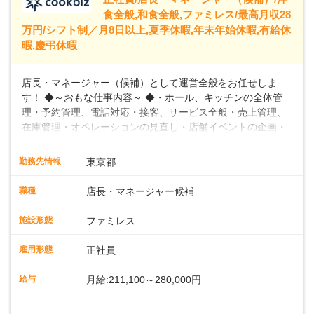
食全般,和食全般,ファミレス/最高月収28
万円/シフト制／月8日以上,夏季休暇,年末年始休暇,有給休
暇,慶弔休暇
店長・マネージャー（候補）として運営全般をお任せしま
す！ ◆～おもな仕事内容～ ◆・ホール、キッチンの全体管
理・予約管理、電話対応・接客、サービス全般・売上管理、
在庫管理・オペレーションの見直し・店舗イベントの企画・
運営・スタッフの育成やマネジメント、シフト管理 など＼
入社後はスキルに合わせた業務からお任せしますので、徐々
勤務先情報
東京都
に仕事の幅を広げていきましょう／ ◆～働きやすさと満足度
向上を目指すDX推進～ ◆すかいらーくのレストランでは、
職種
店長・マネージャー候補
配膳ロボットが導入され、重たい食器を運ぶ負担を軽減し、
スタッフの働きやすさをサポートしています。配膳ロボット
施設形態
ファミレス
のおかげで、配膳以外の業務に集中でき、なんと片付け時間
や歩行数が約40%も削減されました！また、配膳ロボットに
雇用形態
正社員
加え、働きやすさとお客様の満足度向上を目指し、さまざま
なDX（デジタルトランスフォーメーション）の取り組みを進
給与
月給:211,100～280,000円
めています。 ◆～ライフステージに合った柔軟な働き方～ ◆
出産や育児を経て再就職を目指す世代を全力でサポートして
※試用期間2ヶ月（期間中、給与変更なし）