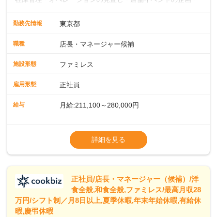
運営・スタッフの育成やマネジメント、シフト管理 など＼
入社後はスキルに合わせた業務からお任せしますので、徐々
勤務先情報
東京都
に仕事の幅を広げていきましょう／ ◆～働きやすさと満足度
向上を目指すDX推進～ ◆すかいらーくのレストランでは、
職種
店長・マネージャー候補
配膳ロボットが導入され、重たい食器を運ぶ負担を軽減し、
スタッフの働きやすさをサポートしています。配膳ロボット
施設形態
ファミレス
のおかげで、配膳以外の業務に集中でき、なんと片付け時間
や歩行数が約40%も削減されました！また、配膳ロボットに
雇用形態
正社員
加え、働きやすさとお客様の満足度向上を目指し、さまざま
なDX（デジタルトランスフォーメーション）の取り組みを進
給与
月給:211,100～280,000円
めています。 ◆～ライフステージに合った柔軟な働き方～ ◆
出産や育児を経て再就職を目指す世代を全力でサポートして
※試用期間2ヶ月（期間中、給与変更なし）
います。私たちは、多様な働き方を提供し、ライフステージ
※残業代全額支給
詳細を見る
に合わせた柔軟な勤務時間や働きやすい環境を整えていま
※経験に応じて応相談①ナショナル社員：月
す。経験を活かしながら、無理なく新たなキャリアをスター
給245,800円～②エリア社員 ：月給
トできるよう、充実した研修制度やフォロー体制を整備して
います。
正社員/店長・マネージャー（候補）/洋
食全般,和食全般,ファミレス/最高月収28
万円/シフト制／月8日以上,夏季休暇,年末年始休暇,有給休
暇,慶弔休暇