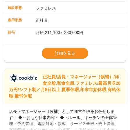
スタッフの働きやすさをサポートしています。配膳ロボット
施設形態
ファミレス
のおかげで、配膳以外の業務に集中でき、なんと片付け時間
や歩行数が約40%も削減されました！また、配膳ロボットに
雇用形態
正社員
加え、働きやすさとお客様の満足度向上を目指し、さまざま
なDX（デジタルトランスフォーメーション）の取り組みを進
給与
月給:211,100～280,000円
めています。 ◆～ライフステージに合った柔軟な働き方～ ◆
出産や育児を経て再就職を目指す世代を全力でサポートして
※試用期間2ヶ月（期間中、給与変更なし）
います。私たちは、多様な働き方を提供し、ライフステージ
※残業代全額支給
詳細を見る
に合わせた柔軟な勤務時間や働きやすい環境を整えていま
※経験に応じて応相談①ナショナル社員：月
す。経験を活かしながら、無理なく新たなキャリアをスター
給245,800円～②エリア社員 ：月給
トできるよう、充実した研修制度やフォロー体制を整備して
います。
正社員/店長・マネージャー（候補）/洋
食全般,和食全般,ファミレス/最高月収28
万円/シフト制／月8日以上,夏季休暇,年末年始休暇,有給休
暇,慶弔休暇
店長・マネージャー（候補）として運営全般をお任せしま
す！ ◆～おもな仕事内容～ ◆・ホール、キッチンの全体管
理・予約管理、電話対応・接客、サービス全般・売上管理、
在庫管理・オペレーションの見直し・店舗イベントの企画・