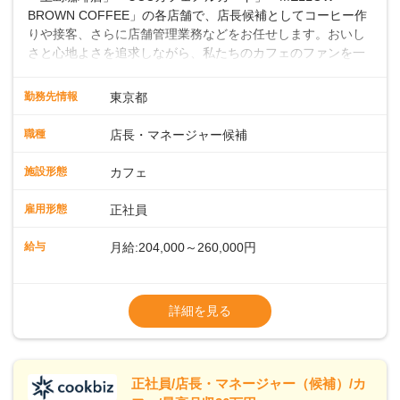
BROWN COFFEE」の各店舗で、店長候補としてコーヒー作
りや接客、さらに店舗管理業務などをお任せします。おいし
さと心地よさを追求しながら、私たちのカフェのファンを一
緒に増やしていきませんか？ 【具体的な業務内容】 コーヒー
の抽出や各種ドリンクの作成お客様のご案内、レジ対応軽食
勤務先情報
東京都
メニューの調理店内の清掃コーヒー豆の販売など ■未経験ス
タートも安心 ◎サポート体制充実コーヒーの知識から接客マ
職種
店長・マネージャー候補
ナーまで、先輩スタッフが丁寧に教えます。スタッフは20代
から40代まで幅広い年齢層が活躍しており、チームワークも
施設形態
カフェ
抜群です。基本マニュアルやトレーニング研修がしっかりあ
るので、スムーズに業務に馴染める環境です。「カフェの接
雇用形態
正社員
客は初めて」という方も安心してスタートを♪ ■ゆくゆくは店
長として活躍を！接客業務になれたら、売上・シフト・在庫
給与
月給:204,000～260,000円
管理やスタッフ育成といった管理業務もお任せしていきま
す。「店舗のマネジメントなんて難しそう…」そんな心配は
※上記は西日本エリアのスタート給与となり
一切無用♪一つひとつをしっかり伝えていきますので、無理の
ます・東日本エリア：月給21万4000～27万
詳細を見る
ないペースで覚えていきましょう！さらにマネージャーへの
円
ステップアップもあり！長期のキャリア形成をしっかり支援
※経験・スキルを考慮の上、決定します。
します。
※別途、残業代および各種手当あり
※試用期間なし
正社員/店長・マネージャー（候補）/カ
■店長職： ・西日本／月給26万7500円