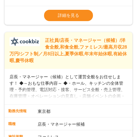
出産や育児を経て再就職を目指す世代を全力でサポートして
※試用期間2ヶ月（期間中、給与変更なし）
います。私たちは、多様な働き方を提供し、ライフステージ
※残業代全額支給
詳細を見る
に合わせた柔軟な勤務時間や働きやすい環境を整えていま
※経験に応じて応相談①ナショナル社員：月
す。経験を活かしながら、無理なく新たなキャリアをスター
給245,800円～②エリア社員 ：月給
トできるよう、充実した研修制度やフォロー体制を整備して
います。
正社員/店長・マネージャー（候補）/洋
食全般,和食全般,ファミレス/最高月収28
万円/シフト制／月8日以上,夏季休暇,年末年始休暇,有給休
暇,慶弔休暇
店長・マネージャー（候補）として運営全般をお任せしま
す！ ◆～おもな仕事内容～ ◆・ホール、キッチンの全体管
理・予約管理、電話対応・接客、サービス全般・売上管理、
在庫管理・オペレーションの見直し・店舗イベントの企画・
運営・スタッフの育成やマネジメント、シフト管理 など＼
入社後はスキルに合わせた業務からお任せしますので、徐々
勤務先情報
東京都
に仕事の幅を広げていきましょう／ ◆～働きやすさと満足度
向上を目指すDX推進～ ◆すかいらーくのレストランでは、
職種
店長・マネージャー候補
配膳ロボットが導入され、重たい食器を運ぶ負担を軽減し、
スタッフの働きやすさをサポートしています。配膳ロボット
施設形態