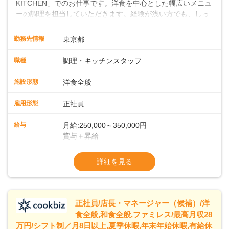
KITCHEN」でのお仕事です。洋食を中心とした幅広いメニュ
ーの調理を担当していただきます。経験が浅い方でも、しっ
かりとしたサポート体制が整っているので、安心してスター
トできます。経験者は、これまでのスキルを活かして即戦力
勤務先情報
東京都
として活躍していただけます。キッチンでは大型ホテルのよ
うな流れ作業ではなく、一人ひとりが責任を持って料理に取
職種
調理・キッチンスタッフ
り組む環境です。そのため、しっかりと実力をつけることが
できます。また、20代・30代の若手や中堅スタッフにどんど
施設形態
洋食全般
ん仕事を任せていくので、若手がぐんぐん成長していくのも
大きな特徴です。 ◆ライブキッチンでお客様を魅了！メニュ
雇用形態
正社員
ー開発であなたのアイデアを形にしよう！シェフはイタリア
ンを極めたベテラン。朝食・ランチの時間帯に、自家製の焼
給与
月給:250,000～350,000円
きたてパンをメインとしたビュッフェスタイルでお客様をお
賞与＋昇給
もてなしします。目の前で料理を仕上げるライブキッチンも
※経験・スキルを考慮の上、決定します
あり、お客様との距離が近い臨場感あふれる環境で、調理だ
※試用期間 3ヶ月間あり（待遇変動なし）
詳細を見る
けでなく演出スキルも身につけられます。さらに、将来的に
※固定残業代15時間25,000円～を含む、超
はメニュー開発にも携わっていただき、あなたのアイデアで
「また食べたい！」「また来たい！」と思っていただけるフ
ァンを一緒に増やしていきましょう！
正社員/店長・マネージャー（候補）/洋
食全般,和食全般,ファミレス/最高月収28
万円/シフト制／月8日以上,夏季休暇,年末年始休暇,有給休