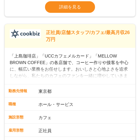
よ♪あなたも、無理なくステップアップできる環境で、少しず
ます・東日本エリア：月給21万4000～27万
詳細を見る
つ成長していきませんか？
円
※経験・スキルを考慮の上、決定します。
※別途、残業代および各種手当あり
※試用期間なし
正社員/店舗スタッフ/カフェ/最高月収26
■店長職： ・西日本／月給26万7500円
万円
～ ・東日本／月給28万900円～
■年収例・一般職：年収300万円／月給20.4
「上島珈琲店」「UCCカフェメルカード」「MELLOW
万円＋賞与(年3回)・店長職：年収410万円／
BROWN COFFEE」の各店舗で、コーヒー作りや接客を中心
に、幅広い業務をお任せします。おいしさと心地よさを追求
しながら、私たちのカフェのファンを一緒に増やしていきま
せんか？ 【具体的な業務内容】 コーヒーの抽出や各種ドリン
クの作成お客様のご案内、レジ対応軽食メニューの調理店内
勤務先情報
東京都
の清掃コーヒー豆の販売など ■未経験スタートも安心 ◎サポ
ート体制充実コーヒーの知識から接客マナーまで、先輩スタ
職種
ホール・サービス
ッフが丁寧に教えます。スタッフは20代から40代まで幅広い
年齢層が活躍しており、チームワークも抜群です。基本マニ
施設形態
カフェ
ュアルやトレーニング研修がしっかりあるので、スムーズに
業務に馴染める環境です。「カフェの接客は初めて」という
雇用形態
正社員
方も安心してスタートを♪ ■店長を目指しませんか？店舗スタ