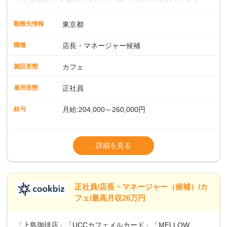
緒に増やしていきませんか？ 【具体的な業務内容】 コーヒー
の抽出や各種ドリンクの作成お客様のご案内、レジ対応軽食
勤務先情報
東京都
メニューの調理店内の清掃コーヒー豆の販売など ■未経験ス
タートも安心 ◎サポート体制充実コーヒーの知識から接客マ
職種
店長・マネージャー候補
ナーまで、先輩スタッフが丁寧に教えます。スタッフは20代
から40代まで幅広い年齢層が活躍しており、チームワークも
施設形態
カフェ
抜群です。基本マニュアルやトレーニング研修がしっかりあ
るので、スムーズに業務に馴染める環境です。「カフェの接
雇用形態
正社員
客は初めて」という方も安心してスタートを♪ ■ゆくゆくは店
長として活躍を！接客業務になれたら、売上・シフト・在庫
給与
月給:204,000～260,000円
管理やスタッフ育成といった管理業務もお任せしていきま
す。「店舗のマネジメントなんて難しそう…」そんな心配は
※上記は西日本エリアのスタート給与となり
一切無用♪一つひとつをしっかり伝えていきますので、無理の
ます・東日本エリア：月給21万4000～27万
詳細を見る
ないペースで覚えていきましょう！さらにマネージャーへの
円
ステップアップもあり！長期のキャリア形成をしっかり支援
※経験・スキルを考慮の上、決定します。
します。
※別途、残業代および各種手当あり
※試用期間なし
正社員/店長・マネージャー（候補）/カ
■店長職： ・西日本／月給26万7500円
フェ/最高月収26万円
～ ・東日本／月給28万900円～
■年収例・一般職：年収300万円／月給20.4
「上島珈琲店」「UCCカフェメルカード」「MELLOW
万円＋賞与(年3回)・店長職：年収410万円／