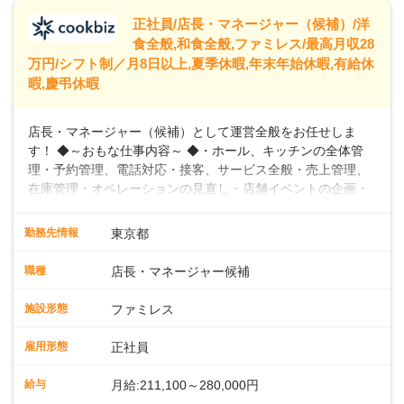
います。
正社員/店長・マネージャー（候補）/洋
食全般,和食全般,ファミレス/最高月収28
万円/シフト制／月8日以上,夏季休暇,年末年始休暇,有給休
暇,慶弔休暇
店長・マネージャー（候補）として運営全般をお任せしま
す！ ◆～おもな仕事内容～ ◆・ホール、キッチンの全体管
理・予約管理、電話対応・接客、サービス全般・売上管理、
在庫管理・オペレーションの見直し・店舗イベントの企画・
運営・スタッフの育成やマネジメント、シフト管理 など＼
入社後はスキルに合わせた業務からお任せしますので、徐々
勤務先情報
東京都
に仕事の幅を広げていきましょう／ ◆～働きやすさと満足度
向上を目指すDX推進～ ◆すかいらーくのレストランでは、
職種
店長・マネージャー候補
配膳ロボットが導入され、重たい食器を運ぶ負担を軽減し、
スタッフの働きやすさをサポートしています。配膳ロボット
施設形態
ファミレス
のおかげで、配膳以外の業務に集中でき、なんと片付け時間
や歩行数が約40%も削減されました！また、配膳ロボットに
雇用形態
正社員
加え、働きやすさとお客様の満足度向上を目指し、さまざま
なDX（デジタルトランスフォーメーション）の取り組みを進
給与
月給:211,100～280,000円
めています。 ◆～ライフステージに合った柔軟な働き方～ ◆