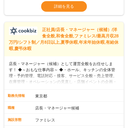
います。私たちは、多様な働き方を提供し、ライフステージ
※残業代全額支給
詳細を見る
に合わせた柔軟な勤務時間や働きやすい環境を整えていま
※経験に応じて応相談①ナショナル社員：月
す。経験を活かしながら、無理なく新たなキャリアをスター
給245,800円～②エリア社員 ：月給
トできるよう、充実した研修制度やフォロー体制を整備して
います。
正社員/店長・マネージャー（候補）/洋
食全般,和食全般,ファミレス/最高月収28
万円/シフト制／月8日以上,夏季休暇,年末年始休暇,有給休
暇,慶弔休暇
店長・マネージャー（候補）として運営全般をお任せしま
す！ ◆～おもな仕事内容～ ◆・ホール、キッチンの全体管
理・予約管理、電話対応・接客、サービス全般・売上管理、
在庫管理・オペレーションの見直し・店舗イベントの企画・
運営・スタッフの育成やマネジメント、シフト管理 など＼
入社後はスキルに合わせた業務からお任せしますので、徐々
勤務先情報
東京都
に仕事の幅を広げていきましょう／ ◆～働きやすさと満足度
向上を目指すDX推進～ ◆すかいらーくのレストランでは、
職種
店長・マネージャー候補
配膳ロボットが導入され、重たい食器を運ぶ負担を軽減し、
スタッフの働きやすさをサポートしています。配膳ロボット
施設形態
ファミレス
のおかげで、配膳以外の業務に集中でき、なんと片付け時間