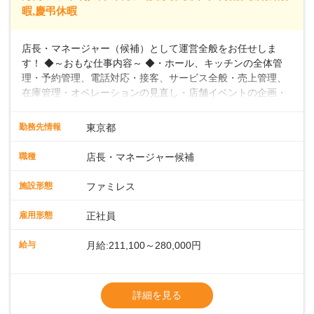
暇,慶弔休暇
店長・マネージャー（候補）として運営全般をお任せしま
す！ ◆～おもな仕事内容～ ◆・ホール、キッチンの全体管
理・予約管理、電話対応・接客、サービス全般・売上管理、
在庫管理・オペレーションの見直し・店舗イベントの企画・
運営・スタッフの育成やマネジメント、シフト管理 など＼
入社後はスキルに合わせた業務からお任せしますので、徐々
勤務先情報
東京都
に仕事の幅を広げていきましょう／ ◆～働きやすさと満足度
向上を目指すDX推進～ ◆すかいらーくのレストランでは、
職種
店長・マネージャー候補
配膳ロボットが導入され、重たい食器を運ぶ負担を軽減し、
スタッフの働きやすさをサポートしています。配膳ロボット
施設形態
ファミレス
のおかげで、配膳以外の業務に集中でき、なんと片付け時間
や歩行数が約40%も削減されました！また、配膳ロボットに
雇用形態
正社員
加え、働きやすさとお客様の満足度向上を目指し、さまざま
なDX（デジタルトランスフォーメーション）の取り組みを進
給与
月給:211,100～280,000円
めています。 ◆～ライフステージに合った柔軟な働き方～ ◆
出産や育児を経て再就職を目指す世代を全力でサポートして
※試用期間2ヶ月（期間中、給与変更なし）
います。私たちは、多様な働き方を提供し、ライフステージ
※残業代全額支給
詳細を見る
に合わせた柔軟な勤務時間や働きやすい環境を整えていま
※経験に応じて応相談①ナショナル社員：月
す。経験を活かしながら、無理なく新たなキャリアをスター