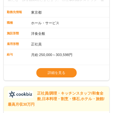
会場での料飲サービスをお任せします。ゲストのアテンド
や、メニュー説明、オーダーや料理のご提供ほか、予約対応
勤務先情報
東京都
やセッティング、片付けなどもお願いします。レストラン全
体を把握し、あなたの真心こもるおもてなしでゲストを笑顔
職種
ホール・サービス
にしていきましょう。レストランやバンケットでのサービス
経験のある方はもちろん、ホテル経験がない方も歓迎。飲食
施設形態
洋食全般
店やカフェ、ファミレスなどでの接客を経験された方も活躍
中です。◇◇クラシカルモダンなホテル◇◇新宿・東京駅ま
雇用形態
正社員
で20分圏内と便利な好ロケーション。ビジネスやレジャーな
どのご利用が多数。18タイプのバンケットルームほか、朝食
給与
月給:250,000～303,598円
からディナーまでお楽しみいただけるオールデイダイニング
「SERIO（セリオ）」、四季折々の味覚を楽しめる和食「割
◎昇給／年1回
烹みなと」などがあります。 ◆POINT◇◇ワークライフバラ
◎賞与／年2回（年2か月分支給）
詳細を見る
ンスがとりやすい♪育休産休、介護休暇などの制度も整ってお
※現在の給与・経験・スキルを考慮します
り、ライフステージが変わっても働きやすい環境です。年間
休日118～121日。長期休暇の取得も推奨しているほか、バー
スデー休暇や永年勤続休暇などの制度もあります。
正社員/調理・キッチンスタッフ/和食全
般,日本料理・割烹・懐石,ホテル・旅館/
最高月収30万円