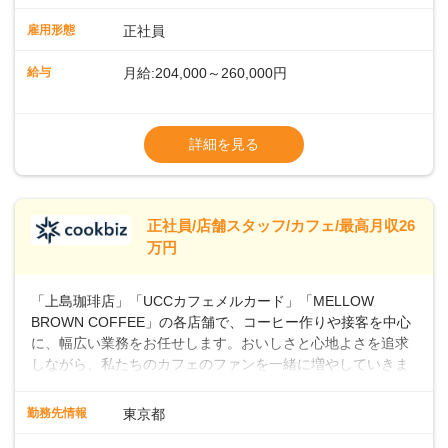
ュアルやトレーニング研修がしっかりあるので、スムーズに
業務に馴染める環境です。「カフェの接客は初めて」という
雇用形態
正社員
方も安心してスタートを♪ ■店長を目指しませんか？店舗スタ
ッフとして経験を積んだ後、店長を目指してみませんか。売
給与
月給:204,000～260,000円
上・シフト・在庫管理やスタッフ育成といった店舗運営をお
任せします。実際に多くの社員がキャリアアップしています
※上記は西日本エリアのスタート給与となり
よ♪あなたも、無理なくステップアップできる環境で、少しず
ます・東日本エリア：月給21万4000～27万
詳細を見る
つ成長していきませんか？
円
※経験・スキルを考慮の上、決定します。
※別途、残業代および各種手当あり
※試用期間なし
正社員/店舗スタッフ/カフェ/最高月収26
■店長職： ・西日本／月給26万7500円
万円
～ ・東日本／月給28万900円～
■年収例・一般職：年収300万円／月給20.4
「上島珈琲店」「UCCカフェメルカード」「MELLOW
万円＋賞与(年3回)・店長職：年収410万円／
BROWN COFFEE」の各店舗で、コーヒー作りや接客を中心
に、幅広い業務をお任せします。おいしさと心地よさを追求
しながら、私たちのカフェのファンを一緒に増やしていきま
せんか？ 【具体的な業務内容】 コーヒーの抽出や各種ドリン
クの作成お客様のご案内、レジ対応軽食メニューの調理店内
勤務先情報
東京都
の清掃コーヒー豆の販売など ■未経験スタートも安心 ◎サポ