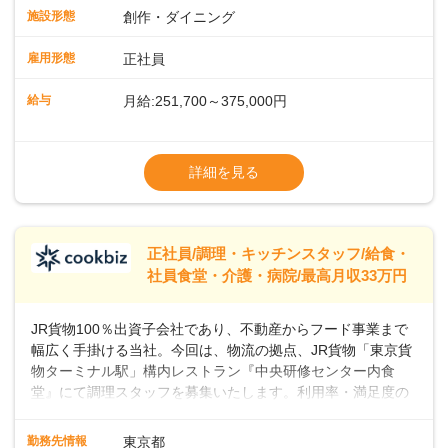
で4880万人がプレイしていると言われ、特にビジネスリーダ
施設形態
創作・ダイニング
ーの間で人気が急上昇しています。一時的なブームにとどま
らず、テニスコートがピックルボールコートに改装されるな
雇用形態
正社員
ど、幅広い層のプレイヤーが楽しんでいるスポーツです。私
たちと一緒に、新しいスタートを切りませんか？あなたのご
給与
月給:251,700～375,000円
応募を心よりお待ちしております！
※経験・スキルなどを考慮のうえ決定します
▼給与改定（年1回)
詳細を見る
▼決算賞与（年1回)
【手当】
正社員/調理・キッチンスタッフ/給食・
▼残業手当（固定残業見合手当43,613円～／
社員食堂・介護・病院/最高月収33万円
残業見合30時間を超えた分は別途支給）
▼法定休出手当
JR貨物100％出資子会社であり、不動産からフード事業まで
▼深夜勤務手当（22:00〜25%UP）
幅広く手掛ける当社。今回は、物流の拠点、JR貨物「東京貨
▼交通費支給（上限月10万円)
物ターミナル駅」構内レストラン『中央研修センター内食
堂』にて調理スタッフを募集いたします。利用率・満足度の
高いお店づくりを目指して、一緒に盛り上げていきましょ
う！＜まずは調理スタッフとして＞入社後、あなたには調理
勤務先情報
東京都