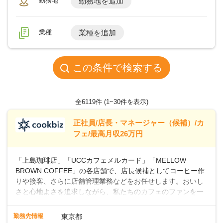
勤務地
勤務地を追加
業種
業種を追加
この条件で検索する
全6119件
(1~30件を表示)
正社員/店長・マネージャー（候補）/カ
フェ/最高月収26万円
「上島珈琲店」「UCCカフェメルカード」「MELLOW
BROWN COFFEE」の各店舗で、店長候補としてコーヒー作
りや接客、さらに店舗管理業務などをお任せします。おいし
さと心地よさを追求しながら、私たちのカフェのファンを一
緒に増やしていきませんか？ 【具体的な業務内容】 コーヒー
の抽出や各種ドリンクの作成お客様のご案内、レジ対応軽食
勤務先情報
東京都