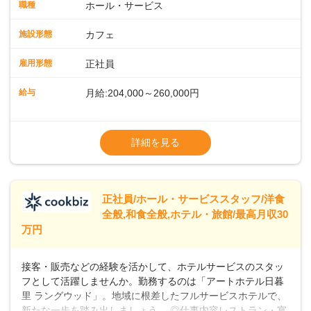
ート体制充実コーヒーの知識から接客マナーまで、先輩スタ
職種
ホール・サービス
ッフが丁寧に教えます。スタッフは20代から40代まで幅広い
年齢層が活躍しており、チームワークも抜群です。基本マニ
施設形態
カフェ
ュアルやトレーニング研修がしっかりあるので、スムーズに
業務に馴染める環境です。「カフェの接客は初めて」という
雇用形態
正社員
方も安心してスタートを♪ ■店長を目指しませんか？店舗スタ
ッフとして経験を積んだ後、店長を目指してみませんか。売
給与
月給:204,000～260,000円
上・シフト・在庫管理やスタッフ育成といった店舗運営をお
任せします。実際に多くの社員がキャリアアップしています
※上記は西日本エリアのスタート給与となり
よ♪あなたも、無理なくステップアップできる環境で、少しず
ます・東日本エリア：月給21万4000～27万
詳細を見る
つ成長していきませんか？
円
※経験・スキルを考慮の上、決定します。
※別途、残業代および各種手当あり
※試用期間なし
正社員/ホール・サービススタッフ/洋食
■店長職： ・西日本／月給26万7500円
全般,和食全般,ホテル・旅館/最高月収30
～ ・東日本／月給28万900円～
万円
■年収例・一般職：年収300万円／月給20.4
万円＋賞与(年3回)・店長職：年収410万円／
接客・販売などの経験を活かして、ホテルサービスのスタッ
フとして活躍しませんか。勤務するのは「アートホテル日暮
里 ラングウッド」。地域に根差したフルサービスホテルで、
新たな一歩を踏み出しましょう。 ◎仕事内容レストラン・宴