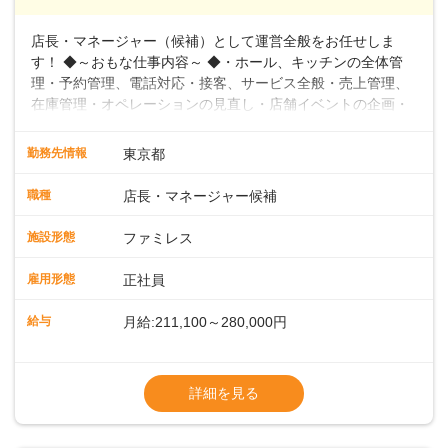
店長・マネージャー（候補）として運営全般をお任せしま
す！ ◆～おもな仕事内容～ ◆・ホール、キッチンの全体管
理・予約管理、電話対応・接客、サービス全般・売上管理、
在庫管理・オペレーションの見直し・店舗イベントの企画・
運営・スタッフの育成やマネジメント、シフト管理 など＼
入社後はスキルに合わせた業務からお任せしますので、徐々
勤務先情報
東京都
に仕事の幅を広げていきましょう／ ◆～働きやすさと満足度
向上を目指すDX推進～ ◆すかいらーくのレストランでは、
職種
店長・マネージャー候補
配膳ロボットが導入され、重たい食器を運ぶ負担を軽減し、
スタッフの働きやすさをサポートしています。配膳ロボット
施設形態
ファミレス
のおかげで、配膳以外の業務に集中でき、なんと片付け時間
や歩行数が約40%も削減されました！また、配膳ロボットに
雇用形態
正社員
加え、働きやすさとお客様の満足度向上を目指し、さまざま
なDX（デジタルトランスフォーメーション）の取り組みを進
給与
月給:211,100～280,000円
めています。 ◆～ライフステージに合った柔軟な働き方～ ◆
出産や育児を経て再就職を目指す世代を全力でサポートして
※試用期間2ヶ月（期間中、給与変更なし）
います。私たちは、多様な働き方を提供し、ライフステージ
※残業代全額支給
詳細を見る
に合わせた柔軟な勤務時間や働きやすい環境を整えていま
※経験に応じて応相談①ナショナル社員：月
す。経験を活かしながら、無理なく新たなキャリアをスター
給245,800円～②エリア社員 ：月給
トできるよう、充実した研修制度やフォロー体制を整備して