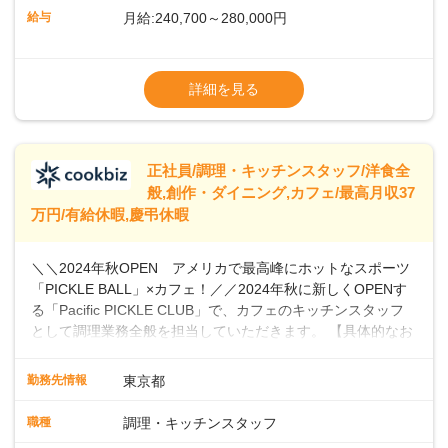
ら醸造しています。私たちと一緒に、新しいスタートを切り
給与
月給:240,700～280,000円
ませんか？あなたのご応募を心よりお待ちしております！
※経験・スキルなどを考慮のうえ決定します
▼給与改定（年1回)
詳細を見る
▼決算賞与（年1回)
【手当】
正社員/調理・キッチンスタッフ/洋食全
▼残業手当（固定残業見合手当43,613円～／
般,創作・ダイニング,カフェ/最高月収37
残業見合30時間を超えた分は別途支給）
万円/有給休暇,慶弔休暇
▼法定休出手当
▼深夜勤務手当（22:00〜25%UP）
＼＼2024年秋OPEN アメリカで最高峰にホットなスポーツ
▼交通費支給（上限月10万円)
「PICKLE BALL」×カフェ！／／2024年秋に新しくOPENす
※第二新卒は月給22万円～
る「Pacific PICKLE CLUB」で、カフェのキッチンスタッフ
として調理業務全般を担当していただきます。 【具体的なお
仕事内容】 ・食材の発注・仕込み・簡単な調理・盛り付け・
清掃などスキルや希望に応じて、新メニューの開発にも積極
勤務先情報
東京都
的に携わっていただけます。オープニングスタッフとして、
新店舗の立ち上げに貢献し、カフェの成功に向けた重要な役
職種
調理・キッチンスタッフ
割を担うチャンスです。 【 PICKLE BALLとは】 現在、全米