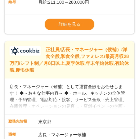
給与
月給:211,100～280,000円
めています。 ◆～ライフステージに合った柔軟な働き方～ ◆
出産や育児を経て再就職を目指す世代を全力でサポートして
※試用期間2ヶ月（期間中、給与変更なし）
います。私たちは、多様な働き方を提供し、ライフステージ
※残業代全額支給
詳細を見る
に合わせた柔軟な勤務時間や働きやすい環境を整えていま
※経験に応じて応相談①ナショナル社員：月
す。経験を活かしながら、無理なく新たなキャリアをスター
給245,800円～②エリア社員 ：月給
トできるよう、充実した研修制度やフォロー体制を整備して
います。
正社員/店長・マネージャー（候補）/洋
食全般,和食全般,ファミレス/最高月収28
万円/シフト制／月8日以上,夏季休暇,年末年始休暇,有給休
暇,慶弔休暇
店長・マネージャー（候補）として運営全般をお任せしま
す！ ◆～おもな仕事内容～ ◆・ホール、キッチンの全体管
理・予約管理、電話対応・接客、サービス全般・売上管理、
在庫管理・オペレーションの見直し・店舗イベントの企画・
運営・スタッフの育成やマネジメント、シフト管理 など＼
入社後はスキルに合わせた業務からお任せしますので、徐々
勤務先情報
東京都
に仕事の幅を広げていきましょう／ ◆～働きやすさと満足度
向上を目指すDX推進～ ◆すかいらーくのレストランでは、
職種
店長・マネージャー候補
配膳ロボットが導入され、重たい食器を運ぶ負担を軽減し、