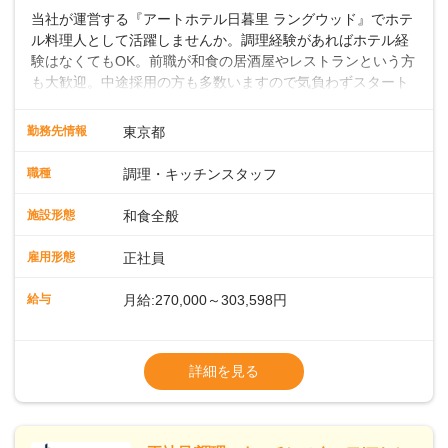
当社が運営する『アートホテル日暮里 ラングウッド』でホテ
ル料理人として活躍しませんか。調理経験があればホテル経
験はなくてもOK。前職が和食の居酒屋やレストランという方
も大歓迎。中途採用の方も多数いますので気負わずスタート
できます。地域に根差したフルサービスホテルなら仕事の幅
も深さもグッと広がりますよ。 ◎仕事内容ホテル内のレスト
勤務先情報
東京都
ランや宴会場での和食調理をお願いします。焼き物や煮物の
調理、盛り付け、刺身の切り出しのほか、料理長の下で和食
職種
調理・キッチンスタッフ
調理や仕込みの状況管理などの調理にかかる全般をお任せし
ます。スキルや経験に応じて発注業務やアルバイトスタッフ
施設形態
和食全般
の指導もお願いします。◇◇クラシカルモダンなホテル◇◇
新宿・東京駅まで20分圏内と便利な好ロケーション。ビジネ
雇用形態
正社員
スやレジャーなどのご利用が多く、18タイプのバンケットル
ームほか、朝食からディナーまでお楽しみいただけるオール
給与
月給:270,000～303,598円
デイダイニング「SERIO（セリオ）」、四季折々の味覚を楽
しめる和食「割烹みなと」などがあります。 ◆POINT◇◇
◎昇給／年1回
◎ワークライフバランスがとりやすい♪年間休日118～121
◎賞与／年2回（年2か月分支給）
詳細を見る
日。長期休暇の取得も推奨しているほか、バースデー休暇や
※経験・能力および年齢・前職給与を考慮し
永年勤続休暇などの制度もあります。 ◎奨学金返還支援制度
て優遇いたします
従業員の声を元に、2023年11月よりスタート。毎月最大1.5
※試用期間3ヶ月（同条件）
万円、最長10年間として、当社が直接返済を行います。
※給与には固定残業代（月22時間分、