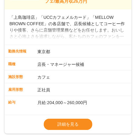
フェ/最高月収26万円
～ ・東日本／月給28万900円～
■年収例・一般職：年収300万円／月給20.4
「上島珈琲店」「UCCカフェメルカード」「MELLOW
万円＋賞与(年3回)・店長職：年収410万円／
BROWN COFFEE」の各店舗で、店長候補としてコーヒー作
りや接客、さらに店舗管理業務などをお任せします。おいし
さと心地よさを追求しながら、私たちのカフェのファンを一
緒に増やしていきませんか？ 【具体的な業務内容】 コーヒー
の抽出や各種ドリンクの作成お客様のご案内、レジ対応軽食
勤務先情報
東京都
メニューの調理店内の清掃コーヒー豆の販売など ■未経験ス
タートも安心 ◎サポート体制充実コーヒーの知識から接客マ
職種
店長・マネージャー候補
ナーまで、先輩スタッフが丁寧に教えます。スタッフは20代
から40代まで幅広い年齢層が活躍しており、チームワークも
施設形態
カフェ
抜群です。基本マニュアルやトレーニング研修がしっかりあ
るので、スムーズに業務に馴染める環境です。「カフェの接
雇用形態
正社員
客は初めて」という方も安心してスタートを♪ ■ゆくゆくは店
長として活躍を！接客業務になれたら、売上・シフト・在庫
給与
月給:204,000～260,000円
管理やスタッフ育成といった管理業務もお任せしていきま
す。「店舗のマネジメントなんて難しそう…」そんな心配は
※上記は西日本エリアのスタート給与となり
一切無用♪一つひとつをしっかり伝えていきますので、無理の
ます・東日本エリア：月給21万4000～27万
詳細を見る
ないペースで覚えていきましょう！さらにマネージャーへの
円
ステップアップもあり！長期のキャリア形成をしっかり支援
※経験・スキルを考慮の上、決定します。