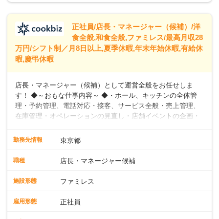
給245,800円～②エリア社員 ：月給
トできるよう、充実した研修制度やフォロー体制を整備して
います。
正社員/店長・マネージャー（候補）/洋
食全般,和食全般,ファミレス/最高月収28
万円/シフト制／月8日以上,夏季休暇,年末年始休暇,有給休
暇,慶弔休暇
店長・マネージャー（候補）として運営全般をお任せしま
す！ ◆～おもな仕事内容～ ◆・ホール、キッチンの全体管
理・予約管理、電話対応・接客、サービス全般・売上管理、
在庫管理・オペレーションの見直し・店舗イベントの企画・
運営・スタッフの育成やマネジメント、シフト管理 など＼
入社後はスキルに合わせた業務からお任せしますので、徐々
勤務先情報
東京都
に仕事の幅を広げていきましょう／ ◆～働きやすさと満足度
向上を目指すDX推進～ ◆すかいらーくのレストランでは、
職種
店長・マネージャー候補
配膳ロボットが導入され、重たい食器を運ぶ負担を軽減し、
スタッフの働きやすさをサポートしています。配膳ロボット
施設形態
ファミレス
のおかげで、配膳以外の業務に集中でき、なんと片付け時間
や歩行数が約40%も削減されました！また、配膳ロボットに
雇用形態
正社員
加え、働きやすさとお客様の満足度向上を目指し、さまざま
なDX（デジタルトランスフォーメーション）の取り組みを進