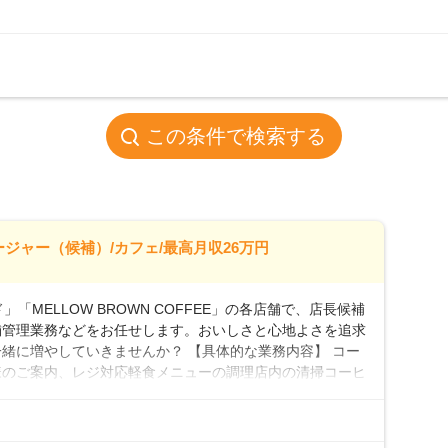
この条件で検索する
ージャー（候補）/カフェ/最高月収26万円
「MELLOW BROWN COFFEE」の各店舗で、店長候補
舗管理業務などをお任せします。おいしさと心地よさを追求
緒に増やしていきませんか？ 【具体的な業務内容】 コー
様のご案内、レジ対応軽食メニューの調理店内の清掃コーヒ
心 ◎サポート体制充実コーヒーの知識から接客マナーまで、
フは20代から40代まで幅広い年齢層が活躍しており、チ
ルやトレーニング研修がしっかりあるので、スムーズに業務