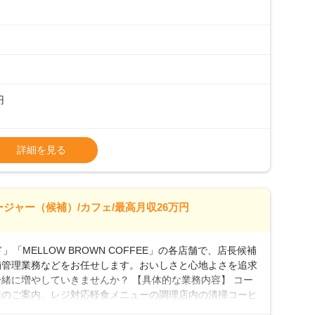
初めて」という方も安心してスタートを♪ ■ゆくゆくは店
、売上・シフト・在庫管理やスタッフ育成といった管理業務
メントなんて難しそう…」そんな心配は一切無用♪一つひ
無理のないペースで覚えていきましょう！さらにマネージャ
キャリア形成をしっかり支援します。
円
タート給与となります・東日本エリア：月給21万4000
詳細を見る
上、決定します。
種手当あり
26万7500円～ ・東日本／月給28万900円～
ージャー（候補）/カフェ/最高月収26万円
0万円／月給20.4万円＋賞与(年3回)・店長職：年収410
「MELLOW BROWN COFFEE」の各店舗で、店長候補
舗管理業務などをお任せします。おいしさと心地よさを追求
緒に増やしていきませんか？ 【具体的な業務内容】 コー
様のご案内、レジ対応軽食メニューの調理店内の清掃コーヒ
心 ◎サポート体制充実コーヒーの知識から接客マナーまで、