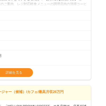
様のご案内、レジ対応軽食メニューの調理店内の清掃コーヒ
心 ◎サポート体制充実コーヒーの知識から接客マナーまで、
フは20代から40代まで幅広い年齢層が活躍しており、チ
ルやトレーニング研修がしっかりあるので、スムーズに業務
初めて」という方も安心してスタートを♪ ■ゆくゆくは店
、売上・シフト・在庫管理やスタッフ育成といった管理業務
メントなんて難しそう…」そんな心配は一切無用♪一つひ
無理のないペースで覚えていきましょう！さらにマネージャ
キャリア形成をしっかり支援します。
円
タート給与となります・東日本エリア：月給21万4000
詳細を見る
上、決定します。
種手当あり
26万7500円～ ・東日本／月給28万900円～
ージャー（候補）/カフェ/最高月収26万円
0万円／月給20.4万円＋賞与(年3回)・店長職：年収410