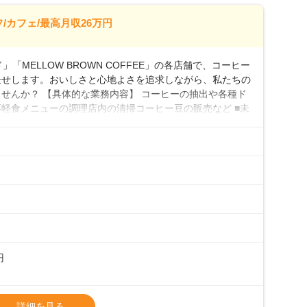
26万7500円～ ・東日本／月給28万900円～
/カフェ/最高月収26万円
0万円／月給20.4万円＋賞与(年3回)・店長職：年収410
「MELLOW BROWN COFFEE」の各店舗で、コーヒー
任せします。おいしさと心地よさを追求しながら、私たちの
せんか？ 【具体的な業務内容】 コーヒーの抽出や各種ド
軽食メニューの調理店内の清掃コーヒー豆の販売など ■未
実コーヒーの知識から接客マナーまで、先輩スタッフが丁
0代まで幅広い年齢層が活躍しており、チームワークも抜群
研修がしっかりあるので、スムーズに業務に馴染める環境で
も安心してスタートを♪ ■店長を目指しませんか？店舗ス
目指してみませんか。売上・シフト・在庫管理やスタッフ育
際に多くの社員がキャリアアップしていますよ♪あなた
境で、少しずつ成長していきませんか？
円
タート給与となります・東日本エリア：月給21万4000
詳細を見る