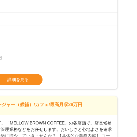
フは20代から40代まで幅広い年齢層が活躍しており、チ
ルやトレーニング研修がしっかりあるので、スムーズに業務
初めて」という方も安心してスタートを♪ ■ゆくゆくは店
、売上・シフト・在庫管理やスタッフ育成といった管理業務
メントなんて難しそう…」そんな心配は一切無用♪一つひ
無理のないペースで覚えていきましょう！さらにマネージャ
キャリア形成をしっかり支援します。
円
タート給与となります・東日本エリア：月給21万4000
詳細を見る
上、決定します。
種手当あり
26万7500円～ ・東日本／月給28万900円～
ージャー（候補）/カフェ/最高月収26万円
0万円／月給20.4万円＋賞与(年3回)・店長職：年収410
「MELLOW BROWN COFFEE」の各店舗で、店長候補
舗管理業務などをお任せします。おいしさと心地よさを追求
緒に増やしていきませんか？ 【具体的な業務内容】 コー