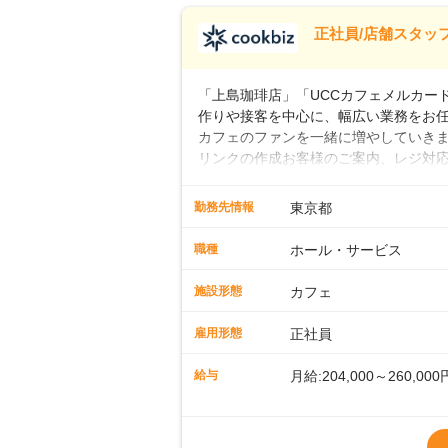
※試用期間なし
■店長職： ・西日本／月給
正社員/店舗スタッフ
■年収例・一般職：年収30
「上島珈琲店」「UCCカフェメルカード」
作りや接客を中心に、幅広い業務をお
カフェのファンを一緒に増やしていきま
リンクの作成お客様のご案内、レジ対応
経験スタートも安心 ◎サポート体制充
寧に教えます。スタッフは20代から4
勤務先情報
東京都
です。基本マニュアルやトレーニング
す。「カフェの接客は初めて」という方
職種
ホール・サービス
タッフとして経験を積んだ後、店長を
成といった店舗運営をお任せします。実
施設形態
カフェ
も、無理なくステップアップできる環
雇用形態
正社員
給与
月給:204,000～260,000
※上記は西日本エリアのス
～27万円