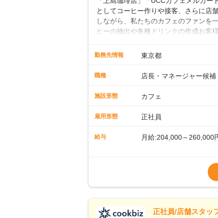
「上島珈琲店」「UCCカフェメルカード」
としてコーヒー作りや接客、さらに店
しながら、私たちのカフェのファンを一
ヒーの抽出や各種ドリンクの作成お客
ー豆の販売など ■未経験スタートも安
先輩スタッフが丁寧に教えます。スタッ
勤務先情報
東京都
ームワークも抜群です。基本マニュア
に馴染める環境です。「カフェの接客は
職種
店長・マネージャー候補
長として活躍を！接客業務になれたら
もお任せしていきます。「店舗のマネジ
施設形態
カフェ
とつをしっかり伝えていきますので、
ーへのステップアップもあり！長期の
雇用形態
正社員
給与
月給:204,000～260,000
※上記は西日本エリアのス
～27万円
※経験・スキルを考慮の
※別途、残業代および各
※試用期間なし
■店長職： ・西日本／月給
正社員/店舗スタッフ