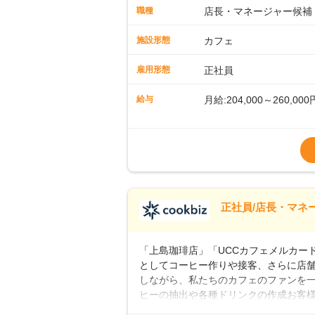
に馴染める環境です。「カフェの接客は
職種
店長・マネージャー候補
長として活躍を！接客業務になれたら
もお任せしていきます。「店舗のマネジ
施設形態
カフェ
とつをしっかり伝えていきますので、
ーへのステップアップもあり！長期の
雇用形態
正社員
給与
月給:204,000～260,000
※上記は西日本エリアのス
～27万円
※経験・スキルを考慮の
※別途、残業代および各
※試用期間なし
■店長職： ・西日本／月給
正社員/店長・マネ
■年収例・一般職：年収30
「上島珈琲店」「UCCカフェメルカード」
としてコーヒー作りや接客、さらに店
しながら、私たちのカフェのファンを一
ヒーの抽出や各種ドリンクの作成お客
ー豆の販売など ■未経験スタートも安