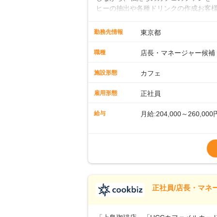
ヒーの抽出や各種ドリンクの作成お客
ー豆の販売など ■未経験スタートも安
先輩スタッフが丁寧に教えます。スタッ
勤務先情報
東京都
ームワークも抜群です。基本マニュア
に馴染める環境です。「カフェの接客は
職種
店長・マネージャー候補
長として活躍を！接客業務になれたら
もお任せしていきます。「店舗のマネジ
施設形態
カフェ
とつをしっかり伝えていきますので、
ーへのステップアップもあり！長期の
雇用形態
正社員
給与
月給:204,000～260,000
※上記は西日本エリアのス
～27万円
※経験・スキルを考慮の
※別途、残業代および各
※試用期間なし
■店長職： ・西日本／月給
正社員/店長・マネ
■年収例・一般職：年収30