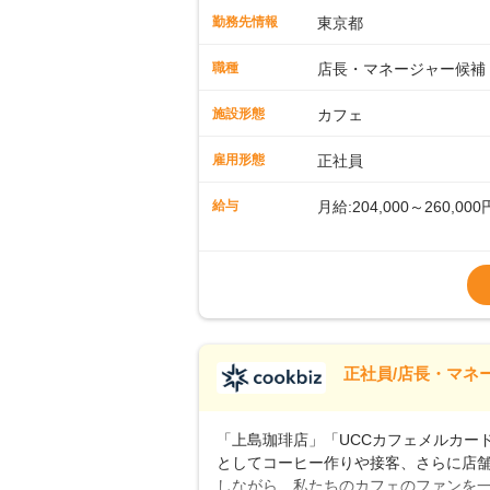
先輩スタッフが丁寧に教えます。スタッ
勤務先情報
東京都
ームワークも抜群です。基本マニュア
に馴染める環境です。「カフェの接客は
職種
店長・マネージャー候補
長として活躍を！接客業務になれたら
もお任せしていきます。「店舗のマネジ
施設形態
カフェ
とつをしっかり伝えていきますので、
ーへのステップアップもあり！長期の
雇用形態
正社員
給与
月給:204,000～260,000
※上記は西日本エリアのス
～27万円
※経験・スキルを考慮の
※別途、残業代および各
※試用期間なし
■店長職： ・西日本／月給
正社員/店長・マネ
■年収例・一般職：年収30
「上島珈琲店」「UCCカフェメルカード」
としてコーヒー作りや接客、さらに店
しながら、私たちのカフェのファンを一