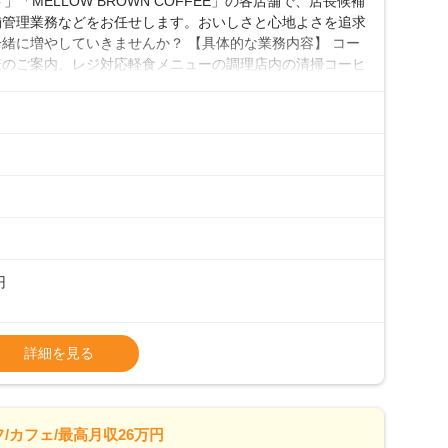
「MELLOW BROWN COFFEE」の各店舗で、店長候補
舗管理業務などをお任せします。おいしさと心地よさを追求
緒に増やしていきませんか？ 【具体的な業務内容】 コー
様のご案内、レジ対応軽食メニューの調理店内の清掃コーヒ
心 ◎サポート体制充実コーヒーの知識から接客マナーまで、
フは20代から40代まで幅広い年齢層が活躍しており、チ
ルやトレーニング研修がしっかりあるので、スムーズに業務
初めて」という方も安心してスタートを♪ ■ゆくゆくは店
、売上・シフト・在庫管理やスタッフ育成といった管理業務
メントなんて難しそう…」そんな心配は一切無用♪一つひ
無理のないペースで覚えていきましょう！さらにマネージャ
キャリア形成をしっかり支援します。
円
タート給与となります・東日本エリア：月給21万4000
詳細を見る
上、決定します。
種手当あり
26万7500円～ ・東日本／月給28万900円～
/カフェ/最高月収26万円