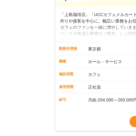
■年収例・一般職：年収30
「上島珈琲店」「UCCカフェメルカード」
作りや接客を中心に、幅広い業務をお
カフェのファンを一緒に増やしていきま
リンクの作成お客様のご案内、レジ対応
経験スタートも安心 ◎サポート体制充
寧に教えます。スタッフは20代から4
勤務先情報
東京都
です。基本マニュアルやトレーニング
す。「カフェの接客は初めて」という方
職種
ホール・サービス
タッフとして経験を積んだ後、店長を
成といった店舗運営をお任せします。実
施設形態
カフェ
も、無理なくステップアップできる環
雇用形態
正社員
給与
月給:204,000～260,000
※上記は西日本エリアのス
～27万円
※経験・スキルを考慮の
※別途、残業代および各