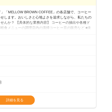
0万円／月給20.4万円＋賞与(年3回)・店長職：年収410
「MELLOW BROWN COFFEE」の各店舗で、コーヒー
任せします。おいしさと心地よさを追求しながら、私たちの
せんか？ 【具体的な業務内容】 コーヒーの抽出や各種ド
軽食メニューの調理店内の清掃コーヒー豆の販売など ■未
実コーヒーの知識から接客マナーまで、先輩スタッフが丁
0代まで幅広い年齢層が活躍しており、チームワークも抜群
研修がしっかりあるので、スムーズに業務に馴染める環境で
も安心してスタートを♪ ■店長を目指しませんか？店舗ス
目指してみませんか。売上・シフト・在庫管理やスタッフ育
際に多くの社員がキャリアアップしていますよ♪あなた
境で、少しずつ成長していきませんか？
円
タート給与となります・東日本エリア：月給21万4000
詳細を見る
上、決定します。
種手当あり