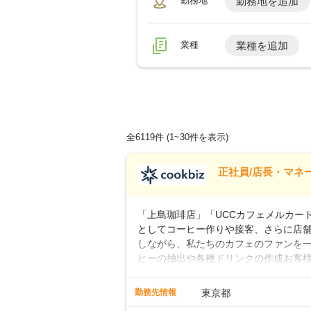
勤務地
勤務地を追加
業種
業種を追加
全6119件
(1~30件を表示)
正社員/店長・マネ
「上島珈琲店」「UCCカフェメルカード」
としてコーヒー作りや接客、さらに店
しながら、私たちのカフェのファンを一
ヒーの抽出や各種ドリンクの作成お客
ー豆の販売など ■未経験スタートも安
先輩スタッフが丁寧に教えます。スタッ
勤務先情報
東京都
ームワークも抜群です。基本マニュア