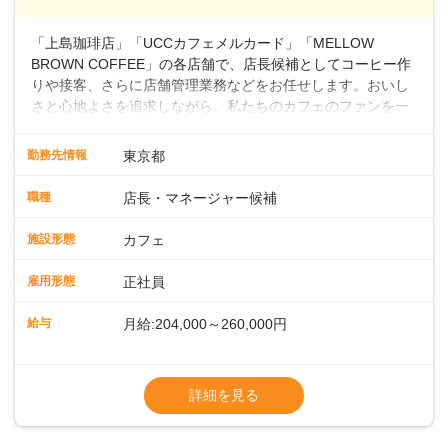
～ ・東日本／月給28万900円～
■年収例・一般職：年収300万円／月給20.4
「上島珈琲店」「UCCカフェメルカード」「MELLOW
万円＋賞与(年3回)・店長職：年収410万円／
BROWN COFFEE」の各店舗で、店長候補としてコーヒー作
りや接客、さらに店舗管理業務などをお任せします。おいし
さと心地よさを追求しながら、私たちのカフェのファンを一
緒に増やしていきませんか？ 【具体的な業務内容】 コーヒー
の抽出や各種ドリンクの作成お客様のご案内、レジ対応軽食
勤務先情報
東京都
メニューの調理店内の清掃コーヒー豆の販売など ■未経験ス
タートも安心 ◎サポート体制充実コーヒーの知識から接客マ
職種
店長・マネージャー候補
ナーまで、先輩スタッフが丁寧に教えます。スタッフは20代
から40代まで幅広い年齢層が活躍しており、チームワークも
施設形態
カフェ
抜群です。基本マニュアルやトレーニング研修がしっかりあ
るので、スムーズに業務に馴染める環境です。「カフェの接
雇用形態
正社員
客は初めて」という方も安心してスタートを♪ ■ゆくゆくは店
長として活躍を！接客業務になれたら、売上・シフト・在庫
給与
月給:204,000～260,000円
管理やスタッフ育成といった管理業務もお任せしていきま
す。「店舗のマネジメントなんて難しそう…」そんな心配は
※上記は西日本エリアのスタート給与となり
一切無用♪一つひとつをしっかり伝えていきますので、無理の
ます・東日本エリア：月給21万4000～27万
詳細を見る
ないペースで覚えていきましょう！さらにマネージャーへの
円
ステップアップもあり！長期のキャリア形成をしっかり支援
※経験・スキルを考慮の上、決定します。
します。