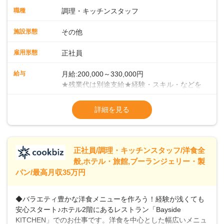
ます。まずは当店の仕事の流れ・お店のルールを把握してく
職種
調理・キッチンスタッフ
ださい。少しずつ業務に慣れていただければと考えていま
す。 ■チームワークがカギ！当店での調理方法は、給食等の
施設形態
その他
ようにチームで一度に大人数分の調理を手がけていく集団調
理です。メイン・副菜担当、揚げ物担当、ご飯担当、盛り付
雇用形態
正社員
け担当などがあり、各担当部と協力しての業務になります。
＜徐々にマネジメントも学んでください＞業務に慣れてきた
給与
月給:200,000～330,000円
ら、徐々にマネジメント業務をお任せしていきます。パート
★残業代は別途支給★経験・スキル・などを
スタッフのシフト管理やメニュー開発など、店舗運営に携わ
考慮のうえ、決定いたします★賞与年2回
ることになりますので、お店を作っていく面白さを味わえま
（2023年度実績：3.8ヶ月分支給）★昇給年
詳細を見る
すよ！＜将来はキャリアアップも＞まずは、1年間での一人立
1回（55歳まで）＜年収例＞年収380万円／
ちを目指してください。その後は、意欲・能力次第で本社事
入社5年／40歳年収400万円／入社3年／48歳
業部での役職や、その他マネジメント職へのステップアップ
年収460万円／入社7年／51歳
も可能です。
※試用期間3ヶ月あり（給与・待遇変動な
正社員/調理・キッチンスタッフ/洋食全
般,ホテル・旅館,ブーランジェリー・製
パン/最高月収35万円
◆バラエティ豊かな洋食メニューを作ろう！経験が浅くても
安心スタート♪ホテル2階にあるレストラン「Bayside
KITCHEN」でのお仕事です。洋食を中心とした幅広いメニュ