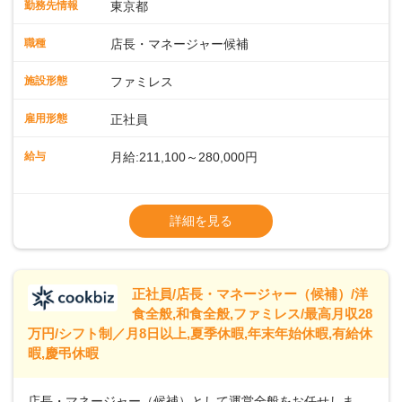
勤務先情報
東京都
に仕事の幅を広げていきましょう／ ◆～働きやすさと満足度
向上を目指すDX推進～ ◆すかいらーくのレストランでは、
職種
店長・マネージャー候補
配膳ロボットが導入され、重たい食器を運ぶ負担を軽減し、
スタッフの働きやすさをサポートしています。配膳ロボット
施設形態
ファミレス
のおかげで、配膳以外の業務に集中でき、なんと片付け時間
や歩行数が約40%も削減されました！また、配膳ロボットに
雇用形態
正社員
加え、働きやすさとお客様の満足度向上を目指し、さまざま
なDX（デジタルトランスフォーメーション）の取り組みを進
給与
月給:211,100～280,000円
めています。 ◆～ライフステージに合った柔軟な働き方～ ◆
出産や育児を経て再就職を目指す世代を全力でサポートして
※試用期間2ヶ月（期間中、給与変更なし）
います。私たちは、多様な働き方を提供し、ライフステージ
※残業代全額支給
詳細を見る
に合わせた柔軟な勤務時間や働きやすい環境を整えていま
※経験に応じて応相談①ナショナル社員：月
す。経験を活かしながら、無理なく新たなキャリアをスター
給245,800円～②エリア社員 ：月給
トできるよう、充実した研修制度やフォロー体制を整備して
います。
正社員/店長・マネージャー（候補）/洋
食全般,和食全般,ファミレス/最高月収28
万円/シフト制／月8日以上,夏季休暇,年末年始休暇,有給休
暇,慶弔休暇
店長・マネージャー（候補）として運営全般をお任せしま