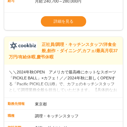
給与
月給:240,700～280,000円
ませんか？あなたのご応募を心よりお待ちしております！
※経験・スキルなどを考慮のうえ決定します
▼給与改定（年1回)
詳細を見る
▼決算賞与（年1回)
【手当】
正社員/調理・キッチンスタッフ/洋食全
▼残業手当（固定残業見合手当43,613円～／
般,創作・ダイニング,カフェ/最高月収37
残業見合30時間を超えた分は別途支給）
万円/有給休暇,慶弔休暇
▼法定休出手当
▼深夜勤務手当（22:00〜25%UP）
＼＼2024年秋OPEN アメリカで最高峰にホットなスポーツ
▼交通費支給（上限月10万円)
「PICKLE BALL」×カフェ！／／2024年秋に新しくOPENす
※第二新卒は月給22万円～
る「Pacific PICKLE CLUB」で、カフェのキッチンスタッフ
として調理業務全般を担当していただきます。 【具体的なお
仕事内容】 ・食材の発注・仕込み・簡単な調理・盛り付け・
清掃などスキルや希望に応じて、新メニューの開発にも積極
勤務先情報
東京都
的に携わっていただけます。オープニングスタッフとして、
新店舗の立ち上げに貢献し、カフェの成功に向けた重要な役
職種
調理・キッチンスタッフ
割を担うチャンスです。 【 PICKLE BALLとは】 現在、全米
で4880万人がプレイしていると言われ、特にビジネスリーダ