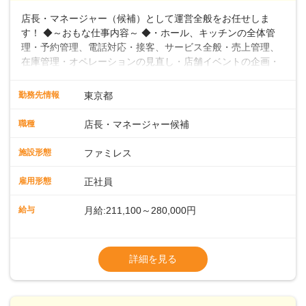
店長・マネージャー（候補）として運営全般をお任せしま
す！ ◆～おもな仕事内容～ ◆・ホール、キッチンの全体管
理・予約管理、電話対応・接客、サービス全般・売上管理、
在庫管理・オペレーションの見直し・店舗イベントの企画・
運営・スタッフの育成やマネジメント、シフト管理 など＼
入社後はスキルに合わせた業務からお任せしますので、徐々
勤務先情報
東京都
に仕事の幅を広げていきましょう／ ◆～働きやすさと満足度
向上を目指すDX推進～ ◆すかいらーくのレストランでは、
職種
店長・マネージャー候補
配膳ロボットが導入され、重たい食器を運ぶ負担を軽減し、
スタッフの働きやすさをサポートしています。配膳ロボット
施設形態
ファミレス
のおかげで、配膳以外の業務に集中でき、なんと片付け時間
や歩行数が約40%も削減されました！また、配膳ロボットに
雇用形態
正社員
加え、働きやすさとお客様の満足度向上を目指し、さまざま
なDX（デジタルトランスフォーメーション）の取り組みを進
給与
月給:211,100～280,000円
めています。 ◆～ライフステージに合った柔軟な働き方～ ◆
出産や育児を経て再就職を目指す世代を全力でサポートして
※試用期間2ヶ月（期間中、給与変更なし）
います。私たちは、多様な働き方を提供し、ライフステージ
※残業代全額支給
詳細を見る
に合わせた柔軟な勤務時間や働きやすい環境を整えていま
※経験に応じて応相談①ナショナル社員：月
す。経験を活かしながら、無理なく新たなキャリアをスター
給245,800円～②エリア社員 ：月給
トできるよう、充実した研修制度やフォロー体制を整備して
います。