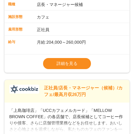
タートも安心 ◎サポート体制充実コーヒーの知識から接客マ
職種
店長・マネージャー候補
ナーまで、先輩スタッフが丁寧に教えます。スタッフは20代
から40代まで幅広い年齢層が活躍しており、チームワークも
施設形態
カフェ
抜群です。基本マニュアルやトレーニング研修がしっかりあ
るので、スムーズに業務に馴染める環境です。「カフェの接
雇用形態
正社員
客は初めて」という方も安心してスタートを♪ ■ゆくゆくは店
長として活躍を！接客業務になれたら、売上・シフト・在庫
給与
月給:204,000～260,000円
管理やスタッフ育成といった管理業務もお任せしていきま
す。「店舗のマネジメントなんて難しそう…」そんな心配は
※上記は西日本エリアのスタート給与となり
一切無用♪一つひとつをしっかり伝えていきますので、無理の
ます・東日本エリア：月給21万4000～27万
詳細を見る
ないペースで覚えていきましょう！さらにマネージャーへの
円
ステップアップもあり！長期のキャリア形成をしっかり支援
※経験・スキルを考慮の上、決定します。
します。
※別途、残業代および各種手当あり
※試用期間なし
正社員/店長・マネージャー（候補）/カ
■店長職： ・西日本／月給26万7500円
フェ/最高月収26万円
～ ・東日本／月給28万900円～
■年収例・一般職：年収300万円／月給20.4
「上島珈琲店」「UCCカフェメルカード」「MELLOW
万円＋賞与(年3回)・店長職：年収410万円／
BROWN COFFEE」の各店舗で、店長候補としてコーヒー作
りや接客、さらに店舗管理業務などをお任せします。おいし
さと心地よさを追求しながら、私たちのカフェのファンを一