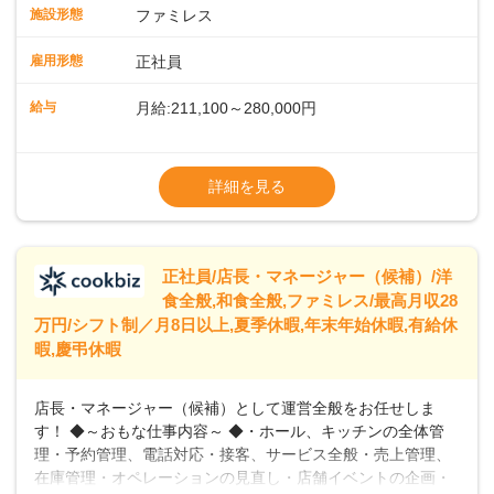
スタッフの働きやすさをサポートしています。配膳ロボット
施設形態
ファミレス
のおかげで、配膳以外の業務に集中でき、なんと片付け時間
や歩行数が約40%も削減されました！また、配膳ロボットに
雇用形態
正社員
加え、働きやすさとお客様の満足度向上を目指し、さまざま
なDX（デジタルトランスフォーメーション）の取り組みを進
給与
月給:211,100～280,000円
めています。 ◆～ライフステージに合った柔軟な働き方～ ◆
出産や育児を経て再就職を目指す世代を全力でサポートして
※試用期間2ヶ月（期間中、給与変更なし）
います。私たちは、多様な働き方を提供し、ライフステージ
※残業代全額支給
詳細を見る
に合わせた柔軟な勤務時間や働きやすい環境を整えていま
※経験に応じて応相談①ナショナル社員：月
す。経験を活かしながら、無理なく新たなキャリアをスター
給245,800円～②エリア社員 ：月給
トできるよう、充実した研修制度やフォロー体制を整備して
います。
正社員/店長・マネージャー（候補）/洋
食全般,和食全般,ファミレス/最高月収28
万円/シフト制／月8日以上,夏季休暇,年末年始休暇,有給休
暇,慶弔休暇
店長・マネージャー（候補）として運営全般をお任せしま
す！ ◆～おもな仕事内容～ ◆・ホール、キッチンの全体管
理・予約管理、電話対応・接客、サービス全般・売上管理、
在庫管理・オペレーションの見直し・店舗イベントの企画・