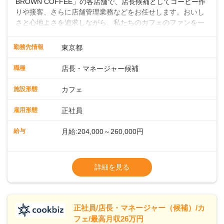
BROWN COFFEE」の各店舗で、店長候補としてコーヒー作
りや接客、さらに店舗管理業務などをお任せします。おいし
さと心地よさを追求しながら、私たちのカフェのファンを一
緒に増やしていきませんか？ 【具体的な業務内容】 コーヒー
の抽出や各種ドリンクの作成お客様のご案内、レジ対応軽食
勤務先情報
東京都
メニューの調理店内の清掃コーヒー豆の販売など ■未経験ス
タートも安心 ◎サポート体制充実コーヒーの知識から接客マ
職種
店長・マネージャー候補
ナーまで、先輩スタッフが丁寧に教えます。スタッフは20代
から40代まで幅広い年齢層が活躍しており、チームワークも
施設形態
カフェ
抜群です。基本マニュアルやトレーニング研修がしっかりあ
るので、スムーズに業務に馴染める環境です。「カフェの接
雇用形態
正社員
客は初めて」という方も安心してスタートを♪ ■ゆくゆくは店
長として活躍を！接客業務になれたら、売上・シフト・在庫
給与
月給:204,000～260,000円
管理やスタッフ育成といった管理業務もお任せしていきま
す。「店舗のマネジメントなんて難しそう…」そんな心配は
※上記は西日本エリアのスタート給与となり
一切無用♪一つひとつをしっかり伝えていきますので、無理の
ます・東日本エリア：月給21万4000～27万
詳細を見る
ないペースで覚えていきましょう！さらにマネージャーへの
円
ステップアップもあり！長期のキャリア形成をしっかり支援
※経験・スキルを考慮の上、決定します。
します。
※別途、残業代および各種手当あり
※試用期間なし
正社員/店長・マネージャー（候補）/カ
■店長職： ・西日本／月給26万7500円
フェ/最高月収26万円