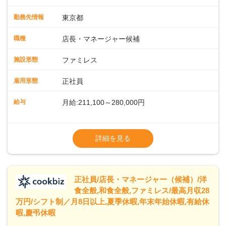
運営・スタッフの育成やマネジメント、シフト管理 など＼
入社後はスキルに合わせた業務からお任せしますので、徐々
勤務先情報
東京都
に仕事の幅を広げていきましょう／ ◆～働きやすさと満足度
向上を目指すDX推進～ ◆すかいらーくのレストランでは、
職種
店長・マネージャー候補
配膳ロボットが導入され、重たい食器を運ぶ負担を軽減し、
スタッフの働きやすさをサポートしています。配膳ロボット
施設形態
ファミレス
のおかげで、配膳以外の業務に集中でき、なんと片付け時間
や歩行数が約40%も削減されました！また、配膳ロボットに
雇用形態
正社員
加え、働きやすさとお客様の満足度向上を目指し、さまざま
なDX（デジタルトランスフォーメーション）の取り組みを進
給与
月給:211,100～280,000円
めています。 ◆～ライフステージに合った柔軟な働き方～ ◆
出産や育児を経て再就職を目指す世代を全力でサポートして
※試用期間2ヶ月（期間中、給与変更なし）
います。私たちは、多様な働き方を提供し、ライフステージ
※残業代全額支給
詳細を見る
に合わせた柔軟な勤務時間や働きやすい環境を整えていま
※経験に応じて応相談①ナショナル社員：月
す。経験を活かしながら、無理なく新たなキャリアをスター
給245,800円～②エリア社員 ：月給
トできるよう、充実した研修制度やフォロー体制を整備して
います。
正社員/店長・マネージャー（候補）/洋
食全般,和食全般,ファミレス/最高月収28
万円/シフト制／月8日以上,夏季休暇,年末年始休暇,有給休
暇,慶弔休暇