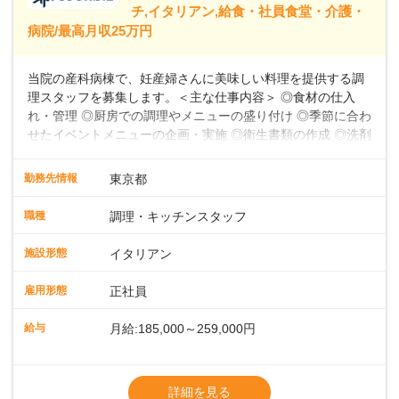
39,600円～43,598円分）を含みます。超過
チ,イタリアン,給食・社員食堂・介護・
病院/最高月収25万円
当院の産科病棟で、妊産婦さんに美味しい料理を提供する調
理スタッフを募集します。＜主な仕事内容＞ ◎食材の仕入
れ・管理 ◎厨房での調理やメニューの盛り付け ◎季節に合わ
せたイベントメニューの企画・実施 ◎衛生書類の作成 ◎洗剤
や消耗品の備品発注、衛生点検 ◎食数の管理 ◎パートスタッ
フの指導 など★フレンチ・和・洋・中・イタリアンなど、
勤務先情報
東京都
様々な料理に挑戦できる環境お任せする業務は、食材の仕入
れ・管理から、厨房での調理やメニューの盛り付け、さらに
職種
調理・キッチンスタッフ
季節に合わせたイベントメニューの企画まで多岐にわたりま
す。フレンチのコース料理から和・洋・中・イタリアンま
施設形態
イタリアン
で、幅広い料理に挑戦できる環境です。衛生書類の作成や備
品発注、食数管理も担当していただきます。各時間帯スタッ
雇用形態
正社員
フ2～4名体制で、安心して働けます。パートスタッフの指導
や育成業務もあるため、スキルアップを目指せます。お産前
給与
月給:185,000～259,000円
後の食事を通して、妊産婦さんに特別な時間を提供しましょ
う。
※残業代別途全額支給
※試用期間3か月間（期間中、給与待遇変更
詳細を見る