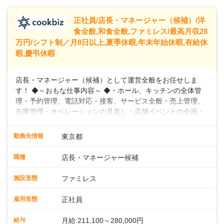
トできるよう、充実した研修制度やフォロー体制を整備して
います。
正社員/店長・マネージャー（候補）/洋
食全般,和食全般,ファミレス/最高月収28
万円/シフト制／月8日以上,夏季休暇,年末年始休暇,有給休
暇,慶弔休暇
店長・マネージャー（候補）として運営全般をお任せしま
す！ ◆～おもな仕事内容～ ◆・ホール、キッチンの全体管
理・予約管理、電話対応・接客、サービス全般・売上管理、
在庫管理・オペレーションの見直し・店舗イベントの企画・
運営・スタッフの育成やマネジメント、シフト管理 など＼
入社後はスキルに合わせた業務からお任せしますので、徐々
勤務先情報
東京都
に仕事の幅を広げていきましょう／ ◆～働きやすさと満足度
向上を目指すDX推進～ ◆すかいらーくのレストランでは、
職種
店長・マネージャー候補
配膳ロボットが導入され、重たい食器を運ぶ負担を軽減し、
スタッフの働きやすさをサポートしています。配膳ロボット
施設形態
ファミレス
のおかげで、配膳以外の業務に集中でき、なんと片付け時間
や歩行数が約40%も削減されました！また、配膳ロボットに
雇用形態
正社員
加え、働きやすさとお客様の満足度向上を目指し、さまざま
なDX（デジタルトランスフォーメーション）の取り組みを進
給与
月給:211,100～280,000円