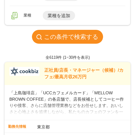
業種
業種を追加
この条件で検索する
全6119件
(1~30件を表示)
正社員/店長・マネージャー（候補）/カ
フェ/最高月収26万円
「上島珈琲店」「UCCカフェメルカード」「MELLOW
BROWN COFFEE」の各店舗で、店長候補としてコーヒー作
りや接客、さらに店舗管理業務などをお任せします。おいし
さと心地よさを追求しながら、私たちのカフェのファンを一
緒に増やしていきませんか？ 【具体的な業務内容】 コーヒー
の抽出や各種ドリンクの作成お客様のご案内、レジ対応軽食
勤務先情報
東京都
メニューの調理店内の清掃コーヒー豆の販売など ■未経験ス