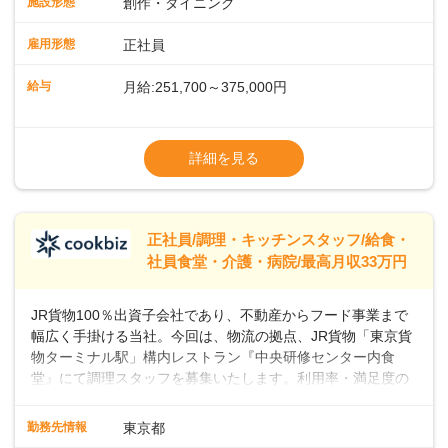
施設形態
創作・ダイニング
ーの間で人気が急上昇しています。一時的なブームにとどま
らず、テニスコートがピックルボールコートに改装されるな
雇用形態
正社員
ど、幅広い層のプレイヤーが楽しんでいるスポーツです。私
たちと一緒に、新しいスタートを切りませんか？あなたのご
給与
月給:251,700～375,000円
応募を心よりお待ちしております！
※経験・スキルなどを考慮のうえ決定します
▼給与改定（年1回)
詳細を見る
▼決算賞与（年1回)
【手当】
正社員/調理・キッチンスタッフ/給食・
▼残業手当（固定残業見合手当43,613円～／
社員食堂・介護・病院/最高月収33万円
残業見合30時間を超えた分は別途支給）
▼法定休出手当
JR貨物100％出資子会社であり、不動産からフード事業まで
▼深夜勤務手当（22:00〜25%UP）
幅広く手掛ける当社。今回は、物流の拠点、JR貨物「東京貨
▼交通費支給（上限月10万円)
物ターミナル駅」構内レストラン『中央研修センター内食
堂』にて調理スタッフを募集いたします。利用率・満足度の
高いお店づくりを目指して、一緒に盛り上げていきましょ
う！＜まずは調理スタッフとして＞入社後、あなたには調理
勤務先情報
東京都
スタッフとして、社員向けメニューの調理をお任せしていき