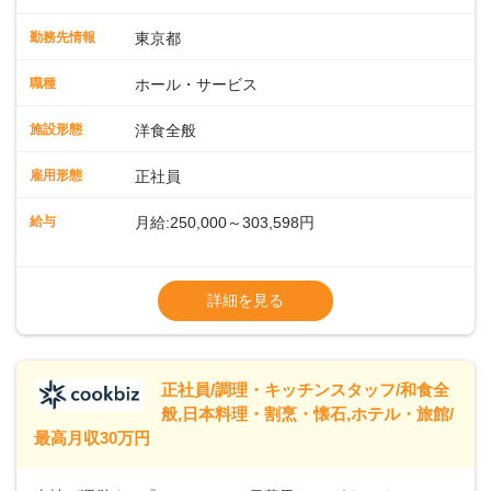
会場での料飲サービスをお任せします。ゲストのアテンド
や、メニュー説明、オーダーや料理のご提供ほか、予約対応
勤務先情報
東京都
やセッティング、片付けなどもお願いします。レストラン全
体を把握し、あなたの真心こもるおもてなしでゲストを笑顔
職種
ホール・サービス
にしていきましょう。レストランやバンケットでのサービス
経験のある方はもちろん、ホテル経験がない方も歓迎。飲食
施設形態
洋食全般
店やカフェ、ファミレスなどでの接客を経験された方も活躍
中です。◇◇クラシカルモダンなホテル◇◇新宿・東京駅ま
雇用形態
正社員
で20分圏内と便利な好ロケーション。ビジネスやレジャーな
どのご利用が多数。18タイプのバンケットルームほか、朝食
給与
月給:250,000～303,598円
からディナーまでお楽しみいただけるオールデイダイニング
「SERIO（セリオ）」、四季折々の味覚を楽しめる和食「割
◎昇給／年1回
烹みなと」などがあります。 ◆POINT◇◇ワークライフバラ
◎賞与／年2回（年2か月分支給）
詳細を見る
ンスがとりやすい♪育休産休、介護休暇などの制度も整ってお
※現在の給与・経験・スキルを考慮します
り、ライフステージが変わっても働きやすい環境です。年間
休日118～121日。長期休暇の取得も推奨しているほか、バー
スデー休暇や永年勤続休暇などの制度もあります。
正社員/調理・キッチンスタッフ/和食全
般,日本料理・割烹・懐石,ホテル・旅館/
最高月収30万円