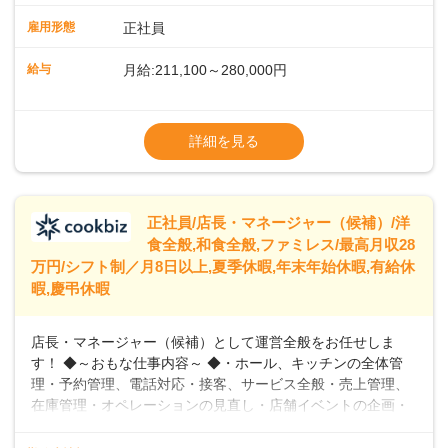
や歩行数が約40%も削減されました！また、配膳ロボットに
雇用形態
正社員
加え、働きやすさとお客様の満足度向上を目指し、さまざま
なDX（デジタルトランスフォーメーション）の取り組みを進
給与
月給:211,100～280,000円
めています。 ◆～ライフステージに合った柔軟な働き方～ ◆
出産や育児を経て再就職を目指す世代を全力でサポートして
※試用期間2ヶ月（期間中、給与変更なし）
います。私たちは、多様な働き方を提供し、ライフステージ
※残業代全額支給
詳細を見る
に合わせた柔軟な勤務時間や働きやすい環境を整えていま
※経験に応じて応相談①ナショナル社員：月
す。経験を活かしながら、無理なく新たなキャリアをスター
給245,800円～②エリア社員 ：月給
トできるよう、充実した研修制度やフォロー体制を整備して
います。
正社員/店長・マネージャー（候補）/洋
食全般,和食全般,ファミレス/最高月収28
万円/シフト制／月8日以上,夏季休暇,年末年始休暇,有給休
暇,慶弔休暇
店長・マネージャー（候補）として運営全般をお任せしま
す！ ◆～おもな仕事内容～ ◆・ホール、キッチンの全体管
理・予約管理、電話対応・接客、サービス全般・売上管理、
在庫管理・オペレーションの見直し・店舗イベントの企画・
運営・スタッフの育成やマネジメント、シフト管理 など＼
入社後はスキルに合わせた業務からお任せしますので、徐々