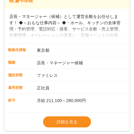
暇,慶弔休暇
店長・マネージャー（候補）として運営全般をお任せしま
す！ ◆～おもな仕事内容～ ◆・ホール、キッチンの全体管
理・予約管理、電話対応・接客、サービス全般・売上管理、
在庫管理・オペレーションの見直し・店舗イベントの企画・
運営・スタッフの育成やマネジメント、シフト管理 など＼
入社後はスキルに合わせた業務からお任せしますので、徐々
勤務先情報
東京都
に仕事の幅を広げていきましょう／ ◆～働きやすさと満足度
向上を目指すDX推進～ ◆すかいらーくのレストランでは、
職種
店長・マネージャー候補
配膳ロボットが導入され、重たい食器を運ぶ負担を軽減し、
スタッフの働きやすさをサポートしています。配膳ロボット
施設形態
ファミレス
のおかげで、配膳以外の業務に集中でき、なんと片付け時間
や歩行数が約40%も削減されました！また、配膳ロボットに
雇用形態
正社員
加え、働きやすさとお客様の満足度向上を目指し、さまざま
なDX（デジタルトランスフォーメーション）の取り組みを進
給与
月給:211,100～280,000円
めています。 ◆～ライフステージに合った柔軟な働き方～ ◆
出産や育児を経て再就職を目指す世代を全力でサポートして
※試用期間2ヶ月（期間中、給与変更なし）
います。私たちは、多様な働き方を提供し、ライフステージ
※残業代全額支給
詳細を見る
に合わせた柔軟な勤務時間や働きやすい環境を整えていま
※経験に応じて応相談①ナショナル社員：月
す。経験を活かしながら、無理なく新たなキャリアをスター
給245,800円～②エリア社員 ：月給