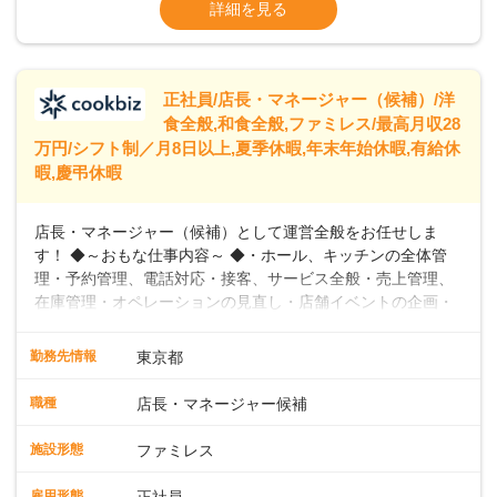
※残業代全額支給
詳細を見る
に合わせた柔軟な勤務時間や働きやすい環境を整えていま
※経験に応じて応相談①ナショナル社員：月
す。経験を活かしながら、無理なく新たなキャリアをスター
給245,800円～②エリア社員 ：月給
トできるよう、充実した研修制度やフォロー体制を整備して
います。
正社員/店長・マネージャー（候補）/洋
食全般,和食全般,ファミレス/最高月収28
万円/シフト制／月8日以上,夏季休暇,年末年始休暇,有給休
暇,慶弔休暇
店長・マネージャー（候補）として運営全般をお任せしま
す！ ◆～おもな仕事内容～ ◆・ホール、キッチンの全体管
理・予約管理、電話対応・接客、サービス全般・売上管理、
在庫管理・オペレーションの見直し・店舗イベントの企画・
運営・スタッフの育成やマネジメント、シフト管理 など＼
入社後はスキルに合わせた業務からお任せしますので、徐々
勤務先情報
東京都
に仕事の幅を広げていきましょう／ ◆～働きやすさと満足度
向上を目指すDX推進～ ◆すかいらーくのレストランでは、
職種
店長・マネージャー候補
配膳ロボットが導入され、重たい食器を運ぶ負担を軽減し、
スタッフの働きやすさをサポートしています。配膳ロボット
施設形態
ファミレス
のおかげで、配膳以外の業務に集中でき、なんと片付け時間
や歩行数が約40%も削減されました！また、配膳ロボットに
雇用形態