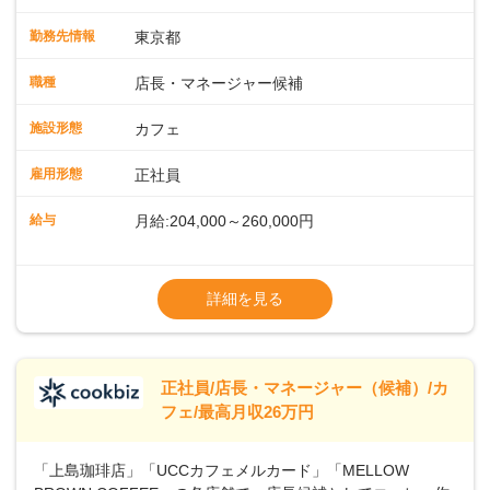
緒に増やしていきませんか？ 【具体的な業務内容】 コーヒー
の抽出や各種ドリンクの作成お客様のご案内、レジ対応軽食
勤務先情報
東京都
メニューの調理店内の清掃コーヒー豆の販売など ■未経験ス
タートも安心 ◎サポート体制充実コーヒーの知識から接客マ
職種
店長・マネージャー候補
ナーまで、先輩スタッフが丁寧に教えます。スタッフは20代
から40代まで幅広い年齢層が活躍しており、チームワークも
施設形態
カフェ
抜群です。基本マニュアルやトレーニング研修がしっかりあ
るので、スムーズに業務に馴染める環境です。「カフェの接
雇用形態
正社員
客は初めて」という方も安心してスタートを♪ ■ゆくゆくは店
長として活躍を！接客業務になれたら、売上・シフト・在庫
給与
月給:204,000～260,000円
管理やスタッフ育成といった管理業務もお任せしていきま
す。「店舗のマネジメントなんて難しそう…」そんな心配は
※上記は西日本エリアのスタート給与となり
一切無用♪一つひとつをしっかり伝えていきますので、無理の
ます・東日本エリア：月給21万4000～27万
詳細を見る
ないペースで覚えていきましょう！さらにマネージャーへの
円
ステップアップもあり！長期のキャリア形成をしっかり支援
※経験・スキルを考慮の上、決定します。
します。
※別途、残業代および各種手当あり
※試用期間なし
正社員/店長・マネージャー（候補）/カ
■店長職： ・西日本／月給26万7500円
フェ/最高月収26万円
～ ・東日本／月給28万900円～
■年収例・一般職：年収300万円／月給20.4
「上島珈琲店」「UCCカフェメルカード」「MELLOW
万円＋賞与(年3回)・店長職：年収410万円／