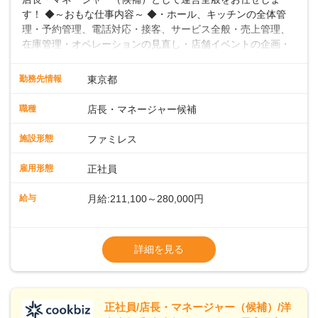
す！ ◆～おもな仕事内容～ ◆・ホール、キッチンの全体管
理・予約管理、電話対応・接客、サービス全般・売上管理、
在庫管理・オペレーションの見直し・店舗イベントの企画・
運営・スタッフの育成やマネジメント、シフト管理 など＼
入社後はスキルに合わせた業務からお任せしますので、徐々
勤務先情報
東京都
に仕事の幅を広げていきましょう／ ◆～働きやすさと満足度
向上を目指すDX推進～ ◆すかいらーくのレストランでは、
職種
店長・マネージャー候補
配膳ロボットが導入され、重たい食器を運ぶ負担を軽減し、
スタッフの働きやすさをサポートしています。配膳ロボット
施設形態
ファミレス
のおかげで、配膳以外の業務に集中でき、なんと片付け時間
や歩行数が約40%も削減されました！また、配膳ロボットに
雇用形態
正社員
加え、働きやすさとお客様の満足度向上を目指し、さまざま
なDX（デジタルトランスフォーメーション）の取り組みを進
給与
月給:211,100～280,000円
めています。 ◆～ライフステージに合った柔軟な働き方～ ◆
出産や育児を経て再就職を目指す世代を全力でサポートして
※試用期間2ヶ月（期間中、給与変更なし）
います。私たちは、多様な働き方を提供し、ライフステージ
※残業代全額支給
詳細を見る
に合わせた柔軟な勤務時間や働きやすい環境を整えていま
※経験に応じて応相談①ナショナル社員：月
す。経験を活かしながら、無理なく新たなキャリアをスター
給245,800円～②エリア社員 ：月給
トできるよう、充実した研修制度やフォロー体制を整備して
います。
正社員/店長・マネージャー（候補）/洋