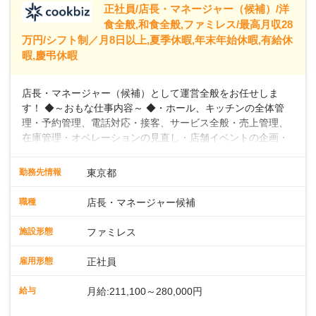
正社員/店長・マネージャー（候補）/洋
食全般,和食全般,ファミレス/最高月収28
万円/シフト制／月8日以上,夏季休暇,年末年始休暇,有給休
暇,慶弔休暇
店長・マネージャー（候補）として運営全般をお任せしま
す！ ◆～おもな仕事内容～ ◆・ホール、キッチンの全体管
理・予約管理、電話対応・接客、サービス全般・売上管理、
在庫管理・オペレーションの見直し・店舗イベントの企画・
運営・スタッフの育成やマネジメント、シフト管理 など＼
入社後はスキルに合わせた業務からお任せしますので、徐々
勤務先情報
東京都
に仕事の幅を広げていきましょう／ ◆～働きやすさと満足度
向上を目指すDX推進～ ◆すかいらーくのレストランでは、
職種
店長・マネージャー候補
配膳ロボットが導入され、重たい食器を運ぶ負担を軽減し、
スタッフの働きやすさをサポートしています。配膳ロボット
施設形態
ファミレス
のおかげで、配膳以外の業務に集中でき、なんと片付け時間
や歩行数が約40%も削減されました！また、配膳ロボットに
雇用形態
正社員
加え、働きやすさとお客様の満足度向上を目指し、さまざま
なDX（デジタルトランスフォーメーション）の取り組みを進
給与
月給:211,100～280,000円
めています。 ◆～ライフステージに合った柔軟な働き方～ ◆
出産や育児を経て再就職を目指す世代を全力でサポートして