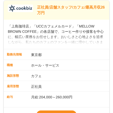
※別途、残業代および各種手当あり
※試用期間なし
正社員/店舗スタッフ/カフェ/最高月収26
■店長職： ・西日本／月給26万7500円
万円
～ ・東日本／月給28万900円～
■年収例・一般職：年収300万円／月給20.4
「上島珈琲店」「UCCカフェメルカード」「MELLOW
万円＋賞与(年3回)・店長職：年収410万円／
BROWN COFFEE」の各店舗で、コーヒー作りや接客を中心
に、幅広い業務をお任せします。おいしさと心地よさを追求
しながら、私たちのカフェのファンを一緒に増やしていきま
せんか？ 【具体的な業務内容】 コーヒーの抽出や各種ドリン
クの作成お客様のご案内、レジ対応軽食メニューの調理店内
勤務先情報
東京都
の清掃コーヒー豆の販売など ■未経験スタートも安心 ◎サポ
ート体制充実コーヒーの知識から接客マナーまで、先輩スタ
職種
ホール・サービス
ッフが丁寧に教えます。スタッフは20代から40代まで幅広い
年齢層が活躍しており、チームワークも抜群です。基本マニ
施設形態
カフェ
ュアルやトレーニング研修がしっかりあるので、スムーズに
業務に馴染める環境です。「カフェの接客は初めて」という
雇用形態
正社員
方も安心してスタートを♪ ■店長を目指しませんか？店舗スタ
ッフとして経験を積んだ後、店長を目指してみませんか。売
給与
月給:204,000～260,000円
上・シフト・在庫管理やスタッフ育成といった店舗運営をお
任せします。実際に多くの社員がキャリアアップしています
※上記は西日本エリアのスタート給与となり
よ♪あなたも、無理なくステップアップできる環境で、少しず