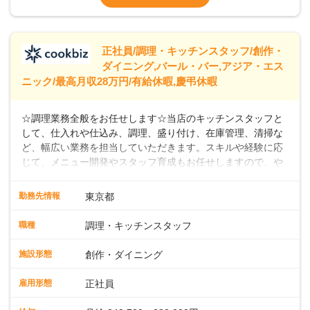
なし）
※経験年数を考慮の上、決定します。＜年収
例＞300万円~420万円 （賞与年3回を含む）
＞＞＞パートスタッフも同時募集中！時給
正社員/調理・キッチンスタッフ/創作・
ダイニング,バール・バー,アジア・エス
ニック/最高月収28万円/有給休暇,慶弔休暇
☆調理業務全般をお任せします☆当店のキッチンスタッフと
して、仕入れや仕込み、調理、盛り付け、在庫管理、清掃な
ど、幅広い業務を担当していただきます。スキルや経験に応
じて、メニュー開発やスタッフ育成もお任せしますので、や
りがいのある環境です。また出店予定が数多くあり、キャリ
アアップのチャンスが豊富に用意されています。 【Dam
勤務先情報
東京都
Brewery Restaurant】 スパイスの匠、米澤文雄シェフ監修の
もと、クラフトビールと共に楽しめるこだわりのフィッシュ
職種
調理・キッチンスタッフ
アンドチップスがシグネチャーメニュー。さらに、地中海、
中東、アジアなどの多国籍エッセンスを取り入れたカジュア
施設形態
創作・ダイニング
ルフードを提供しています。 【自家醸造のクラフトビール】
楽しい・美味しい瞬間をビールでつなぐことをコンセプト
雇用形態
正社員
に、毎日でも飲み飽きしない自家製ビールを日々店内で一か
ら醸造しています。私たちと一緒に、新しいスタートを切り