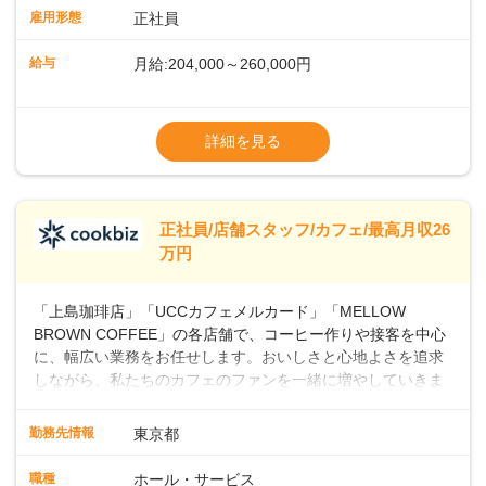
業務に馴染める環境です。「カフェの接客は初めて」という
雇用形態
正社員
方も安心してスタートを♪ ■店長を目指しませんか？店舗スタ
ッフとして経験を積んだ後、店長を目指してみませんか。売
給与
月給:204,000～260,000円
上・シフト・在庫管理やスタッフ育成といった店舗運営をお
任せします。実際に多くの社員がキャリアアップしています
※上記は西日本エリアのスタート給与となり
よ♪あなたも、無理なくステップアップできる環境で、少しず
ます・東日本エリア：月給21万4000～27万
詳細を見る
つ成長していきませんか？
円
※経験・スキルを考慮の上、決定します。
※別途、残業代および各種手当あり
※試用期間なし
正社員/店舗スタッフ/カフェ/最高月収26
■店長職： ・西日本／月給26万7500円
万円
～ ・東日本／月給28万900円～
■年収例・一般職：年収300万円／月給20.4
「上島珈琲店」「UCCカフェメルカード」「MELLOW
万円＋賞与(年3回)・店長職：年収410万円／
BROWN COFFEE」の各店舗で、コーヒー作りや接客を中心
に、幅広い業務をお任せします。おいしさと心地よさを追求
しながら、私たちのカフェのファンを一緒に増やしていきま
せんか？ 【具体的な業務内容】 コーヒーの抽出や各種ドリン
クの作成お客様のご案内、レジ対応軽食メニューの調理店内
勤務先情報
東京都
の清掃コーヒー豆の販売など ■未経験スタートも安心 ◎サポ
ート体制充実コーヒーの知識から接客マナーまで、先輩スタ
職種
ホール・サービス