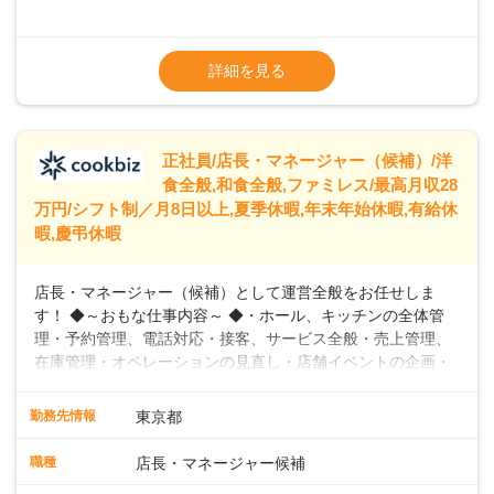
めています。 ◆～ライフステージに合った柔軟な働き方～ ◆
出産や育児を経て再就職を目指す世代を全力でサポートして
※試用期間2ヶ月（期間中、給与変更なし）
います。私たちは、多様な働き方を提供し、ライフステージ
※残業代全額支給
詳細を見る
に合わせた柔軟な勤務時間や働きやすい環境を整えていま
※経験に応じて応相談①ナショナル社員：月
す。経験を活かしながら、無理なく新たなキャリアをスター
給245,800円～②エリア社員 ：月給
トできるよう、充実した研修制度やフォロー体制を整備して
います。
正社員/店長・マネージャー（候補）/洋
食全般,和食全般,ファミレス/最高月収28
万円/シフト制／月8日以上,夏季休暇,年末年始休暇,有給休
暇,慶弔休暇
店長・マネージャー（候補）として運営全般をお任せしま
す！ ◆～おもな仕事内容～ ◆・ホール、キッチンの全体管
理・予約管理、電話対応・接客、サービス全般・売上管理、
在庫管理・オペレーションの見直し・店舗イベントの企画・
運営・スタッフの育成やマネジメント、シフト管理 など＼
入社後はスキルに合わせた業務からお任せしますので、徐々
勤務先情報
東京都
に仕事の幅を広げていきましょう／ ◆～働きやすさと満足度
向上を目指すDX推進～ ◆すかいらーくのレストランでは、
職種
店長・マネージャー候補
配膳ロボットが導入され、重たい食器を運ぶ負担を軽減し、