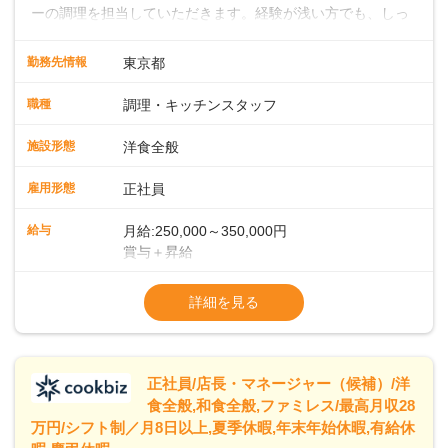
ーの調理を担当していただきます。経験が浅い方でも、しっ
かりとしたサポート体制が整っているので、安心してスター
トできます。経験者は、これまでのスキルを活かして即戦力
勤務先情報
東京都
として活躍していただけます。キッチンでは大型ホテルのよ
うな流れ作業ではなく、一人ひとりが責任を持って料理に取
職種
調理・キッチンスタッフ
り組む環境です。そのため、しっかりと実力をつけることが
できます。また、20代・30代の若手や中堅スタッフにどんど
施設形態
洋食全般
ん仕事を任せていくので、若手がぐんぐん成長していくのも
大きな特徴です。 ◆ライブキッチンでお客様を魅了！メニュ
雇用形態
正社員
ー開発であなたのアイデアを形にしよう！シェフはイタリア
ンを極めたベテラン。朝食・ランチの時間帯に、自家製の焼
給与
月給:250,000～350,000円
きたてパンをメインとしたビュッフェスタイルでお客様をお
賞与＋昇給
もてなしします。目の前で料理を仕上げるライブキッチンも
※経験・スキルを考慮の上、決定します
あり、お客様との距離が近い臨場感あふれる環境で、調理だ
※試用期間 3ヶ月間あり（待遇変動なし）
詳細を見る
けでなく演出スキルも身につけられます。さらに、将来的に
※固定残業代15時間25,000円～を含む、超
はメニュー開発にも携わっていただき、あなたのアイデアで
「また食べたい！」「また来たい！」と思っていただけるフ
ァンを一緒に増やしていきましょう！
正社員/店長・マネージャー（候補）/洋
食全般,和食全般,ファミレス/最高月収28
万円/シフト制／月8日以上,夏季休暇,年末年始休暇,有給休