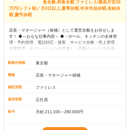
食全般,和食全般,ファミレス/最高月収28
万円/シフト制／月8日以上,夏季休暇,年末年始休暇,有給休
暇,慶弔休暇
店長・マネージャー（候補）として運営全般をお任せしま
す！ ◆～おもな仕事内容～ ◆・ホール、キッチンの全体管
理・予約管理、電話対応・接客、サービス全般・売上管理、
在庫管理・オペレーションの見直し・店舗イベントの企画・
運営・スタッフの育成やマネジメント、シフト管理 など＼
入社後はスキルに合わせた業務からお任せしますので、徐々
勤務先情報
東京都
に仕事の幅を広げていきましょう／ ◆～働きやすさと満足度
向上を目指すDX推進～ ◆すかいらーくのレストランでは、
職種
店長・マネージャー候補
配膳ロボットが導入され、重たい食器を運ぶ負担を軽減し、
スタッフの働きやすさをサポートしています。配膳ロボット
施設形態
ファミレス
のおかげで、配膳以外の業務に集中でき、なんと片付け時間
や歩行数が約40%も削減されました！また、配膳ロボットに
雇用形態
正社員
加え、働きやすさとお客様の満足度向上を目指し、さまざま
なDX（デジタルトランスフォーメーション）の取り組みを進
給与
月給:211,100～280,000円
めています。 ◆～ライフステージに合った柔軟な働き方～ ◆
出産や育児を経て再就職を目指す世代を全力でサポートして
※試用期間2ヶ月（期間中、給与変更なし）
います。私たちは、多様な働き方を提供し、ライフステージ