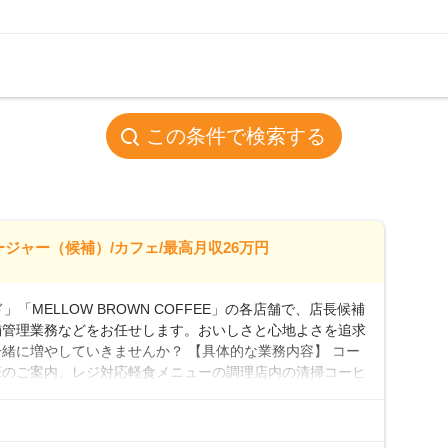
この条件で検索する
ージャー（候補）/カフェ/最高月収26万円
「MELLOW BROWN COFFEE」の各店舗で、店長候補
舗管理業務などをお任せします。おいしさと心地よさを追求
緒に増やしていきませんか？ 【具体的な業務内容】 コー
様のご案内、レジ対応軽食メニューの調理店内の清掃コーヒ
心 ◎サポート体制充実コーヒーの知識から接客マナーまで、
フは20代から40代まで幅広い年齢層が活躍しており、チ
ルやトレーニング研修がしっかりあるので、スムーズに業務