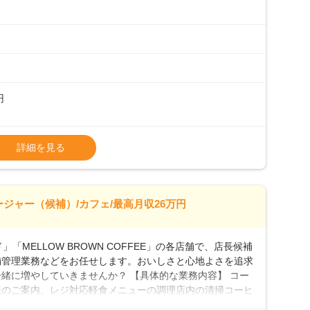
初めて」という方も安心してスタートを♪ ■ゆくゆくは店
、売上・シフト・在庫管理やスタッフ育成といった管理業務
メントなんて難しそう…」そんな心配は一切無用♪一つひ
無理のないペースで覚えていきましょう！さらにマネージャ
キャリア形成をしっかり支援します。
円
タート給与となります・東日本エリア：月給21万4000
詳細を見る
上、決定します。
種手当あり
26万7500円～ ・東日本／月給28万900円～
ージャー（候補）/カフェ/最高月収26万円
0万円／月給20.4万円＋賞与(年3回)・店長職：年収410
「MELLOW BROWN COFFEE」の各店舗で、店長候補
舗管理業務などをお任せします。おいしさと心地よさを追求
緒に増やしていきませんか？ 【具体的な業務内容】 コー
様のご案内、レジ対応軽食メニューの調理店内の清掃コーヒ
心 ◎サポート体制充実コーヒーの知識から接客マナーまで、