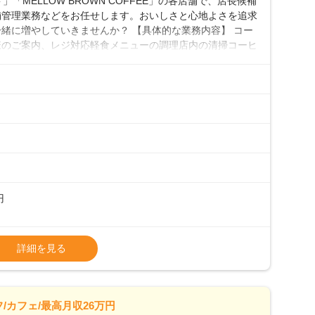
「MELLOW BROWN COFFEE」の各店舗で、店長候補
舗管理業務などをお任せします。おいしさと心地よさを追求
緒に増やしていきませんか？ 【具体的な業務内容】 コー
様のご案内、レジ対応軽食メニューの調理店内の清掃コーヒ
心 ◎サポート体制充実コーヒーの知識から接客マナーまで、
フは20代から40代まで幅広い年齢層が活躍しており、チ
ルやトレーニング研修がしっかりあるので、スムーズに業務
初めて」という方も安心してスタートを♪ ■ゆくゆくは店
、売上・シフト・在庫管理やスタッフ育成といった管理業務
メントなんて難しそう…」そんな心配は一切無用♪一つひ
無理のないペースで覚えていきましょう！さらにマネージャ
キャリア形成をしっかり支援します。
円
タート給与となります・東日本エリア：月給21万4000
詳細を見る
上、決定します。
種手当あり
26万7500円～ ・東日本／月給28万900円～
/カフェ/最高月収26万円