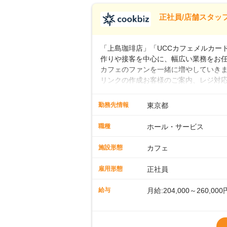
※試用期間なし
■店長職： ・西日本／月給
正社員/店舗スタッフ
■年収例・一般職：年収30
「上島珈琲店」「UCCカフェメルカード」
作りや接客を中心に、幅広い業務をお
カフェのファンを一緒に増やしていきま
リンクの作成お客様のご案内、レジ対応
経験スタートも安心 ◎サポート体制充
寧に教えます。スタッフは20代から4
勤務先情報
東京都
です。基本マニュアルやトレーニング
す。「カフェの接客は初めて」という方
職種
ホール・サービス
タッフとして経験を積んだ後、店長を
成といった店舗運営をお任せします。実
施設形態
カフェ
も、無理なくステップアップできる環
雇用形態
正社員
給与
月給:204,000～260,000
※上記は西日本エリアのス
～27万円