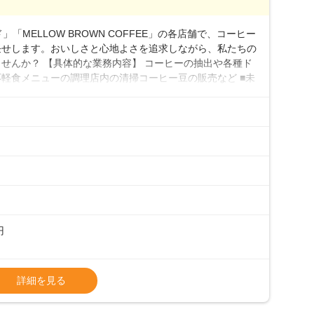
0万円／月給20.4万円＋賞与(年3回)・店長職：年収410
「MELLOW BROWN COFFEE」の各店舗で、コーヒー
任せします。おいしさと心地よさを追求しながら、私たちの
せんか？ 【具体的な業務内容】 コーヒーの抽出や各種ド
軽食メニューの調理店内の清掃コーヒー豆の販売など ■未
実コーヒーの知識から接客マナーまで、先輩スタッフが丁
0代まで幅広い年齢層が活躍しており、チームワークも抜群
研修がしっかりあるので、スムーズに業務に馴染める環境で
も安心してスタートを♪ ■店長を目指しませんか？店舗ス
目指してみませんか。売上・シフト・在庫管理やスタッフ育
際に多くの社員がキャリアアップしていますよ♪あなた
境で、少しずつ成長していきませんか？
円
タート給与となります・東日本エリア：月給21万4000
詳細を見る
上、決定します。
種手当あり