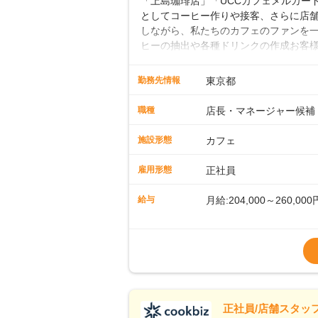
「上島珈琲店」「UCCカフェメルカード」
としてコーヒー作りや接客、さらに店
しながら、私たちのカフェのファンを一
ヒーの抽出や各種ドリンクの作成お客
ー豆の販売など ■未経験スタートも安
先輩スタッフが丁寧に教えます。スタッ
勤務先情報
東京都
ームワークも抜群です。基本マニュア
に馴染める環境です。「カフェの接客は
職種
店長・マネージャー候補
長として活躍を！接客業務になれたら
もお任せしていきます。「店舗のマネジ
施設形態
カフェ
とつをしっかり伝えていきますので、
ーへのステップアップもあり！長期の
雇用形態
正社員
給与
月給:204,000～260,000
※上記は西日本エリアのス
～27万円
※経験・スキルを考慮の
※別途、残業代および各
※試用期間なし
■店長職： ・西日本／月給
正社員/店舗スタッフ