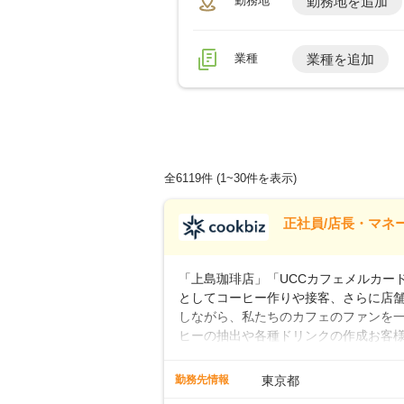
勤務地
勤務地を追加
業種
業種を追加
全6119件
(1~30件を表示)
正社員/店長・マネ
「上島珈琲店」「UCCカフェメルカード」
としてコーヒー作りや接客、さらに店
しながら、私たちのカフェのファンを一
ヒーの抽出や各種ドリンクの作成お客
ー豆の販売など ■未経験スタートも安
先輩スタッフが丁寧に教えます。スタッ
勤務先情報
東京都
ームワークも抜群です。基本マニュア