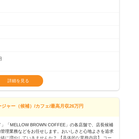
フは20代から40代まで幅広い年齢層が活躍しており、チ
ルやトレーニング研修がしっかりあるので、スムーズに業務
初めて」という方も安心してスタートを♪ ■ゆくゆくは店
、売上・シフト・在庫管理やスタッフ育成といった管理業務
メントなんて難しそう…」そんな心配は一切無用♪一つひ
無理のないペースで覚えていきましょう！さらにマネージャ
キャリア形成をしっかり支援します。
円
タート給与となります・東日本エリア：月給21万4000
詳細を見る
上、決定します。
種手当あり
26万7500円～ ・東日本／月給28万900円～
ージャー（候補）/カフェ/最高月収26万円
0万円／月給20.4万円＋賞与(年3回)・店長職：年収410
「MELLOW BROWN COFFEE」の各店舗で、店長候補
舗管理業務などをお任せします。おいしさと心地よさを追求
緒に増やしていきませんか？ 【具体的な業務内容】 コー