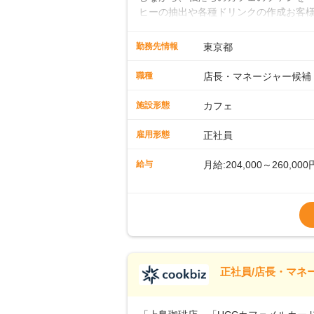
ヒーの抽出や各種ドリンクの作成お客
ー豆の販売など ■未経験スタートも安
先輩スタッフが丁寧に教えます。スタッ
勤務先情報
東京都
ームワークも抜群です。基本マニュア
に馴染める環境です。「カフェの接客は
職種
店長・マネージャー候補
長として活躍を！接客業務になれたら
もお任せしていきます。「店舗のマネジ
施設形態
カフェ
とつをしっかり伝えていきますので、
ーへのステップアップもあり！長期の
雇用形態
正社員
給与
月給:204,000～260,000
※上記は西日本エリアのス
～27万円
※経験・スキルを考慮の
※別途、残業代および各
※試用期間なし
■店長職： ・西日本／月給
正社員/店長・マネ
■年収例・一般職：年収30