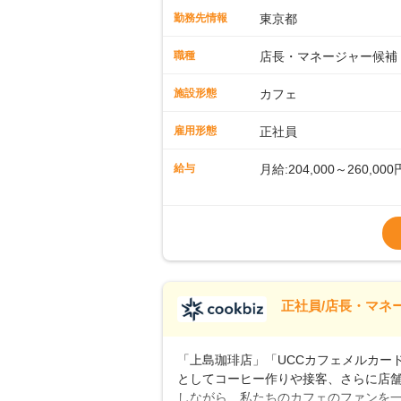
先輩スタッフが丁寧に教えます。スタッ
勤務先情報
東京都
ームワークも抜群です。基本マニュア
に馴染める環境です。「カフェの接客は
職種
店長・マネージャー候補
長として活躍を！接客業務になれたら
もお任せしていきます。「店舗のマネジ
施設形態
カフェ
とつをしっかり伝えていきますので、
ーへのステップアップもあり！長期の
雇用形態
正社員
給与
月給:204,000～260,000
※上記は西日本エリアのス
～27万円
※経験・スキルを考慮の
※別途、残業代および各
※試用期間なし
■店長職： ・西日本／月給
正社員/店長・マネ
■年収例・一般職：年収30
「上島珈琲店」「UCCカフェメルカード」
としてコーヒー作りや接客、さらに店
しながら、私たちのカフェのファンを一