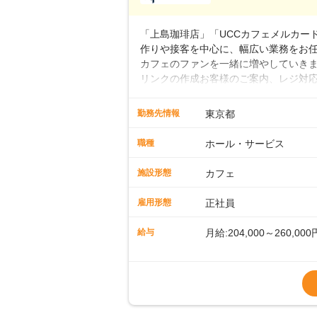
■年収例・一般職：年収30
「上島珈琲店」「UCCカフェメルカード」
作りや接客を中心に、幅広い業務をお
カフェのファンを一緒に増やしていきま
リンクの作成お客様のご案内、レジ対応
経験スタートも安心 ◎サポート体制充
寧に教えます。スタッフは20代から4
勤務先情報
東京都
です。基本マニュアルやトレーニング
す。「カフェの接客は初めて」という方
職種
ホール・サービス
タッフとして経験を積んだ後、店長を
成といった店舗運営をお任せします。実
施設形態
カフェ
も、無理なくステップアップできる環
雇用形態
正社員
給与
月給:204,000～260,000
※上記は西日本エリアのス
～27万円
※経験・スキルを考慮の
※別途、残業代および各