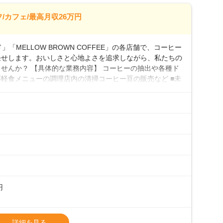
26万7500円～ ・東日本／月給28万900円～
/カフェ/最高月収26万円
0万円／月給20.4万円＋賞与(年3回)・店長職：年収410
「MELLOW BROWN COFFEE」の各店舗で、コーヒー
任せします。おいしさと心地よさを追求しながら、私たちの
せんか？ 【具体的な業務内容】 コーヒーの抽出や各種ド
軽食メニューの調理店内の清掃コーヒー豆の販売など ■未
実コーヒーの知識から接客マナーまで、先輩スタッフが丁
0代まで幅広い年齢層が活躍しており、チームワークも抜群
研修がしっかりあるので、スムーズに業務に馴染める環境で
も安心してスタートを♪ ■店長を目指しませんか？店舗ス
目指してみませんか。売上・シフト・在庫管理やスタッフ育
際に多くの社員がキャリアアップしていますよ♪あなた
境で、少しずつ成長していきませんか？
円
タート給与となります・東日本エリア：月給21万4000
詳細を見る