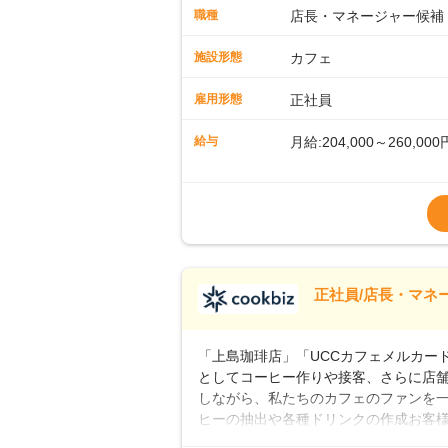
に馴染める環境です。「カフェの接客は
職種
店長・マネージャー候補
長として活躍を！接客業務になれたら
もお任せしていきます。「店舗のマネジ
施設形態
カフェ
とつをしっかり伝えていきますので、
ーへのステップアップもあり！長期の
雇用形態
正社員
給与
月給:204,000～260,000
※上記は西日本エリアのス
～27万円
※経験・スキルを考慮の
※別途、残業代および各
※試用期間なし
■店長職： ・西日本／月給
正社員/店長・マネ
■年収例・一般職：年収30
「上島珈琲店」「UCCカフェメルカード」
としてコーヒー作りや接客、さらに店
しながら、私たちのカフェのファンを一
ヒーの抽出や各種ドリンクの作成お客
ー豆の販売など ■未経験スタートも安