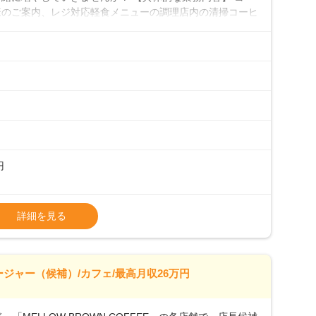
様のご案内、レジ対応軽食メニューの調理店内の清掃コーヒ
心 ◎サポート体制充実コーヒーの知識から接客マナーまで、
フは20代から40代まで幅広い年齢層が活躍しており、チ
ルやトレーニング研修がしっかりあるので、スムーズに業務
初めて」という方も安心してスタートを♪ ■ゆくゆくは店
、売上・シフト・在庫管理やスタッフ育成といった管理業務
メントなんて難しそう…」そんな心配は一切無用♪一つひ
無理のないペースで覚えていきましょう！さらにマネージャ
キャリア形成をしっかり支援します。
円
タート給与となります・東日本エリア：月給21万4000
詳細を見る
上、決定します。
種手当あり
26万7500円～ ・東日本／月給28万900円～
ージャー（候補）/カフェ/最高月収26万円
0万円／月給20.4万円＋賞与(年3回)・店長職：年収410