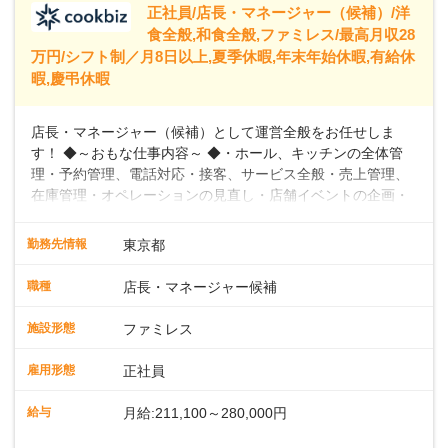
正社員/店長・マネージャー（候補）/洋
食全般,和食全般,ファミレス/最高月収28
万円/シフト制／月8日以上,夏季休暇,年末年始休暇,有給休
暇,慶弔休暇
店長・マネージャー（候補）として運営全般をお任せしま
す！ ◆～おもな仕事内容～ ◆・ホール、キッチンの全体管
理・予約管理、電話対応・接客、サービス全般・売上管理、
在庫管理・オペレーションの見直し・店舗イベントの企画・
運営・スタッフの育成やマネジメント、シフト管理 など＼
入社後はスキルに合わせた業務からお任せしますので、徐々
勤務先情報
東京都
に仕事の幅を広げていきましょう／ ◆～働きやすさと満足度
向上を目指すDX推進～ ◆すかいらーくのレストランでは、
職種
店長・マネージャー候補
配膳ロボットが導入され、重たい食器を運ぶ負担を軽減し、
スタッフの働きやすさをサポートしています。配膳ロボット
施設形態
ファミレス
のおかげで、配膳以外の業務に集中でき、なんと片付け時間
や歩行数が約40%も削減されました！また、配膳ロボットに
雇用形態
正社員
加え、働きやすさとお客様の満足度向上を目指し、さまざま
なDX（デジタルトランスフォーメーション）の取り組みを進
給与
月給:211,100～280,000円
めています。 ◆～ライフステージに合った柔軟な働き方～ ◆
出産や育児を経て再就職を目指す世代を全力でサポートして