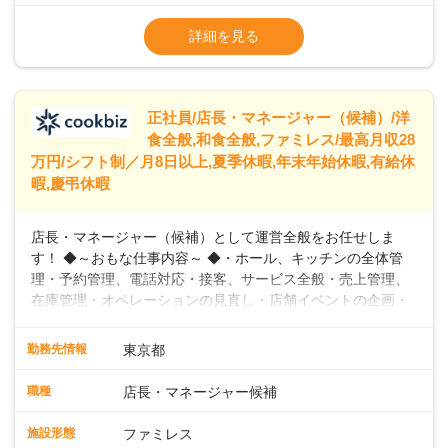
※試用期間2ヶ月（期間中、給与変更なし）
います。私たちは、多様な働き方を提供し、ライフステージ
※残業代全額支給
詳細を見る
に合わせた柔軟な勤務時間や働きやすい環境を整えていま
※経験に応じて応相談①ナショナル社員：月
す。経験を活かしながら、無理なく新たなキャリアをスター
給245,800円～②エリア社員 ：月給
トできるよう、充実した研修制度やフォロー体制を整備して
います。
正社員/店長・マネージャー（候補）/洋
食全般,和食全般,ファミレス/最高月収28
万円/シフト制／月8日以上,夏季休暇,年末年始休暇,有給休
暇,慶弔休暇
店長・マネージャー（候補）として運営全般をお任せしま
す！ ◆～おもな仕事内容～ ◆・ホール、キッチンの全体管
理・予約管理、電話対応・接客、サービス全般・売上管理、
在庫管理・オペレーションの見直し・店舗イベントの企画・
運営・スタッフの育成やマネジメント、シフト管理 など＼
入社後はスキルに合わせた業務からお任せしますので、徐々
勤務先情報
東京都
に仕事の幅を広げていきましょう／ ◆～働きやすさと満足度
向上を目指すDX推進～ ◆すかいらーくのレストランでは、
職種
店長・マネージャー候補
配膳ロボットが導入され、重たい食器を運ぶ負担を軽減し、
スタッフの働きやすさをサポートしています。配膳ロボット
施設形態
ファミレス
のおかげで、配膳以外の業務に集中でき、なんと片付け時間