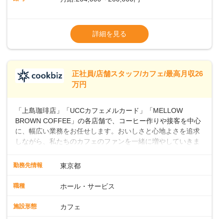
上・シフト・在庫管理やスタッフ育成といった店舗運営をお
任せします。実際に多くの社員がキャリアアップしています
※上記は西日本エリアのスタート給与となり
よ♪あなたも、無理なくステップアップできる環境で、少しず
ます・東日本エリア：月給21万4000～27万
詳細を見る
つ成長していきませんか？
円
※経験・スキルを考慮の上、決定します。
※別途、残業代および各種手当あり
※試用期間なし
正社員/店舗スタッフ/カフェ/最高月収26
■店長職： ・西日本／月給26万7500円
万円
～ ・東日本／月給28万900円～
■年収例・一般職：年収300万円／月給20.4
「上島珈琲店」「UCCカフェメルカード」「MELLOW
万円＋賞与(年3回)・店長職：年収410万円／
BROWN COFFEE」の各店舗で、コーヒー作りや接客を中心
に、幅広い業務をお任せします。おいしさと心地よさを追求
しながら、私たちのカフェのファンを一緒に増やしていきま
せんか？ 【具体的な業務内容】 コーヒーの抽出や各種ドリン
クの作成お客様のご案内、レジ対応軽食メニューの調理店内
勤務先情報
東京都
の清掃コーヒー豆の販売など ■未経験スタートも安心 ◎サポ
ート体制充実コーヒーの知識から接客マナーまで、先輩スタ
職種
ホール・サービス
ッフが丁寧に教えます。スタッフは20代から40代まで幅広い
年齢層が活躍しており、チームワークも抜群です。基本マニ
施設形態
カフェ
ュアルやトレーニング研修がしっかりあるので、スムーズに