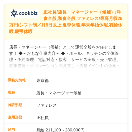
トできるよう、充実した研修制度やフォロー体制を整備して
います。
正社員/店長・マネージャー（候補）/洋
食全般,和食全般,ファミレス/最高月収28
万円/シフト制／月8日以上,夏季休暇,年末年始休暇,有給休
暇,慶弔休暇
店長・マネージャー（候補）として運営全般をお任せしま
す！ ◆～おもな仕事内容～ ◆・ホール、キッチンの全体管
理・予約管理、電話対応・接客、サービス全般・売上管理、
在庫管理・オペレーションの見直し・店舗イベントの企画・
運営・スタッフの育成やマネジメント、シフト管理 など＼
入社後はスキルに合わせた業務からお任せしますので、徐々
勤務先情報
東京都
に仕事の幅を広げていきましょう／ ◆～働きやすさと満足度
向上を目指すDX推進～ ◆すかいらーくのレストランでは、
職種
店長・マネージャー候補
配膳ロボットが導入され、重たい食器を運ぶ負担を軽減し、
スタッフの働きやすさをサポートしています。配膳ロボット
施設形態
ファミレス
のおかげで、配膳以外の業務に集中でき、なんと片付け時間
や歩行数が約40%も削減されました！また、配膳ロボットに
雇用形態
正社員
加え、働きやすさとお客様の満足度向上を目指し、さまざま
なDX（デジタルトランスフォーメーション）の取り組みを進
給与
月給:211,100～280,000円