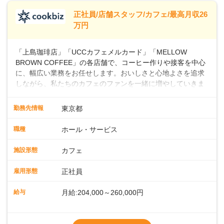
※別途、残業代および各種手当あり
※試用期間なし
正社員/店舗スタッフ/カフェ/最高月収26
■店長職： ・西日本／月給26万7500円
万円
～ ・東日本／月給28万900円～
■年収例・一般職：年収300万円／月給20.4
「上島珈琲店」「UCCカフェメルカード」「MELLOW
万円＋賞与(年3回)・店長職：年収410万円／
BROWN COFFEE」の各店舗で、コーヒー作りや接客を中心
に、幅広い業務をお任せします。おいしさと心地よさを追求
しながら、私たちのカフェのファンを一緒に増やしていきま
せんか？ 【具体的な業務内容】 コーヒーの抽出や各種ドリン
クの作成お客様のご案内、レジ対応軽食メニューの調理店内
勤務先情報
東京都
の清掃コーヒー豆の販売など ■未経験スタートも安心 ◎サポ
ート体制充実コーヒーの知識から接客マナーまで、先輩スタ
職種
ホール・サービス
ッフが丁寧に教えます。スタッフは20代から40代まで幅広い
年齢層が活躍しており、チームワークも抜群です。基本マニ
施設形態
カフェ
ュアルやトレーニング研修がしっかりあるので、スムーズに
業務に馴染める環境です。「カフェの接客は初めて」という
雇用形態
正社員
方も安心してスタートを♪ ■店長を目指しませんか？店舗スタ
ッフとして経験を積んだ後、店長を目指してみませんか。売
給与
月給:204,000～260,000円
上・シフト・在庫管理やスタッフ育成といった店舗運営をお
任せします。実際に多くの社員がキャリアアップしています
※上記は西日本エリアのスタート給与となり
よ♪あなたも、無理なくステップアップできる環境で、少しず