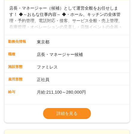
店長・マネージャー（候補）として運営全般をお任せしま
す！ ◆～おもな仕事内容～ ◆・ホール、キッチンの全体管
理・予約管理、電話対応・接客、サービス全般・売上管理、
在庫管理・オペレーションの見直し・店舗イベントの企画・
運営・スタッフの育成やマネジメント、シフト管理 など＼
入社後はスキルに合わせた業務からお任せしますので、徐々
勤務先情報
東京都
に仕事の幅を広げていきましょう／ ◆～働きやすさと満足度
向上を目指すDX推進～ ◆すかいらーくのレストランでは、
職種
店長・マネージャー候補
配膳ロボットが導入され、重たい食器を運ぶ負担を軽減し、
スタッフの働きやすさをサポートしています。配膳ロボット
施設形態
ファミレス
のおかげで、配膳以外の業務に集中でき、なんと片付け時間
や歩行数が約40%も削減されました！また、配膳ロボットに
雇用形態
正社員
加え、働きやすさとお客様の満足度向上を目指し、さまざま
なDX（デジタルトランスフォーメーション）の取り組みを進
給与
月給:211,100～280,000円
めています。 ◆～ライフステージに合った柔軟な働き方～ ◆
出産や育児を経て再就職を目指す世代を全力でサポートして
※試用期間2ヶ月（期間中、給与変更なし）
います。私たちは、多様な働き方を提供し、ライフステージ
※残業代全額支給
詳細を見る
に合わせた柔軟な勤務時間や働きやすい環境を整えていま
※経験に応じて応相談①ナショナル社員：月
す。経験を活かしながら、無理なく新たなキャリアをスター
給245,800円～②エリア社員 ：月給
トできるよう、充実した研修制度やフォロー体制を整備して
います。