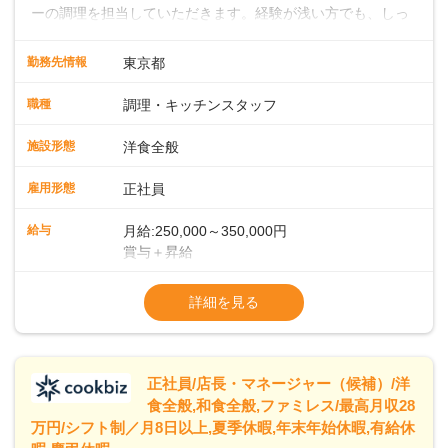
ーの調理を担当していただきます。経験が浅い方でも、しっ
かりとしたサポート体制が整っているので、安心してスター
トできます。経験者は、これまでのスキルを活かして即戦力
勤務先情報
東京都
として活躍していただけます。キッチンでは大型ホテルのよ
うな流れ作業ではなく、一人ひとりが責任を持って料理に取
職種
調理・キッチンスタッフ
り組む環境です。そのため、しっかりと実力をつけることが
できます。また、20代・30代の若手や中堅スタッフにどんど
施設形態
洋食全般
ん仕事を任せていくので、若手がぐんぐん成長していくのも
大きな特徴です。 ◆ライブキッチンでお客様を魅了！メニュ
雇用形態
正社員
ー開発であなたのアイデアを形にしよう！シェフはイタリア
ンを極めたベテラン。朝食・ランチの時間帯に、自家製の焼
給与
月給:250,000～350,000円
きたてパンをメインとしたビュッフェスタイルでお客様をお
賞与＋昇給
もてなしします。目の前で料理を仕上げるライブキッチンも
※経験・スキルを考慮の上、決定します
あり、お客様との距離が近い臨場感あふれる環境で、調理だ
※試用期間 3ヶ月間あり（待遇変動なし）
詳細を見る
けでなく演出スキルも身につけられます。さらに、将来的に
※固定残業代15時間25,000円～を含む、超
はメニュー開発にも携わっていただき、あなたのアイデアで
「また食べたい！」「また来たい！」と思っていただけるフ
ァンを一緒に増やしていきましょう！
正社員/店長・マネージャー（候補）/洋
食全般,和食全般,ファミレス/最高月収28
万円/シフト制／月8日以上,夏季休暇,年末年始休暇,有給休