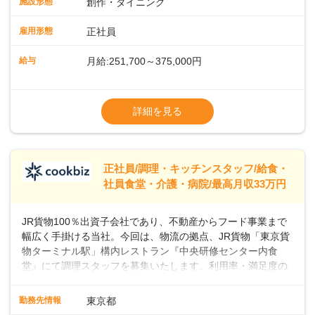
施設形態
創作・ダイニング
ーの間で人気が急上昇しています。一時的なブームにとどま
らず、テニスコートがピックルボールコートに改装されるな
雇用形態
正社員
ど、幅広い層のプレイヤーが楽しんでいるスポーツです。私
たちと一緒に、新しいスタートを切りませんか？あなたのご
給与
月給:251,700～375,000円
応募を心よりお待ちしております！
※経験・スキルなどを考慮のうえ決定します
▼給与改定（年1回)
詳細を見る
▼決算賞与（年1回)
【手当】
正社員/調理・キッチンスタッフ/給食・
▼残業手当（固定残業見合手当43,613円～／
社員食堂・介護・病院/最高月収33万円
残業見合30時間を超えた分は別途支給）
▼法定休出手当
JR貨物100％出資子会社であり、不動産からフード事業まで
▼深夜勤務手当（22:00〜25%UP）
幅広く手掛ける当社。今回は、物流の拠点、JR貨物「東京貨
▼交通費支給（上限月10万円)
物ターミナル駅」構内レストラン『中央研修センター内食
堂』にて調理スタッフを募集いたします。利用率・満足度の
高いお店づくりを目指して、一緒に盛り上げていきましょ
う！＜まずは調理スタッフとして＞入社後、あなたには調理
勤務先情報
東京都
スタッフとして、社員向けメニューの調理をお任せしていき