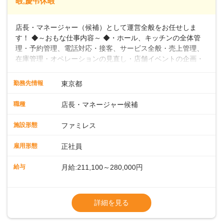
暇,慶弔休暇
店長・マネージャー（候補）として運営全般をお任せしま
す！ ◆～おもな仕事内容～ ◆・ホール、キッチンの全体管
理・予約管理、電話対応・接客、サービス全般・売上管理、
在庫管理・オペレーションの見直し・店舗イベントの企画・
運営・スタッフの育成やマネジメント、シフト管理 など＼
入社後はスキルに合わせた業務からお任せしますので、徐々
勤務先情報
東京都
に仕事の幅を広げていきましょう／ ◆～働きやすさと満足度
向上を目指すDX推進～ ◆すかいらーくのレストランでは、
職種
店長・マネージャー候補
配膳ロボットが導入され、重たい食器を運ぶ負担を軽減し、
スタッフの働きやすさをサポートしています。配膳ロボット
施設形態
ファミレス
のおかげで、配膳以外の業務に集中でき、なんと片付け時間
や歩行数が約40%も削減されました！また、配膳ロボットに
雇用形態
正社員
加え、働きやすさとお客様の満足度向上を目指し、さまざま
なDX（デジタルトランスフォーメーション）の取り組みを進
給与
月給:211,100～280,000円
めています。 ◆～ライフステージに合った柔軟な働き方～ ◆
出産や育児を経て再就職を目指す世代を全力でサポートして
※試用期間2ヶ月（期間中、給与変更なし）
います。私たちは、多様な働き方を提供し、ライフステージ
※残業代全額支給
詳細を見る
に合わせた柔軟な勤務時間や働きやすい環境を整えていま
※経験に応じて応相談①ナショナル社員：月
す。経験を活かしながら、無理なく新たなキャリアをスター
給245,800円～②エリア社員 ：月給