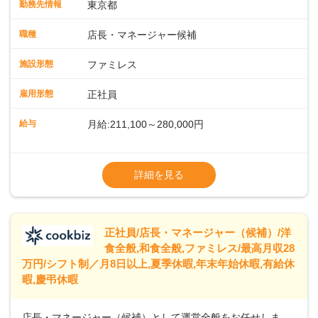
勤務先情報
東京都
に仕事の幅を広げていきましょう／ ◆～働きやすさと満足度
向上を目指すDX推進～ ◆すかいらーくのレストランでは、
職種
店長・マネージャー候補
配膳ロボットが導入され、重たい食器を運ぶ負担を軽減し、
スタッフの働きやすさをサポートしています。配膳ロボット
施設形態
ファミレス
のおかげで、配膳以外の業務に集中でき、なんと片付け時間
や歩行数が約40%も削減されました！また、配膳ロボットに
雇用形態
正社員
加え、働きやすさとお客様の満足度向上を目指し、さまざま
なDX（デジタルトランスフォーメーション）の取り組みを進
給与
月給:211,100～280,000円
めています。 ◆～ライフステージに合った柔軟な働き方～ ◆
出産や育児を経て再就職を目指す世代を全力でサポートして
※試用期間2ヶ月（期間中、給与変更なし）
います。私たちは、多様な働き方を提供し、ライフステージ
※残業代全額支給
詳細を見る
に合わせた柔軟な勤務時間や働きやすい環境を整えていま
※経験に応じて応相談①ナショナル社員：月
す。経験を活かしながら、無理なく新たなキャリアをスター
給245,800円～②エリア社員 ：月給
トできるよう、充実した研修制度やフォロー体制を整備して
います。
正社員/店長・マネージャー（候補）/洋
食全般,和食全般,ファミレス/最高月収28
万円/シフト制／月8日以上,夏季休暇,年末年始休暇,有給休
暇,慶弔休暇
店長・マネージャー（候補）として運営全般をお任せしま