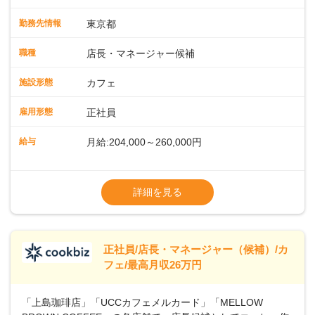
緒に増やしていきませんか？ 【具体的な業務内容】 コーヒー
の抽出や各種ドリンクの作成お客様のご案内、レジ対応軽食
勤務先情報
東京都
メニューの調理店内の清掃コーヒー豆の販売など ■未経験ス
タートも安心 ◎サポート体制充実コーヒーの知識から接客マ
職種
店長・マネージャー候補
ナーまで、先輩スタッフが丁寧に教えます。スタッフは20代
から40代まで幅広い年齢層が活躍しており、チームワークも
施設形態
カフェ
抜群です。基本マニュアルやトレーニング研修がしっかりあ
るので、スムーズに業務に馴染める環境です。「カフェの接
雇用形態
正社員
客は初めて」という方も安心してスタートを♪ ■ゆくゆくは店
長として活躍を！接客業務になれたら、売上・シフト・在庫
給与
月給:204,000～260,000円
管理やスタッフ育成といった管理業務もお任せしていきま
す。「店舗のマネジメントなんて難しそう…」そんな心配は
※上記は西日本エリアのスタート給与となり
一切無用♪一つひとつをしっかり伝えていきますので、無理の
ます・東日本エリア：月給21万4000～27万
詳細を見る
ないペースで覚えていきましょう！さらにマネージャーへの
円
ステップアップもあり！長期のキャリア形成をしっかり支援
※経験・スキルを考慮の上、決定します。
します。
※別途、残業代および各種手当あり
※試用期間なし
正社員/店長・マネージャー（候補）/カ
■店長職： ・西日本／月給26万7500円
フェ/最高月収26万円
～ ・東日本／月給28万900円～
■年収例・一般職：年収300万円／月給20.4
「上島珈琲店」「UCCカフェメルカード」「MELLOW
万円＋賞与(年3回)・店長職：年収410万円／