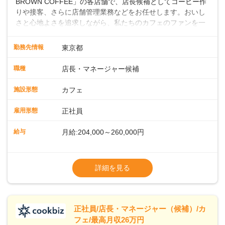
BROWN COFFEE」の各店舗で、店長候補としてコーヒー作
りや接客、さらに店舗管理業務などをお任せします。おいし
さと心地よさを追求しながら、私たちのカフェのファンを一
緒に増やしていきませんか？ 【具体的な業務内容】 コーヒー
の抽出や各種ドリンクの作成お客様のご案内、レジ対応軽食
勤務先情報
東京都
メニューの調理店内の清掃コーヒー豆の販売など ■未経験ス
タートも安心 ◎サポート体制充実コーヒーの知識から接客マ
職種
店長・マネージャー候補
ナーまで、先輩スタッフが丁寧に教えます。スタッフは20代
から40代まで幅広い年齢層が活躍しており、チームワークも
施設形態
カフェ
抜群です。基本マニュアルやトレーニング研修がしっかりあ
るので、スムーズに業務に馴染める環境です。「カフェの接
雇用形態
正社員
客は初めて」という方も安心してスタートを♪ ■ゆくゆくは店
長として活躍を！接客業務になれたら、売上・シフト・在庫
給与
月給:204,000～260,000円
管理やスタッフ育成といった管理業務もお任せしていきま
す。「店舗のマネジメントなんて難しそう…」そんな心配は
※上記は西日本エリアのスタート給与となり
一切無用♪一つひとつをしっかり伝えていきますので、無理の
ます・東日本エリア：月給21万4000～27万
詳細を見る
ないペースで覚えていきましょう！さらにマネージャーへの
円
ステップアップもあり！長期のキャリア形成をしっかり支援
※経験・スキルを考慮の上、決定します。
します。
※別途、残業代および各種手当あり
※試用期間なし
正社員/店長・マネージャー（候補）/カ
■店長職： ・西日本／月給26万7500円
フェ/最高月収26万円