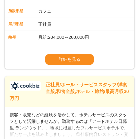
ッフが丁寧に教えます。スタッフは20代から40代まで幅広い
年齢層が活躍しており、チームワークも抜群です。基本マニ
施設形態
カフェ
ュアルやトレーニング研修がしっかりあるので、スムーズに
業務に馴染める環境です。「カフェの接客は初めて」という
雇用形態
正社員
方も安心してスタートを♪ ■店長を目指しませんか？店舗スタ
ッフとして経験を積んだ後、店長を目指してみませんか。売
給与
月給:204,000～260,000円
上・シフト・在庫管理やスタッフ育成といった店舗運営をお
任せします。実際に多くの社員がキャリアアップしています
※上記は西日本エリアのスタート給与となり
よ♪あなたも、無理なくステップアップできる環境で、少しず
ます・東日本エリア：月給21万4000～27万
詳細を見る
つ成長していきませんか？
円
※経験・スキルを考慮の上、決定します。
※別途、残業代および各種手当あり
※試用期間なし
正社員/ホール・サービススタッフ/洋食
■店長職： ・西日本／月給26万7500円
全般,和食全般,ホテル・旅館/最高月収30
～ ・東日本／月給28万900円～
万円
■年収例・一般職：年収300万円／月給20.4
万円＋賞与(年3回)・店長職：年収410万円／
接客・販売などの経験を活かして、ホテルサービスのスタッ
フとして活躍しませんか。勤務するのは「アートホテル日暮
里 ラングウッド」。地域に根差したフルサービスホテルで、
新たな一歩を踏み出しましょう。 ◎仕事内容レストラン・宴