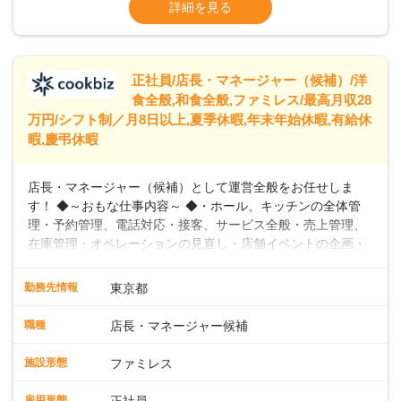
※残業代全額支給
詳細を見る
に合わせた柔軟な勤務時間や働きやすい環境を整えていま
※経験に応じて応相談①ナショナル社員：月
す。経験を活かしながら、無理なく新たなキャリアをスター
給245,800円～②エリア社員 ：月給
トできるよう、充実した研修制度やフォロー体制を整備して
います。
正社員/店長・マネージャー（候補）/洋
食全般,和食全般,ファミレス/最高月収28
万円/シフト制／月8日以上,夏季休暇,年末年始休暇,有給休
暇,慶弔休暇
店長・マネージャー（候補）として運営全般をお任せしま
す！ ◆～おもな仕事内容～ ◆・ホール、キッチンの全体管
理・予約管理、電話対応・接客、サービス全般・売上管理、
在庫管理・オペレーションの見直し・店舗イベントの企画・
運営・スタッフの育成やマネジメント、シフト管理 など＼
入社後はスキルに合わせた業務からお任せしますので、徐々
勤務先情報
東京都
に仕事の幅を広げていきましょう／ ◆～働きやすさと満足度
向上を目指すDX推進～ ◆すかいらーくのレストランでは、
職種
店長・マネージャー候補
配膳ロボットが導入され、重たい食器を運ぶ負担を軽減し、
スタッフの働きやすさをサポートしています。配膳ロボット
施設形態
ファミレス
のおかげで、配膳以外の業務に集中でき、なんと片付け時間
や歩行数が約40%も削減されました！また、配膳ロボットに
雇用形態