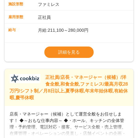
スタッフの働きやすさをサポートしています。配膳ロボット
施設形態
ファミレス
のおかげで、配膳以外の業務に集中でき、なんと片付け時間
や歩行数が約40%も削減されました！また、配膳ロボットに
雇用形態
正社員
加え、働きやすさとお客様の満足度向上を目指し、さまざま
なDX（デジタルトランスフォーメーション）の取り組みを進
給与
月給:211,100～280,000円
めています。 ◆～ライフステージに合った柔軟な働き方～ ◆
出産や育児を経て再就職を目指す世代を全力でサポートして
※試用期間2ヶ月（期間中、給与変更なし）
います。私たちは、多様な働き方を提供し、ライフステージ
※残業代全額支給
詳細を見る
に合わせた柔軟な勤務時間や働きやすい環境を整えていま
※経験に応じて応相談①ナショナル社員：月
す。経験を活かしながら、無理なく新たなキャリアをスター
給245,800円～②エリア社員 ：月給
トできるよう、充実した研修制度やフォロー体制を整備して
います。
正社員/店長・マネージャー（候補）/洋
食全般,和食全般,ファミレス/最高月収28
万円/シフト制／月8日以上,夏季休暇,年末年始休暇,有給休
暇,慶弔休暇
店長・マネージャー（候補）として運営全般をお任せしま
す！ ◆～おもな仕事内容～ ◆・ホール、キッチンの全体管
理・予約管理、電話対応・接客、サービス全般・売上管理、
在庫管理・オペレーションの見直し・店舗イベントの企画・