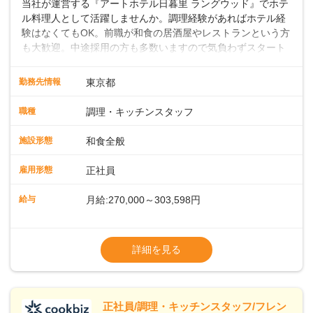
当社が運営する『アートホテル日暮里 ラングウッド』でホテ
ル料理人として活躍しませんか。調理経験があればホテル経
験はなくてもOK。前職が和食の居酒屋やレストランという方
も大歓迎。中途採用の方も多数いますので気負わずスタート
できます。地域に根差したフルサービスホテルなら仕事の幅
も深さもグッと広がりますよ。 ◎仕事内容ホテル内のレスト
勤務先情報
東京都
ランや宴会場での和食調理をお願いします。焼き物や煮物の
調理、盛り付け、刺身の切り出しのほか、料理長の下で和食
職種
調理・キッチンスタッフ
調理や仕込みの状況管理などの調理にかかる全般をお任せし
ます。スキルや経験に応じて発注業務やアルバイトスタッフ
施設形態
和食全般
の指導もお願いします。◇◇クラシカルモダンなホテル◇◇
新宿・東京駅まで20分圏内と便利な好ロケーション。ビジネ
雇用形態
正社員
スやレジャーなどのご利用が多く、18タイプのバンケットル
ームほか、朝食からディナーまでお楽しみいただけるオール
給与
月給:270,000～303,598円
デイダイニング「SERIO（セリオ）」、四季折々の味覚を楽
しめる和食「割烹みなと」などがあります。 ◆POINT◇◇
◎昇給／年1回
◎ワークライフバランスがとりやすい♪年間休日118～121
◎賞与／年2回（年2か月分支給）
詳細を見る
日。長期休暇の取得も推奨しているほか、バースデー休暇や
※経験・能力および年齢・前職給与を考慮し
永年勤続休暇などの制度もあります。 ◎奨学金返還支援制度
て優遇いたします
従業員の声を元に、2023年11月よりスタート。毎月最大1.5
※試用期間3ヶ月（同条件）
万円、最長10年間として、当社が直接返済を行います。
※給与には固定残業代（月22時間分、
正社員/調理・キッチンスタッフ/フレン