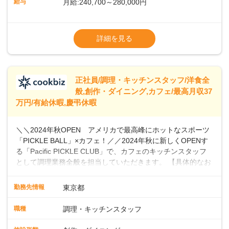
給与
月給:240,700～280,000円
ませんか？あなたのご応募を心よりお待ちしております！
※経験・スキルなどを考慮のうえ決定します
▼給与改定（年1回)
詳細を見る
▼決算賞与（年1回)
【手当】
正社員/調理・キッチンスタッフ/洋食全
▼残業手当（固定残業見合手当43,613円～／
般,創作・ダイニング,カフェ/最高月収37
残業見合30時間を超えた分は別途支給）
万円/有給休暇,慶弔休暇
▼法定休出手当
▼深夜勤務手当（22:00〜25%UP）
＼＼2024年秋OPEN アメリカで最高峰にホットなスポーツ
▼交通費支給（上限月10万円)
「PICKLE BALL」×カフェ！／／2024年秋に新しくOPENす
※第二新卒は月給22万円～
る「Pacific PICKLE CLUB」で、カフェのキッチンスタッフ
として調理業務全般を担当していただきます。 【具体的なお
仕事内容】 ・食材の発注・仕込み・簡単な調理・盛り付け・
清掃などスキルや希望に応じて、新メニューの開発にも積極
勤務先情報
東京都
的に携わっていただけます。オープニングスタッフとして、
新店舗の立ち上げに貢献し、カフェの成功に向けた重要な役
職種
調理・キッチンスタッフ
割を担うチャンスです。 【 PICKLE BALLとは】 現在、全米
で4880万人がプレイしていると言われ、特にビジネスリーダ