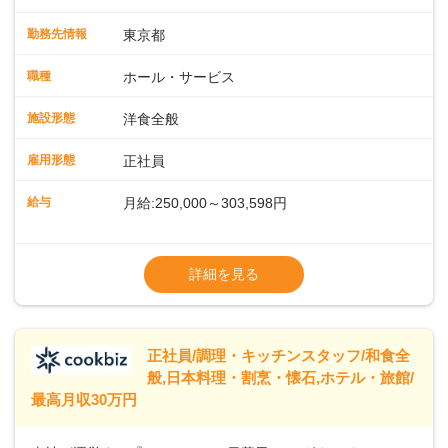
会場での料飲サービスをお任せします。ゲストのアテンド
や、メニュー説明、オーダーや料理のご提供ほか、予約対応
勤務先情報
東京都
やセッティング、片付けなどもお願いします。レストラン全
体を把握し、あなたの真心こもるおもてなしでゲストを笑顔
職種
ホール・サービス
にしていきましょう。レストランやバンケットでのサービス
経験のある方はもちろん、ホテル経験がない方も歓迎。飲食
施設形態
洋食全般
店やカフェ、ファミレスなどでの接客を経験された方も活躍
中です。◇◇クラシカルモダンなホテル◇◇新宿・東京駅ま
雇用形態
正社員
で20分圏内と便利な好ロケーション。ビジネスやレジャーな
どのご利用が多数。18タイプのバンケットルームほか、朝食
給与
月給:250,000～303,598円
からディナーまでお楽しみいただけるオールデイダイニング
「SERIO（セリオ）」、四季折々の味覚を楽しめる和食「割
◎昇給／年1回
烹みなと」などがあります。 ◆POINT◇◇ワークライフバラ
◎賞与／年2回（年2か月分支給）
詳細を見る
ンスがとりやすい♪育休産休、介護休暇などの制度も整ってお
※現在の給与・経験・スキルを考慮します
り、ライフステージが変わっても働きやすい環境です。年間
休日118～121日。長期休暇の取得も推奨しているほか、バー
スデー休暇や永年勤続休暇などの制度もあります。
正社員/調理・キッチンスタッフ/和食全
般,日本料理・割烹・懐石,ホテル・旅館/
最高月収30万円