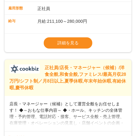
や歩行数が約40%も削減されました！また、配膳ロボットに
雇用形態
正社員
加え、働きやすさとお客様の満足度向上を目指し、さまざま
なDX（デジタルトランスフォーメーション）の取り組みを進
給与
月給:211,100～280,000円
めています。 ◆～ライフステージに合った柔軟な働き方～ ◆
出産や育児を経て再就職を目指す世代を全力でサポートして
※試用期間2ヶ月（期間中、給与変更なし）
います。私たちは、多様な働き方を提供し、ライフステージ
※残業代全額支給
詳細を見る
に合わせた柔軟な勤務時間や働きやすい環境を整えていま
※経験に応じて応相談①ナショナル社員：月
す。経験を活かしながら、無理なく新たなキャリアをスター
給245,800円～②エリア社員 ：月給
トできるよう、充実した研修制度やフォロー体制を整備して
います。
正社員/店長・マネージャー（候補）/洋
食全般,和食全般,ファミレス/最高月収28
万円/シフト制／月8日以上,夏季休暇,年末年始休暇,有給休
暇,慶弔休暇
店長・マネージャー（候補）として運営全般をお任せしま
す！ ◆～おもな仕事内容～ ◆・ホール、キッチンの全体管
理・予約管理、電話対応・接客、サービス全般・売上管理、
在庫管理・オペレーションの見直し・店舗イベントの企画・
運営・スタッフの育成やマネジメント、シフト管理 など＼
入社後はスキルに合わせた業務からお任せしますので、徐々