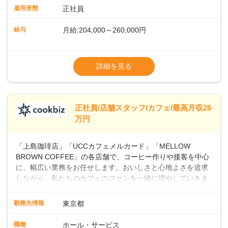
業務に馴染める環境です。「カフェの接客は初めて」という
雇用形態
正社員
方も安心してスタートを♪ ■店長を目指しませんか？店舗スタ
ッフとして経験を積んだ後、店長を目指してみませんか。売
給与
月給:204,000～260,000円
上・シフト・在庫管理やスタッフ育成といった店舗運営をお
任せします。実際に多くの社員がキャリアアップしています
※上記は西日本エリアのスタート給与となり
よ♪あなたも、無理なくステップアップできる環境で、少しず
ます・東日本エリア：月給21万4000～27万
詳細を見る
つ成長していきませんか？
円
※経験・スキルを考慮の上、決定します。
※別途、残業代および各種手当あり
※試用期間なし
正社員/店舗スタッフ/カフェ/最高月収26
■店長職： ・西日本／月給26万7500円
万円
～ ・東日本／月給28万900円～
■年収例・一般職：年収300万円／月給20.4
「上島珈琲店」「UCCカフェメルカード」「MELLOW
万円＋賞与(年3回)・店長職：年収410万円／
BROWN COFFEE」の各店舗で、コーヒー作りや接客を中心
に、幅広い業務をお任せします。おいしさと心地よさを追求
しながら、私たちのカフェのファンを一緒に増やしていきま
せんか？ 【具体的な業務内容】 コーヒーの抽出や各種ドリン
クの作成お客様のご案内、レジ対応軽食メニューの調理店内
勤務先情報
東京都
の清掃コーヒー豆の販売など ■未経験スタートも安心 ◎サポ
ート体制充実コーヒーの知識から接客マナーまで、先輩スタ
職種
ホール・サービス