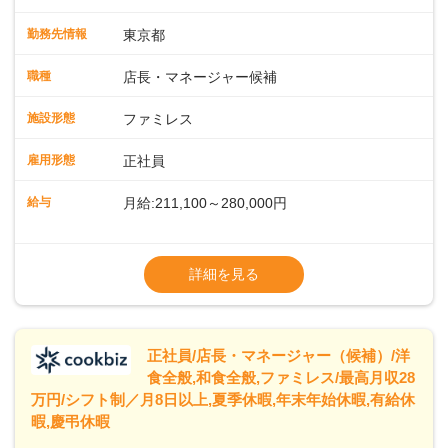
運営・スタッフの育成やマネジメント、シフト管理 など＼
入社後はスキルに合わせた業務からお任せしますので、徐々
勤務先情報
東京都
に仕事の幅を広げていきましょう／ ◆～働きやすさと満足度
向上を目指すDX推進～ ◆すかいらーくのレストランでは、
職種
店長・マネージャー候補
配膳ロボットが導入され、重たい食器を運ぶ負担を軽減し、
スタッフの働きやすさをサポートしています。配膳ロボット
施設形態
ファミレス
のおかげで、配膳以外の業務に集中でき、なんと片付け時間
や歩行数が約40%も削減されました！また、配膳ロボットに
雇用形態
正社員
加え、働きやすさとお客様の満足度向上を目指し、さまざま
なDX（デジタルトランスフォーメーション）の取り組みを進
給与
月給:211,100～280,000円
めています。 ◆～ライフステージに合った柔軟な働き方～ ◆
出産や育児を経て再就職を目指す世代を全力でサポートして
※試用期間2ヶ月（期間中、給与変更なし）
います。私たちは、多様な働き方を提供し、ライフステージ
※残業代全額支給
詳細を見る
に合わせた柔軟な勤務時間や働きやすい環境を整えていま
※経験に応じて応相談①ナショナル社員：月
す。経験を活かしながら、無理なく新たなキャリアをスター
給245,800円～②エリア社員 ：月給
トできるよう、充実した研修制度やフォロー体制を整備して
います。
正社員/店長・マネージャー（候補）/洋
食全般,和食全般,ファミレス/最高月収28
万円/シフト制／月8日以上,夏季休暇,年末年始休暇,有給休
暇,慶弔休暇