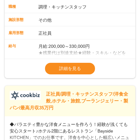
ます。まずは当店の仕事の流れ・お店のルールを把握してく
職種
調理・キッチンスタッフ
ださい。少しずつ業務に慣れていただければと考えていま
す。 ■チームワークがカギ！当店での調理方法は、給食等の
施設形態
その他
ようにチームで一度に大人数分の調理を手がけていく集団調
理です。メイン・副菜担当、揚げ物担当、ご飯担当、盛り付
雇用形態
正社員
け担当などがあり、各担当部と協力しての業務になります。
＜徐々にマネジメントも学んでください＞業務に慣れてきた
給与
月給:200,000～330,000円
ら、徐々にマネジメント業務をお任せしていきます。パート
★残業代は別途支給★経験・スキル・などを
スタッフのシフト管理やメニュー開発など、店舗運営に携わ
考慮のうえ、決定いたします★賞与年2回
ることになりますので、お店を作っていく面白さを味わえま
（2023年度実績：3.8ヶ月分支給）★昇給年
詳細を見る
すよ！＜将来はキャリアアップも＞まずは、1年間での一人立
1回（55歳まで）＜年収例＞年収380万円／
ちを目指してください。その後は、意欲・能力次第で本社事
入社5年／40歳年収400万円／入社3年／48歳
業部での役職や、その他マネジメント職へのステップアップ
年収460万円／入社7年／51歳
も可能です。
※試用期間3ヶ月あり（給与・待遇変動な
正社員/調理・キッチンスタッフ/洋食全
般,ホテル・旅館,ブーランジェリー・製
パン/最高月収35万円
◆バラエティ豊かな洋食メニューを作ろう！経験が浅くても
安心スタート♪ホテル2階にあるレストラン「Bayside
KITCHEN」でのお仕事です。洋食を中心とした幅広いメニュ