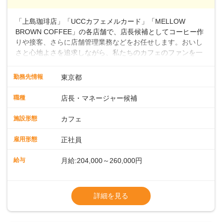
～ ・東日本／月給28万900円～
■年収例・一般職：年収300万円／月給20.4
「上島珈琲店」「UCCカフェメルカード」「MELLOW
万円＋賞与(年3回)・店長職：年収410万円／
BROWN COFFEE」の各店舗で、店長候補としてコーヒー作
りや接客、さらに店舗管理業務などをお任せします。おいし
さと心地よさを追求しながら、私たちのカフェのファンを一
緒に増やしていきませんか？ 【具体的な業務内容】 コーヒー
の抽出や各種ドリンクの作成お客様のご案内、レジ対応軽食
勤務先情報
東京都
メニューの調理店内の清掃コーヒー豆の販売など ■未経験ス
タートも安心 ◎サポート体制充実コーヒーの知識から接客マ
職種
店長・マネージャー候補
ナーまで、先輩スタッフが丁寧に教えます。スタッフは20代
から40代まで幅広い年齢層が活躍しており、チームワークも
施設形態
カフェ
抜群です。基本マニュアルやトレーニング研修がしっかりあ
るので、スムーズに業務に馴染める環境です。「カフェの接
雇用形態
正社員
客は初めて」という方も安心してスタートを♪ ■ゆくゆくは店
長として活躍を！接客業務になれたら、売上・シフト・在庫
給与
月給:204,000～260,000円
管理やスタッフ育成といった管理業務もお任せしていきま
す。「店舗のマネジメントなんて難しそう…」そんな心配は
※上記は西日本エリアのスタート給与となり
一切無用♪一つひとつをしっかり伝えていきますので、無理の
ます・東日本エリア：月給21万4000～27万
詳細を見る
ないペースで覚えていきましょう！さらにマネージャーへの
円
ステップアップもあり！長期のキャリア形成をしっかり支援
※経験・スキルを考慮の上、決定します。
します。