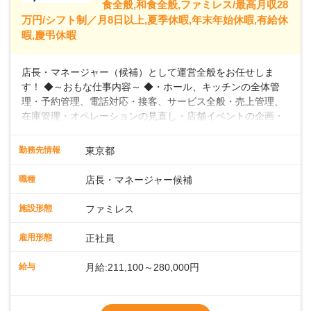
食全般,和食全般,ファミレス/最高月収28
万円/シフト制／月8日以上,夏季休暇,年末年始休暇,有給休
暇,慶弔休暇
店長・マネージャー（候補）として運営全般をお任せしま
す！ ◆～おもな仕事内容～ ◆・ホール、キッチンの全体管
理・予約管理、電話対応・接客、サービス全般・売上管理、
在庫管理・オペレーションの見直し・店舗イベントの企画・
運営・スタッフの育成やマネジメント、シフト管理 など＼
入社後はスキルに合わせた業務からお任せしますので、徐々
勤務先情報
東京都
に仕事の幅を広げていきましょう／ ◆～働きやすさと満足度
向上を目指すDX推進～ ◆すかいらーくのレストランでは、
職種
店長・マネージャー候補
配膳ロボットが導入され、重たい食器を運ぶ負担を軽減し、
スタッフの働きやすさをサポートしています。配膳ロボット
施設形態
ファミレス
のおかげで、配膳以外の業務に集中でき、なんと片付け時間
や歩行数が約40%も削減されました！また、配膳ロボットに
雇用形態
正社員
加え、働きやすさとお客様の満足度向上を目指し、さまざま
なDX（デジタルトランスフォーメーション）の取り組みを進
給与
月給:211,100～280,000円
めています。 ◆～ライフステージに合った柔軟な働き方～ ◆
出産や育児を経て再就職を目指す世代を全力でサポートして
※試用期間2ヶ月（期間中、給与変更なし）
います。私たちは、多様な働き方を提供し、ライフステージ