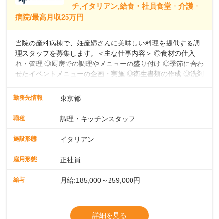
39,600円～43,598円分）を含みます。超過
チ,イタリアン,給食・社員食堂・介護・
病院/最高月収25万円
当院の産科病棟で、妊産婦さんに美味しい料理を提供する調
理スタッフを募集します。＜主な仕事内容＞ ◎食材の仕入
れ・管理 ◎厨房での調理やメニューの盛り付け ◎季節に合わ
せたイベントメニューの企画・実施 ◎衛生書類の作成 ◎洗剤
や消耗品の備品発注、衛生点検 ◎食数の管理 ◎パートスタッ
フの指導 など★フレンチ・和・洋・中・イタリアンなど、
勤務先情報
東京都
様々な料理に挑戦できる環境お任せする業務は、食材の仕入
れ・管理から、厨房での調理やメニューの盛り付け、さらに
職種
調理・キッチンスタッフ
季節に合わせたイベントメニューの企画まで多岐にわたりま
す。フレンチのコース料理から和・洋・中・イタリアンま
施設形態
イタリアン
で、幅広い料理に挑戦できる環境です。衛生書類の作成や備
品発注、食数管理も担当していただきます。各時間帯スタッ
雇用形態
正社員
フ2～4名体制で、安心して働けます。パートスタッフの指導
や育成業務もあるため、スキルアップを目指せます。お産前
給与
月給:185,000～259,000円
後の食事を通して、妊産婦さんに特別な時間を提供しましょ
う。
※残業代別途全額支給
※試用期間3か月間（期間中、給与待遇変更
詳細を見る