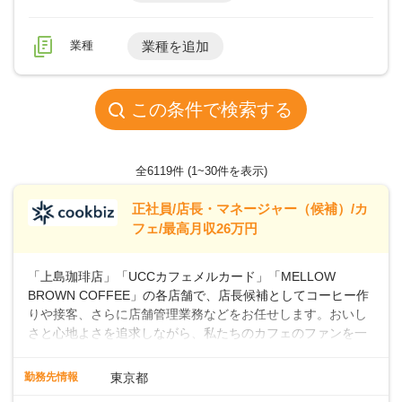
業種
業種を追加
この条件で検索する
全6119件
(1~30件を表示)
正社員/店長・マネージャー（候補）/カ
フェ/最高月収26万円
「上島珈琲店」「UCCカフェメルカード」「MELLOW
BROWN COFFEE」の各店舗で、店長候補としてコーヒー作
りや接客、さらに店舗管理業務などをお任せします。おいし
さと心地よさを追求しながら、私たちのカフェのファンを一
緒に増やしていきませんか？ 【具体的な業務内容】 コーヒー
の抽出や各種ドリンクの作成お客様のご案内、レジ対応軽食
勤務先情報
東京都
メニューの調理店内の清掃コーヒー豆の販売など ■未経験ス