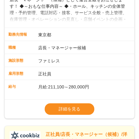
す！ ◆～おもな仕事内容～ ◆・ホール、キッチンの全体管
理・予約管理、電話対応・接客、サービス全般・売上管理、
在庫管理・オペレーションの見直し・店舗イベントの企画・
運営・スタッフの育成やマネジメント、シフト管理 など＼
入社後はスキルに合わせた業務からお任せしますので、徐々
勤務先情報
東京都
に仕事の幅を広げていきましょう／ ◆～働きやすさと満足度
向上を目指すDX推進～ ◆すかいらーくのレストランでは、
職種
店長・マネージャー候補
配膳ロボットが導入され、重たい食器を運ぶ負担を軽減し、
スタッフの働きやすさをサポートしています。配膳ロボット
施設形態
ファミレス
のおかげで、配膳以外の業務に集中でき、なんと片付け時間
や歩行数が約40%も削減されました！また、配膳ロボットに
雇用形態
正社員
加え、働きやすさとお客様の満足度向上を目指し、さまざま
なDX（デジタルトランスフォーメーション）の取り組みを進
給与
月給:211,100～280,000円
めています。 ◆～ライフステージに合った柔軟な働き方～ ◆
出産や育児を経て再就職を目指す世代を全力でサポートして
※試用期間2ヶ月（期間中、給与変更なし）
います。私たちは、多様な働き方を提供し、ライフステージ
※残業代全額支給
詳細を見る
に合わせた柔軟な勤務時間や働きやすい環境を整えていま
※経験に応じて応相談①ナショナル社員：月
す。経験を活かしながら、無理なく新たなキャリアをスター
給245,800円～②エリア社員 ：月給
トできるよう、充実した研修制度やフォロー体制を整備して
います。
正社員/店長・マネージャー（候補）/洋