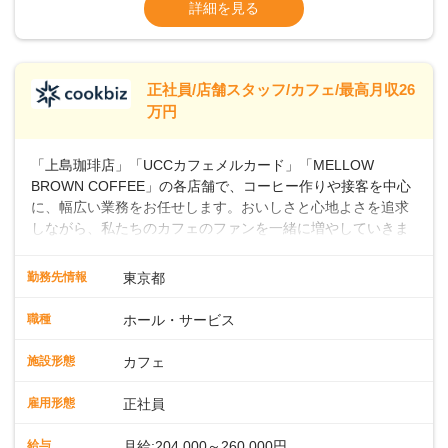
ます・東日本エリア：月給21万4000～27万
詳細を見る
つ成長していきませんか？
円
※経験・スキルを考慮の上、決定します。
※別途、残業代および各種手当あり
※試用期間なし
正社員/店舗スタッフ/カフェ/最高月収26
■店長職： ・西日本／月給26万7500円
万円
～ ・東日本／月給28万900円～
■年収例・一般職：年収300万円／月給20.4
「上島珈琲店」「UCCカフェメルカード」「MELLOW
万円＋賞与(年3回)・店長職：年収410万円／
BROWN COFFEE」の各店舗で、コーヒー作りや接客を中心
に、幅広い業務をお任せします。おいしさと心地よさを追求
しながら、私たちのカフェのファンを一緒に増やしていきま
せんか？ 【具体的な業務内容】 コーヒーの抽出や各種ドリン
クの作成お客様のご案内、レジ対応軽食メニューの調理店内
勤務先情報
東京都
の清掃コーヒー豆の販売など ■未経験スタートも安心 ◎サポ
ート体制充実コーヒーの知識から接客マナーまで、先輩スタ
職種
ホール・サービス
ッフが丁寧に教えます。スタッフは20代から40代まで幅広い
年齢層が活躍しており、チームワークも抜群です。基本マニ
施設形態
カフェ
ュアルやトレーニング研修がしっかりあるので、スムーズに
業務に馴染める環境です。「カフェの接客は初めて」という
雇用形態
正社員
方も安心してスタートを♪ ■店長を目指しませんか？店舗スタ
ッフとして経験を積んだ後、店長を目指してみませんか。売
給与
月給:204,000～260,000円