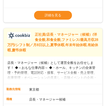
めています。 ◆～ライフステージに合った柔軟な働き方～ ◆
出産や育児を経て再就職を目指す世代を全力でサポートして
※試用期間2ヶ月（期間中、給与変更なし）
います。私たちは、多様な働き方を提供し、ライフステージ
※残業代全額支給
詳細を見る
に合わせた柔軟な勤務時間や働きやすい環境を整えていま
※経験に応じて応相談①ナショナル社員：月
す。経験を活かしながら、無理なく新たなキャリアをスター
給245,800円～②エリア社員 ：月給
トできるよう、充実した研修制度やフォロー体制を整備して
います。
正社員/店長・マネージャー（候補）/洋
食全般,和食全般,ファミレス/最高月収28
万円/シフト制／月8日以上,夏季休暇,年末年始休暇,有給休
暇,慶弔休暇
店長・マネージャー（候補）として運営全般をお任せしま
す！ ◆～おもな仕事内容～ ◆・ホール、キッチンの全体管
理・予約管理、電話対応・接客、サービス全般・売上管理、
在庫管理・オペレーションの見直し・店舗イベントの企画・
運営・スタッフの育成やマネジメント、シフト管理 など＼
入社後はスキルに合わせた業務からお任せしますので、徐々
勤務先情報
東京都
に仕事の幅を広げていきましょう／ ◆～働きやすさと満足度
向上を目指すDX推進～ ◆すかいらーくのレストランでは、
職種
店長・マネージャー候補
配膳ロボットが導入され、重たい食器を運ぶ負担を軽減し、