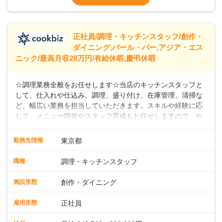
なし）
※経験年数を考慮の上、決定します。＜年収
例＞300万円~420万円 （賞与年3回を含む）
＞＞＞パートスタッフも同時募集中！時給
正社員/調理・キッチンスタッフ/創作・
ダイニング,バール・バー,アジア・エス
ニック/最高月収28万円/有給休暇,慶弔休暇
☆調理業務全般をお任せします☆当店のキッチンスタッフと
して、仕入れや仕込み、調理、盛り付け、在庫管理、清掃な
ど、幅広い業務を担当していただきます。スキルや経験に応
じて、メニュー開発やスタッフ育成もお任せしますので、や
りがいのある環境です。また出店予定が数多くあり、キャリ
アアップのチャンスが豊富に用意されています。 【Dam
勤務先情報
東京都
Brewery Restaurant】 スパイスの匠、米澤文雄シェフ監修の
もと、クラフトビールと共に楽しめるこだわりのフィッシュ
職種
調理・キッチンスタッフ
アンドチップスがシグネチャーメニュー。さらに、地中海、
中東、アジアなどの多国籍エッセンスを取り入れたカジュア
施設形態
創作・ダイニング
ルフードを提供しています。 【自家醸造のクラフトビール】
楽しい・美味しい瞬間をビールでつなぐことをコンセプト
雇用形態
正社員
に、毎日でも飲み飽きしない自家製ビールを日々店内で一か
ら醸造しています。私たちと一緒に、新しいスタートを切り