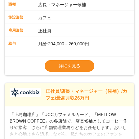
タートも安心 ◎サポート体制充実コーヒーの知識から接客マ
職種
店長・マネージャー候補
ナーまで、先輩スタッフが丁寧に教えます。スタッフは20代
から40代まで幅広い年齢層が活躍しており、チームワークも
施設形態
カフェ
抜群です。基本マニュアルやトレーニング研修がしっかりあ
るので、スムーズに業務に馴染める環境です。「カフェの接
雇用形態
正社員
客は初めて」という方も安心してスタートを♪ ■ゆくゆくは店
長として活躍を！接客業務になれたら、売上・シフト・在庫
給与
月給:204,000～260,000円
管理やスタッフ育成といった管理業務もお任せしていきま
す。「店舗のマネジメントなんて難しそう…」そんな心配は
※上記は西日本エリアのスタート給与となり
一切無用♪一つひとつをしっかり伝えていきますので、無理の
ます・東日本エリア：月給21万4000～27万
詳細を見る
ないペースで覚えていきましょう！さらにマネージャーへの
円
ステップアップもあり！長期のキャリア形成をしっかり支援
※経験・スキルを考慮の上、決定します。
します。
※別途、残業代および各種手当あり
※試用期間なし
正社員/店長・マネージャー（候補）/カ
■店長職： ・西日本／月給26万7500円
フェ/最高月収26万円
～ ・東日本／月給28万900円～
■年収例・一般職：年収300万円／月給20.4
「上島珈琲店」「UCCカフェメルカード」「MELLOW
万円＋賞与(年3回)・店長職：年収410万円／
BROWN COFFEE」の各店舗で、店長候補としてコーヒー作
りや接客、さらに店舗管理業務などをお任せします。おいし
さと心地よさを追求しながら、私たちのカフェのファンを一