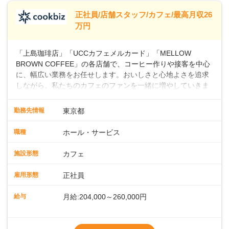
※別途、残業代および各種手当あり
※試用期間なし
正社員/店舗スタッフ/カフェ/最高月収26
■店長職： ・西日本／月給26万7500円
万円
～ ・東日本／月給28万900円～
■年収例・一般職：年収300万円／月給20.4
「上島珈琲店」「UCCカフェメルカード」「MELLOW
万円＋賞与(年3回)・店長職：年収410万円／
BROWN COFFEE」の各店舗で、コーヒー作りや接客を中心
に、幅広い業務をお任せします。おいしさと心地よさを追求
しながら、私たちのカフェのファンを一緒に増やしていきま
せんか？ 【具体的な業務内容】 コーヒーの抽出や各種ドリン
クの作成お客様のご案内、レジ対応軽食メニューの調理店内
勤務先情報
東京都
の清掃コーヒー豆の販売など ■未経験スタートも安心 ◎サポ
ート体制充実コーヒーの知識から接客マナーまで、先輩スタ
職種
ホール・サービス
ッフが丁寧に教えます。スタッフは20代から40代まで幅広い
年齢層が活躍しており、チームワークも抜群です。基本マニ
施設形態
カフェ
ュアルやトレーニング研修がしっかりあるので、スムーズに
業務に馴染める環境です。「カフェの接客は初めて」という
雇用形態
正社員
方も安心してスタートを♪ ■店長を目指しませんか？店舗スタ
ッフとして経験を積んだ後、店長を目指してみませんか。売
給与
月給:204,000～260,000円
上・シフト・在庫管理やスタッフ育成といった店舗運営をお
任せします。実際に多くの社員がキャリアアップしています
※上記は西日本エリアのスタート給与となり
よ♪あなたも、無理なくステップアップできる環境で、少しず