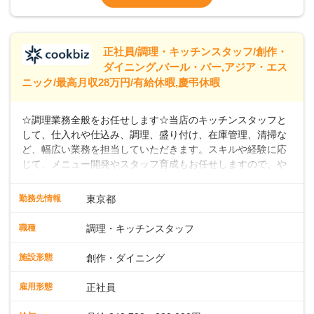
なし）
※経験年数を考慮の上、決定します。＜年収
例＞300万円~420万円 （賞与年3回を含む）
＞＞＞パートスタッフも同時募集中！時給
正社員/調理・キッチンスタッフ/創作・
ダイニング,バール・バー,アジア・エス
ニック/最高月収28万円/有給休暇,慶弔休暇
☆調理業務全般をお任せします☆当店のキッチンスタッフと
して、仕入れや仕込み、調理、盛り付け、在庫管理、清掃な
ど、幅広い業務を担当していただきます。スキルや経験に応
じて、メニュー開発やスタッフ育成もお任せしますので、や
りがいのある環境です。また出店予定が数多くあり、キャリ
アアップのチャンスが豊富に用意されています。 【Dam
勤務先情報
東京都
Brewery Restaurant】 スパイスの匠、米澤文雄シェフ監修の
もと、クラフトビールと共に楽しめるこだわりのフィッシュ
職種
調理・キッチンスタッフ
アンドチップスがシグネチャーメニュー。さらに、地中海、
中東、アジアなどの多国籍エッセンスを取り入れたカジュア
施設形態
創作・ダイニング
ルフードを提供しています。 【自家醸造のクラフトビール】
楽しい・美味しい瞬間をビールでつなぐことをコンセプト
雇用形態
正社員
に、毎日でも飲み飽きしない自家製ビールを日々店内で一か
ら醸造しています。私たちと一緒に、新しいスタートを切り