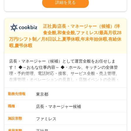
※残業代全額支給
詳細を見る
に合わせた柔軟な勤務時間や働きやすい環境を整えていま
※経験に応じて応相談①ナショナル社員：月
す。経験を活かしながら、無理なく新たなキャリアをスター
給245,800円～②エリア社員 ：月給
トできるよう、充実した研修制度やフォロー体制を整備して
います。
正社員/店長・マネージャー（候補）/洋
食全般,和食全般,ファミレス/最高月収28
万円/シフト制／月8日以上,夏季休暇,年末年始休暇,有給休
暇,慶弔休暇
店長・マネージャー（候補）として運営全般をお任せしま
す！ ◆～おもな仕事内容～ ◆・ホール、キッチンの全体管
理・予約管理、電話対応・接客、サービス全般・売上管理、
在庫管理・オペレーションの見直し・店舗イベントの企画・
運営・スタッフの育成やマネジメント、シフト管理 など＼
入社後はスキルに合わせた業務からお任せしますので、徐々
勤務先情報
東京都
に仕事の幅を広げていきましょう／ ◆～働きやすさと満足度
向上を目指すDX推進～ ◆すかいらーくのレストランでは、
職種
店長・マネージャー候補
配膳ロボットが導入され、重たい食器を運ぶ負担を軽減し、
スタッフの働きやすさをサポートしています。配膳ロボット
施設形態
ファミレス
のおかげで、配膳以外の業務に集中でき、なんと片付け時間
や歩行数が約40%も削減されました！また、配膳ロボットに
雇用形態