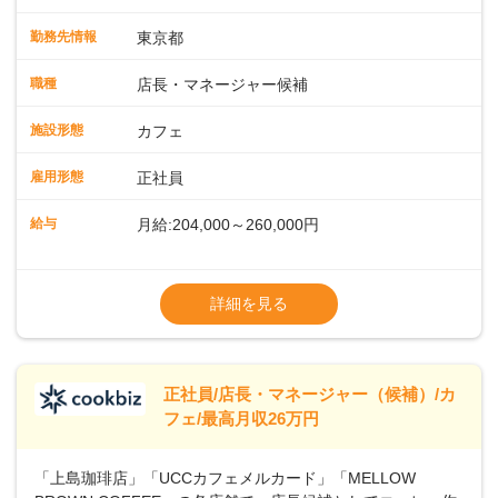
緒に増やしていきませんか？ 【具体的な業務内容】 コーヒー
の抽出や各種ドリンクの作成お客様のご案内、レジ対応軽食
勤務先情報
東京都
メニューの調理店内の清掃コーヒー豆の販売など ■未経験ス
タートも安心 ◎サポート体制充実コーヒーの知識から接客マ
職種
店長・マネージャー候補
ナーまで、先輩スタッフが丁寧に教えます。スタッフは20代
から40代まで幅広い年齢層が活躍しており、チームワークも
施設形態
カフェ
抜群です。基本マニュアルやトレーニング研修がしっかりあ
るので、スムーズに業務に馴染める環境です。「カフェの接
雇用形態
正社員
客は初めて」という方も安心してスタートを♪ ■ゆくゆくは店
長として活躍を！接客業務になれたら、売上・シフト・在庫
給与
月給:204,000～260,000円
管理やスタッフ育成といった管理業務もお任せしていきま
す。「店舗のマネジメントなんて難しそう…」そんな心配は
※上記は西日本エリアのスタート給与となり
一切無用♪一つひとつをしっかり伝えていきますので、無理の
ます・東日本エリア：月給21万4000～27万
詳細を見る
ないペースで覚えていきましょう！さらにマネージャーへの
円
ステップアップもあり！長期のキャリア形成をしっかり支援
※経験・スキルを考慮の上、決定します。
します。
※別途、残業代および各種手当あり
※試用期間なし
正社員/店長・マネージャー（候補）/カ
■店長職： ・西日本／月給26万7500円
フェ/最高月収26万円
～ ・東日本／月給28万900円～
■年収例・一般職：年収300万円／月給20.4
「上島珈琲店」「UCCカフェメルカード」「MELLOW
万円＋賞与(年3回)・店長職：年収410万円／