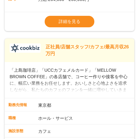
上・シフト・在庫管理やスタッフ育成といった店舗運営をお
任せします。実際に多くの社員がキャリアアップしています
※上記は西日本エリアのスタート給与となり
よ♪あなたも、無理なくステップアップできる環境で、少しず
ます・東日本エリア：月給21万4000～27万
詳細を見る
つ成長していきませんか？
円
※経験・スキルを考慮の上、決定します。
※別途、残業代および各種手当あり
※試用期間なし
正社員/店舗スタッフ/カフェ/最高月収26
■店長職： ・西日本／月給26万7500円
万円
～ ・東日本／月給28万900円～
■年収例・一般職：年収300万円／月給20.4
「上島珈琲店」「UCCカフェメルカード」「MELLOW
万円＋賞与(年3回)・店長職：年収410万円／
BROWN COFFEE」の各店舗で、コーヒー作りや接客を中心
に、幅広い業務をお任せします。おいしさと心地よさを追求
しながら、私たちのカフェのファンを一緒に増やしていきま
せんか？ 【具体的な業務内容】 コーヒーの抽出や各種ドリン
クの作成お客様のご案内、レジ対応軽食メニューの調理店内
勤務先情報
東京都
の清掃コーヒー豆の販売など ■未経験スタートも安心 ◎サポ
ート体制充実コーヒーの知識から接客マナーまで、先輩スタ
職種
ホール・サービス
ッフが丁寧に教えます。スタッフは20代から40代まで幅広い
年齢層が活躍しており、チームワークも抜群です。基本マニ
施設形態
カフェ
ュアルやトレーニング研修がしっかりあるので、スムーズに