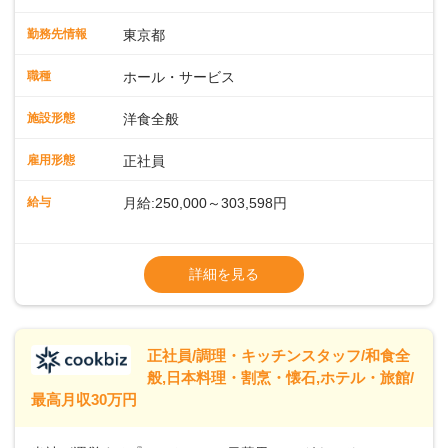
会場での料飲サービスをお任せします。ゲストのアテンド
や、メニュー説明、オーダーや料理のご提供ほか、予約対応
勤務先情報
東京都
やセッティング、片付けなどもお願いします。レストラン全
体を把握し、あなたの真心こもるおもてなしでゲストを笑顔
職種
ホール・サービス
にしていきましょう。レストランやバンケットでのサービス
経験のある方はもちろん、ホテル経験がない方も歓迎。飲食
施設形態
洋食全般
店やカフェ、ファミレスなどでの接客を経験された方も活躍
中です。◇◇クラシカルモダンなホテル◇◇新宿・東京駅ま
雇用形態
正社員
で20分圏内と便利な好ロケーション。ビジネスやレジャーな
どのご利用が多数。18タイプのバンケットルームほか、朝食
給与
月給:250,000～303,598円
からディナーまでお楽しみいただけるオールデイダイニング
「SERIO（セリオ）」、四季折々の味覚を楽しめる和食「割
◎昇給／年1回
烹みなと」などがあります。 ◆POINT◇◇ワークライフバラ
◎賞与／年2回（年2か月分支給）
詳細を見る
ンスがとりやすい♪育休産休、介護休暇などの制度も整ってお
※現在の給与・経験・スキルを考慮します
り、ライフステージが変わっても働きやすい環境です。年間
休日118～121日。長期休暇の取得も推奨しているほか、バー
スデー休暇や永年勤続休暇などの制度もあります。
正社員/調理・キッチンスタッフ/和食全
般,日本料理・割烹・懐石,ホテル・旅館/
最高月収30万円