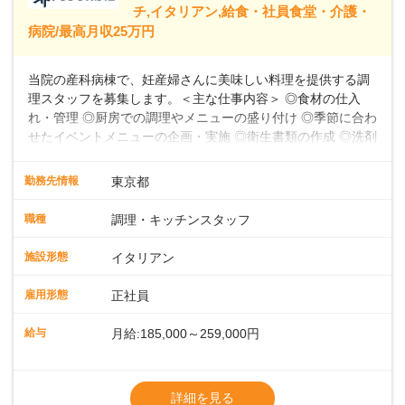
39,600円～43,598円分）を含みます。超過
チ,イタリアン,給食・社員食堂・介護・
病院/最高月収25万円
当院の産科病棟で、妊産婦さんに美味しい料理を提供する調
理スタッフを募集します。＜主な仕事内容＞ ◎食材の仕入
れ・管理 ◎厨房での調理やメニューの盛り付け ◎季節に合わ
せたイベントメニューの企画・実施 ◎衛生書類の作成 ◎洗剤
や消耗品の備品発注、衛生点検 ◎食数の管理 ◎パートスタッ
フの指導 など★フレンチ・和・洋・中・イタリアンなど、
勤務先情報
東京都
様々な料理に挑戦できる環境お任せする業務は、食材の仕入
れ・管理から、厨房での調理やメニューの盛り付け、さらに
職種
調理・キッチンスタッフ
季節に合わせたイベントメニューの企画まで多岐にわたりま
す。フレンチのコース料理から和・洋・中・イタリアンま
施設形態
イタリアン
で、幅広い料理に挑戦できる環境です。衛生書類の作成や備
品発注、食数管理も担当していただきます。各時間帯スタッ
雇用形態
正社員
フ2～4名体制で、安心して働けます。パートスタッフの指導
や育成業務もあるため、スキルアップを目指せます。お産前
給与
月給:185,000～259,000円
後の食事を通して、妊産婦さんに特別な時間を提供しましょ
う。
※残業代別途全額支給
※試用期間3か月間（期間中、給与待遇変更
詳細を見る