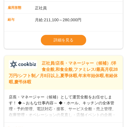
や歩行数が約40%も削減されました！また、配膳ロボットに
雇用形態
正社員
加え、働きやすさとお客様の満足度向上を目指し、さまざま
なDX（デジタルトランスフォーメーション）の取り組みを進
給与
月給:211,100～280,000円
めています。 ◆～ライフステージに合った柔軟な働き方～ ◆
出産や育児を経て再就職を目指す世代を全力でサポートして
※試用期間2ヶ月（期間中、給与変更なし）
います。私たちは、多様な働き方を提供し、ライフステージ
※残業代全額支給
詳細を見る
に合わせた柔軟な勤務時間や働きやすい環境を整えていま
※経験に応じて応相談①ナショナル社員：月
す。経験を活かしながら、無理なく新たなキャリアをスター
給245,800円～②エリア社員 ：月給
トできるよう、充実した研修制度やフォロー体制を整備して
います。
正社員/店長・マネージャー（候補）/洋
食全般,和食全般,ファミレス/最高月収28
万円/シフト制／月8日以上,夏季休暇,年末年始休暇,有給休
暇,慶弔休暇
店長・マネージャー（候補）として運営全般をお任せしま
す！ ◆～おもな仕事内容～ ◆・ホール、キッチンの全体管
理・予約管理、電話対応・接客、サービス全般・売上管理、
在庫管理・オペレーションの見直し・店舗イベントの企画・
運営・スタッフの育成やマネジメント、シフト管理 など＼
入社後はスキルに合わせた業務からお任せしますので、徐々