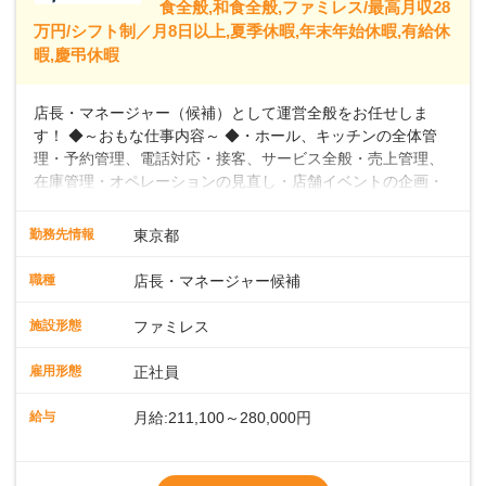
食全般,和食全般,ファミレス/最高月収28
万円/シフト制／月8日以上,夏季休暇,年末年始休暇,有給休
暇,慶弔休暇
店長・マネージャー（候補）として運営全般をお任せしま
す！ ◆～おもな仕事内容～ ◆・ホール、キッチンの全体管
理・予約管理、電話対応・接客、サービス全般・売上管理、
在庫管理・オペレーションの見直し・店舗イベントの企画・
運営・スタッフの育成やマネジメント、シフト管理 など＼
入社後はスキルに合わせた業務からお任せしますので、徐々
勤務先情報
東京都
に仕事の幅を広げていきましょう／ ◆～働きやすさと満足度
向上を目指すDX推進～ ◆すかいらーくのレストランでは、
職種
店長・マネージャー候補
配膳ロボットが導入され、重たい食器を運ぶ負担を軽減し、
スタッフの働きやすさをサポートしています。配膳ロボット
施設形態
ファミレス
のおかげで、配膳以外の業務に集中でき、なんと片付け時間
や歩行数が約40%も削減されました！また、配膳ロボットに
雇用形態
正社員
加え、働きやすさとお客様の満足度向上を目指し、さまざま
なDX（デジタルトランスフォーメーション）の取り組みを進
給与
月給:211,100～280,000円
めています。 ◆～ライフステージに合った柔軟な働き方～ ◆
出産や育児を経て再就職を目指す世代を全力でサポートして
※試用期間2ヶ月（期間中、給与変更なし）
います。私たちは、多様な働き方を提供し、ライフステージ