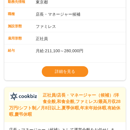
勤務先情報
東京都
に仕事の幅を広げていきましょう／ ◆～働きやすさと満足度
向上を目指すDX推進～ ◆すかいらーくのレストランでは、
職種
店長・マネージャー候補
配膳ロボットが導入され、重たい食器を運ぶ負担を軽減し、
スタッフの働きやすさをサポートしています。配膳ロボット
施設形態
ファミレス
のおかげで、配膳以外の業務に集中でき、なんと片付け時間
や歩行数が約40%も削減されました！また、配膳ロボットに
雇用形態
正社員
加え、働きやすさとお客様の満足度向上を目指し、さまざま
なDX（デジタルトランスフォーメーション）の取り組みを進
給与
月給:211,100～280,000円
めています。 ◆～ライフステージに合った柔軟な働き方～ ◆
出産や育児を経て再就職を目指す世代を全力でサポートして
※試用期間2ヶ月（期間中、給与変更なし）
います。私たちは、多様な働き方を提供し、ライフステージ
※残業代全額支給
詳細を見る
に合わせた柔軟な勤務時間や働きやすい環境を整えていま
※経験に応じて応相談①ナショナル社員：月
す。経験を活かしながら、無理なく新たなキャリアをスター
給245,800円～②エリア社員 ：月給
トできるよう、充実した研修制度やフォロー体制を整備して
います。
正社員/店長・マネージャー（候補）/洋
食全般,和食全般,ファミレス/最高月収28
万円/シフト制／月8日以上,夏季休暇,年末年始休暇,有給休
暇,慶弔休暇
店長・マネージャー（候補）として運営全般をお任せしま