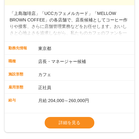
～ ・東日本／月給28万900円～
■年収例・一般職：年収300万円／月給20.4
「上島珈琲店」「UCCカフェメルカード」「MELLOW
万円＋賞与(年3回)・店長職：年収410万円／
BROWN COFFEE」の各店舗で、店長候補としてコーヒー作
りや接客、さらに店舗管理業務などをお任せします。おいし
さと心地よさを追求しながら、私たちのカフェのファンを一
緒に増やしていきませんか？ 【具体的な業務内容】 コーヒー
の抽出や各種ドリンクの作成お客様のご案内、レジ対応軽食
勤務先情報
東京都
メニューの調理店内の清掃コーヒー豆の販売など ■未経験ス
タートも安心 ◎サポート体制充実コーヒーの知識から接客マ
職種
店長・マネージャー候補
ナーまで、先輩スタッフが丁寧に教えます。スタッフは20代
から40代まで幅広い年齢層が活躍しており、チームワークも
施設形態
カフェ
抜群です。基本マニュアルやトレーニング研修がしっかりあ
るので、スムーズに業務に馴染める環境です。「カフェの接
雇用形態
正社員
客は初めて」という方も安心してスタートを♪ ■ゆくゆくは店
長として活躍を！接客業務になれたら、売上・シフト・在庫
給与
月給:204,000～260,000円
管理やスタッフ育成といった管理業務もお任せしていきま
す。「店舗のマネジメントなんて難しそう…」そんな心配は
※上記は西日本エリアのスタート給与となり
一切無用♪一つひとつをしっかり伝えていきますので、無理の
ます・東日本エリア：月給21万4000～27万
詳細を見る
ないペースで覚えていきましょう！さらにマネージャーへの
円
ステップアップもあり！長期のキャリア形成をしっかり支援
※経験・スキルを考慮の上、決定します。
します。