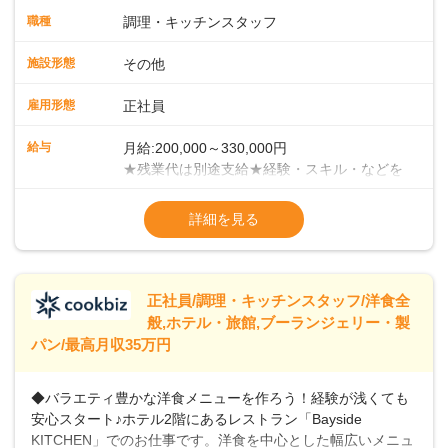
ます。まずは当店の仕事の流れ・お店のルールを把握してく
職種
調理・キッチンスタッフ
ださい。少しずつ業務に慣れていただければと考えていま
す。 ■チームワークがカギ！当店での調理方法は、給食等の
施設形態
その他
ようにチームで一度に大人数分の調理を手がけていく集団調
理です。メイン・副菜担当、揚げ物担当、ご飯担当、盛り付
雇用形態
正社員
け担当などがあり、各担当部と協力しての業務になります。
＜徐々にマネジメントも学んでください＞業務に慣れてきた
給与
月給:200,000～330,000円
ら、徐々にマネジメント業務をお任せしていきます。パート
★残業代は別途支給★経験・スキル・などを
スタッフのシフト管理やメニュー開発など、店舗運営に携わ
考慮のうえ、決定いたします★賞与年2回
ることになりますので、お店を作っていく面白さを味わえま
（2023年度実績：3.8ヶ月分支給）★昇給年
詳細を見る
すよ！＜将来はキャリアアップも＞まずは、1年間での一人立
1回（55歳まで）＜年収例＞年収380万円／
ちを目指してください。その後は、意欲・能力次第で本社事
入社5年／40歳年収400万円／入社3年／48歳
業部での役職や、その他マネジメント職へのステップアップ
年収460万円／入社7年／51歳
も可能です。
※試用期間3ヶ月あり（給与・待遇変動な
正社員/調理・キッチンスタッフ/洋食全
般,ホテル・旅館,ブーランジェリー・製
パン/最高月収35万円
◆バラエティ豊かな洋食メニューを作ろう！経験が浅くても
安心スタート♪ホテル2階にあるレストラン「Bayside
KITCHEN」でのお仕事です。洋食を中心とした幅広いメニュ