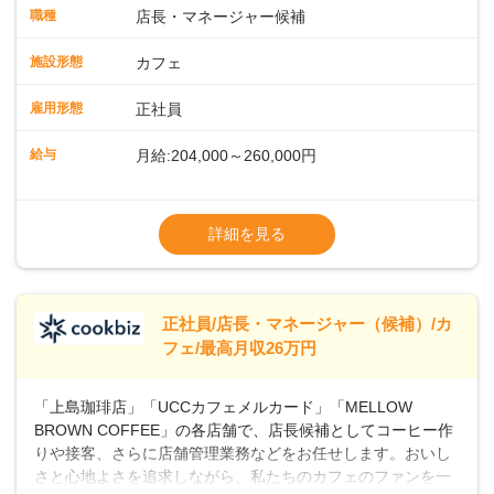
タートも安心 ◎サポート体制充実コーヒーの知識から接客マ
職種
店長・マネージャー候補
ナーまで、先輩スタッフが丁寧に教えます。スタッフは20代
から40代まで幅広い年齢層が活躍しており、チームワークも
施設形態
カフェ
抜群です。基本マニュアルやトレーニング研修がしっかりあ
るので、スムーズに業務に馴染める環境です。「カフェの接
雇用形態
正社員
客は初めて」という方も安心してスタートを♪ ■ゆくゆくは店
長として活躍を！接客業務になれたら、売上・シフト・在庫
給与
月給:204,000～260,000円
管理やスタッフ育成といった管理業務もお任せしていきま
す。「店舗のマネジメントなんて難しそう…」そんな心配は
※上記は西日本エリアのスタート給与となり
一切無用♪一つひとつをしっかり伝えていきますので、無理の
ます・東日本エリア：月給21万4000～27万
詳細を見る
ないペースで覚えていきましょう！さらにマネージャーへの
円
ステップアップもあり！長期のキャリア形成をしっかり支援
※経験・スキルを考慮の上、決定します。
します。
※別途、残業代および各種手当あり
※試用期間なし
正社員/店長・マネージャー（候補）/カ
■店長職： ・西日本／月給26万7500円
フェ/最高月収26万円
～ ・東日本／月給28万900円～
■年収例・一般職：年収300万円／月給20.4
「上島珈琲店」「UCCカフェメルカード」「MELLOW
万円＋賞与(年3回)・店長職：年収410万円／
BROWN COFFEE」の各店舗で、店長候補としてコーヒー作
りや接客、さらに店舗管理業務などをお任せします。おいし
さと心地よさを追求しながら、私たちのカフェのファンを一