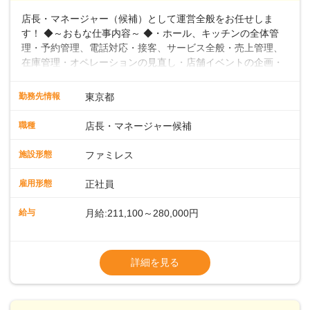
店長・マネージャー（候補）として運営全般をお任せしま
す！ ◆～おもな仕事内容～ ◆・ホール、キッチンの全体管
理・予約管理、電話対応・接客、サービス全般・売上管理、
在庫管理・オペレーションの見直し・店舗イベントの企画・
運営・スタッフの育成やマネジメント、シフト管理 など＼
入社後はスキルに合わせた業務からお任せしますので、徐々
勤務先情報
東京都
に仕事の幅を広げていきましょう／ ◆～働きやすさと満足度
向上を目指すDX推進～ ◆すかいらーくのレストランでは、
職種
店長・マネージャー候補
配膳ロボットが導入され、重たい食器を運ぶ負担を軽減し、
スタッフの働きやすさをサポートしています。配膳ロボット
施設形態
ファミレス
のおかげで、配膳以外の業務に集中でき、なんと片付け時間
や歩行数が約40%も削減されました！また、配膳ロボットに
雇用形態
正社員
加え、働きやすさとお客様の満足度向上を目指し、さまざま
なDX（デジタルトランスフォーメーション）の取り組みを進
給与
月給:211,100～280,000円
めています。 ◆～ライフステージに合った柔軟な働き方～ ◆
出産や育児を経て再就職を目指す世代を全力でサポートして
※試用期間2ヶ月（期間中、給与変更なし）
います。私たちは、多様な働き方を提供し、ライフステージ
※残業代全額支給
詳細を見る
に合わせた柔軟な勤務時間や働きやすい環境を整えていま
※経験に応じて応相談①ナショナル社員：月
す。経験を活かしながら、無理なく新たなキャリアをスター
給245,800円～②エリア社員 ：月給
トできるよう、充実した研修制度やフォロー体制を整備して
います。