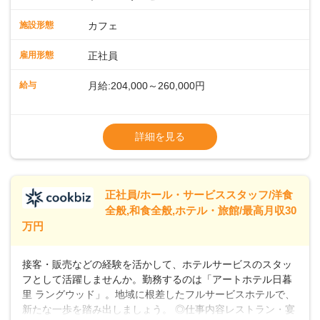
ッフが丁寧に教えます。スタッフは20代から40代まで幅広い
年齢層が活躍しており、チームワークも抜群です。基本マニ
施設形態
カフェ
ュアルやトレーニング研修がしっかりあるので、スムーズに
業務に馴染める環境です。「カフェの接客は初めて」という
雇用形態
正社員
方も安心してスタートを♪ ■店長を目指しませんか？店舗スタ
ッフとして経験を積んだ後、店長を目指してみませんか。売
給与
月給:204,000～260,000円
上・シフト・在庫管理やスタッフ育成といった店舗運営をお
任せします。実際に多くの社員がキャリアアップしています
※上記は西日本エリアのスタート給与となり
よ♪あなたも、無理なくステップアップできる環境で、少しず
ます・東日本エリア：月給21万4000～27万
詳細を見る
つ成長していきませんか？
円
※経験・スキルを考慮の上、決定します。
※別途、残業代および各種手当あり
※試用期間なし
正社員/ホール・サービススタッフ/洋食
■店長職： ・西日本／月給26万7500円
全般,和食全般,ホテル・旅館/最高月収30
～ ・東日本／月給28万900円～
万円
■年収例・一般職：年収300万円／月給20.4
万円＋賞与(年3回)・店長職：年収410万円／
接客・販売などの経験を活かして、ホテルサービスのスタッ
フとして活躍しませんか。勤務するのは「アートホテル日暮
里 ラングウッド」。地域に根差したフルサービスホテルで、
新たな一歩を踏み出しましょう。 ◎仕事内容レストラン・宴