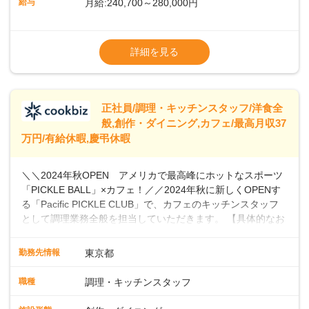
給与
月給:240,700～280,000円
ませんか？あなたのご応募を心よりお待ちしております！
※経験・スキルなどを考慮のうえ決定します
▼給与改定（年1回)
詳細を見る
▼決算賞与（年1回)
【手当】
正社員/調理・キッチンスタッフ/洋食全
▼残業手当（固定残業見合手当43,613円～／
般,創作・ダイニング,カフェ/最高月収37
残業見合30時間を超えた分は別途支給）
万円/有給休暇,慶弔休暇
▼法定休出手当
▼深夜勤務手当（22:00〜25%UP）
＼＼2024年秋OPEN アメリカで最高峰にホットなスポーツ
▼交通費支給（上限月10万円)
「PICKLE BALL」×カフェ！／／2024年秋に新しくOPENす
※第二新卒は月給22万円～
る「Pacific PICKLE CLUB」で、カフェのキッチンスタッフ
として調理業務全般を担当していただきます。 【具体的なお
仕事内容】 ・食材の発注・仕込み・簡単な調理・盛り付け・
清掃などスキルや希望に応じて、新メニューの開発にも積極
勤務先情報
東京都
的に携わっていただけます。オープニングスタッフとして、
新店舗の立ち上げに貢献し、カフェの成功に向けた重要な役
職種
調理・キッチンスタッフ
割を担うチャンスです。 【 PICKLE BALLとは】 現在、全米
で4880万人がプレイしていると言われ、特にビジネスリーダ