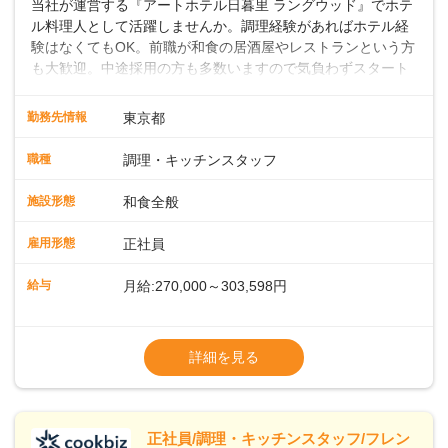
当社が運営する『アートホテル日暮里 ラングウッド』でホテ
ル料理人として活躍しませんか。調理経験があればホテル経
験はなくてもOK。前職が和食の居酒屋やレストランという方
も大歓迎。中途採用の方も多数いますので気負わずスタート
できます。地域に根差したフルサービスホテルなら仕事の幅
も深さもグッと広がりますよ。 ◎仕事内容ホテル内のレスト
勤務先情報
東京都
ランや宴会場での和食調理をお願いします。焼き物や煮物の
調理、盛り付け、刺身の切り出しのほか、料理長の下で和食
職種
調理・キッチンスタッフ
調理や仕込みの状況管理などの調理にかかる全般をお任せし
ます。スキルや経験に応じて発注業務やアルバイトスタッフ
施設形態
和食全般
の指導もお願いします。◇◇クラシカルモダンなホテル◇◇
新宿・東京駅まで20分圏内と便利な好ロケーション。ビジネ
雇用形態
正社員
スやレジャーなどのご利用が多く、18タイプのバンケットル
ームほか、朝食からディナーまでお楽しみいただけるオール
給与
月給:270,000～303,598円
デイダイニング「SERIO（セリオ）」、四季折々の味覚を楽
しめる和食「割烹みなと」などがあります。 ◆POINT◇◇
◎昇給／年1回
◎ワークライフバランスがとりやすい♪年間休日118～121
◎賞与／年2回（年2か月分支給）
詳細を見る
日。長期休暇の取得も推奨しているほか、バースデー休暇や
※経験・能力および年齢・前職給与を考慮し
永年勤続休暇などの制度もあります。 ◎奨学金返還支援制度
て優遇いたします
従業員の声を元に、2023年11月よりスタート。毎月最大1.5
※試用期間3ヶ月（同条件）
万円、最長10年間として、当社が直接返済を行います。
※給与には固定残業代（月22時間分、
正社員/調理・キッチンスタッフ/フレン