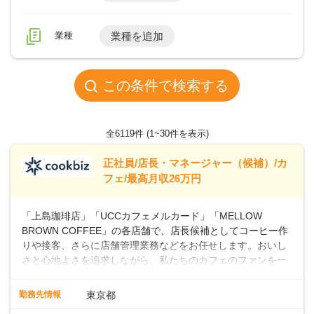
業種
業種を追加
この条件で検索する
全6119件
(1~30件を表示)
正社員/店長・マネージャー（候補）/カ
フェ/最高月収26万円
「上島珈琲店」「UCCカフェメルカード」「MELLOW
BROWN COFFEE」の各店舗で、店長候補としてコーヒー作
りや接客、さらに店舗管理業務などをお任せします。おいし
さと心地よさを追求しながら、私たちのカフェのファンを一
緒に増やしていきませんか？ 【具体的な業務内容】 コーヒー
の抽出や各種ドリンクの作成お客様のご案内、レジ対応軽食
勤務先情報
東京都
メニューの調理店内の清掃コーヒー豆の販売など ■未経験ス