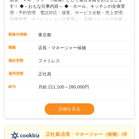
す！ ◆～おもな仕事内容～ ◆・ホール、キッチンの全体管
理・予約管理、電話対応・接客、サービス全般・売上管理、
在庫管理・オペレーションの見直し・店舗イベントの企画・
運営・スタッフの育成やマネジメント、シフト管理 など＼
入社後はスキルに合わせた業務からお任せしますので、徐々
勤務先情報
東京都
に仕事の幅を広げていきましょう／ ◆～働きやすさと満足度
向上を目指すDX推進～ ◆すかいらーくのレストランでは、
職種
店長・マネージャー候補
配膳ロボットが導入され、重たい食器を運ぶ負担を軽減し、
スタッフの働きやすさをサポートしています。配膳ロボット
施設形態
ファミレス
のおかげで、配膳以外の業務に集中でき、なんと片付け時間
や歩行数が約40%も削減されました！また、配膳ロボットに
雇用形態
正社員
加え、働きやすさとお客様の満足度向上を目指し、さまざま
なDX（デジタルトランスフォーメーション）の取り組みを進
給与
月給:211,100～280,000円
めています。 ◆～ライフステージに合った柔軟な働き方～ ◆
出産や育児を経て再就職を目指す世代を全力でサポートして
※試用期間2ヶ月（期間中、給与変更なし）
います。私たちは、多様な働き方を提供し、ライフステージ
※残業代全額支給
詳細を見る
に合わせた柔軟な勤務時間や働きやすい環境を整えていま
※経験に応じて応相談①ナショナル社員：月
す。経験を活かしながら、無理なく新たなキャリアをスター
給245,800円～②エリア社員 ：月給
トできるよう、充実した研修制度やフォロー体制を整備して
います。
正社員/店長・マネージャー（候補）/洋