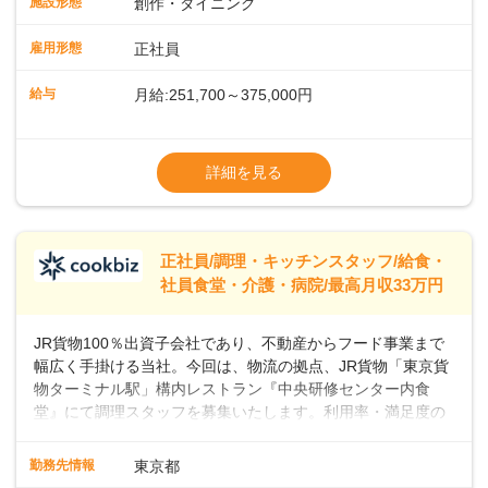
施設形態
創作・ダイニング
ーの間で人気が急上昇しています。一時的なブームにとどま
らず、テニスコートがピックルボールコートに改装されるな
雇用形態
正社員
ど、幅広い層のプレイヤーが楽しんでいるスポーツです。私
たちと一緒に、新しいスタートを切りませんか？あなたのご
給与
月給:251,700～375,000円
応募を心よりお待ちしております！
※経験・スキルなどを考慮のうえ決定します
▼給与改定（年1回)
詳細を見る
▼決算賞与（年1回)
【手当】
正社員/調理・キッチンスタッフ/給食・
▼残業手当（固定残業見合手当43,613円～／
社員食堂・介護・病院/最高月収33万円
残業見合30時間を超えた分は別途支給）
▼法定休出手当
JR貨物100％出資子会社であり、不動産からフード事業まで
▼深夜勤務手当（22:00〜25%UP）
幅広く手掛ける当社。今回は、物流の拠点、JR貨物「東京貨
▼交通費支給（上限月10万円)
物ターミナル駅」構内レストラン『中央研修センター内食
堂』にて調理スタッフを募集いたします。利用率・満足度の
高いお店づくりを目指して、一緒に盛り上げていきましょ
う！＜まずは調理スタッフとして＞入社後、あなたには調理
勤務先情報
東京都
スタッフとして、社員向けメニューの調理をお任せしていき