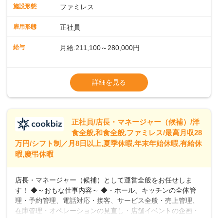
スタッフの働きやすさをサポートしています。配膳ロボット
施設形態
ファミレス
のおかげで、配膳以外の業務に集中でき、なんと片付け時間
や歩行数が約40%も削減されました！また、配膳ロボットに
雇用形態
正社員
加え、働きやすさとお客様の満足度向上を目指し、さまざま
なDX（デジタルトランスフォーメーション）の取り組みを進
給与
月給:211,100～280,000円
めています。 ◆～ライフステージに合った柔軟な働き方～ ◆
出産や育児を経て再就職を目指す世代を全力でサポートして
※試用期間2ヶ月（期間中、給与変更なし）
います。私たちは、多様な働き方を提供し、ライフステージ
※残業代全額支給
詳細を見る
に合わせた柔軟な勤務時間や働きやすい環境を整えていま
※経験に応じて応相談①ナショナル社員：月
す。経験を活かしながら、無理なく新たなキャリアをスター
給245,800円～②エリア社員 ：月給
トできるよう、充実した研修制度やフォロー体制を整備して
います。
正社員/店長・マネージャー（候補）/洋
食全般,和食全般,ファミレス/最高月収28
万円/シフト制／月8日以上,夏季休暇,年末年始休暇,有給休
暇,慶弔休暇
店長・マネージャー（候補）として運営全般をお任せしま
す！ ◆～おもな仕事内容～ ◆・ホール、キッチンの全体管
理・予約管理、電話対応・接客、サービス全般・売上管理、
在庫管理・オペレーションの見直し・店舗イベントの企画・