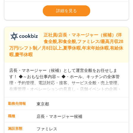
※試用期間2ヶ月（期間中、給与変更なし）
います。私たちは、多様な働き方を提供し、ライフステージ
※残業代全額支給
詳細を見る
に合わせた柔軟な勤務時間や働きやすい環境を整えていま
※経験に応じて応相談①ナショナル社員：月
す。経験を活かしながら、無理なく新たなキャリアをスター
給245,800円～②エリア社員 ：月給
トできるよう、充実した研修制度やフォロー体制を整備して
います。
正社員/店長・マネージャー（候補）/洋
食全般,和食全般,ファミレス/最高月収28
万円/シフト制／月8日以上,夏季休暇,年末年始休暇,有給休
暇,慶弔休暇
店長・マネージャー（候補）として運営全般をお任せしま
す！ ◆～おもな仕事内容～ ◆・ホール、キッチンの全体管
理・予約管理、電話対応・接客、サービス全般・売上管理、
在庫管理・オペレーションの見直し・店舗イベントの企画・
運営・スタッフの育成やマネジメント、シフト管理 など＼
入社後はスキルに合わせた業務からお任せしますので、徐々
勤務先情報
東京都
に仕事の幅を広げていきましょう／ ◆～働きやすさと満足度
向上を目指すDX推進～ ◆すかいらーくのレストランでは、
職種
店長・マネージャー候補
配膳ロボットが導入され、重たい食器を運ぶ負担を軽減し、
スタッフの働きやすさをサポートしています。配膳ロボット
施設形態
ファミレス
のおかげで、配膳以外の業務に集中でき、なんと片付け時間