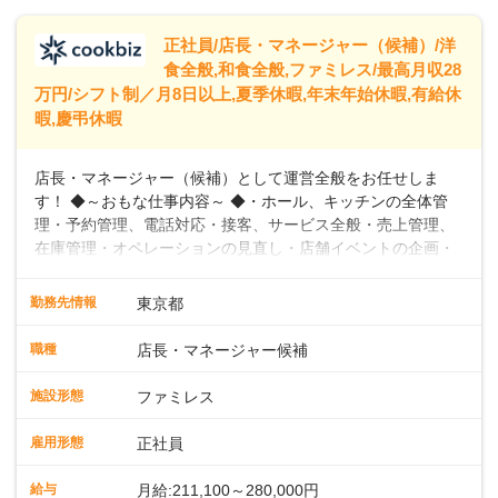
トできるよう、充実した研修制度やフォロー体制を整備して
います。
正社員/店長・マネージャー（候補）/洋
食全般,和食全般,ファミレス/最高月収28
万円/シフト制／月8日以上,夏季休暇,年末年始休暇,有給休
暇,慶弔休暇
店長・マネージャー（候補）として運営全般をお任せしま
す！ ◆～おもな仕事内容～ ◆・ホール、キッチンの全体管
理・予約管理、電話対応・接客、サービス全般・売上管理、
在庫管理・オペレーションの見直し・店舗イベントの企画・
運営・スタッフの育成やマネジメント、シフト管理 など＼
入社後はスキルに合わせた業務からお任せしますので、徐々
勤務先情報
東京都
に仕事の幅を広げていきましょう／ ◆～働きやすさと満足度
向上を目指すDX推進～ ◆すかいらーくのレストランでは、
職種
店長・マネージャー候補
配膳ロボットが導入され、重たい食器を運ぶ負担を軽減し、
スタッフの働きやすさをサポートしています。配膳ロボット
施設形態
ファミレス
のおかげで、配膳以外の業務に集中でき、なんと片付け時間
や歩行数が約40%も削減されました！また、配膳ロボットに
雇用形態
正社員
加え、働きやすさとお客様の満足度向上を目指し、さまざま
なDX（デジタルトランスフォーメーション）の取り組みを進
給与
月給:211,100～280,000円