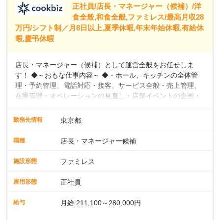
正社員/店長・マネージャー（候補）/洋
食全般,和食全般,ファミレス/最高月収28
万円/シフト制／月8日以上,夏季休暇,年末年始休暇,有給休
暇,慶弔休暇
店長・マネージャー（候補）として運営全般をお任せしま
す！ ◆～おもな仕事内容～ ◆・ホール、キッチンの全体管
理・予約管理、電話対応・接客、サービス全般・売上管理、
在庫管理・オペレーションの見直し・店舗イベントの企画・
運営・スタッフの育成やマネジメント、シフト管理 など＼
入社後はスキルに合わせた業務からお任せしますので、徐々
勤務先情報
東京都
に仕事の幅を広げていきましょう／ ◆～働きやすさと満足度
向上を目指すDX推進～ ◆すかいらーくのレストランでは、
職種
店長・マネージャー候補
配膳ロボットが導入され、重たい食器を運ぶ負担を軽減し、
スタッフの働きやすさをサポートしています。配膳ロボット
施設形態
ファミレス
のおかげで、配膳以外の業務に集中でき、なんと片付け時間
や歩行数が約40%も削減されました！また、配膳ロボットに
雇用形態
正社員
加え、働きやすさとお客様の満足度向上を目指し、さまざま
なDX（デジタルトランスフォーメーション）の取り組みを進
給与
月給:211,100～280,000円
めています。 ◆～ライフステージに合った柔軟な働き方～ ◆
出産や育児を経て再就職を目指す世代を全力でサポートして