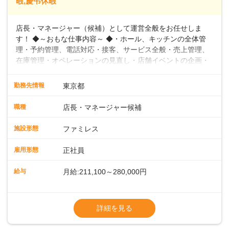
暇,慶弔休暇
店長・マネージャー（候補）として運営全般をお任せしま
す！ ◆～おもな仕事内容～ ◆・ホール、キッチンの全体管
理・予約管理、電話対応・接客、サービス全般・売上管理、
在庫管理・オペレーションの見直し・店舗イベントの企画・
運営・スタッフの育成やマネジメント、シフト管理 など＼
入社後はスキルに合わせた業務からお任せしますので、徐々
勤務先情報
東京都
に仕事の幅を広げていきましょう／ ◆～働きやすさと満足度
向上を目指すDX推進～ ◆すかいらーくのレストランでは、
職種
店長・マネージャー候補
配膳ロボットが導入され、重たい食器を運ぶ負担を軽減し、
スタッフの働きやすさをサポートしています。配膳ロボット
施設形態
ファミレス
のおかげで、配膳以外の業務に集中でき、なんと片付け時間
や歩行数が約40%も削減されました！また、配膳ロボットに
雇用形態
正社員
加え、働きやすさとお客様の満足度向上を目指し、さまざま
なDX（デジタルトランスフォーメーション）の取り組みを進
給与
月給:211,100～280,000円
めています。 ◆～ライフステージに合った柔軟な働き方～ ◆
出産や育児を経て再就職を目指す世代を全力でサポートして
※試用期間2ヶ月（期間中、給与変更なし）
います。私たちは、多様な働き方を提供し、ライフステージ
※残業代全額支給
詳細を見る
に合わせた柔軟な勤務時間や働きやすい環境を整えていま
※経験に応じて応相談①ナショナル社員：月
す。経験を活かしながら、無理なく新たなキャリアをスター
給245,800円～②エリア社員 ：月給