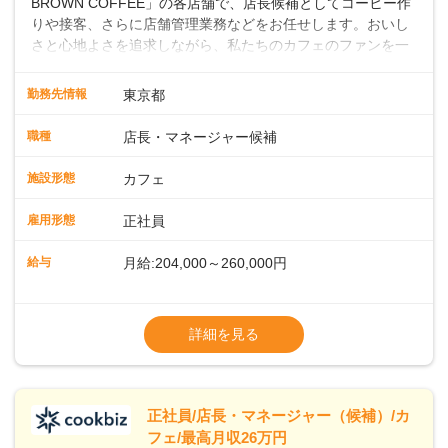
BROWN COFFEE」の各店舗で、店長候補としてコーヒー作
りや接客、さらに店舗管理業務などをお任せします。おいし
さと心地よさを追求しながら、私たちのカフェのファンを一
緒に増やしていきませんか？ 【具体的な業務内容】 コーヒー
の抽出や各種ドリンクの作成お客様のご案内、レジ対応軽食
勤務先情報
東京都
メニューの調理店内の清掃コーヒー豆の販売など ■未経験ス
タートも安心 ◎サポート体制充実コーヒーの知識から接客マ
職種
店長・マネージャー候補
ナーまで、先輩スタッフが丁寧に教えます。スタッフは20代
から40代まで幅広い年齢層が活躍しており、チームワークも
施設形態
カフェ
抜群です。基本マニュアルやトレーニング研修がしっかりあ
るので、スムーズに業務に馴染める環境です。「カフェの接
雇用形態
正社員
客は初めて」という方も安心してスタートを♪ ■ゆくゆくは店
長として活躍を！接客業務になれたら、売上・シフト・在庫
給与
月給:204,000～260,000円
管理やスタッフ育成といった管理業務もお任せしていきま
す。「店舗のマネジメントなんて難しそう…」そんな心配は
※上記は西日本エリアのスタート給与となり
一切無用♪一つひとつをしっかり伝えていきますので、無理の
ます・東日本エリア：月給21万4000～27万
詳細を見る
ないペースで覚えていきましょう！さらにマネージャーへの
円
ステップアップもあり！長期のキャリア形成をしっかり支援
※経験・スキルを考慮の上、決定します。
します。
※別途、残業代および各種手当あり
※試用期間なし
正社員/店長・マネージャー（候補）/カ
■店長職： ・西日本／月給26万7500円
フェ/最高月収26万円