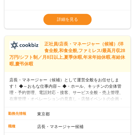
めています。 ◆～ライフステージに合った柔軟な働き方～ ◆
出産や育児を経て再就職を目指す世代を全力でサポートして
※試用期間2ヶ月（期間中、給与変更なし）
います。私たちは、多様な働き方を提供し、ライフステージ
※残業代全額支給
詳細を見る
に合わせた柔軟な勤務時間や働きやすい環境を整えていま
※経験に応じて応相談①ナショナル社員：月
す。経験を活かしながら、無理なく新たなキャリアをスター
給245,800円～②エリア社員 ：月給
トできるよう、充実した研修制度やフォロー体制を整備して
います。
正社員/店長・マネージャー（候補）/洋
食全般,和食全般,ファミレス/最高月収28
万円/シフト制／月8日以上,夏季休暇,年末年始休暇,有給休
暇,慶弔休暇
店長・マネージャー（候補）として運営全般をお任せしま
す！ ◆～おもな仕事内容～ ◆・ホール、キッチンの全体管
理・予約管理、電話対応・接客、サービス全般・売上管理、
在庫管理・オペレーションの見直し・店舗イベントの企画・
運営・スタッフの育成やマネジメント、シフト管理 など＼
入社後はスキルに合わせた業務からお任せしますので、徐々
勤務先情報
東京都
に仕事の幅を広げていきましょう／ ◆～働きやすさと満足度
向上を目指すDX推進～ ◆すかいらーくのレストランでは、
職種
店長・マネージャー候補
配膳ロボットが導入され、重たい食器を運ぶ負担を軽減し、