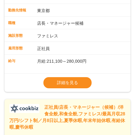
運営・スタッフの育成やマネジメント、シフト管理 など＼
入社後はスキルに合わせた業務からお任せしますので、徐々
勤務先情報
東京都
に仕事の幅を広げていきましょう／ ◆～働きやすさと満足度
向上を目指すDX推進～ ◆すかいらーくのレストランでは、
職種
店長・マネージャー候補
配膳ロボットが導入され、重たい食器を運ぶ負担を軽減し、
スタッフの働きやすさをサポートしています。配膳ロボット
施設形態
ファミレス
のおかげで、配膳以外の業務に集中でき、なんと片付け時間
や歩行数が約40%も削減されました！また、配膳ロボットに
雇用形態
正社員
加え、働きやすさとお客様の満足度向上を目指し、さまざま
なDX（デジタルトランスフォーメーション）の取り組みを進
給与
月給:211,100～280,000円
めています。 ◆～ライフステージに合った柔軟な働き方～ ◆
出産や育児を経て再就職を目指す世代を全力でサポートして
※試用期間2ヶ月（期間中、給与変更なし）
います。私たちは、多様な働き方を提供し、ライフステージ
※残業代全額支給
詳細を見る
に合わせた柔軟な勤務時間や働きやすい環境を整えていま
※経験に応じて応相談①ナショナル社員：月
す。経験を活かしながら、無理なく新たなキャリアをスター
給245,800円～②エリア社員 ：月給
トできるよう、充実した研修制度やフォロー体制を整備して
います。
正社員/店長・マネージャー（候補）/洋
食全般,和食全般,ファミレス/最高月収28
万円/シフト制／月8日以上,夏季休暇,年末年始休暇,有給休
暇,慶弔休暇