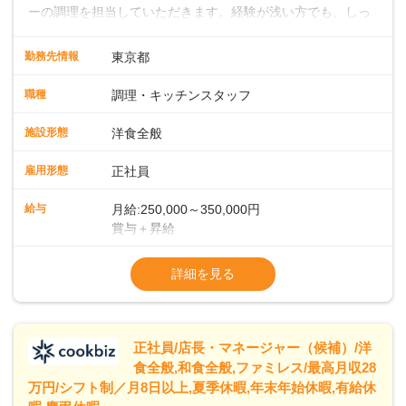
ーの調理を担当していただきます。経験が浅い方でも、しっ
かりとしたサポート体制が整っているので、安心してスター
トできます。経験者は、これまでのスキルを活かして即戦力
勤務先情報
東京都
として活躍していただけます。キッチンでは大型ホテルのよ
うな流れ作業ではなく、一人ひとりが責任を持って料理に取
職種
調理・キッチンスタッフ
り組む環境です。そのため、しっかりと実力をつけることが
できます。また、20代・30代の若手や中堅スタッフにどんど
施設形態
洋食全般
ん仕事を任せていくので、若手がぐんぐん成長していくのも
大きな特徴です。 ◆ライブキッチンでお客様を魅了！メニュ
雇用形態
正社員
ー開発であなたのアイデアを形にしよう！シェフはイタリア
ンを極めたベテラン。朝食・ランチの時間帯に、自家製の焼
給与
月給:250,000～350,000円
きたてパンをメインとしたビュッフェスタイルでお客様をお
賞与＋昇給
もてなしします。目の前で料理を仕上げるライブキッチンも
※経験・スキルを考慮の上、決定します
あり、お客様との距離が近い臨場感あふれる環境で、調理だ
※試用期間 3ヶ月間あり（待遇変動なし）
詳細を見る
けでなく演出スキルも身につけられます。さらに、将来的に
※固定残業代15時間25,000円～を含む、超
はメニュー開発にも携わっていただき、あなたのアイデアで
「また食べたい！」「また来たい！」と思っていただけるフ
ァンを一緒に増やしていきましょう！
正社員/店長・マネージャー（候補）/洋
食全般,和食全般,ファミレス/最高月収28
万円/シフト制／月8日以上,夏季休暇,年末年始休暇,有給休