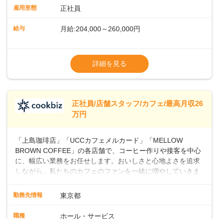
業務に馴染める環境です。「カフェの接客は初めて」という
雇用形態
正社員
方も安心してスタートを♪ ■店長を目指しませんか？店舗スタ
ッフとして経験を積んだ後、店長を目指してみませんか。売
給与
月給:204,000～260,000円
上・シフト・在庫管理やスタッフ育成といった店舗運営をお
任せします。実際に多くの社員がキャリアアップしています
※上記は西日本エリアのスタート給与となり
よ♪あなたも、無理なくステップアップできる環境で、少しず
ます・東日本エリア：月給21万4000～27万
詳細を見る
つ成長していきませんか？
円
※経験・スキルを考慮の上、決定します。
※別途、残業代および各種手当あり
※試用期間なし
正社員/店舗スタッフ/カフェ/最高月収26
■店長職： ・西日本／月給26万7500円
万円
～ ・東日本／月給28万900円～
■年収例・一般職：年収300万円／月給20.4
「上島珈琲店」「UCCカフェメルカード」「MELLOW
万円＋賞与(年3回)・店長職：年収410万円／
BROWN COFFEE」の各店舗で、コーヒー作りや接客を中心
に、幅広い業務をお任せします。おいしさと心地よさを追求
しながら、私たちのカフェのファンを一緒に増やしていきま
せんか？ 【具体的な業務内容】 コーヒーの抽出や各種ドリン
クの作成お客様のご案内、レジ対応軽食メニューの調理店内
勤務先情報
東京都
の清掃コーヒー豆の販売など ■未経験スタートも安心 ◎サポ
ート体制充実コーヒーの知識から接客マナーまで、先輩スタ
職種
ホール・サービス