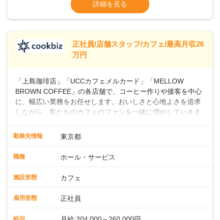
ます・東日本エリア：月給21万4000～27万
詳細を見る
つ成長していきませんか？
円
※経験・スキルを考慮の上、決定します。
※別途、残業代および各種手当あり
※試用期間なし
正社員/店舗スタッフ/カフェ/最高月収26
■店長職： ・西日本／月給26万7500円
万円
～ ・東日本／月給28万900円～
■年収例・一般職：年収300万円／月給20.4
「上島珈琲店」「UCCカフェメルカード」「MELLOW
万円＋賞与(年3回)・店長職：年収410万円／
BROWN COFFEE」の各店舗で、コーヒー作りや接客を中心
に、幅広い業務をお任せします。おいしさと心地よさを追求
しながら、私たちのカフェのファンを一緒に増やしていきま
せんか？ 【具体的な業務内容】 コーヒーの抽出や各種ドリン
クの作成お客様のご案内、レジ対応軽食メニューの調理店内
勤務先情報
東京都
の清掃コーヒー豆の販売など ■未経験スタートも安心 ◎サポ
ート体制充実コーヒーの知識から接客マナーまで、先輩スタ
職種
ホール・サービス
ッフが丁寧に教えます。スタッフは20代から40代まで幅広い
年齢層が活躍しており、チームワークも抜群です。基本マニ
施設形態
カフェ
ュアルやトレーニング研修がしっかりあるので、スムーズに
業務に馴染める環境です。「カフェの接客は初めて」という
雇用形態
正社員
方も安心してスタートを♪ ■店長を目指しませんか？店舗スタ
ッフとして経験を積んだ後、店長を目指してみませんか。売
給与
月給:204,000～260,000円