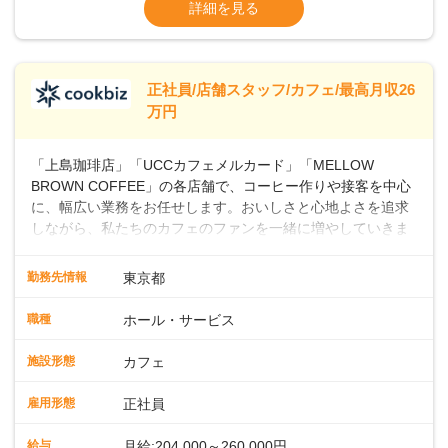
ます・東日本エリア：月給21万4000～27万
詳細を見る
つ成長していきませんか？
円
※経験・スキルを考慮の上、決定します。
※別途、残業代および各種手当あり
※試用期間なし
正社員/店舗スタッフ/カフェ/最高月収26
■店長職： ・西日本／月給26万7500円
万円
～ ・東日本／月給28万900円～
■年収例・一般職：年収300万円／月給20.4
「上島珈琲店」「UCCカフェメルカード」「MELLOW
万円＋賞与(年3回)・店長職：年収410万円／
BROWN COFFEE」の各店舗で、コーヒー作りや接客を中心
に、幅広い業務をお任せします。おいしさと心地よさを追求
しながら、私たちのカフェのファンを一緒に増やしていきま
せんか？ 【具体的な業務内容】 コーヒーの抽出や各種ドリン
クの作成お客様のご案内、レジ対応軽食メニューの調理店内
勤務先情報
東京都
の清掃コーヒー豆の販売など ■未経験スタートも安心 ◎サポ
ート体制充実コーヒーの知識から接客マナーまで、先輩スタ
職種
ホール・サービス
ッフが丁寧に教えます。スタッフは20代から40代まで幅広い
年齢層が活躍しており、チームワークも抜群です。基本マニ
施設形態
カフェ
ュアルやトレーニング研修がしっかりあるので、スムーズに
業務に馴染める環境です。「カフェの接客は初めて」という
雇用形態
正社員
方も安心してスタートを♪ ■店長を目指しませんか？店舗スタ
ッフとして経験を積んだ後、店長を目指してみませんか。売
給与
月給:204,000～260,000円