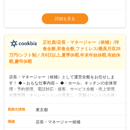
めています。 ◆～ライフステージに合った柔軟な働き方～ ◆
出産や育児を経て再就職を目指す世代を全力でサポートして
※試用期間2ヶ月（期間中、給与変更なし）
います。私たちは、多様な働き方を提供し、ライフステージ
※残業代全額支給
詳細を見る
に合わせた柔軟な勤務時間や働きやすい環境を整えていま
※経験に応じて応相談①ナショナル社員：月
す。経験を活かしながら、無理なく新たなキャリアをスター
給245,800円～②エリア社員 ：月給
トできるよう、充実した研修制度やフォロー体制を整備して
います。
正社員/店長・マネージャー（候補）/洋
食全般,和食全般,ファミレス/最高月収28
万円/シフト制／月8日以上,夏季休暇,年末年始休暇,有給休
暇,慶弔休暇
店長・マネージャー（候補）として運営全般をお任せしま
す！ ◆～おもな仕事内容～ ◆・ホール、キッチンの全体管
理・予約管理、電話対応・接客、サービス全般・売上管理、
在庫管理・オペレーションの見直し・店舗イベントの企画・
運営・スタッフの育成やマネジメント、シフト管理 など＼
入社後はスキルに合わせた業務からお任せしますので、徐々
勤務先情報
東京都
に仕事の幅を広げていきましょう／ ◆～働きやすさと満足度
向上を目指すDX推進～ ◆すかいらーくのレストランでは、
職種
店長・マネージャー候補
配膳ロボットが導入され、重たい食器を運ぶ負担を軽減し、