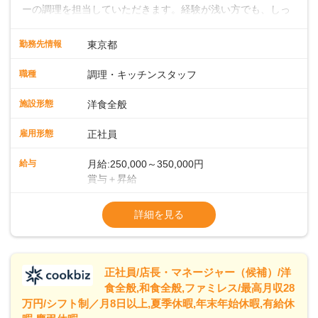
ーの調理を担当していただきます。経験が浅い方でも、しっ
かりとしたサポート体制が整っているので、安心してスター
トできます。経験者は、これまでのスキルを活かして即戦力
勤務先情報
東京都
として活躍していただけます。キッチンでは大型ホテルのよ
うな流れ作業ではなく、一人ひとりが責任を持って料理に取
職種
調理・キッチンスタッフ
り組む環境です。そのため、しっかりと実力をつけることが
できます。また、20代・30代の若手や中堅スタッフにどんど
施設形態
洋食全般
ん仕事を任せていくので、若手がぐんぐん成長していくのも
大きな特徴です。 ◆ライブキッチンでお客様を魅了！メニュ
雇用形態
正社員
ー開発であなたのアイデアを形にしよう！シェフはイタリア
ンを極めたベテラン。朝食・ランチの時間帯に、自家製の焼
給与
月給:250,000～350,000円
きたてパンをメインとしたビュッフェスタイルでお客様をお
賞与＋昇給
もてなしします。目の前で料理を仕上げるライブキッチンも
※経験・スキルを考慮の上、決定します
あり、お客様との距離が近い臨場感あふれる環境で、調理だ
※試用期間 3ヶ月間あり（待遇変動なし）
詳細を見る
けでなく演出スキルも身につけられます。さらに、将来的に
※固定残業代15時間25,000円～を含む、超
はメニュー開発にも携わっていただき、あなたのアイデアで
「また食べたい！」「また来たい！」と思っていただけるフ
ァンを一緒に増やしていきましょう！
正社員/店長・マネージャー（候補）/洋
食全般,和食全般,ファミレス/最高月収28
万円/シフト制／月8日以上,夏季休暇,年末年始休暇,有給休