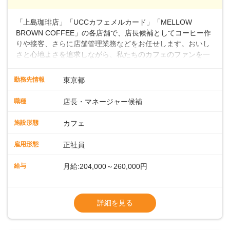
～ ・東日本／月給28万900円～
■年収例・一般職：年収300万円／月給20.4
「上島珈琲店」「UCCカフェメルカード」「MELLOW
万円＋賞与(年3回)・店長職：年収410万円／
BROWN COFFEE」の各店舗で、店長候補としてコーヒー作
りや接客、さらに店舗管理業務などをお任せします。おいし
さと心地よさを追求しながら、私たちのカフェのファンを一
緒に増やしていきませんか？ 【具体的な業務内容】 コーヒー
の抽出や各種ドリンクの作成お客様のご案内、レジ対応軽食
勤務先情報
東京都
メニューの調理店内の清掃コーヒー豆の販売など ■未経験ス
タートも安心 ◎サポート体制充実コーヒーの知識から接客マ
職種
店長・マネージャー候補
ナーまで、先輩スタッフが丁寧に教えます。スタッフは20代
から40代まで幅広い年齢層が活躍しており、チームワークも
施設形態
カフェ
抜群です。基本マニュアルやトレーニング研修がしっかりあ
るので、スムーズに業務に馴染める環境です。「カフェの接
雇用形態
正社員
客は初めて」という方も安心してスタートを♪ ■ゆくゆくは店
長として活躍を！接客業務になれたら、売上・シフト・在庫
給与
月給:204,000～260,000円
管理やスタッフ育成といった管理業務もお任せしていきま
す。「店舗のマネジメントなんて難しそう…」そんな心配は
※上記は西日本エリアのスタート給与となり
一切無用♪一つひとつをしっかり伝えていきますので、無理の
ます・東日本エリア：月給21万4000～27万
詳細を見る
ないペースで覚えていきましょう！さらにマネージャーへの
円
ステップアップもあり！長期のキャリア形成をしっかり支援
※経験・スキルを考慮の上、決定します。
します。