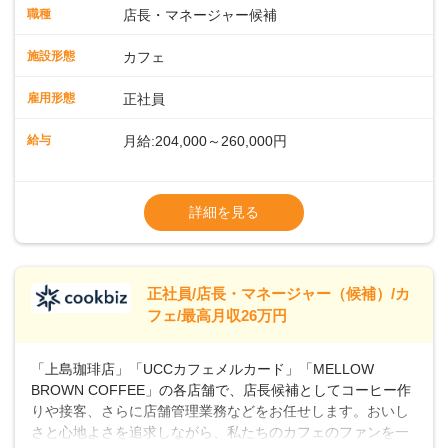
タートも安心 ◎サポート体制充実コーヒーの知識から接客マ
職種
店長・マネージャー候補
ナーまで、先輩スタッフが丁寧に教えます。スタッフは20代
から40代まで幅広い年齢層が活躍しており、チームワークも
施設形態
カフェ
抜群です。基本マニュアルやトレーニング研修がしっかりあ
るので、スムーズに業務に馴染める環境です。「カフェの接
雇用形態
正社員
客は初めて」という方も安心してスタートを♪ ■ゆくゆくは店
長として活躍を！接客業務になれたら、売上・シフト・在庫
給与
月給:204,000～260,000円
管理やスタッフ育成といった管理業務もお任せしていきま
す。「店舗のマネジメントなんて難しそう…」そんな心配は
※上記は西日本エリアのスタート給与となり
一切無用♪一つひとつをしっかり伝えていきますので、無理の
ます・東日本エリア：月給21万4000～27万
詳細を見る
ないペースで覚えていきましょう！さらにマネージャーへの
円
ステップアップもあり！長期のキャリア形成をしっかり支援
※経験・スキルを考慮の上、決定します。
します。
※別途、残業代および各種手当あり
※試用期間なし
正社員/店長・マネージャー（候補）/カ
■店長職： ・西日本／月給26万7500円
フェ/最高月収26万円
～ ・東日本／月給28万900円～
■年収例・一般職：年収300万円／月給20.4
「上島珈琲店」「UCCカフェメルカード」「MELLOW
万円＋賞与(年3回)・店長職：年収410万円／
BROWN COFFEE」の各店舗で、店長候補としてコーヒー作
りや接客、さらに店舗管理業務などをお任せします。おいし
さと心地よさを追求しながら、私たちのカフェのファンを一