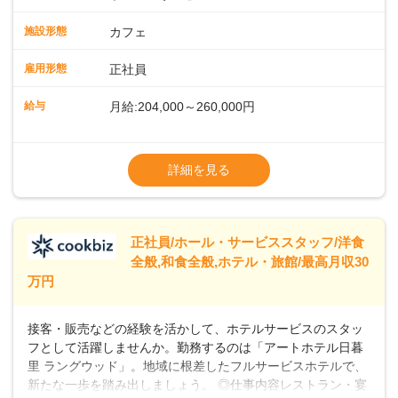
ッフが丁寧に教えます。スタッフは20代から40代まで幅広い
年齢層が活躍しており、チームワークも抜群です。基本マニ
施設形態
カフェ
ュアルやトレーニング研修がしっかりあるので、スムーズに
業務に馴染める環境です。「カフェの接客は初めて」という
雇用形態
正社員
方も安心してスタートを♪ ■店長を目指しませんか？店舗スタ
ッフとして経験を積んだ後、店長を目指してみませんか。売
給与
月給:204,000～260,000円
上・シフト・在庫管理やスタッフ育成といった店舗運営をお
任せします。実際に多くの社員がキャリアアップしています
※上記は西日本エリアのスタート給与となり
よ♪あなたも、無理なくステップアップできる環境で、少しず
ます・東日本エリア：月給21万4000～27万
詳細を見る
つ成長していきませんか？
円
※経験・スキルを考慮の上、決定します。
※別途、残業代および各種手当あり
※試用期間なし
正社員/ホール・サービススタッフ/洋食
■店長職： ・西日本／月給26万7500円
全般,和食全般,ホテル・旅館/最高月収30
～ ・東日本／月給28万900円～
万円
■年収例・一般職：年収300万円／月給20.4
万円＋賞与(年3回)・店長職：年収410万円／
接客・販売などの経験を活かして、ホテルサービスのスタッ
フとして活躍しませんか。勤務するのは「アートホテル日暮
里 ラングウッド」。地域に根差したフルサービスホテルで、
新たな一歩を踏み出しましょう。 ◎仕事内容レストラン・宴