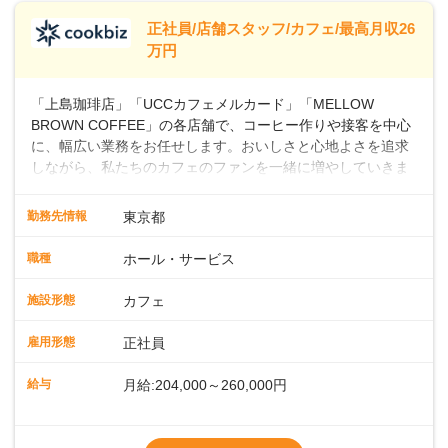
※別途、残業代および各種手当あり
※試用期間なし
正社員/店舗スタッフ/カフェ/最高月収26
■店長職： ・西日本／月給26万7500円
万円
～ ・東日本／月給28万900円～
■年収例・一般職：年収300万円／月給20.4
「上島珈琲店」「UCCカフェメルカード」「MELLOW
万円＋賞与(年3回)・店長職：年収410万円／
BROWN COFFEE」の各店舗で、コーヒー作りや接客を中心
に、幅広い業務をお任せします。おいしさと心地よさを追求
しながら、私たちのカフェのファンを一緒に増やしていきま
せんか？ 【具体的な業務内容】 コーヒーの抽出や各種ドリン
クの作成お客様のご案内、レジ対応軽食メニューの調理店内
勤務先情報
東京都
の清掃コーヒー豆の販売など ■未経験スタートも安心 ◎サポ
ート体制充実コーヒーの知識から接客マナーまで、先輩スタ
職種
ホール・サービス
ッフが丁寧に教えます。スタッフは20代から40代まで幅広い
年齢層が活躍しており、チームワークも抜群です。基本マニ
施設形態
カフェ
ュアルやトレーニング研修がしっかりあるので、スムーズに
業務に馴染める環境です。「カフェの接客は初めて」という
雇用形態
正社員
方も安心してスタートを♪ ■店長を目指しませんか？店舗スタ
ッフとして経験を積んだ後、店長を目指してみませんか。売
給与
月給:204,000～260,000円
上・シフト・在庫管理やスタッフ育成といった店舗運営をお
任せします。実際に多くの社員がキャリアアップしています
※上記は西日本エリアのスタート給与となり
よ♪あなたも、無理なくステップアップできる環境で、少しず