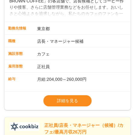
BROWN COFFEE」の各店舗で、店長候補としてコーヒー作
りや接客、さらに店舗管理業務などをお任せします。おいし
さと心地よさを追求しながら、私たちのカフェのファンを一
緒に増やしていきませんか？ 【具体的な業務内容】 コーヒー
の抽出や各種ドリンクの作成お客様のご案内、レジ対応軽食
勤務先情報
東京都
メニューの調理店内の清掃コーヒー豆の販売など ■未経験ス
タートも安心 ◎サポート体制充実コーヒーの知識から接客マ
職種
店長・マネージャー候補
ナーまで、先輩スタッフが丁寧に教えます。スタッフは20代
から40代まで幅広い年齢層が活躍しており、チームワークも
施設形態
カフェ
抜群です。基本マニュアルやトレーニング研修がしっかりあ
るので、スムーズに業務に馴染める環境です。「カフェの接
雇用形態
正社員
客は初めて」という方も安心してスタートを♪ ■ゆくゆくは店
長として活躍を！接客業務になれたら、売上・シフト・在庫
給与
月給:204,000～260,000円
管理やスタッフ育成といった管理業務もお任せしていきま
す。「店舗のマネジメントなんて難しそう…」そんな心配は
※上記は西日本エリアのスタート給与となり
一切無用♪一つひとつをしっかり伝えていきますので、無理の
ます・東日本エリア：月給21万4000～27万
詳細を見る
ないペースで覚えていきましょう！さらにマネージャーへの
円
ステップアップもあり！長期のキャリア形成をしっかり支援
※経験・スキルを考慮の上、決定します。
します。
※別途、残業代および各種手当あり
※試用期間なし
正社員/店長・マネージャー（候補）/カ
■店長職： ・西日本／月給26万7500円
フェ/最高月収26万円