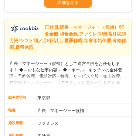
※残業代全額支給
詳細を見る
に合わせた柔軟な勤務時間や働きやすい環境を整えていま
※経験に応じて応相談①ナショナル社員：月
す。経験を活かしながら、無理なく新たなキャリアをスター
給245,800円～②エリア社員 ：月給
トできるよう、充実した研修制度やフォロー体制を整備して
います。
正社員/店長・マネージャー（候補）/洋
食全般,和食全般,ファミレス/最高月収28
万円/シフト制／月8日以上,夏季休暇,年末年始休暇,有給休
暇,慶弔休暇
店長・マネージャー（候補）として運営全般をお任せしま
す！ ◆～おもな仕事内容～ ◆・ホール、キッチンの全体管
理・予約管理、電話対応・接客、サービス全般・売上管理、
在庫管理・オペレーションの見直し・店舗イベントの企画・
運営・スタッフの育成やマネジメント、シフト管理 など＼
入社後はスキルに合わせた業務からお任せしますので、徐々
勤務先情報
東京都
に仕事の幅を広げていきましょう／ ◆～働きやすさと満足度
向上を目指すDX推進～ ◆すかいらーくのレストランでは、
職種
店長・マネージャー候補
配膳ロボットが導入され、重たい食器を運ぶ負担を軽減し、
スタッフの働きやすさをサポートしています。配膳ロボット
施設形態
ファミレス
のおかげで、配膳以外の業務に集中でき、なんと片付け時間
や歩行数が約40%も削減されました！また、配膳ロボットに
雇用形態