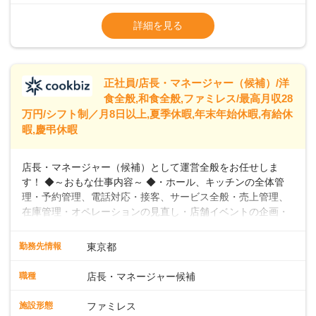
※試用期間2ヶ月（期間中、給与変更なし）
います。私たちは、多様な働き方を提供し、ライフステージ
※残業代全額支給
詳細を見る
に合わせた柔軟な勤務時間や働きやすい環境を整えていま
※経験に応じて応相談①ナショナル社員：月
す。経験を活かしながら、無理なく新たなキャリアをスター
給245,800円～②エリア社員 ：月給
トできるよう、充実した研修制度やフォロー体制を整備して
います。
正社員/店長・マネージャー（候補）/洋
食全般,和食全般,ファミレス/最高月収28
万円/シフト制／月8日以上,夏季休暇,年末年始休暇,有給休
暇,慶弔休暇
店長・マネージャー（候補）として運営全般をお任せしま
す！ ◆～おもな仕事内容～ ◆・ホール、キッチンの全体管
理・予約管理、電話対応・接客、サービス全般・売上管理、
在庫管理・オペレーションの見直し・店舗イベントの企画・
運営・スタッフの育成やマネジメント、シフト管理 など＼
入社後はスキルに合わせた業務からお任せしますので、徐々
勤務先情報
東京都
に仕事の幅を広げていきましょう／ ◆～働きやすさと満足度
向上を目指すDX推進～ ◆すかいらーくのレストランでは、
職種
店長・マネージャー候補
配膳ロボットが導入され、重たい食器を運ぶ負担を軽減し、
スタッフの働きやすさをサポートしています。配膳ロボット
施設形態
ファミレス
のおかげで、配膳以外の業務に集中でき、なんと片付け時間