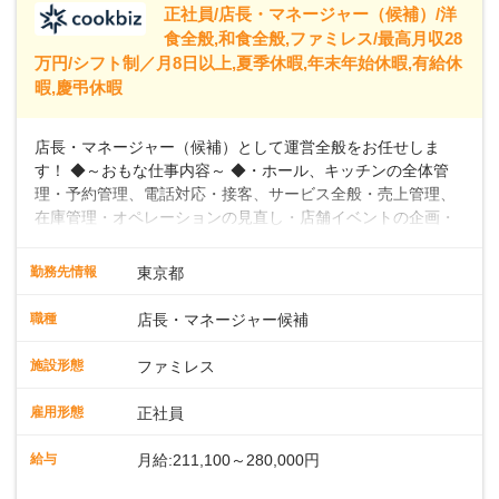
正社員/店長・マネージャー（候補）/洋
食全般,和食全般,ファミレス/最高月収28
万円/シフト制／月8日以上,夏季休暇,年末年始休暇,有給休
暇,慶弔休暇
店長・マネージャー（候補）として運営全般をお任せしま
す！ ◆～おもな仕事内容～ ◆・ホール、キッチンの全体管
理・予約管理、電話対応・接客、サービス全般・売上管理、
在庫管理・オペレーションの見直し・店舗イベントの企画・
運営・スタッフの育成やマネジメント、シフト管理 など＼
入社後はスキルに合わせた業務からお任せしますので、徐々
勤務先情報
東京都
に仕事の幅を広げていきましょう／ ◆～働きやすさと満足度
向上を目指すDX推進～ ◆すかいらーくのレストランでは、
職種
店長・マネージャー候補
配膳ロボットが導入され、重たい食器を運ぶ負担を軽減し、
スタッフの働きやすさをサポートしています。配膳ロボット
施設形態
ファミレス
のおかげで、配膳以外の業務に集中でき、なんと片付け時間
や歩行数が約40%も削減されました！また、配膳ロボットに
雇用形態
正社員
加え、働きやすさとお客様の満足度向上を目指し、さまざま
なDX（デジタルトランスフォーメーション）の取り組みを進
給与
月給:211,100～280,000円
めています。 ◆～ライフステージに合った柔軟な働き方～ ◆
出産や育児を経て再就職を目指す世代を全力でサポートして