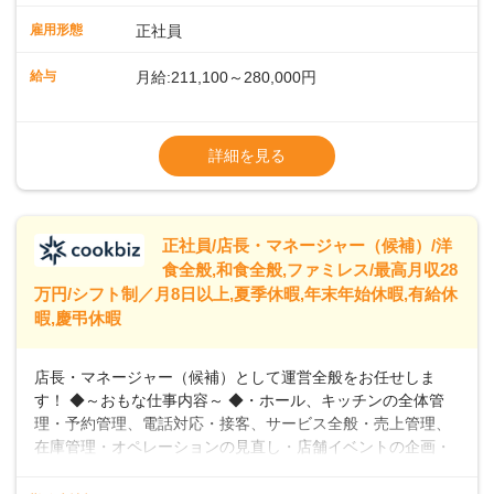
や歩行数が約40%も削減されました！また、配膳ロボットに
雇用形態
正社員
加え、働きやすさとお客様の満足度向上を目指し、さまざま
なDX（デジタルトランスフォーメーション）の取り組みを進
給与
月給:211,100～280,000円
めています。 ◆～ライフステージに合った柔軟な働き方～ ◆
出産や育児を経て再就職を目指す世代を全力でサポートして
※試用期間2ヶ月（期間中、給与変更なし）
います。私たちは、多様な働き方を提供し、ライフステージ
※残業代全額支給
詳細を見る
に合わせた柔軟な勤務時間や働きやすい環境を整えていま
※経験に応じて応相談①ナショナル社員：月
す。経験を活かしながら、無理なく新たなキャリアをスター
給245,800円～②エリア社員 ：月給
トできるよう、充実した研修制度やフォロー体制を整備して
います。
正社員/店長・マネージャー（候補）/洋
食全般,和食全般,ファミレス/最高月収28
万円/シフト制／月8日以上,夏季休暇,年末年始休暇,有給休
暇,慶弔休暇
店長・マネージャー（候補）として運営全般をお任せしま
す！ ◆～おもな仕事内容～ ◆・ホール、キッチンの全体管
理・予約管理、電話対応・接客、サービス全般・売上管理、
在庫管理・オペレーションの見直し・店舗イベントの企画・
運営・スタッフの育成やマネジメント、シフト管理 など＼
入社後はスキルに合わせた業務からお任せしますので、徐々