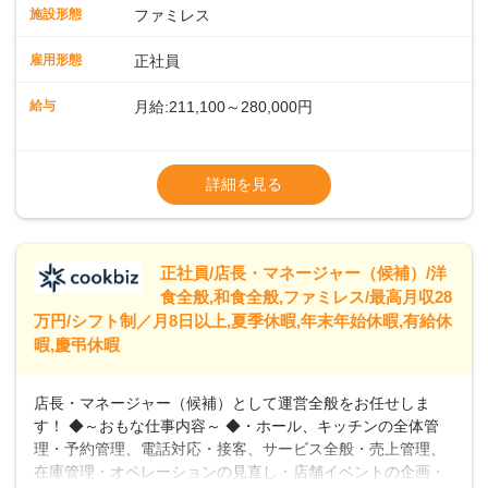
スタッフの働きやすさをサポートしています。配膳ロボット
施設形態
ファミレス
のおかげで、配膳以外の業務に集中でき、なんと片付け時間
や歩行数が約40%も削減されました！また、配膳ロボットに
雇用形態
正社員
加え、働きやすさとお客様の満足度向上を目指し、さまざま
なDX（デジタルトランスフォーメーション）の取り組みを進
給与
月給:211,100～280,000円
めています。 ◆～ライフステージに合った柔軟な働き方～ ◆
出産や育児を経て再就職を目指す世代を全力でサポートして
※試用期間2ヶ月（期間中、給与変更なし）
います。私たちは、多様な働き方を提供し、ライフステージ
※残業代全額支給
詳細を見る
に合わせた柔軟な勤務時間や働きやすい環境を整えていま
※経験に応じて応相談①ナショナル社員：月
す。経験を活かしながら、無理なく新たなキャリアをスター
給245,800円～②エリア社員 ：月給
トできるよう、充実した研修制度やフォロー体制を整備して
います。
正社員/店長・マネージャー（候補）/洋
食全般,和食全般,ファミレス/最高月収28
万円/シフト制／月8日以上,夏季休暇,年末年始休暇,有給休
暇,慶弔休暇
店長・マネージャー（候補）として運営全般をお任せしま
す！ ◆～おもな仕事内容～ ◆・ホール、キッチンの全体管
理・予約管理、電話対応・接客、サービス全般・売上管理、
在庫管理・オペレーションの見直し・店舗イベントの企画・