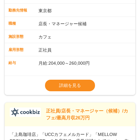
緒に増やしていきませんか？ 【具体的な業務内容】 コーヒー
の抽出や各種ドリンクの作成お客様のご案内、レジ対応軽食
勤務先情報
東京都
メニューの調理店内の清掃コーヒー豆の販売など ■未経験ス
タートも安心 ◎サポート体制充実コーヒーの知識から接客マ
職種
店長・マネージャー候補
ナーまで、先輩スタッフが丁寧に教えます。スタッフは20代
から40代まで幅広い年齢層が活躍しており、チームワークも
施設形態
カフェ
抜群です。基本マニュアルやトレーニング研修がしっかりあ
るので、スムーズに業務に馴染める環境です。「カフェの接
雇用形態
正社員
客は初めて」という方も安心してスタートを♪ ■ゆくゆくは店
長として活躍を！接客業務になれたら、売上・シフト・在庫
給与
月給:204,000～260,000円
管理やスタッフ育成といった管理業務もお任せしていきま
す。「店舗のマネジメントなんて難しそう…」そんな心配は
※上記は西日本エリアのスタート給与となり
一切無用♪一つひとつをしっかり伝えていきますので、無理の
ます・東日本エリア：月給21万4000～27万
詳細を見る
ないペースで覚えていきましょう！さらにマネージャーへの
円
ステップアップもあり！長期のキャリア形成をしっかり支援
※経験・スキルを考慮の上、決定します。
します。
※別途、残業代および各種手当あり
※試用期間なし
正社員/店長・マネージャー（候補）/カ
■店長職： ・西日本／月給26万7500円
フェ/最高月収26万円
～ ・東日本／月給28万900円～
■年収例・一般職：年収300万円／月給20.4
「上島珈琲店」「UCCカフェメルカード」「MELLOW
万円＋賞与(年3回)・店長職：年収410万円／