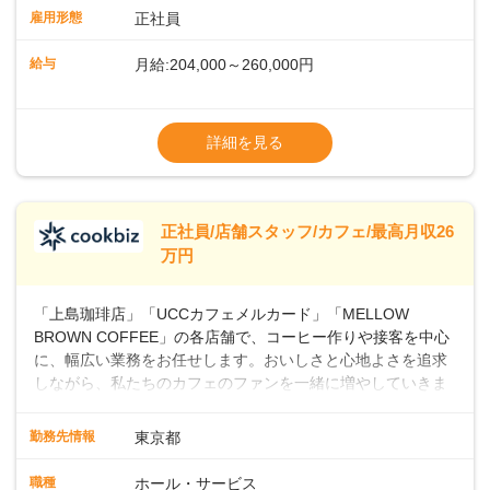
業務に馴染める環境です。「カフェの接客は初めて」という
雇用形態
正社員
方も安心してスタートを♪ ■店長を目指しませんか？店舗スタ
ッフとして経験を積んだ後、店長を目指してみませんか。売
給与
月給:204,000～260,000円
上・シフト・在庫管理やスタッフ育成といった店舗運営をお
任せします。実際に多くの社員がキャリアアップしています
※上記は西日本エリアのスタート給与となり
よ♪あなたも、無理なくステップアップできる環境で、少しず
ます・東日本エリア：月給21万4000～27万
詳細を見る
つ成長していきませんか？
円
※経験・スキルを考慮の上、決定します。
※別途、残業代および各種手当あり
※試用期間なし
正社員/店舗スタッフ/カフェ/最高月収26
■店長職： ・西日本／月給26万7500円
万円
～ ・東日本／月給28万900円～
■年収例・一般職：年収300万円／月給20.4
「上島珈琲店」「UCCカフェメルカード」「MELLOW
万円＋賞与(年3回)・店長職：年収410万円／
BROWN COFFEE」の各店舗で、コーヒー作りや接客を中心
に、幅広い業務をお任せします。おいしさと心地よさを追求
しながら、私たちのカフェのファンを一緒に増やしていきま
せんか？ 【具体的な業務内容】 コーヒーの抽出や各種ドリン
クの作成お客様のご案内、レジ対応軽食メニューの調理店内
勤務先情報
東京都
の清掃コーヒー豆の販売など ■未経験スタートも安心 ◎サポ
ート体制充実コーヒーの知識から接客マナーまで、先輩スタ
職種
ホール・サービス