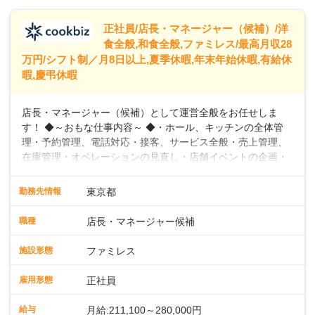
トできるよう、充実した研修制度やフォロー体制を整備して
います。
正社員/店長・マネージャー（候補）/洋
食全般,和食全般,ファミレス/最高月収28
万円/シフト制／月8日以上,夏季休暇,年末年始休暇,有給休
暇,慶弔休暇
店長・マネージャー（候補）として運営全般をお任せしま
す！ ◆～おもな仕事内容～ ◆・ホール、キッチンの全体管
理・予約管理、電話対応・接客、サービス全般・売上管理、
在庫管理・オペレーションの見直し・店舗イベントの企画・
運営・スタッフの育成やマネジメント、シフト管理 など＼
入社後はスキルに合わせた業務からお任せしますので、徐々
勤務先情報
東京都
に仕事の幅を広げていきましょう／ ◆～働きやすさと満足度
向上を目指すDX推進～ ◆すかいらーくのレストランでは、
職種
店長・マネージャー候補
配膳ロボットが導入され、重たい食器を運ぶ負担を軽減し、
スタッフの働きやすさをサポートしています。配膳ロボット
施設形態
ファミレス
のおかげで、配膳以外の業務に集中でき、なんと片付け時間
や歩行数が約40%も削減されました！また、配膳ロボットに
雇用形態
正社員
加え、働きやすさとお客様の満足度向上を目指し、さまざま
なDX（デジタルトランスフォーメーション）の取り組みを進
給与
月給:211,100～280,000円