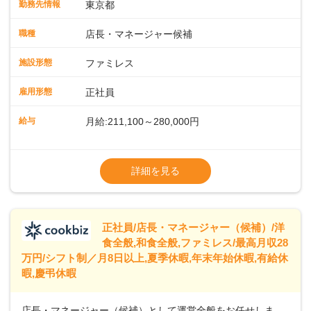
勤務先情報
東京都
に仕事の幅を広げていきましょう／ ◆～働きやすさと満足度
向上を目指すDX推進～ ◆すかいらーくのレストランでは、
職種
店長・マネージャー候補
配膳ロボットが導入され、重たい食器を運ぶ負担を軽減し、
スタッフの働きやすさをサポートしています。配膳ロボット
施設形態
ファミレス
のおかげで、配膳以外の業務に集中でき、なんと片付け時間
や歩行数が約40%も削減されました！また、配膳ロボットに
雇用形態
正社員
加え、働きやすさとお客様の満足度向上を目指し、さまざま
なDX（デジタルトランスフォーメーション）の取り組みを進
給与
月給:211,100～280,000円
めています。 ◆～ライフステージに合った柔軟な働き方～ ◆
出産や育児を経て再就職を目指す世代を全力でサポートして
※試用期間2ヶ月（期間中、給与変更なし）
います。私たちは、多様な働き方を提供し、ライフステージ
※残業代全額支給
詳細を見る
に合わせた柔軟な勤務時間や働きやすい環境を整えていま
※経験に応じて応相談①ナショナル社員：月
す。経験を活かしながら、無理なく新たなキャリアをスター
給245,800円～②エリア社員 ：月給
トできるよう、充実した研修制度やフォロー体制を整備して
います。
正社員/店長・マネージャー（候補）/洋
食全般,和食全般,ファミレス/最高月収28
万円/シフト制／月8日以上,夏季休暇,年末年始休暇,有給休
暇,慶弔休暇
店長・マネージャー（候補）として運営全般をお任せしま