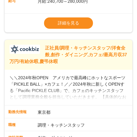
給与
月給:240,700～280,000円
ませんか？あなたのご応募を心よりお待ちしております！
※経験・スキルなどを考慮のうえ決定します
▼給与改定（年1回)
詳細を見る
▼決算賞与（年1回)
【手当】
正社員/調理・キッチンスタッフ/洋食全
▼残業手当（固定残業見合手当43,613円～／
般,創作・ダイニング,カフェ/最高月収37
残業見合30時間を超えた分は別途支給）
万円/有給休暇,慶弔休暇
▼法定休出手当
▼深夜勤務手当（22:00〜25%UP）
＼＼2024年秋OPEN アメリカで最高峰にホットなスポーツ
▼交通費支給（上限月10万円)
「PICKLE BALL」×カフェ！／／2024年秋に新しくOPENす
※第二新卒は月給22万円～
る「Pacific PICKLE CLUB」で、カフェのキッチンスタッフ
として調理業務全般を担当していただきます。 【具体的なお
仕事内容】 ・食材の発注・仕込み・簡単な調理・盛り付け・
清掃などスキルや希望に応じて、新メニューの開発にも積極
勤務先情報
東京都
的に携わっていただけます。オープニングスタッフとして、
新店舗の立ち上げに貢献し、カフェの成功に向けた重要な役
職種
調理・キッチンスタッフ
割を担うチャンスです。 【 PICKLE BALLとは】 現在、全米
で4880万人がプレイしていると言われ、特にビジネスリーダ