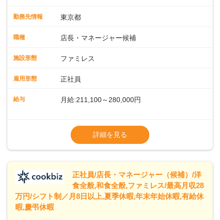
運営・スタッフの育成やマネジメント、シフト管理 など＼
入社後はスキルに合わせた業務からお任せしますので、徐々
勤務先情報
東京都
に仕事の幅を広げていきましょう／ ◆～働きやすさと満足度
向上を目指すDX推進～ ◆すかいらーくのレストランでは、
職種
店長・マネージャー候補
配膳ロボットが導入され、重たい食器を運ぶ負担を軽減し、
スタッフの働きやすさをサポートしています。配膳ロボット
施設形態
ファミレス
のおかげで、配膳以外の業務に集中でき、なんと片付け時間
や歩行数が約40%も削減されました！また、配膳ロボットに
雇用形態
正社員
加え、働きやすさとお客様の満足度向上を目指し、さまざま
なDX（デジタルトランスフォーメーション）の取り組みを進
給与
月給:211,100～280,000円
めています。 ◆～ライフステージに合った柔軟な働き方～ ◆
出産や育児を経て再就職を目指す世代を全力でサポートして
※試用期間2ヶ月（期間中、給与変更なし）
います。私たちは、多様な働き方を提供し、ライフステージ
※残業代全額支給
詳細を見る
に合わせた柔軟な勤務時間や働きやすい環境を整えていま
※経験に応じて応相談①ナショナル社員：月
す。経験を活かしながら、無理なく新たなキャリアをスター
給245,800円～②エリア社員 ：月給
トできるよう、充実した研修制度やフォロー体制を整備して
います。
正社員/店長・マネージャー（候補）/洋
食全般,和食全般,ファミレス/最高月収28
万円/シフト制／月8日以上,夏季休暇,年末年始休暇,有給休
暇,慶弔休暇