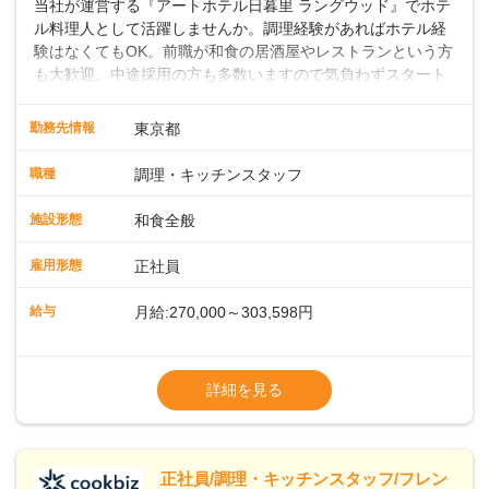
当社が運営する『アートホテル日暮里 ラングウッド』でホテ
ル料理人として活躍しませんか。調理経験があればホテル経
験はなくてもOK。前職が和食の居酒屋やレストランという方
も大歓迎。中途採用の方も多数いますので気負わずスタート
できます。地域に根差したフルサービスホテルなら仕事の幅
も深さもグッと広がりますよ。 ◎仕事内容ホテル内のレスト
勤務先情報
東京都
ランや宴会場での和食調理をお願いします。焼き物や煮物の
調理、盛り付け、刺身の切り出しのほか、料理長の下で和食
職種
調理・キッチンスタッフ
調理や仕込みの状況管理などの調理にかかる全般をお任せし
ます。スキルや経験に応じて発注業務やアルバイトスタッフ
施設形態
和食全般
の指導もお願いします。◇◇クラシカルモダンなホテル◇◇
新宿・東京駅まで20分圏内と便利な好ロケーション。ビジネ
雇用形態
正社員
スやレジャーなどのご利用が多く、18タイプのバンケットル
ームほか、朝食からディナーまでお楽しみいただけるオール
給与
月給:270,000～303,598円
デイダイニング「SERIO（セリオ）」、四季折々の味覚を楽
しめる和食「割烹みなと」などがあります。 ◆POINT◇◇
◎昇給／年1回
◎ワークライフバランスがとりやすい♪年間休日118～121
◎賞与／年2回（年2か月分支給）
詳細を見る
日。長期休暇の取得も推奨しているほか、バースデー休暇や
※経験・能力および年齢・前職給与を考慮し
永年勤続休暇などの制度もあります。 ◎奨学金返還支援制度
て優遇いたします
従業員の声を元に、2023年11月よりスタート。毎月最大1.5
※試用期間3ヶ月（同条件）
万円、最長10年間として、当社が直接返済を行います。
※給与には固定残業代（月22時間分、
正社員/調理・キッチンスタッフ/フレン