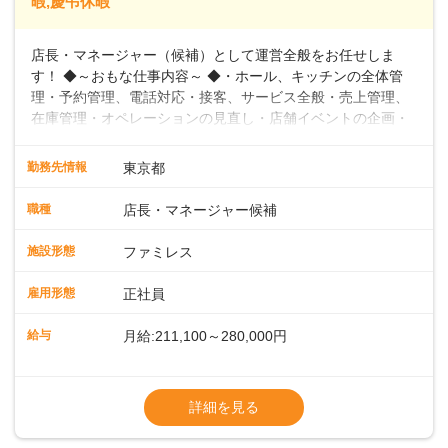
暇,慶弔休暇
店長・マネージャー（候補）として運営全般をお任せしま
す！ ◆～おもな仕事内容～ ◆・ホール、キッチンの全体管
理・予約管理、電話対応・接客、サービス全般・売上管理、
在庫管理・オペレーションの見直し・店舗イベントの企画・
運営・スタッフの育成やマネジメント、シフト管理 など＼
入社後はスキルに合わせた業務からお任せしますので、徐々
勤務先情報
東京都
に仕事の幅を広げていきましょう／ ◆～働きやすさと満足度
向上を目指すDX推進～ ◆すかいらーくのレストランでは、
職種
店長・マネージャー候補
配膳ロボットが導入され、重たい食器を運ぶ負担を軽減し、
スタッフの働きやすさをサポートしています。配膳ロボット
施設形態
ファミレス
のおかげで、配膳以外の業務に集中でき、なんと片付け時間
や歩行数が約40%も削減されました！また、配膳ロボットに
雇用形態
正社員
加え、働きやすさとお客様の満足度向上を目指し、さまざま
なDX（デジタルトランスフォーメーション）の取り組みを進
給与
月給:211,100～280,000円
めています。 ◆～ライフステージに合った柔軟な働き方～ ◆
出産や育児を経て再就職を目指す世代を全力でサポートして
※試用期間2ヶ月（期間中、給与変更なし）
います。私たちは、多様な働き方を提供し、ライフステージ
※残業代全額支給
詳細を見る
に合わせた柔軟な勤務時間や働きやすい環境を整えていま
※経験に応じて応相談①ナショナル社員：月
す。経験を活かしながら、無理なく新たなキャリアをスター
給245,800円～②エリア社員 ：月給