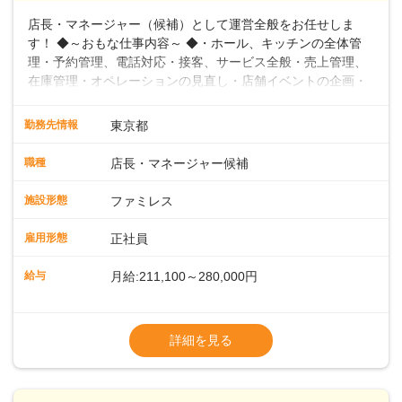
店長・マネージャー（候補）として運営全般をお任せしま
す！ ◆～おもな仕事内容～ ◆・ホール、キッチンの全体管
理・予約管理、電話対応・接客、サービス全般・売上管理、
在庫管理・オペレーションの見直し・店舗イベントの企画・
運営・スタッフの育成やマネジメント、シフト管理 など＼
入社後はスキルに合わせた業務からお任せしますので、徐々
勤務先情報
東京都
に仕事の幅を広げていきましょう／ ◆～働きやすさと満足度
向上を目指すDX推進～ ◆すかいらーくのレストランでは、
職種
店長・マネージャー候補
配膳ロボットが導入され、重たい食器を運ぶ負担を軽減し、
スタッフの働きやすさをサポートしています。配膳ロボット
施設形態
ファミレス
のおかげで、配膳以外の業務に集中でき、なんと片付け時間
や歩行数が約40%も削減されました！また、配膳ロボットに
雇用形態
正社員
加え、働きやすさとお客様の満足度向上を目指し、さまざま
なDX（デジタルトランスフォーメーション）の取り組みを進
給与
月給:211,100～280,000円
めています。 ◆～ライフステージに合った柔軟な働き方～ ◆
出産や育児を経て再就職を目指す世代を全力でサポートして
※試用期間2ヶ月（期間中、給与変更なし）
います。私たちは、多様な働き方を提供し、ライフステージ
※残業代全額支給
詳細を見る
に合わせた柔軟な勤務時間や働きやすい環境を整えていま
※経験に応じて応相談①ナショナル社員：月
す。経験を活かしながら、無理なく新たなキャリアをスター
給245,800円～②エリア社員 ：月給
トできるよう、充実した研修制度やフォロー体制を整備して
います。