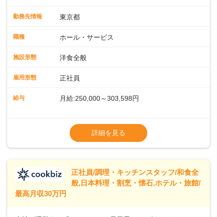
会場での料飲サービスをお任せします。ゲストのアテンド
や、メニュー説明、オーダーや料理のご提供ほか、予約対応
勤務先情報
東京都
やセッティング、片付けなどもお願いします。レストラン全
体を把握し、あなたの真心こもるおもてなしでゲストを笑顔
職種
ホール・サービス
にしていきましょう。レストランやバンケットでのサービス
経験のある方はもちろん、ホテル経験がない方も歓迎。飲食
施設形態
洋食全般
店やカフェ、ファミレスなどでの接客を経験された方も活躍
中です。◇◇クラシカルモダンなホテル◇◇新宿・東京駅ま
雇用形態
正社員
で20分圏内と便利な好ロケーション。ビジネスやレジャーな
どのご利用が多数。18タイプのバンケットルームほか、朝食
給与
月給:250,000～303,598円
からディナーまでお楽しみいただけるオールデイダイニング
「SERIO（セリオ）」、四季折々の味覚を楽しめる和食「割
◎昇給／年1回
烹みなと」などがあります。 ◆POINT◇◇ワークライフバラ
◎賞与／年2回（年2か月分支給）
詳細を見る
ンスがとりやすい♪育休産休、介護休暇などの制度も整ってお
※現在の給与・経験・スキルを考慮します
り、ライフステージが変わっても働きやすい環境です。年間
休日118～121日。長期休暇の取得も推奨しているほか、バー
スデー休暇や永年勤続休暇などの制度もあります。
正社員/調理・キッチンスタッフ/和食全
般,日本料理・割烹・懐石,ホテル・旅館/
最高月収30万円