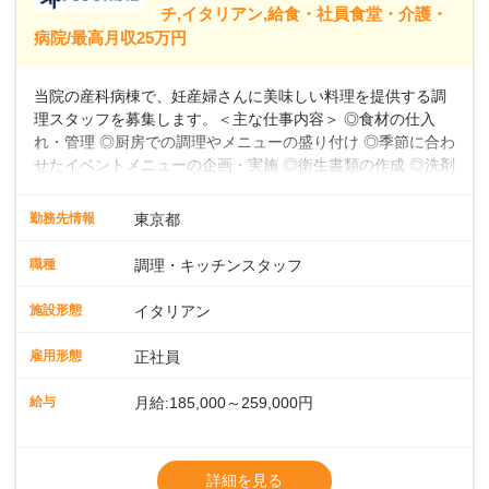
39,600円～43,598円分）を含みます。超過
チ,イタリアン,給食・社員食堂・介護・
病院/最高月収25万円
当院の産科病棟で、妊産婦さんに美味しい料理を提供する調
理スタッフを募集します。＜主な仕事内容＞ ◎食材の仕入
れ・管理 ◎厨房での調理やメニューの盛り付け ◎季節に合わ
せたイベントメニューの企画・実施 ◎衛生書類の作成 ◎洗剤
や消耗品の備品発注、衛生点検 ◎食数の管理 ◎パートスタッ
フの指導 など★フレンチ・和・洋・中・イタリアンなど、
勤務先情報
東京都
様々な料理に挑戦できる環境お任せする業務は、食材の仕入
れ・管理から、厨房での調理やメニューの盛り付け、さらに
職種
調理・キッチンスタッフ
季節に合わせたイベントメニューの企画まで多岐にわたりま
す。フレンチのコース料理から和・洋・中・イタリアンま
施設形態
イタリアン
で、幅広い料理に挑戦できる環境です。衛生書類の作成や備
品発注、食数管理も担当していただきます。各時間帯スタッ
雇用形態
正社員
フ2～4名体制で、安心して働けます。パートスタッフの指導
や育成業務もあるため、スキルアップを目指せます。お産前
給与
月給:185,000～259,000円
後の食事を通して、妊産婦さんに特別な時間を提供しましょ
う。
※残業代別途全額支給
※試用期間3か月間（期間中、給与待遇変更
詳細を見る