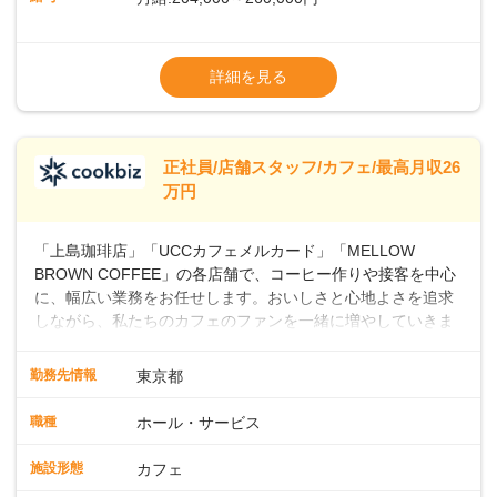
上・シフト・在庫管理やスタッフ育成といった店舗運営をお
任せします。実際に多くの社員がキャリアアップしています
※上記は西日本エリアのスタート給与となり
よ♪あなたも、無理なくステップアップできる環境で、少しず
ます・東日本エリア：月給21万4000～27万
詳細を見る
つ成長していきませんか？
円
※経験・スキルを考慮の上、決定します。
※別途、残業代および各種手当あり
※試用期間なし
正社員/店舗スタッフ/カフェ/最高月収26
■店長職： ・西日本／月給26万7500円
万円
～ ・東日本／月給28万900円～
■年収例・一般職：年収300万円／月給20.4
「上島珈琲店」「UCCカフェメルカード」「MELLOW
万円＋賞与(年3回)・店長職：年収410万円／
BROWN COFFEE」の各店舗で、コーヒー作りや接客を中心
に、幅広い業務をお任せします。おいしさと心地よさを追求
しながら、私たちのカフェのファンを一緒に増やしていきま
せんか？ 【具体的な業務内容】 コーヒーの抽出や各種ドリン
クの作成お客様のご案内、レジ対応軽食メニューの調理店内
勤務先情報
東京都
の清掃コーヒー豆の販売など ■未経験スタートも安心 ◎サポ
ート体制充実コーヒーの知識から接客マナーまで、先輩スタ
職種
ホール・サービス
ッフが丁寧に教えます。スタッフは20代から40代まで幅広い
年齢層が活躍しており、チームワークも抜群です。基本マニ
施設形態
カフェ
ュアルやトレーニング研修がしっかりあるので、スムーズに