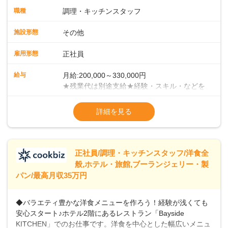
ます。まずは当店の仕事の流れ・お店のルールを把握してく
職種
調理・キッチンスタッフ
ださい。少しずつ業務に慣れていただければと考えていま
す。 ■チームワークがカギ！当店での調理方法は、給食等の
施設形態
その他
ようにチームで一度に大人数分の調理を手がけていく集団調
理です。メイン・副菜担当、揚げ物担当、ご飯担当、盛り付
雇用形態
正社員
け担当などがあり、各担当部と協力しての業務になります。
＜徐々にマネジメントも学んでください＞業務に慣れてきた
給与
月給:200,000～330,000円
ら、徐々にマネジメント業務をお任せしていきます。パート
★残業代は別途支給★経験・スキル・などを
スタッフのシフト管理やメニュー開発など、店舗運営に携わ
考慮のうえ、決定いたします★賞与年2回
ることになりますので、お店を作っていく面白さを味わえま
（2023年度実績：3.8ヶ月分支給）★昇給年
詳細を見る
すよ！＜将来はキャリアアップも＞まずは、1年間での一人立
1回（55歳まで）＜年収例＞年収380万円／
ちを目指してください。その後は、意欲・能力次第で本社事
入社5年／40歳年収400万円／入社3年／48歳
業部での役職や、その他マネジメント職へのステップアップ
年収460万円／入社7年／51歳
も可能です。
※試用期間3ヶ月あり（給与・待遇変動な
正社員/調理・キッチンスタッフ/洋食全
般,ホテル・旅館,ブーランジェリー・製
パン/最高月収35万円
◆バラエティ豊かな洋食メニューを作ろう！経験が浅くても
安心スタート♪ホテル2階にあるレストラン「Bayside
KITCHEN」でのお仕事です。洋食を中心とした幅広いメニュ