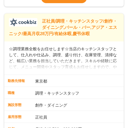
なし）
※経験年数を考慮の上、決定します。＜年収
例＞300万円~420万円 （賞与年3回を含む）
＞＞＞パートスタッフも同時募集中！時給
正社員/調理・キッチンスタッフ/創作・
ダイニング,バール・バー,アジア・エス
ニック/最高月収28万円/有給休暇,慶弔休暇
☆調理業務全般をお任せします☆当店のキッチンスタッフと
して、仕入れや仕込み、調理、盛り付け、在庫管理、清掃な
ど、幅広い業務を担当していただきます。スキルや経験に応
じて、メニュー開発やスタッフ育成もお任せしますので、や
りがいのある環境です。また出店予定が数多くあり、キャリ
アアップのチャンスが豊富に用意されています。 【Dam
勤務先情報
東京都
Brewery Restaurant】 スパイスの匠、米澤文雄シェフ監修の
もと、クラフトビールと共に楽しめるこだわりのフィッシュ
職種
調理・キッチンスタッフ
アンドチップスがシグネチャーメニュー。さらに、地中海、
中東、アジアなどの多国籍エッセンスを取り入れたカジュア
施設形態
創作・ダイニング
ルフードを提供しています。 【自家醸造のクラフトビール】
楽しい・美味しい瞬間をビールでつなぐことをコンセプト
雇用形態
正社員
に、毎日でも飲み飽きしない自家製ビールを日々店内で一か
ら醸造しています。私たちと一緒に、新しいスタートを切り