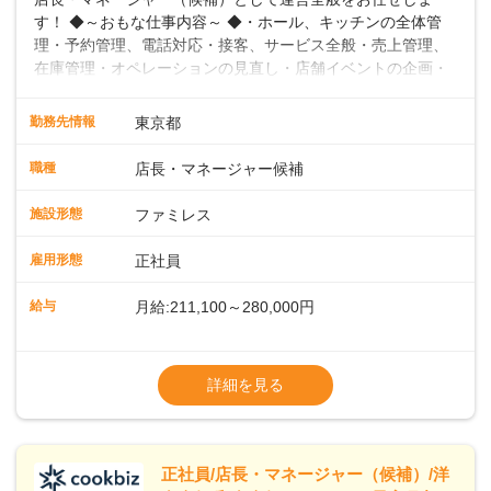
す！ ◆～おもな仕事内容～ ◆・ホール、キッチンの全体管
理・予約管理、電話対応・接客、サービス全般・売上管理、
在庫管理・オペレーションの見直し・店舗イベントの企画・
運営・スタッフの育成やマネジメント、シフト管理 など＼
入社後はスキルに合わせた業務からお任せしますので、徐々
勤務先情報
東京都
に仕事の幅を広げていきましょう／ ◆～働きやすさと満足度
向上を目指すDX推進～ ◆すかいらーくのレストランでは、
職種
店長・マネージャー候補
配膳ロボットが導入され、重たい食器を運ぶ負担を軽減し、
スタッフの働きやすさをサポートしています。配膳ロボット
施設形態
ファミレス
のおかげで、配膳以外の業務に集中でき、なんと片付け時間
や歩行数が約40%も削減されました！また、配膳ロボットに
雇用形態
正社員
加え、働きやすさとお客様の満足度向上を目指し、さまざま
なDX（デジタルトランスフォーメーション）の取り組みを進
給与
月給:211,100～280,000円
めています。 ◆～ライフステージに合った柔軟な働き方～ ◆
出産や育児を経て再就職を目指す世代を全力でサポートして
※試用期間2ヶ月（期間中、給与変更なし）
います。私たちは、多様な働き方を提供し、ライフステージ
※残業代全額支給
詳細を見る
に合わせた柔軟な勤務時間や働きやすい環境を整えていま
※経験に応じて応相談①ナショナル社員：月
す。経験を活かしながら、無理なく新たなキャリアをスター
給245,800円～②エリア社員 ：月給
トできるよう、充実した研修制度やフォロー体制を整備して
います。
正社員/店長・マネージャー（候補）/洋