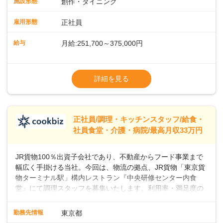
施設形態
創作・ダイニング
ーの間で人気が急上昇しています。一時的なブームにとどま
らず、テニスコートがピックルボールコートに改装されるな
雇用形態
正社員
ど、幅広い層のプレイヤーが楽しんでいるスポーツです。私
たちと一緒に、新しいスタートを切りませんか？あなたのご
給与
月給:251,700～375,000円
応募を心よりお待ちしております！
※経験・スキルなどを考慮のうえ決定します
▼給与改定（年1回)
詳細を見る
▼決算賞与（年1回)
【手当】
正社員/調理・キッチンスタッフ/給食・
▼残業手当（固定残業見合手当43,613円～／
社員食堂・介護・病院/最高月収33万円
残業見合30時間を超えた分は別途支給）
▼法定休出手当
JR貨物100％出資子会社であり、不動産からフード事業まで
▼深夜勤務手当（22:00〜25%UP）
幅広く手掛ける当社。今回は、物流の拠点、JR貨物「東京貨
▼交通費支給（上限月10万円)
物ターミナル駅」構内レストラン『中央研修センター内食
堂』にて調理スタッフを募集いたします。利用率・満足度の
高いお店づくりを目指して、一緒に盛り上げていきましょ
う！＜まずは調理スタッフとして＞入社後、あなたには調理
勤務先情報
東京都
スタッフとして、社員向けメニューの調理をお任せしていき