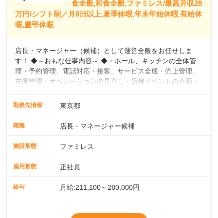
食全般,和食全般,ファミレス/最高月収28
万円/シフト制／月8日以上,夏季休暇,年末年始休暇,有給休
暇,慶弔休暇
店長・マネージャー（候補）として運営全般をお任せしま
す！ ◆～おもな仕事内容～ ◆・ホール、キッチンの全体管
理・予約管理、電話対応・接客、サービス全般・売上管理、
在庫管理・オペレーションの見直し・店舗イベントの企画・
運営・スタッフの育成やマネジメント、シフト管理 など＼
入社後はスキルに合わせた業務からお任せしますので、徐々
勤務先情報
東京都
に仕事の幅を広げていきましょう／ ◆～働きやすさと満足度
向上を目指すDX推進～ ◆すかいらーくのレストランでは、
職種
店長・マネージャー候補
配膳ロボットが導入され、重たい食器を運ぶ負担を軽減し、
スタッフの働きやすさをサポートしています。配膳ロボット
施設形態
ファミレス
のおかげで、配膳以外の業務に集中でき、なんと片付け時間
や歩行数が約40%も削減されました！また、配膳ロボットに
雇用形態
正社員
加え、働きやすさとお客様の満足度向上を目指し、さまざま
なDX（デジタルトランスフォーメーション）の取り組みを進
給与
月給:211,100～280,000円
めています。 ◆～ライフステージに合った柔軟な働き方～ ◆
出産や育児を経て再就職を目指す世代を全力でサポートして
※試用期間2ヶ月（期間中、給与変更なし）
います。私たちは、多様な働き方を提供し、ライフステージ