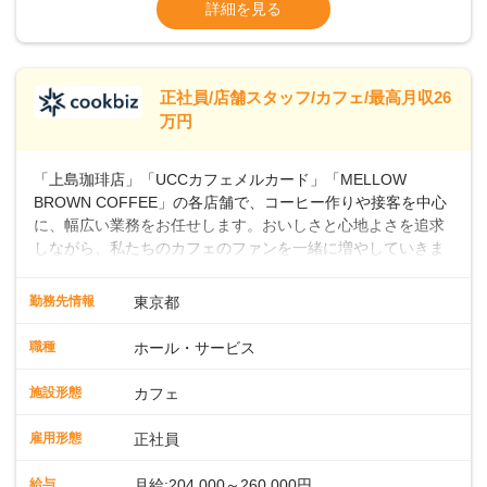
ます・東日本エリア：月給21万4000～27万
詳細を見る
つ成長していきませんか？
円
※経験・スキルを考慮の上、決定します。
※別途、残業代および各種手当あり
※試用期間なし
正社員/店舗スタッフ/カフェ/最高月収26
■店長職： ・西日本／月給26万7500円
万円
～ ・東日本／月給28万900円～
■年収例・一般職：年収300万円／月給20.4
「上島珈琲店」「UCCカフェメルカード」「MELLOW
万円＋賞与(年3回)・店長職：年収410万円／
BROWN COFFEE」の各店舗で、コーヒー作りや接客を中心
に、幅広い業務をお任せします。おいしさと心地よさを追求
しながら、私たちのカフェのファンを一緒に増やしていきま
せんか？ 【具体的な業務内容】 コーヒーの抽出や各種ドリン
クの作成お客様のご案内、レジ対応軽食メニューの調理店内
勤務先情報
東京都
の清掃コーヒー豆の販売など ■未経験スタートも安心 ◎サポ
ート体制充実コーヒーの知識から接客マナーまで、先輩スタ
職種
ホール・サービス
ッフが丁寧に教えます。スタッフは20代から40代まで幅広い
年齢層が活躍しており、チームワークも抜群です。基本マニ
施設形態
カフェ
ュアルやトレーニング研修がしっかりあるので、スムーズに
業務に馴染める環境です。「カフェの接客は初めて」という
雇用形態
正社員
方も安心してスタートを♪ ■店長を目指しませんか？店舗スタ
ッフとして経験を積んだ後、店長を目指してみませんか。売
給与
月給:204,000～260,000円