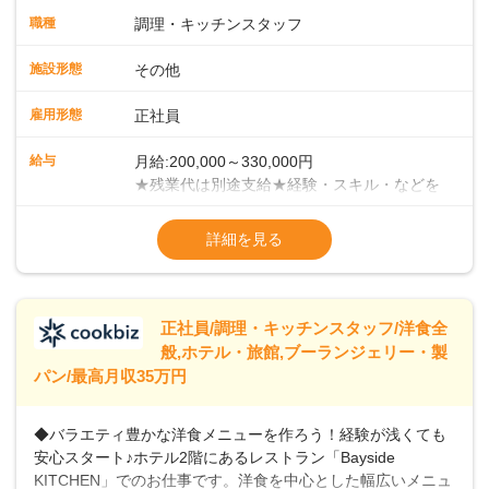
ます。まずは当店の仕事の流れ・お店のルールを把握してく
職種
調理・キッチンスタッフ
ださい。少しずつ業務に慣れていただければと考えていま
す。 ■チームワークがカギ！当店での調理方法は、給食等の
施設形態
その他
ようにチームで一度に大人数分の調理を手がけていく集団調
理です。メイン・副菜担当、揚げ物担当、ご飯担当、盛り付
雇用形態
正社員
け担当などがあり、各担当部と協力しての業務になります。
＜徐々にマネジメントも学んでください＞業務に慣れてきた
給与
月給:200,000～330,000円
ら、徐々にマネジメント業務をお任せしていきます。パート
★残業代は別途支給★経験・スキル・などを
スタッフのシフト管理やメニュー開発など、店舗運営に携わ
考慮のうえ、決定いたします★賞与年2回
ることになりますので、お店を作っていく面白さを味わえま
（2023年度実績：3.8ヶ月分支給）★昇給年
詳細を見る
すよ！＜将来はキャリアアップも＞まずは、1年間での一人立
1回（55歳まで）＜年収例＞年収380万円／
ちを目指してください。その後は、意欲・能力次第で本社事
入社5年／40歳年収400万円／入社3年／48歳
業部での役職や、その他マネジメント職へのステップアップ
年収460万円／入社7年／51歳
も可能です。
※試用期間3ヶ月あり（給与・待遇変動な
正社員/調理・キッチンスタッフ/洋食全
般,ホテル・旅館,ブーランジェリー・製
パン/最高月収35万円
◆バラエティ豊かな洋食メニューを作ろう！経験が浅くても
安心スタート♪ホテル2階にあるレストラン「Bayside
KITCHEN」でのお仕事です。洋食を中心とした幅広いメニュ