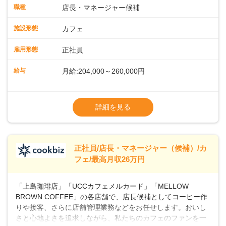
タートも安心 ◎サポート体制充実コーヒーの知識から接客マ
職種
店長・マネージャー候補
ナーまで、先輩スタッフが丁寧に教えます。スタッフは20代
から40代まで幅広い年齢層が活躍しており、チームワークも
施設形態
カフェ
抜群です。基本マニュアルやトレーニング研修がしっかりあ
るので、スムーズに業務に馴染める環境です。「カフェの接
雇用形態
正社員
客は初めて」という方も安心してスタートを♪ ■ゆくゆくは店
長として活躍を！接客業務になれたら、売上・シフト・在庫
給与
月給:204,000～260,000円
管理やスタッフ育成といった管理業務もお任せしていきま
す。「店舗のマネジメントなんて難しそう…」そんな心配は
※上記は西日本エリアのスタート給与となり
一切無用♪一つひとつをしっかり伝えていきますので、無理の
ます・東日本エリア：月給21万4000～27万
詳細を見る
ないペースで覚えていきましょう！さらにマネージャーへの
円
ステップアップもあり！長期のキャリア形成をしっかり支援
※経験・スキルを考慮の上、決定します。
します。
※別途、残業代および各種手当あり
※試用期間なし
正社員/店長・マネージャー（候補）/カ
■店長職： ・西日本／月給26万7500円
フェ/最高月収26万円
～ ・東日本／月給28万900円～
■年収例・一般職：年収300万円／月給20.4
「上島珈琲店」「UCCカフェメルカード」「MELLOW
万円＋賞与(年3回)・店長職：年収410万円／
BROWN COFFEE」の各店舗で、店長候補としてコーヒー作
りや接客、さらに店舗管理業務などをお任せします。おいし
さと心地よさを追求しながら、私たちのカフェのファンを一