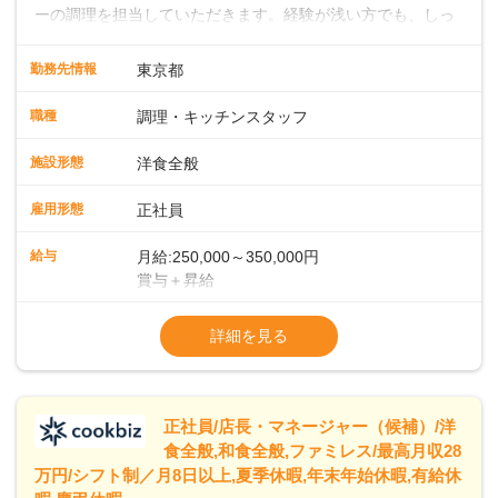
ーの調理を担当していただきます。経験が浅い方でも、しっ
かりとしたサポート体制が整っているので、安心してスター
トできます。経験者は、これまでのスキルを活かして即戦力
勤務先情報
東京都
として活躍していただけます。キッチンでは大型ホテルのよ
うな流れ作業ではなく、一人ひとりが責任を持って料理に取
職種
調理・キッチンスタッフ
り組む環境です。そのため、しっかりと実力をつけることが
できます。また、20代・30代の若手や中堅スタッフにどんど
施設形態
洋食全般
ん仕事を任せていくので、若手がぐんぐん成長していくのも
大きな特徴です。 ◆ライブキッチンでお客様を魅了！メニュ
雇用形態
正社員
ー開発であなたのアイデアを形にしよう！シェフはイタリア
ンを極めたベテラン。朝食・ランチの時間帯に、自家製の焼
給与
月給:250,000～350,000円
きたてパンをメインとしたビュッフェスタイルでお客様をお
賞与＋昇給
もてなしします。目の前で料理を仕上げるライブキッチンも
※経験・スキルを考慮の上、決定します
あり、お客様との距離が近い臨場感あふれる環境で、調理だ
※試用期間 3ヶ月間あり（待遇変動なし）
詳細を見る
けでなく演出スキルも身につけられます。さらに、将来的に
※固定残業代15時間25,000円～を含む、超
はメニュー開発にも携わっていただき、あなたのアイデアで
「また食べたい！」「また来たい！」と思っていただけるフ
ァンを一緒に増やしていきましょう！
正社員/店長・マネージャー（候補）/洋
食全般,和食全般,ファミレス/最高月収28
万円/シフト制／月8日以上,夏季休暇,年末年始休暇,有給休