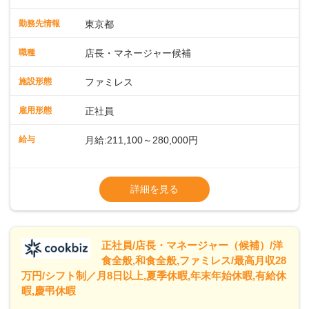
運営・スタッフの育成やマネジメント、シフト管理 など＼
入社後はスキルに合わせた業務からお任せしますので、徐々
勤務先情報
東京都
に仕事の幅を広げていきましょう／ ◆～働きやすさと満足度
向上を目指すDX推進～ ◆すかいらーくのレストランでは、
職種
店長・マネージャー候補
配膳ロボットが導入され、重たい食器を運ぶ負担を軽減し、
スタッフの働きやすさをサポートしています。配膳ロボット
施設形態
ファミレス
のおかげで、配膳以外の業務に集中でき、なんと片付け時間
や歩行数が約40%も削減されました！また、配膳ロボットに
雇用形態
正社員
加え、働きやすさとお客様の満足度向上を目指し、さまざま
なDX（デジタルトランスフォーメーション）の取り組みを進
給与
月給:211,100～280,000円
めています。 ◆～ライフステージに合った柔軟な働き方～ ◆
出産や育児を経て再就職を目指す世代を全力でサポートして
※試用期間2ヶ月（期間中、給与変更なし）
います。私たちは、多様な働き方を提供し、ライフステージ
※残業代全額支給
詳細を見る
に合わせた柔軟な勤務時間や働きやすい環境を整えていま
※経験に応じて応相談①ナショナル社員：月
す。経験を活かしながら、無理なく新たなキャリアをスター
給245,800円～②エリア社員 ：月給
トできるよう、充実した研修制度やフォロー体制を整備して
います。
正社員/店長・マネージャー（候補）/洋
食全般,和食全般,ファミレス/最高月収28
万円/シフト制／月8日以上,夏季休暇,年末年始休暇,有給休
暇,慶弔休暇