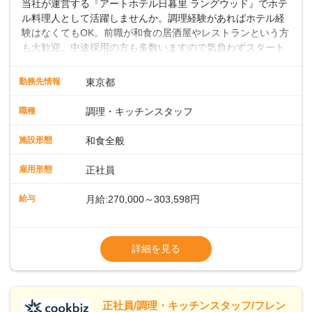
当社が運営する『アートホテル日暮里 ラングウッド』でホテ
ル料理人として活躍しませんか。調理経験があればホテル経
験はなくてもOK。前職が和食の居酒屋やレストランという方
も大歓迎。中途採用の方も多数いますので気負わずスタート
できます。地域に根差したフルサービスホテルなら仕事の幅
も深さもグッと広がりますよ。 ◎仕事内容ホテル内のレスト
勤務先情報
東京都
ランや宴会場での和食調理をお願いします。焼き物や煮物の
調理、盛り付け、刺身の切り出しのほか、料理長の下で和食
職種
調理・キッチンスタッフ
調理や仕込みの状況管理などの調理にかかる全般をお任せし
ます。スキルや経験に応じて発注業務やアルバイトスタッフ
施設形態
和食全般
の指導もお願いします。◇◇クラシカルモダンなホテル◇◇
新宿・東京駅まで20分圏内と便利な好ロケーション。ビジネ
雇用形態
正社員
スやレジャーなどのご利用が多く、18タイプのバンケットル
ームほか、朝食からディナーまでお楽しみいただけるオール
給与
月給:270,000～303,598円
デイダイニング「SERIO（セリオ）」、四季折々の味覚を楽
しめる和食「割烹みなと」などがあります。 ◆POINT◇◇
◎昇給／年1回
◎ワークライフバランスがとりやすい♪年間休日118～121
◎賞与／年2回（年2か月分支給）
詳細を見る
日。長期休暇の取得も推奨しているほか、バースデー休暇や
※経験・能力および年齢・前職給与を考慮し
永年勤続休暇などの制度もあります。 ◎奨学金返還支援制度
て優遇いたします
従業員の声を元に、2023年11月よりスタート。毎月最大1.5
※試用期間3ヶ月（同条件）
万円、最長10年間として、当社が直接返済を行います。
※給与には固定残業代（月22時間分、
正社員/調理・キッチンスタッフ/フレン