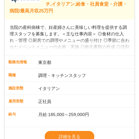
39,600円～43,598円分）を含みます。超過
チ,イタリアン,給食・社員食堂・介護・
病院/最高月収25万円
当院の産科病棟で、妊産婦さんに美味しい料理を提供する調
理スタッフを募集します。＜主な仕事内容＞ ◎食材の仕入
れ・管理 ◎厨房での調理やメニューの盛り付け ◎季節に合わ
せたイベントメニューの企画・実施 ◎衛生書類の作成 ◎洗剤
や消耗品の備品発注、衛生点検 ◎食数の管理 ◎パートスタッ
フの指導 など★フレンチ・和・洋・中・イタリアンなど、
勤務先情報
東京都
様々な料理に挑戦できる環境お任せする業務は、食材の仕入
れ・管理から、厨房での調理やメニューの盛り付け、さらに
職種
調理・キッチンスタッフ
季節に合わせたイベントメニューの企画まで多岐にわたりま
す。フレンチのコース料理から和・洋・中・イタリアンま
施設形態
イタリアン
で、幅広い料理に挑戦できる環境です。衛生書類の作成や備
品発注、食数管理も担当していただきます。各時間帯スタッ
雇用形態
正社員
フ2～4名体制で、安心して働けます。パートスタッフの指導
や育成業務もあるため、スキルアップを目指せます。お産前
給与
月給:185,000～259,000円
後の食事を通して、妊産婦さんに特別な時間を提供しましょ
う。
※残業代別途全額支給
※試用期間3か月間（期間中、給与待遇変更
詳細を見る