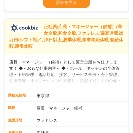
※残業代全額支給
詳細を見る
に合わせた柔軟な勤務時間や働きやすい環境を整えていま
※経験に応じて応相談①ナショナル社員：月
す。経験を活かしながら、無理なく新たなキャリアをスター
給245,800円～②エリア社員 ：月給
トできるよう、充実した研修制度やフォロー体制を整備して
います。
正社員/店長・マネージャー（候補）/洋
食全般,和食全般,ファミレス/最高月収28
万円/シフト制／月8日以上,夏季休暇,年末年始休暇,有給休
暇,慶弔休暇
店長・マネージャー（候補）として運営全般をお任せしま
す！ ◆～おもな仕事内容～ ◆・ホール、キッチンの全体管
理・予約管理、電話対応・接客、サービス全般・売上管理、
在庫管理・オペレーションの見直し・店舗イベントの企画・
運営・スタッフの育成やマネジメント、シフト管理 など＼
入社後はスキルに合わせた業務からお任せしますので、徐々
勤務先情報
東京都
に仕事の幅を広げていきましょう／ ◆～働きやすさと満足度
向上を目指すDX推進～ ◆すかいらーくのレストランでは、
職種
店長・マネージャー候補
配膳ロボットが導入され、重たい食器を運ぶ負担を軽減し、
スタッフの働きやすさをサポートしています。配膳ロボット
施設形態
ファミレス
のおかげで、配膳以外の業務に集中でき、なんと片付け時間
や歩行数が約40%も削減されました！また、配膳ロボットに
雇用形態