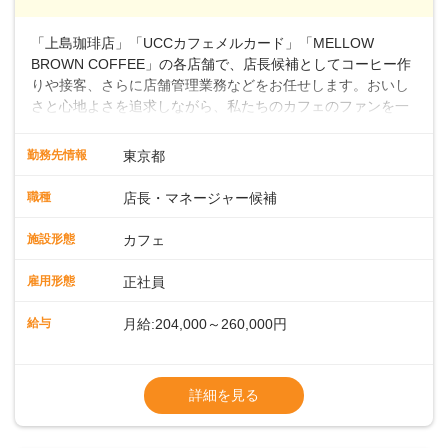
～ ・東日本／月給28万900円～
■年収例・一般職：年収300万円／月給20.4
「上島珈琲店」「UCCカフェメルカード」「MELLOW
万円＋賞与(年3回)・店長職：年収410万円／
BROWN COFFEE」の各店舗で、店長候補としてコーヒー作
りや接客、さらに店舗管理業務などをお任せします。おいし
さと心地よさを追求しながら、私たちのカフェのファンを一
緒に増やしていきませんか？ 【具体的な業務内容】 コーヒー
の抽出や各種ドリンクの作成お客様のご案内、レジ対応軽食
勤務先情報
東京都
メニューの調理店内の清掃コーヒー豆の販売など ■未経験ス
タートも安心 ◎サポート体制充実コーヒーの知識から接客マ
職種
店長・マネージャー候補
ナーまで、先輩スタッフが丁寧に教えます。スタッフは20代
から40代まで幅広い年齢層が活躍しており、チームワークも
施設形態
カフェ
抜群です。基本マニュアルやトレーニング研修がしっかりあ
るので、スムーズに業務に馴染める環境です。「カフェの接
雇用形態
正社員
客は初めて」という方も安心してスタートを♪ ■ゆくゆくは店
長として活躍を！接客業務になれたら、売上・シフト・在庫
給与
月給:204,000～260,000円
管理やスタッフ育成といった管理業務もお任せしていきま
す。「店舗のマネジメントなんて難しそう…」そんな心配は
※上記は西日本エリアのスタート給与となり
一切無用♪一つひとつをしっかり伝えていきますので、無理の
ます・東日本エリア：月給21万4000～27万
詳細を見る
ないペースで覚えていきましょう！さらにマネージャーへの
円
ステップアップもあり！長期のキャリア形成をしっかり支援
※経験・スキルを考慮の上、決定します。
します。