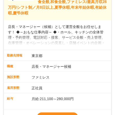
食全般,和食全般,ファミレス/最高月収28
万円/シフト制／月8日以上,夏季休暇,年末年始休暇,有給休
暇,慶弔休暇
店長・マネージャー（候補）として運営全般をお任せしま
す！ ◆～おもな仕事内容～ ◆・ホール、キッチンの全体管
理・予約管理、電話対応・接客、サービス全般・売上管理、
在庫管理・オペレーションの見直し・店舗イベントの企画・
運営・スタッフの育成やマネジメント、シフト管理 など＼
入社後はスキルに合わせた業務からお任せしますので、徐々
勤務先情報
東京都
に仕事の幅を広げていきましょう／ ◆～働きやすさと満足度
向上を目指すDX推進～ ◆すかいらーくのレストランでは、
職種
店長・マネージャー候補
配膳ロボットが導入され、重たい食器を運ぶ負担を軽減し、
スタッフの働きやすさをサポートしています。配膳ロボット
施設形態
ファミレス
のおかげで、配膳以外の業務に集中でき、なんと片付け時間
や歩行数が約40%も削減されました！また、配膳ロボットに
雇用形態
正社員
加え、働きやすさとお客様の満足度向上を目指し、さまざま
なDX（デジタルトランスフォーメーション）の取り組みを進
給与
月給:211,100～280,000円
めています。 ◆～ライフステージに合った柔軟な働き方～ ◆
出産や育児を経て再就職を目指す世代を全力でサポートして
※試用期間2ヶ月（期間中、給与変更なし）
います。私たちは、多様な働き方を提供し、ライフステージ