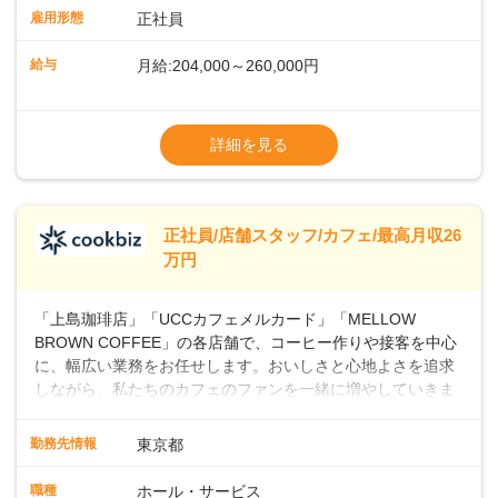
業務に馴染める環境です。「カフェの接客は初めて」という
雇用形態
正社員
方も安心してスタートを♪ ■店長を目指しませんか？店舗スタ
ッフとして経験を積んだ後、店長を目指してみませんか。売
給与
月給:204,000～260,000円
上・シフト・在庫管理やスタッフ育成といった店舗運営をお
任せします。実際に多くの社員がキャリアアップしています
※上記は西日本エリアのスタート給与となり
よ♪あなたも、無理なくステップアップできる環境で、少しず
ます・東日本エリア：月給21万4000～27万
詳細を見る
つ成長していきませんか？
円
※経験・スキルを考慮の上、決定します。
※別途、残業代および各種手当あり
※試用期間なし
正社員/店舗スタッフ/カフェ/最高月収26
■店長職： ・西日本／月給26万7500円
万円
～ ・東日本／月給28万900円～
■年収例・一般職：年収300万円／月給20.4
「上島珈琲店」「UCCカフェメルカード」「MELLOW
万円＋賞与(年3回)・店長職：年収410万円／
BROWN COFFEE」の各店舗で、コーヒー作りや接客を中心
に、幅広い業務をお任せします。おいしさと心地よさを追求
しながら、私たちのカフェのファンを一緒に増やしていきま
せんか？ 【具体的な業務内容】 コーヒーの抽出や各種ドリン
クの作成お客様のご案内、レジ対応軽食メニューの調理店内
勤務先情報
東京都
の清掃コーヒー豆の販売など ■未経験スタートも安心 ◎サポ
ート体制充実コーヒーの知識から接客マナーまで、先輩スタ
職種
ホール・サービス