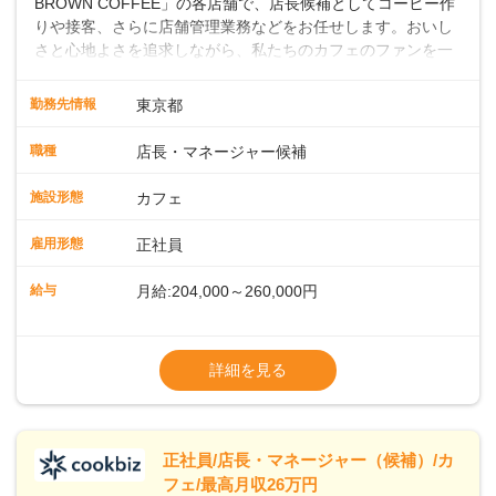
BROWN COFFEE」の各店舗で、店長候補としてコーヒー作
りや接客、さらに店舗管理業務などをお任せします。おいし
さと心地よさを追求しながら、私たちのカフェのファンを一
緒に増やしていきませんか？ 【具体的な業務内容】 コーヒー
の抽出や各種ドリンクの作成お客様のご案内、レジ対応軽食
勤務先情報
東京都
メニューの調理店内の清掃コーヒー豆の販売など ■未経験ス
タートも安心 ◎サポート体制充実コーヒーの知識から接客マ
職種
店長・マネージャー候補
ナーまで、先輩スタッフが丁寧に教えます。スタッフは20代
から40代まで幅広い年齢層が活躍しており、チームワークも
施設形態
カフェ
抜群です。基本マニュアルやトレーニング研修がしっかりあ
るので、スムーズに業務に馴染める環境です。「カフェの接
雇用形態
正社員
客は初めて」という方も安心してスタートを♪ ■ゆくゆくは店
長として活躍を！接客業務になれたら、売上・シフト・在庫
給与
月給:204,000～260,000円
管理やスタッフ育成といった管理業務もお任せしていきま
す。「店舗のマネジメントなんて難しそう…」そんな心配は
※上記は西日本エリアのスタート給与となり
一切無用♪一つひとつをしっかり伝えていきますので、無理の
ます・東日本エリア：月給21万4000～27万
詳細を見る
ないペースで覚えていきましょう！さらにマネージャーへの
円
ステップアップもあり！長期のキャリア形成をしっかり支援
※経験・スキルを考慮の上、決定します。
します。
※別途、残業代および各種手当あり
※試用期間なし
正社員/店長・マネージャー（候補）/カ
■店長職： ・西日本／月給26万7500円
フェ/最高月収26万円