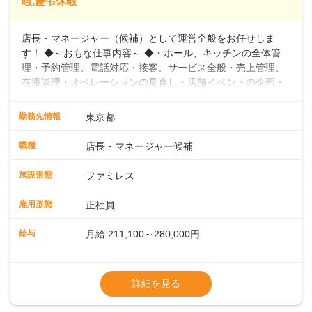
暇,慶弔休暇
店長・マネージャー（候補）として運営全般をお任せしま
す！ ◆～おもな仕事内容～ ◆・ホール、キッチンの全体管
理・予約管理、電話対応・接客、サービス全般・売上管理、
在庫管理・オペレーションの見直し・店舗イベントの企画・
運営・スタッフの育成やマネジメント、シフト管理 など＼
入社後はスキルに合わせた業務からお任せしますので、徐々
勤務先情報
東京都
に仕事の幅を広げていきましょう／ ◆～働きやすさと満足度
向上を目指すDX推進～ ◆すかいらーくのレストランでは、
職種
店長・マネージャー候補
配膳ロボットが導入され、重たい食器を運ぶ負担を軽減し、
スタッフの働きやすさをサポートしています。配膳ロボット
施設形態
ファミレス
のおかげで、配膳以外の業務に集中でき、なんと片付け時間
や歩行数が約40%も削減されました！また、配膳ロボットに
雇用形態
正社員
加え、働きやすさとお客様の満足度向上を目指し、さまざま
なDX（デジタルトランスフォーメーション）の取り組みを進
給与
月給:211,100～280,000円
めています。 ◆～ライフステージに合った柔軟な働き方～ ◆
出産や育児を経て再就職を目指す世代を全力でサポートして
※試用期間2ヶ月（期間中、給与変更なし）
います。私たちは、多様な働き方を提供し、ライフステージ
※残業代全額支給
詳細を見る
に合わせた柔軟な勤務時間や働きやすい環境を整えていま
※経験に応じて応相談①ナショナル社員：月
す。経験を活かしながら、無理なく新たなキャリアをスター
給245,800円～②エリア社員 ：月給