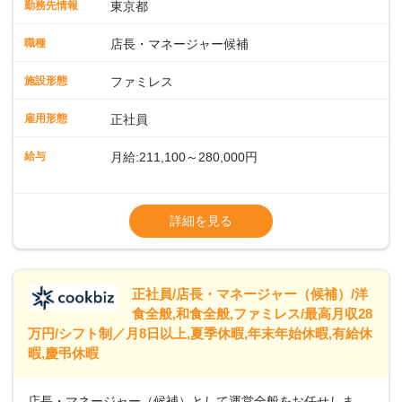
勤務先情報
東京都
に仕事の幅を広げていきましょう／ ◆～働きやすさと満足度
向上を目指すDX推進～ ◆すかいらーくのレストランでは、
職種
店長・マネージャー候補
配膳ロボットが導入され、重たい食器を運ぶ負担を軽減し、
スタッフの働きやすさをサポートしています。配膳ロボット
施設形態
ファミレス
のおかげで、配膳以外の業務に集中でき、なんと片付け時間
や歩行数が約40%も削減されました！また、配膳ロボットに
雇用形態
正社員
加え、働きやすさとお客様の満足度向上を目指し、さまざま
なDX（デジタルトランスフォーメーション）の取り組みを進
給与
月給:211,100～280,000円
めています。 ◆～ライフステージに合った柔軟な働き方～ ◆
出産や育児を経て再就職を目指す世代を全力でサポートして
※試用期間2ヶ月（期間中、給与変更なし）
います。私たちは、多様な働き方を提供し、ライフステージ
※残業代全額支給
詳細を見る
に合わせた柔軟な勤務時間や働きやすい環境を整えていま
※経験に応じて応相談①ナショナル社員：月
す。経験を活かしながら、無理なく新たなキャリアをスター
給245,800円～②エリア社員 ：月給
トできるよう、充実した研修制度やフォロー体制を整備して
います。
正社員/店長・マネージャー（候補）/洋
食全般,和食全般,ファミレス/最高月収28
万円/シフト制／月8日以上,夏季休暇,年末年始休暇,有給休
暇,慶弔休暇
店長・マネージャー（候補）として運営全般をお任せしま