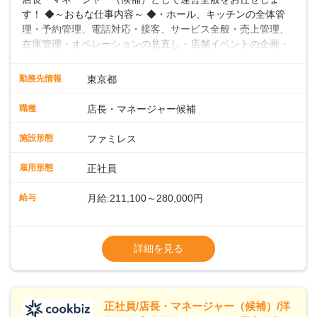
す！ ◆～おもな仕事内容～ ◆・ホール、キッチンの全体管
理・予約管理、電話対応・接客、サービス全般・売上管理、
在庫管理・オペレーションの見直し・店舗イベントの企画・
運営・スタッフの育成やマネジメント、シフト管理 など＼
入社後はスキルに合わせた業務からお任せしますので、徐々
勤務先情報
東京都
に仕事の幅を広げていきましょう／ ◆～働きやすさと満足度
向上を目指すDX推進～ ◆すかいらーくのレストランでは、
職種
店長・マネージャー候補
配膳ロボットが導入され、重たい食器を運ぶ負担を軽減し、
スタッフの働きやすさをサポートしています。配膳ロボット
施設形態
ファミレス
のおかげで、配膳以外の業務に集中でき、なんと片付け時間
や歩行数が約40%も削減されました！また、配膳ロボットに
雇用形態
正社員
加え、働きやすさとお客様の満足度向上を目指し、さまざま
なDX（デジタルトランスフォーメーション）の取り組みを進
給与
月給:211,100～280,000円
めています。 ◆～ライフステージに合った柔軟な働き方～ ◆
出産や育児を経て再就職を目指す世代を全力でサポートして
※試用期間2ヶ月（期間中、給与変更なし）
います。私たちは、多様な働き方を提供し、ライフステージ
※残業代全額支給
詳細を見る
に合わせた柔軟な勤務時間や働きやすい環境を整えていま
※経験に応じて応相談①ナショナル社員：月
す。経験を活かしながら、無理なく新たなキャリアをスター
給245,800円～②エリア社員 ：月給
トできるよう、充実した研修制度やフォロー体制を整備して
います。
正社員/店長・マネージャー（候補）/洋