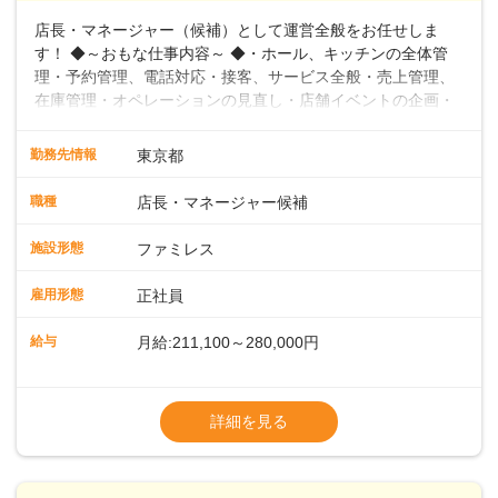
店長・マネージャー（候補）として運営全般をお任せしま
す！ ◆～おもな仕事内容～ ◆・ホール、キッチンの全体管
理・予約管理、電話対応・接客、サービス全般・売上管理、
在庫管理・オペレーションの見直し・店舗イベントの企画・
運営・スタッフの育成やマネジメント、シフト管理 など＼
入社後はスキルに合わせた業務からお任せしますので、徐々
勤務先情報
東京都
に仕事の幅を広げていきましょう／ ◆～働きやすさと満足度
向上を目指すDX推進～ ◆すかいらーくのレストランでは、
職種
店長・マネージャー候補
配膳ロボットが導入され、重たい食器を運ぶ負担を軽減し、
スタッフの働きやすさをサポートしています。配膳ロボット
施設形態
ファミレス
のおかげで、配膳以外の業務に集中でき、なんと片付け時間
や歩行数が約40%も削減されました！また、配膳ロボットに
雇用形態
正社員
加え、働きやすさとお客様の満足度向上を目指し、さまざま
なDX（デジタルトランスフォーメーション）の取り組みを進
給与
月給:211,100～280,000円
めています。 ◆～ライフステージに合った柔軟な働き方～ ◆
出産や育児を経て再就職を目指す世代を全力でサポートして
※試用期間2ヶ月（期間中、給与変更なし）
います。私たちは、多様な働き方を提供し、ライフステージ
※残業代全額支給
詳細を見る
に合わせた柔軟な勤務時間や働きやすい環境を整えていま
※経験に応じて応相談①ナショナル社員：月
す。経験を活かしながら、無理なく新たなキャリアをスター
給245,800円～②エリア社員 ：月給
トできるよう、充実した研修制度やフォロー体制を整備して
います。