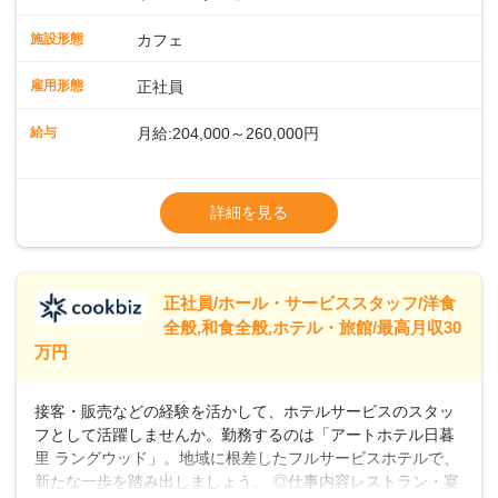
ッフが丁寧に教えます。スタッフは20代から40代まで幅広い
年齢層が活躍しており、チームワークも抜群です。基本マニ
施設形態
カフェ
ュアルやトレーニング研修がしっかりあるので、スムーズに
業務に馴染める環境です。「カフェの接客は初めて」という
雇用形態
正社員
方も安心してスタートを♪ ■店長を目指しませんか？店舗スタ
ッフとして経験を積んだ後、店長を目指してみませんか。売
給与
月給:204,000～260,000円
上・シフト・在庫管理やスタッフ育成といった店舗運営をお
任せします。実際に多くの社員がキャリアアップしています
※上記は西日本エリアのスタート給与となり
よ♪あなたも、無理なくステップアップできる環境で、少しず
ます・東日本エリア：月給21万4000～27万
詳細を見る
つ成長していきませんか？
円
※経験・スキルを考慮の上、決定します。
※別途、残業代および各種手当あり
※試用期間なし
正社員/ホール・サービススタッフ/洋食
■店長職： ・西日本／月給26万7500円
全般,和食全般,ホテル・旅館/最高月収30
～ ・東日本／月給28万900円～
万円
■年収例・一般職：年収300万円／月給20.4
万円＋賞与(年3回)・店長職：年収410万円／
接客・販売などの経験を活かして、ホテルサービスのスタッ
フとして活躍しませんか。勤務するのは「アートホテル日暮
里 ラングウッド」。地域に根差したフルサービスホテルで、
新たな一歩を踏み出しましょう。 ◎仕事内容レストラン・宴