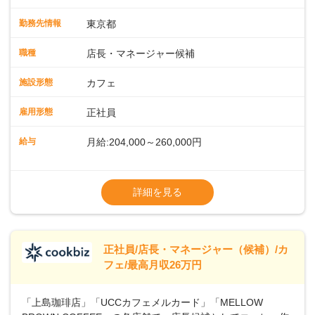
緒に増やしていきませんか？ 【具体的な業務内容】 コーヒー
の抽出や各種ドリンクの作成お客様のご案内、レジ対応軽食
勤務先情報
東京都
メニューの調理店内の清掃コーヒー豆の販売など ■未経験ス
タートも安心 ◎サポート体制充実コーヒーの知識から接客マ
職種
店長・マネージャー候補
ナーまで、先輩スタッフが丁寧に教えます。スタッフは20代
から40代まで幅広い年齢層が活躍しており、チームワークも
施設形態
カフェ
抜群です。基本マニュアルやトレーニング研修がしっかりあ
るので、スムーズに業務に馴染める環境です。「カフェの接
雇用形態
正社員
客は初めて」という方も安心してスタートを♪ ■ゆくゆくは店
長として活躍を！接客業務になれたら、売上・シフト・在庫
給与
月給:204,000～260,000円
管理やスタッフ育成といった管理業務もお任せしていきま
す。「店舗のマネジメントなんて難しそう…」そんな心配は
※上記は西日本エリアのスタート給与となり
一切無用♪一つひとつをしっかり伝えていきますので、無理の
ます・東日本エリア：月給21万4000～27万
詳細を見る
ないペースで覚えていきましょう！さらにマネージャーへの
円
ステップアップもあり！長期のキャリア形成をしっかり支援
※経験・スキルを考慮の上、決定します。
します。
※別途、残業代および各種手当あり
※試用期間なし
正社員/店長・マネージャー（候補）/カ
■店長職： ・西日本／月給26万7500円
フェ/最高月収26万円
～ ・東日本／月給28万900円～
■年収例・一般職：年収300万円／月給20.4
「上島珈琲店」「UCCカフェメルカード」「MELLOW
万円＋賞与(年3回)・店長職：年収410万円／