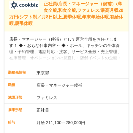
正社員/店長・マネージャー（候補）/洋
食全般,和食全般,ファミレス/最高月収28
万円/シフト制／月8日以上,夏季休暇,年末年始休暇,有給休
暇,慶弔休暇
店長・マネージャー（候補）として運営全般をお任せしま
す！ ◆～おもな仕事内容～ ◆・ホール、キッチンの全体管
理・予約管理、電話対応・接客、サービス全般・売上管理、
在庫管理・オペレーションの見直し・店舗イベントの企画・
運営・スタッフの育成やマネジメント、シフト管理 など＼
入社後はスキルに合わせた業務からお任せしますので、徐々
勤務先情報
東京都
に仕事の幅を広げていきましょう／ ◆～働きやすさと満足度
向上を目指すDX推進～ ◆すかいらーくのレストランでは、
職種
店長・マネージャー候補
配膳ロボットが導入され、重たい食器を運ぶ負担を軽減し、
スタッフの働きやすさをサポートしています。配膳ロボット
施設形態
ファミレス
のおかげで、配膳以外の業務に集中でき、なんと片付け時間
や歩行数が約40%も削減されました！また、配膳ロボットに
雇用形態
正社員
加え、働きやすさとお客様の満足度向上を目指し、さまざま
なDX（デジタルトランスフォーメーション）の取り組みを進
給与
月給:211,100～280,000円
めています。 ◆～ライフステージに合った柔軟な働き方～ ◆
出産や育児を経て再就職を目指す世代を全力でサポートして