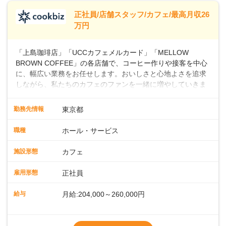
※別途、残業代および各種手当あり
※試用期間なし
正社員/店舗スタッフ/カフェ/最高月収26
■店長職： ・西日本／月給26万7500円
万円
～ ・東日本／月給28万900円～
■年収例・一般職：年収300万円／月給20.4
「上島珈琲店」「UCCカフェメルカード」「MELLOW
万円＋賞与(年3回)・店長職：年収410万円／
BROWN COFFEE」の各店舗で、コーヒー作りや接客を中心
に、幅広い業務をお任せします。おいしさと心地よさを追求
しながら、私たちのカフェのファンを一緒に増やしていきま
せんか？ 【具体的な業務内容】 コーヒーの抽出や各種ドリン
クの作成お客様のご案内、レジ対応軽食メニューの調理店内
勤務先情報
東京都
の清掃コーヒー豆の販売など ■未経験スタートも安心 ◎サポ
ート体制充実コーヒーの知識から接客マナーまで、先輩スタ
職種
ホール・サービス
ッフが丁寧に教えます。スタッフは20代から40代まで幅広い
年齢層が活躍しており、チームワークも抜群です。基本マニ
施設形態
カフェ
ュアルやトレーニング研修がしっかりあるので、スムーズに
業務に馴染める環境です。「カフェの接客は初めて」という
雇用形態
正社員
方も安心してスタートを♪ ■店長を目指しませんか？店舗スタ
ッフとして経験を積んだ後、店長を目指してみませんか。売
給与
月給:204,000～260,000円
上・シフト・在庫管理やスタッフ育成といった店舗運営をお
任せします。実際に多くの社員がキャリアアップしています
※上記は西日本エリアのスタート給与となり
よ♪あなたも、無理なくステップアップできる環境で、少しず