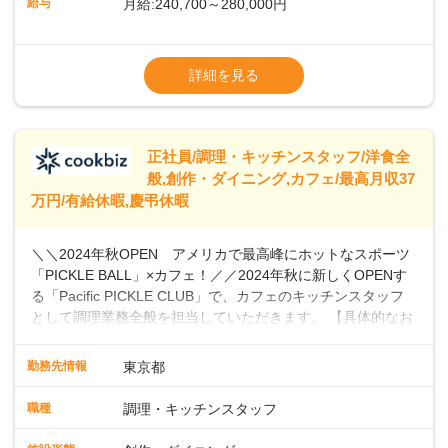
給与
月給:240,700～280,000円
ませんか？あなたのご応募を心よりお待ちしております！
※経験・スキルなどを考慮のうえ決定します
▼給与改定（年1回)
詳細を見る
▼決算賞与（年1回)
【手当】
正社員/調理・キッチンスタッフ/洋食全
▼残業手当（固定残業見合手当43,613円～／
般,創作・ダイニング,カフェ/最高月収37
残業見合30時間を超えた分は別途支給）
万円/有給休暇,慶弔休暇
▼法定休出手当
▼深夜勤務手当（22:00〜25%UP）
＼＼2024年秋OPEN アメリカで最高峰にホットなスポーツ
▼交通費支給（上限月10万円)
「PICKLE BALL」×カフェ！／／2024年秋に新しくOPENす
※第二新卒は月給22万円～
る「Pacific PICKLE CLUB」で、カフェのキッチンスタッフ
として調理業務全般を担当していただきます。 【具体的なお
仕事内容】 ・食材の発注・仕込み・簡単な調理・盛り付け・
清掃などスキルや希望に応じて、新メニューの開発にも積極
勤務先情報
東京都
的に携わっていただけます。オープニングスタッフとして、
新店舗の立ち上げに貢献し、カフェの成功に向けた重要な役
職種
調理・キッチンスタッフ
割を担うチャンスです。 【 PICKLE BALLとは】 現在、全米
で4880万人がプレイしていると言われ、特にビジネスリーダ