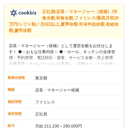
トできるよう、充実した研修制度やフォロー体制を整備して
います。
正社員/店長・マネージャー（候補）/洋
食全般,和食全般,ファミレス/最高月収28
万円/シフト制／月8日以上,夏季休暇,年末年始休暇,有給休
暇,慶弔休暇
店長・マネージャー（候補）として運営全般をお任せしま
す！ ◆～おもな仕事内容～ ◆・ホール、キッチンの全体管
理・予約管理、電話対応・接客、サービス全般・売上管理、
在庫管理・オペレーションの見直し・店舗イベントの企画・
運営・スタッフの育成やマネジメント、シフト管理 など＼
入社後はスキルに合わせた業務からお任せしますので、徐々
勤務先情報
東京都
に仕事の幅を広げていきましょう／ ◆～働きやすさと満足度
向上を目指すDX推進～ ◆すかいらーくのレストランでは、
職種
店長・マネージャー候補
配膳ロボットが導入され、重たい食器を運ぶ負担を軽減し、
スタッフの働きやすさをサポートしています。配膳ロボット
施設形態
ファミレス
のおかげで、配膳以外の業務に集中でき、なんと片付け時間
や歩行数が約40%も削減されました！また、配膳ロボットに
雇用形態
正社員
加え、働きやすさとお客様の満足度向上を目指し、さまざま
なDX（デジタルトランスフォーメーション）の取り組みを進
給与
月給:211,100～280,000円