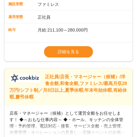
スタッフの働きやすさをサポートしています。配膳ロボット
施設形態
ファミレス
のおかげで、配膳以外の業務に集中でき、なんと片付け時間
や歩行数が約40%も削減されました！また、配膳ロボットに
雇用形態
正社員
加え、働きやすさとお客様の満足度向上を目指し、さまざま
なDX（デジタルトランスフォーメーション）の取り組みを進
給与
月給:211,100～280,000円
めています。 ◆～ライフステージに合った柔軟な働き方～ ◆
出産や育児を経て再就職を目指す世代を全力でサポートして
※試用期間2ヶ月（期間中、給与変更なし）
います。私たちは、多様な働き方を提供し、ライフステージ
※残業代全額支給
詳細を見る
に合わせた柔軟な勤務時間や働きやすい環境を整えていま
※経験に応じて応相談①ナショナル社員：月
す。経験を活かしながら、無理なく新たなキャリアをスター
給245,800円～②エリア社員 ：月給
トできるよう、充実した研修制度やフォロー体制を整備して
います。
正社員/店長・マネージャー（候補）/洋
食全般,和食全般,ファミレス/最高月収28
万円/シフト制／月8日以上,夏季休暇,年末年始休暇,有給休
暇,慶弔休暇
店長・マネージャー（候補）として運営全般をお任せしま
す！ ◆～おもな仕事内容～ ◆・ホール、キッチンの全体管
理・予約管理、電話対応・接客、サービス全般・売上管理、
在庫管理・オペレーションの見直し・店舗イベントの企画・