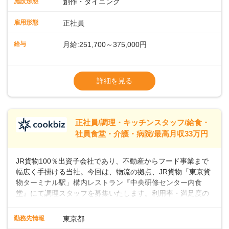
施設形態
創作・ダイニング
ーの間で人気が急上昇しています。一時的なブームにとどま
らず、テニスコートがピックルボールコートに改装されるな
雇用形態
正社員
ど、幅広い層のプレイヤーが楽しんでいるスポーツです。私
たちと一緒に、新しいスタートを切りませんか？あなたのご
給与
月給:251,700～375,000円
応募を心よりお待ちしております！
※経験・スキルなどを考慮のうえ決定します
▼給与改定（年1回)
詳細を見る
▼決算賞与（年1回)
【手当】
正社員/調理・キッチンスタッフ/給食・
▼残業手当（固定残業見合手当43,613円～／
社員食堂・介護・病院/最高月収33万円
残業見合30時間を超えた分は別途支給）
▼法定休出手当
JR貨物100％出資子会社であり、不動産からフード事業まで
▼深夜勤務手当（22:00〜25%UP）
幅広く手掛ける当社。今回は、物流の拠点、JR貨物「東京貨
▼交通費支給（上限月10万円)
物ターミナル駅」構内レストラン『中央研修センター内食
堂』にて調理スタッフを募集いたします。利用率・満足度の
高いお店づくりを目指して、一緒に盛り上げていきましょ
う！＜まずは調理スタッフとして＞入社後、あなたには調理
勤務先情報
東京都
スタッフとして、社員向けメニューの調理をお任せしていき