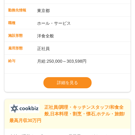
会場での料飲サービスをお任せします。ゲストのアテンド
や、メニュー説明、オーダーや料理のご提供ほか、予約対応
勤務先情報
東京都
やセッティング、片付けなどもお願いします。レストラン全
体を把握し、あなたの真心こもるおもてなしでゲストを笑顔
職種
ホール・サービス
にしていきましょう。レストランやバンケットでのサービス
経験のある方はもちろん、ホテル経験がない方も歓迎。飲食
施設形態
洋食全般
店やカフェ、ファミレスなどでの接客を経験された方も活躍
中です。◇◇クラシカルモダンなホテル◇◇新宿・東京駅ま
雇用形態
正社員
で20分圏内と便利な好ロケーション。ビジネスやレジャーな
どのご利用が多数。18タイプのバンケットルームほか、朝食
給与
月給:250,000～303,598円
からディナーまでお楽しみいただけるオールデイダイニング
「SERIO（セリオ）」、四季折々の味覚を楽しめる和食「割
◎昇給／年1回
烹みなと」などがあります。 ◆POINT◇◇ワークライフバラ
◎賞与／年2回（年2か月分支給）
詳細を見る
ンスがとりやすい♪育休産休、介護休暇などの制度も整ってお
※現在の給与・経験・スキルを考慮します
り、ライフステージが変わっても働きやすい環境です。年間
休日118～121日。長期休暇の取得も推奨しているほか、バー
スデー休暇や永年勤続休暇などの制度もあります。
正社員/調理・キッチンスタッフ/和食全
般,日本料理・割烹・懐石,ホテル・旅館/
最高月収30万円