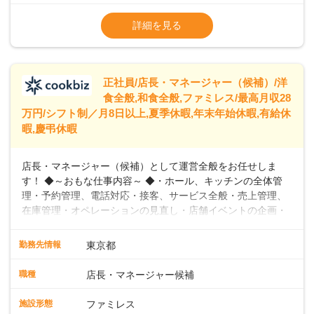
※試用期間2ヶ月（期間中、給与変更なし）
います。私たちは、多様な働き方を提供し、ライフステージ
※残業代全額支給
詳細を見る
に合わせた柔軟な勤務時間や働きやすい環境を整えていま
※経験に応じて応相談①ナショナル社員：月
す。経験を活かしながら、無理なく新たなキャリアをスター
給245,800円～②エリア社員 ：月給
トできるよう、充実した研修制度やフォロー体制を整備して
います。
正社員/店長・マネージャー（候補）/洋
食全般,和食全般,ファミレス/最高月収28
万円/シフト制／月8日以上,夏季休暇,年末年始休暇,有給休
暇,慶弔休暇
店長・マネージャー（候補）として運営全般をお任せしま
す！ ◆～おもな仕事内容～ ◆・ホール、キッチンの全体管
理・予約管理、電話対応・接客、サービス全般・売上管理、
在庫管理・オペレーションの見直し・店舗イベントの企画・
運営・スタッフの育成やマネジメント、シフト管理 など＼
入社後はスキルに合わせた業務からお任せしますので、徐々
勤務先情報
東京都
に仕事の幅を広げていきましょう／ ◆～働きやすさと満足度
向上を目指すDX推進～ ◆すかいらーくのレストランでは、
職種
店長・マネージャー候補
配膳ロボットが導入され、重たい食器を運ぶ負担を軽減し、
スタッフの働きやすさをサポートしています。配膳ロボット
施設形態
ファミレス
のおかげで、配膳以外の業務に集中でき、なんと片付け時間