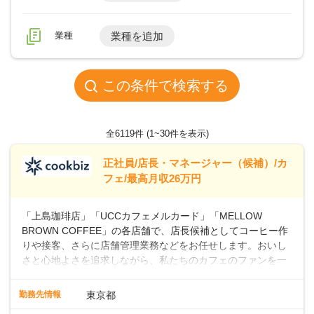
業種
業種を追加
この条件で検索する
全6119件
(1~30件を表示)
正社員/店長・マネージャー（候補）/カ
フェ/最高月収26万円
「上島珈琲店」「UCCカフェメルカード」「MELLOW
BROWN COFFEE」の各店舗で、店長候補としてコーヒー作
りや接客、さらに店舗管理業務などをお任せします。おいし
さと心地よさを追求しながら、私たちのカフェのファンを一
緒に増やしていきませんか？ 【具体的な業務内容】 コーヒー
の抽出や各種ドリンクの作成お客様のご案内、レジ対応軽食
勤務先情報
東京都
メニューの調理店内の清掃コーヒー豆の販売など ■未経験ス