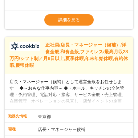
めています。 ◆～ライフステージに合った柔軟な働き方～ ◆
出産や育児を経て再就職を目指す世代を全力でサポートして
※試用期間2ヶ月（期間中、給与変更なし）
います。私たちは、多様な働き方を提供し、ライフステージ
※残業代全額支給
詳細を見る
に合わせた柔軟な勤務時間や働きやすい環境を整えていま
※経験に応じて応相談①ナショナル社員：月
す。経験を活かしながら、無理なく新たなキャリアをスター
給245,800円～②エリア社員 ：月給
トできるよう、充実した研修制度やフォロー体制を整備して
います。
正社員/店長・マネージャー（候補）/洋
食全般,和食全般,ファミレス/最高月収28
万円/シフト制／月8日以上,夏季休暇,年末年始休暇,有給休
暇,慶弔休暇
店長・マネージャー（候補）として運営全般をお任せしま
す！ ◆～おもな仕事内容～ ◆・ホール、キッチンの全体管
理・予約管理、電話対応・接客、サービス全般・売上管理、
在庫管理・オペレーションの見直し・店舗イベントの企画・
運営・スタッフの育成やマネジメント、シフト管理 など＼
入社後はスキルに合わせた業務からお任せしますので、徐々
勤務先情報
東京都
に仕事の幅を広げていきましょう／ ◆～働きやすさと満足度
向上を目指すDX推進～ ◆すかいらーくのレストランでは、
職種
店長・マネージャー候補
配膳ロボットが導入され、重たい食器を運ぶ負担を軽減し、