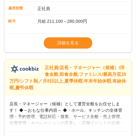
や歩行数が約40%も削減されました！また、配膳ロボットに
雇用形態
正社員
加え、働きやすさとお客様の満足度向上を目指し、さまざま
なDX（デジタルトランスフォーメーション）の取り組みを進
給与
月給:211,100～280,000円
めています。 ◆～ライフステージに合った柔軟な働き方～ ◆
出産や育児を経て再就職を目指す世代を全力でサポートして
※試用期間2ヶ月（期間中、給与変更なし）
います。私たちは、多様な働き方を提供し、ライフステージ
※残業代全額支給
詳細を見る
に合わせた柔軟な勤務時間や働きやすい環境を整えていま
※経験に応じて応相談①ナショナル社員：月
す。経験を活かしながら、無理なく新たなキャリアをスター
給245,800円～②エリア社員 ：月給
トできるよう、充実した研修制度やフォロー体制を整備して
います。
正社員/店長・マネージャー（候補）/洋
食全般,和食全般,ファミレス/最高月収28
万円/シフト制／月8日以上,夏季休暇,年末年始休暇,有給休
暇,慶弔休暇
店長・マネージャー（候補）として運営全般をお任せしま
す！ ◆～おもな仕事内容～ ◆・ホール、キッチンの全体管
理・予約管理、電話対応・接客、サービス全般・売上管理、
在庫管理・オペレーションの見直し・店舗イベントの企画・
運営・スタッフの育成やマネジメント、シフト管理 など＼
入社後はスキルに合わせた業務からお任せしますので、徐々