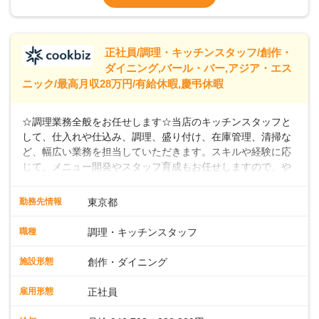
なし）
※経験年数を考慮の上、決定します。＜年収
例＞300万円~420万円 （賞与年3回を含む）
＞＞＞パートスタッフも同時募集中！時給
正社員/調理・キッチンスタッフ/創作・
ダイニング,バール・バー,アジア・エス
ニック/最高月収28万円/有給休暇,慶弔休暇
☆調理業務全般をお任せします☆当店のキッチンスタッフと
して、仕入れや仕込み、調理、盛り付け、在庫管理、清掃な
ど、幅広い業務を担当していただきます。スキルや経験に応
じて、メニュー開発やスタッフ育成もお任せしますので、や
りがいのある環境です。また出店予定が数多くあり、キャリ
アアップのチャンスが豊富に用意されています。 【Dam
勤務先情報
東京都
Brewery Restaurant】 スパイスの匠、米澤文雄シェフ監修の
もと、クラフトビールと共に楽しめるこだわりのフィッシュ
職種
調理・キッチンスタッフ
アンドチップスがシグネチャーメニュー。さらに、地中海、
中東、アジアなどの多国籍エッセンスを取り入れたカジュア
施設形態
創作・ダイニング
ルフードを提供しています。 【自家醸造のクラフトビール】
楽しい・美味しい瞬間をビールでつなぐことをコンセプト
雇用形態
正社員
に、毎日でも飲み飽きしない自家製ビールを日々店内で一か
ら醸造しています。私たちと一緒に、新しいスタートを切り