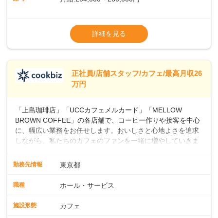
上・シフト・在庫管理やスタッフ育成といった店舗運営をお
任せします。実際に多くの社員がキャリアアップしています
※上記は西日本エリアのスタート給与となり
よ♪あなたも、無理なくステップアップできる環境で、少しず
ます・東日本エリア：月給21万4000～27万
詳細を見る
つ成長していきませんか？
円
※経験・スキルを考慮の上、決定します。
※別途、残業代および各種手当あり
※試用期間なし
正社員/店舗スタッフ/カフェ/最高月収26
■店長職： ・西日本／月給26万7500円
万円
～ ・東日本／月給28万900円～
■年収例・一般職：年収300万円／月給20.4
「上島珈琲店」「UCCカフェメルカード」「MELLOW
万円＋賞与(年3回)・店長職：年収410万円／
BROWN COFFEE」の各店舗で、コーヒー作りや接客を中心
に、幅広い業務をお任せします。おいしさと心地よさを追求
しながら、私たちのカフェのファンを一緒に増やしていきま
せんか？ 【具体的な業務内容】 コーヒーの抽出や各種ドリン
クの作成お客様のご案内、レジ対応軽食メニューの調理店内
勤務先情報
東京都
の清掃コーヒー豆の販売など ■未経験スタートも安心 ◎サポ
ート体制充実コーヒーの知識から接客マナーまで、先輩スタ
職種
ホール・サービス
ッフが丁寧に教えます。スタッフは20代から40代まで幅広い
年齢層が活躍しており、チームワークも抜群です。基本マニ
施設形態
カフェ
ュアルやトレーニング研修がしっかりあるので、スムーズに