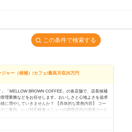
この条件で検索する
ージャー（候補）/カフェ/最高月収26万円
「MELLOW BROWN COFFEE」の各店舗で、店長候補
舗管理業務などをお任せします。おいしさと心地よさを追求
緒に増やしていきませんか？ 【具体的な業務内容】 コー
様のご案内、レジ対応軽食メニューの調理店内の清掃コーヒ
心 ◎サポート体制充実コーヒーの知識から接客マナーまで、
フは20代から40代まで幅広い年齢層が活躍しており、チ
ルやトレーニング研修がしっかりあるので、スムーズに業務