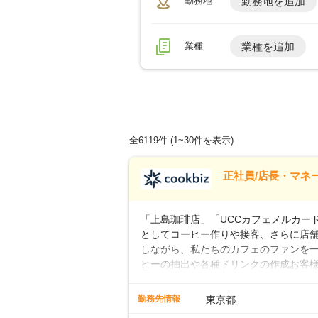
勤務地
勤務地を追加
業種
業種を追加
全6119件
(1~30件を表示)
正社員/店長・マネ
「上島珈琲店」「UCCカフェメルカード」
としてコーヒー作りや接客、さらに店
しながら、私たちのカフェのファンを一
ヒーの抽出や各種ドリンクの作成お客
ー豆の販売など ■未経験スタートも安
先輩スタッフが丁寧に教えます。スタッ
勤務先情報
東京都
ームワークも抜群です。基本マニュア