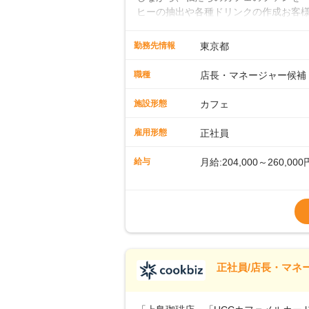
ヒーの抽出や各種ドリンクの作成お客
ー豆の販売など ■未経験スタートも安
先輩スタッフが丁寧に教えます。スタッ
勤務先情報
東京都
ームワークも抜群です。基本マニュア
に馴染める環境です。「カフェの接客は
職種
店長・マネージャー候補
長として活躍を！接客業務になれたら
もお任せしていきます。「店舗のマネジ
施設形態
カフェ
とつをしっかり伝えていきますので、
ーへのステップアップもあり！長期の
雇用形態
正社員
給与
月給:204,000～260,000
※上記は西日本エリアのス
～27万円
※経験・スキルを考慮の
※別途、残業代および各
※試用期間なし
■店長職： ・西日本／月給
正社員/店長・マネ
■年収例・一般職：年収30