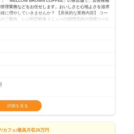
「MELLOW BROWN COFFEE」の各店舗で、店長候補
舗管理業務などをお任せします。おいしさと心地よさを追求
緒に増やしていきませんか？ 【具体的な業務内容】 コー
様のご案内、レジ対応軽食メニューの調理店内の清掃コーヒ
心 ◎サポート体制充実コーヒーの知識から接客マナーまで、
フは20代から40代まで幅広い年齢層が活躍しており、チ
ルやトレーニング研修がしっかりあるので、スムーズに業務
初めて」という方も安心してスタートを♪ ■ゆくゆくは店
、売上・シフト・在庫管理やスタッフ育成といった管理業務
メントなんて難しそう…」そんな心配は一切無用♪一つひ
無理のないペースで覚えていきましょう！さらにマネージャ
キャリア形成をしっかり支援します。
円
タート給与となります・東日本エリア：月給21万4000
詳細を見る
上、決定します。
種手当あり
26万7500円～ ・東日本／月給28万900円～
/カフェ/最高月収26万円