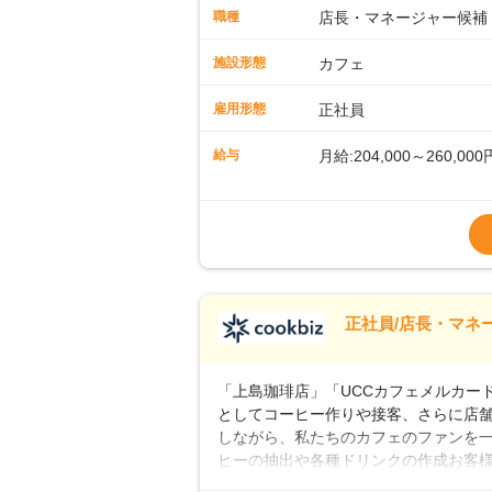
に馴染める環境です。「カフェの接客は
職種
店長・マネージャー候補
長として活躍を！接客業務になれたら
もお任せしていきます。「店舗のマネジ
施設形態
カフェ
とつをしっかり伝えていきますので、
ーへのステップアップもあり！長期の
雇用形態
正社員
給与
月給:204,000～260,000
※上記は西日本エリアのス
～27万円
※経験・スキルを考慮の
※別途、残業代および各
※試用期間なし
■店長職： ・西日本／月給
正社員/店長・マネ
■年収例・一般職：年収30
「上島珈琲店」「UCCカフェメルカード」
としてコーヒー作りや接客、さらに店
しながら、私たちのカフェのファンを一
ヒーの抽出や各種ドリンクの作成お客
ー豆の販売など ■未経験スタートも安