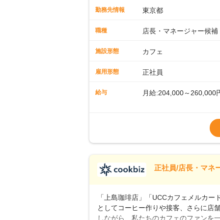
先輩スタッフが丁寧に教えます。スタッ
勤務先情報
東京都
ームワークも抜群です。基本マニュア
に馴染める環境です。「カフェの接客は
職種
店長・マネージャー候補
長として活躍を！接客業務になれたら
もお任せしていきます。「店舗のマネジ
施設形態
カフェ
とつをしっかり伝えていきますので、
ーへのステップアップもあり！長期の
雇用形態
正社員
給与
月給:204,000～260,000
※上記は西日本エリアのス
～27万円
※経験・スキルを考慮の
※別途、残業代および各
※試用期間なし
■店長職： ・西日本／月給
正社員/店長・マネ
■年収例・一般職：年収30
「上島珈琲店」「UCCカフェメルカード」
としてコーヒー作りや接客、さらに店
しながら、私たちのカフェのファンを一