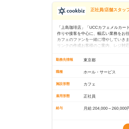
※試用期間なし
■店長職： ・西日本／月給
正社員/店舗スタッフ
■年収例・一般職：年収30
「上島珈琲店」「UCCカフェメルカード」
作りや接客を中心に、幅広い業務をお
カフェのファンを一緒に増やしていきま
リンクの作成お客様のご案内、レジ対応
経験スタートも安心 ◎サポート体制充
寧に教えます。スタッフは20代から4
勤務先情報
東京都
です。基本マニュアルやトレーニング
す。「カフェの接客は初めて」という方
職種
ホール・サービス
タッフとして経験を積んだ後、店長を
成といった店舗運営をお任せします。実
施設形態
カフェ
も、無理なくステップアップできる環
雇用形態
正社員
給与
月給:204,000～260,000
※上記は西日本エリアのス
～27万円