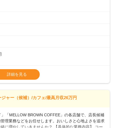
フは20代から40代まで幅広い年齢層が活躍しており、チ
ルやトレーニング研修がしっかりあるので、スムーズに業務
初めて」という方も安心してスタートを♪ ■ゆくゆくは店
、売上・シフト・在庫管理やスタッフ育成といった管理業務
メントなんて難しそう…」そんな心配は一切無用♪一つひ
無理のないペースで覚えていきましょう！さらにマネージャ
キャリア形成をしっかり支援します。
円
タート給与となります・東日本エリア：月給21万4000
詳細を見る
上、決定します。
種手当あり
26万7500円～ ・東日本／月給28万900円～
ージャー（候補）/カフェ/最高月収26万円
0万円／月給20.4万円＋賞与(年3回)・店長職：年収410
「MELLOW BROWN COFFEE」の各店舗で、店長候補
舗管理業務などをお任せします。おいしさと心地よさを追求
緒に増やしていきませんか？ 【具体的な業務内容】 コー