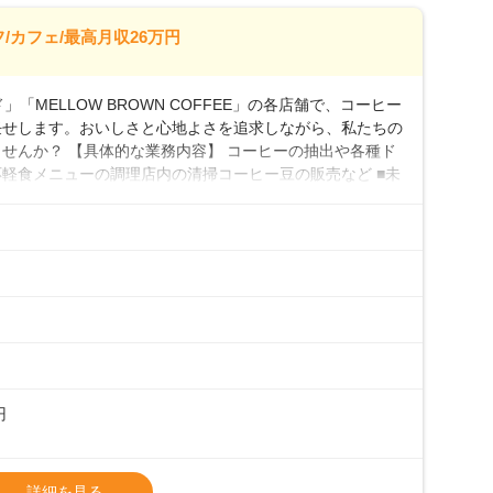
26万7500円～ ・東日本／月給28万900円～
/カフェ/最高月収26万円
0万円／月給20.4万円＋賞与(年3回)・店長職：年収410
「MELLOW BROWN COFFEE」の各店舗で、コーヒー
任せします。おいしさと心地よさを追求しながら、私たちの
せんか？ 【具体的な業務内容】 コーヒーの抽出や各種ド
軽食メニューの調理店内の清掃コーヒー豆の販売など ■未
実コーヒーの知識から接客マナーまで、先輩スタッフが丁
0代まで幅広い年齢層が活躍しており、チームワークも抜群
研修がしっかりあるので、スムーズに業務に馴染める環境で
も安心してスタートを♪ ■店長を目指しませんか？店舗ス
目指してみませんか。売上・シフト・在庫管理やスタッフ育
際に多くの社員がキャリアアップしていますよ♪あなた
境で、少しずつ成長していきませんか？
円
タート給与となります・東日本エリア：月給21万4000
詳細を見る