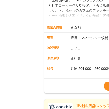
「上島珈琲店」「UCCカフェメルカード」
としてコーヒー作りや接客、さらに店
しながら、私たちのカフェのファンを一
ヒーの抽出や各種ドリンクの作成お客
ー豆の販売など ■未経験スタートも安
先輩スタッフが丁寧に教えます。スタッ
勤務先情報
東京都
ームワークも抜群です。基本マニュア
に馴染める環境です。「カフェの接客は
職種
店長・マネージャー候補
長として活躍を！接客業務になれたら
もお任せしていきます。「店舗のマネジ
施設形態
カフェ
とつをしっかり伝えていきますので、
ーへのステップアップもあり！長期の
雇用形態
正社員
給与
月給:204,000～260,000
※上記は西日本エリアのス
～27万円
※経験・スキルを考慮の
※別途、残業代および各
※試用期間なし
■店長職： ・西日本／月給
正社員/店舗スタッフ