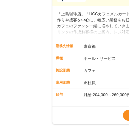
■年収例・一般職：年収30
「上島珈琲店」「UCCカフェメルカード」
作りや接客を中心に、幅広い業務をお
カフェのファンを一緒に増やしていきま
リンクの作成お客様のご案内、レジ対応
経験スタートも安心 ◎サポート体制充
寧に教えます。スタッフは20代から4
勤務先情報
東京都
です。基本マニュアルやトレーニング
す。「カフェの接客は初めて」という方
職種
ホール・サービス
タッフとして経験を積んだ後、店長を
成といった店舗運営をお任せします。実
施設形態
カフェ
も、無理なくステップアップできる環
雇用形態
正社員
給与
月給:204,000～260,000
※上記は西日本エリアのス
～27万円
※経験・スキルを考慮の
※別途、残業代および各