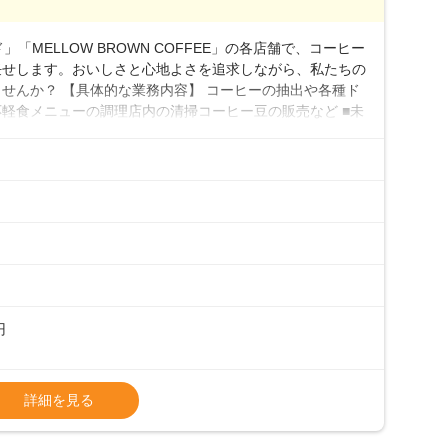
0万円／月給20.4万円＋賞与(年3回)・店長職：年収410
「MELLOW BROWN COFFEE」の各店舗で、コーヒー
任せします。おいしさと心地よさを追求しながら、私たちの
せんか？ 【具体的な業務内容】 コーヒーの抽出や各種ド
軽食メニューの調理店内の清掃コーヒー豆の販売など ■未
実コーヒーの知識から接客マナーまで、先輩スタッフが丁
0代まで幅広い年齢層が活躍しており、チームワークも抜群
研修がしっかりあるので、スムーズに業務に馴染める環境で
も安心してスタートを♪ ■店長を目指しませんか？店舗ス
目指してみませんか。売上・シフト・在庫管理やスタッフ育
際に多くの社員がキャリアアップしていますよ♪あなた
境で、少しずつ成長していきませんか？
円
タート給与となります・東日本エリア：月給21万4000
詳細を見る
上、決定します。
種手当あり