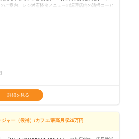
様のご案内、レジ対応軽食メニューの調理店内の清掃コーヒ
心 ◎サポート体制充実コーヒーの知識から接客マナーまで、
フは20代から40代まで幅広い年齢層が活躍しており、チ
ルやトレーニング研修がしっかりあるので、スムーズに業務
初めて」という方も安心してスタートを♪ ■ゆくゆくは店
、売上・シフト・在庫管理やスタッフ育成といった管理業務
メントなんて難しそう…」そんな心配は一切無用♪一つひ
無理のないペースで覚えていきましょう！さらにマネージャ
キャリア形成をしっかり支援します。
円
タート給与となります・東日本エリア：月給21万4000
詳細を見る
上、決定します。
種手当あり
26万7500円～ ・東日本／月給28万900円～
ージャー（候補）/カフェ/最高月収26万円
0万円／月給20.4万円＋賞与(年3回)・店長職：年収410