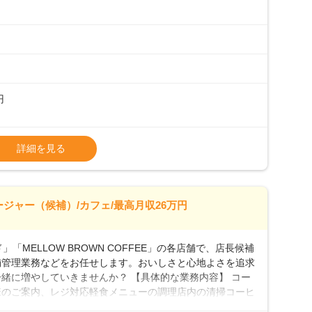
初めて」という方も安心してスタートを♪ ■ゆくゆくは店
、売上・シフト・在庫管理やスタッフ育成といった管理業務
メントなんて難しそう…」そんな心配は一切無用♪一つひ
無理のないペースで覚えていきましょう！さらにマネージャ
キャリア形成をしっかり支援します。
円
タート給与となります・東日本エリア：月給21万4000
詳細を見る
上、決定します。
種手当あり
26万7500円～ ・東日本／月給28万900円～
ージャー（候補）/カフェ/最高月収26万円
0万円／月給20.4万円＋賞与(年3回)・店長職：年収410
「MELLOW BROWN COFFEE」の各店舗で、店長候補
舗管理業務などをお任せします。おいしさと心地よさを追求
緒に増やしていきませんか？ 【具体的な業務内容】 コー
様のご案内、レジ対応軽食メニューの調理店内の清掃コーヒ
心 ◎サポート体制充実コーヒーの知識から接客マナーまで、