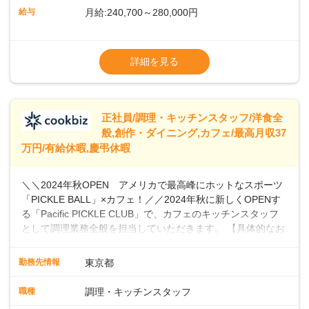
ら醸造しています。私たちと一緒に、新しいスタートを切り
給与
月給:240,700～280,000円
ませんか？あなたのご応募を心よりお待ちしております！
※経験・スキルなどを考慮のうえ決定します
▼給与改定（年1回)
詳細を見る
▼決算賞与（年1回)
【手当】
正社員/調理・キッチンスタッフ/洋食全
▼残業手当（固定残業見合手当43,613円～／
般,創作・ダイニング,カフェ/最高月収37
残業見合30時間を超えた分は別途支給）
万円/有給休暇,慶弔休暇
▼法定休出手当
▼深夜勤務手当（22:00〜25%UP）
＼＼2024年秋OPEN アメリカで最高峰にホットなスポーツ
▼交通費支給（上限月10万円)
「PICKLE BALL」×カフェ！／／2024年秋に新しくOPENす
※第二新卒は月給22万円～
る「Pacific PICKLE CLUB」で、カフェのキッチンスタッフ
として調理業務全般を担当していただきます。 【具体的なお
仕事内容】 ・食材の発注・仕込み・簡単な調理・盛り付け・
清掃などスキルや希望に応じて、新メニューの開発にも積極
勤務先情報
東京都
的に携わっていただけます。オープニングスタッフとして、
新店舗の立ち上げに貢献し、カフェの成功に向けた重要な役
職種
調理・キッチンスタッフ
割を担うチャンスです。 【 PICKLE BALLとは】 現在、全米