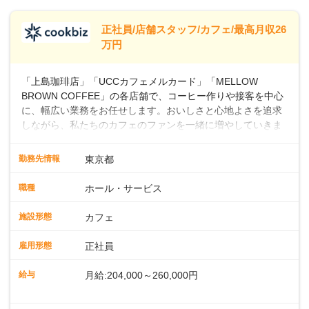
します。
※別途、残業代および各種手当あり
※試用期間なし
正社員/店舗スタッフ/カフェ/最高月収26
■店長職： ・西日本／月給26万7500円
万円
～ ・東日本／月給28万900円～
■年収例・一般職：年収300万円／月給20.4
「上島珈琲店」「UCCカフェメルカード」「MELLOW
万円＋賞与(年3回)・店長職：年収410万円／
BROWN COFFEE」の各店舗で、コーヒー作りや接客を中心
に、幅広い業務をお任せします。おいしさと心地よさを追求
しながら、私たちのカフェのファンを一緒に増やしていきま
せんか？ 【具体的な業務内容】 コーヒーの抽出や各種ドリン
クの作成お客様のご案内、レジ対応軽食メニューの調理店内
勤務先情報
東京都
の清掃コーヒー豆の販売など ■未経験スタートも安心 ◎サポ
ート体制充実コーヒーの知識から接客マナーまで、先輩スタ
職種
ホール・サービス
ッフが丁寧に教えます。スタッフは20代から40代まで幅広い
年齢層が活躍しており、チームワークも抜群です。基本マニ
施設形態
カフェ
ュアルやトレーニング研修がしっかりあるので、スムーズに
業務に馴染める環境です。「カフェの接客は初めて」という
雇用形態
正社員
方も安心してスタートを♪ ■店長を目指しませんか？店舗スタ
ッフとして経験を積んだ後、店長を目指してみませんか。売
給与
月給:204,000～260,000円
上・シフト・在庫管理やスタッフ育成といった店舗運営をお
任せします。実際に多くの社員がキャリアアップしています
※上記は西日本エリアのスタート給与となり