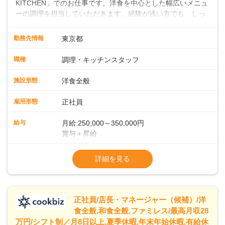
KITCHEN」でのお仕事です。洋食を中心とした幅広いメニュ
ーの調理を担当していただきます。経験が浅い方でも、しっ
かりとしたサポート体制が整っているので、安心してスター
トできます。経験者は、これまでのスキルを活かして即戦力
勤務先情報
東京都
として活躍していただけます。キッチンでは大型ホテルのよ
うな流れ作業ではなく、一人ひとりが責任を持って料理に取
職種
調理・キッチンスタッフ
り組む環境です。そのため、しっかりと実力をつけることが
できます。また、20代・30代の若手や中堅スタッフにどんど
施設形態
洋食全般
ん仕事を任せていくので、若手がぐんぐん成長していくのも
大きな特徴です。 ◆ライブキッチンでお客様を魅了！メニュ
雇用形態
正社員
ー開発であなたのアイデアを形にしよう！シェフはイタリア
ンを極めたベテラン。朝食・ランチの時間帯に、自家製の焼
給与
月給:250,000～350,000円
きたてパンをメインとしたビュッフェスタイルでお客様をお
賞与＋昇給
もてなしします。目の前で料理を仕上げるライブキッチンも
※経験・スキルを考慮の上、決定します
あり、お客様との距離が近い臨場感あふれる環境で、調理だ
※試用期間 3ヶ月間あり（待遇変動なし）
詳細を見る
けでなく演出スキルも身につけられます。さらに、将来的に
※固定残業代15時間25,000円～を含む、超
はメニュー開発にも携わっていただき、あなたのアイデアで
「また食べたい！」「また来たい！」と思っていただけるフ
ァンを一緒に増やしていきましょう！
正社員/店長・マネージャー（候補）/洋
食全般,和食全般,ファミレス/最高月収28
万円/シフト制／月8日以上,夏季休暇,年末年始休暇,有給休