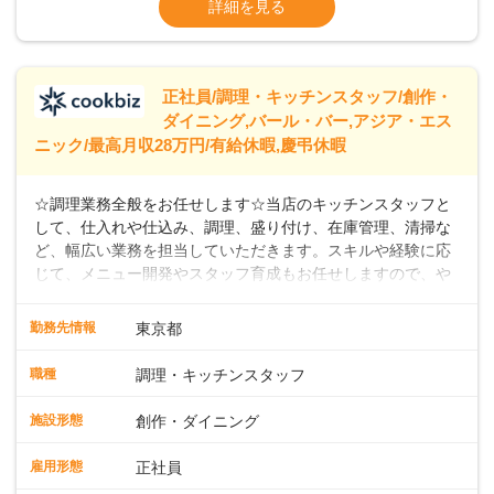
詳細を見る
なし）
※経験年数を考慮の上、決定します。＜年収
例＞300万円~420万円 （賞与年3回を含む）
＞＞＞パートスタッフも同時募集中！時給
正社員/調理・キッチンスタッフ/創作・
ダイニング,バール・バー,アジア・エス
ニック/最高月収28万円/有給休暇,慶弔休暇
☆調理業務全般をお任せします☆当店のキッチンスタッフと
して、仕入れや仕込み、調理、盛り付け、在庫管理、清掃な
ど、幅広い業務を担当していただきます。スキルや経験に応
じて、メニュー開発やスタッフ育成もお任せしますので、や
りがいのある環境です。また出店予定が数多くあり、キャリ
アアップのチャンスが豊富に用意されています。 【Dam
勤務先情報
東京都
Brewery Restaurant】 スパイスの匠、米澤文雄シェフ監修の
もと、クラフトビールと共に楽しめるこだわりのフィッシュ
職種
調理・キッチンスタッフ
アンドチップスがシグネチャーメニュー。さらに、地中海、
中東、アジアなどの多国籍エッセンスを取り入れたカジュア
施設形態
創作・ダイニング
ルフードを提供しています。 【自家醸造のクラフトビール】
楽しい・美味しい瞬間をビールでつなぐことをコンセプト
雇用形態
正社員
に、毎日でも飲み飽きしない自家製ビールを日々店内で一か