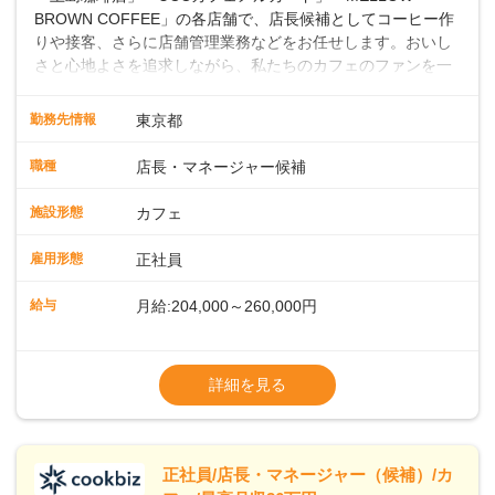
BROWN COFFEE」の各店舗で、店長候補としてコーヒー作
りや接客、さらに店舗管理業務などをお任せします。おいし
さと心地よさを追求しながら、私たちのカフェのファンを一
緒に増やしていきませんか？ 【具体的な業務内容】 コーヒー
の抽出や各種ドリンクの作成お客様のご案内、レジ対応軽食
勤務先情報
東京都
メニューの調理店内の清掃コーヒー豆の販売など ■未経験ス
タートも安心 ◎サポート体制充実コーヒーの知識から接客マ
職種
店長・マネージャー候補
ナーまで、先輩スタッフが丁寧に教えます。スタッフは20代
から40代まで幅広い年齢層が活躍しており、チームワークも
施設形態
カフェ
抜群です。基本マニュアルやトレーニング研修がしっかりあ
るので、スムーズに業務に馴染める環境です。「カフェの接
雇用形態
正社員
客は初めて」という方も安心してスタートを♪ ■ゆくゆくは店
長として活躍を！接客業務になれたら、売上・シフト・在庫
給与
月給:204,000～260,000円
管理やスタッフ育成といった管理業務もお任せしていきま
す。「店舗のマネジメントなんて難しそう…」そんな心配は
※上記は西日本エリアのスタート給与となり
一切無用♪一つひとつをしっかり伝えていきますので、無理の
ます・東日本エリア：月給21万4000～27万
詳細を見る
ないペースで覚えていきましょう！さらにマネージャーへの
円
ステップアップもあり！長期のキャリア形成をしっかり支援
※経験・スキルを考慮の上、決定します。
します。
※別途、残業代および各種手当あり
※試用期間なし
正社員/店長・マネージャー（候補）/カ
■店長職： ・西日本／月給26万7500円