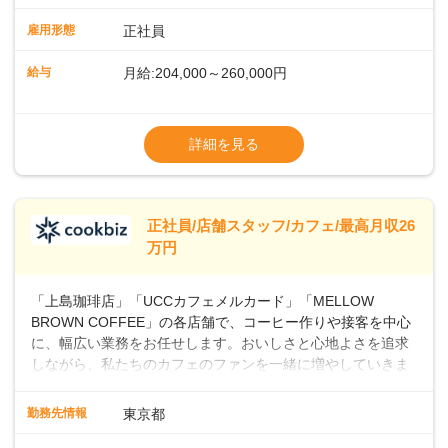
ュアルやトレーニング研修がしっかりあるので、スムーズに
業務に馴染める環境です。「カフェの接客は初めて」という
雇用形態
正社員
方も安心してスタートを♪ ■店長を目指しませんか？店舗スタ
ッフとして経験を積んだ後、店長を目指してみませんか。売
給与
月給:204,000～260,000円
上・シフト・在庫管理やスタッフ育成といった店舗運営をお
任せします。実際に多くの社員がキャリアアップしています
※上記は西日本エリアのスタート給与となり
よ♪あなたも、無理なくステップアップできる環境で、少しず
ます・東日本エリア：月給21万4000～27万
詳細を見る
つ成長していきませんか？
円
※経験・スキルを考慮の上、決定します。
※別途、残業代および各種手当あり
※試用期間なし
正社員/店舗スタッフ/カフェ/最高月収26
■店長職： ・西日本／月給26万7500円
万円
～ ・東日本／月給28万900円～
■年収例・一般職：年収300万円／月給20.4
「上島珈琲店」「UCCカフェメルカード」「MELLOW
万円＋賞与(年3回)・店長職：年収410万円／
BROWN COFFEE」の各店舗で、コーヒー作りや接客を中心
に、幅広い業務をお任せします。おいしさと心地よさを追求
しながら、私たちのカフェのファンを一緒に増やしていきま
せんか？ 【具体的な業務内容】 コーヒーの抽出や各種ドリン
クの作成お客様のご案内、レジ対応軽食メニューの調理店内
勤務先情報
東京都
の清掃コーヒー豆の販売など ■未経験スタートも安心 ◎サポ