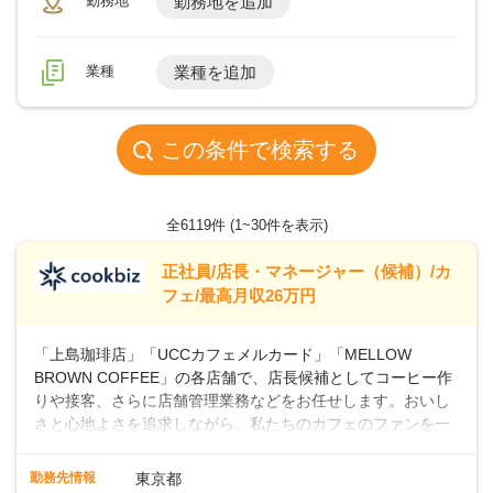
勤務地
勤務地を追加
業種
業種を追加
この条件で検索する
全6119件
(1~30件を表示)
正社員/店長・マネージャー（候補）/カ
フェ/最高月収26万円
「上島珈琲店」「UCCカフェメルカード」「MELLOW
BROWN COFFEE」の各店舗で、店長候補としてコーヒー作
りや接客、さらに店舗管理業務などをお任せします。おいし
さと心地よさを追求しながら、私たちのカフェのファンを一
緒に増やしていきませんか？ 【具体的な業務内容】 コーヒー
の抽出や各種ドリンクの作成お客様のご案内、レジ対応軽食
勤務先情報
東京都