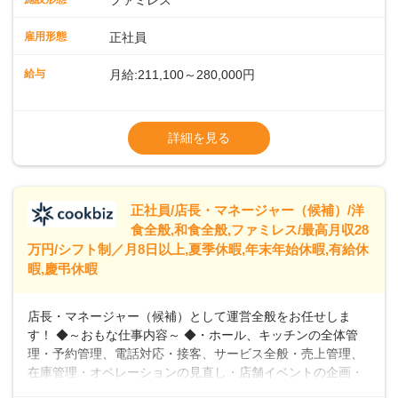
ファミレス
のおかげで、配膳以外の業務に集中でき、なんと片付け時間
や歩行数が約40%も削減されました！また、配膳ロボットに
雇用形態
正社員
加え、働きやすさとお客様の満足度向上を目指し、さまざま
なDX（デジタルトランスフォーメーション）の取り組みを進
給与
月給:211,100～280,000円
めています。 ◆～ライフステージに合った柔軟な働き方～ ◆
出産や育児を経て再就職を目指す世代を全力でサポートして
※試用期間2ヶ月（期間中、給与変更なし）
います。私たちは、多様な働き方を提供し、ライフステージ
※残業代全額支給
詳細を見る
に合わせた柔軟な勤務時間や働きやすい環境を整えていま
※経験に応じて応相談①ナショナル社員：月
す。経験を活かしながら、無理なく新たなキャリアをスター
給245,800円～②エリア社員 ：月給
トできるよう、充実した研修制度やフォロー体制を整備して
います。
正社員/店長・マネージャー（候補）/洋
食全般,和食全般,ファミレス/最高月収28
万円/シフト制／月8日以上,夏季休暇,年末年始休暇,有給休
暇,慶弔休暇
店長・マネージャー（候補）として運営全般をお任せしま
す！ ◆～おもな仕事内容～ ◆・ホール、キッチンの全体管
理・予約管理、電話対応・接客、サービス全般・売上管理、
在庫管理・オペレーションの見直し・店舗イベントの企画・
運営・スタッフの育成やマネジメント、シフト管理 など＼