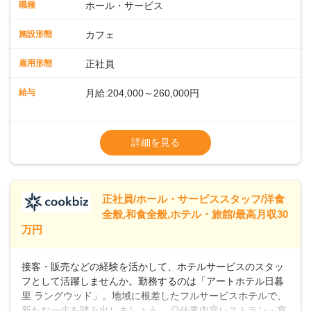
ート体制充実コーヒーの知識から接客マナーまで、先輩スタ
職種
ホール・サービス
ッフが丁寧に教えます。スタッフは20代から40代まで幅広い
年齢層が活躍しており、チームワークも抜群です。基本マニ
施設形態
カフェ
ュアルやトレーニング研修がしっかりあるので、スムーズに
業務に馴染める環境です。「カフェの接客は初めて」という
雇用形態
正社員
方も安心してスタートを♪ ■店長を目指しませんか？店舗スタ
ッフとして経験を積んだ後、店長を目指してみませんか。売
給与
月給:204,000～260,000円
上・シフト・在庫管理やスタッフ育成といった店舗運営をお
任せします。実際に多くの社員がキャリアアップしています
※上記は西日本エリアのスタート給与となり
よ♪あなたも、無理なくステップアップできる環境で、少しず
ます・東日本エリア：月給21万4000～27万
詳細を見る
つ成長していきませんか？
円
※経験・スキルを考慮の上、決定します。
※別途、残業代および各種手当あり
※試用期間なし
正社員/ホール・サービススタッフ/洋食
■店長職： ・西日本／月給26万7500円
全般,和食全般,ホテル・旅館/最高月収30
～ ・東日本／月給28万900円～
万円
■年収例・一般職：年収300万円／月給20.4
万円＋賞与(年3回)・店長職：年収410万円／
接客・販売などの経験を活かして、ホテルサービスのスタッ
フとして活躍しませんか。勤務するのは「アートホテル日暮
里 ラングウッド」。地域に根差したフルサービスホテルで、
新たな一歩を踏み出しましょう。 ◎仕事内容レストラン・宴