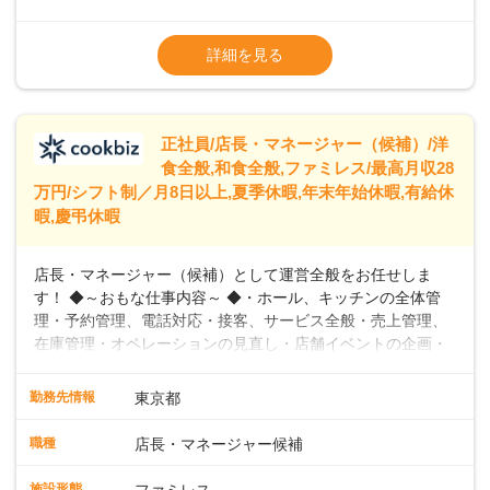
出産や育児を経て再就職を目指す世代を全力でサポートして
※試用期間2ヶ月（期間中、給与変更なし）
います。私たちは、多様な働き方を提供し、ライフステージ
※残業代全額支給
詳細を見る
に合わせた柔軟な勤務時間や働きやすい環境を整えていま
※経験に応じて応相談①ナショナル社員：月
す。経験を活かしながら、無理なく新たなキャリアをスター
給245,800円～②エリア社員 ：月給
トできるよう、充実した研修制度やフォロー体制を整備して
います。
正社員/店長・マネージャー（候補）/洋
食全般,和食全般,ファミレス/最高月収28
万円/シフト制／月8日以上,夏季休暇,年末年始休暇,有給休
暇,慶弔休暇
店長・マネージャー（候補）として運営全般をお任せしま
す！ ◆～おもな仕事内容～ ◆・ホール、キッチンの全体管
理・予約管理、電話対応・接客、サービス全般・売上管理、
在庫管理・オペレーションの見直し・店舗イベントの企画・
運営・スタッフの育成やマネジメント、シフト管理 など＼
入社後はスキルに合わせた業務からお任せしますので、徐々
勤務先情報
東京都
に仕事の幅を広げていきましょう／ ◆～働きやすさと満足度
向上を目指すDX推進～ ◆すかいらーくのレストランでは、
職種
店長・マネージャー候補
配膳ロボットが導入され、重たい食器を運ぶ負担を軽減し、
スタッフの働きやすさをサポートしています。配膳ロボット
施設形態