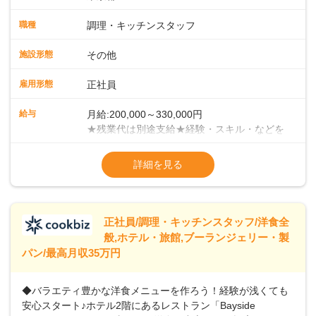
スタッフとして、社員向けメニューの調理をお任せしていき
ます。まずは当店の仕事の流れ・お店のルールを把握してく
職種
調理・キッチンスタッフ
ださい。少しずつ業務に慣れていただければと考えていま
す。 ■チームワークがカギ！当店での調理方法は、給食等の
施設形態
その他
ようにチームで一度に大人数分の調理を手がけていく集団調
理です。メイン・副菜担当、揚げ物担当、ご飯担当、盛り付
雇用形態
正社員
け担当などがあり、各担当部と協力しての業務になります。
＜徐々にマネジメントも学んでください＞業務に慣れてきた
給与
月給:200,000～330,000円
ら、徐々にマネジメント業務をお任せしていきます。パート
★残業代は別途支給★経験・スキル・などを
スタッフのシフト管理やメニュー開発など、店舗運営に携わ
考慮のうえ、決定いたします★賞与年2回
ることになりますので、お店を作っていく面白さを味わえま
（2023年度実績：3.8ヶ月分支給）★昇給年
詳細を見る
すよ！＜将来はキャリアアップも＞まずは、1年間での一人立
1回（55歳まで）＜年収例＞年収380万円／
ちを目指してください。その後は、意欲・能力次第で本社事
入社5年／40歳年収400万円／入社3年／48歳
業部での役職や、その他マネジメント職へのステップアップ
年収460万円／入社7年／51歳
も可能です。
※試用期間3ヶ月あり（給与・待遇変動な
正社員/調理・キッチンスタッフ/洋食全
般,ホテル・旅館,ブーランジェリー・製
パン/最高月収35万円
◆バラエティ豊かな洋食メニューを作ろう！経験が浅くても
安心スタート♪ホテル2階にあるレストラン「Bayside