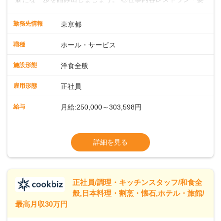
会場での料飲サービスをお任せします。ゲストのアテンド
や、メニュー説明、オーダーや料理のご提供ほか、予約対応
勤務先情報
東京都
やセッティング、片付けなどもお願いします。レストラン全
体を把握し、あなたの真心こもるおもてなしでゲストを笑顔
職種
ホール・サービス
にしていきましょう。レストランやバンケットでのサービス
経験のある方はもちろん、ホテル経験がない方も歓迎。飲食
施設形態
洋食全般
店やカフェ、ファミレスなどでの接客を経験された方も活躍
中です。◇◇クラシカルモダンなホテル◇◇新宿・東京駅ま
雇用形態
正社員
で20分圏内と便利な好ロケーション。ビジネスやレジャーな
どのご利用が多数。18タイプのバンケットルームほか、朝食
給与
月給:250,000～303,598円
からディナーまでお楽しみいただけるオールデイダイニング
「SERIO（セリオ）」、四季折々の味覚を楽しめる和食「割
◎昇給／年1回
烹みなと」などがあります。 ◆POINT◇◇ワークライフバラ
◎賞与／年2回（年2か月分支給）
詳細を見る
ンスがとりやすい♪育休産休、介護休暇などの制度も整ってお
※現在の給与・経験・スキルを考慮します
り、ライフステージが変わっても働きやすい環境です。年間
休日118～121日。長期休暇の取得も推奨しているほか、バー
スデー休暇や永年勤続休暇などの制度もあります。
正社員/調理・キッチンスタッフ/和食全
般,日本料理・割烹・懐石,ホテル・旅館/
最高月収30万円