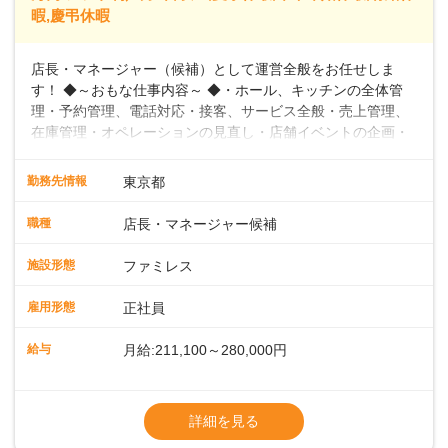
暇,慶弔休暇
店長・マネージャー（候補）として運営全般をお任せしま
す！ ◆～おもな仕事内容～ ◆・ホール、キッチンの全体管
理・予約管理、電話対応・接客、サービス全般・売上管理、
在庫管理・オペレーションの見直し・店舗イベントの企画・
運営・スタッフの育成やマネジメント、シフト管理 など＼
入社後はスキルに合わせた業務からお任せしますので、徐々
勤務先情報
東京都
に仕事の幅を広げていきましょう／ ◆～働きやすさと満足度
向上を目指すDX推進～ ◆すかいらーくのレストランでは、
職種
店長・マネージャー候補
配膳ロボットが導入され、重たい食器を運ぶ負担を軽減し、
スタッフの働きやすさをサポートしています。配膳ロボット
施設形態
ファミレス
のおかげで、配膳以外の業務に集中でき、なんと片付け時間
や歩行数が約40%も削減されました！また、配膳ロボットに
雇用形態
正社員
加え、働きやすさとお客様の満足度向上を目指し、さまざま
なDX（デジタルトランスフォーメーション）の取り組みを進
給与
月給:211,100～280,000円
めています。 ◆～ライフステージに合った柔軟な働き方～ ◆
出産や育児を経て再就職を目指す世代を全力でサポートして
※試用期間2ヶ月（期間中、給与変更なし）
います。私たちは、多様な働き方を提供し、ライフステージ
※残業代全額支給
詳細を見る
に合わせた柔軟な勤務時間や働きやすい環境を整えていま
※経験に応じて応相談①ナショナル社員：月
す。経験を活かしながら、無理なく新たなキャリアをスター