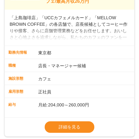
フェ/最高月収26万円
～ ・東日本／月給28万900円～
■年収例・一般職：年収300万円／月給20.4
「上島珈琲店」「UCCカフェメルカード」「MELLOW
万円＋賞与(年3回)・店長職：年収410万円／
BROWN COFFEE」の各店舗で、店長候補としてコーヒー作
りや接客、さらに店舗管理業務などをお任せします。おいし
さと心地よさを追求しながら、私たちのカフェのファンを一
緒に増やしていきませんか？ 【具体的な業務内容】 コーヒー
の抽出や各種ドリンクの作成お客様のご案内、レジ対応軽食
勤務先情報
東京都
メニューの調理店内の清掃コーヒー豆の販売など ■未経験ス
タートも安心 ◎サポート体制充実コーヒーの知識から接客マ
職種
店長・マネージャー候補
ナーまで、先輩スタッフが丁寧に教えます。スタッフは20代
から40代まで幅広い年齢層が活躍しており、チームワークも
施設形態
カフェ
抜群です。基本マニュアルやトレーニング研修がしっかりあ
るので、スムーズに業務に馴染める環境です。「カフェの接
雇用形態
正社員
客は初めて」という方も安心してスタートを♪ ■ゆくゆくは店
長として活躍を！接客業務になれたら、売上・シフト・在庫
給与
月給:204,000～260,000円
管理やスタッフ育成といった管理業務もお任せしていきま
す。「店舗のマネジメントなんて難しそう…」そんな心配は
※上記は西日本エリアのスタート給与となり
一切無用♪一つひとつをしっかり伝えていきますので、無理の
ます・東日本エリア：月給21万4000～27万
詳細を見る
ないペースで覚えていきましょう！さらにマネージャーへの
円
ステップアップもあり！長期のキャリア形成をしっかり支援
※経験・スキルを考慮の上、決定します。