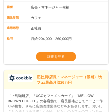
メニューの調理店内の清掃コーヒー豆の販売など ■未経験ス
タートも安心 ◎サポート体制充実コーヒーの知識から接客マ
職種
店長・マネージャー候補
ナーまで、先輩スタッフが丁寧に教えます。スタッフは20代
から40代まで幅広い年齢層が活躍しており、チームワークも
施設形態
カフェ
抜群です。基本マニュアルやトレーニング研修がしっかりあ
るので、スムーズに業務に馴染める環境です。「カフェの接
雇用形態
正社員
客は初めて」という方も安心してスタートを♪ ■ゆくゆくは店
長として活躍を！接客業務になれたら、売上・シフト・在庫
給与
月給:204,000～260,000円
管理やスタッフ育成といった管理業務もお任せしていきま
す。「店舗のマネジメントなんて難しそう…」そんな心配は
※上記は西日本エリアのスタート給与となり
一切無用♪一つひとつをしっかり伝えていきますので、無理の
ます・東日本エリア：月給21万4000～27万
詳細を見る
ないペースで覚えていきましょう！さらにマネージャーへの
円
ステップアップもあり！長期のキャリア形成をしっかり支援
※経験・スキルを考慮の上、決定します。
します。
※別途、残業代および各種手当あり
※試用期間なし
正社員/店長・マネージャー（候補）/カ
■店長職： ・西日本／月給26万7500円
フェ/最高月収26万円
～ ・東日本／月給28万900円～
■年収例・一般職：年収300万円／月給20.4
「上島珈琲店」「UCCカフェメルカード」「MELLOW
万円＋賞与(年3回)・店長職：年収410万円／
BROWN COFFEE」の各店舗で、店長候補としてコーヒー作
りや接客、さらに店舗管理業務などをお任せします。おいし
さと心地よさを追求しながら、私たちのカフェのファンを一