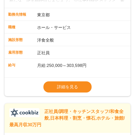
会場での料飲サービスをお任せします。ゲストのアテンド
や、メニュー説明、オーダーや料理のご提供ほか、予約対応
勤務先情報
東京都
やセッティング、片付けなどもお願いします。レストラン全
体を把握し、あなたの真心こもるおもてなしでゲストを笑顔
職種
ホール・サービス
にしていきましょう。レストランやバンケットでのサービス
経験のある方はもちろん、ホテル経験がない方も歓迎。飲食
施設形態
洋食全般
店やカフェ、ファミレスなどでの接客を経験された方も活躍
中です。◇◇クラシカルモダンなホテル◇◇新宿・東京駅ま
雇用形態
正社員
で20分圏内と便利な好ロケーション。ビジネスやレジャーな
どのご利用が多数。18タイプのバンケットルームほか、朝食
給与
月給:250,000～303,598円
からディナーまでお楽しみいただけるオールデイダイニング
「SERIO（セリオ）」、四季折々の味覚を楽しめる和食「割
◎昇給／年1回
烹みなと」などがあります。 ◆POINT◇◇ワークライフバラ
◎賞与／年2回（年2か月分支給）
詳細を見る
ンスがとりやすい♪育休産休、介護休暇などの制度も整ってお
※現在の給与・経験・スキルを考慮します
り、ライフステージが変わっても働きやすい環境です。年間
休日118～121日。長期休暇の取得も推奨しているほか、バー
スデー休暇や永年勤続休暇などの制度もあります。
正社員/調理・キッチンスタッフ/和食全
般,日本料理・割烹・懐石,ホテル・旅館/
最高月収30万円