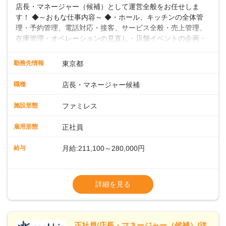
店長・マネージャー（候補）として運営全般をお任せしま
す！ ◆～おもな仕事内容～ ◆・ホール、キッチンの全体管
理・予約管理、電話対応・接客、サービス全般・売上管理、
在庫管理・オペレーションの見直し・店舗イベントの企画・
運営・スタッフの育成やマネジメント、シフト管理 など＼
入社後はスキルに合わせた業務からお任せしますので、徐々
勤務先情報
東京都
に仕事の幅を広げていきましょう／ ◆～働きやすさと満足度
向上を目指すDX推進～ ◆すかいらーくのレストランでは、
職種
店長・マネージャー候補
配膳ロボットが導入され、重たい食器を運ぶ負担を軽減し、
スタッフの働きやすさをサポートしています。配膳ロボット
施設形態
ファミレス
のおかげで、配膳以外の業務に集中でき、なんと片付け時間
や歩行数が約40%も削減されました！また、配膳ロボットに
雇用形態
正社員
加え、働きやすさとお客様の満足度向上を目指し、さまざま
なDX（デジタルトランスフォーメーション）の取り組みを進
給与
月給:211,100～280,000円
めています。 ◆～ライフステージに合った柔軟な働き方～ ◆
出産や育児を経て再就職を目指す世代を全力でサポートして
※試用期間2ヶ月（期間中、給与変更なし）
います。私たちは、多様な働き方を提供し、ライフステージ
※残業代全額支給
詳細を見る
に合わせた柔軟な勤務時間や働きやすい環境を整えていま
※経験に応じて応相談①ナショナル社員：月
す。経験を活かしながら、無理なく新たなキャリアをスター
給245,800円～②エリア社員 ：月給
トできるよう、充実した研修制度やフォロー体制を整備して
います。
正社員/店長・マネージャー（候補）/洋