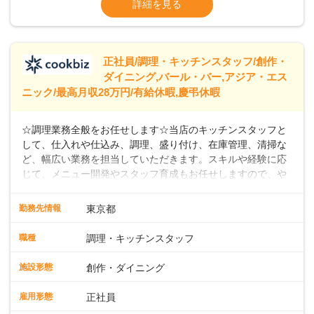
詳細を見る
なし）
※経験年数を考慮の上、決定します。＜年収
例＞300万円~420万円 （賞与年3回を含む）
＞＞＞パートスタッフも同時募集中！時給
正社員/調理・キッチンスタッフ/創作・
ダイニング,バール・バー,アジア・エス
ニック/最高月収28万円/有給休暇,慶弔休暇
☆調理業務全般をお任せします☆当店のキッチンスタッフと
して、仕入れや仕込み、調理、盛り付け、在庫管理、清掃な
ど、幅広い業務を担当していただきます。スキルや経験に応
じて、メニュー開発やスタッフ育成もお任せしますので、や
りがいのある環境です。また出店予定が数多くあり、キャリ
アアップのチャンスが豊富に用意されています。 【Dam
勤務先情報
東京都
Brewery Restaurant】 スパイスの匠、米澤文雄シェフ監修の
もと、クラフトビールと共に楽しめるこだわりのフィッシュ
職種
調理・キッチンスタッフ
アンドチップスがシグネチャーメニュー。さらに、地中海、
中東、アジアなどの多国籍エッセンスを取り入れたカジュア
施設形態
創作・ダイニング
ルフードを提供しています。 【自家醸造のクラフトビール】
楽しい・美味しい瞬間をビールでつなぐことをコンセプト
雇用形態
正社員
に、毎日でも飲み飽きしない自家製ビールを日々店内で一か