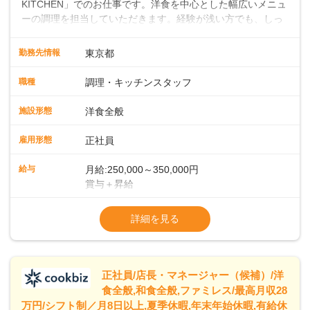
KITCHEN」でのお仕事です。洋食を中心とした幅広いメニュ
ーの調理を担当していただきます。経験が浅い方でも、しっ
かりとしたサポート体制が整っているので、安心してスター
トできます。経験者は、これまでのスキルを活かして即戦力
勤務先情報
東京都
として活躍していただけます。キッチンでは大型ホテルのよ
うな流れ作業ではなく、一人ひとりが責任を持って料理に取
職種
調理・キッチンスタッフ
り組む環境です。そのため、しっかりと実力をつけることが
できます。また、20代・30代の若手や中堅スタッフにどんど
施設形態
洋食全般
ん仕事を任せていくので、若手がぐんぐん成長していくのも
大きな特徴です。 ◆ライブキッチンでお客様を魅了！メニュ
雇用形態
正社員
ー開発であなたのアイデアを形にしよう！シェフはイタリア
ンを極めたベテラン。朝食・ランチの時間帯に、自家製の焼
給与
月給:250,000～350,000円
きたてパンをメインとしたビュッフェスタイルでお客様をお
賞与＋昇給
もてなしします。目の前で料理を仕上げるライブキッチンも
※経験・スキルを考慮の上、決定します
あり、お客様との距離が近い臨場感あふれる環境で、調理だ
※試用期間 3ヶ月間あり（待遇変動なし）
詳細を見る
けでなく演出スキルも身につけられます。さらに、将来的に
※固定残業代15時間25,000円～を含む、超
はメニュー開発にも携わっていただき、あなたのアイデアで
「また食べたい！」「また来たい！」と思っていただけるフ
ァンを一緒に増やしていきましょう！
正社員/店長・マネージャー（候補）/洋
食全般,和食全般,ファミレス/最高月収28
万円/シフト制／月8日以上,夏季休暇,年末年始休暇,有給休