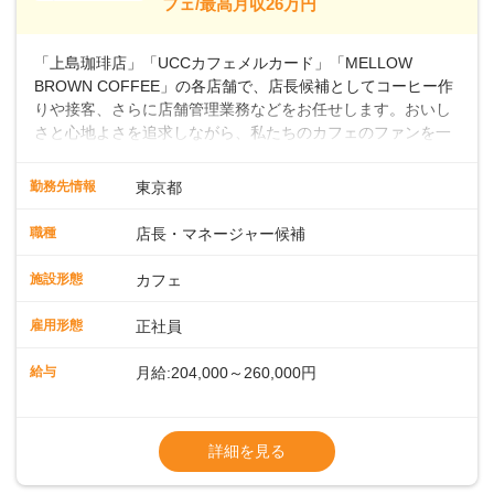
フェ/最高月収26万円
～ ・東日本／月給28万900円～
■年収例・一般職：年収300万円／月給20.4
「上島珈琲店」「UCCカフェメルカード」「MELLOW
万円＋賞与(年3回)・店長職：年収410万円／
BROWN COFFEE」の各店舗で、店長候補としてコーヒー作
りや接客、さらに店舗管理業務などをお任せします。おいし
さと心地よさを追求しながら、私たちのカフェのファンを一
緒に増やしていきませんか？ 【具体的な業務内容】 コーヒー
の抽出や各種ドリンクの作成お客様のご案内、レジ対応軽食
勤務先情報
東京都
メニューの調理店内の清掃コーヒー豆の販売など ■未経験ス
タートも安心 ◎サポート体制充実コーヒーの知識から接客マ
職種
店長・マネージャー候補
ナーまで、先輩スタッフが丁寧に教えます。スタッフは20代
から40代まで幅広い年齢層が活躍しており、チームワークも
施設形態
カフェ
抜群です。基本マニュアルやトレーニング研修がしっかりあ
るので、スムーズに業務に馴染める環境です。「カフェの接
雇用形態
正社員
客は初めて」という方も安心してスタートを♪ ■ゆくゆくは店
長として活躍を！接客業務になれたら、売上・シフト・在庫
給与
月給:204,000～260,000円
管理やスタッフ育成といった管理業務もお任せしていきま
す。「店舗のマネジメントなんて難しそう…」そんな心配は
※上記は西日本エリアのスタート給与となり
一切無用♪一つひとつをしっかり伝えていきますので、無理の
ます・東日本エリア：月給21万4000～27万
詳細を見る
ないペースで覚えていきましょう！さらにマネージャーへの
円
ステップアップもあり！長期のキャリア形成をしっかり支援
※経験・スキルを考慮の上、決定します。