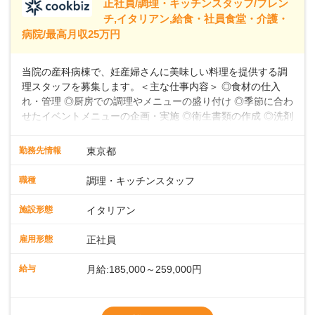
正社員/調理・キッチンスタッフ/フレン
39,600円～43,598円分）を含みます。超過
チ,イタリアン,給食・社員食堂・介護・
病院/最高月収25万円
当院の産科病棟で、妊産婦さんに美味しい料理を提供する調
理スタッフを募集します。＜主な仕事内容＞ ◎食材の仕入
れ・管理 ◎厨房での調理やメニューの盛り付け ◎季節に合わ
せたイベントメニューの企画・実施 ◎衛生書類の作成 ◎洗剤
や消耗品の備品発注、衛生点検 ◎食数の管理 ◎パートスタッ
フの指導 など★フレンチ・和・洋・中・イタリアンなど、
勤務先情報
東京都
様々な料理に挑戦できる環境お任せする業務は、食材の仕入
れ・管理から、厨房での調理やメニューの盛り付け、さらに
職種
調理・キッチンスタッフ
季節に合わせたイベントメニューの企画まで多岐にわたりま
す。フレンチのコース料理から和・洋・中・イタリアンま
施設形態
イタリアン
で、幅広い料理に挑戦できる環境です。衛生書類の作成や備
品発注、食数管理も担当していただきます。各時間帯スタッ
雇用形態
正社員
フ2～4名体制で、安心して働けます。パートスタッフの指導
や育成業務もあるため、スキルアップを目指せます。お産前
給与
月給:185,000～259,000円
後の食事を通して、妊産婦さんに特別な時間を提供しましょ
う。
※残業代別途全額支給
※試用期間3か月間（期間中、給与待遇変更