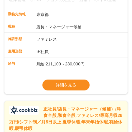
運営・スタッフの育成やマネジメント、シフト管理 など＼
入社後はスキルに合わせた業務からお任せしますので、徐々
勤務先情報
東京都
に仕事の幅を広げていきましょう／ ◆～働きやすさと満足度
向上を目指すDX推進～ ◆すかいらーくのレストランでは、
職種
店長・マネージャー候補
配膳ロボットが導入され、重たい食器を運ぶ負担を軽減し、
スタッフの働きやすさをサポートしています。配膳ロボット
施設形態
ファミレス
のおかげで、配膳以外の業務に集中でき、なんと片付け時間
や歩行数が約40%も削減されました！また、配膳ロボットに
雇用形態
正社員
加え、働きやすさとお客様の満足度向上を目指し、さまざま
なDX（デジタルトランスフォーメーション）の取り組みを進
給与
月給:211,100～280,000円
めています。 ◆～ライフステージに合った柔軟な働き方～ ◆
出産や育児を経て再就職を目指す世代を全力でサポートして
※試用期間2ヶ月（期間中、給与変更なし）
います。私たちは、多様な働き方を提供し、ライフステージ
※残業代全額支給
詳細を見る
に合わせた柔軟な勤務時間や働きやすい環境を整えていま
※経験に応じて応相談①ナショナル社員：月
す。経験を活かしながら、無理なく新たなキャリアをスター
給245,800円～②エリア社員 ：月給
トできるよう、充実した研修制度やフォロー体制を整備して
います。
正社員/店長・マネージャー（候補）/洋
食全般,和食全般,ファミレス/最高月収28
万円/シフト制／月8日以上,夏季休暇,年末年始休暇,有給休
暇,慶弔休暇