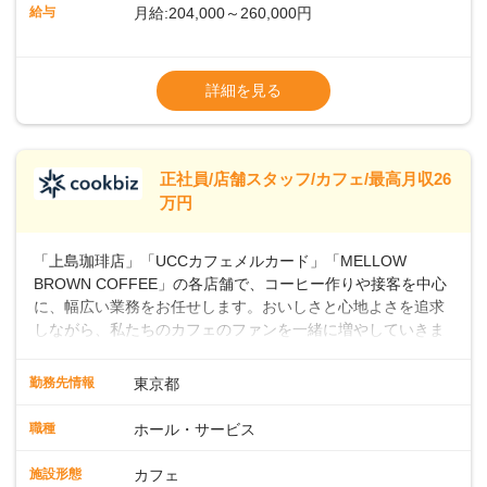
ッフとして経験を積んだ後、店長を目指してみませんか。売
給与
月給:204,000～260,000円
上・シフト・在庫管理やスタッフ育成といった店舗運営をお
任せします。実際に多くの社員がキャリアアップしています
※上記は西日本エリアのスタート給与となり
よ♪あなたも、無理なくステップアップできる環境で、少しず
ます・東日本エリア：月給21万4000～27万
詳細を見る
つ成長していきませんか？
円
※経験・スキルを考慮の上、決定します。
※別途、残業代および各種手当あり
※試用期間なし
正社員/店舗スタッフ/カフェ/最高月収26
■店長職： ・西日本／月給26万7500円
万円
～ ・東日本／月給28万900円～
■年収例・一般職：年収300万円／月給20.4
「上島珈琲店」「UCCカフェメルカード」「MELLOW
万円＋賞与(年3回)・店長職：年収410万円／
BROWN COFFEE」の各店舗で、コーヒー作りや接客を中心
に、幅広い業務をお任せします。おいしさと心地よさを追求
しながら、私たちのカフェのファンを一緒に増やしていきま
せんか？ 【具体的な業務内容】 コーヒーの抽出や各種ドリン
クの作成お客様のご案内、レジ対応軽食メニューの調理店内
勤務先情報
東京都
の清掃コーヒー豆の販売など ■未経験スタートも安心 ◎サポ
ート体制充実コーヒーの知識から接客マナーまで、先輩スタ
職種
ホール・サービス
ッフが丁寧に教えます。スタッフは20代から40代まで幅広い
年齢層が活躍しており、チームワークも抜群です。基本マニ
施設形態
カフェ