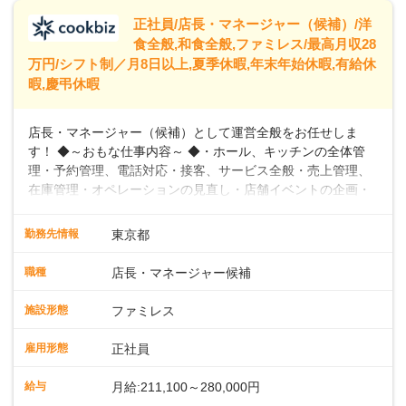
います。
正社員/店長・マネージャー（候補）/洋
食全般,和食全般,ファミレス/最高月収28
万円/シフト制／月8日以上,夏季休暇,年末年始休暇,有給休
暇,慶弔休暇
店長・マネージャー（候補）として運営全般をお任せしま
す！ ◆～おもな仕事内容～ ◆・ホール、キッチンの全体管
理・予約管理、電話対応・接客、サービス全般・売上管理、
在庫管理・オペレーションの見直し・店舗イベントの企画・
運営・スタッフの育成やマネジメント、シフト管理 など＼
入社後はスキルに合わせた業務からお任せしますので、徐々
勤務先情報
東京都
に仕事の幅を広げていきましょう／ ◆～働きやすさと満足度
向上を目指すDX推進～ ◆すかいらーくのレストランでは、
職種
店長・マネージャー候補
配膳ロボットが導入され、重たい食器を運ぶ負担を軽減し、
スタッフの働きやすさをサポートしています。配膳ロボット
施設形態
ファミレス
のおかげで、配膳以外の業務に集中でき、なんと片付け時間
や歩行数が約40%も削減されました！また、配膳ロボットに
雇用形態
正社員
加え、働きやすさとお客様の満足度向上を目指し、さまざま
なDX（デジタルトランスフォーメーション）の取り組みを進
給与
月給:211,100～280,000円
めています。 ◆～ライフステージに合った柔軟な働き方～ ◆