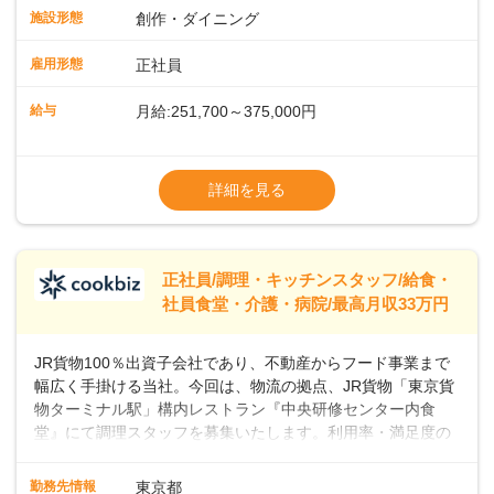
で4880万人がプレイしていると言われ、特にビジネスリーダ
施設形態
創作・ダイニング
ーの間で人気が急上昇しています。一時的なブームにとどま
らず、テニスコートがピックルボールコートに改装されるな
雇用形態
正社員
ど、幅広い層のプレイヤーが楽しんでいるスポーツです。私
たちと一緒に、新しいスタートを切りませんか？あなたのご
給与
月給:251,700～375,000円
応募を心よりお待ちしております！
※経験・スキルなどを考慮のうえ決定します
▼給与改定（年1回)
詳細を見る
▼決算賞与（年1回)
【手当】
正社員/調理・キッチンスタッフ/給食・
▼残業手当（固定残業見合手当43,613円～／
社員食堂・介護・病院/最高月収33万円
残業見合30時間を超えた分は別途支給）
▼法定休出手当
JR貨物100％出資子会社であり、不動産からフード事業まで
▼深夜勤務手当（22:00〜25%UP）
幅広く手掛ける当社。今回は、物流の拠点、JR貨物「東京貨
▼交通費支給（上限月10万円)
物ターミナル駅」構内レストラン『中央研修センター内食
堂』にて調理スタッフを募集いたします。利用率・満足度の
高いお店づくりを目指して、一緒に盛り上げていきましょ
う！＜まずは調理スタッフとして＞入社後、あなたには調理
勤務先情報
東京都