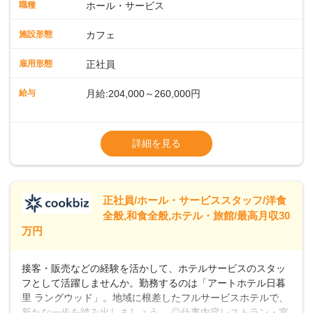
ート体制充実コーヒーの知識から接客マナーまで、先輩スタ
職種
ホール・サービス
ッフが丁寧に教えます。スタッフは20代から40代まで幅広い
年齢層が活躍しており、チームワークも抜群です。基本マニ
施設形態
カフェ
ュアルやトレーニング研修がしっかりあるので、スムーズに
業務に馴染める環境です。「カフェの接客は初めて」という
雇用形態
正社員
方も安心してスタートを♪ ■店長を目指しませんか？店舗スタ
ッフとして経験を積んだ後、店長を目指してみませんか。売
給与
月給:204,000～260,000円
上・シフト・在庫管理やスタッフ育成といった店舗運営をお
任せします。実際に多くの社員がキャリアアップしています
※上記は西日本エリアのスタート給与となり
よ♪あなたも、無理なくステップアップできる環境で、少しず
ます・東日本エリア：月給21万4000～27万
詳細を見る
つ成長していきませんか？
円
※経験・スキルを考慮の上、決定します。
※別途、残業代および各種手当あり
※試用期間なし
正社員/ホール・サービススタッフ/洋食
■店長職： ・西日本／月給26万7500円
全般,和食全般,ホテル・旅館/最高月収30
～ ・東日本／月給28万900円～
万円
■年収例・一般職：年収300万円／月給20.4
万円＋賞与(年3回)・店長職：年収410万円／
接客・販売などの経験を活かして、ホテルサービスのスタッ
フとして活躍しませんか。勤務するのは「アートホテル日暮
里 ラングウッド」。地域に根差したフルサービスホテルで、
新たな一歩を踏み出しましょう。 ◎仕事内容レストラン・宴