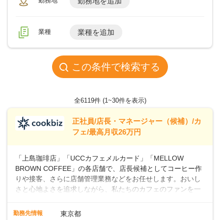
勤務地
勤務地を追加
業種
業種を追加
この条件で検索する
全6119件
(1~30件を表示)
正社員/店長・マネージャー（候補）/カ
フェ/最高月収26万円
「上島珈琲店」「UCCカフェメルカード」「MELLOW
BROWN COFFEE」の各店舗で、店長候補としてコーヒー作
りや接客、さらに店舗管理業務などをお任せします。おいし
さと心地よさを追求しながら、私たちのカフェのファンを一
緒に増やしていきませんか？ 【具体的な業務内容】 コーヒー
の抽出や各種ドリンクの作成お客様のご案内、レジ対応軽食
勤務先情報
東京都