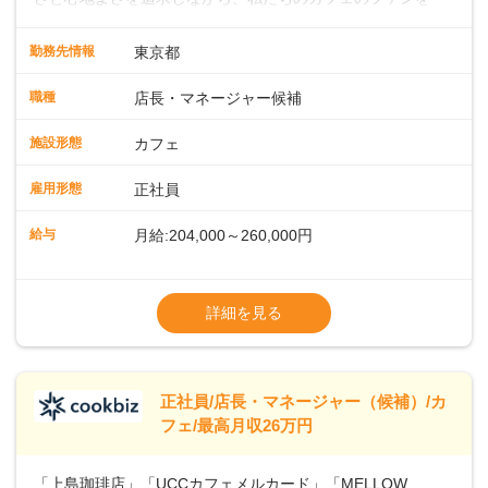
緒に増やしていきませんか？ 【具体的な業務内容】 コーヒー
の抽出や各種ドリンクの作成お客様のご案内、レジ対応軽食
勤務先情報
東京都
メニューの調理店内の清掃コーヒー豆の販売など ■未経験ス
タートも安心 ◎サポート体制充実コーヒーの知識から接客マ
職種
店長・マネージャー候補
ナーまで、先輩スタッフが丁寧に教えます。スタッフは20代
から40代まで幅広い年齢層が活躍しており、チームワークも
施設形態
カフェ
抜群です。基本マニュアルやトレーニング研修がしっかりあ
るので、スムーズに業務に馴染める環境です。「カフェの接
雇用形態
正社員
客は初めて」という方も安心してスタートを♪ ■ゆくゆくは店
長として活躍を！接客業務になれたら、売上・シフト・在庫
給与
月給:204,000～260,000円
管理やスタッフ育成といった管理業務もお任せしていきま
す。「店舗のマネジメントなんて難しそう…」そんな心配は
※上記は西日本エリアのスタート給与となり
一切無用♪一つひとつをしっかり伝えていきますので、無理の
ます・東日本エリア：月給21万4000～27万
詳細を見る
ないペースで覚えていきましょう！さらにマネージャーへの
円
ステップアップもあり！長期のキャリア形成をしっかり支援
※経験・スキルを考慮の上、決定します。
します。
※別途、残業代および各種手当あり
※試用期間なし
正社員/店長・マネージャー（候補）/カ
■店長職： ・西日本／月給26万7500円
フェ/最高月収26万円
～ ・東日本／月給28万900円～
■年収例・一般職：年収300万円／月給20.4
「上島珈琲店」「UCCカフェメルカード」「MELLOW
万円＋賞与(年3回)・店長職：年収410万円／