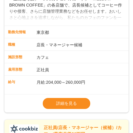
BROWN COFFEE」の各店舗で、店長候補としてコーヒー作
りや接客、さらに店舗管理業務などをお任せします。おいし
さと心地よさを追求しながら、私たちのカフェのファンを一
緒に増やしていきませんか？ 【具体的な業務内容】 コーヒー
の抽出や各種ドリンクの作成お客様のご案内、レジ対応軽食
勤務先情報
東京都
メニューの調理店内の清掃コーヒー豆の販売など ■未経験ス
タートも安心 ◎サポート体制充実コーヒーの知識から接客マ
職種
店長・マネージャー候補
ナーまで、先輩スタッフが丁寧に教えます。スタッフは20代
から40代まで幅広い年齢層が活躍しており、チームワークも
施設形態
カフェ
抜群です。基本マニュアルやトレーニング研修がしっかりあ
るので、スムーズに業務に馴染める環境です。「カフェの接
雇用形態
正社員
客は初めて」という方も安心してスタートを♪ ■ゆくゆくは店
長として活躍を！接客業務になれたら、売上・シフト・在庫
給与
月給:204,000～260,000円
管理やスタッフ育成といった管理業務もお任せしていきま
す。「店舗のマネジメントなんて難しそう…」そんな心配は
※上記は西日本エリアのスタート給与となり
一切無用♪一つひとつをしっかり伝えていきますので、無理の
ます・東日本エリア：月給21万4000～27万
詳細を見る
ないペースで覚えていきましょう！さらにマネージャーへの
円
ステップアップもあり！長期のキャリア形成をしっかり支援
※経験・スキルを考慮の上、決定します。
します。
※別途、残業代および各種手当あり
※試用期間なし
正社員/店長・マネージャー（候補）/カ
■店長職： ・西日本／月給26万7500円