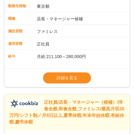
入社後はスキルに合わせた業務からお任せしますので、徐々
勤務先情報
東京都
に仕事の幅を広げていきましょう／ ◆～働きやすさと満足度
向上を目指すDX推進～ ◆すかいらーくのレストランでは、
職種
店長・マネージャー候補
配膳ロボットが導入され、重たい食器を運ぶ負担を軽減し、
スタッフの働きやすさをサポートしています。配膳ロボット
施設形態
ファミレス
のおかげで、配膳以外の業務に集中でき、なんと片付け時間
や歩行数が約40%も削減されました！また、配膳ロボットに
雇用形態
正社員
加え、働きやすさとお客様の満足度向上を目指し、さまざま
なDX（デジタルトランスフォーメーション）の取り組みを進
給与
月給:211,100～280,000円
めています。 ◆～ライフステージに合った柔軟な働き方～ ◆
出産や育児を経て再就職を目指す世代を全力でサポートして
※試用期間2ヶ月（期間中、給与変更なし）
います。私たちは、多様な働き方を提供し、ライフステージ
※残業代全額支給
詳細を見る
に合わせた柔軟な勤務時間や働きやすい環境を整えていま
※経験に応じて応相談①ナショナル社員：月
す。経験を活かしながら、無理なく新たなキャリアをスター
給245,800円～②エリア社員 ：月給
トできるよう、充実した研修制度やフォロー体制を整備して
います。
正社員/店長・マネージャー（候補）/洋
食全般,和食全般,ファミレス/最高月収28
万円/シフト制／月8日以上,夏季休暇,年末年始休暇,有給休
暇,慶弔休暇