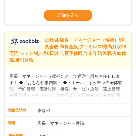
出産や育児を経て再就職を目指す世代を全力でサポートして
※試用期間2ヶ月（期間中、給与変更なし）
います。私たちは、多様な働き方を提供し、ライフステージ
※残業代全額支給
詳細を見る
に合わせた柔軟な勤務時間や働きやすい環境を整えていま
※経験に応じて応相談①ナショナル社員：月
す。経験を活かしながら、無理なく新たなキャリアをスター
給245,800円～②エリア社員 ：月給
トできるよう、充実した研修制度やフォロー体制を整備して
います。
正社員/店長・マネージャー（候補）/洋
食全般,和食全般,ファミレス/最高月収28
万円/シフト制／月8日以上,夏季休暇,年末年始休暇,有給休
暇,慶弔休暇
店長・マネージャー（候補）として運営全般をお任せしま
す！ ◆～おもな仕事内容～ ◆・ホール、キッチンの全体管
理・予約管理、電話対応・接客、サービス全般・売上管理、
在庫管理・オペレーションの見直し・店舗イベントの企画・
運営・スタッフの育成やマネジメント、シフト管理 など＼
入社後はスキルに合わせた業務からお任せしますので、徐々
勤務先情報
東京都
に仕事の幅を広げていきましょう／ ◆～働きやすさと満足度
向上を目指すDX推進～ ◆すかいらーくのレストランでは、
職種
店長・マネージャー候補
配膳ロボットが導入され、重たい食器を運ぶ負担を軽減し、
スタッフの働きやすさをサポートしています。配膳ロボット
施設形態