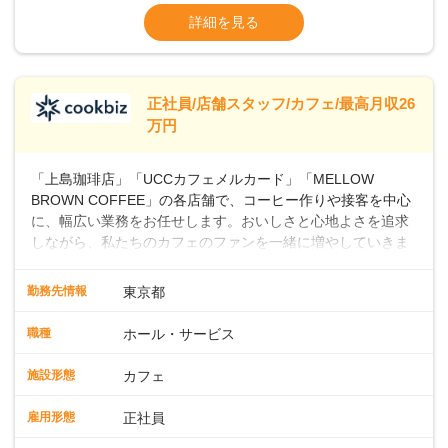
よ♪あなたも、無理なくステップアップできる環境で、少しず
ます・東日本エリア：月給21万4000～27万
詳細を見る
つ成長していきませんか？
円
※経験・スキルを考慮の上、決定します。
※別途、残業代および各種手当あり
※試用期間なし
正社員/店舗スタッフ/カフェ/最高月収26
■店長職： ・西日本／月給26万7500円
万円
～ ・東日本／月給28万900円～
■年収例・一般職：年収300万円／月給20.4
「上島珈琲店」「UCCカフェメルカード」「MELLOW
万円＋賞与(年3回)・店長職：年収410万円／
BROWN COFFEE」の各店舗で、コーヒー作りや接客を中心
に、幅広い業務をお任せします。おいしさと心地よさを追求
しながら、私たちのカフェのファンを一緒に増やしていきま
せんか？ 【具体的な業務内容】 コーヒーの抽出や各種ドリン
クの作成お客様のご案内、レジ対応軽食メニューの調理店内
勤務先情報
東京都
の清掃コーヒー豆の販売など ■未経験スタートも安心 ◎サポ
ート体制充実コーヒーの知識から接客マナーまで、先輩スタ
職種
ホール・サービス
ッフが丁寧に教えます。スタッフは20代から40代まで幅広い
年齢層が活躍しており、チームワークも抜群です。基本マニ
施設形態
カフェ
ュアルやトレーニング研修がしっかりあるので、スムーズに
業務に馴染める環境です。「カフェの接客は初めて」という
雇用形態
正社員
方も安心してスタートを♪ ■店長を目指しませんか？店舗スタ