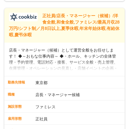
給245,800円～②エリア社員 ：月給
トできるよう、充実した研修制度やフォロー体制を整備して
います。
正社員/店長・マネージャー（候補）/洋
食全般,和食全般,ファミレス/最高月収28
万円/シフト制／月8日以上,夏季休暇,年末年始休暇,有給休
暇,慶弔休暇
店長・マネージャー（候補）として運営全般をお任せしま
す！ ◆～おもな仕事内容～ ◆・ホール、キッチンの全体管
理・予約管理、電話対応・接客、サービス全般・売上管理、
在庫管理・オペレーションの見直し・店舗イベントの企画・
運営・スタッフの育成やマネジメント、シフト管理 など＼
入社後はスキルに合わせた業務からお任せしますので、徐々
勤務先情報
東京都
に仕事の幅を広げていきましょう／ ◆～働きやすさと満足度
向上を目指すDX推進～ ◆すかいらーくのレストランでは、
職種
店長・マネージャー候補
配膳ロボットが導入され、重たい食器を運ぶ負担を軽減し、
スタッフの働きやすさをサポートしています。配膳ロボット
施設形態
ファミレス
のおかげで、配膳以外の業務に集中でき、なんと片付け時間
や歩行数が約40%も削減されました！また、配膳ロボットに
雇用形態
正社員
加え、働きやすさとお客様の満足度向上を目指し、さまざま
なDX（デジタルトランスフォーメーション）の取り組みを進