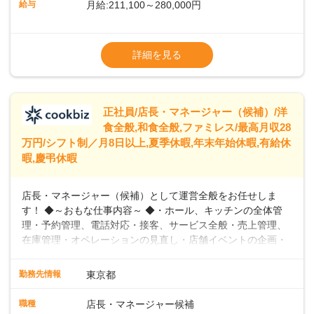
給与
月給:211,100～280,000円
めています。 ◆～ライフステージに合った柔軟な働き方～ ◆
出産や育児を経て再就職を目指す世代を全力でサポートして
※試用期間2ヶ月（期間中、給与変更なし）
います。私たちは、多様な働き方を提供し、ライフステージ
※残業代全額支給
詳細を見る
に合わせた柔軟な勤務時間や働きやすい環境を整えていま
※経験に応じて応相談①ナショナル社員：月
す。経験を活かしながら、無理なく新たなキャリアをスター
給245,800円～②エリア社員 ：月給
トできるよう、充実した研修制度やフォロー体制を整備して
います。
正社員/店長・マネージャー（候補）/洋
食全般,和食全般,ファミレス/最高月収28
万円/シフト制／月8日以上,夏季休暇,年末年始休暇,有給休
暇,慶弔休暇
店長・マネージャー（候補）として運営全般をお任せしま
す！ ◆～おもな仕事内容～ ◆・ホール、キッチンの全体管
理・予約管理、電話対応・接客、サービス全般・売上管理、
在庫管理・オペレーションの見直し・店舗イベントの企画・
運営・スタッフの育成やマネジメント、シフト管理 など＼
入社後はスキルに合わせた業務からお任せしますので、徐々
勤務先情報
東京都
に仕事の幅を広げていきましょう／ ◆～働きやすさと満足度
向上を目指すDX推進～ ◆すかいらーくのレストランでは、
職種
店長・マネージャー候補
配膳ロボットが導入され、重たい食器を運ぶ負担を軽減し、