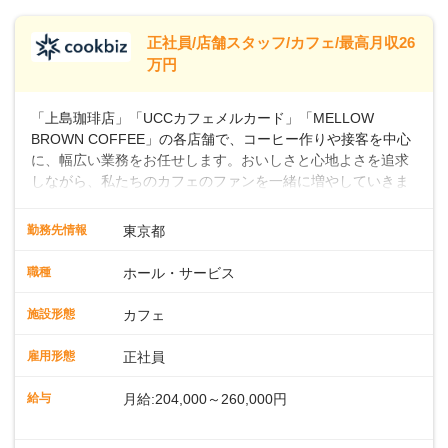
します。
※別途、残業代および各種手当あり
※試用期間なし
正社員/店舗スタッフ/カフェ/最高月収26
■店長職： ・西日本／月給26万7500円
万円
～ ・東日本／月給28万900円～
■年収例・一般職：年収300万円／月給20.4
「上島珈琲店」「UCCカフェメルカード」「MELLOW
万円＋賞与(年3回)・店長職：年収410万円／
BROWN COFFEE」の各店舗で、コーヒー作りや接客を中心
に、幅広い業務をお任せします。おいしさと心地よさを追求
しながら、私たちのカフェのファンを一緒に増やしていきま
せんか？ 【具体的な業務内容】 コーヒーの抽出や各種ドリン
クの作成お客様のご案内、レジ対応軽食メニューの調理店内
勤務先情報
東京都
の清掃コーヒー豆の販売など ■未経験スタートも安心 ◎サポ
ート体制充実コーヒーの知識から接客マナーまで、先輩スタ
職種
ホール・サービス
ッフが丁寧に教えます。スタッフは20代から40代まで幅広い
年齢層が活躍しており、チームワークも抜群です。基本マニ
施設形態
カフェ
ュアルやトレーニング研修がしっかりあるので、スムーズに
業務に馴染める環境です。「カフェの接客は初めて」という
雇用形態
正社員
方も安心してスタートを♪ ■店長を目指しませんか？店舗スタ
ッフとして経験を積んだ後、店長を目指してみませんか。売
給与
月給:204,000～260,000円
上・シフト・在庫管理やスタッフ育成といった店舗運営をお
任せします。実際に多くの社員がキャリアアップしています
※上記は西日本エリアのスタート給与となり