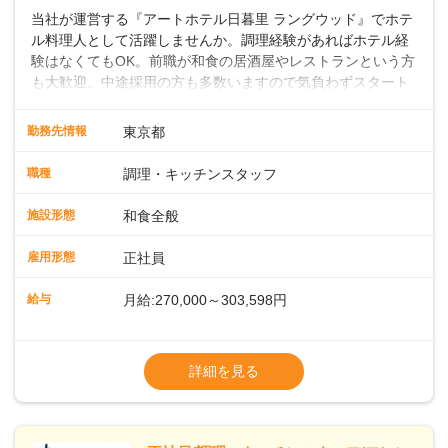
当社が運営する『アートホテル日暮里 ラングウッド』でホテ
ル料理人として活躍しませんか。調理経験があればホテル経
験はなくてもOK。前職が和食の居酒屋やレストランという方
も大歓迎。中途採用の方も多数いますので気負わずスタート
できます。地域に根差したフルサービスホテルなら仕事の幅
も深さもグッと広がりますよ。 ◎仕事内容ホテル内のレスト
勤務先情報
東京都
ランや宴会場での和食調理をお願いします。焼き物や煮物の
調理、盛り付け、刺身の切り出しのほか、料理長の下で和食
職種
調理・キッチンスタッフ
調理や仕込みの状況管理などの調理にかかる全般をお任せし
ます。スキルや経験に応じて発注業務やアルバイトスタッフ
施設形態
和食全般
の指導もお願いします。◇◇クラシカルモダンなホテル◇◇
新宿・東京駅まで20分圏内と便利な好ロケーション。ビジネ
雇用形態
正社員
スやレジャーなどのご利用が多く、18タイプのバンケットル
ームほか、朝食からディナーまでお楽しみいただけるオール
給与
月給:270,000～303,598円
デイダイニング「SERIO（セリオ）」、四季折々の味覚を楽
しめる和食「割烹みなと」などがあります。 ◆POINT◇◇
◎昇給／年1回
◎ワークライフバランスがとりやすい♪年間休日118～121
◎賞与／年2回（年2か月分支給）
詳細を見る
日。長期休暇の取得も推奨しているほか、バースデー休暇や
※経験・能力および年齢・前職給与を考慮し
永年勤続休暇などの制度もあります。 ◎奨学金返還支援制度
て優遇いたします
従業員の声を元に、2023年11月よりスタート。毎月最大1.5
※試用期間3ヶ月（同条件）
万円、最長10年間として、当社が直接返済を行います。
※給与には固定残業代（月22時間分、