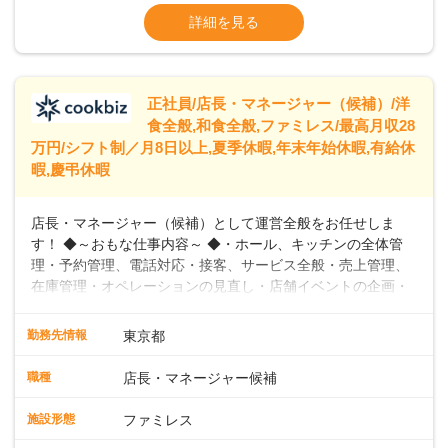
います。私たちは、多様な働き方を提供し、ライフステージ
※残業代全額支給
詳細を見る
に合わせた柔軟な勤務時間や働きやすい環境を整えていま
※経験に応じて応相談①ナショナル社員：月
す。経験を活かしながら、無理なく新たなキャリアをスター
給245,800円～②エリア社員 ：月給
トできるよう、充実した研修制度やフォロー体制を整備して
います。
正社員/店長・マネージャー（候補）/洋
食全般,和食全般,ファミレス/最高月収28
万円/シフト制／月8日以上,夏季休暇,年末年始休暇,有給休
暇,慶弔休暇
店長・マネージャー（候補）として運営全般をお任せしま
す！ ◆～おもな仕事内容～ ◆・ホール、キッチンの全体管
理・予約管理、電話対応・接客、サービス全般・売上管理、
在庫管理・オペレーションの見直し・店舗イベントの企画・
運営・スタッフの育成やマネジメント、シフト管理 など＼
入社後はスキルに合わせた業務からお任せしますので、徐々
勤務先情報
東京都
に仕事の幅を広げていきましょう／ ◆～働きやすさと満足度
向上を目指すDX推進～ ◆すかいらーくのレストランでは、
職種
店長・マネージャー候補
配膳ロボットが導入され、重たい食器を運ぶ負担を軽減し、
スタッフの働きやすさをサポートしています。配膳ロボット
施設形態
ファミレス
のおかげで、配膳以外の業務に集中でき、なんと片付け時間