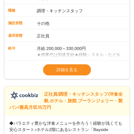
スタッフとして、社員向けメニューの調理をお任せしていき
ます。まずは当店の仕事の流れ・お店のルールを把握してく
職種
調理・キッチンスタッフ
ださい。少しずつ業務に慣れていただければと考えていま
す。 ■チームワークがカギ！当店での調理方法は、給食等の
施設形態
その他
ようにチームで一度に大人数分の調理を手がけていく集団調
理です。メイン・副菜担当、揚げ物担当、ご飯担当、盛り付
雇用形態
正社員
け担当などがあり、各担当部と協力しての業務になります。
＜徐々にマネジメントも学んでください＞業務に慣れてきた
給与
月給:200,000～330,000円
ら、徐々にマネジメント業務をお任せしていきます。パート
★残業代は別途支給★経験・スキル・などを
スタッフのシフト管理やメニュー開発など、店舗運営に携わ
考慮のうえ、決定いたします★賞与年2回
ることになりますので、お店を作っていく面白さを味わえま
（2023年度実績：3.8ヶ月分支給）★昇給年
詳細を見る
すよ！＜将来はキャリアアップも＞まずは、1年間での一人立
1回（55歳まで）＜年収例＞年収380万円／
ちを目指してください。その後は、意欲・能力次第で本社事
入社5年／40歳年収400万円／入社3年／48歳
業部での役職や、その他マネジメント職へのステップアップ
年収460万円／入社7年／51歳
も可能です。
※試用期間3ヶ月あり（給与・待遇変動な
正社員/調理・キッチンスタッフ/洋食全
般,ホテル・旅館,ブーランジェリー・製
パン/最高月収35万円
◆バラエティ豊かな洋食メニューを作ろう！経験が浅くても
安心スタート♪ホテル2階にあるレストラン「Bayside