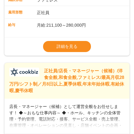
ファミレス
のおかげで、配膳以外の業務に集中でき、なんと片付け時間
や歩行数が約40%も削減されました！また、配膳ロボットに
雇用形態
正社員
加え、働きやすさとお客様の満足度向上を目指し、さまざま
なDX（デジタルトランスフォーメーション）の取り組みを進
給与
月給:211,100～280,000円
めています。 ◆～ライフステージに合った柔軟な働き方～ ◆
出産や育児を経て再就職を目指す世代を全力でサポートして
※試用期間2ヶ月（期間中、給与変更なし）
います。私たちは、多様な働き方を提供し、ライフステージ
※残業代全額支給
詳細を見る
に合わせた柔軟な勤務時間や働きやすい環境を整えていま
※経験に応じて応相談①ナショナル社員：月
す。経験を活かしながら、無理なく新たなキャリアをスター
給245,800円～②エリア社員 ：月給
トできるよう、充実した研修制度やフォロー体制を整備して
います。
正社員/店長・マネージャー（候補）/洋
食全般,和食全般,ファミレス/最高月収28
万円/シフト制／月8日以上,夏季休暇,年末年始休暇,有給休
暇,慶弔休暇
店長・マネージャー（候補）として運営全般をお任せしま
す！ ◆～おもな仕事内容～ ◆・ホール、キッチンの全体管
理・予約管理、電話対応・接客、サービス全般・売上管理、
在庫管理・オペレーションの見直し・店舗イベントの企画・
運営・スタッフの育成やマネジメント、シフト管理 など＼