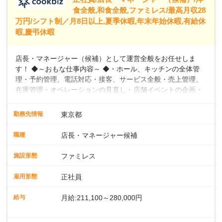
食全般,和食全般,ファミレス/最高月収28
万円/シフト制／月8日以上,夏季休暇,年末年始休暇,有給休
暇,慶弔休暇
店長・マネージャー（候補）として運営全般をお任せしま
す！ ◆～おもな仕事内容～ ◆・ホール、キッチンの全体管
理・予約管理、電話対応・接客、サービス全般・売上管理、
在庫管理・オペレーションの見直し・店舗イベントの企画・
運営・スタッフの育成やマネジメント、シフト管理 など＼
入社後はスキルに合わせた業務からお任せしますので、徐々
勤務先情報
東京都
に仕事の幅を広げていきましょう／ ◆～働きやすさと満足度
向上を目指すDX推進～ ◆すかいらーくのレストランでは、
職種
店長・マネージャー候補
配膳ロボットが導入され、重たい食器を運ぶ負担を軽減し、
スタッフの働きやすさをサポートしています。配膳ロボット
施設形態
ファミレス
のおかげで、配膳以外の業務に集中でき、なんと片付け時間
や歩行数が約40%も削減されました！また、配膳ロボットに
雇用形態
正社員
加え、働きやすさとお客様の満足度向上を目指し、さまざま
なDX（デジタルトランスフォーメーション）の取り組みを進
給与
月給:211,100～280,000円
めています。 ◆～ライフステージに合った柔軟な働き方～ ◆
出産や育児を経て再就職を目指す世代を全力でサポートして
※試用期間2ヶ月（期間中、給与変更なし）