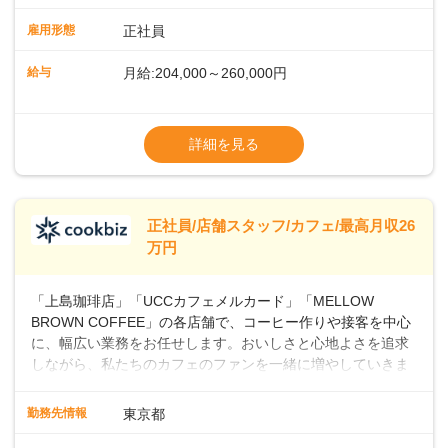
ュアルやトレーニング研修がしっかりあるので、スムーズに
業務に馴染める環境です。「カフェの接客は初めて」という
雇用形態
正社員
方も安心してスタートを♪ ■店長を目指しませんか？店舗スタ
ッフとして経験を積んだ後、店長を目指してみませんか。売
給与
月給:204,000～260,000円
上・シフト・在庫管理やスタッフ育成といった店舗運営をお
任せします。実際に多くの社員がキャリアアップしています
※上記は西日本エリアのスタート給与となり
よ♪あなたも、無理なくステップアップできる環境で、少しず
ます・東日本エリア：月給21万4000～27万
詳細を見る
つ成長していきませんか？
円
※経験・スキルを考慮の上、決定します。
※別途、残業代および各種手当あり
※試用期間なし
正社員/店舗スタッフ/カフェ/最高月収26
■店長職： ・西日本／月給26万7500円
万円
～ ・東日本／月給28万900円～
■年収例・一般職：年収300万円／月給20.4
「上島珈琲店」「UCCカフェメルカード」「MELLOW
万円＋賞与(年3回)・店長職：年収410万円／
BROWN COFFEE」の各店舗で、コーヒー作りや接客を中心
に、幅広い業務をお任せします。おいしさと心地よさを追求
しながら、私たちのカフェのファンを一緒に増やしていきま
せんか？ 【具体的な業務内容】 コーヒーの抽出や各種ドリン
クの作成お客様のご案内、レジ対応軽食メニューの調理店内
勤務先情報
東京都
の清掃コーヒー豆の販売など ■未経験スタートも安心 ◎サポ