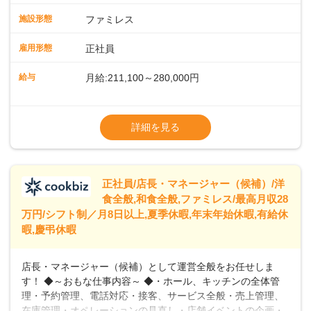
スタッフの働きやすさをサポートしています。配膳ロボット
施設形態
ファミレス
のおかげで、配膳以外の業務に集中でき、なんと片付け時間
や歩行数が約40%も削減されました！また、配膳ロボットに
雇用形態
正社員
加え、働きやすさとお客様の満足度向上を目指し、さまざま
なDX（デジタルトランスフォーメーション）の取り組みを進
給与
月給:211,100～280,000円
めています。 ◆～ライフステージに合った柔軟な働き方～ ◆
出産や育児を経て再就職を目指す世代を全力でサポートして
※試用期間2ヶ月（期間中、給与変更なし）
います。私たちは、多様な働き方を提供し、ライフステージ
※残業代全額支給
詳細を見る
に合わせた柔軟な勤務時間や働きやすい環境を整えていま
※経験に応じて応相談①ナショナル社員：月
す。経験を活かしながら、無理なく新たなキャリアをスター
給245,800円～②エリア社員 ：月給
トできるよう、充実した研修制度やフォロー体制を整備して
います。
正社員/店長・マネージャー（候補）/洋
食全般,和食全般,ファミレス/最高月収28
万円/シフト制／月8日以上,夏季休暇,年末年始休暇,有給休
暇,慶弔休暇
店長・マネージャー（候補）として運営全般をお任せしま
す！ ◆～おもな仕事内容～ ◆・ホール、キッチンの全体管
理・予約管理、電話対応・接客、サービス全般・売上管理、
在庫管理・オペレーションの見直し・店舗イベントの企画・