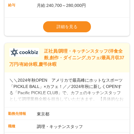
ら醸造しています。私たちと一緒に、新しいスタートを切り
給与
月給:240,700～280,000円
ませんか？あなたのご応募を心よりお待ちしております！
※経験・スキルなどを考慮のうえ決定します
▼給与改定（年1回)
詳細を見る
▼決算賞与（年1回)
【手当】
正社員/調理・キッチンスタッフ/洋食全
▼残業手当（固定残業見合手当43,613円～／
般,創作・ダイニング,カフェ/最高月収37
残業見合30時間を超えた分は別途支給）
万円/有給休暇,慶弔休暇
▼法定休出手当
▼深夜勤務手当（22:00〜25%UP）
＼＼2024年秋OPEN アメリカで最高峰にホットなスポーツ
▼交通費支給（上限月10万円)
「PICKLE BALL」×カフェ！／／2024年秋に新しくOPENす
※第二新卒は月給22万円～
る「Pacific PICKLE CLUB」で、カフェのキッチンスタッフ
として調理業務全般を担当していただきます。 【具体的なお
仕事内容】 ・食材の発注・仕込み・簡単な調理・盛り付け・
清掃などスキルや希望に応じて、新メニューの開発にも積極
勤務先情報
東京都
的に携わっていただけます。オープニングスタッフとして、
新店舗の立ち上げに貢献し、カフェの成功に向けた重要な役
職種
調理・キッチンスタッフ
割を担うチャンスです。 【 PICKLE BALLとは】 現在、全米