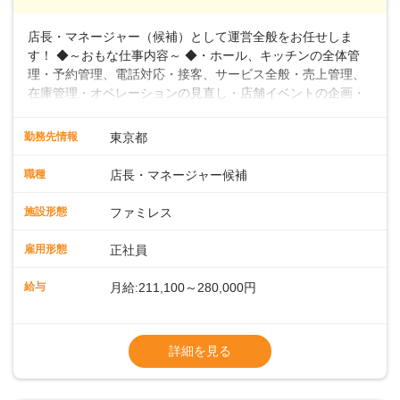
店長・マネージャー（候補）として運営全般をお任せしま
す！ ◆～おもな仕事内容～ ◆・ホール、キッチンの全体管
理・予約管理、電話対応・接客、サービス全般・売上管理、
在庫管理・オペレーションの見直し・店舗イベントの企画・
運営・スタッフの育成やマネジメント、シフト管理 など＼
入社後はスキルに合わせた業務からお任せしますので、徐々
勤務先情報
東京都
に仕事の幅を広げていきましょう／ ◆～働きやすさと満足度
向上を目指すDX推進～ ◆すかいらーくのレストランでは、
職種
店長・マネージャー候補
配膳ロボットが導入され、重たい食器を運ぶ負担を軽減し、
スタッフの働きやすさをサポートしています。配膳ロボット
施設形態
ファミレス
のおかげで、配膳以外の業務に集中でき、なんと片付け時間
や歩行数が約40%も削減されました！また、配膳ロボットに
雇用形態
正社員
加え、働きやすさとお客様の満足度向上を目指し、さまざま
なDX（デジタルトランスフォーメーション）の取り組みを進
給与
月給:211,100～280,000円
めています。 ◆～ライフステージに合った柔軟な働き方～ ◆
出産や育児を経て再就職を目指す世代を全力でサポートして
※試用期間2ヶ月（期間中、給与変更なし）
います。私たちは、多様な働き方を提供し、ライフステージ
※残業代全額支給
詳細を見る
に合わせた柔軟な勤務時間や働きやすい環境を整えていま
※経験に応じて応相談①ナショナル社員：月
す。経験を活かしながら、無理なく新たなキャリアをスター
給245,800円～②エリア社員 ：月給
トできるよう、充実した研修制度やフォロー体制を整備して