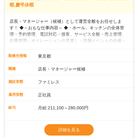
暇,慶弔休暇
店長・マネージャー（候補）として運営全般をお任せしま
す！ ◆～おもな仕事内容～ ◆・ホール、キッチンの全体管
理・予約管理、電話対応・接客、サービス全般・売上管理、
在庫管理・オペレーションの見直し・店舗イベントの企画・
運営・スタッフの育成やマネジメント、シフト管理 など＼
入社後はスキルに合わせた業務からお任せしますので、徐々
勤務先情報
東京都
に仕事の幅を広げていきましょう／ ◆～働きやすさと満足度
向上を目指すDX推進～ ◆すかいらーくのレストランでは、
職種
店長・マネージャー候補
配膳ロボットが導入され、重たい食器を運ぶ負担を軽減し、
スタッフの働きやすさをサポートしています。配膳ロボット
施設形態
ファミレス
のおかげで、配膳以外の業務に集中でき、なんと片付け時間
や歩行数が約40%も削減されました！また、配膳ロボットに
雇用形態
正社員
加え、働きやすさとお客様の満足度向上を目指し、さまざま
なDX（デジタルトランスフォーメーション）の取り組みを進
給与
月給:211,100～280,000円
めています。 ◆～ライフステージに合った柔軟な働き方～ ◆
出産や育児を経て再就職を目指す世代を全力でサポートして
※試用期間2ヶ月（期間中、給与変更なし）
います。私たちは、多様な働き方を提供し、ライフステージ
※残業代全額支給
詳細を見る
に合わせた柔軟な勤務時間や働きやすい環境を整えていま
※経験に応じて応相談①ナショナル社員：月
す。経験を活かしながら、無理なく新たなキャリアをスター