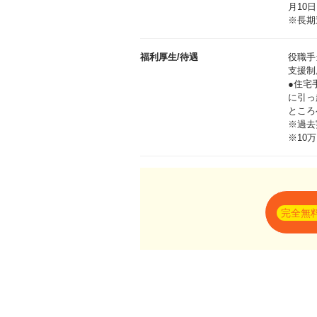
月10
※長期
福利厚生/待遇
役職手
支援制
●住宅
に引っ
ところ
※過去
※10
完全無