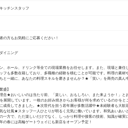
キッチンスタッフ
者の方もお気軽にご応募ください！
ダイニング
ン、ホール、ドリンク等全ての現場業務をお任せします。また、現場と兼任
ッフも多数在籍しており、多職種の経験を積むことが可能です。料理の素材
ちと一緒に、あなたの料理スキルを磨きませんか？★「笑い」を商売の真ん
繁盛】
理念★おいしいのは当たり前、「楽しい、おもしろい、また来ようか！」と
舗を展開しています。一枚のお好み焼きからお客様が何を求めているのかをと
に成長してきました。★次世代を担う若年層が多数活躍中★未経験者も大歓
気な社風★スタッフ一人ひとりが明るく元気に働いています。和気あいあい
の一方で、ただ楽しいだけでなく、しっかり料理や接客の技術、知識が確実
年の春には高輪ゲートウェイにも新店をオープン予定！