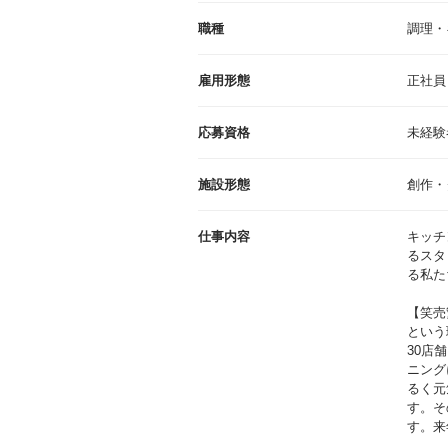
職種
調理・
雇用形態
正社員
応募資格
未経験
施設形態
創作・
仕事内容
キッチ
るスタ
る私た
【笑売
という
30店
ニング
るく元
す。そ
す。来