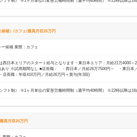
時間（シフト制） ※1ヶ月単位の変形労働時間制（週平均40時間） ※22時以降は
候補）/カフェ/最高月収26万円
ャー候補 業態：カフェ
円 ※上記は西日本エリアのスタート給与となります・東日本エリア：月給21万400
り ※試用期間なし ■店長職： ・西日本／月給26万7500円～ ・東日本／
)・店長職：年収410万円／月給26万円＋賞与(年3回)
時間（シフト制） ※1ヶ月単位の変形労働時間制（週平均40時間） ※22時以降は
最高月収26万円
 業態：カフェ