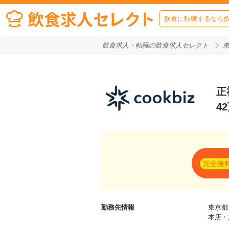
飲食に転職するなら
飲食求人・転職の飲食求人セレクト
正
4
完全無
勤務先情報
東京都
本店・