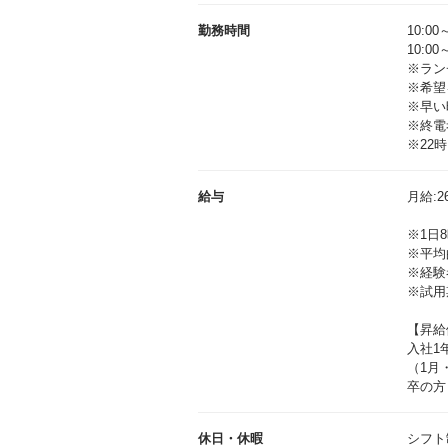
勤務時間
10:00
10:0
※ラン
※希望
※早い
※終電
※22
給与
月給:26
※1日
※平均
※経験
※試用
【昇給
入社1
（1月
休日・休暇
シフト