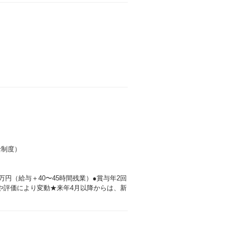
給制度）
万円（給与＋40〜45時間残業）●賞与年2回
や評価により変動★来年4月以降からは、新