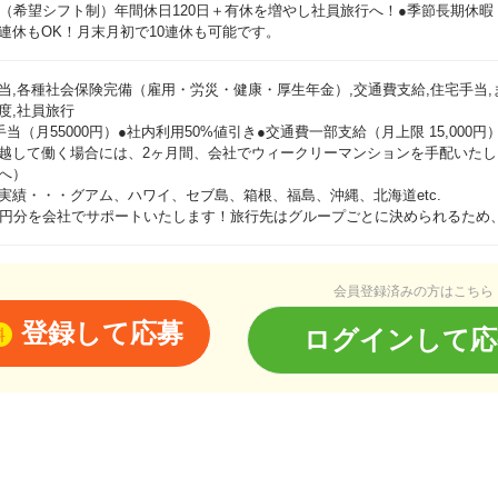
日（希望シフト制）年間休日120日＋有休を増やし社員旅行へ！●季節長期休暇
連休もOK！月末月初で10連休も可能です。
当,各種社会保険完備（雇用・労災・健康・厚生年金）,交通費支給,住宅手当,
度,社員旅行
手当（月55000円）●社内利用50%値引き●交通費一部支給（月上限 15,00
越して働く場合には、2ヶ月間、会社でウィークリーマンションを手配いたし
へ）
実績・・・グアム、ハワイ、セブ島、箱根、福島、沖縄、北海道etc.
万円分を会社でサポートいたします！旅行先はグループごとに決められるため
会員登録済みの方はこちら
登録して応募
ログインして応
料