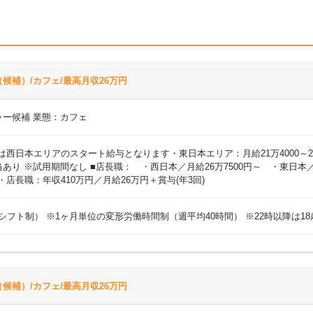
候補）/カフェ/最高月収26万円
ャー候補 業態：カフェ
円 ※上記は西日本エリアのスタート給与となります・東日本エリア：月給21万400
り ※試用期間なし ■店長職： ・西日本／月給26万7500円～ ・東日本／
)・店長職：年収410万円／月給26万円＋賞与(年3回)
時間（シフト制） ※1ヶ月単位の変形労働時間制（週平均40時間） ※22時以降は
候補）/カフェ/最高月収26万円