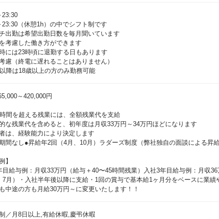
～23:30
0～23:30（休憩1h）の中でシフト制です
チ出勤は希望出勤日数を毎月聞いています
を考慮した働き方ができます
時には23時頃に退勤する日もあります
考慮（終電に遅れることはありません）
時以降は18歳以上の方のみ勤務可能
5,000～420,000円
8時間を超える残業には、全額残業代を支給
的な残業代を含めると、初年度は月収33万円～34万円ほどになります
者は、経験能力により決定します
期間なし●昇給年2回（4月、10月）ラダーズ制度（弊社独自の面談による昇
例】
年目給与例：月収33万円（給与＋40〜45時間残業）入社3年目給与例：月収36
・7月）・入社半年後以降に支給・1回の賞与で基本給1ヶ月分をベースに業績
制／月8日以上,有給休暇,慶弔休暇