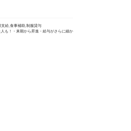
支給,食事補助,制服貸与
した人も！・来期から昇進・給与がさらに細か