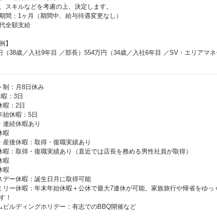
、スキルなどを考慮の上、決定します。
期間：1ヶ月（期間中、給与待遇変更なし）
代全額支給
例】
万円（38歳／入社9年目 ／部長）554万円（34歳／入社6年目 ／SV・エリアマ
ト制：月8日休み
休暇：3日
休暇：2日
年始休暇：5日
・連続休暇あり
休暇
・産後休暇：取得・復職実績あり
休暇：取得・復職実績あり（直近では店長を務める男性社員が取得）
休暇
休暇
スデー休暇：誕生日月に取得可能
ミリー休暇：年末年始休暇＋公休で最大7連休が可能。家族旅行や帰省をゆっ
す！
ムビルディングホリデー：有志でのBBQ開催など