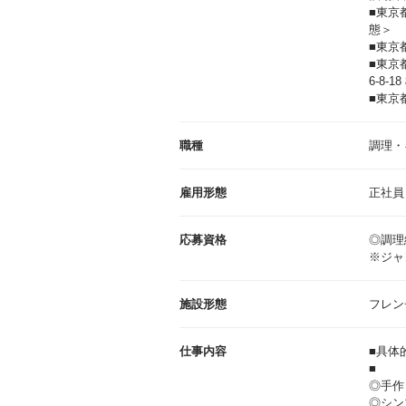
■東京
態＞
■東京
■東京都
6-8
■東京
職種
調理・
雇用形態
正社員
応募資格
◎調理
※ジャ
施設形態
フレン
仕事内容
■具体
■
◎手作
◎シン