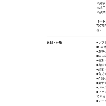
※経験
※試用
※残業
【年収
700
休日・休暇
■シフ
■GW
■夏季
■年末
■長期
■有給
■産前
■育児
■介護
■慶弔
■バー
■ファ
できま
■チー