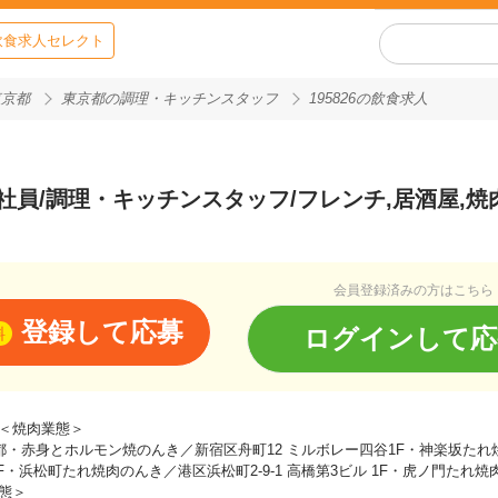
飲食求人セレクト
東京都
東京都の調理・キッチンスタッフ
195826の飲食求人
社員/調理・キッチンスタッフ/フレンチ,居酒屋,焼
会員登録済みの方はこちら
登録して応募
ログインして応
料
＜焼肉業態＞
都・赤身とホルモン焼のんき／新宿区舟町12 ミルボレー四谷1F・神楽坂たれ焼肉
1F・浜松町たれ焼肉のんき／港区浜松町2-9-1 高橋第3ビル 1F・虎ノ門たれ焼肉
態＞