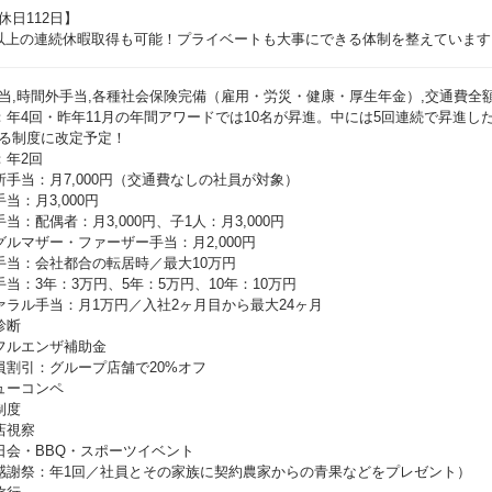
休日112日】
以上の連続休暇取得も可能！プライベートも大事にできる体制を整えています
当,時間外手当,各種社会保険完備（雇用・労災・健康・厚生年金）,交通費全額
：年4回・昨年11月の年間アワードでは10名が昇進。中には5回連続で昇進
る制度に改定予定！
：年2回
所手当：月7,000円（交通費なしの社員が対象）
当：月3,000円
当：配偶者：月3,000円、子1人：月3,000円
グルマザー・ファーザー手当：月2,000円
手当：会社都合の転居時／最大10万円
手当：3年：3万円、5年：5万円、10年：10万円
ァラル手当：月1万円／入社2ヶ月目から最大24ヶ月
診断
フルエンザ補助金
員割引：グループ店舗で20%オフ
ューコンペ
制度
店視察
日会・BBQ・スポーツイベント
感謝祭：年1回／社員とその家族に契約農家からの青果などをプレゼント）