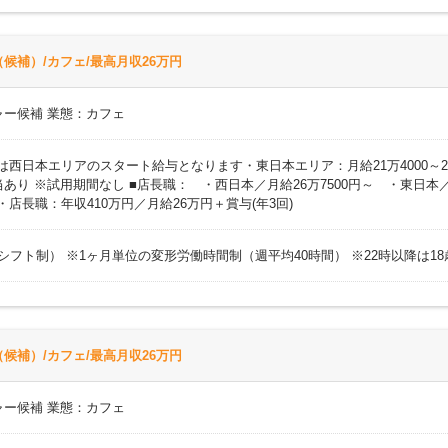
候補）/カフェ/最高月収26万円
ャー候補 業態：カフェ
円 ※上記は西日本エリアのスタート給与となります・東日本エリア：月給21万400
り ※試用期間なし ■店長職： ・西日本／月給26万7500円～ ・東日本／
)・店長職：年収410万円／月給26万円＋賞与(年3回)
時間（シフト制） ※1ヶ月単位の変形労働時間制（週平均40時間） ※22時以降は
候補）/カフェ/最高月収26万円
ャー候補 業態：カフェ