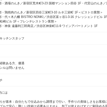
都・酒場のんき／新宿区荒木町3-23 国都マンション四谷 1F・代官山のんき／渋谷
都・鶏焼肉のんき／新宿区四谷三栄町3-10 ルネ三栄町 1F＜ビストロ業態＞
・代々木八幡 BISTRO NONKI／渋谷区富ヶ谷1-3-16 クレッシェンドビル 1
-18 松崎ビル 1F＜フレンチレストラン業態＞
都・神泉 遠藤利三郎商店／渋谷区神泉町11-9 ワインアパートメント 1F
キッチンスタッフ
経験ある方、優遇
ンルは問いません
チ
的には
りが基本：自分たちで仕込みから調理まで行い、手作りの美味しさをお客様
プルで安心：難しい技術は必要ありません。包丁が使えればすぐに馴染める