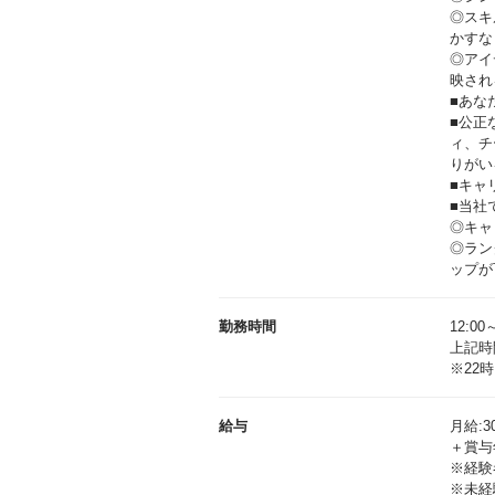
◎スキ
かすな
◎アイ
映され
■あな
■公正
ィ、チ
りがい
■キャ
■当社
◎キャ
◎ラン
ップが
勤務時間
12:00
上記時
※22
給与
月給:30
＋賞与
※経験
※未経