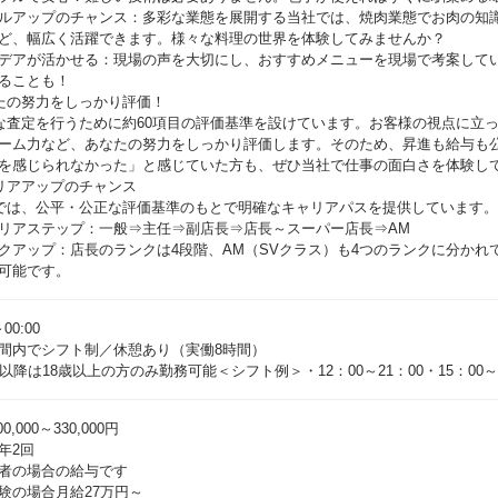
ルアップのチャンス：多彩な業態を展開する当社では、焼肉業態でお肉の知
ど、幅広く活躍できます。様々な料理の世界を体験してみませんか？
デアが活かせる：現場の声を大切にし、おすすめメニューを現場で考案して
ることも！
たの努力をしっかり評価！
な査定を行うために約60項目の評価基準を設けています。お客様の視点に立
ーム力など、あなたの努力をしっかり評価します。そのため、昇進も給与も
を感じられなかった」と感じていた方も、ぜひ当社で仕事の面白さを体験し
リアアップのチャンス
では、公平・公正な評価基準のもとで明確なキャリアパスを提供しています。
リアステップ：一般⇒主任⇒副店長⇒店長～スーパー店長⇒AM
クアップ：店長のランクは4段階、AM（SVクラス）も4つのランクに分か
可能です。
～00:00
間内でシフト制／休憩あり（実働8時間）
時以降は18歳以上の方のみ勤務可能＜シフト例＞・12：00～21：00・15：00～
0,000～330,000円
年2回
者の場合の給与です
験の場合月給27万円～