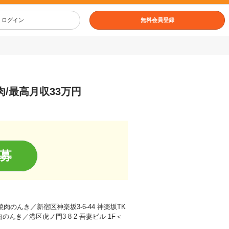
ログイン
無料会員登録
肉/最高月収33万円
募
のんき／新宿区神楽坂3-6-44 神楽坂TK
のんき／港区虎ノ門3-8-2 吾妻ビル 1F＜