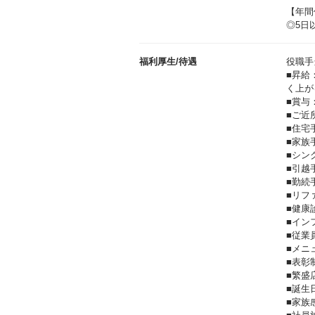
【年間
◎5日
福利厚生/待遇
役職手
■昇給
く上が
■賞与
■ご近
■住宅手
■家族手
■シン
■引越
■勤続
■リフ
■健康
■イン
■従業
■メニ
■表彰
■繁盛
■誕生
■家族