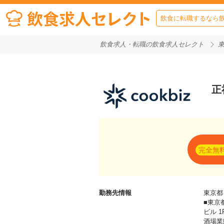
飲食に転職するなら
飲食求人・転職の飲食求人セレクト
正
完全無
勤務先情報
東京都
■東京
ビル 
酒場業