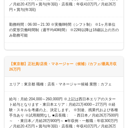
／月給20.4万円＋賞与(年3回)・店長職：年収410万円／月給26万
円＋賞与(年3回)
勤務時間：06:00～21:30 ※実働8時間（シフト制） ※1ヶ月単位
の変形労働時間制（週平均40時間） ※22時以降は18歳以上の方の
み勤務可能
【東京都】正社員/店長・マネージャー（候補）/カフェ/最高月収
26万円
エリア：東京都 職種：店長・マネージャー候補 業態：カフェ
給与：月給:204,000～260,000円 ※上記は西日本エリアのスター
ト給与となります・東日本エリア：月給21万4000～27万円 ※経
験・スキルを考慮の上、決定します。 ※別途、残業代および各種
手当あり ※試用期間なし ■店長職： ・西日本／月給26万7500円
～ ・東日本／月給28万900円～ ■年収例・一般職：年収300万円
／月給20.4万円＋賞与(年3回)・店長職：年収410万円／月給26万