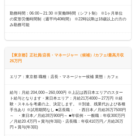
勤務時間：06:00～21:30 ※実働8時間（シフト制） ※1ヶ月単位
の変形労働時間制（週平均40時間） ※22時以降は18歳以上の方の
み勤務可能
【東京都】正社員/店長・マネージャー（候補）/カフェ/最高月収
26万円
エリア：東京都 職種：店長・マネージャー候補 業態：カフェ
給与：月給:204,000～260,000円 ※上記は西日本エリアのスター
ト給与となります・東日本エリア：月給21万4000～27万円 ※経
験・スキルを考慮の上、決定します。 ※別途、残業代および各種
手当あり ※試用期間なし ■店長職： ・西日本／月給26万7500円
～ ・東日本／月給28万900円～ ■年収例・一般職：年収300万円
／月給20.4万円＋賞与(年3回)・店長職：年収410万円／月給26万
円＋賞与(年3回)