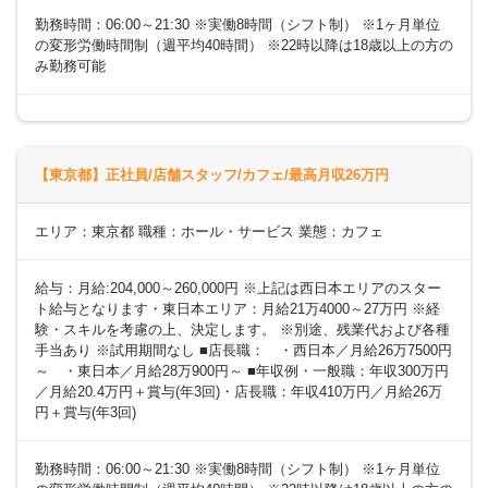
勤務時間：06:00～21:30 ※実働8時間（シフト制） ※1ヶ月単位
の変形労働時間制（週平均40時間） ※22時以降は18歳以上の方の
み勤務可能
【東京都】正社員/店舗スタッフ/カフェ/最高月収26万円
エリア：東京都 職種：ホール・サービス 業態：カフェ
給与：月給:204,000～260,000円 ※上記は西日本エリアのスター
ト給与となります・東日本エリア：月給21万4000～27万円 ※経
験・スキルを考慮の上、決定します。 ※別途、残業代および各種
手当あり ※試用期間なし ■店長職： ・西日本／月給26万7500円
～ ・東日本／月給28万900円～ ■年収例・一般職：年収300万円
／月給20.4万円＋賞与(年3回)・店長職：年収410万円／月給26万
円＋賞与(年3回)
勤務時間：06:00～21:30 ※実働8時間（シフト制） ※1ヶ月単位