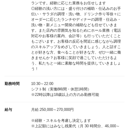
ランです。経験に応じた業務をお任せします
◎経験の浅い方には・盛り付けの補助・仕込みのお手
伝い・サラダの調理・洗い物、ドリンク作り等徐々に
オーダーに応じたランチやディナーの調理・仕込み・
洗い物・新メニュー開発の補助なども任せていきま
す。また店内の雰囲気を知るためにホール業務（電話
対応やお客様の案内、会計等）も行っていただくこと
もございます。お客様の反応を間近に感じながら調理
のスキルアップをめざしていきましょう。人と話すこ
とが好きな方、食べることが好きな方、ぜひ一緒に働
きませんか？お客様に笑顔で過ごしていただけるよ
う、私たちと一緒に素敵な時間を提供していきましょ
う！
勤務時間
10:30～22:00
シフト制（実働8時間・休憩1時間）
※22時以降は18歳以上の方のみ勤務可能
給与
月給:250,000～270,000円
※経験・スキルを考慮し決定します
※上記額にはみなし残業代（月 30 時間分、46,000～