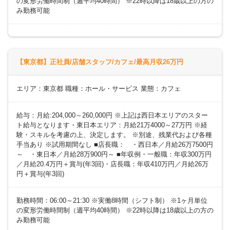
の変形労働時間制（週平均40時間） ※22時以降は18歳以上の方の
み勤務可能
【東京都】正社員/店舗スタッフ/カフェ/最高月収26万円
エリア：東京都 職種：ホール・サービス 業態：カフェ
給与：月給:204,000～260,000円 ※上記は西日本エリアのスター
ト給与となります・東日本エリア：月給21万4000～27万円 ※経
験・スキルを考慮の上、決定します。 ※別途、残業代および各種
手当あり ※試用期間なし ■店長職： ・西日本／月給26万7500円
～ ・東日本／月給28万900円～ ■年収例・一般職：年収300万円
／月給20.4万円＋賞与(年3回)・店長職：年収410万円／月給26万
円＋賞与(年3回)
勤務時間：06:00～21:30 ※実働8時間（シフト制） ※1ヶ月単位
の変形労働時間制（週平均40時間） ※22時以降は18歳以上の方の
み勤務可能