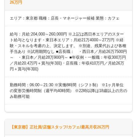
26万円
エリア：東京都 職種：店長・マネージャー候補 業態：カフェ
給与：月給:204,000～260,000円 ※上記は西日本エリアのスター
ト給与となります・東日本エリア：月給21万4000～27万円 ※経
験・スキルを考慮の上、決定します。 ※別途、残業代および各種
手当あり ※試用期間なし ■店長職： ・西日本／月給26万7500円
～ ・東日本／月給28万900円～ ■年収例・一般職：年収300万円
／月給20.4万円＋賞与(年3回)・店長職：年収410万円／月給26万
円＋賞与(年3回)
勤務時間：06:00～21:30 ※実働8時間（シフト制） ※1ヶ月単位
の変形労働時間制（週平均40時間） ※22時以降は18歳以上の方の
み勤務可能
【東京都】正社員/店舗スタッフ/カフェ/最高月収26万円