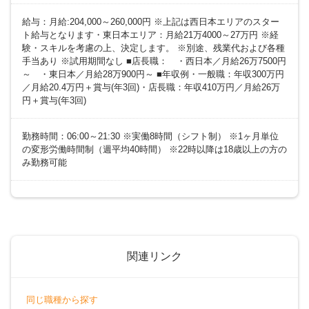
給与：月給:204,000～260,000円 ※上記は西日本エリアのスター
ト給与となります・東日本エリア：月給21万4000～27万円 ※経
験・スキルを考慮の上、決定します。 ※別途、残業代および各種
手当あり ※試用期間なし ■店長職： ・西日本／月給26万7500円
～ ・東日本／月給28万900円～ ■年収例・一般職：年収300万円
／月給20.4万円＋賞与(年3回)・店長職：年収410万円／月給26万
円＋賞与(年3回)
勤務時間：06:00～21:30 ※実働8時間（シフト制） ※1ヶ月単位
の変形労働時間制（週平均40時間） ※22時以降は18歳以上の方の
み勤務可能
関連リンク
同じ職種から探す