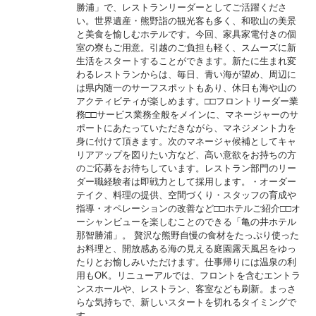
勝浦」で、レストランリーダーとしてご活躍くださ
い。世界遺産・熊野詣の観光客も多く、和歌山の美景
と美食を愉しむホテルです。今回、家具家電付きの個
室の寮もご用意。引越のご負担も軽く、スムーズに新
生活をスタートすることができます。新たに生まれ変
わるレストランからは、毎日、青い海が望め、周辺に
は県内随一のサーフスポットもあり、休日も海や山の
アクティビティが楽しめます。□□フロントリーダー業
務□□サービス業務全般をメインに、マネージャーのサ
ポートにあたっていただきながら、マネジメント力を
身に付けて頂きます。次のマネージャ候補としてキャ
リアアップを図りたい方など、高い意欲をお持ちの方
のご応募をお待ちしています。レストラン部門のリー
ダー職経験者は即戦力として採用します。・オーダー
テイク、料理の提供、空間づくり・スタッフの育成や
指導・オペレーションの改善など□□ホテルご紹介□□オ
ーシャンビューを楽しむことのできる「亀の井ホテル
那智勝浦」。 贅沢な熊野自慢の食材をたっぷり使った
お料理と、開放感ある海の見える庭園露天風呂をゆっ
たりとお愉しみいただけます。仕事帰りには温泉の利
用もOK。リニューアルでは、フロントを含むエントラ
ンスホールや、レストラン、客室なども刷新。まっさ
らな気持ちで、新しいスタートを切れるタイミングで
す。