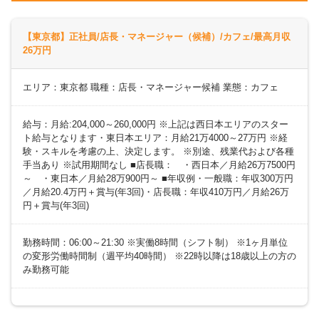
【東京都】正社員/店長・マネージャー（候補）/カフェ/最高月収
26万円
エリア：東京都 職種：店長・マネージャー候補 業態：カフェ
給与：月給:204,000～260,000円 ※上記は西日本エリアのスター
ト給与となります・東日本エリア：月給21万4000～27万円 ※経
験・スキルを考慮の上、決定します。 ※別途、残業代および各種
手当あり ※試用期間なし ■店長職： ・西日本／月給26万7500円
～ ・東日本／月給28万900円～ ■年収例・一般職：年収300万円
／月給20.4万円＋賞与(年3回)・店長職：年収410万円／月給26万
円＋賞与(年3回)
勤務時間：06:00～21:30 ※実働8時間（シフト制） ※1ヶ月単位
の変形労働時間制（週平均40時間） ※22時以降は18歳以上の方の
み勤務可能