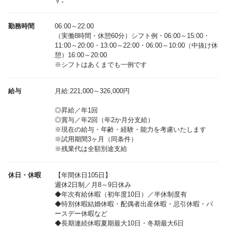
勤務時間
06:00～22:00
（実働8時間・休憩60分）シフト例・06:00～15:00・
11:00～20:00・13:00～22:00・06:00～10:00（中抜け休
憩）16:00～20:00
※シフトはあくまでも一例です
給与
月給:221,000～326,000円
◎昇給／年1回
◎賞与／年2回（年2か月分支給）
※現在の給与・年齢・経験・能力を考慮いたします
※試用期間3ヶ月（同条件）
休日・休暇
【年間休日105日】
週休2日制／月8～9日休み
◆年次有給休暇（初年度10日）／半休制度有
◆特別休暇結婚休暇・配偶者出産休暇・忌引休暇・バ
ースデー休暇など
◆長期連続休暇夏期最大10日・冬期最大6日