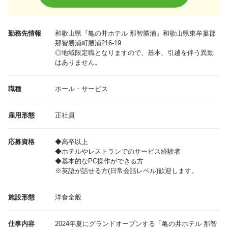
勤務先情報
和歌山県
『亀の井ホテル 那智勝浦』和歌山県東牟婁郡
那智勝浦町勝浦216-19
◎地域限定職となりますので、基本、引越を伴う異動
はありません。
職種
ホール・サービス
雇用形態
正社員
応募資格
◆高卒以上
◆ホテルやレストランでのサービス経験者
◆基本的なPC操作ができる方
※英語が話せる方(日常会話レベル)歓迎します。
施設形態
洋食全般
仕事内容
2024年夏にグランドオープンする「亀の井ホテル 那智