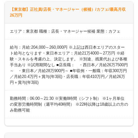
【東京都】正社員/店長・マネージャー（候補）/カフェ/最高月収
26万円
エリア：東京都 職種：店長・マネージャー候補 業態：カフェ
給与：月給:204,000～260,000円 ※上記は西日本エリアのスター
ト給与となります・東日本エリア：月給21万4000～27万円 ※経
験・スキルを考慮の上、決定します。 ※別途、残業代および各種
手当あり ※試用期間なし ■店長職： ・西日本／月給26万7500円
～ ・東日本／月給28万900円～ ■年収例・一般職：年収300万円
／月給20.4万円＋賞与(年3回)・店長職：年収410万円／月給26万
円＋賞与(年3回)
勤務時間：06:00～21:30 ※実働8時間（シフト制） ※1ヶ月単位
の変形労働時間制（週平均40時間） ※22時以降は18歳以上の方の
み勤務可能