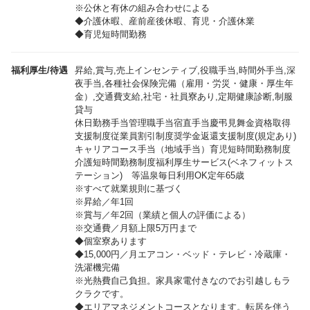
※公休と有休の組み合わせによる
◆介護休暇、産前産後休暇、育児・介護休業
◆育児短時間勤務
福利厚生/待遇
昇給,賞与,売上インセンティブ,役職手当,時間外手当,深
夜手当,各種社会保険完備（雇用・労災・健康・厚生年
金）,交通費支給,社宅・社員寮あり,定期健康診断,制服
貸与
休日勤務手当管理職手当宿直手当慶弔見舞金資格取得
支援制度従業員割引制度奨学金返還支援制度(規定あり)
キャリアコース手当（地域手当）育児短時間勤務制度
介護短時間勤務制度福利厚生サービス(ベネフィットス
テーション) 等温泉毎日利用OK定年65歳
※すべて就業規則に基づく
※昇給／年1回
※賞与／年2回（業績と個人の評価による）
※交通費／月額上限5万円まで
◆個室寮あります
◆15,000円／月エアコン・ベッド・テレビ・冷蔵庫・
洗濯機完備
※光熱費自己負担。家具家電付きなのでお引越しもラ
クラクです。
◆エリアマネジメントコースとなります。転居を伴う