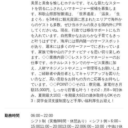
美景と美食を愉しむホテルです。そんな新たなスター
トを切るにふさわしいマネージャー候補を募集しま
す。和歌山県那智勝浦は、「世界遺産」「温泉」「生
まぐろ」を3本柱に観光資源に恵まれたエリアで海外か
らのゲストも多数。ぜひ当ホテルの良さを国内外にPR
してくださいね。現在、行政では移住サポートにも力
を入れています。自然豊かなおおらかな子育てもきっ
と叶うはずです。海岸には県内随一のサーフスポット
があり、週末には多くのサーファーでにぎわっていま
す。家族で海や山のアクティビティを思い切り楽しめ
ます。◇◇業務内容◇◇レストランマネージャーのお
仕事です。ホテルレストランでのサービス業務に加
え、人材マネジメントやメニュー管理等もお願いしま
す。ご経験者や責任者としてキャリアアップを図りた
い方など、高い意欲をお持ちの方のご応募をお待ちし
ています。◇◇POINT◇◇その1：寮完備。家電付き月
額15,000円。しっかり貯蓄も叶う！その2：月8～9日休
み。夏期最大10日・冬期最大6日の連休取得もOKその
3：奨学金済支援制度など手厚い福利厚生お迎え！
勤務時間
06:00～22:00
シフト制（実働8時間・休憩あり）＜シフト例＞6:00～
15:0011:00～20:0013:00～22:006:00～10:00（中抜け休