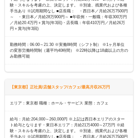
験・スキルを考慮の上、決定します。 ※別途、残業代および各種
手当あり ※試用期間なし ■店長職： ・西日本／月給26万7500円
～ ・東日本／月給28万900円～ ■年収例・一般職：年収300万円
／月給20.4万円＋賞与(年3回)・店長職：年収410万円／月給26万
円＋賞与(年3回)
勤務時間：06:00～21:30 ※実働8時間（シフト制） ※1ヶ月単位
の変形労働時間制（週平均40時間） ※22時以降は18歳以上の方の
み勤務可能
【東京都】正社員/店舗スタッフ/カフェ/最高月収26万円
エリア：東京都 職種：ホール・サービス 業態：カフェ
給与：月給:204,000～260,000円 ※上記は西日本エリアのスター
ト給与となります・東日本エリア：月給21万4000～27万円 ※経
験・スキルを考慮の上、決定します。 ※別途、残業代および各種
手当あり ※試用期間なし ■店長職： ・西日本／月給26万7500円