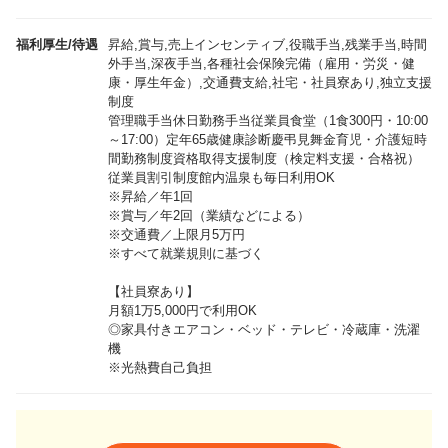
福利厚生/待遇
昇給,賞与,売上インセンティブ,役職手当,残業手当,時間
外手当,深夜手当,各種社会保険完備（雇用・労災・健
康・厚生年金）,交通費支給,社宅・社員寮あり,独立支援
制度
管理職手当休日勤務手当従業員食堂（1食300円・10:00
～17:00）定年65歳健康診断慶弔見舞金育児・介護短時
間勤務制度資格取得支援制度（検定料支援・合格祝）
従業員割引制度館内温泉も毎日利用OK
※昇給／年1回
※賞与／年2回（業績などによる）
※交通費／上限月5万円
※すべて就業規則に基づく
【社員寮あり】
月額1万5,000円で利用OK
◎家具付きエアコン・ベッド・テレビ・冷蔵庫・洗濯
機
※光熱費自己負担