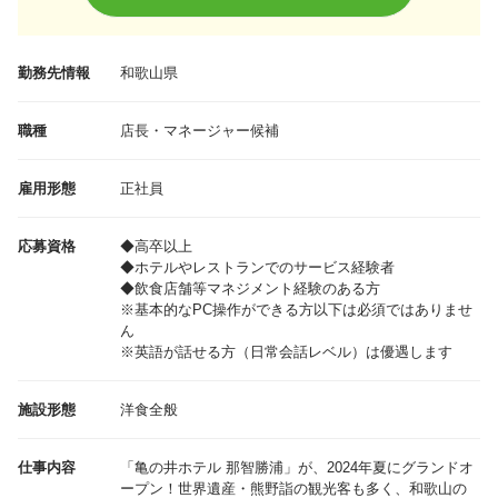
勤務先情報
和歌山県
職種
店長・マネージャー候補
雇用形態
正社員
応募資格
◆高卒以上
◆ホテルやレストランでのサービス経験者
◆飲食店舗等マネジメント経験のある方
※基本的なPC操作ができる方以下は必須ではありませ
ん
※英語が話せる方（日常会話レベル）は優遇します
施設形態
洋食全般
仕事内容
「亀の井ホテル 那智勝浦」が、2024年夏にグランドオ
ープン！世界遺産・熊野詣の観光客も多く、和歌山の