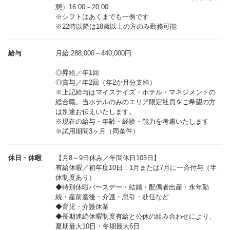
憩）16:00～20:00
※シフトはあくまでも一例です
※22時以降は18歳以上の方のみ勤務可能
給与
月給:288,000～440,000円
◎昇給／年1回
◎賞与／年2回（年2か月分支給）
※上記給与はマイステイズ・ホテル・マネジメントの
総合職。当ホテルのみのエリア限定社員をご希望の方
は別途お伝えいたします。
※現在の給与・年齢・経験・能力を考慮いたします
休日・休暇
【月8～9日休み／年間休日105日】
有給休暇／初年度10日：1月または7月に一斉付与（半
休制度あり）
◆特別休暇バースデー・結婚・配偶者出産・永年勤
続・産前産後・介護・忌引・赴任など
◆育児・介護休業
◆長期連続休暇制度有給と公休の組み合わせにより、
夏期最大10日・冬期最大6日