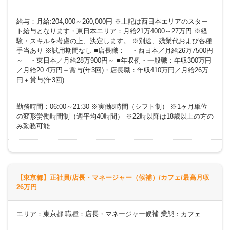
給与：月給:204,000～260,000円 ※上記は西日本エリアのスター
ト給与となります・東日本エリア：月給21万4000～27万円 ※経
験・スキルを考慮の上、決定します。 ※別途、残業代および各種
手当あり ※試用期間なし ■店長職： ・西日本／月給26万7500円
～ ・東日本／月給28万900円～ ■年収例・一般職：年収300万円
／月給20.4万円＋賞与(年3回)・店長職：年収410万円／月給26万
円＋賞与(年3回)
勤務時間：06:00～21:30 ※実働8時間（シフト制） ※1ヶ月単位
の変形労働時間制（週平均40時間） ※22時以降は18歳以上の方の
み勤務可能
【東京都】正社員/店長・マネージャー（候補）/カフェ/最高月収
26万円
エリア：東京都 職種：店長・マネージャー候補 業態：カフェ