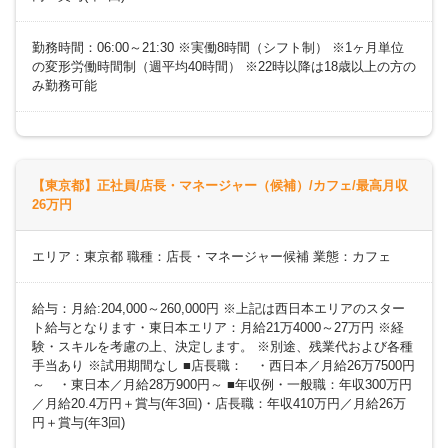
勤務時間：06:00～21:30 ※実働8時間（シフト制） ※1ヶ月単位
の変形労働時間制（週平均40時間） ※22時以降は18歳以上の方の
み勤務可能
【東京都】正社員/店長・マネージャー（候補）/カフェ/最高月収
26万円
エリア：東京都 職種：店長・マネージャー候補 業態：カフェ
給与：月給:204,000～260,000円 ※上記は西日本エリアのスター
ト給与となります・東日本エリア：月給21万4000～27万円 ※経
験・スキルを考慮の上、決定します。 ※別途、残業代および各種
手当あり ※試用期間なし ■店長職： ・西日本／月給26万7500円
～ ・東日本／月給28万900円～ ■年収例・一般職：年収300万円
／月給20.4万円＋賞与(年3回)・店長職：年収410万円／月給26万
円＋賞与(年3回)