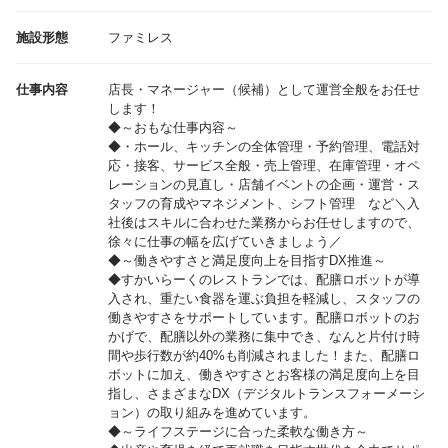
施設形態
ファミレス
仕事内容
店長・マネージャー（候補）として運営全般をお任せ
します！
◆～おもな仕事内容～
◆・ホール、キッチンの全体管理・予約管理、電話対
応・接客、サービス全般・売上管理、在庫管理・オペ
レーションの見直し・店舗イベントの企画・運営・ス
タッフの育成やマネジメント、シフト管理 など＼入
社後はスキルに合わせた業務からお任せしますので、
徐々に仕事の幅を広げていきましょう／
◆～働きやすさと満足度向上を目指すDX推進～
◆すかいらーくのレストランでは、配膳ロボットが導
入され、重たい食器を運ぶ負担を軽減し、スタッフの
働きやすさをサポートしています。配膳ロボットのお
かげで、配膳以外の業務に集中でき、なんと片付け時
間や歩行数が約40%も削減されました！また、配膳ロ
ボットに加え、働きやすさとお客様の満足度向上を目
指し、さまざまなDX（デジタルトランスフォーメーシ
ョン）の取り組みを進めています。
◆～ライフステージに合った柔軟な働き方～