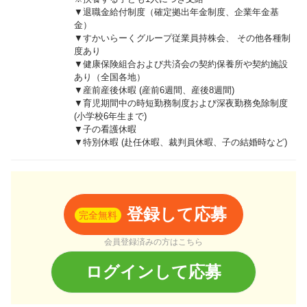
▼退職金給付制度（確定拠出年金制度、企業年金基
金）
▼すかいらーくグループ従業員持株会、 その他各種制
度あり
▼健康保険組合および共済会の契約保養所や契約施設
あり（全国各地）
▼産前産後休暇 (産前6週間、産後8週間)
▼育児期間中の時短勤務制度および深夜勤務免除制度
(小学校6年生まで)
▼子の看護休暇
▼特別休暇 (赴任休暇、裁判員休暇、子の結婚時など)
登録して応募
完全無料
会員登録済みの方はこちら
ログインして応募