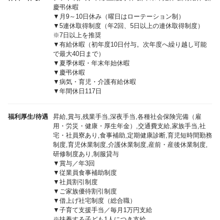
慶弔休暇
▼月9～10日休み（曜日はローテーション制）
▼5連休取得制度（年2回、5日以上の連休取得制度）
※7日以上を推奨
▼有給休暇（初年度10日付与。次年度へ繰り越し可能
で最大40日まで）
▼夏季休暇・年末年始休暇
▼慶弔休暇
▼病気・育児・介護有給休暇
▼年間休日117日
福利厚生/待遇
昇給,賞与,残業手当,深夜手当,各種社会保険完備（雇
用・労災・健康・厚生年金）,交通費支給,家族手当,社
宅・社員寮あり,食事補助,定期健康診断,育児短時間勤務
制度,育児休業制度,介護休業制度,産前・産後休業制度,
研修制度あり,制服貸与
▼賞与／年3回
▼従業員食事補助制度
▼社員割引制度
▼ご家族優待割引制度
▼借上げ社宅制度（総合職）
▼子育て支援手当／毎月1万円支給
※扶養する子ども1人につき支給