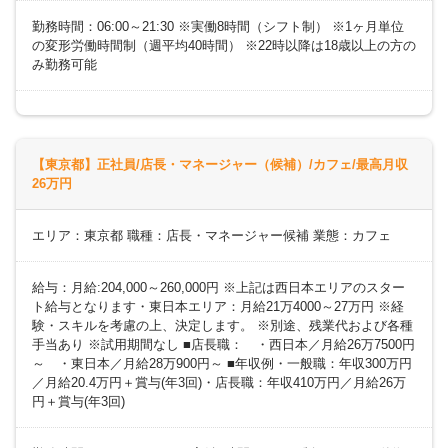
勤務時間：06:00～21:30 ※実働8時間（シフト制） ※1ヶ月単位
の変形労働時間制（週平均40時間） ※22時以降は18歳以上の方の
み勤務可能
【東京都】正社員/店長・マネージャー（候補）/カフェ/最高月収
26万円
エリア：東京都 職種：店長・マネージャー候補 業態：カフェ
給与：月給:204,000～260,000円 ※上記は西日本エリアのスター
ト給与となります・東日本エリア：月給21万4000～27万円 ※経
験・スキルを考慮の上、決定します。 ※別途、残業代および各種
手当あり ※試用期間なし ■店長職： ・西日本／月給26万7500円
～ ・東日本／月給28万900円～ ■年収例・一般職：年収300万円
／月給20.4万円＋賞与(年3回)・店長職：年収410万円／月給26万
円＋賞与(年3回)