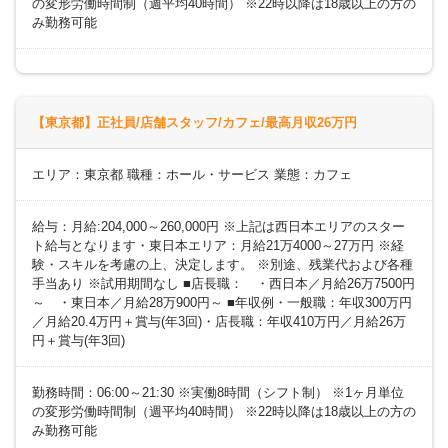
の変形労働時間制（週平均40時間） ※22時以降は18歳以上の方の
み勤務可能
【東京都】正社員/店舗スタッフ/カフェ/最高月収26万円
エリア：東京都 職種：ホール・サービス 業態：カフェ
給与：月給:204,000～260,000円 ※上記は西日本エリアのスター
ト給与となります・東日本エリア：月給21万4000～27万円 ※経
験・スキルを考慮の上、決定します。 ※別途、残業代および各種
手当あり ※試用期間なし ■店長職： ・西日本／月給26万7500円
～ ・東日本／月給28万900円～ ■年収例・一般職：年収300万円
／月給20.4万円＋賞与(年3回)・店長職：年収410万円／月給26万
円＋賞与(年3回)
勤務時間：06:00～21:30 ※実働8時間（シフト制） ※1ヶ月単位
の変形労働時間制（週平均40時間） ※22時以降は18歳以上の方の
み勤務可能