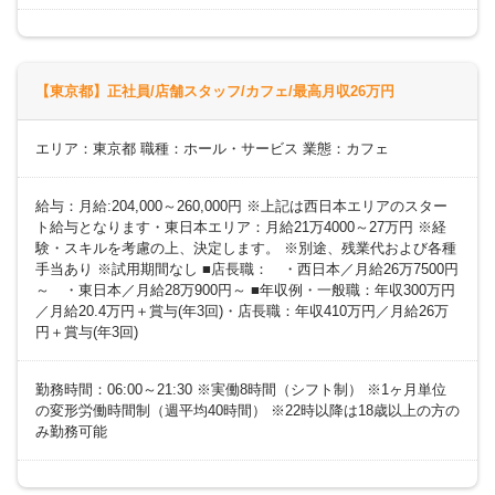
【東京都】正社員/店舗スタッフ/カフェ/最高月収26万円
エリア：東京都 職種：ホール・サービス 業態：カフェ
給与：月給:204,000～260,000円 ※上記は西日本エリアのスター
ト給与となります・東日本エリア：月給21万4000～27万円 ※経
験・スキルを考慮の上、決定します。 ※別途、残業代および各種
手当あり ※試用期間なし ■店長職： ・西日本／月給26万7500円
～ ・東日本／月給28万900円～ ■年収例・一般職：年収300万円
／月給20.4万円＋賞与(年3回)・店長職：年収410万円／月給26万
円＋賞与(年3回)
勤務時間：06:00～21:30 ※実働8時間（シフト制） ※1ヶ月単位
の変形労働時間制（週平均40時間） ※22時以降は18歳以上の方の
み勤務可能