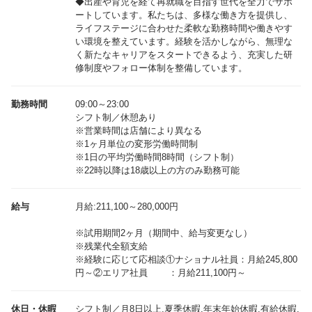
◆出産や育児を経て再就職を目指す世代を全力でサポ
ートしています。私たちは、多様な働き方を提供し、
ライフステージに合わせた柔軟な勤務時間や働きやす
い環境を整えています。経験を活かしながら、無理な
く新たなキャリアをスタートできるよう、充実した研
修制度やフォロー体制を整備しています。
勤務時間
09:00～23:00
シフト制／休憩あり
※営業時間は店舗により異なる
※1ヶ月単位の変形労働時間制
※1日の平均労働時間8時間（シフト制）
※22時以降は18歳以上の方のみ勤務可能
給与
月給:211,100～280,000円
※試用期間2ヶ月（期間中、給与変更なし）
※残業代全額支給
※経験に応じて応相談①ナショナル社員：月給245,800
休日・休暇
シフト制／月8日以上,夏季休暇,年末年始休暇,有給休暇,