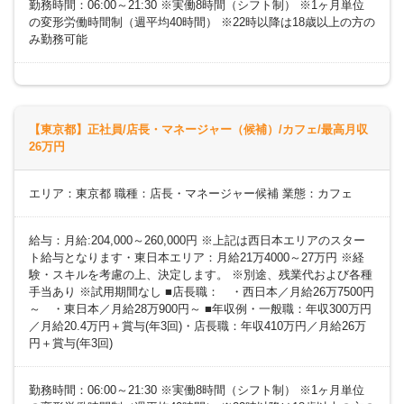
勤務時間：06:00～21:30 ※実働8時間（シフト制） ※1ヶ月単位
の変形労働時間制（週平均40時間） ※22時以降は18歳以上の方の
み勤務可能
【東京都】正社員/店長・マネージャー（候補）/カフェ/最高月収
26万円
エリア：東京都 職種：店長・マネージャー候補 業態：カフェ
給与：月給:204,000～260,000円 ※上記は西日本エリアのスター
ト給与となります・東日本エリア：月給21万4000～27万円 ※経
験・スキルを考慮の上、決定します。 ※別途、残業代および各種
手当あり ※試用期間なし ■店長職： ・西日本／月給26万7500円
～ ・東日本／月給28万900円～ ■年収例・一般職：年収300万円
／月給20.4万円＋賞与(年3回)・店長職：年収410万円／月給26万
円＋賞与(年3回)
勤務時間：06:00～21:30 ※実働8時間（シフト制） ※1ヶ月単位