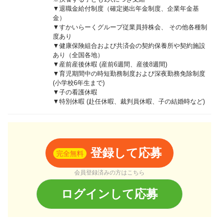
▼退職金給付制度（確定拠出年金制度、企業年金基
金）
▼すかいらーくグループ従業員持株会、 その他各種制
度あり
▼健康保険組合および共済会の契約保養所や契約施設
あり（全国各地）
▼産前産後休暇 (産前6週間、産後8週間)
▼育児期間中の時短勤務制度および深夜勤務免除制度
(小学校6年生まで)
▼子の看護休暇
▼特別休暇 (赴任休暇、裁判員休暇、子の結婚時など)
登録して応募
完全無料
会員登録済みの方はこちら
ログインして応募