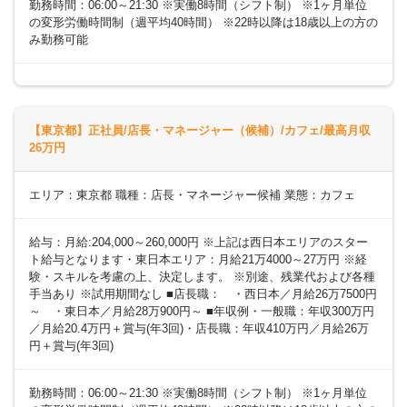
勤務時間：06:00～21:30 ※実働8時間（シフト制） ※1ヶ月単位
の変形労働時間制（週平均40時間） ※22時以降は18歳以上の方の
み勤務可能
【東京都】正社員/店長・マネージャー（候補）/カフェ/最高月収
26万円
エリア：東京都 職種：店長・マネージャー候補 業態：カフェ
給与：月給:204,000～260,000円 ※上記は西日本エリアのスター
ト給与となります・東日本エリア：月給21万4000～27万円 ※経
験・スキルを考慮の上、決定します。 ※別途、残業代および各種
手当あり ※試用期間なし ■店長職： ・西日本／月給26万7500円
～ ・東日本／月給28万900円～ ■年収例・一般職：年収300万円
／月給20.4万円＋賞与(年3回)・店長職：年収410万円／月給26万
円＋賞与(年3回)
勤務時間：06:00～21:30 ※実働8時間（シフト制） ※1ヶ月単位