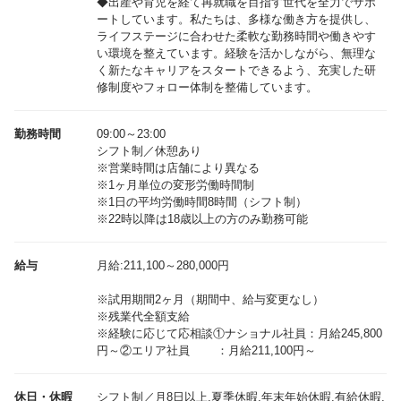
◆出産や育児を経て再就職を目指す世代を全力でサポ
ートしています。私たちは、多様な働き方を提供し、
ライフステージに合わせた柔軟な勤務時間や働きやす
い環境を整えています。経験を活かしながら、無理な
く新たなキャリアをスタートできるよう、充実した研
修制度やフォロー体制を整備しています。
勤務時間
09:00～23:00
シフト制／休憩あり
※営業時間は店舗により異なる
※1ヶ月単位の変形労働時間制
※1日の平均労働時間8時間（シフト制）
※22時以降は18歳以上の方のみ勤務可能
給与
月給:211,100～280,000円
※試用期間2ヶ月（期間中、給与変更なし）
※残業代全額支給
※経験に応じて応相談①ナショナル社員：月給245,800
休日・休暇
シフト制／月8日以上,夏季休暇,年末年始休暇,有給休暇,