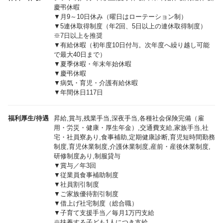
慶弔休暇
▼月9～10日休み（曜日はローテーション制）
▼5連休取得制度（年2回、5日以上の連休取得制度）
※7日以上を推奨
▼有給休暇（初年度10日付与。次年度へ繰り越し可能
で最大40日まで）
▼夏季休暇・年末年始休暇
▼慶弔休暇
▼病気・育児・介護有給休暇
▼年間休日117日
福利厚生/待遇
昇給,賞与,残業手当,深夜手当,各種社会保険完備（雇
用・労災・健康・厚生年金）,交通費支給,家族手当,社
宅・社員寮あり,食事補助,定期健康診断,育児短時間勤務
制度,育児休業制度,介護休業制度,産前・産後休業制度,
研修制度あり,制服貸与
▼賞与／年3回
▼従業員食事補助制度
▼社員割引制度
▼ご家族優待割引制度
▼借上げ社宅制度（総合職）
▼子育て支援手当／毎月1万円支給
※扶養する子ども1人につき支給