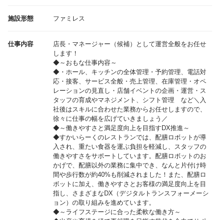
施設形態
ファミレス
仕事内容
店長・マネージャー（候補）として運営全般をお任せ
します！
◆～おもな仕事内容～
◆・ホール、キッチンの全体管理・予約管理、電話対
応・接客、サービス全般・売上管理、在庫管理・オペ
レーションの見直し・店舗イベントの企画・運営・ス
タッフの育成やマネジメント、シフト管理 など＼入
社後はスキルに合わせた業務からお任せしますので、
徐々に仕事の幅を広げていきましょう／
◆～働きやすさと満足度向上を目指すDX推進～
◆すかいらーくのレストランでは、配膳ロボットが導
入され、重たい食器を運ぶ負担を軽減し、スタッフの
働きやすさをサポートしています。配膳ロボットのお
かげで、配膳以外の業務に集中でき、なんと片付け時
間や歩行数が約40%も削減されました！また、配膳ロ
ボットに加え、働きやすさとお客様の満足度向上を目
指し、さまざまなDX（デジタルトランスフォーメーシ
ョン）の取り組みを進めています。
◆～ライフステージに合った柔軟な働き方～