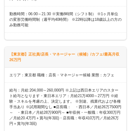
勤務時間：06:00～21:30 ※実働8時間（シフト制） ※1ヶ月単位
の変形労働時間制（週平均40時間） ※22時以降は18歳以上の方の
み勤務可能
【東京都】正社員/店長・マネージャー（候補）/カフェ/最高月収
26万円
エリア：東京都 職種：店長・マネージャー候補 業態：カフェ
給与：月給:204,000～260,000円 ※上記は西日本エリアのスター
ト給与となります・東日本エリア：月給21万4000～27万円 ※経
験・スキルを考慮の上、決定します。 ※別途、残業代および各種
手当あり ※試用期間なし ■店長職： ・西日本／月給26万7500円
～ ・東日本／月給28万900円～ ■年収例・一般職：年収300万円
／月給20.4万円＋賞与(年3回)・店長職：年収410万円／月給26万
円＋賞与(年3回)