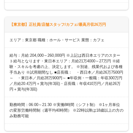
【東京都】正社員/店舗スタッフ/カフェ/最高月収26万円
エリア：東京都 職種：ホール・サービス 業態：カフェ
給与：月給:204,000～260,000円 ※上記は西日本エリアのスター
ト給与となります・東日本エリア：月給21万4000～27万円 ※経
験・スキルを考慮の上、決定します。 ※別途、残業代および各種
手当あり ※試用期間なし ■店長職： ・西日本／月給26万7500円
～ ・東日本／月給28万900円～ ■年収例・一般職：年収300万円
／月給20.4万円＋賞与(年3回)・店長職：年収410万円／月給26万
円＋賞与(年3回)
勤務時間：06:00～21:30 ※実働8時間（シフト制） ※1ヶ月単位
の変形労働時間制（週平均40時間） ※22時以降は18歳以上の方の
み勤務可能