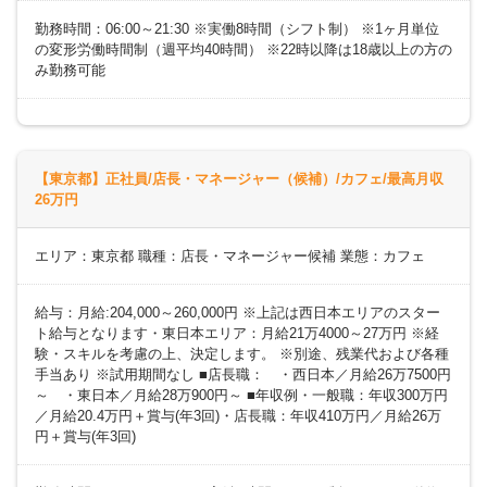
勤務時間：06:00～21:30 ※実働8時間（シフト制） ※1ヶ月単位
の変形労働時間制（週平均40時間） ※22時以降は18歳以上の方の
み勤務可能
【東京都】正社員/店長・マネージャー（候補）/カフェ/最高月収
26万円
エリア：東京都 職種：店長・マネージャー候補 業態：カフェ
給与：月給:204,000～260,000円 ※上記は西日本エリアのスター
ト給与となります・東日本エリア：月給21万4000～27万円 ※経
験・スキルを考慮の上、決定します。 ※別途、残業代および各種
手当あり ※試用期間なし ■店長職： ・西日本／月給26万7500円
～ ・東日本／月給28万900円～ ■年収例・一般職：年収300万円
／月給20.4万円＋賞与(年3回)・店長職：年収410万円／月給26万
円＋賞与(年3回)