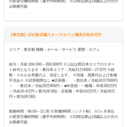
の変形労働時間制（週平均40時間） ※22時以降は18歳以上の方の
み勤務可能
【東京都】正社員/店舗スタッフ/カフェ/最高月収26万円
エリア：東京都 職種：ホール・サービス 業態：カフェ
給与：月給:204,000～260,000円 ※上記は西日本エリアのスター
ト給与となります・東日本エリア：月給21万4000～27万円 ※経
験・スキルを考慮の上、決定します。 ※別途、残業代および各種
手当あり ※試用期間なし ■店長職： ・西日本／月給26万7500円
～ ・東日本／月給28万900円～ ■年収例・一般職：年収300万円
／月給20.4万円＋賞与(年3回)・店長職：年収410万円／月給26万
円＋賞与(年3回)
勤務時間：06:00～21:30 ※実働8時間（シフト制） ※1ヶ月単位
の変形労働時間制（週平均40時間） ※22時以降は18歳以上の方の
み勤務可能