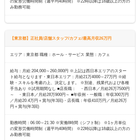
の変形労働時間制（週平均40時間） ※22時以降は18歳以上の方の
み勤務可能
【東京都】正社員/店舗スタッフ/カフェ/最高月収26万円
エリア：東京都 職種：ホール・サービス 業態：カフェ
給与：月給:204,000～260,000円 ※上記は西日本エリアのスター
ト給与となります・東日本エリア：月給21万4000～27万円 ※経
験・スキルを考慮の上、決定します。 ※別途、残業代および各種
手当あり ※試用期間なし ■店長職： ・西日本／月給26万7500円
～ ・東日本／月給28万900円～ ■年収例・一般職：年収300万円
／月給20.4万円＋賞与(年3回)・店長職：年収410万円／月給26万
円＋賞与(年3回)
勤務時間：06:00～21:30 ※実働8時間（シフト制） ※1ヶ月単位
の変形労働時間制（週平均40時間） ※22時以降は18歳以上の方の
み勤務可能