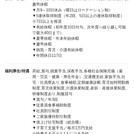
慶弔休暇
▼月9～10日休み（曜日はローテーション制）
▼5連休取得制度（年2回、5日以上の連休取得制度）
※7日以上を推奨
▼有給休暇（初年度10日付与。次年度へ繰り越し可能
で最大40日まで）
▼夏季休暇・年末年始休暇
▼慶弔休暇
▼病気・育児・介護有給休暇
▼年間休日117日
福利厚生/待遇
昇給,賞与,残業手当,深夜手当,各種社会保険完備（雇
用・労災・健康・厚生年金）,交通費支給,家族手当,社
宅・社員寮あり,食事補助,定期健康診断,育児短時間勤務
制度,育児休業制度,介護休業制度,産前・産後休業制度,
研修制度あり,制服貸与
▼賞与／年3回
▼従業員食事補助制度
▼社員割引制度
▼ご家族優待割引制度
▼借上げ社宅制度（総合職）
▼子育て支援手当／毎月1万円支給
※扶養する子ども1人につき支給