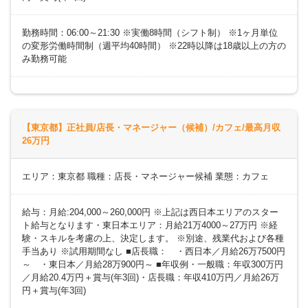
勤務時間：06:00～21:30 ※実働8時間（シフト制） ※1ヶ月単位
の変形労働時間制（週平均40時間） ※22時以降は18歳以上の方の
み勤務可能
【東京都】正社員/店長・マネージャー（候補）/カフェ/最高月収
26万円
エリア：東京都 職種：店長・マネージャー候補 業態：カフェ
給与：月給:204,000～260,000円 ※上記は西日本エリアのスター
ト給与となります・東日本エリア：月給21万4000～27万円 ※経
験・スキルを考慮の上、決定します。 ※別途、残業代および各種
手当あり ※試用期間なし ■店長職： ・西日本／月給26万7500円
～ ・東日本／月給28万900円～ ■年収例・一般職：年収300万円
／月給20.4万円＋賞与(年3回)・店長職：年収410万円／月給26万
円＋賞与(年3回)