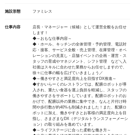
施設形態
ファミレス
仕事内容
店長・マネージャー（候補）として運営全般をお任せ
します！
◆～おもな仕事内容～
◆・ホール、キッチンの全体管理・予約管理、電話対
応・接客、サービス全般・売上管理、在庫管理・オペ
レーションの見直し・店舗イベントの企画・運営・ス
タッフの育成やマネジメント、シフト管理 など＼入
社後はスキルに合わせた業務からお任せしますので、
徐々に仕事の幅を広げていきましょう／
◆～働きやすさと満足度向上を目指すDX推進～
◆すかいらーくのレストランでは、配膳ロボットが導
入され、重たい食器を運ぶ負担を軽減し、スタッフの
働きやすさをサポートしています。配膳ロボットのお
かげで、配膳以外の業務に集中でき、なんと片付け時
間や歩行数が約40%も削減されました！また、配膳ロ
ボットに加え、働きやすさとお客様の満足度向上を目
指し、さまざまなDX（デジタルトランスフォーメーシ
ョン）の取り組みを進めています。
◆～ライフステージに合った柔軟な働き方～