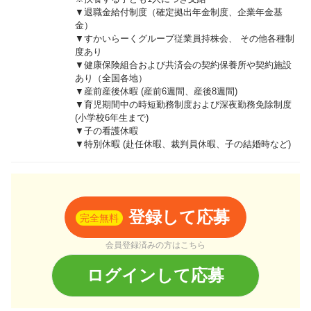
▼退職金給付制度（確定拠出年金制度、企業年金基
金）
▼すかいらーくグループ従業員持株会、 その他各種制
度あり
▼健康保険組合および共済会の契約保養所や契約施設
あり（全国各地）
▼産前産後休暇 (産前6週間、産後8週間)
▼育児期間中の時短勤務制度および深夜勤務免除制度
(小学校6年生まで)
▼子の看護休暇
▼特別休暇 (赴任休暇、裁判員休暇、子の結婚時など)
登録して応募
完全無料
会員登録済みの方はこちら
ログインして応募