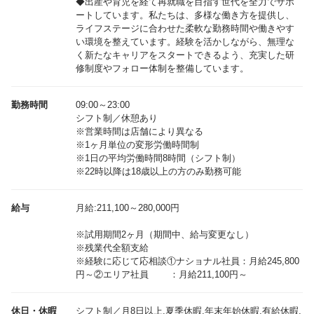
◆出産や育児を経て再就職を目指す世代を全力でサポ
ートしています。私たちは、多様な働き方を提供し、
ライフステージに合わせた柔軟な勤務時間や働きやす
い環境を整えています。経験を活かしながら、無理な
く新たなキャリアをスタートできるよう、充実した研
修制度やフォロー体制を整備しています。
勤務時間
09:00～23:00
シフト制／休憩あり
※営業時間は店舗により異なる
※1ヶ月単位の変形労働時間制
※1日の平均労働時間8時間（シフト制）
※22時以降は18歳以上の方のみ勤務可能
給与
月給:211,100～280,000円
※試用期間2ヶ月（期間中、給与変更なし）
※残業代全額支給
※経験に応じて応相談①ナショナル社員：月給245,800
休日・休暇
シフト制／月8日以上,夏季休暇,年末年始休暇,有給休暇,