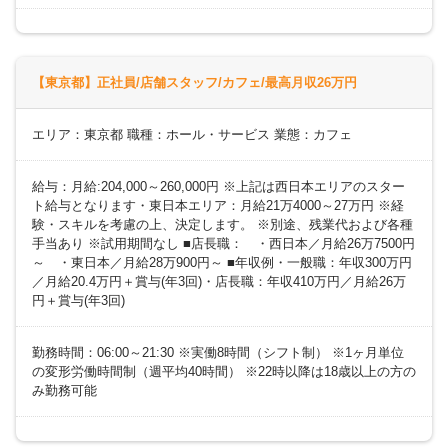
【東京都】正社員/店舗スタッフ/カフェ/最高月収26万円
エリア：東京都 職種：ホール・サービス 業態：カフェ
給与：月給:204,000～260,000円 ※上記は西日本エリアのスター
ト給与となります・東日本エリア：月給21万4000～27万円 ※経
験・スキルを考慮の上、決定します。 ※別途、残業代および各種
手当あり ※試用期間なし ■店長職： ・西日本／月給26万7500円
～ ・東日本／月給28万900円～ ■年収例・一般職：年収300万円
／月給20.4万円＋賞与(年3回)・店長職：年収410万円／月給26万
円＋賞与(年3回)
勤務時間：06:00～21:30 ※実働8時間（シフト制） ※1ヶ月単位
の変形労働時間制（週平均40時間） ※22時以降は18歳以上の方の
み勤務可能