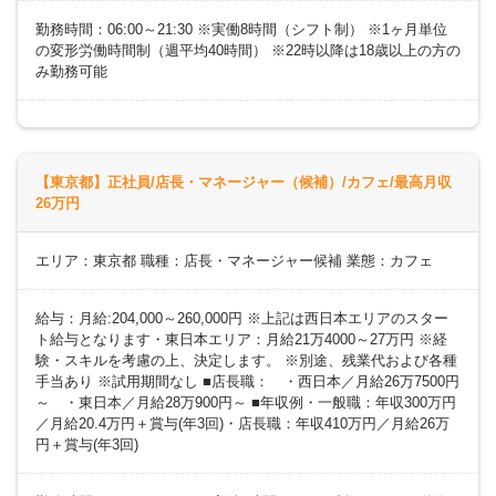
勤務時間：06:00～21:30 ※実働8時間（シフト制） ※1ヶ月単位
の変形労働時間制（週平均40時間） ※22時以降は18歳以上の方の
み勤務可能
【東京都】正社員/店長・マネージャー（候補）/カフェ/最高月収
26万円
エリア：東京都 職種：店長・マネージャー候補 業態：カフェ
給与：月給:204,000～260,000円 ※上記は西日本エリアのスター
ト給与となります・東日本エリア：月給21万4000～27万円 ※経
験・スキルを考慮の上、決定します。 ※別途、残業代および各種
手当あり ※試用期間なし ■店長職： ・西日本／月給26万7500円
～ ・東日本／月給28万900円～ ■年収例・一般職：年収300万円
／月給20.4万円＋賞与(年3回)・店長職：年収410万円／月給26万
円＋賞与(年3回)