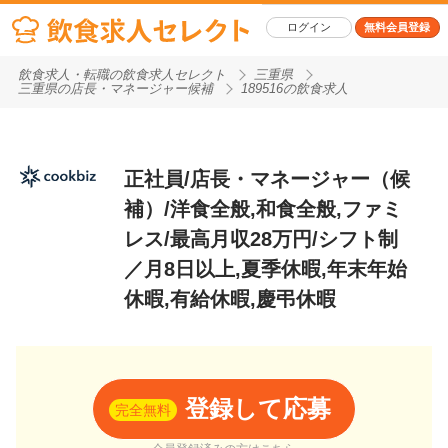
ログイン
無料会員登録
飲食求人・転職の飲食求人セレクト
三重県
三重県の店長・マネージャー候補
189516の飲食求人
正社員/店長・マネージャー（候
補）/洋食全般,和食全般,ファミ
レス/最高月収28万円/シフト制
／月8日以上,夏季休暇,年末年始
休暇,有給休暇,慶弔休暇
登録して応募
完全無料