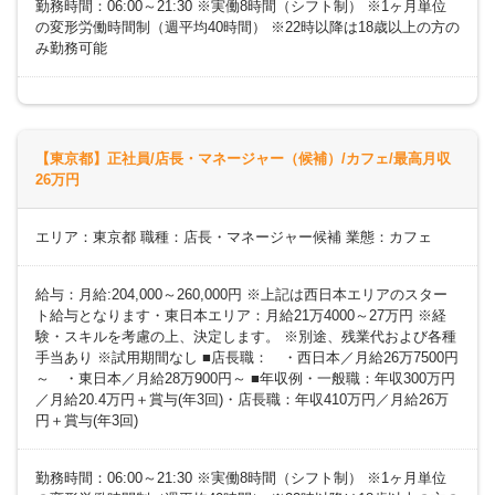
勤務時間：06:00～21:30 ※実働8時間（シフト制） ※1ヶ月単位
の変形労働時間制（週平均40時間） ※22時以降は18歳以上の方の
み勤務可能
【東京都】正社員/店長・マネージャー（候補）/カフェ/最高月収
26万円
エリア：東京都 職種：店長・マネージャー候補 業態：カフェ
給与：月給:204,000～260,000円 ※上記は西日本エリアのスター
ト給与となります・東日本エリア：月給21万4000～27万円 ※経
験・スキルを考慮の上、決定します。 ※別途、残業代および各種
手当あり ※試用期間なし ■店長職： ・西日本／月給26万7500円
～ ・東日本／月給28万900円～ ■年収例・一般職：年収300万円
／月給20.4万円＋賞与(年3回)・店長職：年収410万円／月給26万
円＋賞与(年3回)
勤務時間：06:00～21:30 ※実働8時間（シフト制） ※1ヶ月単位