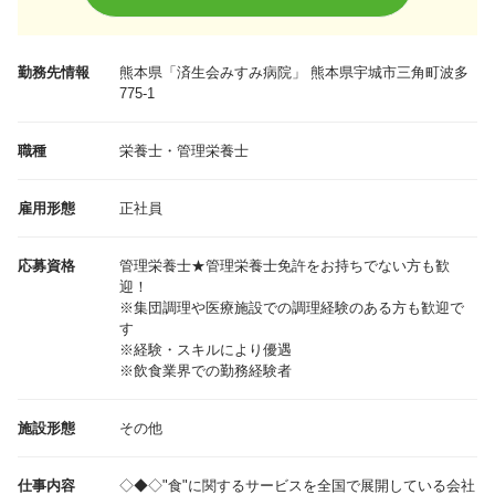
勤務先情報
熊本県
「済生会みすみ病院」 熊本県宇城市三角町波多
775-1
職種
栄養士・管理栄養士
雇用形態
正社員
応募資格
管理栄養士★管理栄養士免許をお持ちでない方も歓
迎！
※集団調理や医療施設での調理経験のある方も歓迎で
す
※経験・スキルにより優遇
※飲食業界での勤務経験者
施設形態
その他
仕事内容
◇◆◇"食"に関するサービスを全国で展開している会社