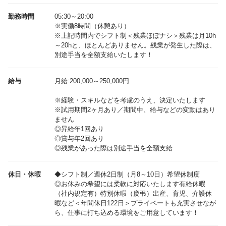
勤務時間
05:30～20:00
※実働8時間（休憩あり）
※上記時間内でシフト制＜残業ほぼナシ＞残業は月10h
～20hと、ほとんどありません。残業が発生した際は、
別途手当を全額支給いたします！
給与
月給:200,000～250,000円
※経験・スキルなどを考慮のうえ、決定いたします
※試用期間2ヶ月あり／期間中、給与などの変動はあり
ません
◎昇給年1回あり
◎賞与年2回あり
休日・休暇
◆シフト制／週休2日制（月8～10日）希望休制度
◎お休みの希望には柔軟に対応いたします有給休暇
（社内規定有）特別休暇（慶弔）出産、育児、介護休
暇など＜年間休日122日＞プライベートも充実させなが
ら、仕事に打ち込める環境をご用意しています！