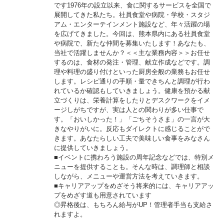
です1976年の設立以来、食に関するサービスを全国で
展開してきた私たち。社員食堂や病院・学校・スタジ
アム・エンターテインメント施設など、年々活躍の場
を広げてきました。今回は、熊本県内にある社員食堂
や病院で、新たな仲間を募集いたします！あなたも、
当社で活躍しませんか？＜＜主な業務内容＞＞お任せ
するのは、食材の発注・管理、献立作成などです。調
理や料理の盛り付けといった厨房全般の業務もお任せ
します。レシピ通りの手順・量できちんと調理が行わ
れているか確認もしていきましょう。健康を預かる献
立づくりは、栄養計算をしたりとデスクワークをイメ
ージしがちですが、実は人との関わりが多い仕事で
す。「おいしかった！」「ごちそうさま」の一言が大
きなやりがいに。反応もダイレクトに感じることがで
きます。あなたらしい工夫で美味しい食事をみなさん
に提供していきましょう。
■イベントに携わろう施設の周年記念などでは、特別メ
ニューを提供することも。そんな時は、調理師と相談
しながら、メニューや運営方法を考えていきます。
■キャリアアップをめざそう将来的には、キャリアアッ
プをめざす道も用意されています
◎昇格後は、もちろん給与がUP！管理者手当も支給さ
れますよ。