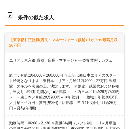
条件の似た求人
【東京都】正社員/店長・マネージャー（候補）/カフェ/最高月収
26万円
エリア：東京都 職種：店長・マネージャー候補 業態：カフェ
給与：月給:204,000～260,000円 ※上記は西日本エリアのスター
ト給与となります・東日本エリア：月給21万4000～27万円 ※経
験・スキルを考慮の上、決定します。 ※別途、残業代および各種
手当あり ※試用期間なし ■店長職： ・西日本／月給26万7500円
～ ・東日本／月給28万900円～ ■年収例・一般職：年収300万円
／月給20.4万円＋賞与(年3回)・店長職：年収410万円／月給26万
円＋賞与(年3回)
勤務時間：06:00～21:30 ※実働8時間（シフト制） ※1ヶ月単位
の変形労働時間制（週平均40時間） ※22時以降は18歳以上の方の