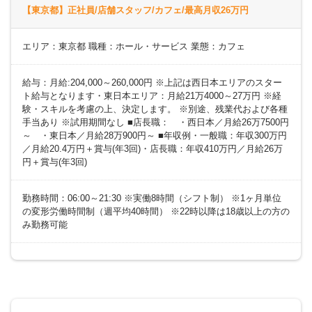
【東京都】正社員/店舗スタッフ/カフェ/最高月収26万円
エリア：東京都 職種：ホール・サービス 業態：カフェ
給与：月給:204,000～260,000円 ※上記は西日本エリアのスター
ト給与となります・東日本エリア：月給21万4000～27万円 ※経
験・スキルを考慮の上、決定します。 ※別途、残業代および各種
手当あり ※試用期間なし ■店長職： ・西日本／月給26万7500円
～ ・東日本／月給28万900円～ ■年収例・一般職：年収300万円
／月給20.4万円＋賞与(年3回)・店長職：年収410万円／月給26万
円＋賞与(年3回)
勤務時間：06:00～21:30 ※実働8時間（シフト制） ※1ヶ月単位
の変形労働時間制（週平均40時間） ※22時以降は18歳以上の方の
み勤務可能