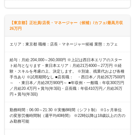
【東京都】正社員/店長・マネージャー（候補）/カフェ/最高月収
26万円
エリア：東京都 職種：店長・マネージャー候補 業態：カフェ
給与：月給:204,000～260,000円 ※上記は西日本エリアのスター
ト給与となります・東日本エリア：月給21万4000～27万円 ※経
験・スキルを考慮の上、決定します。 ※別途、残業代および各種
手当あり ※試用期間なし ■店長職： ・西日本／月給26万7500円
～ ・東日本／月給28万900円～ ■年収例・一般職：年収300万円
／月給20.4万円＋賞与(年3回)・店長職：年収410万円／月給26万
円＋賞与(年3回)
勤務時間：06:00～21:30 ※実働8時間（シフト制） ※1ヶ月単位
の変形労働時間制（週平均40時間） ※22時以降は18歳以上の方の
み勤務可能