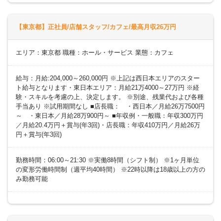
【東京都】正社員/店舗スタッフ/カフェ/最高月収26万円
エリア：東京都 職種：ホール・サービス 業態：カフェ
給与：月給:204,000～260,000円 ※上記は西日本エリアのスター
ト給与となります・東日本エリア：月給21万4000～27万円 ※経
験・スキルを考慮の上、決定します。 ※別途、残業代および各種
手当あり ※試用期間なし ■店長職： ・西日本／月給26万7500円
～ ・東日本／月給28万900円～ ■年収例・一般職：年収300万円
／月給20.4万円＋賞与(年3回)・店長職：年収410万円／月給26万
円＋賞与(年3回)
勤務時間：06:00～21:30 ※実働8時間（シフト制） ※1ヶ月単位
の変形労働時間制（週平均40時間） ※22時以降は18歳以上の方の
み勤務可能