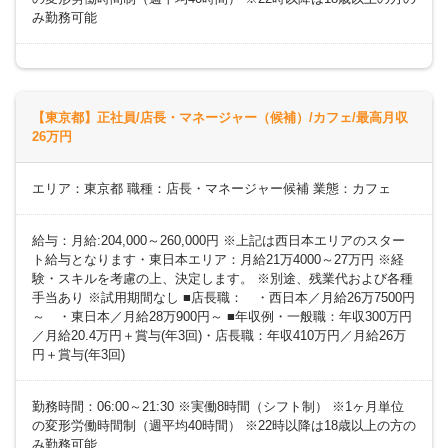
み勤務可能
【東京都】正社員/店長・マネージャー（候補）/カフェ/最高月収
26万円
エリア：東京都 職種：店長・マネージャー候補 業態：カフェ
給与：月給:204,000～260,000円 ※上記は西日本エリアのスター
ト給与となります・東日本エリア：月給21万4000～27万円 ※経
験・スキルを考慮の上、決定します。 ※別途、残業代および各種
手当あり ※試用期間なし ■店長職： ・西日本／月給26万7500円
～ ・東日本／月給28万900円～ ■年収例・一般職：年収300万円
／月給20.4万円＋賞与(年3回)・店長職：年収410万円／月給26万
円＋賞与(年3回)
勤務時間：06:00～21:30 ※実働8時間（シフト制） ※1ヶ月単位
の変形労働時間制（週平均40時間） ※22時以降は18歳以上の方の
み勤務可能