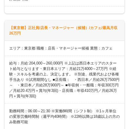
【東京都】正社員/店長・マネージャー（候補）/カフェ/最高月収
26万円
エリア：東京都 職種：店長・マネージャー候補 業態：カフェ
給与：月給:204,000～260,000円 ※上記は西日本エリアのスター
ト給与となります・東日本エリア：月給21万4000～27万円 ※経
験・スキルを考慮の上、決定します。 ※別途、残業代および各種
手当あり ※試用期間なし ■店長職： ・西日本／月給26万7500円
～ ・東日本／月給28万900円～ ■年収例・一般職：年収300万円
／月給20.4万円＋賞与(年3回)・店長職：年収410万円／月給26万
円＋賞与(年3回)
勤務時間：06:00～21:30 ※実働8時間（シフト制） ※1ヶ月単位
の変形労働時間制（週平均40時間） ※22時以降は18歳以上の方の
み勤務可能