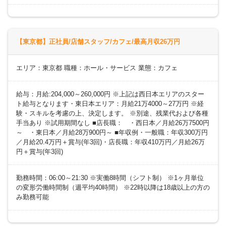
【東京都】正社員/店舗スタッフ/カフェ/最高月収26万円
エリア：東京都 職種：ホール・サービス 業態：カフェ
給与：月給:204,000～260,000円 ※上記は西日本エリアのスター
ト給与となります・東日本エリア：月給21万4000～27万円 ※経
験・スキルを考慮の上、決定します。 ※別途、残業代および各種
手当あり ※試用期間なし ■店長職： ・西日本／月給26万7500円
～ ・東日本／月給28万900円～ ■年収例・一般職：年収300万円
／月給20.4万円＋賞与(年3回)・店長職：年収410万円／月給26万
円＋賞与(年3回)
勤務時間：06:00～21:30 ※実働8時間（シフト制） ※1ヶ月単位
の変形労働時間制（週平均40時間） ※22時以降は18歳以上の方の
み勤務可能