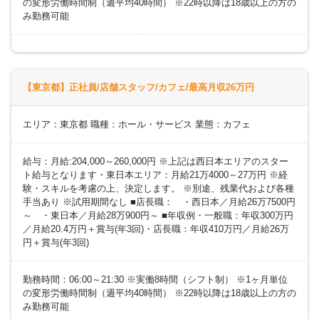
の変形労働時間制（週平均40時間） ※22時以降は18歳以上の方の
み勤務可能
【東京都】正社員/店舗スタッフ/カフェ/最高月収26万円
エリア：東京都 職種：ホール・サービス 業態：カフェ
給与：月給:204,000～260,000円 ※上記は西日本エリアのスター
ト給与となります・東日本エリア：月給21万4000～27万円 ※経
験・スキルを考慮の上、決定します。 ※別途、残業代および各種
手当あり ※試用期間なし ■店長職： ・西日本／月給26万7500円
～ ・東日本／月給28万900円～ ■年収例・一般職：年収300万円
／月給20.4万円＋賞与(年3回)・店長職：年収410万円／月給26万
円＋賞与(年3回)
勤務時間：06:00～21:30 ※実働8時間（シフト制） ※1ヶ月単位
の変形労働時間制（週平均40時間） ※22時以降は18歳以上の方の
み勤務可能