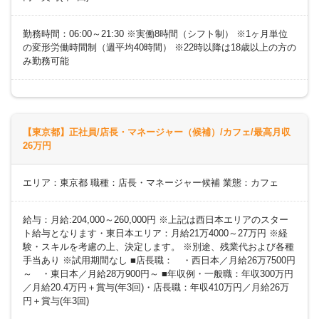
勤務時間：06:00～21:30 ※実働8時間（シフト制） ※1ヶ月単位
の変形労働時間制（週平均40時間） ※22時以降は18歳以上の方の
み勤務可能
【東京都】正社員/店長・マネージャー（候補）/カフェ/最高月収
26万円
エリア：東京都 職種：店長・マネージャー候補 業態：カフェ
給与：月給:204,000～260,000円 ※上記は西日本エリアのスター
ト給与となります・東日本エリア：月給21万4000～27万円 ※経
験・スキルを考慮の上、決定します。 ※別途、残業代および各種
手当あり ※試用期間なし ■店長職： ・西日本／月給26万7500円
～ ・東日本／月給28万900円～ ■年収例・一般職：年収300万円
／月給20.4万円＋賞与(年3回)・店長職：年収410万円／月給26万
円＋賞与(年3回)