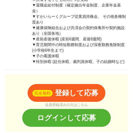
▼退職金給付制度（確定拠出年金制度、企業年金基
金）
▼すかいらーくグループ従業員持株会、 その他各種制
度あり
▼健康保険組合および共済会の契約保養所や契約施設
あり（全国各地）
▼産前産後休暇 (産前6週間、産後8週間)
▼育児期間中の時短勤務制度および深夜勤務免除制度
(小学校6年生まで)
▼子の看護休暇
▼特別休暇 (赴任休暇、裁判員休暇、子の結婚時など)
登録して応募
完全無料
会員登録済みの方はこちら
ログインして応募