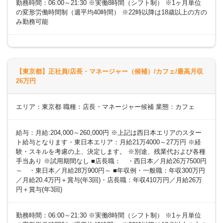
勤務時間：06:00～21:30 ※実働8時間（シフト制） ※1ヶ月単位
の変形労働時間制（週平均40時間） ※22時以降は18歳以上の方の
み勤務可能
【東京都】正社員/店長・マネージャー（候補）/カフェ/最高月収
26万円
エリア：東京都 職種：店長・マネージャー候補 業態：カフェ
給与：月給:204,000～260,000円 ※上記は西日本エリアのスター
ト給与となります・東日本エリア：月給21万4000～27万円 ※経
験・スキルを考慮の上、決定します。 ※別途、残業代および各種
手当あり ※試用期間なし ■店長職： ・西日本／月給26万7500円
～ ・東日本／月給28万900円～ ■年収例・一般職：年収300万円
／月給20.4万円＋賞与(年3回)・店長職：年収410万円／月給26万
円＋賞与(年3回)
勤務時間：06:00～21:30 ※実働8時間（シフト制） ※1ヶ月単位