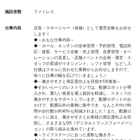
施設形態
ファミレス
仕事内容
店長・マネージャー（候補）として運営全般をお任せ
します！
◆～おもな仕事内容～
◆・ホール、キッチンの全体管理・予約管理、電話対
応・接客、サービス全般・売上管理、在庫管理・オペ
レーションの見直し・店舗イベントの企画・運営・ス
タッフの育成やマネジメント、シフト管理 など＼入
社後はスキルに合わせた業務からお任せしますので、
徐々に仕事の幅を広げていきましょう／
◆～働きやすさと満足度向上を目指すDX推進～
◆すかいらーくのレストランでは、配膳ロボットが導
入され、重たい食器を運ぶ負担を軽減し、スタッフの
働きやすさをサポートしています。配膳ロボットのお
かげで、配膳以外の業務に集中でき、なんと片付け時
間や歩行数が約40%も削減されました！また、配膳ロ
ボットに加え、働きやすさとお客様の満足度向上を目
指し、さまざまなDX（デジタルトランスフォーメーシ
ョン）の取り組みを進めています。
◆～ライフステージに合った柔軟な働き方～