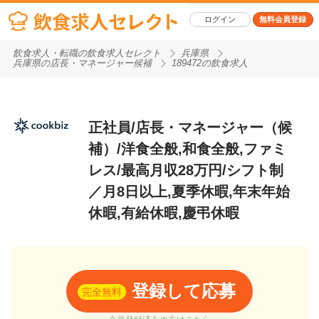
ログイン
無料会員登録
飲食求人・転職の飲食求人セレクト
兵庫県
兵庫県の店長・マネージャー候補
189472の飲食求人
正社員/店長・マネージャー（候
補）/洋食全般,和食全般,ファミ
レス/最高月収28万円/シフト制
／月8日以上,夏季休暇,年末年始
休暇,有給休暇,慶弔休暇
登録して応募
完全無料