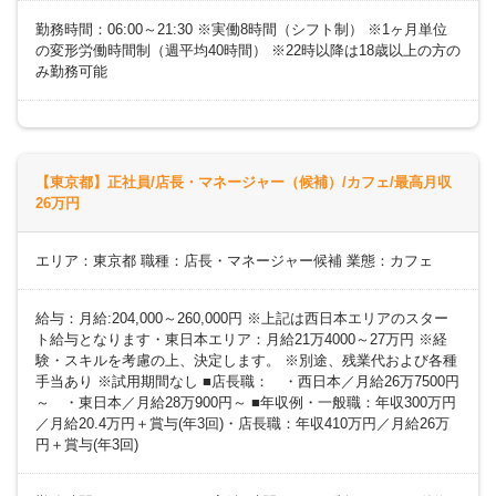
勤務時間：06:00～21:30 ※実働8時間（シフト制） ※1ヶ月単位
の変形労働時間制（週平均40時間） ※22時以降は18歳以上の方の
み勤務可能
【東京都】正社員/店長・マネージャー（候補）/カフェ/最高月収
26万円
エリア：東京都 職種：店長・マネージャー候補 業態：カフェ
給与：月給:204,000～260,000円 ※上記は西日本エリアのスター
ト給与となります・東日本エリア：月給21万4000～27万円 ※経
験・スキルを考慮の上、決定します。 ※別途、残業代および各種
手当あり ※試用期間なし ■店長職： ・西日本／月給26万7500円
～ ・東日本／月給28万900円～ ■年収例・一般職：年収300万円
／月給20.4万円＋賞与(年3回)・店長職：年収410万円／月給26万
円＋賞与(年3回)