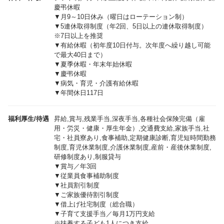
慶弔休暇
▼月9～10日休み（曜日はローテーション制）
▼5連休取得制度（年2回、5日以上の連休取得制度）
※7日以上を推奨
▼有給休暇（初年度10日付与。次年度へ繰り越し可能
で最大40日まで）
▼夏季休暇・年末年始休暇
▼慶弔休暇
▼病気・育児・介護有給休暇
▼年間休日117日
福利厚生/待遇
昇給,賞与,残業手当,深夜手当,各種社会保険完備（雇
用・労災・健康・厚生年金）,交通費支給,家族手当,社
宅・社員寮あり,食事補助,定期健康診断,育児短時間勤務
制度,育児休業制度,介護休業制度,産前・産後休業制度,
研修制度あり,制服貸与
▼賞与／年3回
▼従業員食事補助制度
▼社員割引制度
▼ご家族優待割引制度
▼借上げ社宅制度（総合職）
▼子育て支援手当／毎月1万円支給
※扶養する子ども1人につき支給