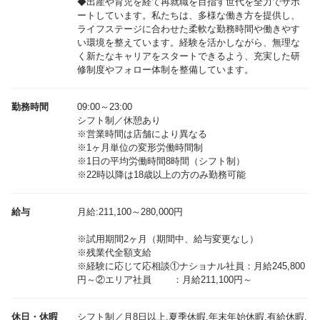
◆出産や育児を経て再就職を目指す世代を全力でサポ
ートしています。私たちは、多様な働き方を提供し、
ライフステージに合わせた柔軟な勤務時間や働きやす
い環境を整えています。経験を活かしながら、無理な
く新たなキャリアをスタートできるよう、充実した研
修制度やフォロー体制を整備しています。
勤務時間
09:00～23:00
シフト制／休憩あり
※営業時間は店舗により異なる
※1ヶ月単位の変形労働時間制
※1日の平均労働時間8時間（シフト制）
※22時以降は18歳以上の方のみ勤務可能
給与
月給:211,100～280,000円
※試用期間2ヶ月（期間中、給与変更なし）
※残業代全額支給
※経験に応じて応相談①ナショナル社員：月給245,800
休日・休暇
シフト制／月8日以上,夏季休暇,年末年始休暇,有給休暇,