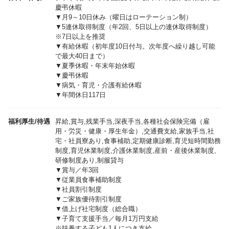
慶弔休暇
▼月9～10日休み（曜日はローテーション制）
▼5連休取得制度（年2回、5日以上の連休取得制度）
※7日以上を推奨
▼有給休暇（初年度10日付与。次年度へ繰り越し可能
で最大40日まで）
▼夏季休暇・年末年始休暇
▼慶弔休暇
▼病気・育児・介護有給休暇
▼年間休日117日
福利厚生/待遇
昇給,賞与,残業手当,深夜手当,各種社会保険完備（雇
用・労災・健康・厚生年金）,交通費支給,家族手当,社
宅・社員寮あり,食事補助,定期健康診断,育児短時間勤務
制度,育児休業制度,介護休業制度,産前・産後休業制度,
研修制度あり,制服貸与
▼賞与／年3回
▼従業員食事補助制度
▼社員割引制度
▼ご家族優待割引制度
▼借上げ社宅制度（総合職）
▼子育て支援手当／毎月1万円支給
※扶養する子ども1人につき支給