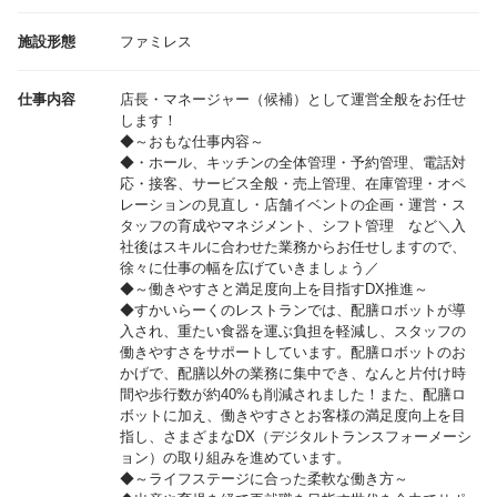
施設形態
ファミレス
仕事内容
店長・マネージャー（候補）として運営全般をお任せ
します！
◆～おもな仕事内容～
◆・ホール、キッチンの全体管理・予約管理、電話対
応・接客、サービス全般・売上管理、在庫管理・オペ
レーションの見直し・店舗イベントの企画・運営・ス
タッフの育成やマネジメント、シフト管理 など＼入
社後はスキルに合わせた業務からお任せしますので、
徐々に仕事の幅を広げていきましょう／
◆～働きやすさと満足度向上を目指すDX推進～
◆すかいらーくのレストランでは、配膳ロボットが導
入され、重たい食器を運ぶ負担を軽減し、スタッフの
働きやすさをサポートしています。配膳ロボットのお
かげで、配膳以外の業務に集中でき、なんと片付け時
間や歩行数が約40%も削減されました！また、配膳ロ
ボットに加え、働きやすさとお客様の満足度向上を目
指し、さまざまなDX（デジタルトランスフォーメーシ
ョン）の取り組みを進めています。
◆～ライフステージに合った柔軟な働き方～