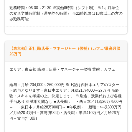
勤務時間：06:00～21:30 ※実働8時間（シフト制） ※1ヶ月単位
の変形労働時間制（週平均40時間） ※22時以降は18歳以上の方の
み勤務可能
【東京都】正社員/店長・マネージャー（候補）/カフェ/最高月収
26万円
エリア：東京都 職種：店長・マネージャー候補 業態：カフェ
給与：月給:204,000～260,000円 ※上記は西日本エリアのスター
ト給与となります・東日本エリア：月給21万4000～27万円 ※経
験・スキルを考慮の上、決定します。 ※別途、残業代および各種
手当あり ※試用期間なし ■店長職： ・西日本／月給26万7500円
～ ・東日本／月給28万900円～ ■年収例・一般職：年収300万円
／月給20.4万円＋賞与(年3回)・店長職：年収410万円／月給26万
円＋賞与(年3回)