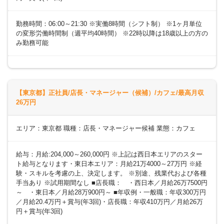
勤務時間：06:00～21:30 ※実働8時間（シフト制） ※1ヶ月単位
の変形労働時間制（週平均40時間） ※22時以降は18歳以上の方の
み勤務可能
【東京都】正社員/店長・マネージャー（候補）/カフェ/最高月収
26万円
エリア：東京都 職種：店長・マネージャー候補 業態：カフェ
給与：月給:204,000～260,000円 ※上記は西日本エリアのスター
ト給与となります・東日本エリア：月給21万4000～27万円 ※経
験・スキルを考慮の上、決定します。 ※別途、残業代および各種
手当あり ※試用期間なし ■店長職： ・西日本／月給26万7500円
～ ・東日本／月給28万900円～ ■年収例・一般職：年収300万円
／月給20.4万円＋賞与(年3回)・店長職：年収410万円／月給26万
円＋賞与(年3回)