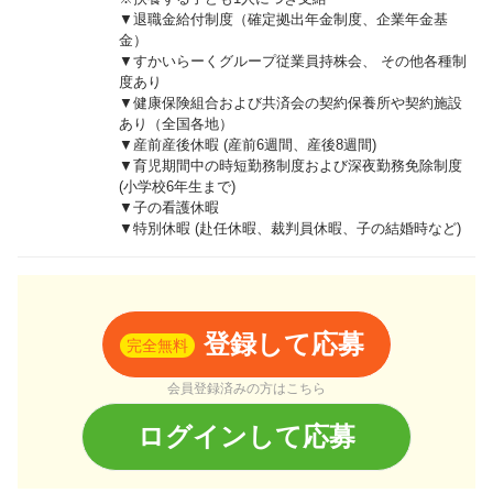
▼退職金給付制度（確定拠出年金制度、企業年金基
金）
▼すかいらーくグループ従業員持株会、 その他各種制
度あり
▼健康保険組合および共済会の契約保養所や契約施設
あり（全国各地）
▼産前産後休暇 (産前6週間、産後8週間)
▼育児期間中の時短勤務制度および深夜勤務免除制度
(小学校6年生まで)
▼子の看護休暇
▼特別休暇 (赴任休暇、裁判員休暇、子の結婚時など)
登録して応募
完全無料
会員登録済みの方はこちら
ログインして応募