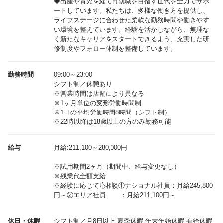
◆出産や育児を経て再就職を目指す世代を全力でサポ
ートしています。私たちは、多様な働き方を提供し、
ライフステージに合わせた柔軟な勤務時間や働きやす
い環境を整えています。経験を活かしながら、無理な
く新たなキャリアをスタートできるよう、充実した研
修制度やフォロー体制を整備しています。
勤務時間
09:00～23:00
シフト制／休憩あり
※営業時間は店舗により異なる
※1ヶ月単位の変形労働時間制
※1日の平均労働時間8時間（シフト制）
※22時以降は18歳以上の方のみ勤務可能
給与
月給:211,100～280,000円
※試用期間2ヶ月（期間中、給与変更なし）
※残業代全額支給
※経験に応じて応相談①ナショナル社員：月給245,800
休日・休暇
シフト制／月8日以上,夏季休暇,年末年始休暇,有給休暇,