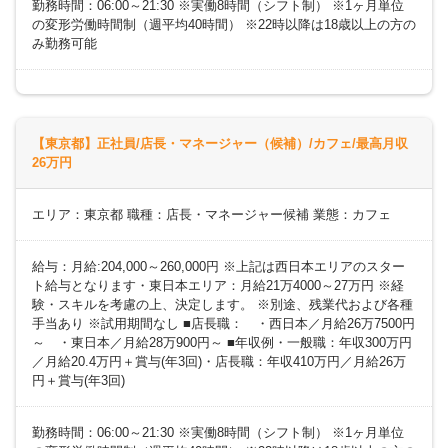
勤務時間：06:00～21:30 ※実働8時間（シフト制） ※1ヶ月単位
の変形労働時間制（週平均40時間） ※22時以降は18歳以上の方の
み勤務可能
【東京都】正社員/店長・マネージャー（候補）/カフェ/最高月収
26万円
エリア：東京都 職種：店長・マネージャー候補 業態：カフェ
給与：月給:204,000～260,000円 ※上記は西日本エリアのスター
ト給与となります・東日本エリア：月給21万4000～27万円 ※経
験・スキルを考慮の上、決定します。 ※別途、残業代および各種
手当あり ※試用期間なし ■店長職： ・西日本／月給26万7500円
～ ・東日本／月給28万900円～ ■年収例・一般職：年収300万円
／月給20.4万円＋賞与(年3回)・店長職：年収410万円／月給26万
円＋賞与(年3回)
勤務時間：06:00～21:30 ※実働8時間（シフト制） ※1ヶ月単位