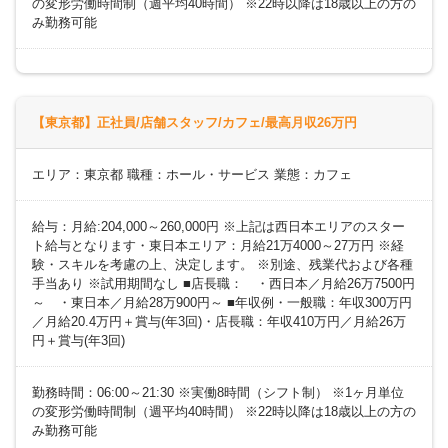
の変形労働時間制（週平均40時間） ※22時以降は18歳以上の方の
み勤務可能
【東京都】正社員/店舗スタッフ/カフェ/最高月収26万円
エリア：東京都 職種：ホール・サービス 業態：カフェ
給与：月給:204,000～260,000円 ※上記は西日本エリアのスター
ト給与となります・東日本エリア：月給21万4000～27万円 ※経
験・スキルを考慮の上、決定します。 ※別途、残業代および各種
手当あり ※試用期間なし ■店長職： ・西日本／月給26万7500円
～ ・東日本／月給28万900円～ ■年収例・一般職：年収300万円
／月給20.4万円＋賞与(年3回)・店長職：年収410万円／月給26万
円＋賞与(年3回)
勤務時間：06:00～21:30 ※実働8時間（シフト制） ※1ヶ月単位
の変形労働時間制（週平均40時間） ※22時以降は18歳以上の方の
み勤務可能