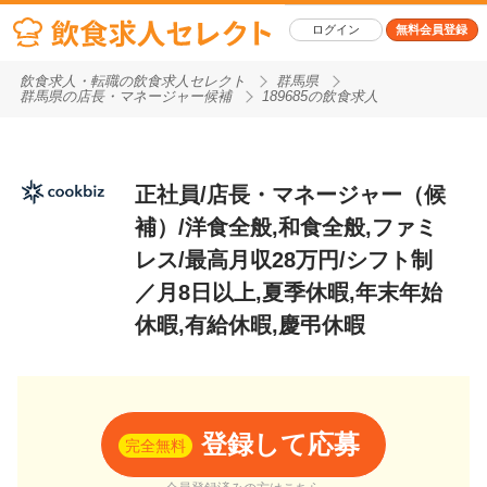
ログイン
無料会員登録
飲食求人・転職の飲食求人セレクト
群馬県
群馬県の店長・マネージャー候補
189685の飲食求人
正社員/店長・マネージャー（候
補）/洋食全般,和食全般,ファミ
レス/最高月収28万円/シフト制
／月8日以上,夏季休暇,年末年始
休暇,有給休暇,慶弔休暇
登録して応募
完全無料