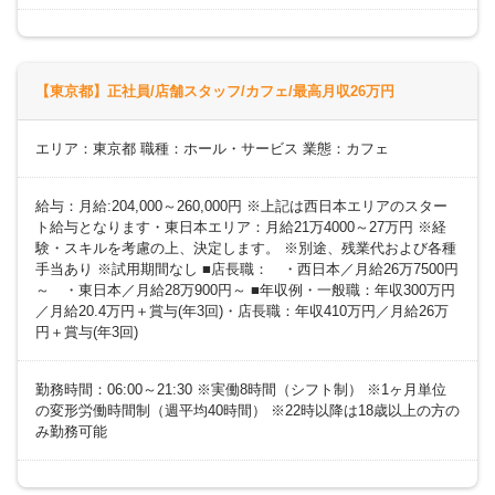
【東京都】正社員/店舗スタッフ/カフェ/最高月収26万円
エリア：東京都 職種：ホール・サービス 業態：カフェ
給与：月給:204,000～260,000円 ※上記は西日本エリアのスター
ト給与となります・東日本エリア：月給21万4000～27万円 ※経
験・スキルを考慮の上、決定します。 ※別途、残業代および各種
手当あり ※試用期間なし ■店長職： ・西日本／月給26万7500円
～ ・東日本／月給28万900円～ ■年収例・一般職：年収300万円
／月給20.4万円＋賞与(年3回)・店長職：年収410万円／月給26万
円＋賞与(年3回)
勤務時間：06:00～21:30 ※実働8時間（シフト制） ※1ヶ月単位
の変形労働時間制（週平均40時間） ※22時以降は18歳以上の方の
み勤務可能