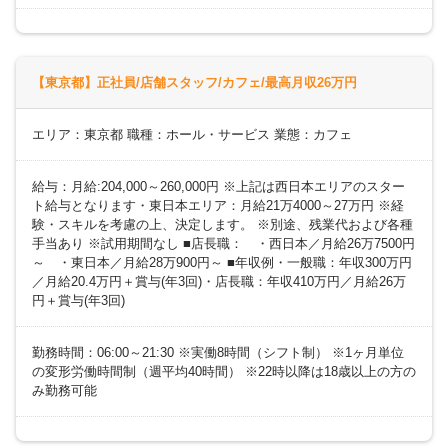
【東京都】正社員/店舗スタッフ/カフェ/最高月収26万円
エリア：東京都 職種：ホール・サービス 業態：カフェ
給与：月給:204,000～260,000円 ※上記は西日本エリアのスター
ト給与となります・東日本エリア：月給21万4000～27万円 ※経
験・スキルを考慮の上、決定します。 ※別途、残業代および各種
手当あり ※試用期間なし ■店長職： ・西日本／月給26万7500円
～ ・東日本／月給28万900円～ ■年収例・一般職：年収300万円
／月給20.4万円＋賞与(年3回)・店長職：年収410万円／月給26万
円＋賞与(年3回)
勤務時間：06:00～21:30 ※実働8時間（シフト制） ※1ヶ月単位
の変形労働時間制（週平均40時間） ※22時以降は18歳以上の方の
み勤務可能