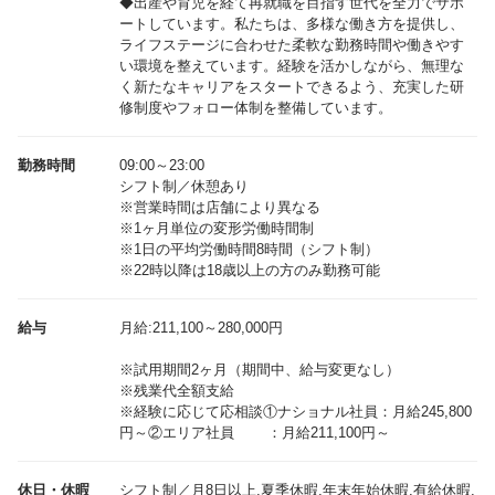
◆出産や育児を経て再就職を目指す世代を全力でサポ
ートしています。私たちは、多様な働き方を提供し、
ライフステージに合わせた柔軟な勤務時間や働きやす
い環境を整えています。経験を活かしながら、無理な
く新たなキャリアをスタートできるよう、充実した研
修制度やフォロー体制を整備しています。
勤務時間
09:00～23:00
シフト制／休憩あり
※営業時間は店舗により異なる
※1ヶ月単位の変形労働時間制
※1日の平均労働時間8時間（シフト制）
※22時以降は18歳以上の方のみ勤務可能
給与
月給:211,100～280,000円
※試用期間2ヶ月（期間中、給与変更なし）
※残業代全額支給
※経験に応じて応相談①ナショナル社員：月給245,800
休日・休暇
シフト制／月8日以上,夏季休暇,年末年始休暇,有給休暇,