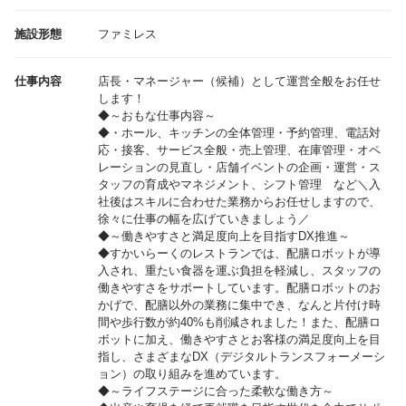
施設形態
ファミレス
仕事内容
店長・マネージャー（候補）として運営全般をお任せ
します！
◆～おもな仕事内容～
◆・ホール、キッチンの全体管理・予約管理、電話対
応・接客、サービス全般・売上管理、在庫管理・オペ
レーションの見直し・店舗イベントの企画・運営・ス
タッフの育成やマネジメント、シフト管理 など＼入
社後はスキルに合わせた業務からお任せしますので、
徐々に仕事の幅を広げていきましょう／
◆～働きやすさと満足度向上を目指すDX推進～
◆すかいらーくのレストランでは、配膳ロボットが導
入され、重たい食器を運ぶ負担を軽減し、スタッフの
働きやすさをサポートしています。配膳ロボットのお
かげで、配膳以外の業務に集中でき、なんと片付け時
間や歩行数が約40%も削減されました！また、配膳ロ
ボットに加え、働きやすさとお客様の満足度向上を目
指し、さまざまなDX（デジタルトランスフォーメーシ
ョン）の取り組みを進めています。
◆～ライフステージに合った柔軟な働き方～