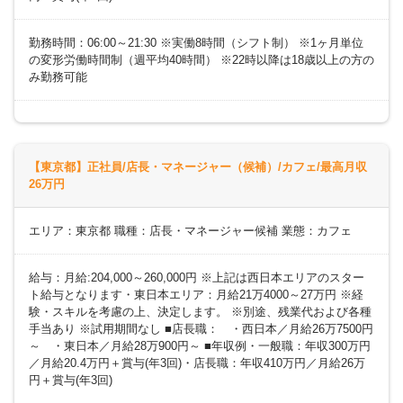
勤務時間：06:00～21:30 ※実働8時間（シフト制） ※1ヶ月単位
の変形労働時間制（週平均40時間） ※22時以降は18歳以上の方の
み勤務可能
【東京都】正社員/店長・マネージャー（候補）/カフェ/最高月収
26万円
エリア：東京都 職種：店長・マネージャー候補 業態：カフェ
給与：月給:204,000～260,000円 ※上記は西日本エリアのスター
ト給与となります・東日本エリア：月給21万4000～27万円 ※経
験・スキルを考慮の上、決定します。 ※別途、残業代および各種
手当あり ※試用期間なし ■店長職： ・西日本／月給26万7500円
～ ・東日本／月給28万900円～ ■年収例・一般職：年収300万円
／月給20.4万円＋賞与(年3回)・店長職：年収410万円／月給26万
円＋賞与(年3回)