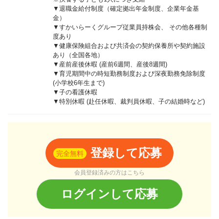
▼退職金給付制度（確定拠出年金制度、企業年金基
金）
▼すかいらーくグループ従業員持株会、 その他各種制
度あり
▼健康保険組合および共済会の契約保養所や契約施設
あり（全国各地）
▼産前産後休暇 (産前6週間、産後8週間)
▼育児期間中の時短勤務制度および深夜勤務免除制度
(小学校6年生まで)
▼子の看護休暇
▼特別休暇 (赴任休暇、裁判員休暇、子の結婚時など)
登録して応募
完全無料
会員登録済みの方はこちら
ログインして応募