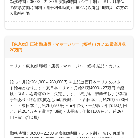
勤務時間：06:00～21:30 ※実働8時間（シフト制） ※1ヶ月単位
の変形労働時間制（週平均40時間） ※22時以降は18歳以上の方の
み勤務可能
【東京都】正社員/店長・マネージャー（候補）/カフェ/最高月収
26万円
エリア：東京都 職種：店長・マネージャー候補 業態：カフェ
給与：月給:204,000～260,000円 ※上記は西日本エリアのスター
ト給与となります・東日本エリア：月給21万4000～27万円 ※経
験・スキルを考慮の上、決定します。 ※別途、残業代および各種
手当あり ※試用期間なし ■店長職： ・西日本／月給26万7500円
～ ・東日本／月給28万900円～ ■年収例・一般職：年収300万円
／月給20.4万円＋賞与(年3回)・店長職：年収410万円／月給26万
円＋賞与(年3回)
勤務時間：06:00～21:30 ※実働8時間（シフト制） ※1ヶ月単位