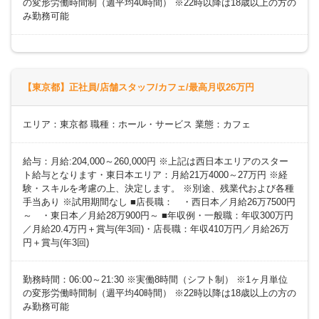
の変形労働時間制（週平均40時間） ※22時以降は18歳以上の方の
み勤務可能
【東京都】正社員/店舗スタッフ/カフェ/最高月収26万円
エリア：東京都 職種：ホール・サービス 業態：カフェ
給与：月給:204,000～260,000円 ※上記は西日本エリアのスター
ト給与となります・東日本エリア：月給21万4000～27万円 ※経
験・スキルを考慮の上、決定します。 ※別途、残業代および各種
手当あり ※試用期間なし ■店長職： ・西日本／月給26万7500円
～ ・東日本／月給28万900円～ ■年収例・一般職：年収300万円
／月給20.4万円＋賞与(年3回)・店長職：年収410万円／月給26万
円＋賞与(年3回)
勤務時間：06:00～21:30 ※実働8時間（シフト制） ※1ヶ月単位
の変形労働時間制（週平均40時間） ※22時以降は18歳以上の方の
み勤務可能