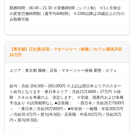
勤務時間：06:00～21:30 ※実働8時間（シフト制） ※1ヶ月単位
の変形労働時間制（週平均40時間） ※22時以降は18歳以上の方の
み勤務可能
【東京都】正社員/店長・マネージャー（候補）/カフェ/最高月収
26万円
エリア：東京都 職種：店長・マネージャー候補 業態：カフェ
給与：月給:204,000～260,000円 ※上記は西日本エリアのスター
ト給与となります・東日本エリア：月給21万4000～27万円 ※経
験・スキルを考慮の上、決定します。 ※別途、残業代および各種
手当あり ※試用期間なし ■店長職： ・西日本／月給26万7500円
～ ・東日本／月給28万900円～ ■年収例・一般職：年収300万円
／月給20.4万円＋賞与(年3回)・店長職：年収410万円／月給26万
円＋賞与(年3回)