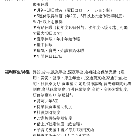
慶弔休暇
▼月9～10日休み（曜日はローテーション制）
▼5連休取得制度（年2回、5日以上の連休取得制度）
※7日以上を推奨
▼有給休暇（初年度10日付与。次年度へ繰り越し可能
で最大40日まで）
▼夏季休暇・年末年始休暇
▼慶弔休暇
▼病気・育児・介護有給休暇
▼年間休日117日
福利厚生/待遇
昇給,賞与,残業手当,深夜手当,各種社会保険完備（雇
用・労災・健康・厚生年金）,交通費支給,家族手当,社
宅・社員寮あり,食事補助,定期健康診断,育児短時間勤務
制度,育児休業制度,介護休業制度,産前・産後休業制度,
研修制度あり,制服貸与
▼賞与／年3回
▼従業員食事補助制度
▼社員割引制度
▼ご家族優待割引制度
▼借上げ社宅制度（総合職）
▼子育て支援手当／毎月1万円支給
※扶養する子ども1人につき支給