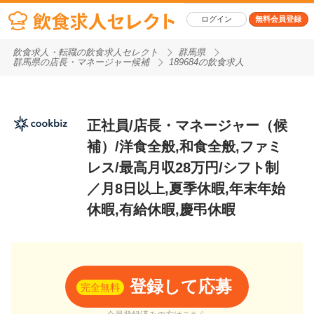
ログイン
無料会員登録
飲食求人・転職の飲食求人セレクト
群馬県
群馬県の店長・マネージャー候補
189684の飲食求人
正社員/店長・マネージャー（候
補）/洋食全般,和食全般,ファミ
レス/最高月収28万円/シフト制
／月8日以上,夏季休暇,年末年始
休暇,有給休暇,慶弔休暇
登録して応募
完全無料