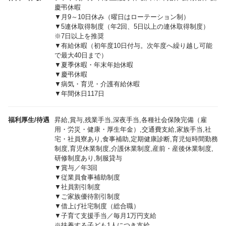
慶弔休暇
▼月9～10日休み（曜日はローテーション制）
▼5連休取得制度（年2回、5日以上の連休取得制度）
※7日以上を推奨
▼有給休暇（初年度10日付与。次年度へ繰り越し可能
で最大40日まで）
▼夏季休暇・年末年始休暇
▼慶弔休暇
▼病気・育児・介護有給休暇
▼年間休日117日
福利厚生/待遇
昇給,賞与,残業手当,深夜手当,各種社会保険完備（雇
用・労災・健康・厚生年金）,交通費支給,家族手当,社
宅・社員寮あり,食事補助,定期健康診断,育児短時間勤務
制度,育児休業制度,介護休業制度,産前・産後休業制度,
研修制度あり,制服貸与
▼賞与／年3回
▼従業員食事補助制度
▼社員割引制度
▼ご家族優待割引制度
▼借上げ社宅制度（総合職）
▼子育て支援手当／毎月1万円支給
※扶養する子ども1人につき支給