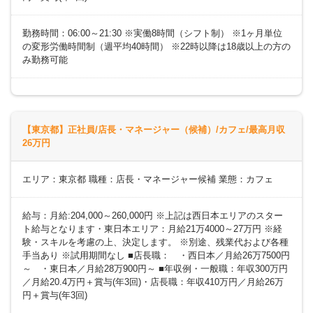
勤務時間：06:00～21:30 ※実働8時間（シフト制） ※1ヶ月単位
の変形労働時間制（週平均40時間） ※22時以降は18歳以上の方の
み勤務可能
【東京都】正社員/店長・マネージャー（候補）/カフェ/最高月収
26万円
エリア：東京都 職種：店長・マネージャー候補 業態：カフェ
給与：月給:204,000～260,000円 ※上記は西日本エリアのスター
ト給与となります・東日本エリア：月給21万4000～27万円 ※経
験・スキルを考慮の上、決定します。 ※別途、残業代および各種
手当あり ※試用期間なし ■店長職： ・西日本／月給26万7500円
～ ・東日本／月給28万900円～ ■年収例・一般職：年収300万円
／月給20.4万円＋賞与(年3回)・店長職：年収410万円／月給26万
円＋賞与(年3回)