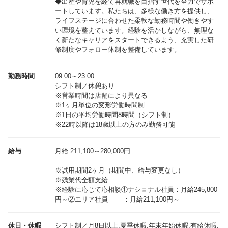
◆出産や育児を経て再就職を目指す世代を全力でサポ
ートしています。私たちは、多様な働き方を提供し、
ライフステージに合わせた柔軟な勤務時間や働きやす
い環境を整えています。経験を活かしながら、無理な
く新たなキャリアをスタートできるよう、充実した研
修制度やフォロー体制を整備しています。
勤務時間
09:00～23:00
シフト制／休憩あり
※営業時間は店舗により異なる
※1ヶ月単位の変形労働時間制
※1日の平均労働時間8時間（シフト制）
※22時以降は18歳以上の方のみ勤務可能
給与
月給:211,100～280,000円
※試用期間2ヶ月（期間中、給与変更なし）
※残業代全額支給
※経験に応じて応相談①ナショナル社員：月給245,800
休日・休暇
シフト制／月8日以上,夏季休暇,年末年始休暇,有給休暇,