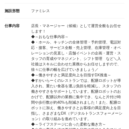
施設形態
ファミレス
仕事内容
店長・マネージャー（候補）として運営全般をお任せ
します！
◆～おもな仕事内容～
◆・ホール、キッチンの全体管理・予約管理、電話対
応・接客、サービス全般・売上管理、在庫管理・オペ
レーションの見直し・店舗イベントの企画・運営・ス
タッフの育成やマネジメント、シフト管理 など＼入
社後はスキルに合わせた業務からお任せしますので、
徐々に仕事の幅を広げていきましょう／
◆～働きやすさと満足度向上を目指すDX推進～
◆すかいらーくのレストランでは、配膳ロボットが導
入され、重たい食器を運ぶ負担を軽減し、スタッフの
働きやすさをサポートしています。配膳ロボットのお
かげで、配膳以外の業務に集中でき、なんと片付け時
間や歩行数が約40%も削減されました！また、配膳ロ
ボットに加え、働きやすさとお客様の満足度向上を目
指し、さまざまなDX（デジタルトランスフォーメーシ
ョン）の取り組みを進めています。
◆～ライフステージに合った柔軟な働き方～