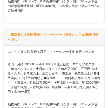
勤務時間：06:00～21:30 ※実働8時間（シフト制） ※1ヶ月単位
の変形労働時間制（週平均40時間） ※22時以降は18歳以上の方の
み勤務可能
【東京都】正社員/店長・マネージャー（候補）/カフェ/最高月収
26万円
エリア：東京都 職種：店長・マネージャー候補 業態：カフェ
給与：月給:204,000～260,000円 ※上記は西日本エリアのスター
ト給与となります・東日本エリア：月給21万4000～27万円 ※経
験・スキルを考慮の上、決定します。 ※別途、残業代および各種
手当あり ※試用期間なし ■店長職： ・西日本／月給26万7500円
～ ・東日本／月給28万900円～ ■年収例・一般職：年収300万円
／月給20.4万円＋賞与(年3回)・店長職：年収410万円／月給26万
円＋賞与(年3回)
勤務時間：06:00～21:30 ※実働8時間（シフト制） ※1ヶ月単位