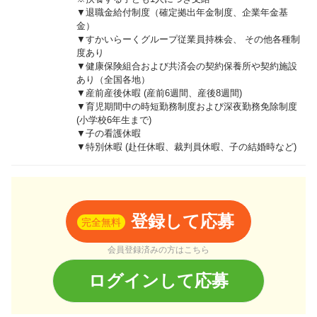
▼退職金給付制度（確定拠出年金制度、企業年金基
金）
▼すかいらーくグループ従業員持株会、 その他各種制
度あり
▼健康保険組合および共済会の契約保養所や契約施設
あり（全国各地）
▼産前産後休暇 (産前6週間、産後8週間)
▼育児期間中の時短勤務制度および深夜勤務免除制度
(小学校6年生まで)
▼子の看護休暇
▼特別休暇 (赴任休暇、裁判員休暇、子の結婚時など)
登録して応募
完全無料
会員登録済みの方はこちら
ログインして応募