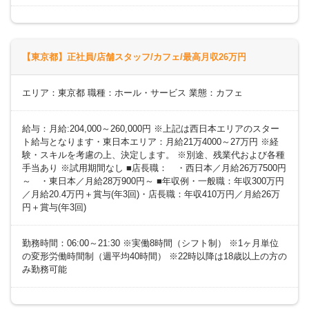
【東京都】正社員/店舗スタッフ/カフェ/最高月収26万円
エリア：東京都 職種：ホール・サービス 業態：カフェ
給与：月給:204,000～260,000円 ※上記は西日本エリアのスター
ト給与となります・東日本エリア：月給21万4000～27万円 ※経
験・スキルを考慮の上、決定します。 ※別途、残業代および各種
手当あり ※試用期間なし ■店長職： ・西日本／月給26万7500円
～ ・東日本／月給28万900円～ ■年収例・一般職：年収300万円
／月給20.4万円＋賞与(年3回)・店長職：年収410万円／月給26万
円＋賞与(年3回)
勤務時間：06:00～21:30 ※実働8時間（シフト制） ※1ヶ月単位
の変形労働時間制（週平均40時間） ※22時以降は18歳以上の方の
み勤務可能