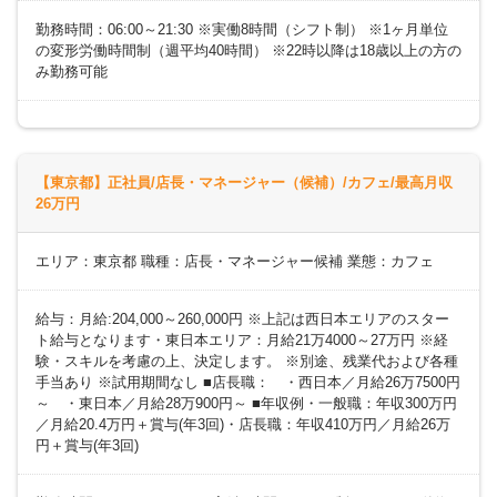
勤務時間：06:00～21:30 ※実働8時間（シフト制） ※1ヶ月単位
の変形労働時間制（週平均40時間） ※22時以降は18歳以上の方の
み勤務可能
【東京都】正社員/店長・マネージャー（候補）/カフェ/最高月収
26万円
エリア：東京都 職種：店長・マネージャー候補 業態：カフェ
給与：月給:204,000～260,000円 ※上記は西日本エリアのスター
ト給与となります・東日本エリア：月給21万4000～27万円 ※経
験・スキルを考慮の上、決定します。 ※別途、残業代および各種
手当あり ※試用期間なし ■店長職： ・西日本／月給26万7500円
～ ・東日本／月給28万900円～ ■年収例・一般職：年収300万円
／月給20.4万円＋賞与(年3回)・店長職：年収410万円／月給26万
円＋賞与(年3回)