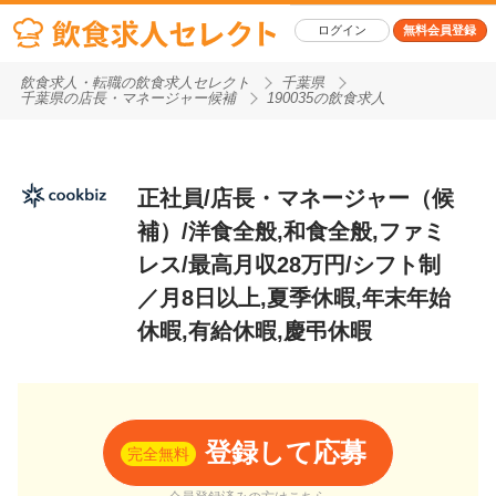
ログイン
無料会員登録
飲食求人・転職の飲食求人セレクト
千葉県
千葉県の店長・マネージャー候補
190035の飲食求人
正社員/店長・マネージャー（候
補）/洋食全般,和食全般,ファミ
レス/最高月収28万円/シフト制
／月8日以上,夏季休暇,年末年始
休暇,有給休暇,慶弔休暇
登録して応募
完全無料