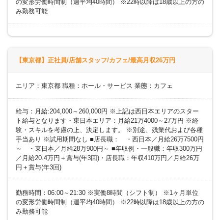
の変形労働時間制（週平均40時間） ※22時以降は18歳以上の方の
み勤務可能
【東京都】正社員/店舗スタッフ/カフェ/最高月収26万円
エリア：東京都 職種：ホール・サービス 業態：カフェ
給与：月給:204,000～260,000円 ※上記は西日本エリアのスター
ト給与となります・東日本エリア：月給21万4000～27万円 ※経
験・スキルを考慮の上、決定します。 ※別途、残業代および各種
手当あり ※試用期間なし ■店長職： ・西日本／月給26万7500円
～ ・東日本／月給28万900円～ ■年収例・一般職：年収300万円
／月給20.4万円＋賞与(年3回)・店長職：年収410万円／月給26万
円＋賞与(年3回)
勤務時間：06:00～21:30 ※実働8時間（シフト制） ※1ヶ月単位
の変形労働時間制（週平均40時間） ※22時以降は18歳以上の方の
み勤務可能