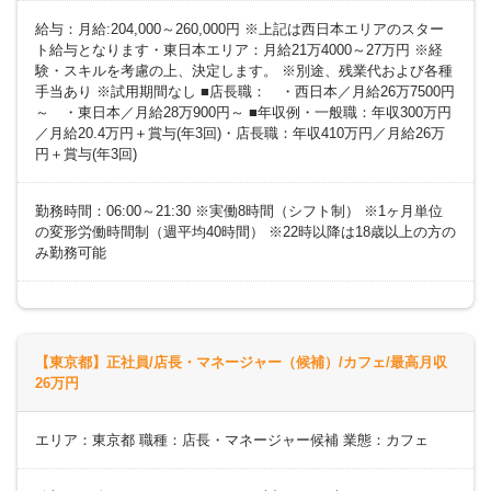
給与：月給:204,000～260,000円 ※上記は西日本エリアのスター
ト給与となります・東日本エリア：月給21万4000～27万円 ※経
験・スキルを考慮の上、決定します。 ※別途、残業代および各種
手当あり ※試用期間なし ■店長職： ・西日本／月給26万7500円
～ ・東日本／月給28万900円～ ■年収例・一般職：年収300万円
／月給20.4万円＋賞与(年3回)・店長職：年収410万円／月給26万
円＋賞与(年3回)
勤務時間：06:00～21:30 ※実働8時間（シフト制） ※1ヶ月単位
の変形労働時間制（週平均40時間） ※22時以降は18歳以上の方の
み勤務可能
【東京都】正社員/店長・マネージャー（候補）/カフェ/最高月収
26万円
エリア：東京都 職種：店長・マネージャー候補 業態：カフェ