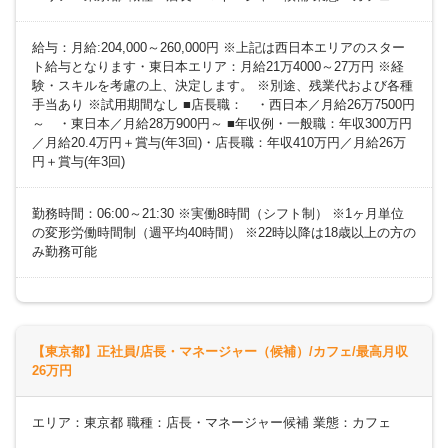
給与：月給:204,000～260,000円 ※上記は西日本エリアのスター
ト給与となります・東日本エリア：月給21万4000～27万円 ※経
験・スキルを考慮の上、決定します。 ※別途、残業代および各種
手当あり ※試用期間なし ■店長職： ・西日本／月給26万7500円
～ ・東日本／月給28万900円～ ■年収例・一般職：年収300万円
／月給20.4万円＋賞与(年3回)・店長職：年収410万円／月給26万
円＋賞与(年3回)
勤務時間：06:00～21:30 ※実働8時間（シフト制） ※1ヶ月単位
の変形労働時間制（週平均40時間） ※22時以降は18歳以上の方の
み勤務可能
【東京都】正社員/店長・マネージャー（候補）/カフェ/最高月収
26万円
エリア：東京都 職種：店長・マネージャー候補 業態：カフェ