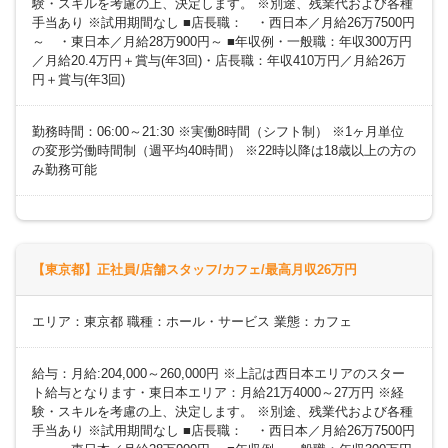
験・スキルを考慮の上、決定します。 ※別途、残業代および各種
手当あり ※試用期間なし ■店長職： ・西日本／月給26万7500円
～ ・東日本／月給28万900円～ ■年収例・一般職：年収300万円
／月給20.4万円＋賞与(年3回)・店長職：年収410万円／月給26万
円＋賞与(年3回)
勤務時間：06:00～21:30 ※実働8時間（シフト制） ※1ヶ月単位
の変形労働時間制（週平均40時間） ※22時以降は18歳以上の方の
み勤務可能
【東京都】正社員/店舗スタッフ/カフェ/最高月収26万円
エリア：東京都 職種：ホール・サービス 業態：カフェ
給与：月給:204,000～260,000円 ※上記は西日本エリアのスター
ト給与となります・東日本エリア：月給21万4000～27万円 ※経
験・スキルを考慮の上、決定します。 ※別途、残業代および各種
手当あり ※試用期間なし ■店長職： ・西日本／月給26万7500円