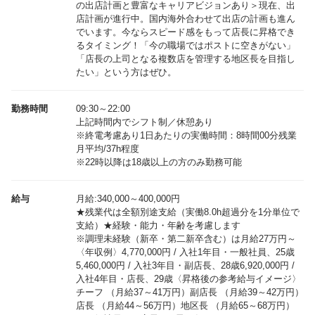
の出店計画と豊富なキャリアビジョンあり＞現在、出
店計画が進行中。国内海外合わせて出店の計画も進ん
でいます。今ならスピード感をもって店長に昇格でき
るタイミング！「今の職場ではポストに空きがない」
「店長の上司となる複数店を管理する地区長を目指し
たい」という方はぜひ。
勤務時間
09:30～22:00
上記時間内でシフト制／休憩あり
※終電考慮あり1日あたりの実働時間：8時間00分残業
月平均/37h程度
※22時以降は18歳以上の方のみ勤務可能
給与
月給:340,000～400,000円
★残業代は全額別途支給（実働8.0h超過分を1分単位で
支給）★経験・能力・年齢を考慮します
※調理未経験（新卒・第二新卒含む）は月給27万円～
〈年収例〉4,770,000円 / 入社1年目・一般社員、25歳
5,460,000円 / 入社3年目・副店長、28歳6,920,000円 /
入社4年目・店長、29歳〈昇格後の参考給与イメージ〉
チーフ （月給37～41万円）副店長 （月給39～42万円）
店長 （月給44～56万円）地区長 （月給65～68万円）