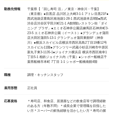
勤務先情報
千葉県
【「回し寿司 活」／東京・神奈川・千葉】
（東京都）●目黒店 品川区上大崎3-1-1 アトレ目黒21F●
西武池袋店豊島区南池袋1-28-1 西武池袋本店8階●西武
渋谷店渋谷区宇田川町21-1 A館8階レストラン街「ダイ
ニング プラザ」●エミオ石神井公園店練馬区石神井町3-
23-5 エミオ石神井公園（イースト）●グランデュオ蒲田
店大田区蒲田5-13-1 グランデュオ蒲田東館6F（神奈
川）●横浜スカイビル店横浜市西区高島2丁目19番12号
スカイビル11階●グランツリー武蔵小杉店川崎市中原区
新丸子東3-1135-1●ジョイナス横浜店 横浜市西区南幸1
丁目5-1 相鉄ジョイナス内（千葉）●シャポー船橋店千
葉県船橋市本町 7丁目 1-1 シャポー船橋南館4階
職種
調理・キッチンスタッフ
雇用形態
正社員
応募資格
＊寿司店、和食店、居酒屋などの飲食店等で調理経験
のある方（年数不問）＊成長企業で管理職を目指した
い方＊スーパーの鮮魚経験を活かしたい方＊寿司の握