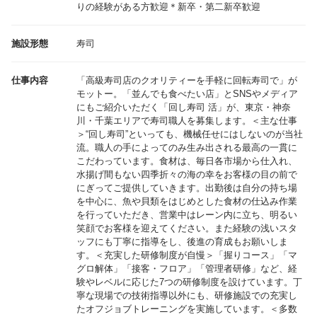
りの経験がある方歓迎＊新卒・第二新卒歓迎
施設形態
寿司
仕事内容
「高級寿司店のクオリティーを手軽に回転寿司で」が
モットー。「並んでも食べたい店」とSNSやメディア
にもご紹介いただく「回し寿司 活」が、東京・神奈
川・千葉エリアで寿司職人を募集します。＜主な仕事
＞“回し寿司”といっても、機械任せにはしないのが当社
流。職人の手によってのみ生み出される最高の一貫に
こだわっています。食材は、毎日各市場から仕入れ、
水揚げ間もない四季折々の海の幸をお客様の目の前で
にぎってご提供していきます。出勤後は自分の持ち場
を中心に、魚や貝類をはじめとした食材の仕込み作業
を行っていただき、営業中はレーン内に立ち、明るい
笑顔でお客様を迎えてください。また経験の浅いスタ
ッフにも丁寧に指導をし、後進の育成もお願いしま
す。＜充実した研修制度が自慢＞「握りコース」「マ
グロ解体」「接客・フロア」「管理者研修」など、経
験やレベルに応じた7つの研修制度を設けています。丁
寧な現場での技術指導以外にも、研修施設での充実し
たオフジョブトレーニングを実施しています。＜多数