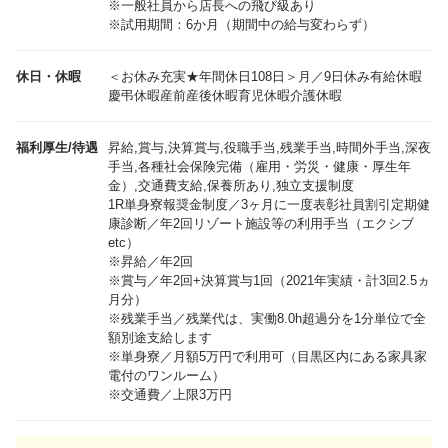
※一般社員から店長への飛び級あり
休日・休暇
＜お休み充実★年間休日108日＞月／9日休み有給休暇
慶弔休暇産前産後休暇育児休暇介護休暇
福利厚生/待遇
昇給,賞与,決算賞与,役職手当,残業手当,時間外手当,深夜
手当,各種社会保険完備（雇用・労災・健康・厚生年
金）,交通費支給,保養所あり,独立支援制度
1R単身寮報奨金制度／3ヶ月に一度表彰社員割引定期健
康診断／年2回リゾート施設等の利用手当（エクシブ
etc）
※昇給／年2回
※賞与／年2回+決算賞与1回（2021年実績・計3回2.5ヵ
月分）
※残業手当／残業代は、実働8.0h超過分を1分単位で全
額別途支給します
※単身寮／月額5万円で利用可（目黒区内にある家具家
電付のワンルーム）
※交通費／上限3万円