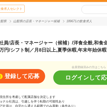
飲食求人セレクト
山梨県
山梨県の店長・マネージャー候補
189671の飲食求人
社員/店長・マネージャー（候補）/洋食全般,和食全
8万円/シフト制／月8日以上,夏季休暇,年末年始休暇
会員登録済みの方はこちら
登録して応募
ログインして応
料
現住所を考慮して配属店舗を決定します
ョナル社員は、引越しを伴う転勤の可能性あり
ア社員は、自宅から通える範囲でのみ異動（条件あり）