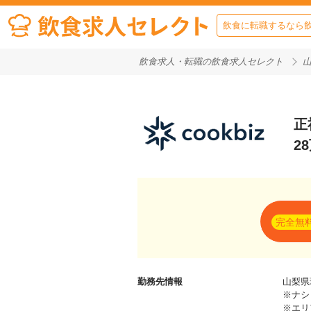
飲食に転職するなら
飲食求人・転職の飲食求人セレクト
正
2
完全無
勤務先情報
山梨県
※ナシ
※エリ