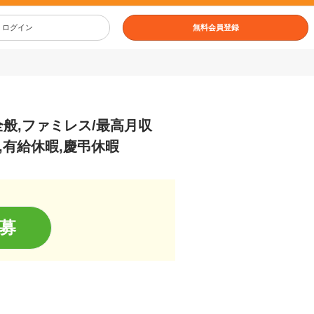
ログイン
無料会員登録
般,ファミレス/最高月収
,有給休暇,慶弔休暇
募