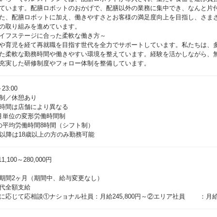
ています。配膳ロボットのおかげで、配膳以外の業務に集中でき、なんと片付
た、配膳ロボットに加え、働きやすさとお客様の満足度向上を目指し、さまざ
の取り組みを進めています。
イフステージに合った柔軟な働き方～
や育児を経て再就職を目指す世代を全力でサポートしています。私たちは、
た柔軟な勤務時間や働きやすい環境を整えています。経験を活かしながら、
充実した研修制度やフォロー体制を整備しています。
～23:00
制／休憩あり
時間は店舗により異なる
月単位の変形労働時間制
の平均労働時間8時間（シフト制）
時以降は18歳以上の方のみ勤務可能
1,100～280,000円
期間2ヶ月（期間中、給与変更なし）
代全額支給