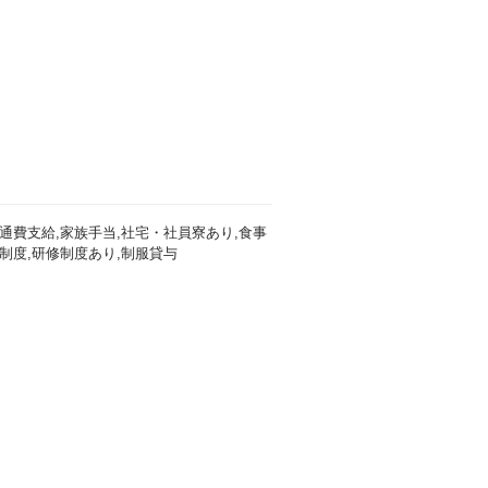
通費支給,家族手当,社宅・社員寮あり,食事
制度,研修制度あり,制服貸与