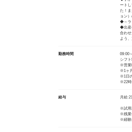
ートし
た！ま
ョン）
◆～ラ
◆出産
合わせ
よう、
勤務時間
09:00
シフト
※営業
※1ヶ
※1日
※22
給与
月給:21
※試用
※残業