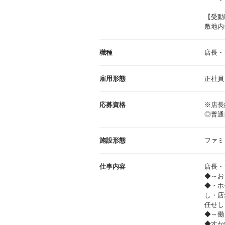
【受動
敷地内
職種
店長・
雇用形態
正社員
応募資格
※店長
◎普通
施設形態
ファミ
仕事内容
店長・
◆～お
◆・ホ
し・店
任せし
◆～働
◆すか