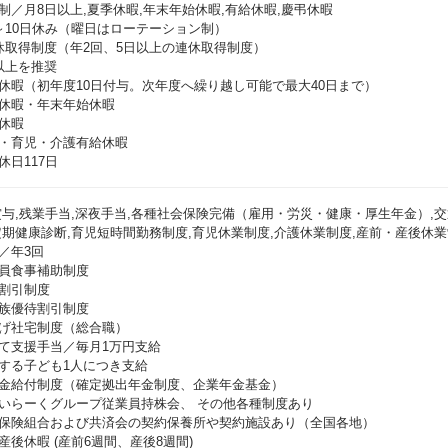
制／月8日以上,夏季休暇,年末年始休暇,有給休暇,慶弔休暇
～10日休み（曜日はローテーション制）
休取得制度（年2回、5日以上の連休取得制度）
以上を推奨
休暇（初年度10日付与。次年度へ繰り越し可能で最大40日まで）
休暇・年末年始休暇
休暇
・育児・介護有給休暇
休日117日
賞与,残業手当,深夜手当,各種社会保険完備（雇用・労災・健康・厚生年金）,交
定期健康診断,育児短時間勤務制度,育児休業制度,介護休業制度,産前・産後休業
／年3回
員食事補助制度
割引制度
族優待割引制度
げ社宅制度（総合職）
て支援手当／毎月1万円支給
する子ども1人につき支給
金給付制度（確定拠出年金制度、企業年金基金）
いらーくグループ従業員持株会、 その他各種制度あり
保険組合および共済会の契約保養所や契約施設あり（全国各地）
産後休暇 (産前6週間、産後8週間)