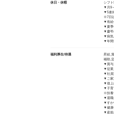
休日・休暇
シフト
▼月9
▼5連
※7日
▼有給
▼夏季
▼慶弔
▼病気
▼年間
福利厚生/待遇
昇給,
補助,
▼賞与
▼従業
▼社員
▼ご家
▼借上
▼子育
※扶養
▼退職
▼すか
▼健康
▼産前