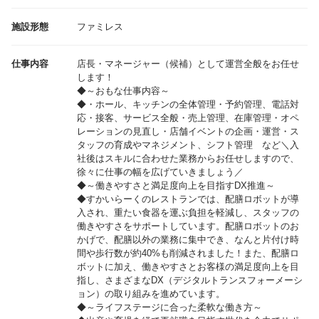
施設形態
ファミレス
仕事内容
店長・マネージャー（候補）として運営全般をお任せ
します！
◆～おもな仕事内容～
◆・ホール、キッチンの全体管理・予約管理、電話対
応・接客、サービス全般・売上管理、在庫管理・オペ
レーションの見直し・店舗イベントの企画・運営・ス
タッフの育成やマネジメント、シフト管理 など＼入
社後はスキルに合わせた業務からお任せしますので、
徐々に仕事の幅を広げていきましょう／
◆～働きやすさと満足度向上を目指すDX推進～
◆すかいらーくのレストランでは、配膳ロボットが導
入され、重たい食器を運ぶ負担を軽減し、スタッフの
働きやすさをサポートしています。配膳ロボットのお
かげで、配膳以外の業務に集中でき、なんと片付け時
間や歩行数が約40%も削減されました！また、配膳ロ
ボットに加え、働きやすさとお客様の満足度向上を目
指し、さまざまなDX（デジタルトランスフォーメーシ
ョン）の取り組みを進めています。
◆～ライフステージに合った柔軟な働き方～