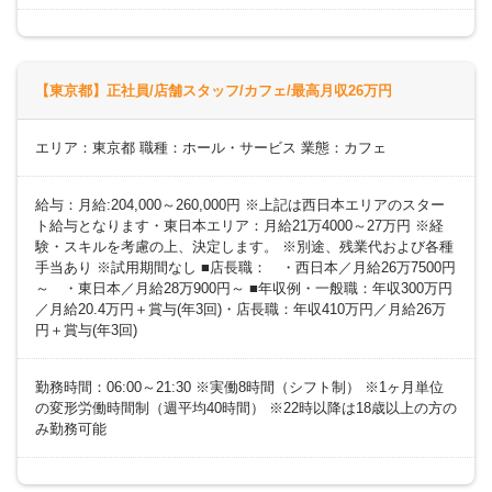
【東京都】正社員/店舗スタッフ/カフェ/最高月収26万円
エリア：東京都 職種：ホール・サービス 業態：カフェ
給与：月給:204,000～260,000円 ※上記は西日本エリアのスター
ト給与となります・東日本エリア：月給21万4000～27万円 ※経
験・スキルを考慮の上、決定します。 ※別途、残業代および各種
手当あり ※試用期間なし ■店長職： ・西日本／月給26万7500円
～ ・東日本／月給28万900円～ ■年収例・一般職：年収300万円
／月給20.4万円＋賞与(年3回)・店長職：年収410万円／月給26万
円＋賞与(年3回)
勤務時間：06:00～21:30 ※実働8時間（シフト制） ※1ヶ月単位
の変形労働時間制（週平均40時間） ※22時以降は18歳以上の方の
み勤務可能