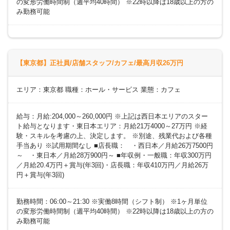
の変形労働時間制（週平均40時間） ※22時以降は18歳以上の方の
み勤務可能
【東京都】正社員/店舗スタッフ/カフェ/最高月収26万円
エリア：東京都 職種：ホール・サービス 業態：カフェ
給与：月給:204,000～260,000円 ※上記は西日本エリアのスター
ト給与となります・東日本エリア：月給21万4000～27万円 ※経
験・スキルを考慮の上、決定します。 ※別途、残業代および各種
手当あり ※試用期間なし ■店長職： ・西日本／月給26万7500円
～ ・東日本／月給28万900円～ ■年収例・一般職：年収300万円
／月給20.4万円＋賞与(年3回)・店長職：年収410万円／月給26万
円＋賞与(年3回)
勤務時間：06:00～21:30 ※実働8時間（シフト制） ※1ヶ月単位
の変形労働時間制（週平均40時間） ※22時以降は18歳以上の方の
み勤務可能