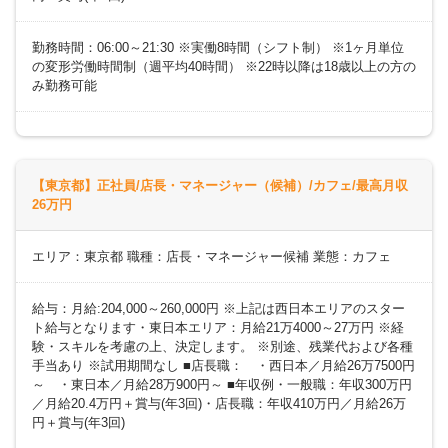
勤務時間：06:00～21:30 ※実働8時間（シフト制） ※1ヶ月単位
の変形労働時間制（週平均40時間） ※22時以降は18歳以上の方の
み勤務可能
【東京都】正社員/店長・マネージャー（候補）/カフェ/最高月収
26万円
エリア：東京都 職種：店長・マネージャー候補 業態：カフェ
給与：月給:204,000～260,000円 ※上記は西日本エリアのスター
ト給与となります・東日本エリア：月給21万4000～27万円 ※経
験・スキルを考慮の上、決定します。 ※別途、残業代および各種
手当あり ※試用期間なし ■店長職： ・西日本／月給26万7500円
～ ・東日本／月給28万900円～ ■年収例・一般職：年収300万円
／月給20.4万円＋賞与(年3回)・店長職：年収410万円／月給26万
円＋賞与(年3回)