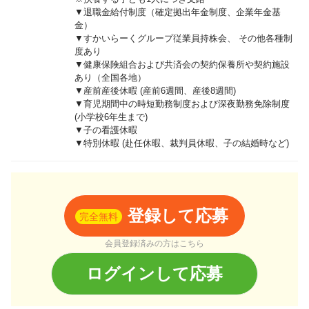
▼退職金給付制度（確定拠出年金制度、企業年金基
金）
▼すかいらーくグループ従業員持株会、 その他各種制
度あり
▼健康保険組合および共済会の契約保養所や契約施設
あり（全国各地）
▼産前産後休暇 (産前6週間、産後8週間)
▼育児期間中の時短勤務制度および深夜勤務免除制度
(小学校6年生まで)
▼子の看護休暇
▼特別休暇 (赴任休暇、裁判員休暇、子の結婚時など)
登録して応募
完全無料
会員登録済みの方はこちら
ログインして応募