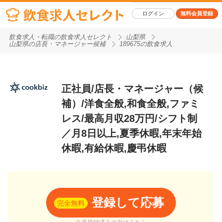
ログイン
無料会員登録
飲食求人・転職の飲食求人セレクト
山梨県
山梨県の店長・マネージャー候補
189675の飲食求人
正社員/店長・マネージャー（候
補）/洋食全般,和食全般,ファミ
レス/最高月収28万円/シフト制
／月8日以上,夏季休暇,年末年始
休暇,有給休暇,慶弔休暇
登録して応募
完全無料