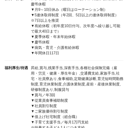
慶弔休暇
▼月9～10日休み（曜日はローテーション制）
▼5連休取得制度（年2回、5日以上の連休取得制度）
※7日以上を推奨
▼有給休暇（初年度10日付与。次年度へ繰り越し可能
で最大40日まで）
▼夏季休暇・年末年始休暇
▼慶弔休暇
▼病気・育児・介護有給休暇
▼年間休日117日
福利厚生/待遇
昇給,賞与,残業手当,深夜手当,各種社会保険完備（雇
用・労災・健康・厚生年金）,交通費支給,家族手当,社
宅・社員寮あり,食事補助,定期健康診断,育児短時間勤務
制度,育児休業制度,介護休業制度,産前・産後休業制度,
研修制度あり,制服貸与
▼賞与／年3回
▼従業員食事補助制度
▼社員割引制度
▼ご家族優待割引制度
▼借上げ社宅制度（総合職）
▼子育て支援手当／毎月1万円支給
※扶養する子ども1人につき支給