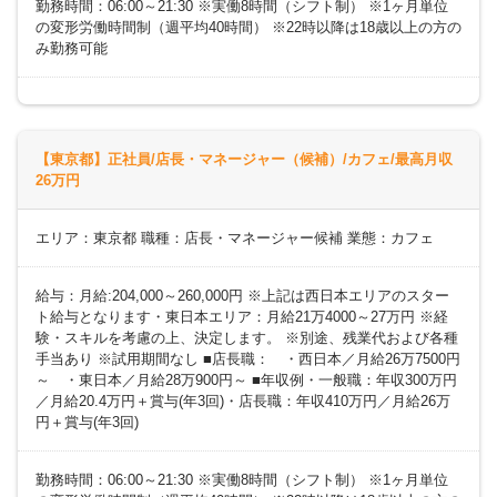
勤務時間：06:00～21:30 ※実働8時間（シフト制） ※1ヶ月単位
の変形労働時間制（週平均40時間） ※22時以降は18歳以上の方の
み勤務可能
【東京都】正社員/店長・マネージャー（候補）/カフェ/最高月収
26万円
エリア：東京都 職種：店長・マネージャー候補 業態：カフェ
給与：月給:204,000～260,000円 ※上記は西日本エリアのスター
ト給与となります・東日本エリア：月給21万4000～27万円 ※経
験・スキルを考慮の上、決定します。 ※別途、残業代および各種
手当あり ※試用期間なし ■店長職： ・西日本／月給26万7500円
～ ・東日本／月給28万900円～ ■年収例・一般職：年収300万円
／月給20.4万円＋賞与(年3回)・店長職：年収410万円／月給26万
円＋賞与(年3回)
勤務時間：06:00～21:30 ※実働8時間（シフト制） ※1ヶ月単位