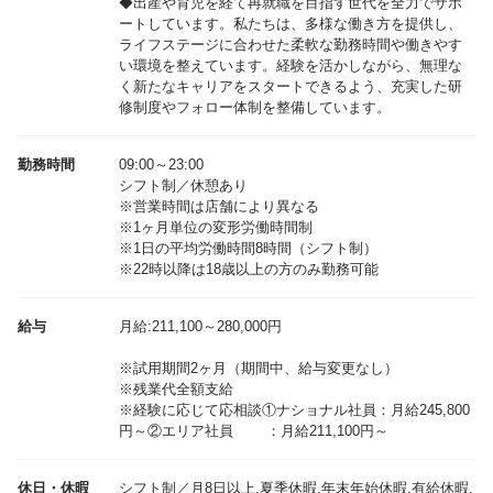
◆出産や育児を経て再就職を目指す世代を全力でサポ
ートしています。私たちは、多様な働き方を提供し、
ライフステージに合わせた柔軟な勤務時間や働きやす
い環境を整えています。経験を活かしながら、無理な
く新たなキャリアをスタートできるよう、充実した研
修制度やフォロー体制を整備しています。
勤務時間
09:00～23:00
シフト制／休憩あり
※営業時間は店舗により異なる
※1ヶ月単位の変形労働時間制
※1日の平均労働時間8時間（シフト制）
※22時以降は18歳以上の方のみ勤務可能
給与
月給:211,100～280,000円
※試用期間2ヶ月（期間中、給与変更なし）
※残業代全額支給
※経験に応じて応相談①ナショナル社員：月給245,800
休日・休暇
シフト制／月8日以上,夏季休暇,年末年始休暇,有給休暇,