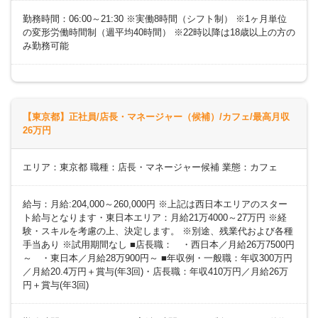
勤務時間：06:00～21:30 ※実働8時間（シフト制） ※1ヶ月単位
の変形労働時間制（週平均40時間） ※22時以降は18歳以上の方の
み勤務可能
【東京都】正社員/店長・マネージャー（候補）/カフェ/最高月収
26万円
エリア：東京都 職種：店長・マネージャー候補 業態：カフェ
給与：月給:204,000～260,000円 ※上記は西日本エリアのスター
ト給与となります・東日本エリア：月給21万4000～27万円 ※経
験・スキルを考慮の上、決定します。 ※別途、残業代および各種
手当あり ※試用期間なし ■店長職： ・西日本／月給26万7500円
～ ・東日本／月給28万900円～ ■年収例・一般職：年収300万円
／月給20.4万円＋賞与(年3回)・店長職：年収410万円／月給26万
円＋賞与(年3回)