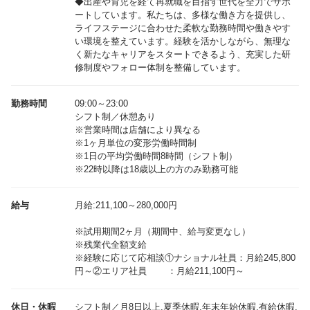
◆出産や育児を経て再就職を目指す世代を全力でサポ
ートしています。私たちは、多様な働き方を提供し、
ライフステージに合わせた柔軟な勤務時間や働きやす
い環境を整えています。経験を活かしながら、無理な
く新たなキャリアをスタートできるよう、充実した研
修制度やフォロー体制を整備しています。
勤務時間
09:00～23:00
シフト制／休憩あり
※営業時間は店舗により異なる
※1ヶ月単位の変形労働時間制
※1日の平均労働時間8時間（シフト制）
※22時以降は18歳以上の方のみ勤務可能
給与
月給:211,100～280,000円
※試用期間2ヶ月（期間中、給与変更なし）
※残業代全額支給
※経験に応じて応相談①ナショナル社員：月給245,800
休日・休暇
シフト制／月8日以上,夏季休暇,年末年始休暇,有給休暇,