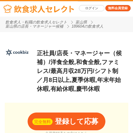
ログイン
無料会員登録
飲食求人・転職の飲食求人セレクト
富山県
富山県の店長・マネージャー候補
189604の飲食求人
正社員/店長・マネージャー（候
補）/洋食全般,和食全般,ファミ
レス/最高月収28万円/シフト制
／月8日以上,夏季休暇,年末年始
休暇,有給休暇,慶弔休暇
登録して応募
完全無料