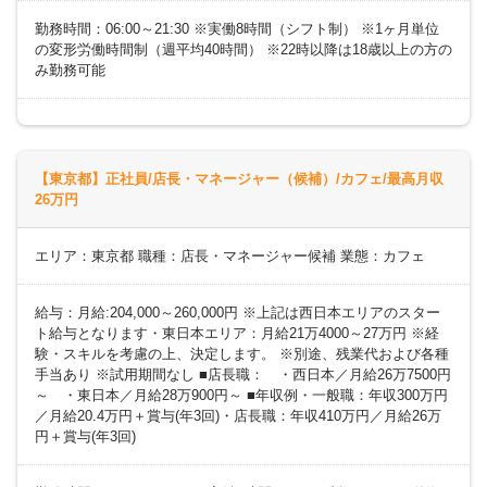
勤務時間：06:00～21:30 ※実働8時間（シフト制） ※1ヶ月単位
の変形労働時間制（週平均40時間） ※22時以降は18歳以上の方の
み勤務可能
【東京都】正社員/店長・マネージャー（候補）/カフェ/最高月収
26万円
エリア：東京都 職種：店長・マネージャー候補 業態：カフェ
給与：月給:204,000～260,000円 ※上記は西日本エリアのスター
ト給与となります・東日本エリア：月給21万4000～27万円 ※経
験・スキルを考慮の上、決定します。 ※別途、残業代および各種
手当あり ※試用期間なし ■店長職： ・西日本／月給26万7500円
～ ・東日本／月給28万900円～ ■年収例・一般職：年収300万円
／月給20.4万円＋賞与(年3回)・店長職：年収410万円／月給26万
円＋賞与(年3回)