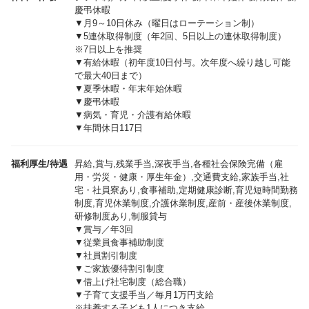
慶弔休暇
▼月9～10日休み（曜日はローテーション制）
▼5連休取得制度（年2回、5日以上の連休取得制度）
※7日以上を推奨
▼有給休暇（初年度10日付与。次年度へ繰り越し可能
で最大40日まで）
▼夏季休暇・年末年始休暇
▼慶弔休暇
▼病気・育児・介護有給休暇
▼年間休日117日
福利厚生/待遇
昇給,賞与,残業手当,深夜手当,各種社会保険完備（雇
用・労災・健康・厚生年金）,交通費支給,家族手当,社
宅・社員寮あり,食事補助,定期健康診断,育児短時間勤務
制度,育児休業制度,介護休業制度,産前・産後休業制度,
研修制度あり,制服貸与
▼賞与／年3回
▼従業員食事補助制度
▼社員割引制度
▼ご家族優待割引制度
▼借上げ社宅制度（総合職）
▼子育て支援手当／毎月1万円支給
※扶養する子ども1人につき支給