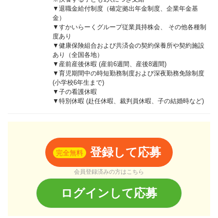
▼退職金給付制度（確定拠出年金制度、企業年金基
金）
▼すかいらーくグループ従業員持株会、 その他各種制
度あり
▼健康保険組合および共済会の契約保養所や契約施設
あり（全国各地）
▼産前産後休暇 (産前6週間、産後8週間)
▼育児期間中の時短勤務制度および深夜勤務免除制度
(小学校6年生まで)
▼子の看護休暇
▼特別休暇 (赴任休暇、裁判員休暇、子の結婚時など)
登録して応募
完全無料
会員登録済みの方はこちら
ログインして応募