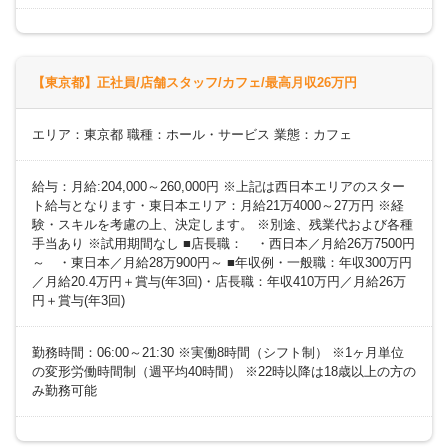
【東京都】正社員/店舗スタッフ/カフェ/最高月収26万円
エリア：東京都 職種：ホール・サービス 業態：カフェ
給与：月給:204,000～260,000円 ※上記は西日本エリアのスター
ト給与となります・東日本エリア：月給21万4000～27万円 ※経
験・スキルを考慮の上、決定します。 ※別途、残業代および各種
手当あり ※試用期間なし ■店長職： ・西日本／月給26万7500円
～ ・東日本／月給28万900円～ ■年収例・一般職：年収300万円
／月給20.4万円＋賞与(年3回)・店長職：年収410万円／月給26万
円＋賞与(年3回)
勤務時間：06:00～21:30 ※実働8時間（シフト制） ※1ヶ月単位
の変形労働時間制（週平均40時間） ※22時以降は18歳以上の方の
み勤務可能