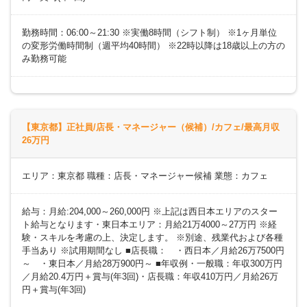
勤務時間：06:00～21:30 ※実働8時間（シフト制） ※1ヶ月単位
の変形労働時間制（週平均40時間） ※22時以降は18歳以上の方の
み勤務可能
【東京都】正社員/店長・マネージャー（候補）/カフェ/最高月収
26万円
エリア：東京都 職種：店長・マネージャー候補 業態：カフェ
給与：月給:204,000～260,000円 ※上記は西日本エリアのスター
ト給与となります・東日本エリア：月給21万4000～27万円 ※経
験・スキルを考慮の上、決定します。 ※別途、残業代および各種
手当あり ※試用期間なし ■店長職： ・西日本／月給26万7500円
～ ・東日本／月給28万900円～ ■年収例・一般職：年収300万円
／月給20.4万円＋賞与(年3回)・店長職：年収410万円／月給26万
円＋賞与(年3回)