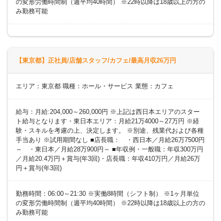
の変形労働時間制（週平均40時間） ※22時以降は18歳以上の方の
み勤務可能
【東京都】正社員/店舗スタッフ/カフェ/最高月収26万円
エリア：東京都 職種：ホール・サービス 業態：カフェ
給与：月給:204,000～260,000円 ※上記は西日本エリアのスター
ト給与となります・東日本エリア：月給21万4000～27万円 ※経
験・スキルを考慮の上、決定します。 ※別途、残業代および各種
手当あり ※試用期間なし ■店長職： ・西日本／月給26万7500円
～ ・東日本／月給28万900円～ ■年収例・一般職：年収300万円
／月給20.4万円＋賞与(年3回)・店長職：年収410万円／月給26万
円＋賞与(年3回)
勤務時間：06:00～21:30 ※実働8時間（シフト制） ※1ヶ月単位
の変形労働時間制（週平均40時間） ※22時以降は18歳以上の方の
み勤務可能