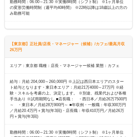
勤務時間：06:00～21:30 ※実働8時間（シフト制） ※1ヶ月単位
の変形労働時間制（週平均40時間） ※22時以降は18歳以上の方の
み勤務可能
【東京都】正社員/店長・マネージャー（候補）/カフェ/最高月収
26万円
エリア：東京都 職種：店長・マネージャー候補 業態：カフェ
給与：月給:204,000～260,000円 ※上記は西日本エリアのスター
ト給与となります・東日本エリア：月給21万4000～27万円 ※経
験・スキルを考慮の上、決定します。 ※別途、残業代および各種
手当あり ※試用期間なし ■店長職： ・西日本／月給26万7500円
～ ・東日本／月給28万900円～ ■年収例・一般職：年収300万円
／月給20.4万円＋賞与(年3回)・店長職：年収410万円／月給26万
円＋賞与(年3回)
勤務時間：06:00～21:30 ※実働8時間（シフト制） ※1ヶ月単位