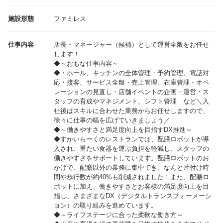
施設形態
ファミレス
仕事内容
店長・マネージャー（候補）として運営全般をお任せ
します！
◆～おもな仕事内容～
◆・ホール、キッチンの全体管理・予約管理、電話対
応・接客、サービス全般・売上管理、在庫管理・オペ
レーションの見直し・店舗イベントの企画・運営・ス
タッフの育成やマネジメント、シフト管理 など＼入
社後はスキルに合わせた業務からお任せしますので、
徐々に仕事の幅を広げていきましょう／
◆～働きやすさと満足度向上を目指すDX推進～
◆すかいらーくのレストランでは、配膳ロボットが導
入され、重たい食器を運ぶ負担を軽減し、スタッフの
働きやすさをサポートしています。配膳ロボットのお
かげで、配膳以外の業務に集中でき、なんと片付け時
間や歩行数が約40%も削減されました！また、配膳ロ
ボットに加え、働きやすさとお客様の満足度向上を目
指し、さまざまなDX（デジタルトランスフォーメーシ
ョン）の取り組みを進めています。
◆～ライフステージに合った柔軟な働き方～