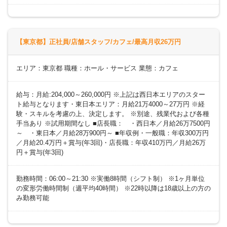
【東京都】正社員/店舗スタッフ/カフェ/最高月収26万円
エリア：東京都 職種：ホール・サービス 業態：カフェ
給与：月給:204,000～260,000円 ※上記は西日本エリアのスター
ト給与となります・東日本エリア：月給21万4000～27万円 ※経
験・スキルを考慮の上、決定します。 ※別途、残業代および各種
手当あり ※試用期間なし ■店長職： ・西日本／月給26万7500円
～ ・東日本／月給28万900円～ ■年収例・一般職：年収300万円
／月給20.4万円＋賞与(年3回)・店長職：年収410万円／月給26万
円＋賞与(年3回)
勤務時間：06:00～21:30 ※実働8時間（シフト制） ※1ヶ月単位
の変形労働時間制（週平均40時間） ※22時以降は18歳以上の方の
み勤務可能