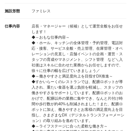
施設形態
ファミレス
仕事内容
店長・マネージャー（候補）として運営全般をお任せ
します！
◆～おもな仕事内容～
◆・ホール、キッチンの全体管理・予約管理、電話対
応・接客、サービス全般・売上管理、在庫管理・オペ
レーションの見直し・店舗イベントの企画・運営・ス
タッフの育成やマネジメント、シフト管理 など＼入
社後はスキルに合わせた業務からお任せしますので、
徐々に仕事の幅を広げていきましょう／
◆～働きやすさと満足度向上を目指すDX推進～
◆すかいらーくのレストランでは、配膳ロボットが導
入され、重たい食器を運ぶ負担を軽減し、スタッフの
働きやすさをサポートしています。配膳ロボットのお
かげで、配膳以外の業務に集中でき、なんと片付け時
間や歩行数が約40%も削減されました！また、配膳ロ
ボットに加え、働きやすさとお客様の満足度向上を目
指し、さまざまなDX（デジタルトランスフォーメーシ
ョン）の取り組みを進めています。
◆～ライフステージに合った柔軟な働き方～