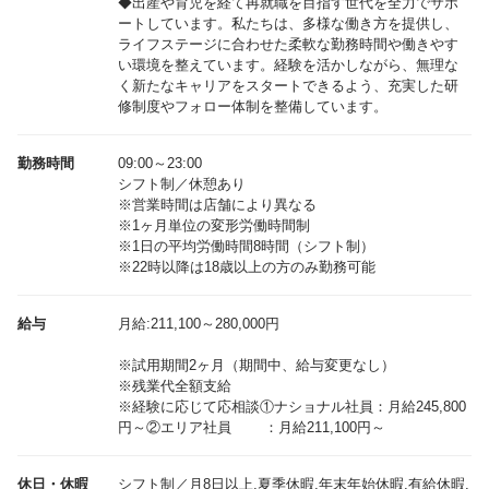
◆出産や育児を経て再就職を目指す世代を全力でサポ
ートしています。私たちは、多様な働き方を提供し、
ライフステージに合わせた柔軟な勤務時間や働きやす
い環境を整えています。経験を活かしながら、無理な
く新たなキャリアをスタートできるよう、充実した研
修制度やフォロー体制を整備しています。
勤務時間
09:00～23:00
シフト制／休憩あり
※営業時間は店舗により異なる
※1ヶ月単位の変形労働時間制
※1日の平均労働時間8時間（シフト制）
※22時以降は18歳以上の方のみ勤務可能
給与
月給:211,100～280,000円
※試用期間2ヶ月（期間中、給与変更なし）
※残業代全額支給
※経験に応じて応相談①ナショナル社員：月給245,800
休日・休暇
シフト制／月8日以上,夏季休暇,年末年始休暇,有給休暇,