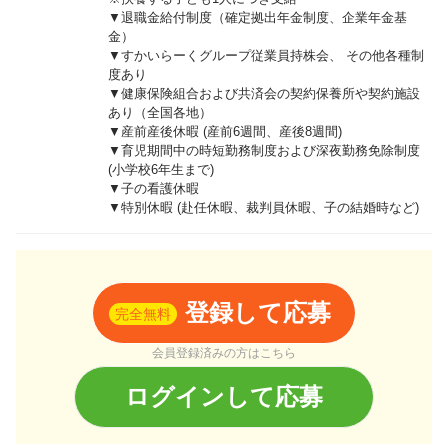
▼退職金給付制度（確定拠出年金制度、企業年金基
金）
▼すかいらーくグループ従業員持株会、 その他各種制
度あり
▼健康保険組合および共済会の契約保養所や契約施設
あり（全国各地）
▼産前産後休暇 (産前6週間、産後8週間)
▼育児期間中の時短勤務制度および深夜勤務免除制度
(小学校6年生まで)
▼子の看護休暇
▼特別休暇 (赴任休暇、裁判員休暇、子の結婚時など)
登録して応募
完全無料
会員登録済みの方はこちら
ログインして応募