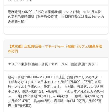
勤務時間：06:00～21:30 ※実働8時間（シフト制） ※1ヶ月単位
の変形労働時間制（週平均40時間） ※22時以降は18歳以上の方の
み勤務可能
【東京都】正社員/店長・マネージャー（候補）/カフェ/最高月収
26万円
エリア：東京都 職種：店長・マネージャー候補 業態：カフェ
給与：月給:204,000～260,000円 ※上記は西日本エリアのスター
ト給与となります・東日本エリア：月給21万4000～27万円 ※経
験・スキルを考慮の上、決定します。 ※別途、残業代および各種
手当あり ※試用期間なし ■店長職： ・西日本／月給26万7500円
～ ・東日本／月給28万900円～ ■年収例・一般職：年収300万円
／月給20.4万円＋賞与(年3回)・店長職：年収410万円／月給26万
円＋賞与(年3回)