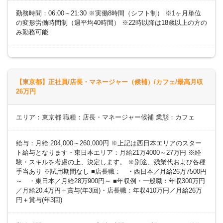
勤務時間：06:00～21:30 ※実働8時間（シフト制） ※1ヶ月単位
の変形労働時間制（週平均40時間） ※22時以降は18歳以上の方の
み勤務可能
【東京都】正社員/店長・マネージャー（候補）/カフェ/最高月収
26万円
エリア：東京都 職種：店長・マネージャー候補 業態：カフェ
給与：月給:204,000～260,000円 ※上記は西日本エリアのスター
ト給与となります・東日本エリア：月給21万4000～27万円 ※経
験・スキルを考慮の上、決定します。 ※別途、残業代および各種
手当あり ※試用期間なし ■店長職： ・西日本／月給26万7500円
～ ・東日本／月給28万900円～ ■年収例・一般職：年収300万円
／月給20.4万円＋賞与(年3回)・店長職：年収410万円／月給26万
円＋賞与(年3回)