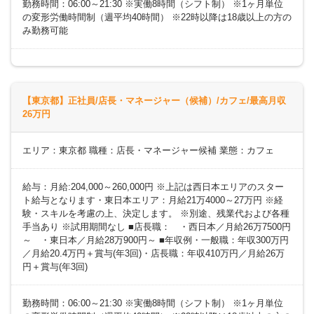
勤務時間：06:00～21:30 ※実働8時間（シフト制） ※1ヶ月単位
の変形労働時間制（週平均40時間） ※22時以降は18歳以上の方の
み勤務可能
【東京都】正社員/店長・マネージャー（候補）/カフェ/最高月収
26万円
エリア：東京都 職種：店長・マネージャー候補 業態：カフェ
給与：月給:204,000～260,000円 ※上記は西日本エリアのスター
ト給与となります・東日本エリア：月給21万4000～27万円 ※経
験・スキルを考慮の上、決定します。 ※別途、残業代および各種
手当あり ※試用期間なし ■店長職： ・西日本／月給26万7500円
～ ・東日本／月給28万900円～ ■年収例・一般職：年収300万円
／月給20.4万円＋賞与(年3回)・店長職：年収410万円／月給26万
円＋賞与(年3回)
勤務時間：06:00～21:30 ※実働8時間（シフト制） ※1ヶ月単位