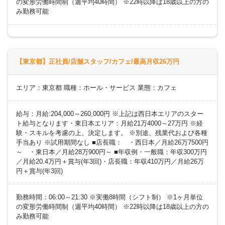
の変形労働時間制（週平均40時間） ※22時以降は18歳以上の方の
み勤務可能
【東京都】正社員/店舗スタッフ/カフェ/最高月収26万円
エリア：東京都 職種：ホール・サービス 業態：カフェ
給与：月給:204,000～260,000円 ※上記は西日本エリアのスター
ト給与となります・東日本エリア：月給21万4000～27万円 ※経
験・スキルを考慮の上、決定します。 ※別途、残業代および各種
手当あり ※試用期間なし ■店長職： ・西日本／月給26万7500円
～ ・東日本／月給28万900円～ ■年収例・一般職：年収300万円
／月給20.4万円＋賞与(年3回)・店長職：年収410万円／月給26万
円＋賞与(年3回)
勤務時間：06:00～21:30 ※実働8時間（シフト制） ※1ヶ月単位
の変形労働時間制（週平均40時間） ※22時以降は18歳以上の方の
み勤務可能