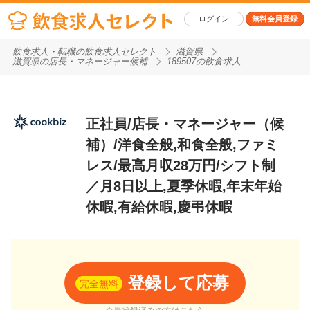
ログイン
無料会員登録
飲食求人・転職の飲食求人セレクト
滋賀県
滋賀県の店長・マネージャー候補
189507の飲食求人
正社員/店長・マネージャー（候
補）/洋食全般,和食全般,ファミ
レス/最高月収28万円/シフト制
／月8日以上,夏季休暇,年末年始
休暇,有給休暇,慶弔休暇
登録して応募
完全無料