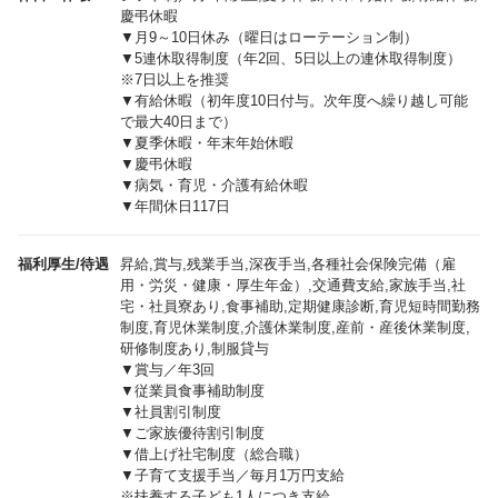
慶弔休暇
▼月9～10日休み（曜日はローテーション制）
▼5連休取得制度（年2回、5日以上の連休取得制度）
※7日以上を推奨
▼有給休暇（初年度10日付与。次年度へ繰り越し可能
で最大40日まで）
▼夏季休暇・年末年始休暇
▼慶弔休暇
▼病気・育児・介護有給休暇
▼年間休日117日
福利厚生/待遇
昇給,賞与,残業手当,深夜手当,各種社会保険完備（雇
用・労災・健康・厚生年金）,交通費支給,家族手当,社
宅・社員寮あり,食事補助,定期健康診断,育児短時間勤務
制度,育児休業制度,介護休業制度,産前・産後休業制度,
研修制度あり,制服貸与
▼賞与／年3回
▼従業員食事補助制度
▼社員割引制度
▼ご家族優待割引制度
▼借上げ社宅制度（総合職）
▼子育て支援手当／毎月1万円支給
※扶養する子ども1人につき支給