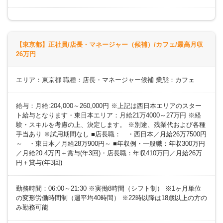
【東京都】正社員/店長・マネージャー（候補）/カフェ/最高月収
26万円
エリア：東京都 職種：店長・マネージャー候補 業態：カフェ
給与：月給:204,000～260,000円 ※上記は西日本エリアのスター
ト給与となります・東日本エリア：月給21万4000～27万円 ※経
験・スキルを考慮の上、決定します。 ※別途、残業代および各種
手当あり ※試用期間なし ■店長職： ・西日本／月給26万7500円
～ ・東日本／月給28万900円～ ■年収例・一般職：年収300万円
／月給20.4万円＋賞与(年3回)・店長職：年収410万円／月給26万
円＋賞与(年3回)
勤務時間：06:00～21:30 ※実働8時間（シフト制） ※1ヶ月単位
の変形労働時間制（週平均40時間） ※22時以降は18歳以上の方の
み勤務可能