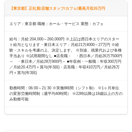
【東京都】正社員/店舗スタッフ/カフェ/最高月収26万円
エリア：東京都 職種：ホール・サービス 業態：カフェ
給与：月給:204,000～260,000円 ※上記は西日本エリアのスター
ト給与となります・東日本エリア：月給21万4000～27万円 ※経
験・スキルを考慮の上、決定します。 ※別途、残業代および各種
手当あり ※試用期間なし ■店長職： ・西日本／月給26万7500円
～ ・東日本／月給28万900円～ ■年収例・一般職：年収300万円
／月給20.4万円＋賞与(年3回)・店長職：年収410万円／月給26万
円＋賞与(年3回)
勤務時間：06:00～21:30 ※実働8時間（シフト制） ※1ヶ月単位
の変形労働時間制（週平均40時間） ※22時以降は18歳以上の方の
み勤務可能