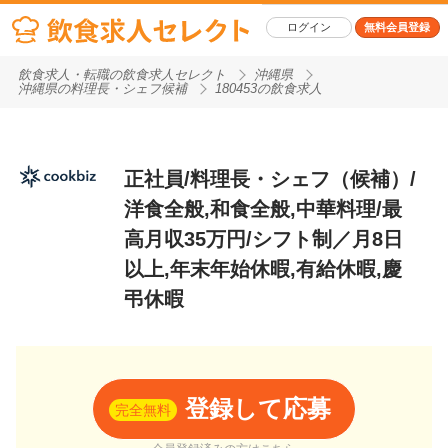
ログイン
無料会員登録
飲食求人・転職の飲食求人セレクト
沖縄県
沖縄県の料理長・シェフ候補
180453の飲食求人
正社員/料理長・シェフ（候補）/
洋食全般,和食全般,中華料理/最
高月収35万円/シフト制／月8日
以上,年末年始休暇,有給休暇,慶
弔休暇
登録して応募
完全無料