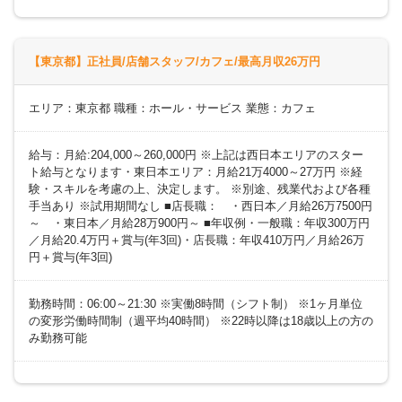
【東京都】正社員/店舗スタッフ/カフェ/最高月収26万円
エリア：東京都 職種：ホール・サービス 業態：カフェ
給与：月給:204,000～260,000円 ※上記は西日本エリアのスター
ト給与となります・東日本エリア：月給21万4000～27万円 ※経
験・スキルを考慮の上、決定します。 ※別途、残業代および各種
手当あり ※試用期間なし ■店長職： ・西日本／月給26万7500円
～ ・東日本／月給28万900円～ ■年収例・一般職：年収300万円
／月給20.4万円＋賞与(年3回)・店長職：年収410万円／月給26万
円＋賞与(年3回)
勤務時間：06:00～21:30 ※実働8時間（シフト制） ※1ヶ月単位
の変形労働時間制（週平均40時間） ※22時以降は18歳以上の方の
み勤務可能