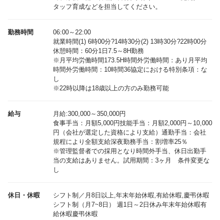
タッフ育成などを担当してください。
勤務時間
06:00～22:00
就業時間(1) 6時00分?14時30分(2) 13時30分?22時00分
休憩時間：60分1日7.5～8H勤務
※月平均労働時間173.5H時間外労働時間：あり月平均
時間外労働時間：10時間36協定における特別条項：な
し
※22時以降は18歳以上の方のみ勤務可能
給与
月給:300,000～350,000円
食事手当：月額5,000円技能手当：月額2,000円～10,000
円（会社が選定した資格により支給）通勤手当：会社
規程により全額支給深夜勤務手当：割増率25％
※管理監督者での採用となり時間外手当、休日出勤手
当の支給はありません。試用期間：3ヶ月 条件変更な
休日・休暇
シフト制／月8日以上,年末年始休暇,有給休暇,慶弔休暇
シフト制（月7~8日） 週1日～2日休み年末年始休暇有
給休暇慶弔休暇