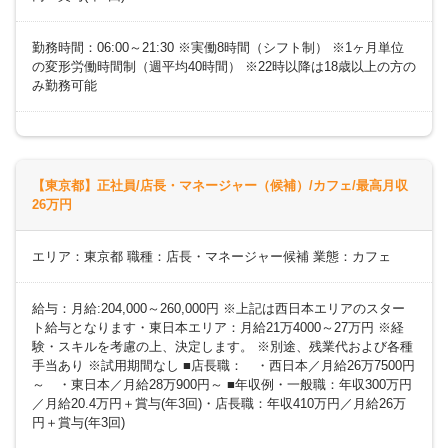
勤務時間：06:00～21:30 ※実働8時間（シフト制） ※1ヶ月単位
の変形労働時間制（週平均40時間） ※22時以降は18歳以上の方の
み勤務可能
【東京都】正社員/店長・マネージャー（候補）/カフェ/最高月収
26万円
エリア：東京都 職種：店長・マネージャー候補 業態：カフェ
給与：月給:204,000～260,000円 ※上記は西日本エリアのスター
ト給与となります・東日本エリア：月給21万4000～27万円 ※経
験・スキルを考慮の上、決定します。 ※別途、残業代および各種
手当あり ※試用期間なし ■店長職： ・西日本／月給26万7500円
～ ・東日本／月給28万900円～ ■年収例・一般職：年収300万円
／月給20.4万円＋賞与(年3回)・店長職：年収410万円／月給26万
円＋賞与(年3回)