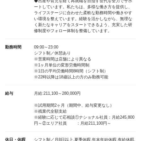
◆出産や育児を経て再就職を目指す世代を全力でサポ
ートしています。私たちは、多様な働き方を提供し、
ライフステージに合わせた柔軟な勤務時間や働きやす
い環境を整えています。経験を活かしながら、無理な
く新たなキャリアをスタートできるよう、充実した研
修制度やフォロー体制を整備しています。
勤務時間
09:00～23:00
シフト制／休憩あり
※営業時間は店舗により異なる
※1ヶ月単位の変形労働時間制
※1日の平均労働時間8時間（シフト制）
※22時以降は18歳以上の方のみ勤務可能
給与
月給:211,100～280,000円
※試用期間2ヶ月（期間中、給与変更なし）
※残業代全額支給
※経験に応じて応相談①ナショナル社員：月給245,800
休日・休暇
シフト制／月8日以上,夏季休暇,年末年始休暇,有給休暇,