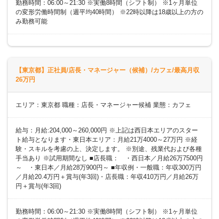
勤務時間：06:00～21:30 ※実働8時間（シフト制） ※1ヶ月単位
の変形労働時間制（週平均40時間） ※22時以降は18歳以上の方の
み勤務可能
【東京都】正社員/店長・マネージャー（候補）/カフェ/最高月収
26万円
エリア：東京都 職種：店長・マネージャー候補 業態：カフェ
給与：月給:204,000～260,000円 ※上記は西日本エリアのスター
ト給与となります・東日本エリア：月給21万4000～27万円 ※経
験・スキルを考慮の上、決定します。 ※別途、残業代および各種
手当あり ※試用期間なし ■店長職： ・西日本／月給26万7500円
～ ・東日本／月給28万900円～ ■年収例・一般職：年収300万円
／月給20.4万円＋賞与(年3回)・店長職：年収410万円／月給26万
円＋賞与(年3回)
勤務時間：06:00～21:30 ※実働8時間（シフト制） ※1ヶ月単位