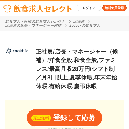
ログイン
無料会員登録
飲食求人・転職の飲食求人セレクト
北海道
北海道の店長・マネージャー候補
190567の飲食求人
正社員/店長・マネージャー（候
補）/洋食全般,和食全般,ファミ
レス/最高月収28万円/シフト制
／月8日以上,夏季休暇,年末年始
休暇,有給休暇,慶弔休暇
登録して応募
完全無料