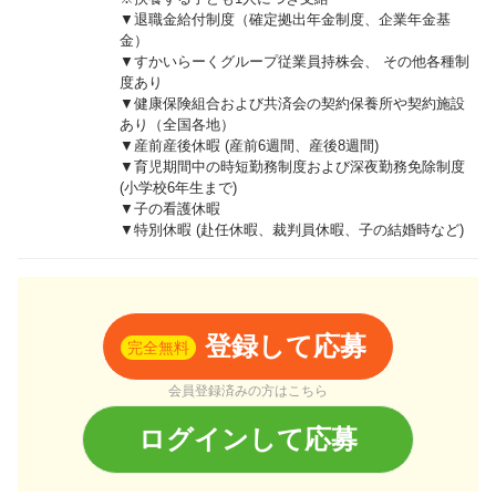
▼退職金給付制度（確定拠出年金制度、企業年金基
金）
▼すかいらーくグループ従業員持株会、 その他各種制
度あり
▼健康保険組合および共済会の契約保養所や契約施設
あり（全国各地）
▼産前産後休暇 (産前6週間、産後8週間)
▼育児期間中の時短勤務制度および深夜勤務免除制度
(小学校6年生まで)
▼子の看護休暇
▼特別休暇 (赴任休暇、裁判員休暇、子の結婚時など)
登録して応募
完全無料
会員登録済みの方はこちら
ログインして応募