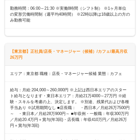
勤務時間：06:00～21:30 ※実働8時間（シフト制） ※1ヶ月単位
の変形労働時間制（週平均40時間） ※22時以降は18歳以上の方の
み勤務可能
【東京都】正社員/店長・マネージャー（候補）/カフェ/最高月収
26万円
エリア：東京都 職種：店長・マネージャー候補 業態：カフェ
給与：月給:204,000～260,000円 ※上記は西日本エリアのスター
ト給与となります・東日本エリア：月給21万4000～27万円 ※経
験・スキルを考慮の上、決定します。 ※別途、残業代および各種
手当あり ※試用期間なし ■店長職： ・西日本／月給26万7500円
～ ・東日本／月給28万900円～ ■年収例・一般職：年収300万円
／月給20.4万円＋賞与(年3回)・店長職：年収410万円／月給26万
円＋賞与(年3回)