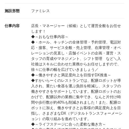
施設形態
ファミレス
仕事内容
店長・マネージャー（候補）として運営全般をお任せ
します！
◆～おもな仕事内容～
◆・ホール、キッチンの全体管理・予約管理、電話対
応・接客、サービス全般・売上管理、在庫管理・オペ
レーションの見直し・店舗イベントの企画・運営・ス
タッフの育成やマネジメント、シフト管理 など＼入
社後はスキルに合わせた業務からお任せしますので、
徐々に仕事の幅を広げていきましょう／
◆～働きやすさと満足度向上を目指すDX推進～
◆すかいらーくのレストランでは、配膳ロボットが導
入され、重たい食器を運ぶ負担を軽減し、スタッフの
働きやすさをサポートしています。配膳ロボットのお
かげで、配膳以外の業務に集中でき、なんと片付け時
間や歩行数が約40%も削減されました！また、配膳ロ
ボットに加え、働きやすさとお客様の満足度向上を目
指し、さまざまなDX（デジタルトランスフォーメーシ
ョン）の取り組みを進めています。
◆～ライフステージに合った柔軟な働き方～