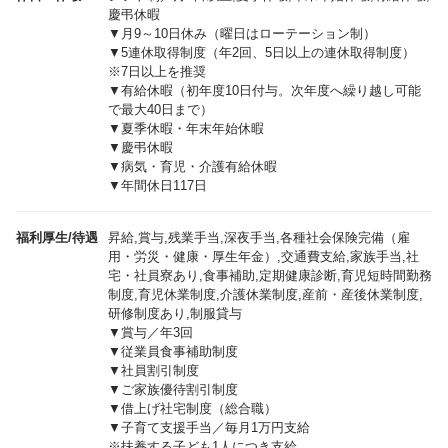
慶弔休暇
▼月9～10日休み（曜日はローテーション制）
▼5連休取得制度（年2回、5日以上の連休取得制度）
※7日以上を推奨
▼有給休暇（初年度10日付与。次年度へ繰り越し可能
で最大40日まで）
▼夏季休暇・年末年始休暇
▼慶弔休暇
▼病気・育児・介護有給休暇
▼年間休日117日
福利厚生/待遇
昇給,賞与,残業手当,深夜手当,各種社会保険完備（雇
用・労災・健康・厚生年金）,交通費支給,家族手当,社
宅・社員寮あり,食事補助,定期健康診断,育児短時間勤務
制度,育児休業制度,介護休業制度,産前・産後休業制度,
研修制度あり,制服貸与
▼賞与／年3回
▼従業員食事補助制度
▼社員割引制度
▼ご家族優待割引制度
▼借上げ社宅制度（総合職）
▼子育て支援手当／毎月1万円支給
※扶養する子ども1人につき支給