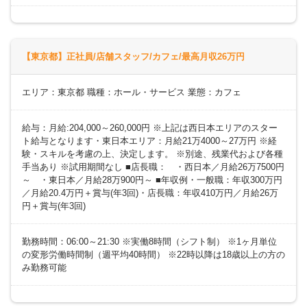
【東京都】正社員/店舗スタッフ/カフェ/最高月収26万円
エリア：東京都 職種：ホール・サービス 業態：カフェ
給与：月給:204,000～260,000円 ※上記は西日本エリアのスター
ト給与となります・東日本エリア：月給21万4000～27万円 ※経
験・スキルを考慮の上、決定します。 ※別途、残業代および各種
手当あり ※試用期間なし ■店長職： ・西日本／月給26万7500円
～ ・東日本／月給28万900円～ ■年収例・一般職：年収300万円
／月給20.4万円＋賞与(年3回)・店長職：年収410万円／月給26万
円＋賞与(年3回)
勤務時間：06:00～21:30 ※実働8時間（シフト制） ※1ヶ月単位
の変形労働時間制（週平均40時間） ※22時以降は18歳以上の方の
み勤務可能