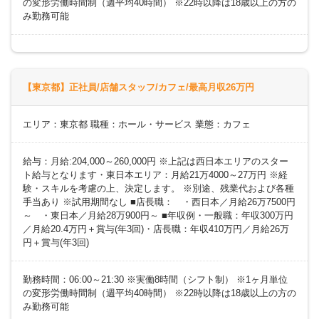
の変形労働時間制（週平均40時間） ※22時以降は18歳以上の方の
み勤務可能
【東京都】正社員/店舗スタッフ/カフェ/最高月収26万円
エリア：東京都 職種：ホール・サービス 業態：カフェ
給与：月給:204,000～260,000円 ※上記は西日本エリアのスター
ト給与となります・東日本エリア：月給21万4000～27万円 ※経
験・スキルを考慮の上、決定します。 ※別途、残業代および各種
手当あり ※試用期間なし ■店長職： ・西日本／月給26万7500円
～ ・東日本／月給28万900円～ ■年収例・一般職：年収300万円
／月給20.4万円＋賞与(年3回)・店長職：年収410万円／月給26万
円＋賞与(年3回)
勤務時間：06:00～21:30 ※実働8時間（シフト制） ※1ヶ月単位
の変形労働時間制（週平均40時間） ※22時以降は18歳以上の方の
み勤務可能