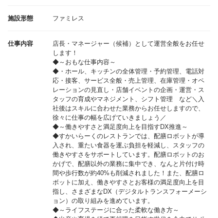
施設形態
ファミレス
仕事内容
店長・マネージャー（候補）として運営全般をお任せ
します！
◆～おもな仕事内容～
◆・ホール、キッチンの全体管理・予約管理、電話対
応・接客、サービス全般・売上管理、在庫管理・オペ
レーションの見直し・店舗イベントの企画・運営・ス
タッフの育成やマネジメント、シフト管理 など＼入
社後はスキルに合わせた業務からお任せしますので、
徐々に仕事の幅を広げていきましょう／
◆～働きやすさと満足度向上を目指すDX推進～
◆すかいらーくのレストランでは、配膳ロボットが導
入され、重たい食器を運ぶ負担を軽減し、スタッフの
働きやすさをサポートしています。配膳ロボットのお
かげで、配膳以外の業務に集中でき、なんと片付け時
間や歩行数が約40%も削減されました！また、配膳ロ
ボットに加え、働きやすさとお客様の満足度向上を目
指し、さまざまなDX（デジタルトランスフォーメーシ
ョン）の取り組みを進めています。
◆～ライフステージに合った柔軟な働き方～