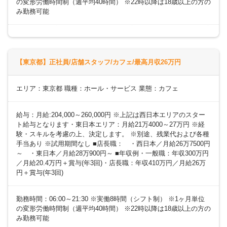
の変形労働時間制（週平均40時間） ※22時以降は18歳以上の方の
み勤務可能
【東京都】正社員/店舗スタッフ/カフェ/最高月収26万円
エリア：東京都 職種：ホール・サービス 業態：カフェ
給与：月給:204,000～260,000円 ※上記は西日本エリアのスター
ト給与となります・東日本エリア：月給21万4000～27万円 ※経
験・スキルを考慮の上、決定します。 ※別途、残業代および各種
手当あり ※試用期間なし ■店長職： ・西日本／月給26万7500円
～ ・東日本／月給28万900円～ ■年収例・一般職：年収300万円
／月給20.4万円＋賞与(年3回)・店長職：年収410万円／月給26万
円＋賞与(年3回)
勤務時間：06:00～21:30 ※実働8時間（シフト制） ※1ヶ月単位
の変形労働時間制（週平均40時間） ※22時以降は18歳以上の方の
み勤務可能