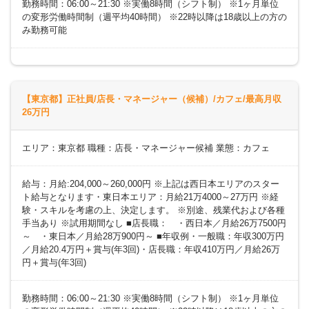
勤務時間：06:00～21:30 ※実働8時間（シフト制） ※1ヶ月単位
の変形労働時間制（週平均40時間） ※22時以降は18歳以上の方の
み勤務可能
【東京都】正社員/店長・マネージャー（候補）/カフェ/最高月収
26万円
エリア：東京都 職種：店長・マネージャー候補 業態：カフェ
給与：月給:204,000～260,000円 ※上記は西日本エリアのスター
ト給与となります・東日本エリア：月給21万4000～27万円 ※経
験・スキルを考慮の上、決定します。 ※別途、残業代および各種
手当あり ※試用期間なし ■店長職： ・西日本／月給26万7500円
～ ・東日本／月給28万900円～ ■年収例・一般職：年収300万円
／月給20.4万円＋賞与(年3回)・店長職：年収410万円／月給26万
円＋賞与(年3回)
勤務時間：06:00～21:30 ※実働8時間（シフト制） ※1ヶ月単位