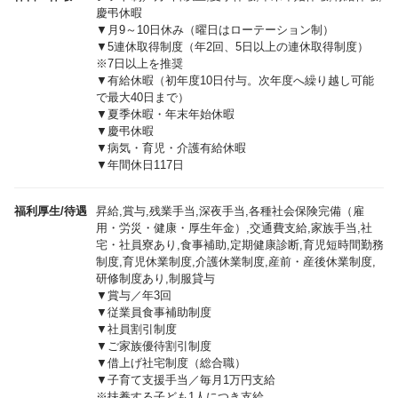
慶弔休暇
▼月9～10日休み（曜日はローテーション制）
▼5連休取得制度（年2回、5日以上の連休取得制度）
※7日以上を推奨
▼有給休暇（初年度10日付与。次年度へ繰り越し可能
で最大40日まで）
▼夏季休暇・年末年始休暇
▼慶弔休暇
▼病気・育児・介護有給休暇
▼年間休日117日
福利厚生/待遇
昇給,賞与,残業手当,深夜手当,各種社会保険完備（雇
用・労災・健康・厚生年金）,交通費支給,家族手当,社
宅・社員寮あり,食事補助,定期健康診断,育児短時間勤務
制度,育児休業制度,介護休業制度,産前・産後休業制度,
研修制度あり,制服貸与
▼賞与／年3回
▼従業員食事補助制度
▼社員割引制度
▼ご家族優待割引制度
▼借上げ社宅制度（総合職）
▼子育て支援手当／毎月1万円支給
※扶養する子ども1人につき支給