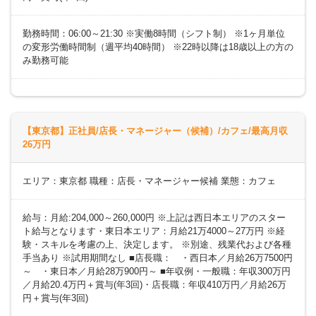
勤務時間：06:00～21:30 ※実働8時間（シフト制） ※1ヶ月単位
の変形労働時間制（週平均40時間） ※22時以降は18歳以上の方の
み勤務可能
【東京都】正社員/店長・マネージャー（候補）/カフェ/最高月収
26万円
エリア：東京都 職種：店長・マネージャー候補 業態：カフェ
給与：月給:204,000～260,000円 ※上記は西日本エリアのスター
ト給与となります・東日本エリア：月給21万4000～27万円 ※経
験・スキルを考慮の上、決定します。 ※別途、残業代および各種
手当あり ※試用期間なし ■店長職： ・西日本／月給26万7500円
～ ・東日本／月給28万900円～ ■年収例・一般職：年収300万円
／月給20.4万円＋賞与(年3回)・店長職：年収410万円／月給26万
円＋賞与(年3回)