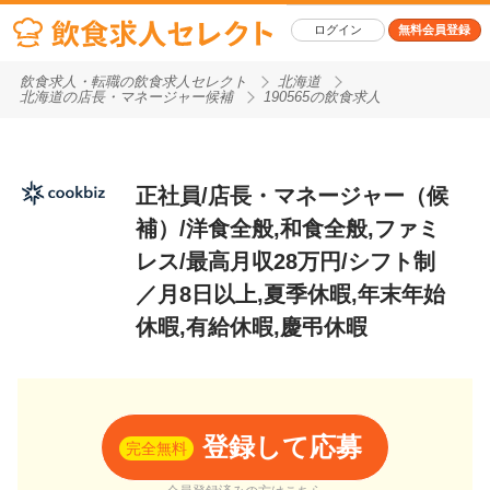
ログイン
無料会員登録
飲食求人・転職の飲食求人セレクト
北海道
北海道の店長・マネージャー候補
190565の飲食求人
正社員/店長・マネージャー（候
補）/洋食全般,和食全般,ファミ
レス/最高月収28万円/シフト制
／月8日以上,夏季休暇,年末年始
休暇,有給休暇,慶弔休暇
登録して応募
完全無料