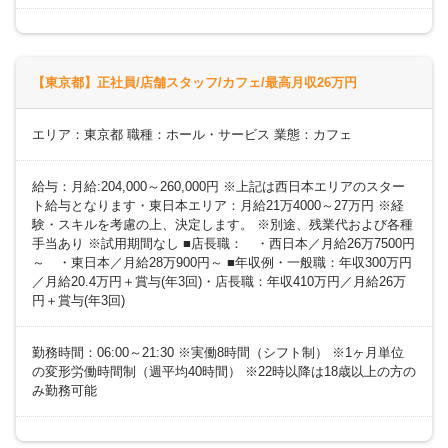
【東京都】正社員/店舗スタッフ/カフェ/最高月収26万円
エリア：東京都 職種：ホール・サービス 業態：カフェ
給与：月給:204,000～260,000円 ※上記は西日本エリアのスター
ト給与となります・東日本エリア：月給21万4000～27万円 ※経
験・スキルを考慮の上、決定します。 ※別途、残業代および各種
手当あり ※試用期間なし ■店長職： ・西日本／月給26万7500円
～ ・東日本／月給28万900円～ ■年収例・一般職：年収300万円
／月給20.4万円＋賞与(年3回)・店長職：年収410万円／月給26万
円＋賞与(年3回)
勤務時間：06:00～21:30 ※実働8時間（シフト制） ※1ヶ月単位
の変形労働時間制（週平均40時間） ※22時以降は18歳以上の方の
み勤務可能