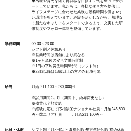
◆出産や育児を経て再就職を目指す世代を全力でサポ
ートしています。私たちは、多様な働き方を提供し、
ライフステージに合わせた柔軟な勤務時間や働きやす
い環境を整えています。経験を活かしながら、無理な
く新たなキャリアをスタートできるよう、充実した研
修制度やフォロー体制を整備しています。
勤務時間
09:00～23:00
シフト制／休憩あり
※営業時間は店舗により異なる
※1ヶ月単位の変形労働時間制
※1日の平均労働時間8時間（シフト制）
※22時以降は18歳以上の方のみ勤務可能
給与
月給:211,100～280,000円
※試用期間2ヶ月（期間中、給与変更なし）
※残業代全額支給
※経験に応じて応相談①ナショナル社員：月給245,800
休日・休暇
シフト制／月8日以上,夏季休暇,年末年始休暇,有給休暇,