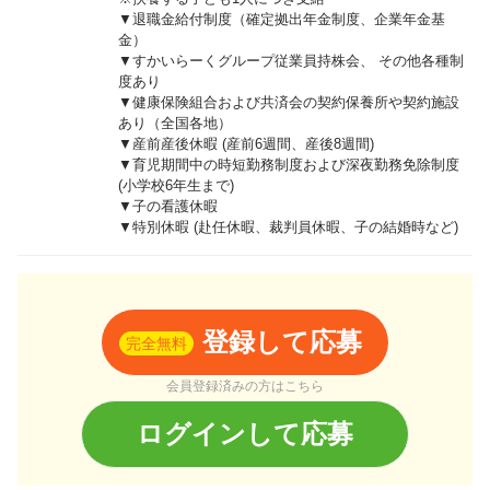
▼退職金給付制度（確定拠出年金制度、企業年金基
金）
▼すかいらーくグループ従業員持株会、 その他各種制
度あり
▼健康保険組合および共済会の契約保養所や契約施設
あり（全国各地）
▼産前産後休暇 (産前6週間、産後8週間)
▼育児期間中の時短勤務制度および深夜勤務免除制度
(小学校6年生まで)
▼子の看護休暇
▼特別休暇 (赴任休暇、裁判員休暇、子の結婚時など)
登録して応募
完全無料
会員登録済みの方はこちら
ログインして応募